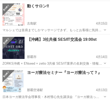
間 15時から21時まで 前回好評だったシートエクステの体験会させて
沖縄
那覇市
古島駅
その他
体験会
動くサロン‼️
頂きます。
古島駅
4月15日
マルシェでは首肩までしかマッサージできず、もっとお客様に気持ち
いいを体験して頂きたい！楽になって頂きたいを今回、移動サロンで
沖縄
那覇市
古島駅
その他
サロン
【沖縄】3社共催 SES/IT交流会 19:00st
やります❣️ 個室なので、肩甲骨までさせて頂きます♪ 日時 4月24日 場
所 カフェソイラボさんの...
那覇市
4月14日
ZORKS沖縄 × ENseed × zetto 3共催 SES/IT業界の名刺交換・情報交
換の交流会です。 当日はアルコール含む軽食をご提供！ 当会の特徴は
沖縄
那覇市
その他
SES
ヨーガ療法セミナー『ヨーガ療法って？』
以下になります。 事前参加者リスト配布 ※通称先バ...
那覇空港駅
4月13日
日本ヨーガ療法学会理事長・木村彗心先生講演会 『ヨーガ療法っ
て？』伝統的ヨーガを基にした究極の心身健康法をお伝えします。 日
沖縄
那覇市
那覇空港駅
その他
時 2026年5月７日（木）19:00〜20:30 会場 沖縄共同参画センター