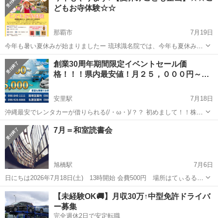
どもお寺体験☆☆
那覇市
7月19日
今年も暑い夏休みが始まりましたー 琉球識名院では、今年も夏休みの
特別企画として 【こどもお寺体験】を行います＾０＾ 知っているよう
沖縄
那覇市
その他
お寺
創業30周年期間限定イベントセール価
で知らないお寺の事を 探索しながら、見て・知って・体験するこの企
格！！！県内最安値！月２５，０００円～の
画 お坊...
レ…
安里駅
7月18日
沖縄最安でレンタカーが借りられる(/・ω・)/？？ 初めまして！！株式
会社ダイドーリースです！！ この度30周年を迎えさせていただくこと
沖縄
那覇市
安里駅
その他
駐車場
7月＝和室読書会
ができました！ そこで！！日頃の感謝を込めて！特別キャンペー
ン！！ 県内最安...
旭橋駅
7月6日
日にちは2026年7月18日(土) 13時開始 会費500円 場所はてぃるる4
階研修室3です。 今年13年目の読書会です。 本が好きな人や本に関す
沖縄
那覇市
旭橋駅
その他
読書会
【未経験OK🚚】月収30万↑中型免許ドライバ
るいろんな情報に出会えるかもしれません。 お気軽にご参加をお待ち
ー募集
してお...
完全週休2日で安定転職