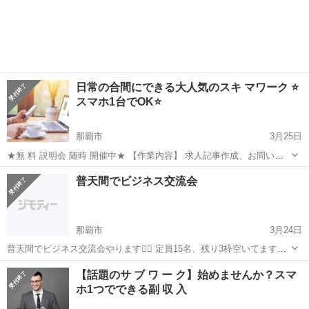
日常の合間にできる大人気のスキ マワーク ⭐️
スマホ1台でOK⭐️
那覇市
3月25日
★無 料 説明会 随時 開催中★ 【作業内容】 求人記事作成、お問い合
わせやり取りなど 学びながら稼 いでいただきます。 【活動時間】 ご
沖縄
那覇市
その他
オンライン
普天間でビジネス交流会
自身の出来る時間帯で大丈夫です。 1日1時間～OK ※長期的...
那覇市
3月24日
普天間でビジネス交流会やります🙆‍♂️ 定員15名、残り3枠空いてます。
日時: 3月26日(木) 10〜12時 場所: Cafe&Bar ハコブネ(普天間) 会費:
沖縄
那覇市
その他
ビジネス
【話題のサ ブ ワ ー ク】始めませんか？スマ
2,000円(フリードリンク込み) 参...
ホ1つでできる副 収 入