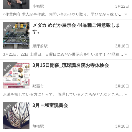
小禄駅
3月22日
○作業内容 求人記事作成、お問い合わせやり取り、学びながら稼 いで
いただきます。 ○活動時間はご自身の出来る時間帯で大丈夫です。 長
沖縄
那覇市
小禄駅
その他
時間帯
メダカ めだか展示会 44品種ご用意致しま
期的にお付き合いできる方で、業 務 連 絡をコマメにとれる方を希
す。
望。 ...
県庁前駅
3月18日
3月21日、22日 土曜日、日曜日にめだか展示会を行います！ 44品種を
出品致します。 格安個体から高級個体まで多数ございますのでお待ち
沖縄
那覇市
県庁前駅
その他
メダカ
3月15日開催_琉球識名院お寺体験会
しております(*^^*) 場所 糸満市字座波300-1 時間 11時〜17時 出品...
那覇市
3月10日
お墓を探している方にとって、 管理しているところがどんなところな
のか気になる方も多いと思います・・。 「「琉球御廟」ってＣＭでは
沖縄
那覇市
その他
お寺
3月＝和室読書会
知っているけど、実際どんなところなの？」 「琉球御廟を管理してる
お寺ってどんな事してい...
旭橋駅
3月10日