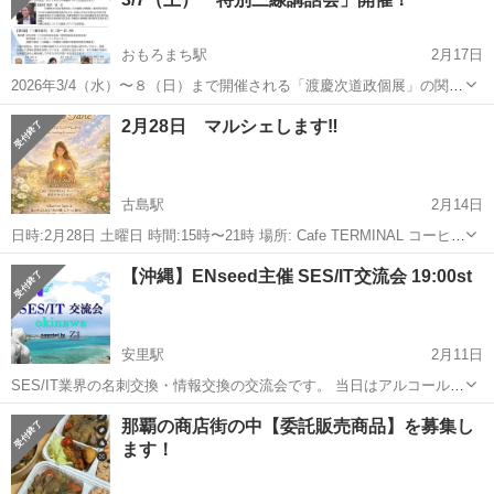
おもろまち駅
2月17日
2026年3/4（水）〜８（日）まで開催される「渡慶次道政個展」の関連
催事として、3/7（土） 13：30より、沖縄県立博物館・美術館 ３F講
沖縄
那覇市
おもろまち駅
その他
三線
2月28日 マルシェします‼️
堂にて「特別三線講話会」を開催いたします。 ゲストを招いて、この
機会にして...
古島駅
2月14日
日時:2月28日 土曜日 時間:15時〜21時 場所: Cafe TERMINAL コーヒー
☕︎やお食事の後、セッションやリラクゼーションなど楽しんで頂けれ
沖縄
那覇市
古島駅
その他
Cafe
【沖縄】ENseed主催 SES/IT交流会 19:00st
ば嬉しいです☺️ こちらのcafeはビリヤード🎱やお酒🥃もあります...
安里駅
2月11日
SES/IT業界の名刺交換・情報交換の交流会です。 当日はアルコール含
む軽食をご提供！ 当会の特徴は以下になります。 参加リスト配布 当
沖縄
那覇市
安里駅
その他
SES
那覇の商店街の中【委託販売商品】を募集し
日、名刺交換出来なかった方をお繋ぎ 【 お申込方法 】 ...
ます！