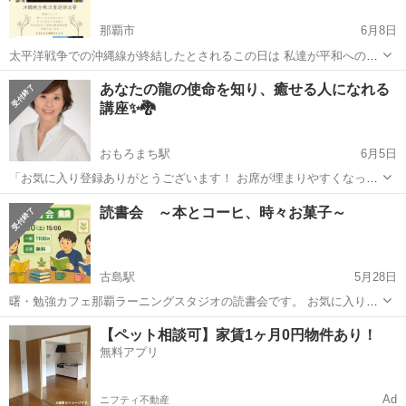
那覇市
6月8日
太平洋戦争での沖縄線が終結したとされるこの日は 私達が平和への想
いを込めて手を合わせるもっとも大切な日です 琉球識名院では本堂に
沖縄
那覇市
その他
参加方法
あなたの龍の使命を知り、癒せる人になれる
て 沖縄戦全戦没者追悼法要を執り行います どなたでもご参列できます
講座✨🐉
ので ぜひお...
おもろまち駅
6月5日
「お気に入り登録ありがとうございます！ お席が埋まりやすくなって
おりますので、ご質問やご相談だけでも お気軽に 問い合わせ からメ
沖縄
那覇市
おもろまち駅
その他
会場
読書会 ～本とコーヒ、時々お菓子～
ッセージをくださいね」 残りの席数はあと2席になっております。
2026年6月27日...
古島駅
5月28日
曙・勉強カフェ那覇ラーニングスタジオの読書会です。 お気に入りの
一冊を持ち寄って、 「どんな本？」 「どんな言葉が心に残った？」
沖縄
那覇市
古島駅
その他
読書会
【ペット相談可】家賃1ヶ月0円物件あり！
そんなことを、コーヒーとおやつを楽しみながら、ゆるやかに語り合
無料アプリ
う時間にしたいと思っ...
Ad
ニフティ不動産