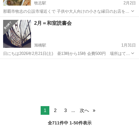
牧志駅
2月2日
那覇市牧志の公設市場近くで 子供や大人向けの小さな縁日のお店をし
ています(^^) そこで【委託販売したい商品】を募集します！ 自分の店
沖縄
那覇市
牧志駅
その他
委託販売
2月＝和室読書会
を持ちたいけど不安… 資金がない…自分の商品が売れるか試した
い！！ そんな方の商品をお預...
旭橋駅
1月31日
日にちは2026年2月21日(土) 昼13時から15時 会費500円 場所はてぃ
るる3階和室です。 今年13年目の読書会です。 本が好きな人や本に関
沖縄
那覇市
旭橋駅
その他
読書会
するいろんな情報に出会えるかもしれません。 お気軽にご参加をお待
ちし...
1
2
3
...
次へ
全711件中 1-50件表示