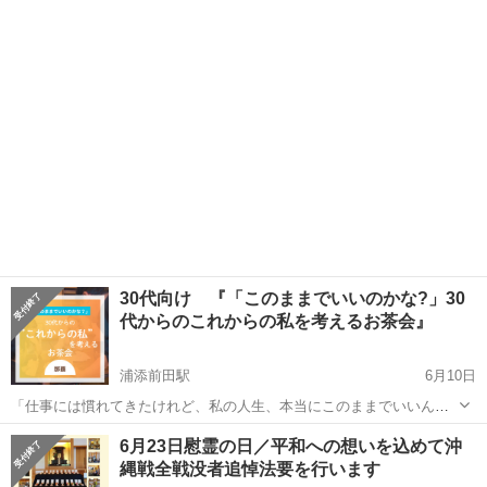
クロス体験】 ✔ 変わりたいのに動けない ✔ 頑張るほど苦しくなる
沖縄
那覇市
その他
エネルギー
✔ 何をしても現実が変わらない そんな状態が続いていませ...
30代向け 『「このままでいいのかな?」30
代からのこれからの私を考えるお茶会』
浦添前田駅
6月10日
「仕事には慣れてきたけれど、私の人生、本当にこのままでいいんだ
っけ?」 コーヒーを片手に、同世代でこれからのライフとキャリアを
沖縄
那覇市
浦添前田駅
その他
30代
6月23日慰霊の日／平和への想いを込めて沖
ゆるっと話してみませんか? ☕ イベント概要 20代の怒涛の時期を駆け
縄戦全戦没者追悼法要を行います
抜け、仕事にもひと通...