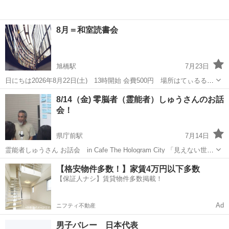
8月＝和室読書会
旭橋駅
7月23日
日にちは2026年8月22日(土) 13時開始 会費500円 場所はてぃるる3
階和室です。 今年13年目の読書会です。 本が好きな人や本に関するい
沖縄
那覇市
旭橋駅
その他
読書会
8/14（金) 零脳者（霊能者）しゅうさんのお話
ろんな情報に出会えるかもしれません。 お気軽にご参加をお待ちして
会！
おりま...
県庁前駅
7月14日
霊能者しゅうさん お話会 in Cafe The Hologram City 「見えない世界
を、感覚ではなく"理解"してみませんか？」 「守護霊って本当にいる
沖縄
那覇市
県庁前駅
その他
スピリチュアル
【格安物件多数！】家賃4万円以下多数
の？」 「エネルギーって何？」 「引き寄せ...
【保証人ナシ】賃貸物件多数掲載！
Ad
ニフティ不動産
男子バレー 日本代表