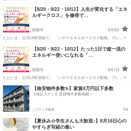
【8/20・9/22・10/12】人生が変化する「エネ
ルギークロス」を修得で…
那覇市
8月8日
ただいま、公式LINE登録で、 「ハヤマエネルギークロス動画」プレゼ
ント中！ 受け取ってぜひエネルギーを体感してみてくださいね。 🌟公
沖縄
那覇市
その他
【8/20・9/22・10/12】たった1日で超一流の
式LINE https://lin.ee/yKDs9CZ ...
エネルギー使いになれる「…
那覇市
8月7日
ただいま、公式LINE登録で、 「ハヤマエネルギークロス動画」プレゼ
ント中！ 受け取ってぜひエネルギーを体感してみてくださいね。 🌟公
沖縄
那覇市
その他
エネルギー
【格安物件多数✨】家賃4万円以下多数
式LINE https://lin.ee/yKDs9CZ ...
【保証人ナシ】賃貸物件多数掲載！
Ad
ニフティ不動産
【夏休み☆学生さんも大歓迎♪】8月16日心の
やすらぎ写経の集い