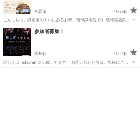
那覇市
7月26日
こんにちは、識名園の向いにあるお寺、琉球識名院です 琉球識名院の
本堂は、沖縄最大級の木造建築寺院。 樹齢千年のヒバの木の香りに包
沖縄
那覇市
その他
写経
参加者募集！
まれて、静寂な時間をお過ごしください 開催日：8月16日（日） 開
催...
壺川駅
7月24日
詳しくはInstagramに記載してます！ お問い合わせ等は、気軽にご連
絡下さい。 募集期間は8/20まで！！
沖縄
那覇市
壺川駅
その他
参加者募集