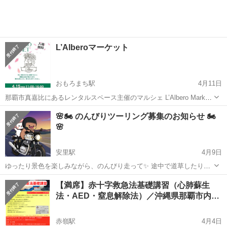
てぃるる...
L’Alberoマーケット
おもろまち駅
4月11日
那覇市真嘉比にあるレンタルスペース主催のマルシェ L’Albero Market
毎月開催してます😊 今月は15日水曜日11:00-16:00 ぜひ遊びに来てく
沖縄
那覇市
おもろまち駅
その他
マーケット
🌸🏍️ のんびりツーリング募集のお知らせ 🏍️
ださい！ 那覇市真嘉比2-14-19コーポラスさとB-1 In...
🌸
安里駅
4月9日
ゆったり景色を楽しみながら、のんびり走って✨ 途中で道草したりし
ながら、ほっこりユンタクしませんか😊🍀 📅 ４月１８日（土）９時集
沖縄
那覇市
安里駅
その他
せんべろ
【満席】赤十字救急法基礎講習（心肺蘇生
合 📍北谷町スタート → 北部ツーリング🌿 名護の高台でお弁当🍱を食
法・AED・窒息解除法）／沖縄県那覇市内…
べながら、のんびりタイム...
赤嶺駅
4月4日