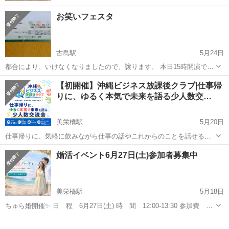
お笑いフェスタ
古島駅
5月24日
都合により、いけなくなりましたので、譲ります、 本日15時開演で
す、 チケット2枚あります 2枚で6000円で、お願いします
沖縄
那覇市
古島駅
その他
お笑い
【初開催】沖縄ビジネス放課後クラブ|仕事帰
りに、ゆるく本気で未来を語る少人数交…
美栄橋駅
5月20日
仕事帰りに、気軽に飲みながら仕事の話やこれからのことを話せる少
人数のビジネス交流会です。 「ガチガチの異業種交流会は少し苦手」
沖縄
那覇市
美栄橋駅
その他
少人数
婚活イベント6月27日(土)参加者募集中
「でも、沖縄で仕事のつながりは作りたい」 「経営者やフリーラン
ス、副業中の人と気軽に話...
美栄橋駅
5月18日
ちゅら婚開催✨ 日 程 6月27日(土) 時 間 12:00-13:30 参加費 男
性 6500円 女性 1500円 1ドリンクあり(ソフトドリンク) 参
沖縄
那覇市
美栄橋駅
その他
会場
加年齢 30-49歳 会場Bar はいびすかす 住所 ...