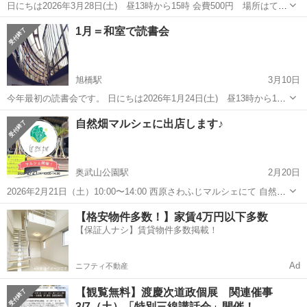
日にちは2026年3月28日(土) 昼13時から15時 会費500円 場所はてぃ
るる3階和室です。 今年13年目の読書会です。 本が好きな人や本に関
沖縄
那覇市
旭橋駅
その他
読書会
1月＝和室で読書会
するいろんな情報に出会えるかもしれません。 お気軽にご参加をお待
ちし...
旭橋駅
3月10日
今年最初の読書会です。 日にちは2026年1月24日(土) 昼13時から15
時 会費500円 場所はてぃるる3階和室です。 今年13年目の読書会で
沖縄
那覇市
旭橋駅
その他
読書会
自然畑マルシェに出店します♪
す。 本が好きな人や本に関するいろんな情報に出会えるかもしれませ
ん...
奥武山公園駅
2月20日
2026年2月21日（土）10:00〜14:00 西原さわふじマルシェにて 自然畑
マルシェに出店します♪ 私はいつも通り、 自然食品の調味料中心に、
沖縄
那覇市
奥武山公園駅
その他
マルシェ
【格安物件多数！】家賃4万円以下多数
米粉や雑穀、ちょっとしたお菓子等の食品と、重曹、クエン酸、洗濯
【保証人ナシ】賃貸物件多数掲載！
用マグネシウ...
Ad
ニフティ不動産
【観覧無料】渡慶次道政個展 関連催事
3/7（土）「特別三線講話会」開催！