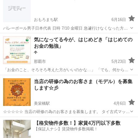
おもろまち駅
6月16日
バレーボール男子日本代表 日時 7/10 金曜日 急遽行けなくなった方や
お譲りしても良いという方がいたらご連絡頂きたいです。 見に行けた
沖縄
那覇市
おもろまち駅
その他
バレー
気になってる今が、はじめどき「はじめての
ら嬉しいです。 2枚希望です。 よろしくお願いします！
お金の勉強」
那覇市
5月23日
「お金のこと、そろそろ考えた方がいいのかな…」 「でも、何から始
めればいいのか分からない」 「今さら聞くのは、ちょっと恥ずかし
沖縄
那覇市
その他
お金
当店の研修の為のお客さま（モデル）を募集
い」 そんなふうに思いながら、 気になっているだけで止まっていませ
します☆彡
んか？ この講...
美栄橋駅
4月6日
☆☆☆☆☆ 当店の研修の為のお客さまを募集します。 タイ古式マッサ
ージ６０分コース 通常7,900円が研修の為の特別価格 3,300円（現金
沖縄
那覇市
美栄橋駅
その他
口コミ
【格安物件多数！】家賃4万円以下多数
払い） ーーー 条件 ーーー ●事前予約のみ（当日予約不可） ジモテ
【保証人ナシ】賃貸物件多数掲載！
ィーの...