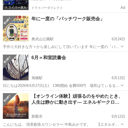
Ad
ドライバーダイレクト
年に一度の「パッチワーク販売会」
奥武山公園駅
6月24日
手作り大好きな方々から楽しみにして頂いています 年に一度の「パッ
チワーク教室即売会」今年も開催です 7月9日～11日の10：00～17：
沖縄
那覇市
奥武山公園駅
その他
パッチワーク
6月＝和室読書会
30迄 ＊最終日は10：00～17：00迄となります
旭橋駅
6月13日
日にちは2026年6月27日(土) 13時開始 会費500円 場所はてぃるる2
階会議室2です。 今年13年目の読書会です。 本が好きな人や本に関す
沖縄
那覇市
旭橋駅
その他
読書会
【オンライン体験】頑張るのをやめたとき、
るいろんな情報に出会えるかもしれません。 お気軽にご参加をお待ち
人生は静かに動き出す― エネルギークロ…
してお...
那覇市
6月12日
こんにちは。 現実創造カウンセラー 中島みかです。 【エネルギー