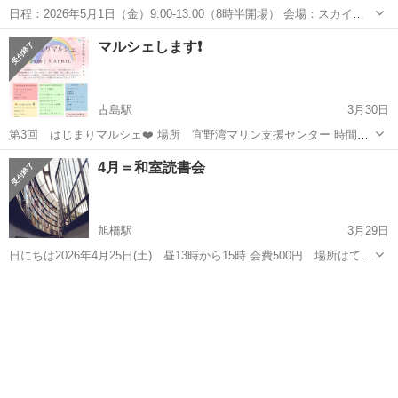
日程：2026年5月1日（金）9:00-13:00（8時半開場） 会場：スカイウ
ェルネススポーツ２F（沖縄県那覇市字具志890-1） 主催：BLS沖縄 定
沖縄
那覇市
赤嶺駅
その他
会場
マルシェします❗️
員：８名（少人数制） ※BLS沖縄主催の「赤十字救...
古島駅
3月30日
第3回 はじまりマルシェ❤️ 場所 宜野湾マリン支援センター 時間
10時〜16時 今回も初めて出店される方もいらっしゃいます🤗 ご家
沖縄
那覇市
古島駅
その他
マルシェ
4月＝和室読書会
族、お友達と一緒に楽しんで頂けると思います♪是非遊びに来て下さい
😍
旭橋駅
3月29日
日にちは2026年4月25日(土) 昼13時から15時 会費500円 場所はてぃ
るる3階和室です。 今年13年目の読書会です。 本が好きな人や本に関
沖縄
那覇市
旭橋駅
その他
読書会
するいろんな情報に出会えるかもしれません。 お気軽にご参加をお待
ちし...