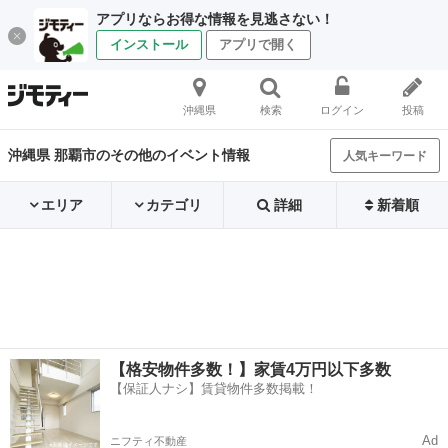
アプリならお得な情報を見逃さない！
インストール
アプリで開く
沖縄県
検索
ログイン
投稿
沖縄県 那覇市のその他のイベント情報
人気キーワード
エリア
カテゴリ
詳細
新着順
【格安物件多数！】家賃4万円以下多数
【保証人ナシ】賃貸物件多数掲載！
Ad
ニフティ不動産