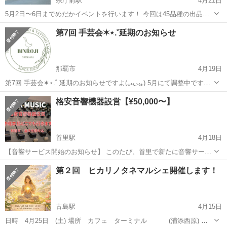
県庁前駅
4月21日
5月2日〜6日までめだかイベントを行います！ 今回は45品種の出品で
す。 300円個体から高級個体まで勢揃い！ またイベント期間中は様々
沖縄
那覇市
県庁前駅
その他
めだか
第7回 手芸会✶⋆.˚延期のお知らせ
な企画もございますので是非お越し下さいませ😊 場所 糸満市字座波
300‐1 時間 11...
那覇市
4月19日
第7回 手芸会✶⋆.˚ 延期のお知らせですよ(⁎ᴗ͈ˬᴗ͈⁎) 5月にて調整中ですよ
✶⋆.˚ 手芸会は毎月一度は開催致しますので楽しみにご予定ください
沖縄
那覇市
その他
スタバ
格安音響機器設営【¥50,000〜】
✶⋆.˚ ✧•------------------------...
首里駅
4月18日
【音響サービス開始のお知らせ】 このたび、首里で新たに音響サービ
スをスタートいたしましたのでご案内させていただきます。 小規模か
沖縄
那覇市
首里駅
その他
音響
第２回 ヒカリノタネマルシェ開催します！
ら中規模まで、約200名様規模のイベントに最適な音響機材を取り揃え
ております。 格安で沖縄本島、...
古島駅
4月15日
日時 4月25日 (土) 場所 カフェ ターミナル (浦添西原) 時