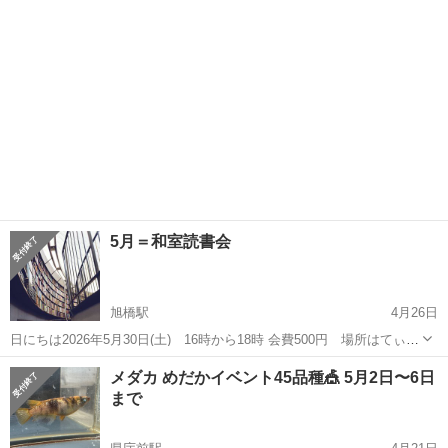
5月＝和室読書会
旭橋駅
4月26日
日にちは2026年5月30日(土) 16時から18時 会費500円 場所はてぃる
る5階特別会議室です。 今年13年目の読書会です。 本が好きな人や本
沖縄
那覇市
旭橋駅
その他
読書会
メダカ めだかイベント45品種🎪 5月2日〜6日
に関するいろんな情報に出会えるかもしれません。 お気軽にご参加を
まで
お待...