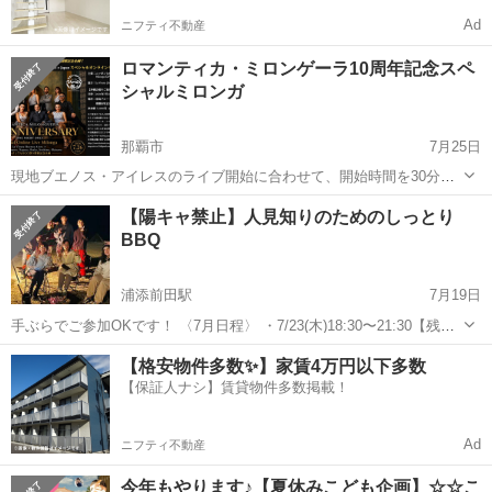
Ad
ニフティ不動産
ロマンティカ・ミロンゲーラ10周年記念スペ
シャルミロンガ
那覇市
7月25日
現地ブエノス・アイレスのライブ開始に合わせて、開始時間を30分早
めました。沖縄会場のミロンガ開始は12時30分、終了は16時になりま
沖縄
那覇市
その他
ミロンガ
【陽キャ禁止】人見知りのためのしっとり
す。 アルゼンチンで最も有名なタンゴの聖地ともいえるブエノスアイ
BBQ
レスの La Viru...
浦添前田駅
7月19日
手ぶらでご参加OKです！ 〈7月日程〉 ・7/23(木)18:30〜21:30【残り2
名】 はじめまして。 主催のnakaと申します。 当BBQは以下の大人数
沖縄
那覇市
浦添前田駅
その他
BBQ
【格安物件多数✨】家賃4万円以下多数
でワイワイは苦手だけど、会社や地元以...
【保証人ナシ】賃貸物件多数掲載！
Ad
ニフティ不動産
今年もやります♪【夏休みこども企画】☆☆こ