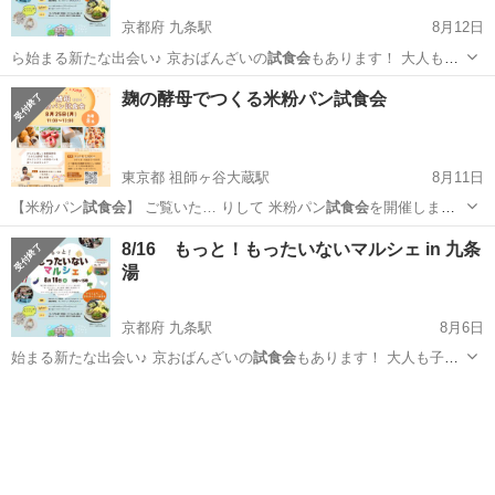
京都府 九条駅
8月12日
ら始まる新たな出会い♪ 京おばんざいの
試食会
もあります！ 大人も子
どもも、ゆったり…
京都
京都市
九条駅
地域/お祭り
マルシェ
麹の酵母でつくる米粉パン試食会
東京都 祖師ヶ谷大蔵駅
8月11日
【米粉パン
試食会
】 ご覧いた… りして 米粉パン
試食会
を開催しま
す。 … いという思いで
試食会
を企画しました。 … ♪
試食会
について
東京
世田谷区
祖師ヶ谷大蔵駅
その他
試食会
8/16 もっと！もったいないマルシェ in 九条
の詳細・お… ＜
試食会
日程＞ ８月２５… く...
湯
京都府 九条駅
8月6日
始まる新たな出会い♪ 京おばんざいの
試食会
もあります！ 大人も子ど
もも、ゆった…
京都
京都市
九条駅
フリーマーケット
マルシェ