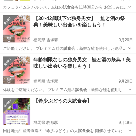
カフェタイム☕️ パルシステム様の
試食会
も11時30分から お楽しみに頂
けます…
福島
福島市
卸町駅
ワークショップ
パルシステム
【30~42歳以下の独身男女】 鮭と酒の祭
典！美味しい出会いを楽しもう！
福岡県 吉塚駅
9月20日
ご堪能ください。 プレミアム鮭の
試食会
：新鮮な鮭を使用した絶品メ
ニューをみん…
福岡
福岡市
吉塚駅
パーティー
ショー
年齢制限なしの独身男女 鮭と酒の祭典！美
味しい出会いを楽しもう！
福岡県 吉塚駅
9月20日
体験をご堪能ください。 プレミアム鮭の
試食会
：新鮮な鮭を使用した
絶品メニューをみん…
福岡
福岡市
吉塚駅
パーティー
ショー
【希少ぶどうの大試食会】
群馬県 駒形駅
9月19日
回は地元生産者直送の『希少ぶどう』の大
試食会
を 開催させていただ