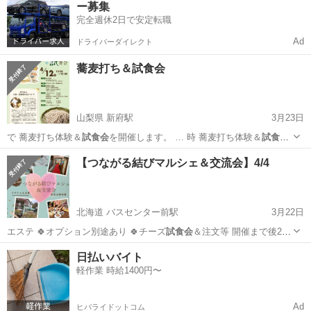
ー募集
完全週休2日で安定転職
Ad
ドライバーダイレクト
蕎麦打ち＆試食会
山梨県 新府駅
3月23日
で 蕎麦打ち体験＆
試食会
を開催します。 … 時 蕎麦打ち体験＆
試食会
星の時間（北杜市…
山梨
北杜市
新府駅
地域/お祭り
試食会
【つながる結びマルシェ＆交流会】4/4
北海道 バスセンター前駅
3月22日
エステ 🍀オプション別途あり 🍀チーズ
試食会
＆注文等 開催まで後2週
間切りました…
北海道
札幌市
バスセンター前駅
地域/お祭り
結び
日払いバイト
軽作業 時給1400円〜
Ad
ヒバライドットコム