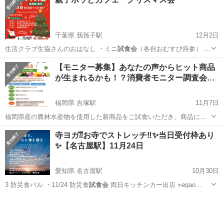
千葉県 我孫子駅
12月2日
生活クラブ生協さんのおはなし ・ミニ
試食会
（各自おむすび持参） ・
抽選会（小さ…
千葉
我孫子市
我孫子駅
育児
親子
【モニター募集】あなたの声からヒット商品
が生まれるかも！？消費者モニター調査会…
福岡県 吉塚駅
11月7日
福岡県産の農林水産物を使用した新商品をご試食いただき、商品に対
する感想や意見などをお聞かせいただくモニターを募集します。いち
福岡
福岡市
吉塚駅
ワークショップ
モニター
寺ヨガ⁇お寺でストレッチ‼︎✨当日受付枠あり
早く新商品をお試しいただけるだけでなく、新商品のサンプルもお持
✨【名古屋駅】11月24日
ち帰りいただけます！ あなたの声を商...
愛知県 名古屋駅
10月30日
3 防災食バル ・11/24 防災食
試食会
両日キッチンカー出店 ⭐︎egao…
愛知
名古屋市
名古屋駅
ワークショップ
会場