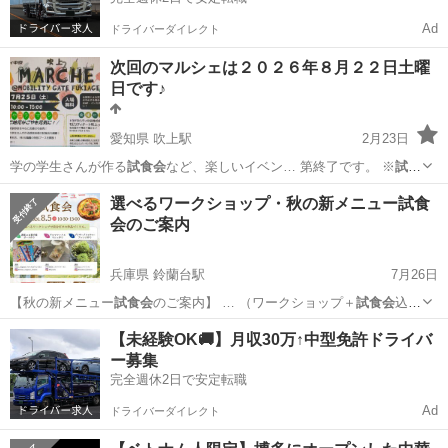
Ad
ドライバーダイレクト
次回のマルシェは２０２６年８月２２日土曜
日です♪
愛知県 吹上駅
2月23日
学の学生さんが作る
試食会
など、楽しいイベン… 第終了です。 ※
試食
会
は１０時１５分頃開…
愛知
名古屋市
吹上駅
フリーマーケット
雑貨
選べるワークショップ・秋の新メニュー試食
会のご案内
兵庫県 鈴蘭台駅
7月26日
【秋の新メニュー
試食会
のご案内】 … （ワークショップ＋
試食会
込
み）当日ご来店時… ※8月5日（水）は
試食会
のご予約者様への対… ブ
兵庫
神戸市
鈴蘭台駅
ワークショップ
養蜂
【未経験OK🚚】月収30万↑中型免許ドライバ
ドフラワー #
試食会
#プリザーブド…
ー募集
完全週休2日で安定転職
Ad
ドライバーダイレクト