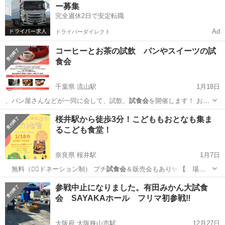
ー募集
完全週休2日で安定転職
Ad
ドライバーダイレクト
コーヒーとお茶の試飲 パンやスイーツの試
食会
千葉県 流山駅
1月18日
、パン屋さんなどが一同に会して、試飲、
試食会
を開催します！ お客
様はチケットをご…
千葉
流山市
流山駅
地域/お祭り
試食会
桜井駅から徒歩3分！こどももおとなも集ま
るこども食堂！
奈良県 桜井駅
1月7日
無料（❤️‍🔥ドネーション制） プチ
試食会
＆販売会もあり✨ 【 場
所 】ter…
奈良
桜井市
桜井駅
地域/お祭り
子ども食堂
参戦中止になりました。有田みかん大試食
会 SAYAKAホール フリマ初参戦‼️
大阪府 大阪狭山市駅
12月27日