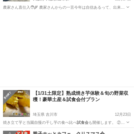
農家さん直仕入🧑‍🌾 農家さんからの一言今年は自信あるって、出来が
いいって言ってました🫢 自信があるから試食可能‼️ 開催日程 2025年12
大阪
大阪狭山市
大阪狭山市駅
フリーマーケット
月28日(日) 開催時間 10時00分～15時00分 出店 (展)数約40店...
会場
【1/31土限定】熟成焼き芋体験＆旬の野菜収
穫！豪華土産＆試食会付プラン
埼玉県 吉川市
12月23日
焼き立て芋と当園自慢の干し芋の食べ比べ
試食会
も開催します。 ②冬
の味覚を収穫 生食…
埼玉
吉川市
ワークショップ
試食会
親子ホッとカフェ クリスマス会