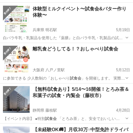
体験型ミルクイベント〜試食会&バター作り
体験〜
兵庫県 明石駅
5月19日
白バラ牛乳・乳製品を使用した『薬膳』と白バラ牛乳・乳製品の試
食・おはなし会 ６月６日（土）予約制 ※当日の販売はありません ※
兵庫
明石市
明石駅
セミナー
試食会
離乳食どうしてる！？おしゃべり試食会
ご参加は中学生以上を対象とさせていただきます
大阪府 八戸ノ里駅
5月12日
に参加できる 少人数制の「おしゃべり
試食会
」を開催します。 実際に
試食をしなが…
大阪
東大阪市
八戸ノ里駅
育児
離乳食
【無料/試食あり】5/14〜16開催！とろみ茶＆
和菓子の試食・内覧会（藤枝市）
静岡県 藤枝駅
4月28日
【イベント内容】 ●特別
試食会
「とろみ茶」と、安全でおいしい
「や…
静岡
藤枝市
藤枝駅
その他
内覧会
【未経験OK🚚】月収30万↑中型免許ドライバ