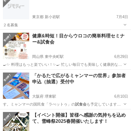
ピザコ...
東京都 新小岩駅
7月4日
２名募集
東京
葛飾区
新小岩駅
セミナー
試食会
健康&時短！目からウロコの簡単料理セミナ
ー&試食会
岡山県 東中央町駅
6月29日
🍳✨ 料理はもっと楽でいい！✨🍳 忙しい毎日でも美味しく健康的な料
理を作りたいあなたへ💕 📅 7月24日（木）11:00-14:30 📍岡山市北区
岡山
岡山市
東中央町駅
セミナー
直美
「かるたで広がるミャンマーの世界」参加者
北長瀬表町二丁目17ー80 BRANCH岡山北長瀬内ハッシュタグ岡山...
申込（抽選）受付中
大阪府 堺東駅
6月10日
す。ミャンマーの国民食「ラぺットゥ」の
試食会
も予定しています！
申込詳細は、…
大阪
堺市
堺東駅
ワークショップ
会場
【イベント開催】皆様へ感謝の気持ちを込め
て、雪峰祭2025春開催いたします！