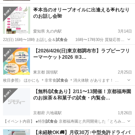
🌟本当のオリーブオイルに出逢える🌟れなり
のお話し会🌺
愛知県 丸の内駅
3月14日
22(日) 16時〜18時 お話し会＆
試食会
16時〜17時30分 質疑応答と
談…
愛知
名古屋市
丸の内駅
その他
無農薬
【2026/4/26(日)東京都調布市】ラブピーフリ
ーマーケット2026 ※3…
東京都 国領駅
2月25日
枚目参照） ほかにも ＊非常食
試食会
＊消火体験 があります！ …
東京
調布市
国領駅
フリーマーケット
【無料/試食あり】2/11〜13開催！京都福寿園
のお抹茶＆和菓子の試食・内覧会…
ステージイベント
京都府 六地蔵駅
1月26日
【イベント内容】 ●特別
試食会
京都福寿園と共同開発した「とろみ
抹…
京都
京都市
六地蔵駅
セミナー
抹茶
【未経験OK🚚】月収30万↑中型免許ドライバ