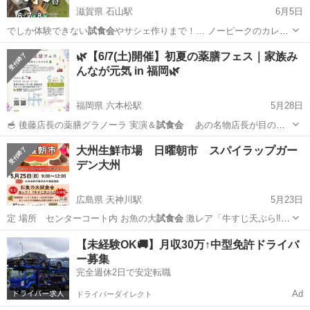
滋賀県 石山駅
6月5日
でしか体験できない
試食会
やサシェ作りまで！… ノーピークのカレー
試食会
】 スノーピ…
滋賀
大津市
石山駅
地域/お祭り
🌿【6/7(土)開催】初夏の薬膳フェス｜家族み
んなが元気 in 福岡🌿
福岡県 六本松駅
5月28日
🥣 後藤店長の薬膳グラノーラ 実演＆
試食会
あの名物店長が目の前
で作ってくれ…
福岡
福岡市
六本松駅
地域/お祭り
米粉
大州生鮮市場 日曜朝市 スパイラップガー
デン大州
広島県 天神川駅
5月23日
定 場所 センターコート内 お魚の大
試食会
激レア「牛すじ天ぷら‼️」
大州生…
広島
広島市
天神川駅
地域/お祭り
朝市
【未経験OK🚚】月収30万↑中型免許ドライバ
ー募集
完全週休2日で安定転職
Ad
ドライバーダイレクト