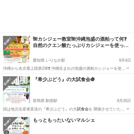
きます！ 【日時…
群馬
前橋市
駒形駅
フリーマーケット
試食会
🌺カシジェー教室🌺沖縄泡盛の酒粕って何❓
自然のクエン酸たっぷりカシジェーを使っ…
愛知県 いりなか駅
9月4日
沖縄から名古屋上陸第2弾❣️ 沖縄生まれの泡盛の酒粕カシジェーを使っ
た料理が味わえ、カシジェーの歴史も学べるお料理教室です。 元CAの
愛知
名古屋市
いりなか駅
ワークショップ
試食会
『希少ぶどう』の大試食会🍇
カシジェーの女王直伝のレシピ‼️出版もされていますのでお楽しみに。
🌟1部→10時〜...
群馬県 駒形駅
8月26日
回は地元生産者直送の『希少ぶどう』の大
試食会
を 開催させていただ
きます！ 【日時…
群馬
前橋市
駒形駅
フリーマーケット
試食会
もっともったいないマルシェ