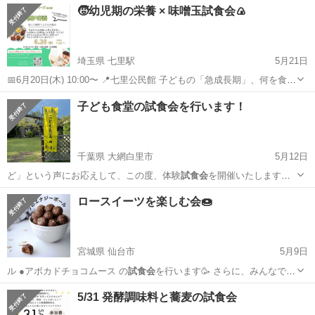
🧒幼児期の栄養 × 味噌玉試食会🍙
埼玉県 七里駅
5月21日
📅6月20日(木) 10:00〜 📍七里公民館 子どもの「急成長期」、何を食べ
させたらいいの？ 栄養のプロが教える✨ ✅今すぐ実践できる栄養のコ
埼玉
さいたま市
七里駅
ワークショップ
味噌
子ども食堂の試食会を行います！
ツ ✅バランスの良い食事のヒント ✅忙しくても安心！味噌玉のアイデ
ア💡 👩対...
千葉県 大網白里市
5月12日
ど」という声にお応えして、この度、体験
試食会
を開催いたします。
どんな人が作…
千葉
大網白里市
地域/お祭り
子ども食堂
ロースイーツを楽しむ会🍩
宮城県 仙台市
5月9日
ル ●アボカドチョコムース の
試食会
を行います🥳 さらに、みんなで
ス…
宮城
仙台市
ワークショップ
試食会
5/31 発酵調味料と蕎麦の試食会