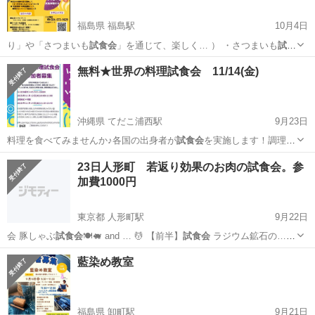
福島県 福島駅
10月4日
り」や「さつまいも
試食会
」を通じて、楽しく… ） ・さつまいも
試食
会
（秋の味覚を一緒に…
福島
福島市
福島駅
セミナー
就労移行支援
無料★世界の料理試食会 11/14(金)
沖縄県 てだこ浦西駅
9月23日
料理を食べてみませんか♪各国の出身者が
試食会
を実施します！調理の
実践はありませんが…
沖縄
国頭郡
てだこ浦西駅
その他
試食会
23日人形町 若返り効果のお肉の試食会。参
加費1000円
東京都 人形町駅
9月22日
会 豚しゃぶ
試食会
🍽️🐖 and … 💆 【前半】
試食会
ラジウム鉱石の…
5%OFFの豚肉の
試食会
です。 食べ…
東京
中央区
人形町駅
パーティー
試食会
藍染め教室
福島県 卸町駅
9月21日