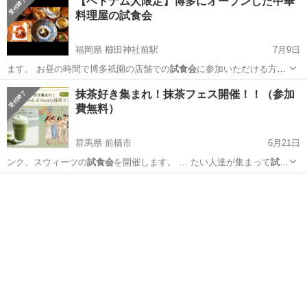
【ベトナム人限定】博多にオープンした中華
料理屋の試食会
福岡県 櫛田神社前駅
7月9日
ます。 お昼の時間で博多祇園の店舗での
試食会
に参加いただける方を
募集！もちろん無料…
福岡
福岡市
櫛田神社前駅
その他
ベトナム人
抹茶好き集まれ！抹茶フェス開催！！（参加
費無料）
群馬県 前橋市
6月21日
ンク、スウィーツの
試食会
を開催します。 … たい人達が集まって
試食
会
を開催します！ …
群馬
前橋市
地域/お祭り
抹茶