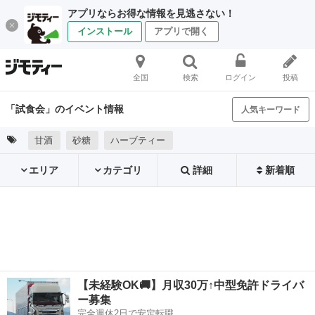
アプリならお得な情報を見逃さない！
インストール
アプリで開く
全国
検索
ログイン
投稿
「試食会」のイベント情報
人気キーワード
甘酒
砂糖
ハーブティー
エリア
カテゴリ
詳細
新着順
【未経験OK🚚】月収30万↑中型免許ドライバ
ー募集
完全週休2日で安定転職