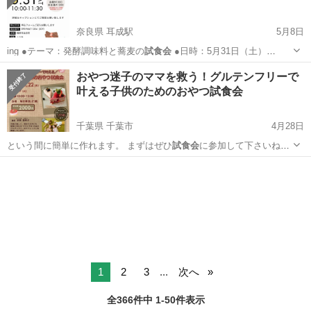
奈良県 耳成駅
5月8日
ing ●テーマ：発酵調味料と蕎麦の
試食会
●日時：5月31日（土）
10:00〜…
奈良
橿原市
耳成駅
ワークショップ
ママ
おやつ迷子のママを救う！グルテンフリーで
叶える子供のためのおやつ試食会
千葉県 千葉市
4月28日
という間に簡単に作れます。 まずはぜひ
試食会
に参加して下さいね！
開催日 5/…
千葉
千葉市
育児
試食会
1
2
3
...
次へ
全366件中 1-50件表示