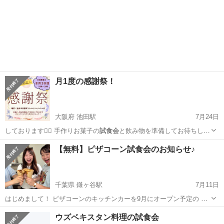
月1度の感謝祭！
大阪府 池田駅
7月24日
しております🙇‍♀️ 手作りお菓子の
試食会
と飲み物を準備してお待ちして
おります✨…
大阪
池田市
池田駅
地域/お祭り
感謝祭
【無料】ピザコーン試食会のお知らせ♪
千葉県 鎌ヶ谷駅
7月11日
はじめまして！ ピザコーンのキッチンカーを9月にオープン予定の チ
ャオベッラロッソと申します。 現在、絶賛メニュー開発中！ そこで！
千葉
鎌ケ谷市
鎌ヶ谷駅
その他
モニター
ウズベキスタン料理の試食会
ピザコーンを試食してモニターしてくださる方を大募集します～！ ※