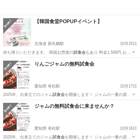
【韓国食堂POPUPイベント】
北海道 新札幌駅
10月25日
持ち帰りいただきます。 韓国お惣菜の
試食会
もあり 料金1,500円 お
問…
北海道
札幌市
新札幌駅
その他
食堂
りんごジャムの無料試食会
愛知県 有松駅
10月17日
2025年、出来立てのジャム
試食会
を開催します！ ジャムの一番の原…
愛知
名古屋市
有松駅
ワークショップ
試食会
ジャムの無料試食会に来ませんか？
愛知県 有松駅
10月16日
2025年、出来立てのジャム
試食会
を開催します！ ジャムの一番の原…