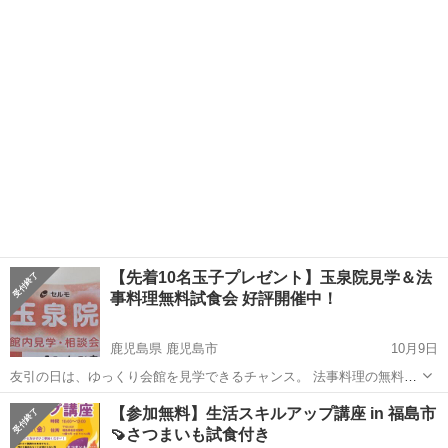
愛知
名古屋市
有松駅
パーティー
秋の
【先着10名玉子プレゼント】玉泉院見学＆法
事料理無料試食会 好評開催中！
鹿児島県 鹿児島市
10月9日
友引の日は、ゆっくり会館を見学できるチャンス。 法事料理の無料試
食や、葬儀・互助会についての相談会を実施中！ 【イベント内容】 ✔
鹿児島
鹿児島市
セミナー
玉泉院
【参加無料】生活スキルアップ講座 in 福島市
会館見学（式場・控室など） ✔ 法事料理の無料試食 ✔ 葬儀費用・プ
🍠さつまいも試食付き
ランのご案...