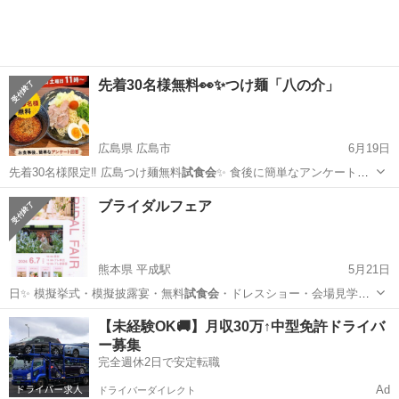
先着30名様無料👀✨つけ麺「八の介」
広島県 広島市
6月19日
先着30名様限定‼️ 広島つけ麺無料
試食会
✨ 食後に簡単なアンケートへ
ご協力い…
広島
広島市
キャンペーン
試食会
ブライダルフェア
熊本県 平成駅
5月21日
日✨ 模擬挙式・模擬披露宴・無料
試食会
・ドレスショー・会場見学な
ど、 実際…
熊本
熊本市
平成駅
コンサート/ショー
会場
【未経験OK🚚】月収30万↑中型免許ドライバ
ー募集
完全週休2日で安定転職
Ad
ドライバーダイレクト