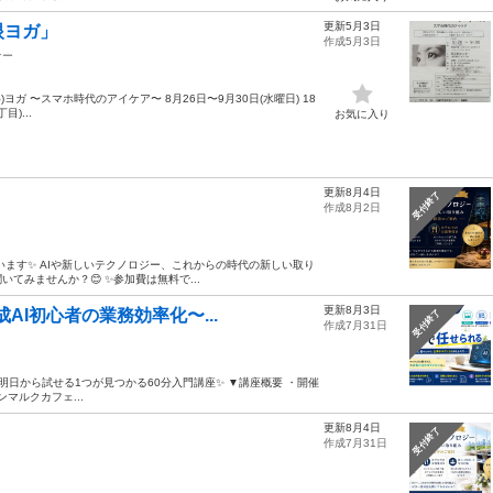
更新5月3日
眼ヨガ」
作成5月3日
ナー
ガ 〜スマホ時代のアイケア〜 8月26日〜9月30日(水曜日) 18
)...
お気に入り
更新8月4日
受付終了
作成8月2日
います✨ AIや新しいテクノロジー、これからの時代の新しい取り
みませんか？😊 ✨参加費は無料で...
更新8月3日
AI初心者の業務効率化〜...
受付終了
作成7月31日
明日から試せる1つが見つかる60分入門講座✨️ ▼講座概要 ・開催
ンマルクカフェ...
更新8月4日
受付終了
作成7月31日