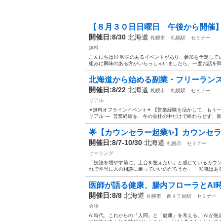
【８月３０日日曜日 午後から開催
開催日:8/30
北海道
札幌市
札幌駅
セミナー
無料
こんにちは😊 興味のあるイベントがあり、参加を予定して
組みに興味のある方がいらっしゃいましたら、一度お話を聞いて
北海道から始める副業・フリーラン
開催日:8/22
北海道
札幌市
札幌駅
セミナー
リアル
✴︎無料オフラインイベント✴︎ 【営業経験を活かして、もう
リアル ― 営業経験を、今の会社の中だけで終わらせず、新
🌟【カウンセラー起業✨】カウンセラ
開催日:8/7-10/30
北海道
札幌市
セミナー
ヒーリング
「技法を増やす前に、土台を整えたい」と感じているカウ
れで本当に人の相談に乗っていいのだろうか」 「知識はある
医師が語る健康、腸内フローラとAI
開催日:8/8
北海道
札幌市
西４丁目駅
セミナー
会場
AI時代、これからの「人間」と「健康」を考える。 AIが