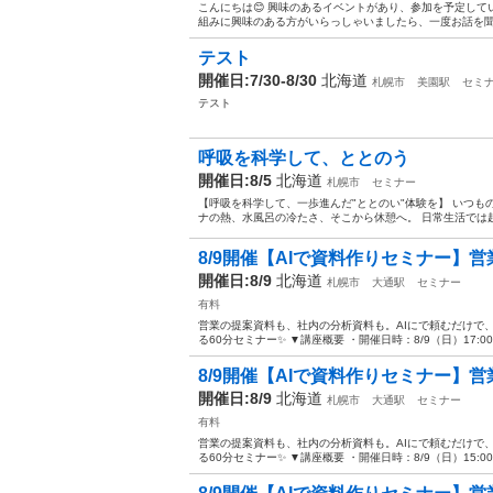
こんにちは😊 興味のあるイベントがあり、参加を予定して
組みに興味のある方がいらっしゃいましたら、一度お話を聞いて
テスト
開催日:7/30-8/30
北海道
札幌市
美園駅
セミ
テスト
呼吸を科学して、ととのう
開催日:8/5
北海道
札幌市
セミナー
【呼吸を科学して、一歩進んだ"ととのい"体験を】 いつも
ナの熱、水風呂の冷たさ、そこから休憩へ。 日常生活では起
8/9開催【AIで資料作りセミナー】営
開催日:8/9
北海道
札幌市
大通駅
セミナー
有料
営業の提案資料も、社内の分析資料も。AIにで頼むだけで、Po
る60分セミナー✨️ ▼講座概要 ・開催日時：8/9（日）17:00〜 
8/9開催【AIで資料作りセミナー】営
開催日:8/9
北海道
札幌市
大通駅
セミナー
有料
営業の提案資料も、社内の分析資料も。AIにで頼むだけで、Po
る60分セミナー✨️ ▼講座概要 ・開催日時：8/9（日）15:00〜 