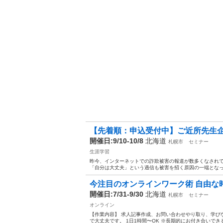
【先着順：申込受付中】ご近所先生企画
開催日:9/10-10/8
北海道
札幌市
セミナー
生涯学習
昨今、インターネットでの詐欺被害の報道が数多くなされて
「自分は大丈夫」という過信も被害を招く原因の一端となって
今注目のオンラインワーク術 自由な時
開催日:7/31-9/30
北海道
札幌市
セミナー
オンライン
【作業内容】 求人記事作成、お問い合わせやり取り、学びな
で大丈夫です。 1日1時間〜OK ※長期的にお付き合いできる方