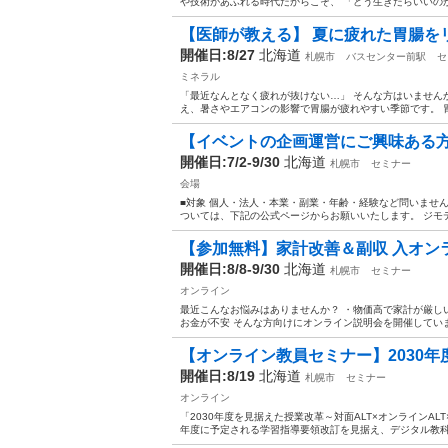
や技術があふれる時代だからこそ、 「どう生きたらいいのかわ
【医師が教える】 夏に疲れた胃腸をリ
開催日:8/27
北海道
札幌市
バスセンター前駅
セ
ミネラル
「最近なんとなく疲れが抜けない…」 そんな方はいません
え、暑さやエアコンの影響で胃腸が疲れやすい季節です。 胃
【イベントの企画運営にご興味ある
開催日:7/2-9/30
北海道
札幌市
セミナー
会場
■対象 個人・法人・本業・副業・年齢・経験など問いません
ついては、下記の公式ページからお願いいたします。 ジモテ
【参加無料】家計改善＆副収 入オン
開催日:8/8-9/30
北海道
札幌市
セミナー
オンライン
最近こんなお悩みはありませんか？ ・物価高で家計が厳しい
お金が不安 そんな方向けにオンライン説明会を開催しています
【オンライン教員セミナー】2030年度
開催日:8/19
北海道
札幌市
セミナー
オンライン
「2030年度を見据えた授業改革～対面ALT×オンラインAL
年度に予定される学習指導要領改訂を見据え、デジタル教科書、