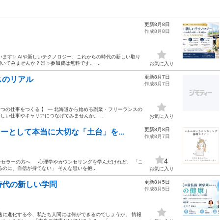
更新8月8日
】
作成8月8日
います✨ AIや新しいテクノロジー、これからの時代の新しい取り
みませんか？😊 ✨参加費は無料です。 ...
お気に入り
更新8月7日
スのリアル
作成8月7日
一つの仕事をつくる 】 ― 北海道から始める副業・フリーランスの
しい仕事やキャリアにつなげてみませんか。 ...
お気に入り
更新8月8日
ーとして本当に大切な「土台」を...
作成8月7日
4
ンセラーの方へ 心理学やカウンセリングを学んだけれど、 「こ
のに、自信が持てない」 そんな思いを抱...
お気に入り
更新8月5日
時代の新しい学問
作成8月5日
急速に進化する今、私たち人間には何ができるのでしょうか。 情報