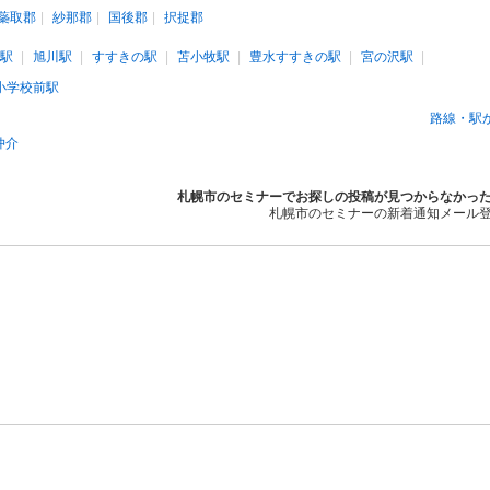
蘂取郡
紗那郡
国後郡
択捉郡
駅
旭川駅
すすきの駅
苫小牧駅
豊水すすきの駅
宮の沢駅
小学校前駅
路線・駅
仲介
札幌市のセミナーでお探しの投稿が見つからなかっ
札幌市のセミナーの新着通知メール