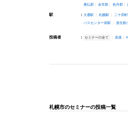
勇払郡
余市郡
色丹郡
駅
：
大通駅
札幌駅
二十四軒
バスセンター前駅
資生館
投稿者
：
セミナーの全て
直接
札幌市のセミナーの投稿一覧