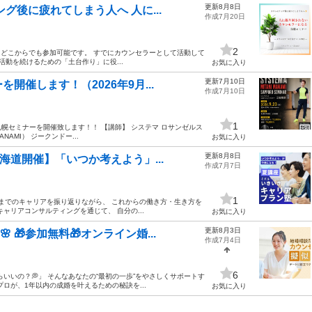
更新8月8日
グ後に疲れてしまう人へ 人に...
作成7月20日
2
国どこからでも参加可能です。 すでにカウンセラーとして活動して
活動を続けるための「土台作り」に役...
お気に入り
更新7月10日
催します！（2026年9月...
作成7月10日
1
幌セミナーを開催致します！！ 【講師】 システマ ロサンゼルス
AMI） ジークンドー...
お気に入り
更新8月8日
海道開催】「いつか考えよう」...
作成7月7日
1
これまでのキャリアを振り返りながら、 これからの働き方・生き方を
ャリアコンサルティングを通じて、 自分の...
お気に入り
更新8月3日
 🎁参加無料🎁オンライン婚...
作成7月4日
6
らいいの？💭」 そんなあなたの“最初の一歩”をやさしくサポートす
プロが、1年以内の成婚を叶えるための秘訣を...
お気に入り