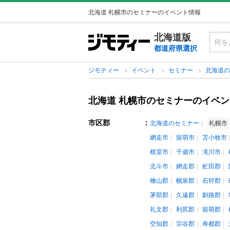
北海道 札幌市のセミナーのイベント情報
北海道版
都道府県選択
ジモティー
イベント
セミナー
北海道
北海道 札幌市のセミナーのイベ
市区郡
：
北海道のセミナー
札幌市
網走市
留萌市
苫小牧市
根室市
千歳市
滝川市
北斗市
網走郡
虻田郡
檜山郡
幌泉郡
石狩郡
茅部郡
久遠郡
釧路郡
礼文郡
利尻郡
留萌郡
空知郡
宗谷郡
寿都郡