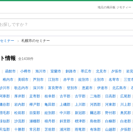
地元の掲示板 ジモティー
のセミナー
札幌市のセミナー
ント情報
全1438件
函館市
小樽市
旭川市
室蘭市
釧路市
帯広市
北見市
夕張市
岩
稚内市
美唄市
芦別市
江別市
赤平市
紋別市
士別市
名寄市
三笠
砂川市
歌志内市
深川市
富良野市
登別市
恵庭市
伊達市
北広島市
阿寒郡
厚岸郡
足寄郡
枝幸郡
古平郡
古宇郡
二海郡
日高郡
広尾郡
磯谷郡
岩内郡
樺戸郡
亀田郡
上磯郡
上川郡
河西郡
河東郡
川上郡
増毛郡
松前郡
目梨郡
紋別郡
中川郡
新冠郡
爾志郡
野付郡
奥尻郡
様似郡
沙流郡
瀬棚郡
積丹郡
斜里郡
標津郡
島牧郡
白糠郡
白老郡
天塩郡
十勝郡
常呂郡
苫前郡
浦河郡
雨竜郡
有珠郡
山越郡
夕張郡