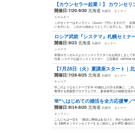
【カウンセラー起業！】 カウンセリン
開催日:7/20-9/30
北海道
札幌市
セミナー
エネルギー
このセミナーはオンライン（Zoom）で行いますので、 全
いる方にも、 これから始めようとしている方にも。 息長く
ロシア武術『システマ』札幌セミナーを開
開催日:9/23
北海道
札幌市
セミナー
システマ
米国ロサンゼルスよりインストラクターをお招きしまして札
代表 システマ公認インストラクター 三谷愛武（MITANI MAN
【7月28日（火）夏講座スタート｜北
開催日:7/28-8/25
北海道
札幌市
セミナー
キャリア
🌻このようなセミナーです🌻 45歳以上の方を対象に、
整理する実践型プログラムです。 参加者同士の経験交流やキ
🌸*＼はじめての婚活を全力応援💖／*
開催日:8/14-8/20
北海道
札幌市
セミナー
オンライン
こんにちは〜😊🌷 「婚活に興味はあるけど、何から始めた
る【無料オンラインセミナー】をご紹介します🌈💞 婚活の