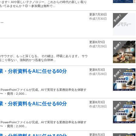
います✨ AIや新しいテクノロジー、これからの時代の新しい取り
みませんか？😊 ✨参加費は無料で...
更新7月30日
受付終了
作成7月30日
ナー
更新8月5日
受付終了
作成7月29日
のサウナが、もっと深くなる。 その鍵は、呼吸にあります。 サウ
こり得ない、強制的かつ迅速な自律神...
更新8月3日
業・分析資料をAIに任せる60分
受付終了
作成7月28日
werPointファイルが完成。AIで実現する業務効率化を体験す
・費用：2,000...
更新8月3日
業・分析資料をAIに任せる60分
受付終了
作成7月28日
werPointファイルが完成。AIで実現する業務効率化を体験す
・費用：2,000...
更新8月3日