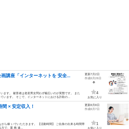
更新7月2日
講座「インターネットを 安全...
作成6月26日
4
います。 被害者は老若男女問わず幅広いのが実態です。 また
います。 そこで、インターネットにおける詐欺の...
お気に入り
更新8月8日
間 × 安定収入！
作成6月7日
1
がら稼 いでいただきます。 【活動時間】 ご自身の出来る時間帯
で、業 務 連...
お気に入り