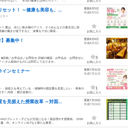
からない」 「本当の健康とは何だろう？」 「...
お気に入り
更新8月5日
セット！ ～健康も美容も、...
作成8月5日
ミナー
か？ 夏は、冷たい飲み物やアイス、そうめんなどの食生活に加
腸の働きが低下すると、栄養を十分に吸収...
お気に入り
更新8月8日
方】募集中！
作成8月3日
3
 ■詳細／お申込み／お問合せ 詳細の確認・お申込み・お問合せに
ィ-さん経由のものには対応しておりませ...
お気に入り
更新7月31日
ラインセミナー
作成7月31日
1
 ・副収入を考えている ・保険料や固定費を見直したい ・将来の
✨ 内容 ・家計改善の...
お気に入り
更新7月29日
を見据えた授業改革 ～対面...
作成7月29日
T×AIのブレンド～子どもが主役になる！発話増やす授業術」 2030
AI、オンラインALTなど新たな教育...
お気に入り