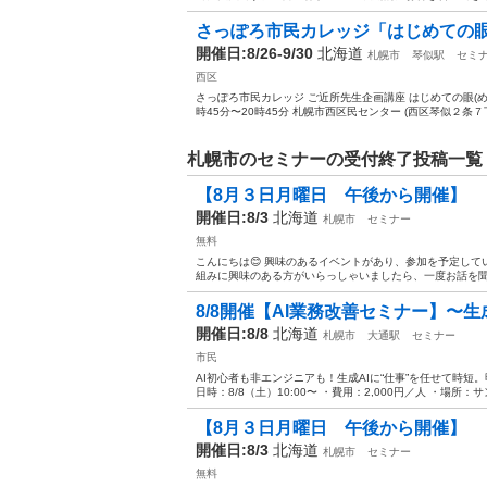
さっぽろ市民カレッジ「はじめての
開催日:8/26-9/30
北海道
札幌市
琴似駅
セミ
西区
さっぽろ市民カレッジ ご近所先生企画講座 はじめての眼(め)ヨ
時45分〜20時45分 札幌市西区民センター (西区琴似２条７丁目
札幌市のセミナーの受付終了投稿一覧
【8月３日月曜日 午後から開催】
開催日:8/3
北海道
札幌市
セミナー
無料
こんにちは😊 興味のあるイベントがあり、参加を予定して
組みに興味のある方がいらっしゃいましたら、一度お話を聞いて
8/8開催【AI業務改善セミナー】〜生成
開催日:8/8
北海道
札幌市
大通駅
セミナー
市民
AI初心者も非エンジニアも！生成AIに“仕事”を任せて時短。
日時：8/8（土）10:00〜 ・費用：2,000円／人 ・場所：サ
【8月３日月曜日 午後から開催】
開催日:8/3
北海道
札幌市
セミナー
無料