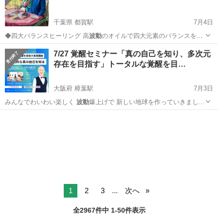
千葉県 都賀駅
7月4日
◆四大バランスヒーリング⁡⁡ 高
波動
のオイルで四大元素のバランスを整
えます…
千葉
千葉市
都賀駅
その他
ヒーリング
7/27 覚醒セミナー「真の自己を知り、多次元
存在を目指す」トータルな覚醒を目…
大阪府 樟葉駅
7月3日
みんなでわいわい楽しく
波動
爆上げで 新しい地球を作っていきまし…
大阪
枚方市
樟葉駅
セミナー
マインドフルネス
1
2
3
...
次へ
全2967件中 1-50件表示