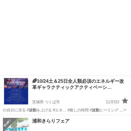
かなか効果…
東京
日野市
豊田駅
セミナー
🌈10/24土＆25日全人類必須のエネルギー改
革ギャラクティックアクティベーシ…
茨城県 つくば市
11月5日
の自分に戻る #
波動
を上げる #エネ… #癒しの時間 #
波動
ヒーリング #
魂…
茨城
つくば市
地域/お祭り
ヒーリング
浦和きらりフェア