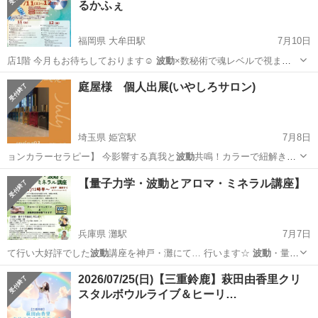
るかふぇ
クリスタルボウル
福岡県 大牟田駅
7月10日
店1階 今月もお待ちしております☺️
波動
×数秘術で魂レベルで視ます
今後の仕事…
福岡
大牟田市
大牟田駅
ワークショップ
マルシェ
庭屋様 個人出展(いやしろサロン)
埼玉県 姫宮駅
7月8日
ョンカラーセラピー】 今影響する真我と
波動
共鳴！カラーで紐解きラ
イフスタイルから…
埼玉
白岡市
姫宮駅
その他
神様
【量子力学・波動とアロマ・ミネラル講座】
兵庫県 灘駅
7月7日
て行い大好評でした
波動
講座を神戸・灘にて… 行います☆
波動
・量子
力学、 利権に潰されてきた
波動
装置の歴史とその実…
兵庫
神戸市
灘駅
セミナー
波動
2026/07/25(日)【三重鈴鹿】萩田由香里クリ
スタルボウルライブ＆ヒーリ…