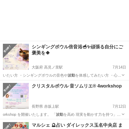
シンギングボウル倍音浴🥣✨頑張る自分にご
褒美を🍀
大阪府 高見ノ里駅
7月14日
いたい方 ・​シンギングボウルの音色や
波動
を体感してみたい方 ​・心と
体のエネル…
大阪
松原市
高見ノ里駅
地域/お祭り
シンギングボウル
クリスタルボウル 音ソムリエ® 4workshop
長野県 赤坂上駅
7月12日
orkshop を開催いたします。 「
波動
を高め 現実を動かす力を持つ」
"水…
長野
上田市
赤坂上駅
コンサート/ショー
マルシェ 🔮占い ダイレックス玉名中央店 ま