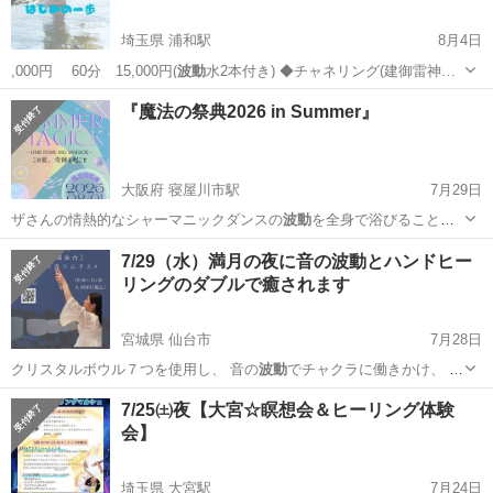
埼玉県 浦和駅
8月4日
,000円 60分 15,000円(
波動
水2本付き) ◆チャネリング(建御雷神…
埼玉
さいたま市
浦和駅
その他
ヒーリング
『魔法の祭典2026 in Summer』
大阪府 寝屋川市駅
7月29日
ザさんの情熱的なシャーマニックダンスの
波動
を全身で浴びること
で、あなたの中に眠っ…
大阪
寝屋川市
寝屋川市駅
ワークショップ
エネルギー
7/29（水）満月の夜に音の波動とハンドヒー
リングのダブルで癒されます
宮城県 仙台市
7月28日
クリスタルボウル７つを使用し、 音の
波動
でチャクラに働きかけ、 エ
ネルギーB…
宮城
仙台市
ワークショップ
クリスタルボウル
7/25㈯夜【大宮☆瞑想会＆ヒーリング体験
会】
埼玉県 大宮駅
7月24日