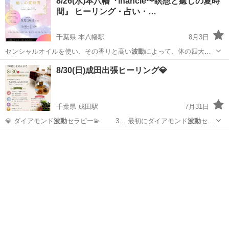
8/26(水)本八幡『inancle〜瞑想と癒しの夏時
間』 ヒーリング・占い・…
千葉県 本八幡駅
8月3日
センシャルオイルを使い、その香りと高い
波動
によって、体の四大元
素（土、水、風、火…
千葉
市川市
本八幡駅
ワークショップ
ヒーリング
8/30(日)成田出張ヒーリング💎
千葉県 成田駅
7月31日
💎 ダイアモンド
波動
セラピー💫 3… 最初にダイアモンド
波動
セラ
ピーあり) …
千葉
成田市
成田駅
その他
ヒーリング