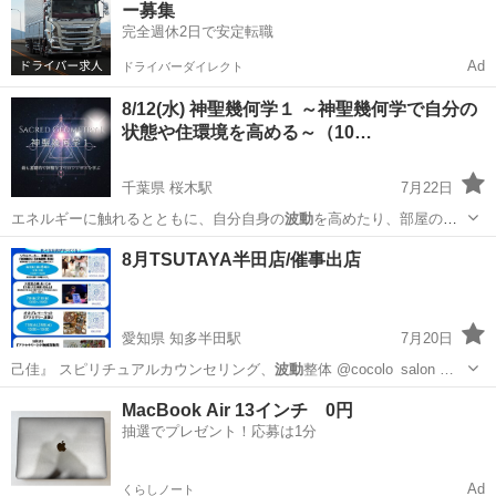
ー募集
完全週休2日で安定転職
Ad
ドライバーダイレクト
8/12(水) 神聖幾何学１ ～神聖幾何学で自分の
状態や住環境を高める～（10…
千葉県 桜木駅
7月22日
エネルギーに触れるとともに、自分自身の
波動
を高めたり、部屋の活
性化をするなどの …
千葉
千葉市
桜木駅
セミナー
MMS
8月TSUTAYA半田店/催事出店
愛知県 知多半田駅
7月20日
己佳』 スピリチュアルカウンセリング、
波動
整体 @cocolo_salon …
愛知
半田市
知多半田駅
ワークショップ
催事
MacBook Air 13インチ 0円
抽選でプレゼント！応募は1分
Ad
くらしノート