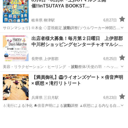
催!!inTSUTAYA BOOKST…
岐阜県 柳津駅
6月27日
サロンマシェリ) ※木金 ◇霊視鑑定,
波動
調整(ソウルワーカー神開己
佳) ※木金…
岐阜
岐阜市
柳津駅
ワークショップ
マルシェ
出店者様大募集！毎月第２日曜日 上伊那郡
中川村ショッピングセンターチャオマルシ…
長野県 上伊那郡
6月25日
美容・リラクゼーション・ヒーリング ・
波動
整体/天使の羽 ・ヘッド
スパ、アロマク…
長野
上伊那郡
ワークショップ
天然石
【満員御礼】🦁ライオンズゲート × 倍音声明
× 瞑想 × 滝行リトリート
兵庫県 三日月駅
6月23日
💧滝行による浄化 🔔倍音声明による
波動
調整 🧘瞑想による内なる自分
との対話…
兵庫
宍粟市
三日月駅
その他
リトリート