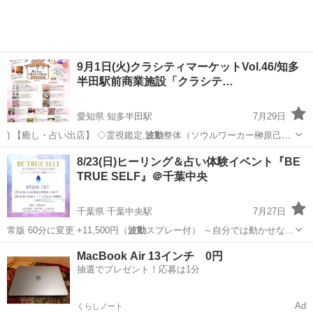
9月1日(火)クラシティマーケットVol.46/知多
半田駅前商業施設「クラシテ…
愛知県 知多半田駅
7月29日
) 【癒し・占い出店】 ◇霊視鑑定,
波動
整体（ソウルワーカー榊原己
佳） ◆リン…
愛知
半田市
知多半田駅
ワークショップ
商業施設
8/23(日)ヒーリング＆占い体験イベント『BE
TRUE SELF』＠千葉中央
千葉県 千葉中央駅
7月27日
常版 60分に変更 +11,500円（
波動
スプレー付） ～自分では動かせな…
千葉
千葉市
千葉中央駅
その他
ヒーリング
MacBook Air 13インチ 0円
抽選でプレゼント！応募は1分
Ad
くらしノート