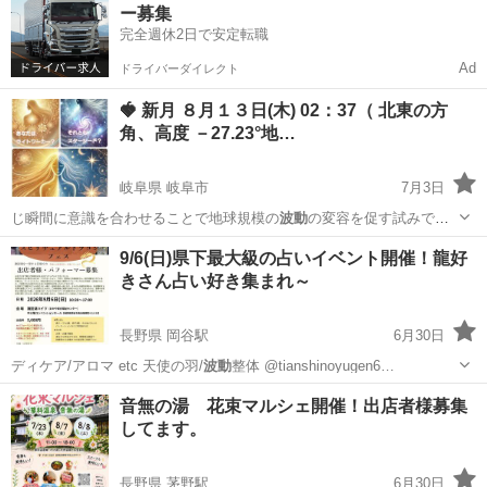
ー募集
完全週休2日で安定転職
Ad
ドライバーダイレクト
🍓 新月 ８月１３日(木) 02：37（ 北東の方
角、高度 －27.23°地…
岐阜県 岐阜市
7月3日
じ瞬間に意識を合わせることで地球規模の
波動
の変容を促す試みで
す。 この実践に…
岐阜
岐阜市
その他
ライトワーカー
9/6(日)県下最大級の占いイベント開催！龍好
きさん占い好き集まれ～
長野県 岡谷駅
6月30日
ディケア/アロマ etc 天使の羽/
波動
整体 @tianshinoyugen6…
長野
岡谷市
岡谷駅
ワークショップ
龍神
音無の湯 花束マルシェ開催！出店者様募集
してます。
長野県 茅野駅
6月30日