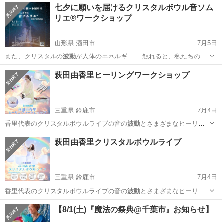
七夕に願いを届けるクリスタルボウル音ソム
リエ®ワークショップ
山形県 酒田市
7月5日
また、クリスタルの
波動
が人体のエネルギー… 触れると、私たちの
波
動
も調整されていきま…
山形
酒田市
ワークショップ
萩田由香里ヒーリングワークショップ
三重県 鈴鹿市
7月4日
香里代表のクリスタルボウルライブの音の
波動
とさまざまなヒーリン
グを贅沢に体感して…
三重
鈴鹿市
ワークショップ
クリスタルボウル
萩田由香里クリスタルボウルライブ
三重県 鈴鹿市
7月4日
香里代表のクリスタルボウルライブの音の
波動
とさまざまなヒーリン
グを贅沢に体感して…
三重
鈴鹿市
ワークショップ
クリスタルボウル
【8/1(土)『魔法の祭典@千葉市』お知らせ】⁡⁡