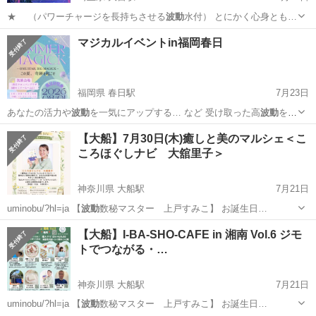
★ （パワーチャージを長持ちさせる
波動
水付） とにかく心身とも…
埼玉
さいたま市
大宮駅
ワークショップ
ヒーリング
マジカルイベントin福岡春日
福岡県 春日駅
7月23日
あなたの活力や
波動
を一気にアップする… など 受け取った高
波動
を実
生活で活かすツ…
福岡
春日市
春日駅
その他
波動
【大船】7月30日(木)癒しと美のマルシェ＜こ
ころほぐしナビ 大舘里子＞
神奈川県 大船駅
7月21日
uminobu/?hl=ja 【
波動
数秘マスター 上戸すみこ】 お誕生日…
神奈川
鎌倉市
大船駅
その他
ミネラル
【大船】I-BA-SHO-CAFE in 湘南 Vol.6 ジモ
トでつながる・…
神奈川県 大船駅
7月21日
uminobu/?hl=ja 【
波動
数秘マスター 上戸すみこ】 お誕生日…