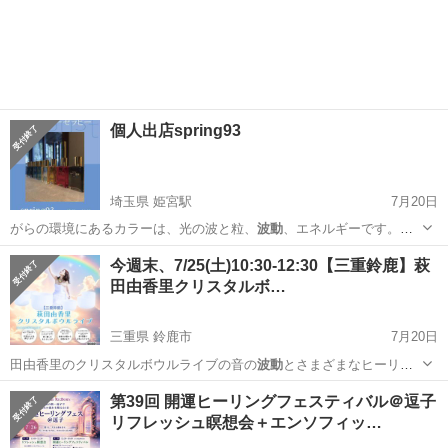
神奈川
鎌倉市
大船駅
ワークショップ
ミネラル
個人出店spring93
埼玉県 姫宮駅
7月20日
がらの環境にあるカラーは、光の波と粒、
波動
、エネルギーです。太
古から医学や神事、…
埼玉
白岡市
姫宮駅
その他
神様
今週末、7/25(土)10:30-12:30【三重鈴鹿】萩
田由香里クリスタルボ…
三重県 鈴鹿市
7月20日
田由香里のクリスタルボウルライブの音の
波動
とさまざまなヒーリン
グを贅沢に体感して…
三重
鈴鹿市
コンサート/ショー
クリスタルボウル
第39回 開運ヒーリングフェスティバル＠逗子
リフレッシュ瞑想会＋エンソフィッ…