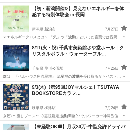
【初・新潟開催✨】見えないエネルギーを体
感する特別体験会 in 長岡
新潟県 新潟市
7月27日
マエネルギークロスとは？ 「気」や「
波動
」といった言葉では説明し
きれない、 …
新潟
新潟市
ワークショップ
エネルギー
8/11(火・祝) 千葉市美術館さや堂ホール｜ク
リスタルボウル・ウォーターフル…
千葉県 葭川公園駅
7月25日
群は、『ペルセウス座流星群』 流星群の
波動
を受け取るならベストな
時期、8月11日…
千葉
千葉市
葭川公園駅
コンサート/ショー
9/3(木)【第95回JOYマルシェ】TSUTAYA
BOOKSTOREカラフ…
クリスタルボウル
岐阜県 柳津駅
7月24日
き屋) 〜癒しブース〜 ◇霊視鑑定,
波動
調整(ソウルワーカー神開己佳)
◆人相…
岐阜
岐阜市
柳津駅
ワークショップ
マルシェ
【未経験OK🚚】月収30万↑中型免許ドライバ