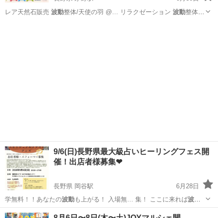
レア天然石販売
波動
整体/天使の羽 @… リラクゼーション
波動
整体/
天使の羽(1…
長野
茅野市
茅野駅
ワークショップ
マルシェ
9/6(日)長野県最大級占いヒーリングフェス開
催！出店者様募集❤
長野県 岡谷駅
6月28日
学無料！！あなたの
波動
も上がる！ 入場無… 集！ ここに来れば
波動
が上がる！！ 出店…
長野
岡谷市
岡谷駅
ワークショップ
龍神
8月6日〜8日(木〜土)JOYマルシェ開