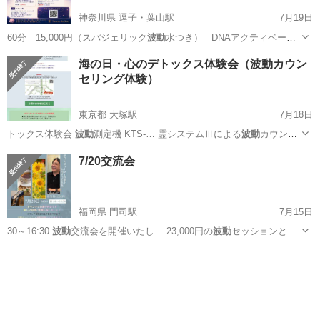
神奈川県 逗子・葉山駅
7月19日
60分 15,000円（スパジェリック
波動
水つき） DNAアクティベー
シ…
神奈川
逗子市
逗子・葉山駅
その他
フェスティバル
海の日・心のデトックス体験会（波動カウン
セリング体験）
東京都 大塚駅
7月18日
トックス体験会
波動
測定機 KTS-… 霊システムⅢによる
波動
カウンセ
リング … 路測定やオリジナル
波動
コードに興味のある… 15,000円）
東京
豊島区
大塚駅
ワークショップ
波動
7/20交流会
／
波動
水2ヶ月分 Bコ… 10,000円）／
波動
水2ヶ月分 Dコ…
福岡県 門司駅
7月15日
30～16:30
波動
交流会を開催いたし… 23,000円の
波動
セッションと、
お…
福岡
北九州市
門司駅
その他
波動