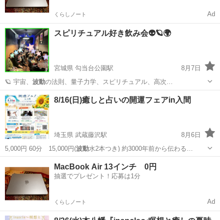
Ad
くらしノート
スピリチュアル好き飲み会👽🪐🌍
宮城県 勾当台公園駅
8月7日
🪐 宇宙、
波動
の法則、量子力学、スピリチュアル、高次…
宮城
仙台市
勾当台公園駅
パーティー
スピリチュアル
8/16(日)癒しと占いの開運フェアin入間
埼玉県 武蔵藤沢駅
8月6日
5,000円 60分 15,000円(
波動
水2本つき) 約3000年前から伝わる…
埼玉
入間市
武蔵藤沢駅
ワークショップ
活性
MacBook Air 13インチ 0円
抽選でプレゼント！応募は1分
Ad
くらしノート