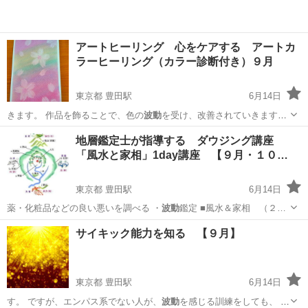
アートヒーリング 心をケアする アートカ
ラーヒーリング（カラー診断付き）９月
東京都 豊田駅
6月14日
きます。 作品を飾ることで、色の
波動
を受け、改善されていきます。
…
東京
日野市
豊田駅
ワークショップ
お茶
地層鑑定士が指導する ダウジング講座
「風水と家相」1day講座 【９月・１０…
東京都 豊田駅
6月14日
薬・化粧品などの良い悪いを調べる ・
波動
鑑定 ■風水＆家相 （２…
東京
日野市
豊田駅
セミナー
風水
サイキック能力を知る 【９月】
東京都 豊田駅
6月14日
す。 ですが、エンパス系でない人が、
波動
を感じる訓練をしても、 な