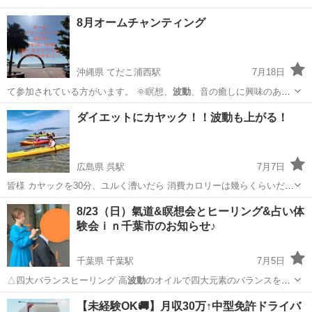
8月オームチャンティング
沖縄県 てだこ浦西駅
7月18日
て参加されている方がいます。 🌞瞑想、
波動
、音の癒しに興味のある
方、ご気軽にご参…
沖縄
中頭郡
てだこ浦西駅
ワークショップ
会場
ダイエットにカヤック！！波動も上がる！
広島県 呉駅
7月7日
皆様 カヤックを30分、ユルく漕いだら 消費カロリーは幾らくらいだと
思いますか？ 体重40キロだとして、大体150〜200キロカロリーだと言
広島
呉市
呉駅
セミナー
カヤック
8/23（日）氣道&瞑想会とヒーリング&占い体
われています。 これは、ジョギングを90分やるのに相当します。 ジョ
験会ｉｎ千葉市のお知らせ⁡♪⁡⁡
ギング...
千葉県 千葉駅
7月5日
△四大バランスヒーリング⁡⁡ 高
波動
のオイルで四大元素のバランスを整
えます…
千葉
千葉市
千葉駅
その他
ヒーリング
【未経験OK🚚】月収30万↑中型免許ドライバ