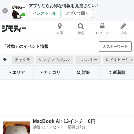
アプリならお得な情報を見逃さない！
インストール
アプリで開く
全国
検索
ログイン
投稿
「波動」のイベント情報
人気キーワード
チャクラ
シンギングボウル
エネルギー
レイキヒーリン
エリア
カテゴリ
詳細
新着順
MacBook Air 13インチ 0円
抽選でプレゼント！応募は1分