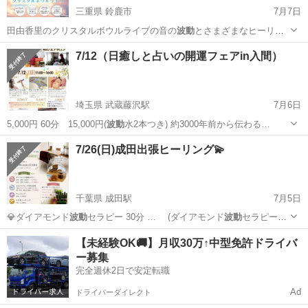
三重県 鈴鹿市
7月7日
田由香里のクリスタルボウルライブの音の
波動
とさまざまなヒーリン
グを贅沢に体感して…
三重
鈴鹿市
コンサート/ショー
クリスタルボウル
7/12（日癒しと占いの開運フェアin入間）
埼玉県 武蔵藤沢駅
7月6日
5,000円 60分 15,000円(
波動
水2本つき) 約3000年前から伝わる…
埼玉
入間市
武蔵藤沢駅
ワークショップ
活性
7/26(日)成田出張ヒーリング💫
千葉県 成田駅
7月5日
💎ダイアモンド
波動
セラピー 30分 … (ダイアモンド
波動
セラピー付
き) 6… 間 #ダイアモンド
波動
セラピー #心と身…
千葉
成田市
成田駅
その他
ヒーリング
【未経験OK🚚】月収30万↑中型免許ドライバ
ー募集
完全週休2日で安定転職
Ad
ドライバーダイレクト