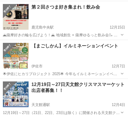
ォーマー募集！ 5月3日（土）・4日（日）開催の「KAGOSHIMA
鹿児島
鹿児島市
朝日通駅
地域/お祭り
パフォーマンス
第２回さつま好き集まれ！飲み会
SUPER BIG マーケット」では、会場を一緒に盛り上げてくださる
ス...
鹿児島中央駅
12月15日
🌋薩摩好きの輪を広げよう！🌋 地域創生 × 薩摩ゆるっと飲み会🍶 第2
回 薩摩飲み会 ✨ 9月に鹿児島天文館で満員御礼となった「薩摩飲み
鹿児島
鹿児島市
鹿児島中央駅
地域/お祭り
飲み会
【まごしかん】イルミネーションイベント
会」 ご好評につき第２回を開催いたします🎉 「鹿児島が好き」「地
域...
伊佐市
12月7日
🌟伊佐にヒカリプロジェクト 2025🌟 今年もイルミネーションイベン
トが開催されます✨ 📅 12月13日(土) ⏰ 15:00〜（点灯式18:00） 📍 菱
鹿児島
伊佐市
地域/お祭り
イルミネーション
12月19日～27日天文館クリスマスマーケット
刈まごころ館 キッチンカー・ワークショップ・ステージイベントな
出店者募集！！
ど...
天文館通駅
12月4日
12月19日～27日（21日、22日、23日は除く）に開催される天文館クリ
スマスマーケットに出店して頂ける出店者の方を募集しております。
鹿児島
鹿児島市
天文館通駅
地域/お祭り
キッチンカー
今回の目玉は、人工雪を使ったホワイトクリスマス！！ それぞれの出