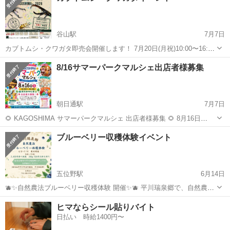
谷山駅
7月7日
カブトムシ・クワガタ即売会開催します！ 7月20日(月祝)10:00〜16:00
場所:オロシティーホール 詳細はフライヤーをご覧ください！
鹿児島
鹿児島市
谷山駅
地域/お祭り
クワガタ
8/16サマーパークマルシェ出店者様募集
朝日通駅
7月7日
🌻 KAGOSHIMA サマーパークマルシェ 出店者様募集 🌻 8月16日
（日） 10:00〜20:00 鹿児島中央公園にて開催！ 夏の一日を楽しむ
鹿児島
鹿児島市
朝日通駅
地域/お祭り
マルシェ
ブルーベリー収穫体験イベント
「サマーパークマルシェ」を開催します。 多くのお客様で賑わう公園
で、一緒...
五位野駅
6月14日
🫐✨自然農法ブルーベリー収穫体験 開催✨🫐 平川瑞泉郷で、自然農法
で大切に育てたブルーベリーの収穫体験を開催します！ 太陽の光をた
鹿児島
鹿児島市
五位野駅
地域/お祭り
収穫体験
ヒマならシール貼りバイト
っぷり浴びて育った旬のブルーベリーを、自分の手で摘み取りながら
日払い 時給1400円〜
味わってみませんか？😊 お子さ...