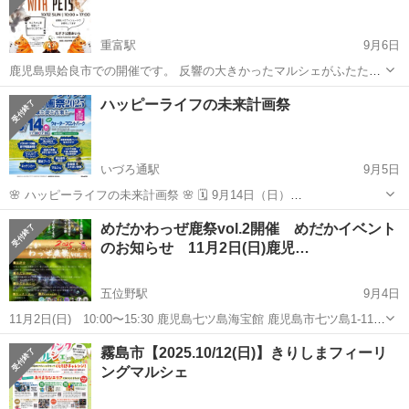
重富駅
9月6日
鹿児島県姶良市での開催です。 反響の大きかったマルシェがふたたび
同会場で開催されます！ キッチンカー様を数店舗募集致します。 ペッ
鹿児島
姶良市
重富駅
地域/お祭り
会場
ハッピーライフの未来計画祭
トを連れて来られる、ペット商品もある、 動物型の食品があるなど、
ペットに付随する商品があられ...
いづろ通駅
9月5日
🌸 ハッピーライフの未来計画祭 🌸 🗓 9月14日（日）
https://eventkagoshima.wixsite.com/happy←詳細はこちら みんなで楽
鹿児島
鹿児島市
いづろ通駅
地域/お祭り
チャリティ
めだかわっぜ鹿祭vol.2開催 めだかイベント
しみ、つながる一日。 ご家族やお友達と、ぜひ遊びにいらし...
のお知らせ 11月2日(日)鹿児…
五位野駅
9月4日
11月2日(日) 10:00〜15:30 鹿児島七ツ島海宝館 鹿児島市七ツ島1-110
■品評会 今年もめだか品評会を開催します。様々な品種、新しい表現
鹿児島
鹿児島市
五位野駅
地域/お祭り
めだか
霧島市【2025.10/12(日)】きりしまフィーリ
のめだかが一同に会する年に一度の祭典です。めだかのプロ達が作...
ングマルシェ