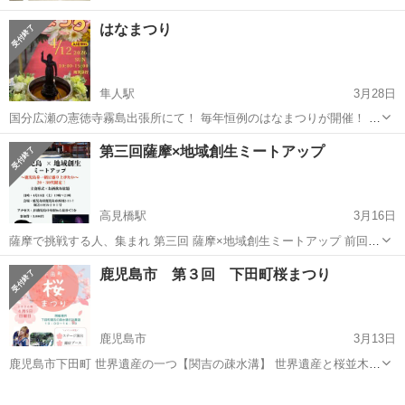
はなまつり
隼人駅
3月28日
国分広瀬の憲徳寺霧島出張所にて！ 毎年恒例のはなまつりが開催！ お
いしい楽しいマルシェと 様々なステージで1日盛り上がりましょう♪
鹿児島
霧島市
隼人駅
地域/お祭り
まつり
第三回薩摩×地域創生ミートアップ
【ステージ】 11時〜フラダンス 11時半〜絵本の読み聞かせ 12時〜...
高見橋駅
3月16日
薩摩で挑戦する人、集まれ 第三回 薩摩×地域創生ミートアップ 前回、
鹿児島市で満員御礼となった 「薩摩×地域創生ミートアップ」が再び
鹿児島
鹿児島市
高見橋駅
地域/お祭り
物語
鹿児島市 第３回 下田町桜まつり
開催決定！ 「薩摩が大好き」「地域創生に関わる仕事がしたい」 そん
な想...
鹿児島市
3月13日
鹿児島市下田町 世界遺産の一つ【関吉の疎水溝】 世界遺産と桜並木を
楽しむ 第３回 下田町桜まつり
鹿児島
鹿児島市
地域/お祭り
まつり