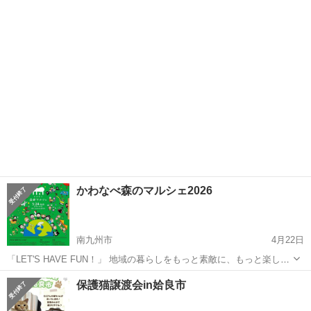
す！ 鹿児島県内(離島は要相談)が対象です。 今まで、温泉や物産館、
鹿児島
鹿児島市
鹿児島駅
地域/お祭り
アンサンブル
お祭り等で演奏をしています。ぜひお声掛けください！ 演奏形態は基
本アンサンブルになります...
かわなべ森のマルシェ2026
南九州市
4月22日
「LET'S HAVE FUN！」 地域の暮らしをもっと素敵に、もっと楽し
く。 そんなモノとコトを発信するイベントです。 地産地消にこだわっ
鹿児島
南九州市
地域/お祭り
マルシェ
保護猫譲渡会in姶良市
た地元の「肉まつり」をはじめ、ワークショップ、ハンドメイド雑
貨、キッチンカ...