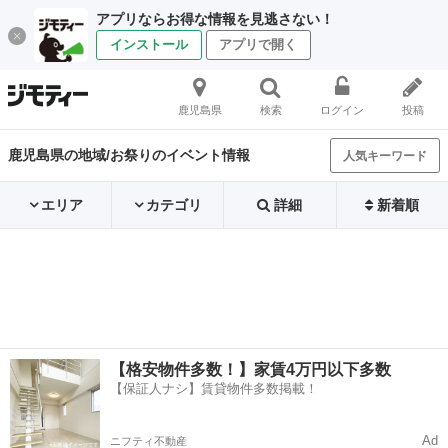
アプリならお得な情報を見逃さない！
インストール
アプリで開く
鹿児島県
検索
ログイン
投稿
鹿児島県の地域/お祭りのイベント情報
人気キーワード
エリア
カテゴリ
詳細
新着順
【格安物件多数！】家賃4万円以下多数
【保証人ナシ】賃貸物件多数掲載！
Ad
ニフティ不動産