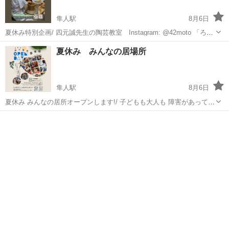
隼人駅
8月6日
夏休み特別企画/ 四元誠先生の陶芸教室 Instagram: @42moto 「ろく
ろ」と「てびねり」をたのしもうかい 8月19日(水) 13:00~15:00開催し
鹿児島
霧島市
隼人駅
地域/お祭り
Instagram
夏休み みんなの居場所
ます こどもからおとなまで どなたさまも大歓迎です。...
隼人駅
8月6日
夏休み みんなの居所オープンします!/ 子どもも大人も 障害があっても
なくても 言葉や肌の色が違っても 世代や文化、 いろんな垣根を越え
鹿児島
霧島市
隼人駅
地域/お祭り
こども
て集い憩える みんなの居場所を開所します 4年前 娘の不登校をきっか
けにはじめたこ...