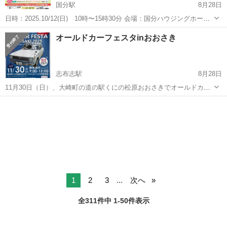
国分駅
8月28日
日時：2025.10/12(日) 10時〜15時30分 会場：国分ハウジングホール
前広場 〜霧島市市制施行20周年記念〜 伴走型小規模事業者支援推進事
鹿児島
霧島市
国分駅
地域/お祭り
マルシェ
オールドカーフェスタinおおさき
業 きりしまフィーリングマルシェ ✨あそぶ！まなぶ！1日...
志布志駅
8月28日
11月30日（日）、大崎町の道の駅くにの松原おおさきでオールドカー
フェスタinおおさきを開催致します。昭和、平成の名車、絶版車、バ
鹿児島
曽於郡
志布志駅
地域/お祭り
キッチンカー
イク、緊急車両、痛車、キッチンカー、マルシェ、フリーマーケット
など、1日遊べるイベントです。1...
1
2
3
...
次へ
全311件中 1-50件表示