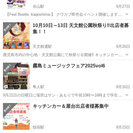
谷山駅
9月27日
. 【Feel Beetle -kagoshima-】 クワカブ即売会イベント開催します！
⚫︎場所.日時:11月24日(月・祝日)10:00〜16:00 〒891-0123 鹿児島県鹿
鹿児島
鹿児島市
谷山駅
地域/お祭り
クワガタ
10月10日～13日 天文館公園秋祭り‼️出店者募
児島市卸本町６−１２ オロシティホ...
集！！
天文館通駅
9月26日
鹿児島市内の中心地・天文館公園にて秋祭りを開催‼️ キッチンカー＆
テントでの出店者募集！！ 出店料は、出店料は1日 アルコール販売
鹿児島
鹿児島市
天文館通駅
地域/お祭り
キッチンカー
霧島ミュージックフェア2025vol6
有 6000円 アルコール販売無 4000円 4日間出店 アルコール販...
隼人駅
9月16日
9月21日の日曜日に場所はサン・あもりで午前10時〜16時まで学生の
チャリティーライブのイベントを行います‼️ 遠い所はさつま串木野か
鹿児島
鹿児島市
隼人駅
地域/お祭り
チャリティー
キッチンカー＆屋台出店者様募集中
ら薩摩天翔流の和太鼓、市内からはよさこいチームが2チーム、霧島か
らは学生さんの3人がボイ...
指宿駅
9月15日