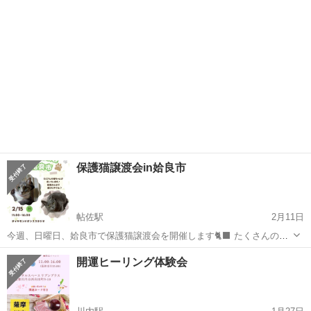
保護猫譲渡会in姶良市
帖佐駅
2月11日
今週、日曜日、姶良市で保護猫譲渡会を開催します🐈‍⬛ たくさんの猫
さんが、優しい家族を待っています。 ぜひ会いに来て下さい♪
鹿児島
姶良市
帖佐駅
地域/お祭り
開運ヒーリング体験会