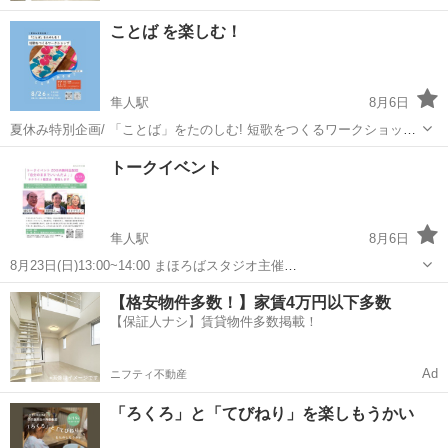
ことば を楽しむ！
隼人駅
8月6日
夏休み特別企画/ 「ことば」をたのしむ! 短歌をつくるワークショップ
を開催します。 霧島市出身で中央歌壇で活躍した浜田 到を顕彰し 短
鹿児島
霧島市
隼人駅
地域/お祭り
会場
トークイベント
歌文化の普及と継承する活動を行なっている 児玉久さんが講師を務め
てくださいます 日...
隼人駅
8月6日
8月23日(日)13:00~14:00 まほろばスタジオ主催
Instagram:@mahorobastudio トークイベント「自分のままでいいんだ
鹿児島
霧島市
隼人駅
地域/お祭り
まほろば
【格安物件多数！】家賃4万円以下多数
よ』」 ZOOM生配信サテライト鑑賞会開催します! トークゲス...
【保証人ナシ】賃貸物件多数掲載！
Ad
ニフティ不動産
「ろくろ」と「てびねり」を楽しもうかい