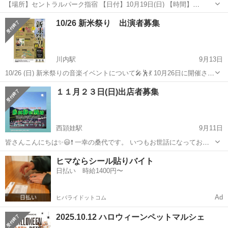
【場所】セントラルパーク指宿 【日付】10月19日(日) 【時間】
10:00~17:00 【出店料】一律3000円 キッチンカー・屋台募集してま
鹿児島
指宿市
指宿駅
地域/お祭り
キッチンカー
10/26 新米祭り 出演者募集
す！ 出店料は当日のお支払いとなりますので よろしくお願いいたしま
す🙇🏻‍♀...
川内駅
9月13日
10/26 (日) 新米祭りの音楽イベントについて🎤🕺💃 10月26日に開催され
る「新米祭り」に、歌手の河口恭吾さんのご出演が決定しています。
鹿児島
薩摩川内市
川内駅
地域/お祭り
出演者
１１月２３日(日)出店者募集
それに伴い、当日のステージを一緒に盛り上げてくださる出演者を募
集しま...
西頴娃駅
9月11日
皆さんこんにちは✨😃❗ 一幸の桑代です。 いつもお世話になっており
ます。 こおりDeマーケット開催決定(*^^*)❤️ 株式会社一幸敷地内 １１
鹿児島
南九州市
西頴娃駅
地域/お祭り
マーケット
ヒマならシール貼りバイト
月２３日(日)１０時～１６時 雨天時中止 小雨開催 こおりDeマー
日払い 時給1400円〜
ケット 出...
Ad
ヒバライドットコム
2025.10.12 ハロウィーンペットマルシェ