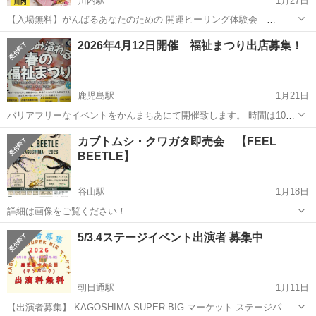
川内駅
1月27日
【入場無料】がんばるあなたのための 開運ヒーリング体験会｜
1/31(土) 薩摩川内市 毎日、家事や仕事、人間関係… つい自分のことは
鹿児島
薩摩川内市
川内駅
地域/お祭り
ヒーリング
2026年4月12日開催 福祉まつり出店募集！
後回しになっていませんか？ ちょっと疲れた心と身体を、 やさしく整
えるヒーリ...
鹿児島駅
1月21日
バリアフリーなイベントをかんまちあにて開催致します。 時間は10
時〜16時（前後1時間準備時間9時〜10時、16時〜17時）となります。
鹿児島
鹿児島市
鹿児島駅
地域/お祭り
まつり
カブトムシ・クワガタ即売会 【FEEL
1ブース4m✖️4mです。 ご応募は、先着順となります。 ご連絡おまち
BEETLE】
しております！ ...
谷山駅
1月18日
詳細は画像をご覧ください！
鹿児島
鹿児島市
谷山駅
地域/お祭り
クワガタ
5/3.4ステージイベント出演者 募集中
朝日通駅
1月11日
【出演者募集】 KAGOSHIMA SUPER BIG マーケット ステージパフ