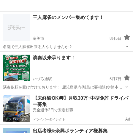
三人麻雀のメンバー集めてます！
奄美市
8月5日
名瀬で三人麻雀出来る人やりませんか？
鹿児島
奄美市
地域/お祭り
演奏以来承ります！
いづろ通駅
5月7日
演奏依頼を受け付けております！ 鹿児島県内(離島は要相談)や熊本県
と宮崎県の南部が対象です。 今まで、温泉や物産館、お祭り等で演奏
鹿児島
鹿児島市
いづろ通駅
地域/お祭り
アンサンブル
【未経験OK🚚】月収30万↑中型免許ドライバ
をしています。 ぜひお声掛けください！ 演奏形態は基本アンサンブル
ー募集
になります。お代は基本...
完全週休2日で安定転職
Ad
ドライバーダイレクト
出店者様&余興ボランティア様募集