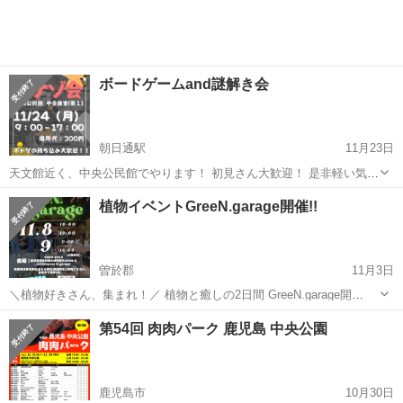
店料としは...
ボードゲームand謎解き会
朝日通駅
11月23日
天文館近く、中央公民館でやります！ 初見さん大歓迎！ 是非軽い気持
ちで遊びに来てください！ 重ゲーから軽ゲーまでみんなで色々遊んで
鹿児島
鹿児島市
朝日通駅
地域/お祭り
謎解き
植物イベントGreeN.garage開催!!
ます！ (⌒▽⌒)
曽於郡
11月3日
＼植物好きさん、集まれ！／ 植物と癒しの2日間 GreeN.garage開
催！！ 🗓 2025年11月8日(土)・9日(日) 📍 場所：N.garageレンタルスペ
鹿児島
曽於郡
地域/お祭り
植物
第54回 肉肉パーク 鹿児島 中央公園
ース 〒899-8313 鹿児島...
鹿児島市
10月30日