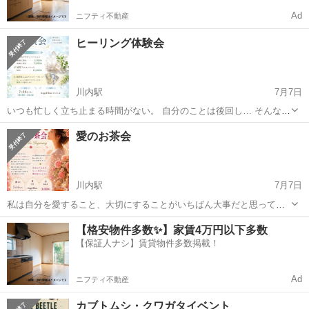
Ad
ニフティ不動産
ヒーリング体験会
川内駅
7月7日
いつも忙しく立ち止まる時間がない。 自分のことは後回し… そんな時
は一度立ち止まって、あなたのカラダとココロの声に耳をすませてみ
鹿児島
薩摩川内市
川内駅
地域/お祭り
ヒーリング
愛のお茶会
ませんか？ やさしく整えるヒーリング体験会を開催します✨ こんな方
におすすめ ・疲れがとれな...
川内駅
7月7日
私は自分を愛すること、大切にすることがいちばん大事だと思ってい
ます 自分が幸せになるのに誰の許可もいりません。自分の意思で選択
鹿児島
薩摩川内市
川内駅
地域/お祭り
お茶会
【格安物件多数✨】家賃4万円以下多数
できます。 でも“愛”って？ “愛”って何だろう？ということで、お茶会
【保証人ナシ】賃貸物件多数掲載！
をすることになりました。 み...
Ad
ニフティ不動産
カブトムシ・クワガタイベント