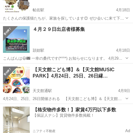
帖佐駅
4月18日
たくさんの保護猫たちが、家族を探しています😊 ぜひ会いに来て下さ
い♡
鹿児島
姶良市
帖佐駅
地域/お祭り
４月２９日出店者様募集
頴娃駅
4月18日
こんばんは😃🌃 一幸の桑代です(*^^*) お知らせになります。 4月29日
(火)㊗️プチこDeマを開催いたします(お祝い) 飲食、キッチンカー、ワ
鹿児島
南九州市
頴娃駅
地域/お祭り
キッチンカー
【天文館こども博】＆【天文館MUSIC
ークショップ、ハンドメイド、雑貨、等々、出店者様募集しておりま
PARK】4月24日、25日、26日縁…
す(*^^*)...
天文館通駅
4月9日
4月24日、25日、26日開催される 【天文館こども博】＆【天文館公
園MUSIC PARK】に出店して頂ける、飲食＆縁日系出店者の方を募
鹿児島
鹿児島市
天文館通駅
地域/お祭り
古着
【格安物件多数！】家賃4万円以下多数
集しております。 鹿児島の中心部天文館公園にて、出店をしてみませ
【保証人ナシ】賃貸物件多数掲載！
んか？ 出店...
Ad
ニフティ不動産