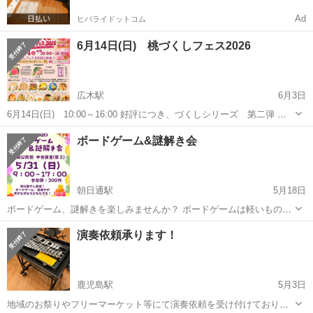
Ad
ヒバライドットコム
6月14日(日) 桃づくしフェス2026
広木駅
6月3日
6月14日(日) 10:00～16:00 好評につき、づくしシリーズ 第二弾 『​
桃づくしフェス2026』開催決定 詳しくはコチラ
鹿児島
鹿児島市
広木駅
地域/お祭り
フェス
ボードゲーム&謎解き会
https://eventkagoshima.wixsite.com/momo 会場 フ...
朝日通駅
5月18日
ボードゲーム、謎解きを楽しみませんか？ ボードゲームは軽いものか
ら重いものまで たくさんの人が色々持って来てくれるので初心者さん
鹿児島
鹿児島市
朝日通駅
地域/お祭り
謎解き
演奏依頼承ります！
や小さいお子さんも一緒に楽しむことができます！ 謎解きはオリジナ
ルのものがメインではあります...
鹿児島駅
5月3日
地域のお祭りやフリーマーケット等にて演奏依頼を受け付けておりま