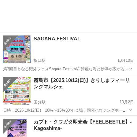
SAGARA FESTIVAL
折口駅
10月10日
第3回目となる野外フェスSagara Festivalを綺麗な海と砂浜が広がる、
鹿児島県、長島の小浜キャンプ場とその前のビーチで開催します。 野
鹿児島
出水郡
折口駅
地域/お祭り
砂浜
霧島市【2025.10/12(日)】きりしまフィーリ
外でのヨガ、レイキ、気功、プラニックヒーリング、瞑想、パワース
ングマルシェ
トーン、占い、アー...
国分駅
10月2日
日時：2025.10/12(日) 10時〜15時30分 会場：国分ハウジングホール
前広場 〜霧島市市制施行20周年記念〜 伴走型小規模事業者支援推進事
鹿児島
霧島市
国分駅
地域/お祭り
マルシェ
カブト・クワガタ即売会【FEELBEETLE】-
業 きりしまフィーリングマルシェ ✨あそぶ！まなぶ！1日...
Kagoshima-