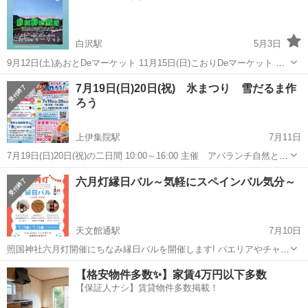
白沢駅
5月3日
9月12日(土)あおとDeマーケット 11月15日(日)こおりDeマーケット 南
九州市頴娃町にある福祉施設でのイベントです。 出店者様、余興ボラ
鹿児島
南九州市
白沢駅
地域/お祭り
余興
7月19日(日)20日(祝) 氷まつり 雪だるま作
ンティア様募集 出店料 あおとDe マーケット 1000円 こおり
ろう
D...
上伊集院駅
7月11日
7月19日(日)20日(祝)の二日間 10:00～16:00 主催 アバランチ自然と環
境 場所 かごしま健康の森公園 水路前 住所 鹿児島市犬迫町
鹿児島
鹿児島市
上伊集院駅
地域/お祭り
かき氷
六月灯縁日バル～気軽にスペインバル気分～
825番地 詳しくはサイトから https://eventkagos...
天文館通駅
7月10日
照国神社六月灯開催にちなみ縁日バルを開催します! パエリアやチャコ
リ、スペインビールなど スペインバル気分で六月灯をお楽しみくださ
鹿児島
鹿児島市
天文館通駅
地域/お祭り
縁日
【格安物件多数✨】家賃4万円以下多数
い 店内涼しくして皆さまのお立ち寄りをお待ちしております ＊イ
【保証人ナシ】賃貸物件多数掲載！
ートイン/テイクアウ...