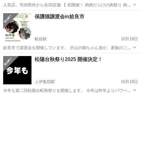
人気店、市内県外から全20店舗 【 初開催！ 肉肉だらけの肉祭り 肉肉
パーク 鹿児島 中央公園】 鹿児島市では初開催！ みんな大好き、お肉
鹿児島
鹿児島市
地域/お祭り
保護猫譲渡会in姶良市
料理が大集合！ 各店ご自慢のお肉料理を提供。 中には肉肉パーク限定
メ...
帖佐駅
10月19日
姶良市で譲渡会を開催しています。 沢山の猫ちゃん達が、家族のご縁
を待っています。 予約は不要です。 ぜひ、猫ちゃん達に会いに来て下
鹿児島
姶良市
帖佐駅
地域/お祭り
松陽台秋祭り2025 開催決定！
さい！
上伊集院駅
10月18日
今年も第二回松陽台町秋祭りを開催します。 今年は昨年よりパワーア
ップして、イベント盛りだくさんです。
鹿児島
鹿児島市
上伊集院駅
地域/お祭り
秋祭り
https://www.instagram.com/reel/DPnv2pGkbW5/?
igsh=MWxkYnJyN21...