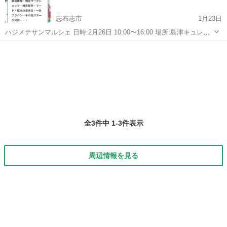
志布志市
1月23日
ハジメテサンマルシェ 日時:2月26日 10:00〜16:00 場所:島津キュレオ
ホール 音楽とマルシェが一緒に♡ 絵本の音楽会 「おじいさんのふし
鹿児島
志布志市
地域/お祭り
マルシェ
ぎなピアノ」 絵本と音楽の融合にハラハラわくわく♡ 心躍る事間違い
無し...
全3件中 1-3件表示
周辺情報を見る