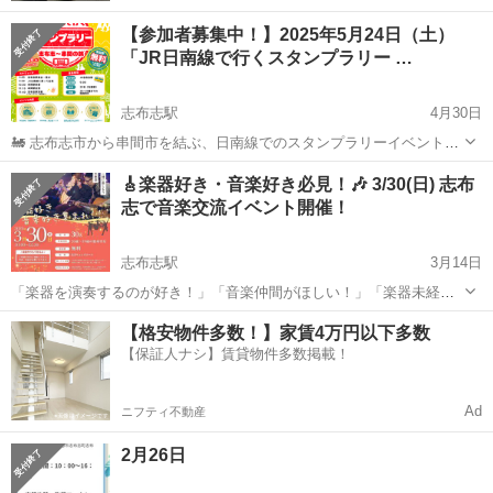
【参加者募集中！】2025年5月24日（土）
「JR日南線で行くスタンプラリー …
志布志駅
4月30日
🚂 志布志市から串間市を結ぶ、日南線でのスタンプラリーイベントで
す！ 自然を満喫しながら、地元の歴史や文化を学べる楽しい旅を一緒
鹿児島
志布志市
志布志駅
地域/お祭り
スタンプラリー
🎸楽器好き・音楽好き必見！🎶 3/30(日) 志布
に楽しみませんか？ 【イベント詳細】 日時: 2025年5月24日（土）
志で音楽交流イベント開催！
9:00〜12...
志布志駅
3月14日
「楽器を演奏するのが好き！」「音楽仲間がほしい！」「楽器未経験
だけど興味がある！」 そんなあなたにピッタリの音楽交流イベントを
鹿児島
志布志市
志布志駅
地域/お祭り
会場
【格安物件多数！】家賃4万円以下多数
開催します✨ 📅 開催日：2025年3月30日(日) 10:00〜12:30 📍 会場：島
【保証人ナシ】賃貸物件多数掲載！
津キュ...
Ad
ニフティ不動産
2月26日