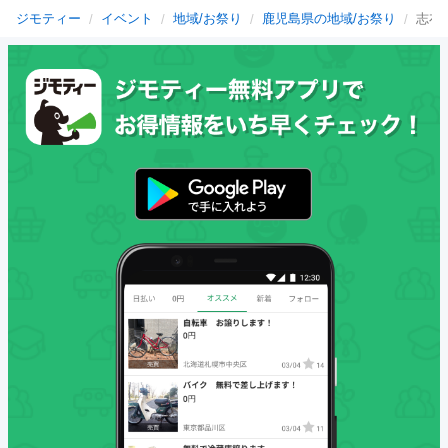
ジモティー
イベント
地域/お祭り
鹿児島県の地域/お祭り
志布