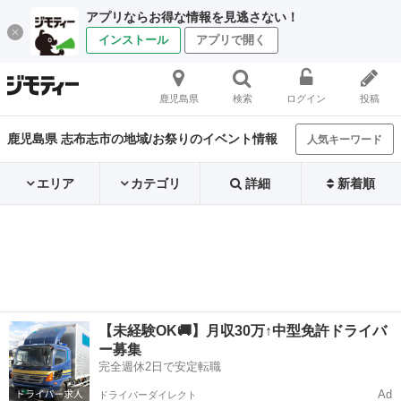
アプリならお得な情報を見逃さない！
インストール
アプリで開く
鹿児島県
検索
ログイン
投稿
鹿児島県 志布志市の地域/お祭りのイベント情報
人気キーワード
エリア
カテゴリ
詳細
新着順
【未経験OK🚚】月収30万↑中型免許ドライバ
ー募集
完全週休2日で安定転職
Ad
ドライバーダイレクト