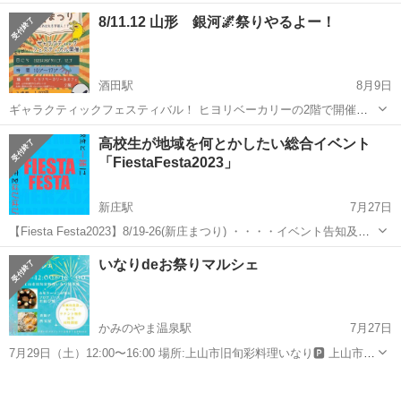
す！ ・出店料無料 ・1ブース2.5×2.5Mのスペース ・ハンドメイド品の
山形
山形市
地域/お祭り
ガレージ
8/11.12 山形 銀河🌌祭りやるよー！
販売や飲食販売をされてる方をメインに募集しています ...
酒田駅
8月9日
ギャラクティックフェスティバル！ ヒヨリベーカリーの2階で開催し
ます❣️ 日本では施術者が50人くらいしかいない超貴重❣️な 包丁マッサ
山形
酒田市
酒田駅
地域/お祭り
フェスティバル
高校生が地域を何とかしたい総合イベント
ージあるよー✨ ※入場料に含まれてます その他、DNAアクティベーシ
「FiestaFesta2023」
ョン、タロット、...
新庄駅
7月27日
【Fiesta Festa2023】8/19-26(新庄まつり) ・・・・イベント告知及び
出店者募集・・・・ 〇「フェイエスタフェスタ」とは 令和5年2月～3
山形
新庄市
新庄駅
地域/お祭り
音響
いなりdeお祭りマルシェ
月 新庄の高校生達が「新庄最上を盛り上げたい。楽しめる地域に...
かみのやま温泉駅
7月27日
7月29日（土）12:00〜16:00 場所:上山市旧旬彩料理いなり🅿 上山市南
町2-20 🎆出店者様🎆 🍜山形市のラーメン屋 麺辰とっつぁんプロデュ
山形
上山市
かみのやま温泉駅
地域/お祭り
会場
ースの おむすび専門🍙キッチンカー おむすび...