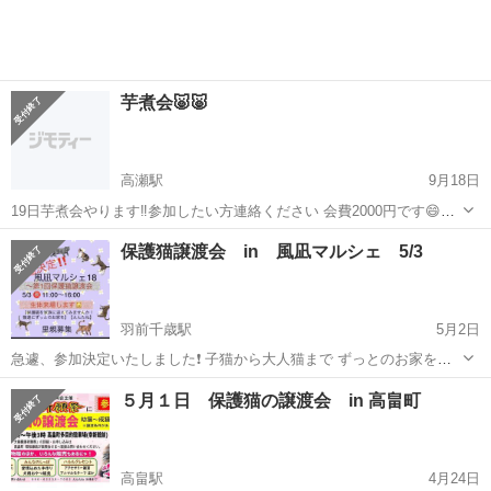
芋煮会🐷🐷
高瀬駅
9月18日
19日芋煮会やります‼️参加したい方連絡ください 会費2000円です😄ど
なた様でも🆗です😆🎵🎵 場所は😃 連絡ください‼️
山形
天童市
高瀬駅
地域/お祭り
芋煮会
保護猫譲渡会 in 風凪マルシェ 5/3
羽前千歳駅
5月2日
急遽、参加決定いたしました❗ 子猫から大人猫まで ずっとのお家を探
しております 〜保護猫を家族に迎える選択してみませんか〜 当日、会
山形
山形市
羽前千歳駅
地域/お祭り
会場
５月１日 保護猫の譲渡会 in 高畠町
場にてお待ちいたしております 保護っこたちにもご縁が結ばれますよ
うに…と、参加させ...
高畠駅
4月24日