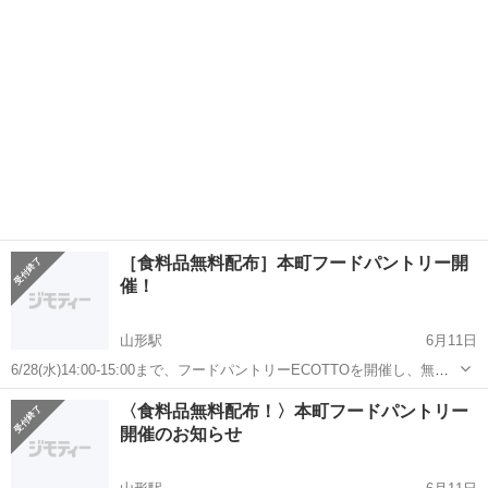
ご来店、スタッフ一同心よりお...
［食料品無料配布］本町フードパントリー開
催！
山形駅
6月11日
6/28(水)14:00-15:00まで、フードパントリーECOTTOを開催し、無料
で食料品のお渡しを致します。数に限りがありますので、なくなり次
山形
山形市
山形駅
地域/お祭り
パントリー
〈食料品無料配布！〉本町フードパントリー
第終了となります。 〈活動紹介〉 昨年9月より、各食品会社様、企業
開催のお知らせ
様との提携...