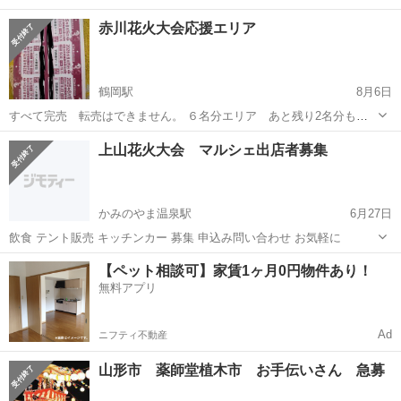
赤川花火大会応援エリア
鶴岡駅
8月6日
すべて完売 転売はできません。 ６名分エリア あと残り2名分も予
約済み。万が一キャンセルが出た時場合のみ 手間やお気持ち程度で。
山形
鶴岡市
鶴岡駅
地域/お祭り
花火大会
上山花火大会 マルシェ出店者募集
先着順にて、チケットの受渡しは当日、近くのコンビニにて
かみのやま温泉駅
6月27日
飲食 テント販売 キッチンカー 募集 申込み問い合わせ お気軽に
山形
上山市
かみのやま温泉駅
地域/お祭り
花火大会
【ペット相談可】家賃1ヶ月0円物件あり！
無料アプリ
Ad
ニフティ不動産
山形市 薬師堂植木市 お手伝いさん 急募