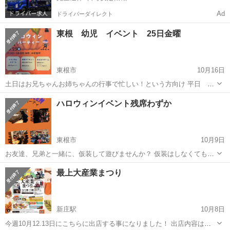
Ad
ドライバーダイレクト
東根 幼児 イベント 25日金曜
東根市
10月16日
土日はお兄ちゃんお姉ちゃんの行事で忙しい！という方向け 平日 夕
方のえいごで遊ぼう ハロウィンイベント どなたでもご参加いただげ
山形
東根市
地域/お祭り
幼児
ハロウィンイベント残席わずか
す。 10月25日金曜 17:30〜18:00 少し長くなることがござ...
東根市
10月9日
お友達、兄弟と一緒に、仮装して遊びませんか？ 仮装はしなくてもok!
10月27日(日) 16:15〜17:15 場所 まなびあテラス講座室Ａ 定員 10名
山形
東根市
地域/お祭り
ハロウィン
最上大産業まつり
先着順 要予約 残2 会...
新庄駅
10月8日
今週10月12.13日にこちらに出店する事になりました！ 出店内容はメ