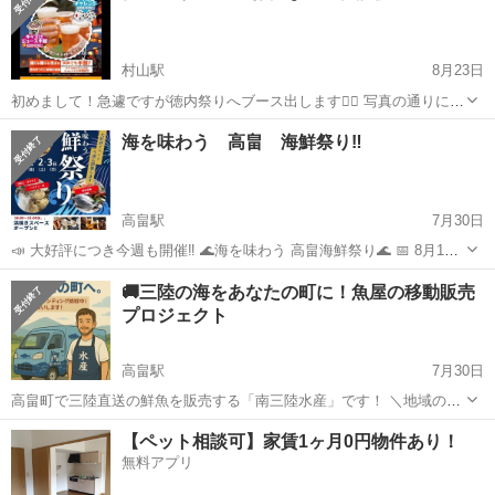
村山駅
8月23日
初めまして！急遽ですが徳内祭りへブース出します🙇‍♂️ 写真の通りにな
ります🎆皆様のお越しを楽しみにしております！
山形
村山市
村山駅
地域/お祭り
ブース
海を味わう 高畠 海鮮祭り‼︎
高畠駅
7月30日
📣 大好評につき今週も開催‼︎ 🌊海を味わう 高畠海鮮祭り🌊 📅 8月1日
(金)・2日(土)・3日(日) の3日間限定！ 🦪 生牡蠣がなんと1個300円〜‼︎
山形
東置賜郡
高畠駅
地域/お祭り
会場
🚚三陸の海をあなたの町に！魚屋の移動販売
さらに、 ・活ホタテ ・活サザエ ・活ハマグリ ・旬の鮮魚も各...
プロジェクト
高畠駅
7月30日
高畠町で三陸直送の鮮魚を販売する「南三陸水産」です！ ＼地域の声
から生まれた新プロジェクト！／ 海産物の移動販売車を導入して、置
山形
東置賜郡
高畠駅
地域/お祭り
移動販売
【ペット相談可】家賃1ヶ月0円物件あり！
賜地域の皆さまに“新鮮な海の幸”をお届けしたいという想いから、現在
無料アプリ
クラウドファンディングに挑戦...