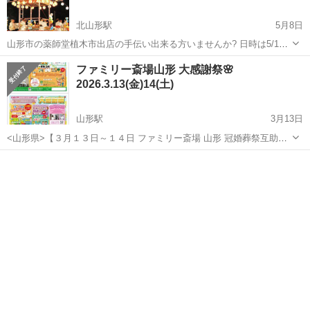
北山形駅
5月8日
山形市の薬師堂植木市出店の手伝い出来る方いませんか? 日時は5/10
のお昼から夕方までの半日位です。 おせんべいを袋に詰める単純作業
山形
山形市
北山形駅
地域/お祭り
手伝い
ファミリー斎場山形 大感謝祭🌸
です。 当日午前11時まで受付しています。 その他気になる点は質問よ
2026.3.13(金)14(土)
りお願いします。
山形駅
3月13日
<山形県>【３月１３日～１４日 ファミリー斎場 山形 冠婚葬祭互助会
の日大感謝祭】お葬式や相続のわからないこと、じっくり聞けるイベ
山形
山形市
山形駅
地域/お祭り
感謝祭
ント☆参加無料☆ 3月13日(金)～3月14日(土)の2日間、冠婚葬祭互助会
の日大感謝祭を開...