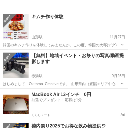
キムチ作り体験
山形駅
11月27日
韓国のキムチ作りを体験してみませんか。この度、韓国の大邱(デグ)か
ら若者が来て地域の皆さんと本場キムチ作りをしながら交流したいと
山形
山形市
山形駅
地域/お祭り
キムチ
【無料】地域イベント・お祭りの写真/動画撮
願ってます。お気軽にいらしてください。 浅漬けキムチ(コッチョリ)
影します
を作ろうとしています。よろし...
赤湯駅
9月25日
はじめまして、Okitama_Creativeです。 山形県内（置賜エリア中心）
で写真・動画の撮影編集を行っています。 現在、ポートフォリオ作成
山形
東置賜郡
赤湯駅
地域/お祭り
無料
MacBook Air 13インチ 0円
のため 地域イベント・お祭り・展示会などを対象に 【...
抽選でプレゼント！応募は1分
Ad
くらしノート
徳内祭り2025でお得な飲み物提供🍺