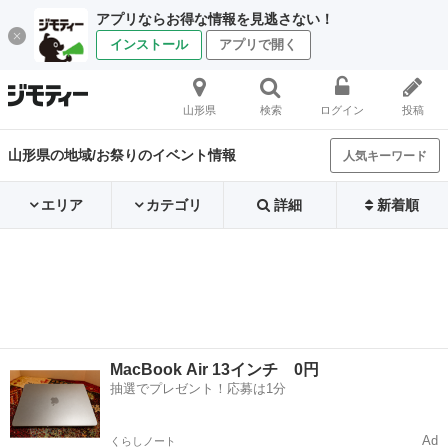
アプリならお得な情報を見逃さない！
インストール
アプリで開く
山形県
検索
ログイン
投稿
山形県の地域/お祭りのイベント情報
人気キーワード
エリア
カテゴリ
詳細
新着順
MacBook Air 13インチ 0円
抽選でプレゼント！応募は1分
Ad
くらしノート