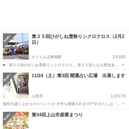
第２５回ひがしね雪祭りシクロクロス（2月2
日）
さくらんぼ東根駅
1月18日
■「第２５回ひがしね雪祭りシクロクロス」 第２５回となる歴史あ
る、雪上バイクレース・イベント「ひがしね雪祭りシクロクロス」
山形
東根市
さくらんぼ東根駅
地域/お祭り
11/24（土）第3回 開運占い広場 出展します
が、東根市で開催されます。 日本全国から多くの参加者から、お申し
込み頂いております。 本...
山形市
11月17日
毎回大盛り上がりのイベントが 今年も開催されます(^^)/ わたしは「ポ
ッチマリー」で出展してます 「数と手相とタロットと★ポッチマリ
山形
山形市
地域/お祭り
第34回上山市産業まつり
ー」 友達にはできない相談を占い師にすることで、 思ってもみない...