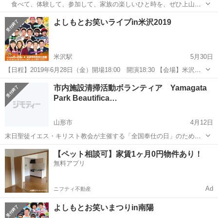
食べて、体験して、参加して、家族の楽しいひと時を、ぜひ上山
で。 イベント名 二日町プラザ夏マルシェ 開催日時 ２０１９年８月２
山形
上山市
かみのやま温泉駅
地域/お祭り
よしもとお笑いライブin米沢2019
５日（日）１０:００～１５:００ お問合せ先 上山市商工会 電話
番号 ０２３－６...
米沢駅
5月30日
【日程】2019年6月28日（金）開場18:00 開演18:30 【会場】米沢市
市民文化会館 〒992-0045 山形県米沢市中央1丁目10番2号 TEL：
山形
米沢市
米沢駅
地域/お祭り
市内施設清掃活動ボランティア Yamagata
0238-23-8510 http://yonebunka....
Park Beautifica…
山形市
4月12日
末日聖徒イエス・キリスト教会が主催する「全国奉仕の日」のための
地域ボランティア活動です。どなたでも参加いただけます。是非ご参
山形
山形市
地域/お祭り
【ペット相談可】家賃1ヶ月0円物件あり！
加ください。ご参加希望の方はメールにてお問合せいただければと思
無料アプリ
います。 市内施設清掃活動ボランティ...
Ad
ニフティ不動産
よしもとお笑いまつりin南陽