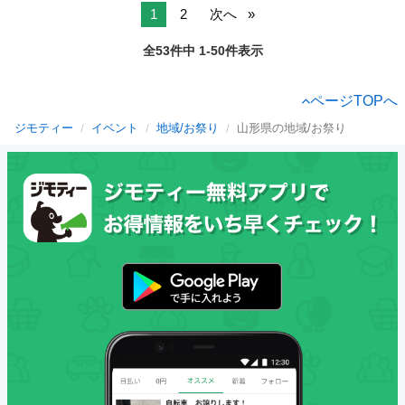
1
2
次へ
全53件中 1-50件表示
ページTOPへ
ジモティー
イベント
地域/お祭り
山形県の地域/お祭り