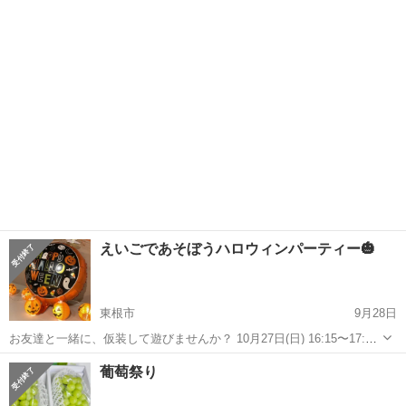
ダカ掬いとメダカ販売の予定です！ お時間ある方どうぞお越しくださ
山形
新庄市
新庄駅
地域/お祭り
メダカ
い！
えいごであそぼうハロウィンパーティー🎃
東根市
9月28日
お友達と一緒に、仮装して遊びませんか？ 10月27日(日) 16:15〜17:15
場所 まなびあテラス講座室Ａ 定員 10名 要予約 残わずかです 会費
山形
東根市
地域/お祭り
ハロウィンパーティー
葡萄祭り
500円 対象 小学生 幼児 ...