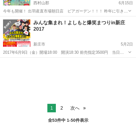
西村山郡
6月15日
今年も開催！ 出羽産直市場朝日店 ビアガーデン！！！ 昨年に引き続
き朝日町の非公式PRキャラクターである桃色ウサヒも参戦！！ 熱い戦
山形
西村山郡
地域/お祭り
産直
みんな集まれ！よしもと爆笑まつりin新庄
いが今ここに・・・ 当日は、手作りのオリジナルうちわを先着50名様
2017
にプレゼン...
新庄市
5月2日
2017年6月9日（金）開場18:00 開演18:30 前売指定3500円 当日
4000円 ※５歳以上有料、４歳以下膝上無料、お席が必要な場合有料。
山形
新庄市
地域/お祭り
文化会館
【出演】トータルテンボス、野性爆弾、和牛、ライス、フル...
1
2
次へ
全53件中 1-50件表示