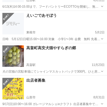
山形駅
6月11日
6/13(木)14:00-15:00まで、フードパントリーECOTTOを開催し、無料
で食料品のお渡しを致します。数に限りがありますので、なくなり次
山形
山形市
山形駅
地域/お祭り
パントリー
えいごであそぼう
第終了となります。 〈活動紹介〉 昨年9月より、各食品会社様、企業
様との提携...
東根市
5月2日
日時 5月12日日曜15:00〜16:00 対象 小学1〜3年 会費 無料 先着
順 残わずか 場所 まなびあテラス
山形
東根市
地域/お祭り
えいごであそぼ
高畠町高安犬猫やすらぎの郷
高畠駅
11月23日
犬の宮猫の宮駐車場にてシャインマスカットパックで300円。ひと房
500円にて販売。その他にも芋煮や珈琲も販売してます。
山形
東置賜郡
高畠駅
地域/お祭り
犬猫
出店者募集
山形市
8月31日
9/17(日)10:00〜16:00 ガレージマルシェinクラフト 出店者募集中で