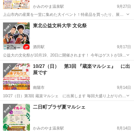
かみのやま温泉駅
9月27日
上山市内の産業を一堂に集めた大イベント！特産品を買ったり、展示
物を見たり、イベントに参加したり満喫してください！ 【日 時】令
山形
上山市
かみのやま温泉駅
地域/お祭り
東北公益文科大学 文化祭
和年10月26日（土）10:00-16:00、27日（日）09:30-15:00 【場...
酒田駅
9月17日
公益大の文化祭が10月19、20日に開催されます！ 今年はゲストが19日
に吉本芸能から品川庄司・ソラシド・スパイクの三組、20日にMC
山形
酒田市
酒田駅
地域/お祭り
10/27（日） 第3回 『蔵楽マルシェ』 に出
GATAが来てくれます！是非ご来場ください！ また、文化祭内では学
展です
生の出店や展示だけで...
南陽市
9月14日
10/27（日）第3回 蔵楽マルシェ に出展します 毎回大盛り上がりのイ
ベントが 今年も開催されます(^^)/ わたしは「ポッチマリー」で出展し
山形
南陽市
地域/お祭り
二日町プラザ夏マルシェ
てます 「数と手相とタロットと★ポッチマリー」 ...
かみのやま温泉駅
8月14日