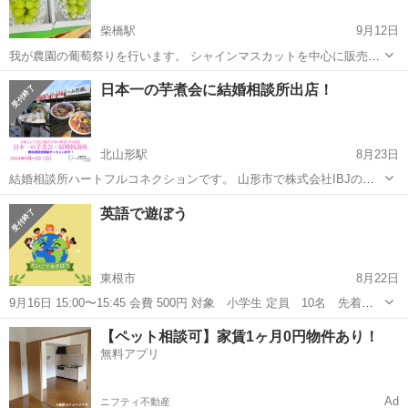
柴橋駅
9月12日
我が農園の葡萄祭りを行います。 シャインマスカットを中心に販売会
をします。 葡萄すくい等を準備してます。 園主一人で対応になりま
山形
寒河江市
柴橋駅
地域/お祭り
すくい
日本一の芋煮会に結婚相談所出店！
す。 小さい販売会です。 時間に余裕ある方はどうぞ！
北山形駅
8月23日
結婚相談所ハートフルコネクションです。 山形市で株式会社IBJの正
規加盟店として御縁繋ぎを行っております。 このたび、山形市秋の大
山形
山形市
北山形駅
地域/お祭り
芋煮会
英語で遊ぼう
型イベントである、日本一の芋煮会に出店します。結婚相談所のサー
ビスってどんなことしてくれる...
東根市
8月22日
9月16日 15:00〜15:45 会費 500円 対象 小学生 定員 10名 先着順
場所 東根温泉町 ご予約はこちらへお願いします。 簡単な英単語を使
山形
東根市
地域/お祭り
対象
【ペット相談可】家賃1ヶ月0円物件あり！
い みんなで楽しく遊びます...
無料アプリ
Ad
ニフティ不動産