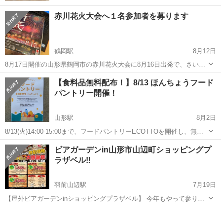
赤川花火大会へ１名参加者を募ります
鶴岡駅
8月12日
8月17日開催の山形県鶴岡市の赤川花火大会に8月16日出発で、さいた
ま市の大宮駅発の新幹線にて新潟経由、鶴岡駅で向かいホテル鶴岡イ
山形
鶴岡市
鶴岡駅
地域/お祭り
花火大会
【食料品無料配布！】8/13 ほんちょうフード
ンで一泊し、翌日17日の昼はフリーですが、加茂水族館に行く予定も
パントリー開催！
あります 夜は、日本一の赤川花...
山形駅
8月2日
8/13(火)14:00-15:00まで、フードパントリーECOTTOを開催し、無料
で食料品のお渡しを致します。数に限りがありますので、なくなり次
山形
山形市
山形駅
地域/お祭り
パントリー
ビアガーデンin山形市山辺町ショッピングプ
第終了となります。 〈活動紹介〉 昨年9月より、各食品会社様、企業
ラザベル‼️
様との提携...
羽前山辺駅
7月19日
【屋外ビアガーデンinショッピングプラザベル】 今年もやって参りま
した✨ お得なセットコースをはじめ種類豊富な単品メニューもござい
山形
東村山郡
羽前山辺駅
地域/お祭り
会場
ます！ なんと言ってもご飯と、カレーがおかわりし放題🍚🍛✨ 皆様の