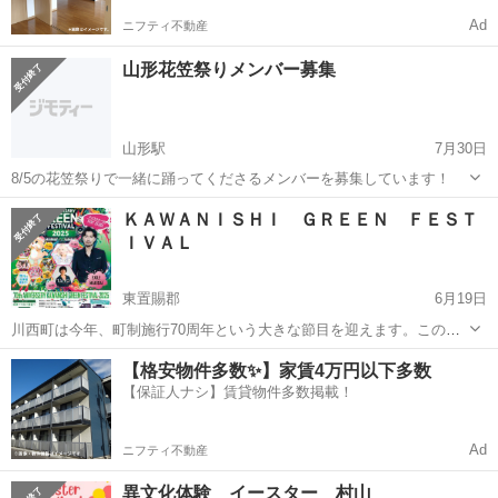
Ad
ニフティ不動産
山形花笠祭りメンバー募集
山形駅
7月30日
8/5の花笠祭りで一緒に踊ってくださるメンバーを募集しています！
山形
山形市
山形駅
地域/お祭り
ＫＡＷＡＮＩＳＨＩ ＧＲＥＥＮ ＦＥＳＴ
ＩＶＡＬ
東置賜郡
6月19日
川西町は今年、町制施行70周年という大きな節目を迎えます。この記
念すべき年に開催される「KAWANISHI GREEN FESTIVAL」は、音
山形
東置賜郡
地域/お祭り
FESTIVAL
【格安物件多数✨】家賃4万円以下多数
楽・食・ 花火を軸とした、町民・近隣住民・来訪者が一体となって楽
【保証人ナシ】賃貸物件多数掲載！
しめる体験型フ...
Ad
ニフティ不動産
異文化体験 イースター 村山