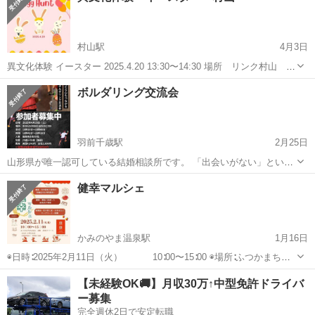
村山駅
4月3日
異文化体験 イースター 2025.4.20 13:30〜14:30 場所 リンク村山 キ
ッズラボ 会費 500円 定員 15名 ご予約はメールにてお願いしま
山形
村山市
村山駅
地域/お祭り
異文化
ボルダリング交流会
す。 先着順 企画 わ...
羽前千歳駅
2月25日
山形県が唯一認可している結婚相談所です。 「出会いがない」という
独身者対策として出会いの交流イベントを各地で開催中。 当相談所の
山形
山形市
羽前千歳駅
地域/お祭り
ボルダリング
健幸マルシェ
特徴は、参加年齢枠が広いことです。特に40代を過ぎると参加できる
イベントが減少します。しかし...
かみのやま温泉駅
1月16日
◉日時∶2025年2月11日（火） 10∶00〜15∶00 ◉場所∶ふつかまち
PLAZA2階 共用スペース 上山市二日町10-25 *入場無料 *立体駐
山形
上山市
かみのやま温泉駅
地域/お祭り
農園
【未経験OK🚚】月収30万↑中型免許ドライバ
車場有 3時間まで無料 ...
ー募集
完全週休2日で安定転職