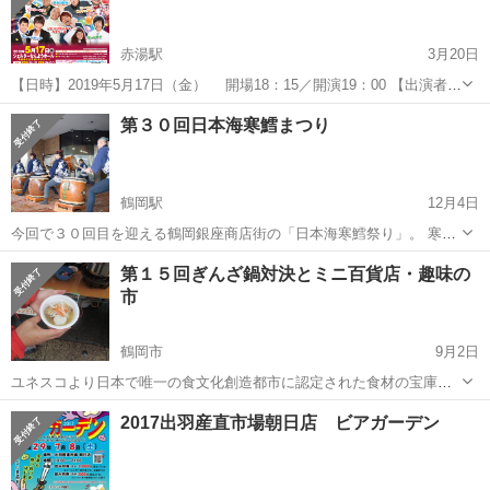
赤湯駅
3月20日
【日時】2019年5月17日（金） 開場18：15／開演19：00 【出演者】
※都合により出演者が変更になる場合もございます 中川家、トータル
山形
南陽市
赤湯駅
地域/お祭り
よしもと
第３０回日本海寒鱈まつり
テンボス、とろサーモン、ウーマンラッシュアワー、とにかく明る
い...
鶴岡駅
12月4日
今回で３０回目を迎える鶴岡銀座商店街の「日本海寒鱈祭り」。 寒の
厳しい冬の日本海で獲れた真鱈の内、特に寒の内に獲れるのを「寒
山形
鶴岡市
鶴岡駅
地域/お祭り
第１５回ぎんざ鍋対決とミニ百貨店・趣味の
鱈」と称し庄内の代表的な冬の味覚となっています。「たらふく食べ
市
る」の語源ともなっている大きな腹をし...
鶴岡市
9月2日
ユネスコより日本で唯一の食文化創造都市に認定された食材の宝庫で
ある鶴岡で、高校生や大学生、居酒屋やフランス料理店、焼き肉店、
山形
鶴岡市
地域/お祭り
古本市
2017出羽産直市場朝日店 ビアガーデン
主婦の皆様等約２０の多様な団体が出店して様々な汁物を競い合いま
す。１杯３００円で様々な味を楽しんでい...