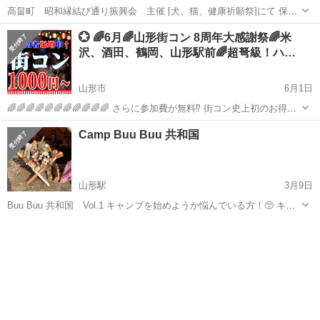
高畠町 昭和縁結び通り振興会 主催 [犬、猫、健康祈願祭]にて 保護
猫の譲渡会 開催 〜保護猫を家族に迎える選択してみませんか〜 子猫
山形
東置賜郡
高畠駅
地域/お祭り
💮 🌈6月🌈山形街コン 8周年大感謝祭🌈米
から、落ち着いた大人猫まで 注※当日は、猫を連れて帰ることはでき
沢、酒田、鶴岡、山形駅前🌈超弩級！ハ…
ません ◆アンケー...
山形市
6月1日
🌈🌈🌈🌈🌈🌈🌈🌈🌈🌈🌈 さらに参加費が無料⁉ 街コン史上初のお得な
キャンペーンはコチラ 【http://hapikoi.com/hapikoi-monday/】 🌈🌈🌈
山形
山形市
地域/お祭り
空き
Camp Buu Buu 共和国
🌈🌈🌈🌈🌈🌈🌈🌈 🌞🌞🌞🌞🌞🌞...
山形駅
3月9日
Buu Buu 共和国 Vol.1 キャンプを始めようか悩んでいる方！🥺 キャ
ンプってどんなやり方がある？🤯 YouTubeで色々キャンプ動画を見て
山形
山形市
山形駅
地域/お祭り
会場
いるけど実際どうなの？ 動画では伝わらない事、ネットでは伝わらな
い事、...