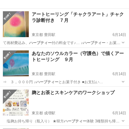
アートヒーリング「チャクラアート」チャク
ラ診断付き ７月
東京都 豊田駅
6月14日
て画材費込み、
ハーブティー
付の料金です♪… ♪
ハーブティー
・お菓子
付き …
東京
日野市
豊田駅
ワークショップ
あなたのソウルカラー（守護色）で描くアー
トヒーリング ９月
東京都 豊田駅
6月14日
⇒ ３，０００円 ♪
ハーブティー
とお菓子付き ■お支払い…
東京
日野市
豊田駅
ワークショップ
カラー
麹とお茶とスキンケアのワークショップ
東京都 成増駅
6月14日
塩麹お持ち帰り（瓶入り） ★韓方
ハーブティー
体験 3種類持ち帰り
★韓国スキン…
東京
板橋区
成増駅
ワークショップ
塩麹