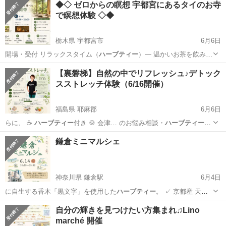
◆◇ ゼロからの瞑想 宇都宮にあるタイのお寺
で瞑想体験 ◇◆
栃木県 宇都宮市
6月6日
開場・受付 リラックスタイム（
ハーブティー
）— 温かいお茶を飲みな
がら、日常…
栃木
宇都宮市
ワークショップ
会場
【裏磐梯】自然の中でリフレッシュ♪デトック
スストレッチ体験（6/16開催）
福島県 耶麻郡
6月6日
らに、 ☕
ハーブティー
付き 🍪 会津… のお悩み相談・
ハーブティー
・
会津山塩菓子…
福島
耶麻郡
その他
デトックス
鎌倉ミニマルシェ
神奈川県 鎌倉駅
6月4日
に自生する香木「黒文字」を使用した
ハーブティー
。 ✓ 京都産 天然
クロモジ枝1…
神奈川
鎌倉市
鎌倉駅
その他
マルシェ
自分の輝きを見つけたい方集まれ♫Lino
marché 開催