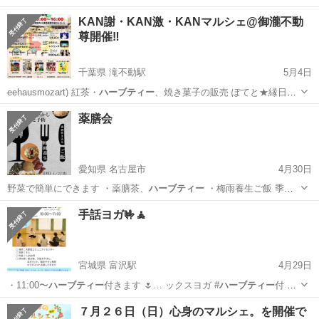
琲とス…
神奈川
川崎市
梶が谷駅
地域/お祭り
マルシェ
KAN謝・KAN激・KANマルシェ@御瀧不動
尊開催‼︎
千葉県 滝不動駅
5月4日
eehausmozart) 紅茶・
ハーブティー
、焼き菓子の販売 ぽてと★縁日屋
様…
千葉
船橋市
滝不動駅
地域/お祭り
マルシェ
薬膳会
愛知県 名古屋市
4月30日
野菜で簡単にできます ・薬膳茶、
ハーブティー
・梅雨養生ご飯 季節
には色と…
愛知
名古屋市
ワークショップ
ハーブティー
手話ヨガ🤟🧘
宮城県 富沢駅
4月29日
・11:00〜
ハーブティー
付きます 🌷… ックスヨガ #
ハーブティー
付 #
必要な方…
宮城
仙台市
富沢駅
スポーツ
ハーブティー
７月２６日（日）心身のマルシェ。を開催で