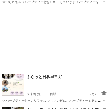
食べられちゃう
ハーブティー
付き‼️ 🔶… しています
ハーブティー
を飲
みながら …
大阪
富田林市
滝谷不動駅
ワークショップ
植物
ふらっと日暮里ヨガ
東京都 荒川二丁目駅
7月7日
🌿
ハーブティー
付き♪ リラッ… レッスン後は、
ハーブティー
を飲みな
がら、… 3,000円（
ハーブティー
付き） 👥対…
東京
荒川区
荒川二丁目駅
スポーツ
ハーブティー