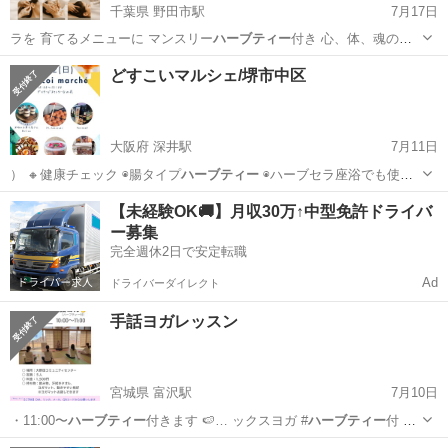
千葉県 野田市駅
7月17日
ラを 育てるメニューに マンスリー
ハーブティー
付き 心、体、魂のゆ
るまる タロ…
千葉
野田市
野田市駅
ワークショップ
焼き菓子
どすこいマルシェ/堺市中区
大阪府 深井駅
7月11日
） 🔸健康チェック ◉腸タイプ
ハーブティー
◉ハーブセラ座浴でも使用
している…
大阪
堺市
深井駅
ワークショップ
水素
【未経験OK🚚】月収30万↑中型免許ドライバ
ー募集
完全週休2日で安定転職
Ad
ドライバーダイレクト
手話ヨガレッスン
宮城県 富沢駅
7月10日
・11:00〜
ハーブティー
付きます 🍉… ックスヨガ #
ハーブティー
付 #
必要な方…
宮城
仙台市
富沢駅
スポーツ
ハーブティー