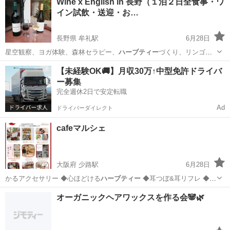
Wine x English in 長野（１泊２日全食事・ワ
イン試飲・送迎・お…
長野県 牟礼駅
6月28日
星空観察、ヨガ体験、森林セラピー、
ハーブティー
づくり、リンゴ収
穫、ワインラベルづ…
長野
上水内郡
牟礼駅
ワークショップ
English
【未経験OK🚚】月収30万↑中型免許ドライバ
ー募集
完全週休2日で安定転職
Ad
ドライバーダイレクト
cafeマルシェ
大阪府 少路駅
6月28日
かるアクセサリー ◆心ほどける
ハーブティー
◆耳つぼ&耳リフレ ◆
自…
大阪
豊中市
少路駅
その他
マルシェ
オーガニックヘアワックスを作る会🐼🌿