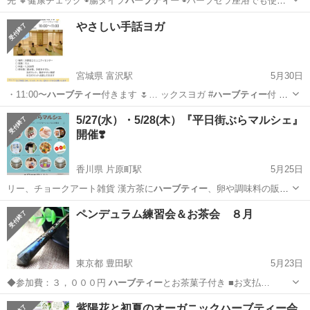
先 🔸健康チェック ◉腸タイプ
ハーブティー
◉ハーブセラ座浴でも使用
している…
大阪
堺市
深井駅
ワークショップ
水素
やさしい手話ヨガ
宮城県 富沢駅
5月30日
・11:00〜
ハーブティー
付きます 🌷… ックスヨガ #
ハーブティー
付 #
必要な方…
宮城
仙台市
富沢駅
スポーツ
ハーブティー
5/27(水）・5/28(木）『平日街ぶらマルシェ』
開催❣️
香川県 片原町駅
5月25日
リー、チョークアート雑貨 漢方茶に
ハーブティー
、卵や調味料の販売
もあり。 ハン…
香川
高松市
片原町駅
地域/お祭り
マルシェ
ペンデュラム練習会＆お茶会 ８月
東京都 豊田駅
5月23日
◆参加費：３，０００円
ハーブティー
とお茶菓子付き ■お支払…
東京
日野市
豊田駅
ワークショップ
紫陽花と初夏のオーガニックハーブティー会