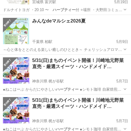
宮城県 富沢駅
5月19日
ドルナイトヨガ ・20:10 〜
ハーブティー
付 ⭐️場所 ・大野田コミュニ
テ…
宮城
仙台市
富沢駅
スポーツ
キャンドルナイト
みんなdeマルシェ2026夏
千葉県 柏駅
5月9日
～心と体をととのえる楽しい癒しのひととき～ チェリッシュアロマの
会はボランティアとコミュニティーの会です。 6月にコミュニティイ
千葉
柏市
柏駅
フリーマーケット
マルシェ
5/31(日)まちのイベント開催！川崎地元野菜
ベントのマルシェを開催します。 アロマハンドトリートメント（マッ
直売・厳選スイーツ・ハンドメイド…
サージ）、アロマ製品...
神奈川県 梶が谷駅
5月7日
●ねこはーぶ からだにやさしい
ハーブティー
●シモト珈琲 自家焙煎珈
琲とス…
神奈川
川崎市
梶が谷駅
地域/お祭り
マルシェ
5/31(日)まちのイベント開催！川崎地元野菜
直売・厳選スイーツ・ハンドメイド…
神奈川県 梶が谷駅
5月7日
●ねこはーぶ からだにやさしい
ハーブティー
●シモト珈琲 自家焙煎珈