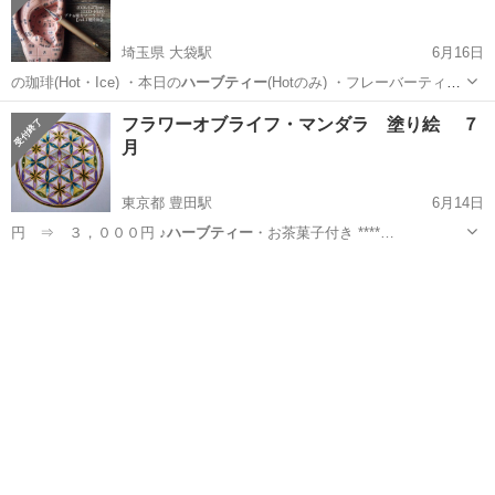
埼玉県 大袋駅
6月16日
の珈琲(Hot・Ice) ・本日の
ハーブティー
(Hotのみ) ・フレーバーティ
ー…
埼玉
越谷市
大袋駅
ワークショップ
珈琲
フラワーオブライフ・マンダラ 塗り絵 ７
月
東京都 豊田駅
6月14日
円 ⇒ ３，０００円 ♪
ハーブティー
・お茶菓子付き ****…
東京
日野市
豊田駅
ワークショップ
活性