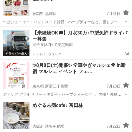
福岡県 黒崎駅
7月31日
つぼジュエリー・ハンドメイド雑貨・
ハーブティー
など、癒しブース
がたくさん♪ ぜ…
福岡
北九州市
黒崎駅
ワークショップ
ビューティー
【未経験OK🚚】月収30万↑中型免許ドライバ
ー募集
完全週休2日で安定転職
Ad
ドライバーダイレクト
✨8月8日(土)開催✨ 🌹華やぎマルシェ🌹 in新
宿 マルシェ イベント フェ…
東京都 新宿三丁目駅
7月28日
ディケア アクセサリー・洋菓子・
ハーブティー
など… ⁡ 内側と外側、
どちら…
東京
新宿区
新宿三丁目駅
その他
マルシェ
めぐる未病cafe♪ 富田林
大阪府 滝谷不動駅
7月22日