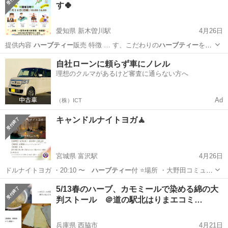
す🍀
愛知県 新木曽川駅
4月26日
提供内容
ハーブティー
販売 特徴 … す、こだわりの
ハーブティー
を揃
えています… をケア。最後に
ハーブティー
を買って帰るリ…
愛知
一宮市
新木曽川駅
地域/お祭り
マルシェ
自社ローンに頼らず車にノレル
理想のクルマがあるけど審査に通らない方へ
Ad
（株）ICT
キャンドルナイトヨガ🧘
宮城県 富沢駅
4月26日
ドルナイトヨガ ・20:10 〜
ハーブティー
付 ⭐️場所 ・大野田コミュニ
テ…
宮城
仙台市
富沢駅
スポーツ
キャンドルナイト
5/13春のハーブ、カモミールで染める綿の大
判ストール ＠道の駅北はりまエコミ…
兵庫県 西脇市
4月21日