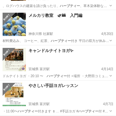
、ログハウスの建築を請け負ったり、
ハーブティー
、草木染体験など
をされています。 …
兵庫
西脇市
ワークショップ
ハーブティー
メルカリ教室 🌿🦝 入門編
神奈川県 社家駅
4月20日
材料費込み、 コーヒー、紅茶、
ハーブティー
付き 平日の双方が休みの
日 予約…
神奈川
厚木市
社家駅
セミナー
ハーブティー
キャンドルナイトヨガ✨
宮城県 富沢駅
4月14日
ドルナイトヨガ ・20:10 〜
ハーブティー
付 ⭐️場所 ・大野田コミュニ
テ…
宮城
仙台市
富沢駅
スポーツ
キャンドルナイト
やさしい手話ヨガレッスン
宮城県 富沢駅
4月7日
・11:00〜
ハーブティー
付きます 🌷… #手話ヨガ #
ハーブティー
付 #対