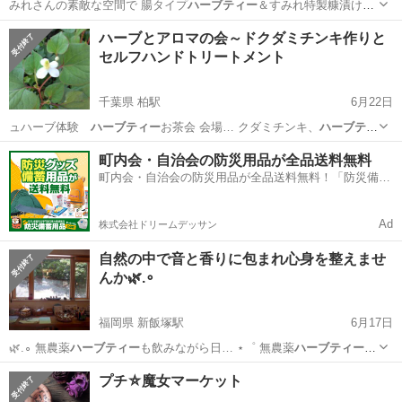
みれさんの素敵な空間で 腸タイプ
ハーブティー
＆すみれ特製糠漬けを
味わいながら …
大阪
藤井寺市
道明寺駅
セミナー
食堂
ハーブとアロマの会～ドクダミチンキ作りと
セルフハンドトリートメント
千葉県 柏駅
6月22日
ュハーブ体験
ハーブティー
お茶会 会場… クダミチンキ、
ハーブティ
ー
の材料費込） …
千葉
柏市
柏駅
ワークショップ
チンキ
町内会・自治会の防災用品が全品送料無料
町内会・自治会の防災用品が全品送料無料！「防災備蓄
用品ドットコム」
Ad
株式会社ドリームデッサン
自然の中で音と香りに包まれ心身を整えませ
んか🌿.∘
福岡県 新飯塚駅
6月17日
🌿.∘ 無農薬
ハーブティー
も飲みながら日… ⋆゜ 無農薬
ハーブティー
、
場所代、消費…
福岡
飯塚市
新飯塚駅
ワークショップ
無農薬
プチ⛦魔女マーケット