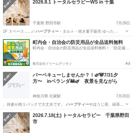
2026.8.1 トータルセラピーWS in 千葉
千葉県 野田市駅
7月29日
1F スペース𓂃𓈒 𓂂𓏸
ハーブティー
・タルト・焼き菓子販売 ゆった…
千葉
野田市
野田市駅
ワークショップ
焼き菓子
町内会・自治会の防災用品が全品送料無料
町内会・自治会の防災用品が全品送料無料！「防災備蓄
用品ドットコム」
Ad
株式会社ドリームデッサン
バーベキューしませんか？！🌿🐼7/31夕
方〜 inベランダ🦝🌿 夜景を見ながら
神奈川県 社家駅
7月20日
、持参が肉１パックで大丈夫です。
ハーブティー
やほうじ茶、緑茶は
冷蔵庫に入る分お…
神奈川
厚木市
社家駅
パーティー
バーベキュー
2026.7.18(土) トータルセラピー 千葉県野田
市