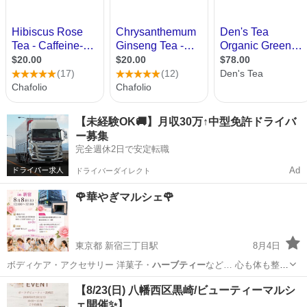
【未経験OK🚚】月収30万↑中型免許ドライバ
ー募集
完全週休2日で安定転職
Ad
ドライバーダイレクト
🌹華やぎマルシェ🌹
東京都 新宿三丁目駅
8月4日
ボディケア・アクセサリー 洋菓子・
ハーブティー
など… 心も体も整え
て美しくなれる…
東京
新宿区
新宿三丁目駅
その他
会場
【8/23(日) 八幡西区黒崎/ビューティーマルシ
ェ開催✨】