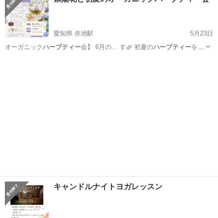
愛知県 赤池駅
5月23日
オーガニック
ハーブティー
会】 6月の… す🌿 初夏の
ハーブティー
を囲
みながら、…
愛知
日進市
赤池駅
地域/お祭り
ハーブティー
キャンドルナイトヨガレッスン