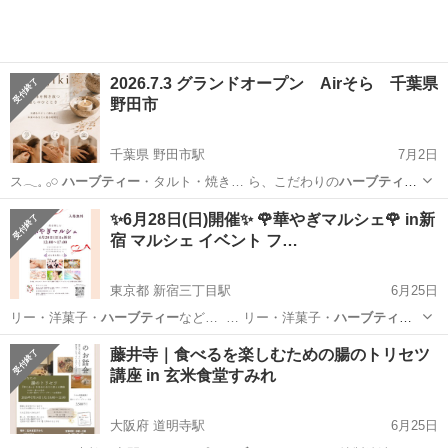
2026.7.3 グランドオープン Airそら 千葉県
野田市
千葉県 野田市駅
7月2日
ス𓂃𓈒 𓂂𓏸
ハーブティー
・タルト・焼き… ら、こだわりの
ハーブティー
と手作りスイー… イスパ 今月の
ハーブティー
1drink付…
千葉
野田市
野田市駅
ワークショップ
ハーブティー
✨6月28日(日)開催✨ 🌹華やぎマルシェ🌹 in新
宿 マルシェ イベント フ…
東京都 新宿三丁目駅
6月25日
リー・洋菓子・
ハーブティー
など… ⁡ … リー・洋菓子・
ハーブティー
など… ⁡ …
東京
新宿区
新宿三丁目駅
その他
マルシェ
藤井寺｜食べるを楽しむための腸のトリセツ
講座 in 玄米食堂すみれ
大阪府 道明寺駅
6月25日