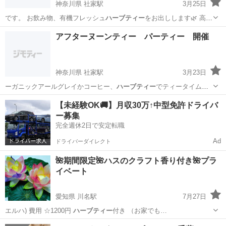
神奈川県 社家駅
3月25日
です。 お飲み物、有機フレッシュ
ハーブティー
をお出しします🌿 高血
圧の薬を飲…
神奈川
厚木市
社家駅
ワークショップ
駐車場
アフターヌーンティー パーティー 開催
神奈川県 社家駅
3月23日
ーガニックアールグレイかコーヒー、
ハーブティー
でティータイムは
いかがでしょうか？…
神奈川
厚木市
社家駅
パーティー
ミント
【未経験OK🚚】月収30万↑中型免許ドライバ
ー募集
完全週休2日で安定転職
Ad
ドライバーダイレクト
🌺期間限定🌺ハスのクラフト香り付き🌺プラ
イベート
愛知県 川名駅
7月27日
エルハ) 費用 ☆1200円
ハーブティー
付き （お家でも…
愛知
名古屋市
川名駅
ワークショップ
クラフト