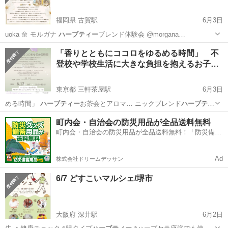
福岡県 古賀駅
6月3日
uoka 🌼 モルガナ
ハーブティー
ブレンド体験会 @morgana…
福岡
古賀市
古賀駅
その他
ヒーリング
「香りとともにココロをゆるめる時間」 不
登校や学校生活に大きな負担を抱えるお子…
東京都 三軒茶屋駅
6月3日
める時間」
ハーブティー
お茶会とアロマ… ニックブレンド
ハーブティ
ー
を囲みながら安… 2,500円（
ハーブティー
・アロマスプレ…
東京
世田谷区
三軒茶屋駅
ワークショップ
不登校
町内会・自治会の防災用品が全品送料無料
町内会・自治会の防災用品が全品送料無料！「防災備蓄
用品ドットコム」
Ad
株式会社ドリームデッサン
6/7 どすこいマルシェ/堺市
大阪府 深井駅
6月2日