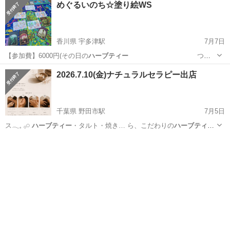
めぐるいのち☆塗り絵WS
香川県 宇多津駅
7月7日
【参加費】6000円(その日の
ハーブティー
つ
き） 【…
香川
綾歌郡
宇多津駅
ワークショップ
塗り絵
2026.7.10(金)ナチュラルセラピー出店
千葉県 野田市駅
7月5日
ス𓂃𓈒 𓂂𓏸
ハーブティー
・タルト・焼き… ら、こだわりの
ハーブティー
と手作りスイー…
千葉
野田市
野田市駅
ワークショップ
ドライヘッドスパ