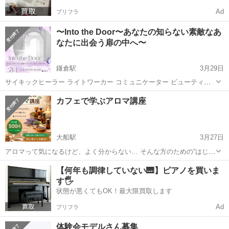
Ad
プリフラ
〜Into the Door〜あなたの知らない素敵なあ
なたに出会う扉の中へ〜
鎌倉駅
3月29日
サイキックヒーラー ライトワーカー コミュニケーター ビューティカ
ウンセラー 文香です。 待ちまった☘️春☘️ 🌸桜も満開ですね🌸 ヒーリ
神奈川
鎌倉市
鎌倉駅
ワークショップ
チャネリング
カフェで学ぶアロマ講座
ング＆占いイベントのお知らせです🌟 日時🌹5/1(...
大船駅
3月27日
アロマって気になるけど、よく分からない… そんな方のための“はじめ
てのアロマ体験会”を開催します。 ・ストレスをやわらげたい ・ぐっ
神奈川
鎌倉市
大船駅
ワークショップ
使い方
【何年も調律していない🎹】ピアノを買いま
すり眠りたい ・自然な香りでリラックスしたい そんな日常の悩みに、
す🖐️
アロマは気軽に取り入...
状態が悪くてもOK！最大限買取します
Ad
プリフラ
体験会モデルさん募集