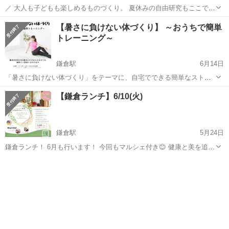
／ 大人も子どもも楽しめるものづくり。 夏休みの自由研究もここでで
きるよ。 ＼ 「長い夏休み、何しよう」「自由研究、今年はどうす
神奈川
鎌倉市
大船駅
ワークショップ
自由研究
【暑さに負けない体づくり】 ～おうちで簡単
る？」という、よく聞く夏ならではのお悩み。 このイベントで、親子
トレーニング～
一緒に参加した...
鎌倉駅
6月14日
「暑さに負けない体づくり」をテーマに、自宅でできる簡単なストレ
ッチやトレーニングをお伝えします。 鎌倉市在住の60歳以上の方なら
神奈川
鎌倉市
鎌倉駅
ワークショップ
やすらぎ
【鎌倉ランチ】6/10(火)
どなたでも、無料でご参加いただけます。 お申込みは、7月1日より、
名越やすらぎセンター（04...
鎌倉駅
5月24日
鎌倉ランチ！ 6月も行います！ 今回もマルシェ付き😊 健康と美を追求
する『美魔女 さらさ先生』のお話はいつも目から鱗です。 今回もご興
神奈川
鎌倉市
鎌倉駅
ワークショップ
ランチ
味のある方のご参加をお待ちいたしております❣️