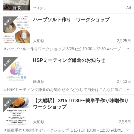
Ad
プリフラ
ハーブソルト作り ワークショップ
大船駅
2月25日
📌ハーブソルト作りワークショップ 3/28 (土) 10:30～12:30 ●ハーブソ
ルト 2種、または3種お持ち帰り 参加費：当日現金払い 2種作り
神奈川
鎌倉市
大船駅
ワークショップ
フォーム
HSPミーティング鎌倉のお知らせ
2,200円、3種作り 3,000円 １ドリンクオーダー制（カフェ開...
鎌倉駅
2月13日
☆HSPミーティング鎌倉のお知らせ☆ “どうして自分はこんなに気にし
てしまうんだろう？” “なぜこんな小さなことでショックを受けて、涙
神奈川
鎌倉市
鎌倉駅
ワークショップ
HSP
【大船駅】 3/15 10:30〜簡単手作り味噌作り
が出てくるんだろう” “どうしていつまでも同じことを考え続けてしま
ワークショップ
うんだ...
大船駅
2月9日
📌簡単手作り味噌作りワークショップ 3/15 (日) 10:30～12:30 ●味噌１