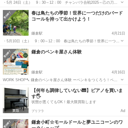
・5月 24日（土） 9：30～12：00 チャンバラ合戦2025～己の刀
で、挑め！！！～ 2023年にもチャンバラ合戦が開催されました。 ワ
神奈川
鎌倉市
鎌倉駅
ワークショップ
チャンバラ
春は鳥たちの季節！世界に一つだけのバード
クワク感たっぷりのワークショップでした。 そして、月日は流れ2年
コールを持って出かけよう！
越し...
鎌倉駅
4月21日
・5月10日（土） 9：00～12：00 春は鳥たちの季節！世界に一つだ
けのバードコールを持って出かけよう！ 緑が芽吹き、あちこちで鳥た
神奈川
鎌倉市
鎌倉駅
ワークショップ
歌声
鎌倉のペンキ屋さん体験
ちの歌声が聞こえ始める春。 そんな季節にぴったりのアイテムが「バ
ードコール」です...
鎌倉駅
4月16日
WORK SHOP🔨 鎌倉のペンキ屋さん体験 ーペンキをつくろう！ペイ
ントしよう！ー 学校帰りに貴重な体験をしてみませんか？ ペンキ屋さ
神奈川
鎌倉市
鎌倉駅
ワークショップ
ボード
【何年も調律していない🎹】ピアノを買いま
んの調色作業が体験できるワークショップです🧑‍🎨🎨 作ったチョーク
す🖐️
ボードペ...
状態が悪くてもOK！最大限買取します
Ad
プリフラ
鎌倉小町☆モールドールと夢ユニコーンのワ