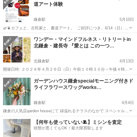
道アート体験
鎌倉駅
5月10日
🌿🍵カフェと、古民家と、書道アート。 ⁡ ご好評につき、6/14（日）に
も 書道アート体験の開催が決定いたしました✨ ⁡ 鎌倉の古民家をリノ
神奈川
鎌倉市
鎌倉駅
ワークショップ
古民家
ワンデー・マインドフルネス・リトリートin
ベーションした素敵なカフェで、 ドリンクを片手にゆっくり筆を動か
北鎌倉・建長寺 『愛とは この一つ…
す時...
北鎌倉駅
4月13日
開催日時: ２０２６年４月２６日（日）午前１０時３０分～午後４時１
５分 会場：巨福山・建長寺 応眞閣
神奈川
鎌倉市
北鎌倉駅
ワークショップ
ガーデンハウス鎌倉specialモーニング付きド
******************************************************* 愛す...
ライフラワースワッグworks…
マインドフルネス
鎌倉駅
4月4日
鎌倉の人気店garden houseにて 緑溢れるテラスのなかで スペシャルモ
ーニングメニューを頂く flower workshopを開催します♪ 🌿ドライフラ
神奈川
鎌倉市
鎌倉駅
ワークショップ
ドライフラワー
【何年も使っていない🧵】ミシンを査定
ワーとプリザーブドリーフで作る 黄色の壁掛けバスケットアレンジ...
状態が悪くてもOK！最大限買取します