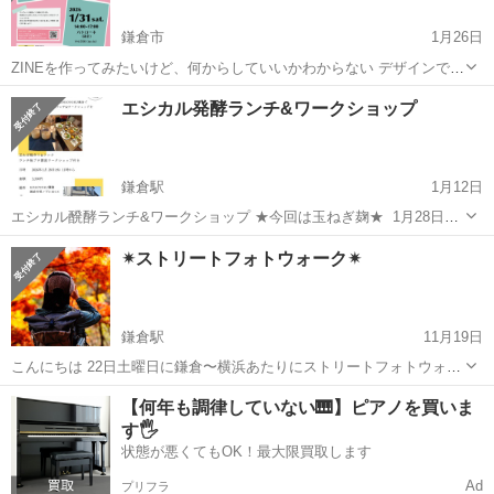
鎌倉市
1月26日
ZINEを作ってみたいけど、何からしていいかわからない デザインでき
ないから不安 イラストを書けないけど大丈夫？ 自由な表現が魅力の
神奈川
鎌倉市
ワークショップ
会場
エシカル発酵ランチ&ワークショップ
ZINEですが、いざ自分で作ろうとしてもどうやって作ったらいいかわ
からない、そうい...
鎌倉駅
1月12日
エシカル醗酵ランチ&ワークショップ ★今回は玉ねぎ麹★ ⁡ 1月28日
(木)11時から kokoyoku鎌倉にて開催します。 ⁡ 世界に誇る発酵調味料
神奈川
鎌倉市
鎌倉駅
ワークショップ
ランチ
✴︎ストリートフォトウォーク✴︎
今回は玉ねぎ麹を作ります この調味料はすごい便利✨🎵 発酵ランチ付
き❣️...
鎌倉駅
11月19日
こんにちは 22日土曜日に鎌倉〜横浜あたりにストリートフォトウォー
ク 撮影しに行きませんか❓ 年齢は問いません 素敵な構図を見つけに行
神奈川
鎌倉市
鎌倉駅
ワークショップ
【何年も調律していない🎹】ピアノを買いま
きましょう！
す🖐️
状態が悪くてもOK！最大限買取します
Ad
プリフラ