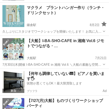
マクラメ プラントハンガー作り（ランチ・
ドリンクセット）
鎌倉駅
8月2日
久しぶりにスタジオでワークショップを開催いたします！ お気に入り
の鉢や花器を飾れる手編みのプラントハンガー作りを一緒にしません
神奈川
鎌倉市
鎌倉駅
ワークショップ
プラント
【大船】I-BA-SHO-CAFE in 湘南 Vol.6 ジモ
か？基本の編み方をしっかり学んだあとに、お好みの大きさ等にあわ
トでつながる・…
せて編みます。初めての方も安心してご...
大船駅
7月21日
7月30日(木)開催 I-BA-SHO-CAFE in 湘南 Vol.6 ＼大船の素敵な空間で
開催します✨／ 「癒しと美のマルシェ」 今回の会場は、大船にある
神奈川
鎌倉市
大船駅
ワークショップ
ミネラル
【何年も調律していない🎹】ピアノを買いま
塩ムスビ（EN-MUSUBI）カフェさん✨...
す🖐️
状態が悪くてもOK！最大限買取します
Ad
プリフラ
【7/27(月)大船】ものづくりワークショップ
パーティ