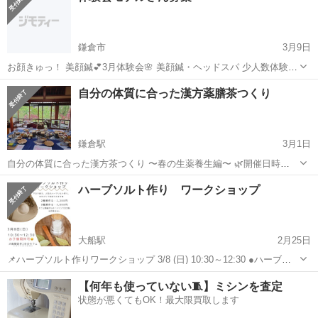
鎌倉市
3月9日
お顔きゅっ！ 美顔鍼💕3月体験会🌸 美顔鍼・ヘッドスパ 少人数体験会
を開催します♪ ✔ 顔のむくみ ✔ 睡眠の質 ✔ 自律神経の乱れ…など 施
神奈川
鎌倉市
ワークショップ
体験会
自分の体質に合った漢方薬膳茶つくり
術後には 最先端❣️ フェムケアの泡🫧と香りで 更に美人力up✨ 期間限...
鎌倉駅
3月1日
自分の体質に合った漢方茶つくり 〜春の生薬養生編〜 🌿開催日時
2026年4月5日（日）13:30〜15:30頃 🌿場所 鎌倉の素敵な古民家にて
神奈川
鎌倉市
鎌倉駅
ワークショップ
スイーツ
ハーブソルト作り ワークショップ
🚃江ノ電和田塚駅 徒歩4分 🚃鎌倉駅 徒歩12分 詳細はお申込み後にお
伝え...
大船駅
2月25日
📌ハーブソルト作りワークショップ 3/8 (日) 10:30～12:30 ●ハーブソ
ルト 2種、または3種お持ち帰り 参加費：当日現金払い 2種作り
神奈川
鎌倉市
大船駅
ワークショップ
【何年も使っていない🧵】ミシンを査定
2,200円、3種作り 3,000円 １ドリンクオーダー制（カフェ開催...
状態が悪くてもOK！最大限買取します