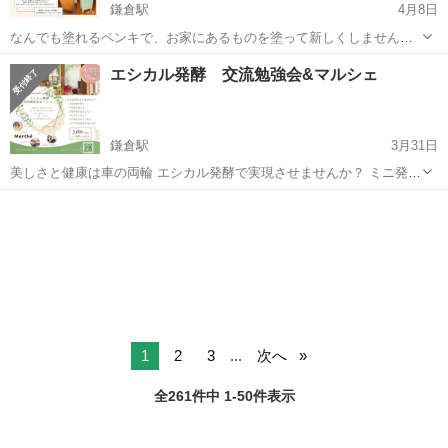
鎌倉駅
4月8日
なんでも塗れるペンキで、お家にあるものを塗って新しくしません
か？ ご⾃⾝で持ち運べるサイズのものだけを当店にお持ち込みいただ
神奈川
鎌倉市
鎌倉駅
ワークショップ
イス
エシカル発酵 交流勉強会&マルシェ
き、ペンキで塗り替えるワークショップ。 イス・カラーボックス・電
⼦レンジ・⾃転⾞・プラスチッ...
鎌倉駅
3月31日
美しさと健康は車の両輪 エシカル発酵で実現させませんか？ ミニ発酵
ランチと沢山のヒントが詰まった勉強会です。 マルシェでは自然派の
神奈川
鎌倉市
鎌倉駅
ワークショップ
勉強会
あなたをサポートできる メニューを用意してます。 申し込みはQRコ
ードから
1
2
3
...
次へ
全261件中 1-50件表示