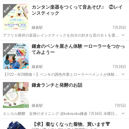
リズム、ダンス、音楽を満喫する音楽ワークショップ 身体中で音を感
神奈川
鎌倉市
大船駅
ワークショップ
対象
カンタン楽器をつくって音あそび♫ ②レイ
じ、表現する体験！ 色々な楽器に触れ手話ソングにも挑戦してみよ
ンスティック
う！ 対象：4歳～低学年＋保...
鎌倉駅
7月25日
アフリカ発祥の楽器レインスティックを自分の好きな音のモトを選ん
で調整、デコってオリジナル楽器を作ろう！ それで色々な自然の音を
神奈川
鎌倉市
鎌倉駅
ワークショップ
民族楽器
鎌倉のペンキ屋さん体験 ーローラーをつかっ
奏でてみよう！ 音を身体中で感じ表現したり、珍しい民族楽器、手話
てみようー
ソングにも挑戦する音楽を満喫す...
鎌倉駅
7月24日
【7/22～8/29開催！】ペンキの調色作業とローラーペイントが体験で
きます♪ 鎌倉のペンキ屋さん体験 ーローラーをつかってみよう！ー
神奈川
鎌倉市
鎌倉駅
ワークショップ
アート
鎌倉ランチと発酵のお話
ペンキの色選び〜作る作業〜ペイント作業までを 楽しんでいただける
ワークショップ...
鎌倉駅
7月5日
エシカル醗酵 女神のダイニング @kokoyoku鎌倉 7月16日 水曜日
11時〜 またまた開催します。 今回もマルシェ付き😊 美と健康を追求
神奈川
鎌倉市
鎌倉駅
ワークショップ
ランチ
【求】着なくなった着物、買います👘
する エシカル醗酵の鎌倉ランチ 腸活ランチと目からウロコの話。 さ