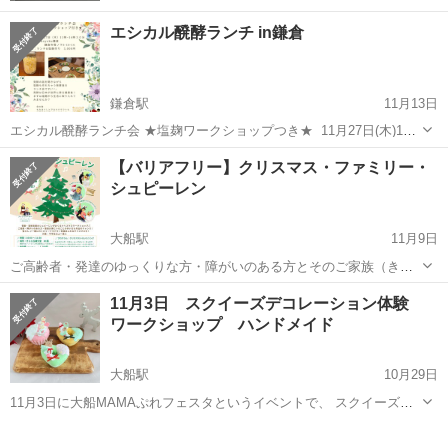
エシカル醗酵ランチ in鎌倉
鎌倉駅
11月13日
エシカル醗酵ランチ会 ★塩麹ワークショップつき★ ⁡ 11月27日(木)11
時から kokoyoku鎌倉にて開催します。 ⁡ 世界に誇る発酵調味料 まずは
神奈川
鎌倉市
鎌倉駅
ワークショップ
ランチ
【バリアフリー】クリスマス・ファミリー・
塩麹を作ってみませんか 発酵ランチ付き❣️ ⁡ 食後、ご希望の方には ...
シュピーレン
大船駅
11月9日
ご高齢者・発達のゆっくりな方・障がいのある方とそのご家族（きょ
うだい）・お友達・支援者（ガイドヘルパーなど）おうちにいること
神奈川
鎌倉市
大船駅
ワークショップ
パラ
11月3日 スクイーズデコレーション体験
の多い方のお出掛けチャンスとしてご一緒に楽しむ音楽ワークショッ
ワークショップ ハンドメイド
プ♫ 皆さんが良くご存じのクリス...
大船駅
10月29日
11月3日に大船MAMAぷれフェスタというイベントで、 スクイーズデ
コレーションのワークショップを開催します✨ ⁡ ふわふわスクイーズ
神奈川
鎌倉市
大船駅
ワークショップ
スクイーズ
に、お好きなデコパーツやチョコソース、ホイップクリームをデコレ