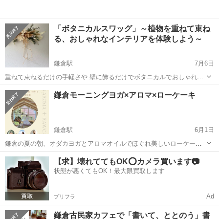
「ボタニカルスワッグ」～植物を重ねて束ね
る、おしゃれなインテリアを体験しよう～
鎌倉駅
7月6日
重ねて束ねるだけの手軽さや 壁に飾るだけでボタニカルでおしゃれな
雰囲気 香りのよいユーカリなどのハーブで作れば 自然のアロマも楽し
神奈川
鎌倉市
鎌倉駅
ワークショップ
スワッグ
鎌倉モーニングヨガ×アロマ×ローケーキ
める 近年人気のインテリアフラワー「スワッグ」 本ワークショップで
は上質な プリザ...
鎌倉駅
6月1日
鎌倉の夏の朝、オダカヨガとアロマオイルでほぐれ美しいローケーキ
で満たされ自分自身を大切にして還る時間を過ごしませんか？ お申し
神奈川
鎌倉市
鎌倉駅
ワークショップ
【求】壊れててもOK⭕️カメラ買います📷
込みは以下へ↓ https://forms.gle/SD53QsvQooxT3wFi9
状態が悪くてもOK！最大限買取します
Ad
プリフラ
鎌倉古民家カフェで「書いて、ととのう」書