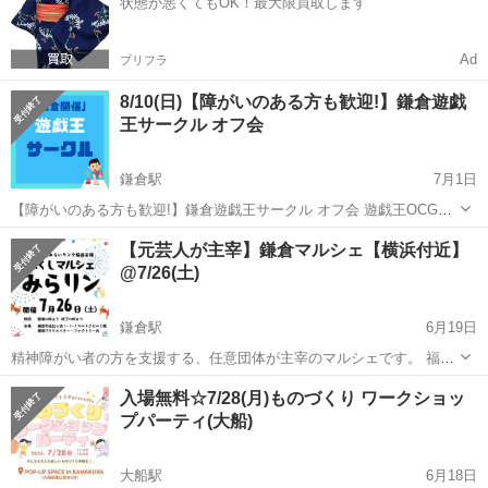
状態が悪くてもOK！最大限買取します
らさ先...
Ad
プリフラ
8/10(日)【障がいのある方も歓迎!】鎌倉遊戯
王サークル オフ会
鎌倉駅
7月1日
【障がいのある方も歓迎!】鎌倉遊戯王サークル オフ会 遊戯王OCG、
マスターデュエルの楽しむ会です。障がいをお持ちの方でも気軽に参
神奈川
鎌倉市
鎌倉駅
ワークショップ
遊戯王
【元芸人が主宰】鎌倉マルシェ【横浜付近】
加可能です！ ◆日時 8/10(日)14時～ ◆スケジュール案 ...
@7/26(土)
鎌倉駅
6月19日
精神障がい者の方を支援する、任意団体が主宰のマルシェです。 福祉
業界、IT業界はもちろん、それ以外の業界・業種の方も参加されま
神奈川
鎌倉市
鎌倉駅
ワークショップ
お笑い芸人
入場無料☆7/28(月)ものづくり ワークショッ
す。 鎌倉の事業所にて複数ブースを使い、様々な体験会などを行いま
プパーティ(大船)
す。 例：簡単な絵本作成...
大船駅
6月18日