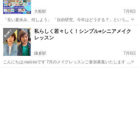
大船駅
7月8日
「長い夏休み、何しよう」 「自由研究、今年はどうする？」という、
よく聞く夏ならではの悩み。 このイベントで、親子一緒に参加した
神奈川
鎌倉市
大船駅
ワークショップ
私らしく若々しく！シンプル⭐︎シニアメイク
り、小学生の自由研究が終わっちゃうような「ものづくり」「ワーク
レッスン
ショップ」「体験」を。 ...
鎌倉駅
7月6日
こんにちは♪epicesです 7月のメイクレッスンご参加募集いたします 場
所…きらら鎌倉(鎌倉駅前) ⚫︎普段お使いのメイク用品をご持参頂き 効
神奈川
鎌倉市
鎌倉駅
ワークショップ
70代
果的な使い方から 若々しく見せるコツをレクチャー♪ 🙋化粧品の販売
は行い...