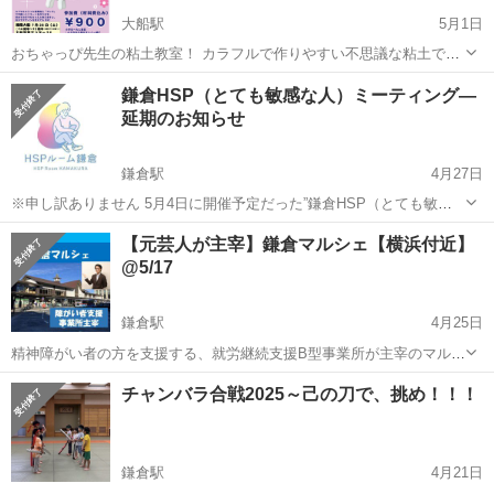
大船駅
5月1日
おちゃっぴ先生の粘土教室！ カラフルで作りやすい不思議な粘土で作
ります。初めての方でも大丈夫です。 午後2時00分〜午後3時30分ま
神奈川
鎌倉市
大船駅
ワークショップ
粘土
鎌倉HSP（とても敏感な人）ミーティング―
で （入室は午後１時４５分より） （遅刻した場合参加できないこと
延期のお知らせ
もありますご注...
鎌倉駅
4月27日
※申し訳ありません 5月4日に開催予定だった”鎌倉HSP（とても敏感
な人）ミーティング”は 主催者の家族急病のため延期いたします。 楽
神奈川
鎌倉市
鎌倉駅
ワークショップ
HSP
【元芸人が主宰】鎌倉マルシェ【横浜付近】
しみにしていた方、足を運んでくださった方へ 心よりお詫び申し上げ
@5/17
ます。 次回...
鎌倉駅
4月25日
精神障がい者の方を支援する、就労継続支援B型事業所が主宰のマルシ
ェです。 福祉業界、IT業界はもちろん、それ以外の業界・業種の方も
神奈川
鎌倉市
鎌倉駅
ワークショップ
お笑い芸人
チャンバラ合戦2025～己の刀で、挑め！！！
参加されます。 鎌倉の事業所にて複数ブースを使い、様々な体験会な
どを行います。 例：...
鎌倉駅
4月21日