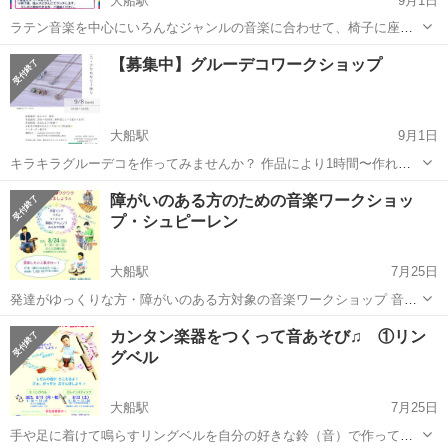
大船駅
9月1日
ラテン音楽を中心にいろんなジャンルの音楽に合わせて、椅子に座っ
たままで手足を中心に動かすプログラムです。 久しぶりに運動する方
神奈川
鎌倉市
大船駅
ワークショップ
ラテン音楽
【募集中】グルーデコワークショップ
や、部分的に体を動かすことがしたい方におすすめです。 参加費500
円 終わったら、塩ムスビにてラン...
大船駅
9月1日
キラキラグルーデコを作ってみませんか？ 作品により1時間〜作れま
す お好きな時間にご予約してお入りください✨️ ワンオーダー制になり
神奈川
鎌倉市
大船駅
ワークショップ
Instagram
障がいのある方のための音楽ワークショッ
ます https://lin.ee/ATd8ifv4 公式LINEかInstagram...
プ・シュピーレン
大船駅
7月25日
発達がゆっくりな方・障がいのある方対象の音楽ワークショップ 音楽
はその楽しさ喜びを分かち合えるみんなのコミュニケーションツー
神奈川
鎌倉市
大船駅
ワークショップ
対象
カンタン楽器をつくって音あそび♫ ①リン
ル！ あなたの気持ちを音にのせて一緒におしゃべりしてみませんか？
グベル
この夏、一緒に音楽ではじ...
大船駅
7月25日
手や足に着けて鳴らすリングベルを自分の好きな鈴（音）で作って、