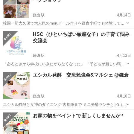
ークショップ
鎌倉駅
4月14日
韓国・新大久保で大人気のmoruドール作りを鎌倉小町でも体験してみ
ませんか? 針も糸も使わず指で作る、 ふあふあ動物さんぬいぐるみの
神奈川
鎌倉市
鎌倉駅
ワークショップ
ドール
HSC（ひといちばい敏感な子）の子育て悩み
キーホルダーか、 みんなの夢ユニコーンチャームが作れます。 作りた
交流会
いタイプや、パーツを...
鎌倉駅
4月13日
「あるときから学校にいきたがらなくなった」 「子どもが新しい環境
になかなか入っていけない」 「とても傷つきやすく、引っ込み思案」
神奈川
鎌倉市
鎌倉駅
ワークショップ
HSC
エシカル発酵 交流勉強会&マルシェ @鎌倉
「どこまで後押ししてどこまで守ってあげたらいいのかわからない」
”もし...
鎌倉駅
4月10日
エシカル醗酵と女神のダイニング 古都鎌倉で ミニ発酵ランチと沢山の
ヒントが詰まった勉強会です。 今回、ミニマルシェとして ・クレーク
神奈川
鎌倉市
鎌倉駅
ワークショップ
勉強会
お家の物をペイントで 新しくしませんか?
レンジング作り 天然の素材で作る化粧落とし 自然派
の方に是非試してもら...