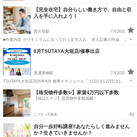
【完全在宅】自分らしい働き方で、自由と収
入を手に入れよう！
西大垣駅
7月20日
■作業内容 カリキュラムに沿って行う文字入力、 求人記事の作成、お
問い合わせ対応、 SNS運営などを担当していただきます。 ・未経験の
岐阜
大垣市
西大垣駅
ワークショップ
ペース
8月TSUTAYA大垣店/催事出店
方でも安心して始められます ・作業量に応じて報 酬アップが見込めま
す ...
美濃青柳駅
7月20日
TSUTAYA大垣店2026年8月 催事スケジュール ◇11日(火),22日(土)
10:00〜17:00 『占いsalon &days』 占い(手相,名前占い,紫微斗数)
岐阜
大垣市
美濃青柳駅
ワークショップ
催事
【格安物件多数✨】家賃4万円以下多数
@and_days0823 いつものTSUT...
【保証人ナシ】賃貸物件多数掲載！
Ad
ニフティ不動産
自分一歩好転講座‼️あなたらしく進みません
か？生きていきませんか？