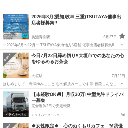
2026年8月(愛知,岐阜,三重)TSUTAYA催事出
店者様募集!!
美濃青柳駅
6月27日
ー2026年8月〜12月ー TSUTAYA東海地方6店舗 催事出店者様募集!! 毎
日1店舗催事出店者様を募集中!! ・平日の出店場所がない.. ・固定の出
岐阜
大垣市
美濃青柳駅
ワークショップ
営業許可
今日7月22日締め切り‼️大垣市でのあなたの心
店場所がない.. ・個別出店時はレンタルスペースを借りている.. ・...
をゆるめるお茶会
大垣駅
7月22日
はじめまして、寺澤ゆみここと 心の解放みーこです😊 普段こんなこと
ありませんか？ ・つい我慢してしまう・人に気を遣いすぎて疲れる・
岐阜
大垣市
大垣駅
ワークショップ
お茶会
【未経験OK🚚】月収30万↑中型免許ドライバ
本音が言えない・なんだかモヤモヤする そんな方に向けて少人数でゆ
ー募集
ったりお話しできるお茶会...
完全週休2日で安定転職
Ad
ドライバーダイレクト
🍀女性限定🍀 心のぬくもりカフェ 🌸我慢