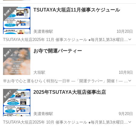
TSUTAYA大垣店11月催事スケジュール
美濃青柳駅
10月20日
TSUTAYA大垣店2025年 11月 催事スケジュール ●毎月第1,第3水曜日(5
日,19日) 13:00〜18:00 『あなたに寄り添う癒しの鑑定士 美音子』 個
岐阜
大垣市
美濃青柳駅
ワークショップ
催事
お寺で開運パーティー
性心理學、手相、ヤントラカード、アロマ @meme_ch...
大垣駅
10月9日
🌸お寺で心と運をひらく特別な一日🌸 ―「開運テラパー」開催！― な
んとなく毎日が同じことの繰り返し… 「このままでいいのかな？」
岐阜
大垣市
大垣駅
ワークショップ
お寺
2025年TSUTAYA大垣店催事出店
「私、何か変えたい…」 そんなあなたへ。 日常を抜け出して、心
が“ワクワク”に戻る開運イ...
美濃青柳駅
9月20日
TSUTAYA大垣店2025年 10月 催事スケジュール ●毎月第1,第3水曜日(1
日,15日) 13:00〜18:00 『あなたに寄り添う癒しの鑑定士 美音子』 個
岐阜
大垣市
美濃青柳駅
ワークショップ
催事
性心理學、手相、ヤントラカード、アロマ @meme_ch...