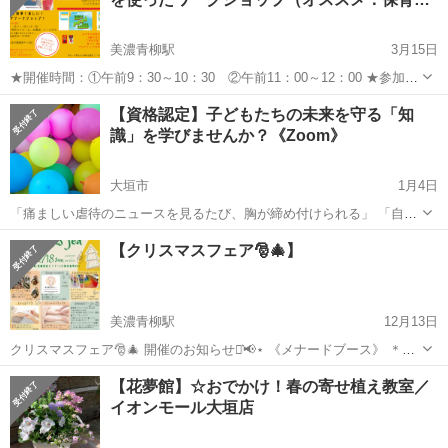
美濃青柳駅
3月15日
★開催時間：①午前9：30～10：30 ②午前11：00～12：00 ★参加費
無料。 ★予約制イベントです。 大垣市にありますお菓子卸の㈱桑名屋
岐阜
大垣市
美濃青柳駅
ワークショップ
ポッキー
【資格認定】子どもたちの未来を守る「知
です！ 江崎グリコ株式会社の「グリコード」というプログラミング
識」を学びませんか？《Zoom》
ア...
大垣市
1月4日
「痛ましい虐待のニュースを見るたび、胸が締め付けられる」 「自分
に何かできることはないだろうか？」 「仕事や子育てに活かせる専門
岐阜
大垣市
ワークショップ
占い師
【クリスマスフェア🎅🎄】
的な知識を身につけたい」 そんな想いを抱えているあなたへ。 今、一
歩踏み出して、「子...
美濃青柳駅
12月13日
クリスマスフェア🎅🎄 開催のお知らせ⋆͛📢⋆ 《メナードブース》 ＊ク
リスマスメイク ＊美肌アドバイスAI肌測定 ＊フェイシャルエステ体験
岐阜
大垣市
美濃青柳駅
ワークショップ
メナード
【花夢館】☆おでかけ！春の寄せ植え教室／
＊健康茶詰め放題 《ワークショップなど》 ＊ドライフラワーブーケ
イオンモール大垣店
＊耳つぼ ＊カ...