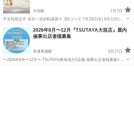
大垣駅
7月7日
🌸女性限定🌸 自分一歩好転講座🌱 3回コース 7月29日(水) 8月12日(水)
8月26日(水) 全3時間の講座 12時半から3時半ごろ オンラインzoom 携
岐阜
大垣市
大垣駅
ワークショップ
怒り
2026年8月〜12月『TSUTAYA大垣店』屋内
帯からでも簡単にご参加出来ます＾＾ 2週間...
催事出店者様募集
美濃青柳駅
6月27日
ー2026年8月〜12月ー TSUTAYA東海地方6店舗 催事出店者様募集!! 毎
日1店舗催事出店者様を募集中!! ・平日の出店場所がない.. ・固定の出
岐阜
大垣市
美濃青柳駅
ワークショップ
店場所がない.. ・個別出店時はレンタルスペースを借りている.. ・...