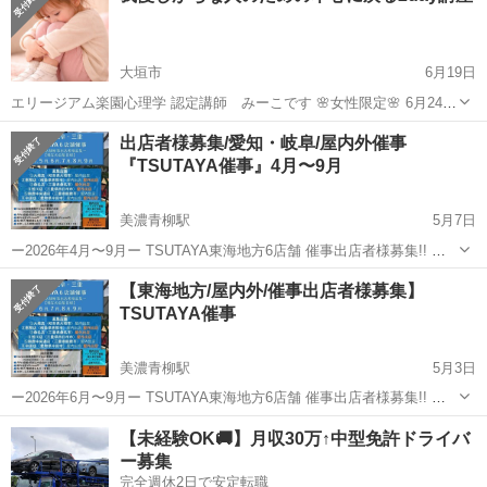
大垣市
6月19日
エリージアム楽園心理学 認定講師 みーこです 🌸女性限定🌸 6月24日
(水) 13時から17時 大垣市中川ふれあいセンターにて 感情解放ワークシ
岐阜
大垣市
ワークショップ
怒り
出店者様募集/愛知・岐阜/屋内外催事
ョップ開催します 感情解放ワークショップとは 喜怒哀楽全部を感じ切
『TSUTAYA催事』4月〜9月
る講座に...
美濃青柳駅
5月7日
ー2026年4月〜9月ー TSUTAYA東海地方6店舗 催事出店者様募集!! 毎
日1店舗催事出店者様を募集中!! ・平日の出店場所がない.. ・固定の出
岐阜
大垣市
美濃青柳駅
ワークショップ
営業許可
【東海地方/屋内外/催事出店者様募集】
店場所がない.. ・個別出店時はレンタルスペースを借りている.. ・
TSUTAYA催事
安...
美濃青柳駅
5月3日
ー2026年6月〜9月ー TSUTAYA東海地方6店舗 催事出店者様募集!! 毎
日1店舗催事出店者様を募集中!! ・平日の出店場所がない.. ・固定の出
岐阜
大垣市
美濃青柳駅
ワークショップ
営業許可
【未経験OK🚚】月収30万↑中型免許ドライバ
店場所がない.. ・個別出店時はレンタルスペースを借りている.. ・
ー募集
安...
完全週休2日で安定転職