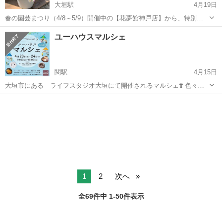
大垣駅
4月19日
春の園芸まつり（4/8～5/9）開催中の【花夢館神戸店】から、特別企
画！ 【花夢館】☆おでかけ春の寄せ植え教室/4月25日(月)10:30～・
岐阜
大垣市
大垣駅
ワークショップ
まつり
ユーハウスマルシェ
13:30～ 花夢館を飛び出して、『おでかけ！春の寄せ植え教室』を
【イオン...
関駅
4月15日
大垣市にある ライフスタジオ大垣にて開催されるマルシェ❣️ 色々な
出店者さんがいらっしゃいます❣️ 私は【ハピネス手相】で出店します
岐阜
大垣市
関駅
ワークショップ
スタジオ
イベント特別価格 20分2,000円✨ 有難いことに、いつもイベントは満
員御礼になり...
1
2
次へ
全69件中 1-50件表示