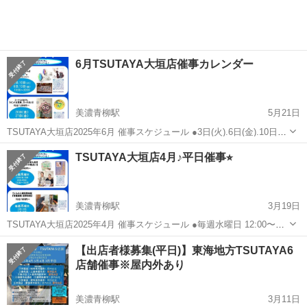
6月TSUTAYA大垣店催事カレンダー
美濃青柳駅
5月21日
TSUTAYA大垣店2025年6月 催事スケジュール ●3日(火).6日(金).10日
(火).13日(金) 10:00〜20:00 『カフスキングダム』 カフスキングダム
岐阜
大垣市
美濃青柳駅
ワークショップ
催事
TSUTAYA大垣店4月♪平日催事⭐︎
@cuffs_kingdom ●20日(金)....
美濃青柳駅
3月19日
TSUTAYA大垣店2025年4月 催事スケジュール ●毎週水曜日 12:00〜
18:00 『手相・タロット・その他占い』 占い屋おひさまのて百家&真
岐阜
大垣市
美濃青柳駅
ワークショップ
催事
【出店者様募集(平日)】東海地方TSUTAYA6
世 @momoka_tarotcard ●毎週木曜日 10:00〜...
店舗催事※屋内外あり
美濃青柳駅
3月11日