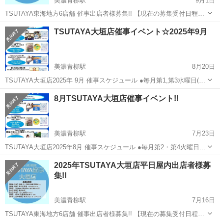
美濃青柳駅
9月1日
TSUTAYA東海地方6店舗 催事出店者様募集!! 【現在の募集受付日程】
2025年10月.11月.12月 ※10月締切/9月18日(木) 【募集店舗】 ・大垣店
岐阜
大垣市
美濃青柳駅
ワークショップ
催事
TSUTAYA大垣店催事イベント☆2025年9月
(岐阜県大垣市) ・コスモブックセンター(岐阜県恵那市)...
美濃青柳駅
8月20日
TSUTAYA大垣店2025年 9月 催事スケジュール ●毎月第1,第3水曜日(3
日,17日) 13:00〜18:00 『あなたに寄り添う癒しの鑑定士 美音子』 個
岐阜
大垣市
美濃青柳駅
ワークショップ
催事
8月TSUTAYA大垣店催事イベント!!
性心理學、手相、ヤントラカード、アロマ @meme_cha...
美濃青柳駅
7月23日
TSUTAYA大垣店2025年8月 催事スケジュール ●毎月第2・第4火曜日定
期13:00〜18:00 『ドラゴンメッセンジャー銀』 チャネリング、オラク
岐阜
大垣市
美濃青柳駅
ワークショップ
催事
2025年TSUTAYA大垣店平日屋内出店者様募
ルカード ●毎月第2・第4金曜日定期13:00〜17:00 『ミー...
集!!
美濃青柳駅
7月16日
TSUTAYA東海地方6店舗 催事出店者様募集!! 【現在の募集受付日程】