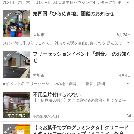
2024.11.21（木）10:00〜15:00 大垣中日ハウジングセンターにて まま
っこマルシェが開催されます！ 普段、子連れだとなかなか施術系に お
岐阜
大垣市
東大垣駅
ワークショップ
マルシェ
第四回「ひらめき地」開催のお知らせ
時間が作れないママさんやパパさん このマルシェなら託児付きなので
安心...
大垣市
5月24日
来たい時に手ぶらでこれて、 誰もが表現を自由に楽しめる 皆んなで創
る共創空間 第4回「ひらめき地」開催のお知らせ ひらめき地、第4回目
岐阜
大垣市
ワークショップ
秘密基地
フリーセッションイベント「創音♪」のお知ら
は6/8（土）に 開催いたしますので よろしくお願いいたします✨ 以...
せ
大垣市
4月4日
■イベント名 フリーセッションの地「創音」 「創音」詳細
https://note.com/toidakazumasa/n/n64a7f349c517 ■イベントイメージ
岐阜
大垣市
ワークショップ
会場
不用品片付けられない…
今回好きな楽器を持ちより皆んな...
【一括見積60秒✨】スグに最安値の業者が見つかる👀
Ad
不用品回収の窓口
【☆お菓子でプログラミング☆】グリコード
を使ったワークショップ（オススメ：保育…