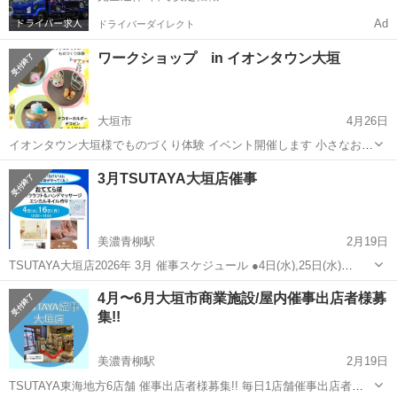
Ad
ドライバーダイレクト
ワークショップ in イオンタウン大垣
大垣市
4月26日
イオンタウン大垣様でものづくり体験 イベント開催します 小さなお子
様でもできるワークショップ準備しました 500〜1000円 参加人数に限
岐阜
大垣市
ワークショップ
マクラメ
3月TSUTAYA大垣店催事
りがありますのでご興味のある方はお早めにお願いします🤲
mail:color...
美濃青柳駅
2月19日
TSUTAYA大垣店2026年 3月 催事スケジュール ●4日(水),25日(水)
10:00〜14:00 『おててらぼ』 アロマクラフト＆ハンドマッサージ エ
岐阜
大垣市
美濃青柳駅
ワークショップ
催事
4月〜6月大垣市商業施設/屋内催事出店者様募
シカルネイル作り @ayaka_ohashi_ いつものT...
集!!
美濃青柳駅
2月19日
TSUTAYA東海地方6店舗 催事出店者様募集!! 毎日1店舗催事出店者様