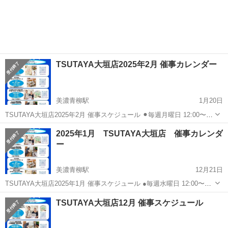
TSUTAYA大垣店2025年2月 催事カレンダー
美濃青柳駅
1月20日
TSUTAYA大垣店2025年2月 催事スケジュール ⚫︎毎週月曜日 12:00〜
19:00 『やまと式かずたま術®︎』 摩利子の部屋 @suehiro7kztm ●毎月
岐阜
大垣市
美濃青柳駅
ワークショップ
催事
2025年1月 TSUTAYA大垣店 催事カレンダ
第1、第3火曜日(4日、18日) 12:00〜1...
ー
美濃青柳駅
12月21日
TSUTAYA大垣店2025年1月 催事スケジュール ●毎週水曜日 12:00〜
18:00 『手相・タロット・その他占い』 占い屋おひさまのて百家&真
岐阜
大垣市
美濃青柳駅
ワークショップ
催事
TSUTAYA大垣店12月 催事スケジュール
世 @ohisamanotesou @momoka_tarotcar...