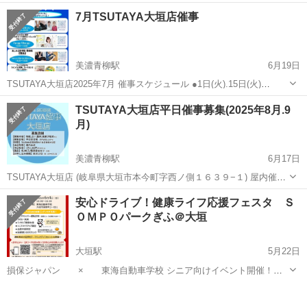
2025年9月.10月.11月.12月 ※9月締切/8月15日(金) 【募集店舗】 ・大
岐阜
大垣市
美濃青柳駅
ワークショップ
催事
7月TSUTAYA大垣店催事
垣店(岐阜県大垣市) ・コスモブックセンター(岐阜県恵那...
美濃青柳駅
6月19日
TSUTAYA大垣店2025年7月 催事スケジュール ●1日(火).15日(火)
11:00〜16:00 カイロプラクティック伝々夢志 『骨盤調整』
岐阜
大垣市
美濃青柳駅
ワークショップ
催事
TSUTAYA大垣店平日催事募集(2025年8月.9
@chiro.denden ●4日(金).18日(金) 10:00〜...
月)
美濃青柳駅
6月17日
TSUTAYA大垣店 (岐阜県大垣市本今町字西ノ側１６３９−１) 屋内催事
出店者様募集!! 【現在の募集受付日程】 2025年8月.9月 ※8月締切/7月
岐阜
大垣市
美濃青柳駅
ワークショップ
催事
安心ドライブ！健康ライフ応援フェスタ Ｓ
17日(木) こんな方にオススメ!! ・平日の出店場所がない.. ...
ＯＭＰＯパークぎふ＠大垣
大垣駅
5月22日
損保ジャパン × 東海自動車学校 シニア向けイベント開催！！
開催日時：６月４日（水）１０：００～１５：３０ 場所：東海自動車
岐阜
大垣市
大垣駅
ワークショップ
自動車学校
学校（大垣市） http://www.tokai-ds.co.jp/ ◆...