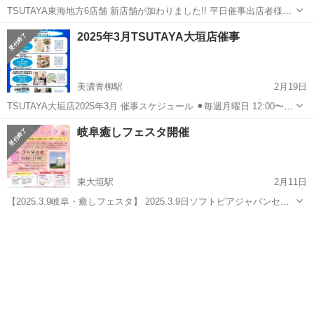
TSUTAYA東海地方6店舗 新店舗が加わりました!! 平日催事出店者様募
集!! 毎日1店舗催事出店者様を募集中!! ・平日の出店場所がない.. ・固
岐阜
大垣市
美濃青柳駅
ワークショップ
催事
2025年3月TSUTAYA大垣店催事
定の出店場所がない.. ・個別出店時はレンタルスペースを借りている..
...
美濃青柳駅
2月19日
TSUTAYA大垣店2025年3月 催事スケジュール ⚫︎毎週月曜日 12:00〜
18:00 『やまと式かずたま術®︎』 摩利子の部屋 @suehiro7kztm ●毎月
岐阜
大垣市
美濃青柳駅
ワークショップ
催事
岐阜癒しフェスタ開催
第1、第3火曜日(4日、18日) 12:00〜1...
東大垣駅
2月11日
【2025.3.9岐阜・癒しフェスタ】 2025.3.9日ソフトピアジャパンセン
ター大垣 3階ソピアホール 10時00から16時30まで 入場無料です♪♪
岐阜
大垣市
東大垣駅
ワークショップ
フェスタ
先着30名さまに来場プレゼント🎁 【素敵なパワーストーンがもらえ...