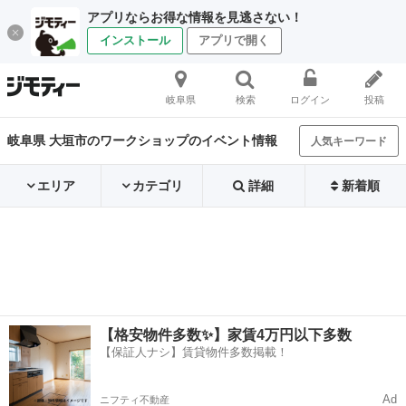
アプリならお得な情報を見逃さない！
インストール
アプリで開く
岐阜県
検索
ログイン
投稿
岐阜県 大垣市のワークショップのイベント情報
人気キーワード
エリア
カテゴリ
詳細
新着順
【格安物件多数✨】家賃4万円以下多数
【保証人ナシ】賃貸物件多数掲載！
Ad
ニフティ不動産