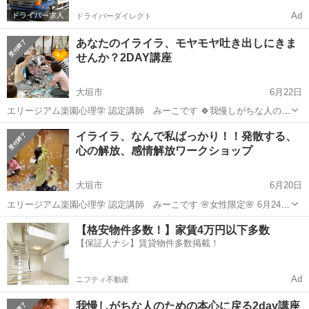
Ad
ドライバーダイレクト
あなたのイライラ、モヤモヤ吐き出しにきま
せんか？2DAY講座
大垣市
6月22日
エリージアム楽園心理学 認定講師 みーこです 🍀我慢しがちな人のた
めの本心に戻る2 Day講座開催🍀 🌸女性限定🌸 6月24日(水) 13時から
岐阜
大垣市
ワークショップ
怒り
イライラ、なんで私ばっかり！！発散する、
17時 大垣市中川ふれあいセンターにて 感情解放ワークショップ開催し
心の解放、感情解放ワークショップ
ます ...
大垣市
6月20日
エリージアム楽園心理学 認定講師 みーこです 🌸女性限定🌸 6月24日
(水) 13時から17時 大垣市中川ふれあいセンターにて 感情解放ワークシ
岐阜
大垣市
ワークショップ
怒り
【格安物件多数！】家賃4万円以下多数
ョップ開催します 感情解放ワークショップとは 喜怒哀楽全部を感じ切
【保証人ナシ】賃貸物件多数掲載！
る講座に...
Ad
ニフティ不動産
我慢しがちな人のための本心に戻る2day講座