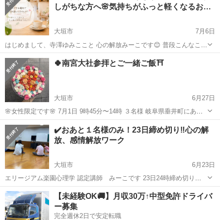
しがちな方へ🌸気持ちがふっと軽くなるお…
大垣市
7月6日
はじめまして、寺澤ゆみここと 心の解放みーこです😊 普段こんなこと
ありませんか？ ・つい我慢してしまう・人に気を遣いすぎて疲れる・
岐阜
大垣市
ワークショップ
お茶会
🍀南宮大社参拝とご一緒ご飯⛩️
本音が言えない・なんだかモヤモヤする そんな方に向けて少人数でゆ
ったりお話しできるお茶会...
大垣市
6月27日
🌸女性限定です🌸 7月1日 9時45分〜14時 ３名様 岐阜県垂井町にある
南宮大社参拝し、一緒にご飯を食べる ゆるりとしたイベントになりま
岐阜
大垣市
ワークショップ
✔️おあと１名様のみ！23日締め切り‼️心の解
す。 1日15日は花手水もあり 癒されます🌸 月次祭に参加して 素敵
放、感情解放ワーク
な...
大垣市
6月23日
エリージアム楽園心理学 認定講師 みーこです 23日24時締め切りで
す あおと１名様のみ 🍀我慢しがちな人のための本心に戻る2 Day講座
岐阜
大垣市
ワークショップ
怒り
【未経験OK🚚】月収30万↑中型免許ドライバ
開催🍀 🌸女性限定🌸 6月24日(水) 13時から17時 大垣市中川ふれあ...
ー募集
完全週休2日で安定転職