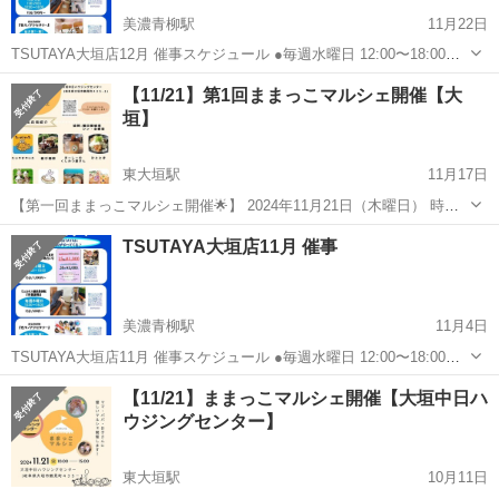
美濃青柳駅
11月22日
TSUTAYA大垣店12月 催事スケジュール ●毎週水曜日 12:00〜18:00
『手相・タロット・その他占い』 占い屋おひさまのて百家&真世
岐阜
大垣市
美濃青柳駅
ワークショップ
TSUTAYA
【11/21】第1回ままっこマルシェ開催【大
@ohisamanotesou @momoka_tarotcard ...
垣】
東大垣駅
11月17日
【第一回ままっこマルシェ開催🌟】 2024年11月21日（木曜日） 時
間:10:00〜15:00 会場:大垣中日ハウジングセンター 岐阜県大垣市鶴見
岐阜
大垣市
東大垣駅
ワークショップ
マルシェ
TSUTAYA大垣店11月 催事
町435-1 メナード岐阜市柳津はハンドケアと健康茶販売にて出展させ
て...
美濃青柳駅
11月4日
TSUTAYA大垣店11月 催事スケジュール ●毎週水曜日 12:00〜18:00
『手相・タロット・その他占い』 占い屋おひさまのて百家&真世
岐阜
大垣市
美濃青柳駅
ワークショップ
TSUTAYA
【11/21】ままっこマルシェ開催【大垣中日ハ
@ohisamanotesou @momoka_tarotcard ...
ウジングセンター】
東大垣駅
10月11日