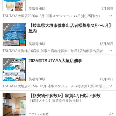
美濃青柳駅
1月19日
TSUTAYA大垣店2026年 2月 催事スケジュール ●4日(水),25日(水)
10:00〜14:00 『おててらぼ』 アロマクラフト＆ハンドマッサージ 小
岐阜
大垣市
美濃青柳駅
ワークショップ
催事
【岐阜県大垣市催事出店者様募集/2月〜6月】
物販売 @ayaka_ohashi_ いつものTSUTAY...
屋内
美濃青柳駅
12月30日
TSUTAYA東海地方6店舗 催事出店者様募集!! 毎日1店舗催事出店者様
を募集中!! ・平日の出店場所がない.. ・固定の出店場所がない.. ・個
岐阜
大垣市
美濃青柳駅
ワークショップ
営業許可
2025年TSUTAYA大垣店催事
別出店時はレンタルスペースを借りている.. ・安定して徐々にお客様
を増やし...
美濃青柳駅
11月20日
TSUTAYA大垣店2025年 12月 催事スケジュール ●毎月第1,第3水曜日(3
日,17日) 13:00〜18:00 『あなたに寄り添う癒しの鑑定士 美音子』 個
岐阜
大垣市
美濃青柳駅
ワークショップ
催事
【格安物件多数✨】家賃4万円以下多数
性心理學、手相、ヤントラカード、アロマ @meme_ch...
【保証人ナシ】賃貸物件多数掲載！
Ad
ニフティ不動産