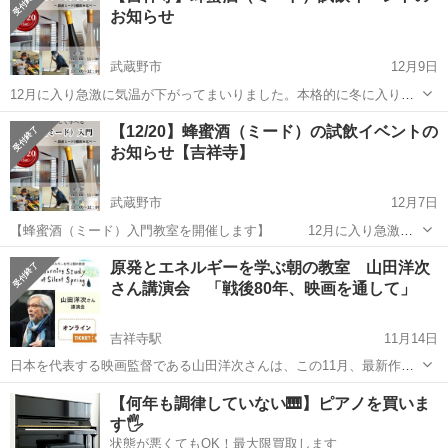
お知らせ
武蔵野市
12月9日
12月に入り急激に気温が下がってまいりました。本格的に冬に入りま
すね。 さて、この度ミードの入門教室を開催させていただきま
東京
武蔵野市
セミナー
会場
【12/20】蜂蜜酒（ミード）の試飲イベントの
す。 ミードとは蜂蜜を発酵させて造ったお酒で、あまり知られてはい
お知らせ【吉祥寺】
ませんが「世界最古のお...
武蔵野市
12月7日
【蜂蜜酒（ミード）入門教室を開催します】 12月に入り急激に
気温が下がってまいりました。本格的に冬に入りますね。 さ
東京
武蔵野市
セミナー
会場
原発とエネルギーを学ぶ朝の教室 山田洋次
て、この度ミードの入門教室を開催させていただきます。 ミードとは
さん講演会 「戦後80年、映画を通して」
蜂蜜を発酵させ...
吉祥寺駅
11月14日
日本を代表する映画監督である山田洋次さんは、この11月、最新作
「TOKYOタクシー」を公開されます。60年を超える映画制作のなか
東京
武蔵野市
吉祥寺駅
セミナー
会場
【何年も調律していない🎹】ピアノを買いま
で、戦後日本の社会の変化を見据えながら、人間の「幸福」を見つめ
す🖐️
続けてきた山田監督。その作品は、市...
状態が悪くてもOK！最大限買取します