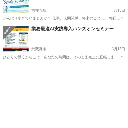
吉祥寺駅
7月3日
がんばりすぎていませんか？ 仕事、人間関係、将来のこと…。 毎日を
頑張っているからこそ、 心も体も少し疲れてしまうことがあります。
東京
武蔵野市
吉祥寺駅
セミナー
イルチブレインヨガ
業務最適AI実践導入ハンズオンセミナー
そんなあなたへ✨ **「私らしい生き方を見つける 3Body 7C...
武蔵野市
6月13日
ひとりで動くからこそ、あなたの時間は、そのまま売上に直結しま
す。 提案書、見積書、メール返信、SNS投稿、議事録、請求書づくり
東京
武蔵野市
セミナー
個人事業主
—— 本当はもっと営業や制作に使いたい時間が、こうした「片付け仕
事」に毎日2〜3時間奪われ...