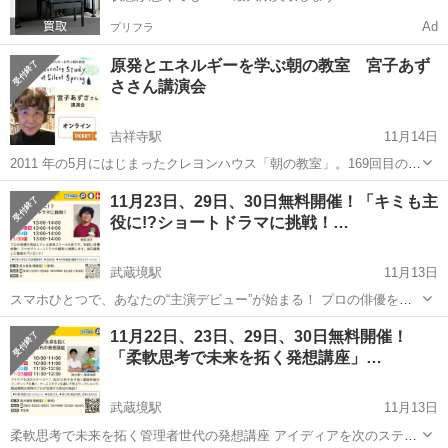
Ad
プリフラ
原発とエネルギーを学ぶ朝の教室 宮子あず
ささん講演会
吉祥寺駅
11月14日
2011 年の5月にはじまったクレヨンハウス「朝の教室」。169回目の
「朝の教室」の講師は、看護師でコラムニストでもある、宮子あずさ
東京
武蔵野市
吉祥寺駅
セミナー
会場
11月23日、29日、30日無料開催！「キミも主
さんです。 「医療」は、高度に専門化された分野であるため、わたし
役に!?ショートドラマに挑戦！…
たち、医療の「受け手」...
武蔵境駅
11月13日
スマホひとつで、あなたの“主演デビュー”が始まる！ プロの俳優を育
成している演技スクールのACT芸能進学校による気軽に俳優体験がで
東京
武蔵野市
武蔵境駅
セミナー
俳優
11月22日、23日、29日、30日無料開催！
きるプログラム。今回は、スマホでショートドラマの撮影に挑戦しま
「柔軟思考で未来を拓く発想講座」…
す。後日撮影した動画をプレ...
武蔵境駅
11月13日
柔軟思考で未来を拓く管理者世代の発想講座 アイディアを次のステー