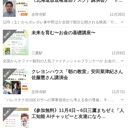
（北海道放送報道部デスク）講演会／「ヤ…
吉祥寺駅
11月28日
12/9（土）からポレポレ東中野ほか全国で順次公開される映画「ヤジ
と民主主義 劇場拡大版」。 監督の山﨑裕侍さんをお迎えします。
東京
武蔵野市
吉祥寺駅
セミナー
講演会
未来を育む〜お金の基礎講座〜
2019年、札幌市で街頭演説中だった安倍元首相に批判の声を上げた市
民を、警察が不当に排除し...
三鷹駅
11月8日
全国からオファー殺到の人気ファイナンシャルプランナーが お金のし
くみ・守り方・殖やし方…etc 楽しくわかりやすくお伝えします！ 学
東京
武蔵野市
三鷹駅
セミナー
お金
クレヨンハウス「朝の教室」安田菜津紀さん
校や銀行では教えてくれない 目からウロコのお話満載です(^^) ＊お
佐藤慧さん講演会
子...
吉祥寺駅
11月7日
「パレスチナ自治区ガザへの軍事侵攻から考える命の尊厳」 9：
30（開場9：10）〜11：00 企画・進行／落合恵子（作家、クレヨンハ
東京
武蔵野市
吉祥寺駅
セミナー
佐藤
《参加無料》11月4日～6日三鷹まちゼミ「人
ウス主宰） 参加費1,000円（税込） パレスチナ自治区ガザへのイスラ
工知能 AIチャッピーと友達になろ…
エル軍によ...