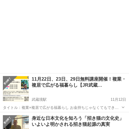
ジへ！これからの10年を生き抜く過大突破のスキルを磨く。ケースス
東京
武蔵野市
武蔵境駅
セミナー
ざのば
タディを通じて学ぶワークショップ。製品開発＆発明のプロが伝授す
る成功の秘訣。 申込URL...
11月22日、23日、29日無料講座開催！複業・
複居で広がる福暮らし【JR武蔵…
武蔵境駅
11月12日
タイトル：複業×複居で広がる福暮らし お金持ちじゃなくてもでき
る！二拠点生活のはじめ方。東京と東信州の両方で暮らし、働いて分
東京
武蔵野市
武蔵境駅
セミナー
ざのば
身近な日本文化を知ろう「招き猫の文化史」
かった兼業・兼居で広がる選択肢と楽しさのお話。 申込URL：
いよいよ明かされる招き猫起源の真実
http://mail-to.lin...