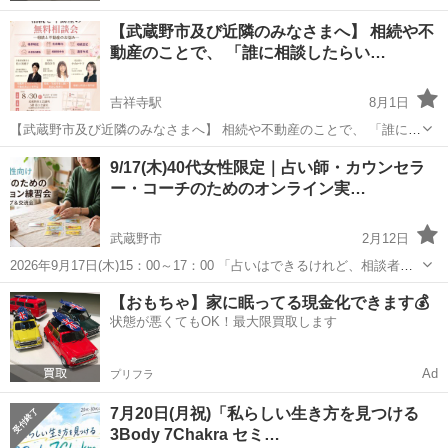
【武蔵野市及び近隣のみなさまへ】 相続や不
動産のことで、 「誰に相談したらい…
吉祥寺駅
8月1日
【武蔵野市及び近隣のみなさまへ】 相続や不動産のことで、 「誰に相
談したらいいかわからない…」 「まだ具体的に決まっていないけど聞
東京
武蔵野市
吉祥寺駅
セミナー
士業
9/17(木)40代女性限定｜占い師・カウンセラ
いてみたい…」 そんなお悩みはありませんか？ 女性士業による 相続
ー・コーチのためのオンライン実…
と不動産...
武蔵野市
2月12日
2026年9月17日(木)15：00～17：00 「占いはできるけれど、相談者の
話を深く聴くことが苦手…」 「カウンセリングはできるけれど、相手
東京
武蔵野市
セミナー
占い師
【おもちゃ】家に眠ってる現金化できます💰
の未来につながるアドバイスができない…」 「コーチングは学んだけ
状態が悪くてもOK！最大限買取します
れど、...
Ad
プリフラ
7月20日(月祝)「私らしい生き方を見つける
3Body 7Chakra セミ…