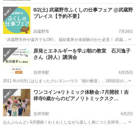
8/2(土) 武蔵野市ふくしの仕事フェア @武蔵野
プレイス【予約不要】
武蔵野市
7月24日
「武蔵野市外や遠方でもOK!」 福祉業界が未経験のかた必見！ 武蔵野
市の福祉分野で働きたい人、または福祉の仕事に興味がある人のため
東京
武蔵野市
セミナー
会場
原発とエネルギーを学ぶ朝の教室 石川逸子
のイベントです。 介護・看護・リハビリ・保育などの福祉職や、ドラ
さん（詩人）講演会
イバー、調理員などの仕事...
吉祥寺駅
6月25日
2011 年の5月にはじまったクレヨンハウス「朝の教室」。165回目の
「朝の教室」の講師は、詩人の石川逸子さんです。 「遠くのできごと
東京
武蔵野市
吉祥寺駅
セミナー
会場
ワンコイン⭐︎リトミック体験会♪7月開校！吉
に 人はうつくしく怒る」 （詩集『子どもと戦争』（新日本文学界出版
祥寺0歳からのピアノリトミックスク…
部）抄 「風」よ...
吉祥寺駅
6月2日
おんぷらんど♪ 6月開校！わくわくしながら楽しく身につく吉祥寺、町
田市金森の0歳からのピアノリトミックスクール おんぷランド♪ 講師は
東京
武蔵野市
吉祥寺駅
セミナー
体験会
音楽高校、音楽大学卒業、保育園にも勤務している、お子様の扱いに