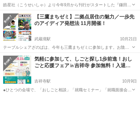
皓星社（こうせいしゃ）より今年9月から刊行がスタートした『鎌田慧
セレクションー現代の記録ー』は、鎌田さんの膨大なルポルタージュ
東京
武蔵野市
吉祥寺駅
セミナー
エネルギー
【三鷹まちゼミ】二拠点居住の魅力／一歩先
や論考を、12のテーマ別に編集し、隔月で刊行していくものです。第1
のアイディア発想法 11月開催！
巻目のテーマは、いままさに注目を...
武蔵境駅
10月21日
テーブルシェアざのばは、今年も三鷹まちゼミに参加します。お陰様
で、ハモリノcafeの塩こうじづくりとカフェレシピは、ほぼ満席にな
東京
武蔵野市
武蔵境駅
セミナー
ざのば
気軽に参加して、しごと探し1歩前進！おし
ってしまいましたが、「一歩先のアイディア発想法」と「二拠点居住
ごと応援フェア㏌吉祥寺 参加無料！入退…
の魅力」講座は、まだお席に余裕があ...
吉祥寺駅
10月9日
●ひとつの会場で、「おしごと相談」「就職セミナー」「就職面接会」
への参加が可能です。全年齢層の方、参加可能です。 ●参加者アンケ
東京
武蔵野市
吉祥寺駅
セミナー
会場
ート記入で、来場者プレゼント！(数に限りがあります) ●おしごと応援
フェアは、東京し...