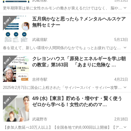
武蔵境駅
5月13日
更年期障害は単に女性ホルモンの働きが衰えるだけではなく、 脳や自
律神経にも影響を及ぼし非常に多様な症状が現れます。 人にもよりま
東京
武蔵野市
武蔵境駅
セミナー
無料
五月病かなと思ったら？メンタルヘルスケア
すが、長い方だと10年くらい続くこともあります。 本セミナーでは、
無料セミナー
少人数で気軽に質問ができ...
武蔵境駅
5月13日
春を迎えて、新しい環境や人間関係のなかでちょっとお疲れではない
ですか？ 本セミナーでは、ストレスが過剰になって、不安、不眠、ち
東京
武蔵野市
武蔵境駅
セミナー
無料
クレヨンハウス「原発とエネルギーを学ぶ朝
ょっと寝れない、なんだか体調が悪いといった心配がある方を対象
の教室」第163回 「あまりに危険な …
に、 ストレス対策やメンタルヘ...
吉祥寺駅
4月21日
2025年2月7日に国会に上程された「サイバースパイ・サイバー攻撃法
案」＊は、当事者の同意がなくても、電話やメールなどの内容を、警
東京
武蔵野市
吉祥寺駅
セミナー
エネルギー
4/9 (水)【東京】貯める・増やす・賢く使う
察、自衛隊などが取得することを許すものです。サイバー犯罪やサイ
ゼロから学べる！女性のためのマ…
バー攻撃を防ぐため、という表向き...
武蔵野市
2月18日
【参加人数延べ10万人以上】【全国各地で約8,000回以上開催】【アン