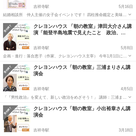
吉祥寺駅
5月16日
結婚相談所 仲人主催の女子会イベントです！ 四柱推命鑑定と美味し
いケーキセットがついた婚活相談座談会。 参加資格は独身の悩める乙
東京
武蔵野市
吉祥寺駅
セミナー
四柱推命
クレヨンハウス 「朝の教室」津田大介さん講
女であることだけ☆ 昨今の婚活事情や結婚相談所のアレコレ、そもそ
演「能登半島地震で見えたこと 政治、…
も愛って何？まで恋愛・結婚のプロ...
吉祥寺駅
5月8日
企画・進行：落合恵子（作家、クレヨンハウス主宰） 今年1月1日に発
生した能登半島地震。いまも4千人以上が避難生活を強いられていま
東京
武蔵野市
吉祥寺駅
セミナー
メディア
クレヨンハウス「朝の教室」三浦まりさん講
す。 ボランティアバッシングや、復旧より「集団移住」をすすめる言
演会
説が飛び交い、首相が被災...
吉祥寺駅
4月5日
「『男性政治』を変えて、新しい政治をめざそう！」 講師：三浦まり
さん（政治学者） 企画・進行：落合恵子（作家、クレヨンハウス主
東京
武蔵野市
吉祥寺駅
セミナー
講演会
クレヨンハウス「朝の教室」小出裕章さん講
宰） 新しい政治の実現が急務です。 「日本の政治にはほぼ男性しかい
演会
ない」と言う三浦まりさん...
吉祥寺駅
3月18日