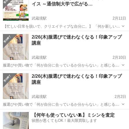
イス ～通信制大学で広がる…
武蔵境駅
2月11日
【忙しい日常を脱いで、クリエイティブな自分に。】 「何か新しいこ
とを始めたいけれど、仕事や家事で精一杯……」 「デザインやアート
東京
武蔵野市
武蔵境駅
セミナー
西友
2/26(木)服選びで迷わなくなる！印象アップ
に興味はあるけれど、今さら大学なんて無理かな？」 そんな風に思っ
講座
ているあなたにこそ...
武蔵境駅
2月10日
服選びや買い物で「何が自分に合っているか分からない」と感じるこ
とはありませんか？ このイベントは、パーソナルカラーや骨格診断を
東京
武蔵野市
武蔵境駅
セミナー
会場
2/26(木)服選びで迷わなくなる！印象アップ
使いながら、 これからの服選びで迷わなくなる“方向性”を知るための
講座
小さな講座です。 ...
武蔵境駅
2月2日
服選びや買い物で「何が自分に合っているか分からない」と感じるこ
とはありませんか？ このイベントは、パーソナルカラーや骨格診断を
東京
武蔵野市
武蔵境駅
セミナー
会場
【何年も使っていない🧵】ミシンを査定
使いながら、 これからの服選びで迷わなくなる“方向性”を知るための
状態が悪くてもOK！最大限買取します
小さな講座です。 ...