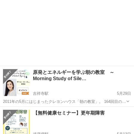
も慣れている現役ピアニス...
原発とエネルギーを学ぶ朝の教室 ～
Morning Study of Sile…
吉祥寺駅
5月29日
2011年の5月にはじまったクレヨンハウス「朝の教室」。 164回目の
「朝の教室」のご案内をお送りいたします。 講師は、俳優・タレン
東京
武蔵野市
吉祥寺駅
セミナー
タレント
【無料健康セミナー】更年期障害
ト・映画監督としても活躍する サヘル・ローズさんです。 「世界難民
の日」の翌日と...