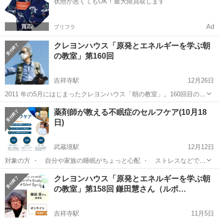
状態が悪くてもOK！最大限買取します
にがん＝最期という意識...
Ad
プリフラ
クレヨンハウス「原発とエネルギーを学ぶ朝
の教室」第160回
吉祥寺駅
12月26日
2011 年の5月にはじまったクレヨンハウス「朝の教室」。160回目の
「朝の教室」の講師は、報道写真家の樋口健二さんです。 「2024年1
東京
武蔵野市
吉祥寺駅
セミナー
会場
薬剤師が教える不眠症のセルフケア(10月18
月の能登半島地震にも明らかなように、地震大国日本ではどこで大地
日)
震が起きても不思議...
武蔵境駅
12月12日
対象の方 ・ 自分や家族の睡眠がちょっと心配 ・ ストレスなどでぐ
っすり眠れない ・ よりよい睡眠の方法を知りたい 内容：知識から実
東京
武蔵野市
武蔵境駅
セミナー
クレヨンハウス「原発とエネルギーを学ぶ朝
践までをカバー 不眠症についての基礎知識から、生活習慣、サプリ、
の教室」第158回 鎌田慧さん（ルポ…
市販薬、漢方薬...
吉祥寺駅
11月5日