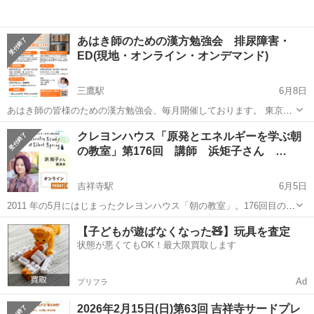
あはき師のための漢方勉強会 排尿障害・
ED(現地・オンライン・オンデマンド)
三鷹駅
6月8日
あはき師の皆様のための漢方勉強会、毎月開催しております。 東京都
鍼灸師会 武蔵野・三鷹支部の後援を得たものとなっております。 今
東京
武蔵野市
三鷹駅
セミナー
勉強会
クレヨンハウス「原発とエネルギーを学ぶ朝
月のテーマは排尿障害・EDです。排尿障害の方が比率が多めになりま
の教室」第176回 講師 浜矩子さん …
す。 漢方の基礎に...
吉祥寺駅
6月5日
2011 年の5月にはじまったクレヨンハウス「朝の教室」。176回目の
「朝の教室」の講師は、エコノミストの浜矩子さんです。 「どアホノ
東京
武蔵野市
吉祥寺駅
セミナー
お金
【子どもが遊ばなくなった🧸】玩具を査定
ミクス」から「アホエノミクス」へ。 安倍政治と高市政権の経済政策
状態が悪くてもOK！最大限買取します
に浜矩子さんが命名...
Ad
プリフラ
2026年2月15日(日)第63回 吉祥寺サードプレ