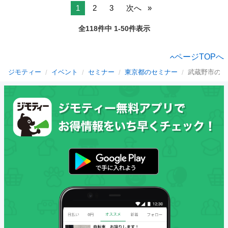
1
2
3
次へ
全118件中 1-50件表示
ページTOPへ
ジモティー
イベント
セミナー
東京都のセミナー
武蔵野市のセ