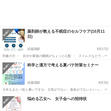
薬剤師が教える不眠症のセルフケア(10月11
日)
武蔵境駅
9月17日
対象の方 ・ 自分や家族の睡眠がちょっと心配 ・ ストレスなどでぐ
っすり眠れない ・ よりよい睡眠の方法を知りたい 内容：知識から実
東京
武蔵野市
武蔵境駅
セミナー
スペース
科学と漢方で考える夏バテ対策セミナー
践までをカバー 不眠症についての基礎知識から、生活習慣、サプリ、
市販薬、漢方薬...
武蔵境駅
8月3日
今年もまた一段と暑いですが、元気がでない、食欲がでないといった
夏バテの症状にお悩みではないでしょうか？ 夏バテについては、あま
東京
武蔵野市
武蔵境駅
セミナー
会場
悩める乙女へ 女子会への招待状
り海外では言わておらず（summer fatigueという言葉はあるけど、そ
んなにメジャーじ...