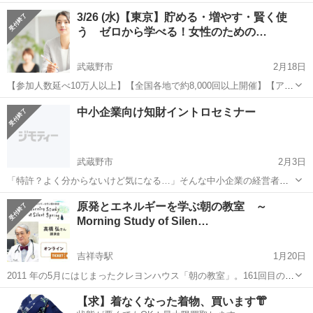
ケート満足度92％】 お金のお悩みはつきないですが、「難しいことは
東京
武蔵野市
セミナー
お金
3/26 (水)【東京】貯める・増やす・賢く使
分からない」、そんな声が多いのも事実…。 ・NISAやiDeCo、興味は
う ゼロから学べる！女性のための…
ある...
武蔵野市
2月18日
【参加人数延べ10万人以上】【全国各地で約8,000回以上開催】【アン
ケート満足度92％】 お金のお悩みはつきないですが、「難しいことは
東京
武蔵野市
セミナー
お金
中小企業向け知財イントロセミナー
分からない」、そんな声が多いのも事実…。 ・NISAやiDeCo、興味は
ある...
武蔵野市
2月3日
「特許？よく分からないけど気になる…」そんな中小企業の経営者や
担当者の方へ！💡 入退室自由となっております。 申し込みは、こちら
東京
武蔵野市
セミナー
オンライン
原発とエネルギーを学ぶ朝の教室 ～
からです。 ご都合が宜しければ是非よろしくお願いします‼️ https://...
Morning Study of Silen…
吉祥寺駅
1月20日
2011 年の5月にはじまったクレヨンハウス「朝の教室」。161回目の
「朝の教室」の講師は、「ファイトケミカルスープ」を考案した、医
東京
武蔵野市
吉祥寺駅
セミナー
院長
【求】着なくなった着物、買います👘
師の髙橋弘さんです。 ２人に１人ががんに罹患する時代。以前のよう