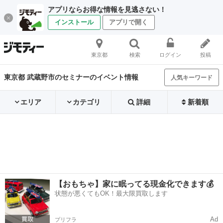
アプリならお得な情報を見逃さない！
インストール
アプリで開く
東京都
検索
ログイン
投稿
東京都 武蔵野市のセミナーのイベント情報
人気キーワード
エリア
カテゴリ
詳細
新着順
【おもちゃ】家に眠ってる現金化できます💰
状態が悪くてもOK！最大限買取します
Ad
プリフラ