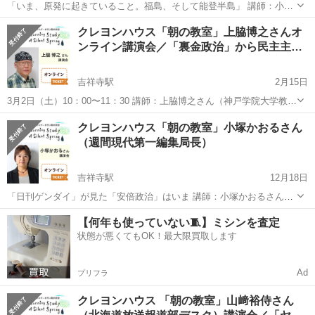
「いま、原発に起きていること。福島、そして能登半島」 講師：小出
裕章さん（元京都大学原子炉実験所助教） 企画・進行：落合恵子（作
東京
武蔵野市
吉祥寺駅
セミナー
講演会
クレヨンハウス「朝の教室」上脇博之さんオ
家、クレヨンハウス主宰） 参加費：1,000円（資料代、税込） 1月1日
ンライン講演会／「裏金政治」から民主主…
に発生した能登半...
吉祥寺駅
2月15日
3月2日（土）10：00〜11：30 講師：上脇博之さん（神戸学院大学教
授） 企画・進行：落合恵子（作家、クレヨンハウス主宰） 参加費：
東京
武蔵野市
吉祥寺駅
セミナー
オンライン
クレヨンハウス「朝の教室」小塚かおるさん
1,000円（税込） ＊オンライン講演会ですが、パブリックビューイン
（週間現代第一編集局長）
グをクレヨン...
吉祥寺駅
12月18日
「日刊ゲンダイ」が見た「安倍政治」はいま 講師：小塚かおるさん
（日刊現代第一編集局長） 企画・進行：落合恵子（作家、クレヨンハ
東京
武蔵野市
吉祥寺駅
セミナー
作家
【何年も使っていない🧵】ミシンを査定
ウス主宰） 夕刊紙「日刊ゲンダイ」で忖度のない紙面づくりを続けて
状態が悪くてもOK！最大限買取します
きた小塚かおるさん。 第二...
Ad
プリフラ
クレヨンハウス 「朝の教室」山﨑裕侍さん