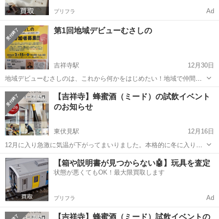
Ad
プリフラ
第1回地域デビューむさしの
吉祥寺駅
12月30日
地域デビューむさしのは、これから何かをはじめたい！地域で仲間を
作りたい！自分の人生をもっと充実させたい！そんな皆さんを応援す
東京
武蔵野市
吉祥寺駅
セミナー
キッカケ
【吉祥寺】蜂蜜酒（ミード）の試飲イベント
る催しです。 「仕事」「学び」「地域活動」「趣味」の4テーマを軸
のお知らせ
にパネルトークと気軽におしゃべりしな...
東伏見駅
12月16日
12月に入り急激に気温が下がってまいりました。本格的に冬に入りま
すね。 さて、この度ミードの入門教室を開催させていただきま
東京
武蔵野市
東伏見駅
セミナー
会場
【箱や説明書が見つからない🤖】玩具を査定
す。 ミードとは蜂蜜を発酵させて造ったお酒で、あまり知られてはい
状態が悪くてもOK！最大限買取します
ませんが「世界最古のお...
Ad
プリフラ
【吉祥寺】蜂蜜酒（ミード）試飲イベントの