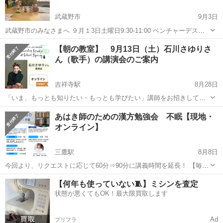
武蔵野市
9月3日
武蔵野市のみなさまへ ９月１3日土曜日9:30-11:00 ベンチャーデスク
銀座 猫好き、文学・歴史ファン、比較文化に興味あり、聖地巡りマニ
東京
武蔵野市
セミナー
サブカル
【朝の教室】 9月13日（土）石川さゆりさ
ア、サブカル愛好家…みなさん集まって、楽しい時間を過ごしません
ん（歌手）の講演会のご案内
か。今回はいよいよ...
吉祥寺駅
8月28日
「いま、もっとも知りたい・もっとも学びたい」講師をお招きしてお
送りする、朝の教室。 今回で167回目となります。わたしたちの暮ら
東京
武蔵野市
吉祥寺駅
セミナー
講演会
あはき師のための漢方勉強会 不眠【現地・
し、いのち・人生・人権に直につながるテーマを「自前」で考えるた
オンライン】
めの、ラジカルにしてデリケートな...
三鷹駅
8月8日
今回より、リクエストに応じて60分⇒90分に講義時間を延長！ 【毎月
開催】 あはき師の先生のための漢方勉強会 今回のテーマは不眠で
東京
武蔵野市
三鷹駅
セミナー
オンライン
【何年も使っていない🧵】ミシンを査定
す。 【実践的な漢方の知識で、日々の臨床に即活用】 日々の施術に漢
状態が悪くてもOK！最大限買取します
方の視点を...
Ad
プリフラ