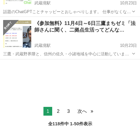
武蔵境駅
10月23日
話題のChatGPTことチャッピーとおしゃべりします。 仕事がなくなる
のか、才能発掘なるのか、期待と不安を感じますよね。先ずは友人と
東京
武蔵野市
武蔵境駅
セミナー
《参加無料》11月4日～6日三鷹まちゼミ「法
してAIと接してみませんか。 持ち物：メアドの使えるスマホ、タブレ
師さんに聞く、二拠点生活ってどんな…
ット、PC端末等 ...
武蔵境駅
10月23日
三鷹・武蔵野界隈と、信州の佐久・小諸地域を中心に活動していま
す。住まい探しから、暮らしや仕事について、実体験からのまちと田
東京
武蔵野市
武蔵境駅
セミナー
田舎暮らし
舎の両暮らしをお話しします。「退職したら田舎暮らしを」とか、
「たまの出勤なら田舎住まいも良いかも」なん...
1
2
3
次へ
全118件中 1-50件表示