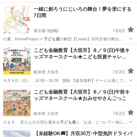
一緒に創ろうにじいろの舞台！夢を形にする
7日間
東京都 池袋駅
7月6日
の夏、HomieProject ×
子ども達
の劇団【Create】共同主催の舞台…
東京
豊島区
池袋駅
ワークショップ
舞台
こども金融教育【大垣市】８／９(日)午後キ
ッズマネースクール★こども投資チャレ…
岐阜県 大垣市
7月2日
８月９日（日） 14:00～16:00 開校 【参加無料】ゲームを通じて投
資の基礎を親子で学ぶことが出来ます！ 🚀💰 子ども投資チャレンジ！
岐阜
大垣市
セミナー
キッズマネースクール
こども金融教育【大垣市】８／９(日)午前キ
開催のお知らせ 📈🍎 「投資」って難しそう？ いいえ、そんなことは
ッズマネースクール★おみせやさんごっこ
ありませ...
岐阜県 大垣市
7月2日
けます。 皆さんの大切な週末を
子ども達
と「お金」について一緒に学
んでみませ…
岐阜
大垣市
セミナー
キッズマネースクール
【未経験OK🚚】月収30万↑中型免許ドライバ