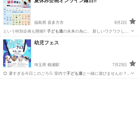
夏休み企画オンライン縁日‼️
福島県 喜多方市
8月2日
という特別企画も開催‼️
子ども達
の未来の為に、 新しいワクワクし
た…
福島
喜多方市
ワークショップ
オンライン
幼児フェス
埼玉県 鶴瀬駅
7月23日
😊 暑すぎる今日このごろ💦 室内で
子ども達
と一緒に遊びませんか？
お友達やご家…
埼玉
富士見市
鶴瀬駅
育児
幼児