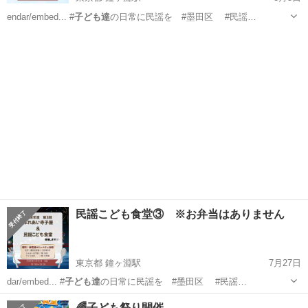
endar/embed... #
子ども達
の日常に民謡を #墨田区 #民謡…
東京
墨田区
鐘ヶ淵駅
地域/お祭り
民謡
民謡こども食堂③ ※お弁当はありません
東京都 鐘ヶ淵駅
7月27日
dar/embed... #
子ども達
の日常に民謡を #墨田区 #民謡…
東京
墨田区
鐘ヶ淵駅
地域/お祭り
民謡
🌈子ども祭り開催