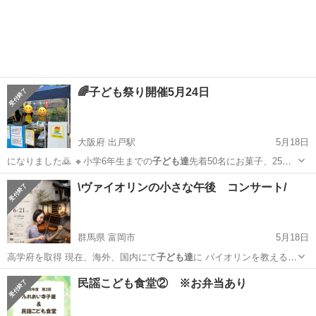
く耳にしま…
香川
高松市
ワークショップ
子ども達
🌈子ども祭り開催5月24日
大阪府 出戸駅
5月18日
になりました🙇 🔸小学6年生までの
子ども達
先着50名にお菓子、25家
族様にレト…
大阪
大阪市
出戸駅
地域/お祭り
子ども食堂
\ヴァイオリンの小さな午後 コンサート/
群馬県 富岡市
5月18日
高学府を取得 現在、海外、国内にて
子ども達
に バイオリンを教えるか
たわら 演奏…
群馬
富岡市
コンサート/ショー
ヴァイオリン
民謡こども食堂② ※お弁当あり