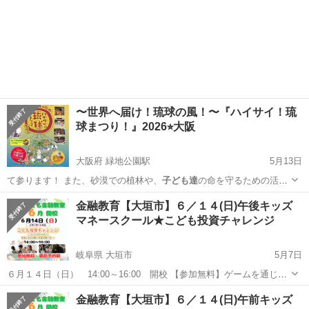
〜世界へ届け！琉球の風！〜『ハイサイ！琉
球まつり！』2026⭐︎大阪
大阪府 緑地公園駅
5月13日
て参ります！ また、砂漠での植林や、
子ども達
の命を守るための活動
を展開してゆきま…
大阪
豊中市
緑地公園駅
地域/お祭り
エイサー
金融教育【大垣市】６／１４(日)午後キッズ
マネースクール★こども投資チャレンジ
岐阜県 大垣市
5月7日
６月１４日（日） 14:00～16:00 開校 【参加無料】ゲームを通じて
投資の基礎を親子で学ぶことが出来ます！ 🚀💰 子ども投資チャレン
岐阜
大垣市
セミナー
金融教育【大垣市】６／１４(日)午前キッズ
ジ！開催のお知らせ 📈🍎 「投資」って難しそう？ いいえ、そんなこ