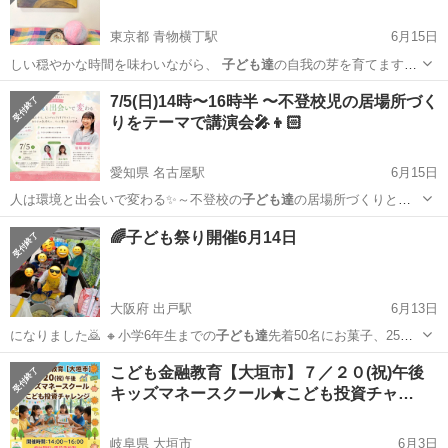
東京都 青物横丁駅
6月15日
しい穏やかな時間を味わいながら、
子ども達
の自我の芽を育てます。
---…
東京
品川区
青物横丁駅
ワークショップ
親子
7/5(日)14時〜16時半 〜不登校児の居場所づく
りをテーマで講演会🎤👦🏻
愛知県 名古屋駅
6月15日
人は環境と出会いで変わる✨～不登校の
子ども達
の居場所づくりと私
たちができること～…
愛知
名古屋市
名古屋駅
その他
不登校
🌈子ども祭り開催6月14日
大阪府 出戸駅
6月13日
になりました🙇 🔸小学6年生までの
子ども達
先着50名にお菓子、25家
族様にレト…
大阪
大阪市
出戸駅
地域/お祭り
子ども食堂
こども金融教育【大垣市】７／２０(祝)午後
キッズマネースクール★こども投資チャ…
岐阜県 大垣市
6月3日