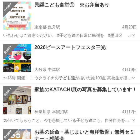
民謡こども食堂① ※お弁当あり
東京都 曳舟駅
4月20日
い合わせはご遠慮ください。 #
子ども達
の日常に民謡を #墨田区 #
民謡…
東京
墨田区
曳舟駅
地域/お祭り
民謡
2026ピースアートフェスタ三光
大分県 中津駅
4月19日
〜18時 開催！！ ウクライナの
子ども達
が描いた絵100点 高校生が描い
た…
大分
中津市
中津駅
展示会
会場
家族のKATACHI展の写真を募集しています！
神奈川県 本鵠沼駅
4月12日
気付いてもらうこと、今を悲観している
子ども達
にも、自分自身を大
事にしてもらい未来…
神奈川
藤沢市
本鵠沼駅
地域/お祭り
写真展
お墓の延命・墓じまいと海洋散骨」無料セミ
ナー・相談会