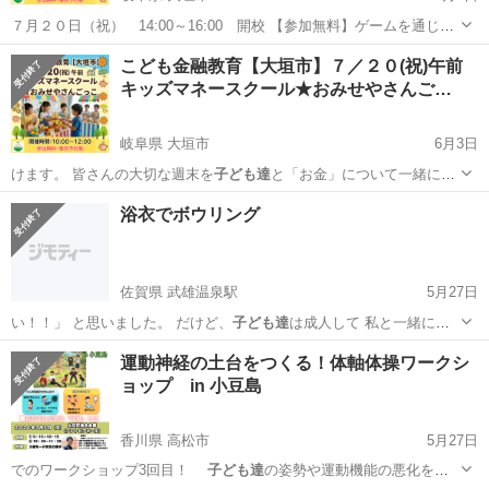
７月２０日（祝） 14:00～16:00 開校 【参加無料】ゲームを通じて
投資の基礎を親子で学ぶことが出来ます！ 🚀💰 子ども投資チャレン
岐阜
大垣市
セミナー
キッズマネースクール
こども金融教育【大垣市】７／２０(祝)午前
ジ！開催のお知らせ 📈🍎 「投資」って難しそう？ いいえ、そんなこ
キッズマネースクール★おみせやさんご…
とはありま...
岐阜県 大垣市
6月3日
けます。 皆さんの大切な週末を
子ども達
と「お金」について一緒に学
んでみませ…
岐阜
大垣市
セミナー
キッズマネースクール
浴衣でボウリング
佐賀県 武雄温泉駅
5月27日
い！！」 と思いました。 だけど、
子ども達
は成人して 私と一緒に出
掛けようとし…
佐賀
武雄市
武雄温泉駅
パーティー
ボウリング
運動神経の土台をつくる！体軸体操ワークシ
ョップ in 小豆島
香川県 高松市
5月27日
でのワークショップ3回目！
子ども達
の姿勢や運動機能の悪化をよ