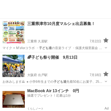
三重県津市10月度マルシェ出店募集！
三重県 久居駅
7月22日
マイク × M’sforコラボ ・
子ども達
の音楽ライブ ・保護犬猫里親会 ・
愛…
三重
津市
久居駅
フリーマーケット
マルシェ
🌈子ども祭り開催 9月13日
大阪府 出戸駅
7月18日
お休みします🙇 🔸小学6年生までの
子ども達
先着50名にお菓子、25家
族様にレト…
大阪
大阪市
出戸駅
地域/お祭り
子ども食堂
MacBook Air 13インチ 0円
抽選でプレゼント！応募は1分
Ad
くらしノート