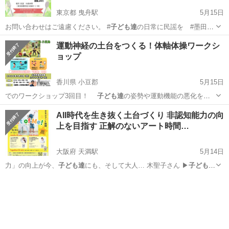
東京都 曳舟駅
5月15日
お問い合わせはご遠慮ください。 #
子ども達
の日常に民謡を #墨田
区 #民謡…
東京
墨田区
曳舟駅
地域/お祭り
民謡
運動神経の土台をつくる！体軸体操ワークシ
ョップ
香川県 小豆郡
5月15日
でのワークショップ3回目！
子ども達
の姿勢や運動機能の悪化をよ
く耳にしま…
香川
小豆郡
ワークショップ
子ども達
AII時代を生き抜く土台づくり 非認知能力の向
上を目指す 正解のないアート時間…
大阪府 天満駅
5月14日
力」の向上が今、
子ども達
にも、そして大人… 木聖子さん ▶
子ども達
にアートを通して…
大阪
大阪市
天満駅
セミナー
アート