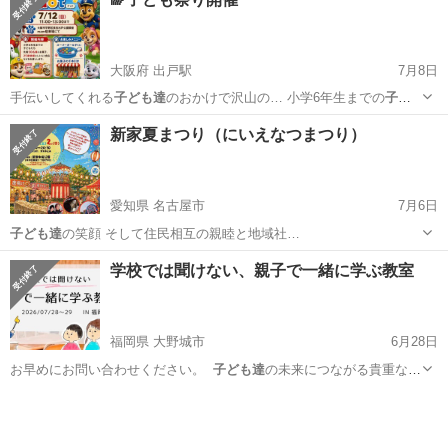
大阪府 出戸駅
7月8日
手伝いしてくれる
子ども達
のおかけで沢山の… 小学6年生までの
子ど
も達
先着50名にお菓…
大阪
大阪市
出戸駅
地域/お祭り
子ども食堂
新家夏まつり（にいえなつまつり）
愛知県 名古屋市
7月6日
子ども達
の笑顔 そして住民相互の親睦と地域社…
愛知
名古屋市
地域/お祭り
まつり
学校では聞けない、親子で一緒に学ぶ教室
福岡県 大野城市
6月28日
お早めにお問い合わせください。 ⁡
子ども達
の未来につながる貴重な学
びの機会を、…
福岡
大野城市
セミナー
親子