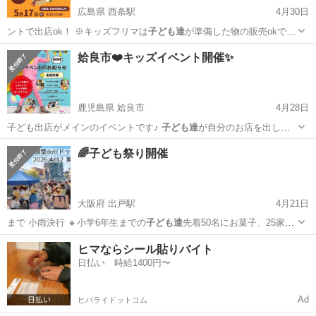
広島県 西条駅
4月30日
ントで出店ok！ ※キッズフリマは
子ども達
が準備した物の販売okです
🙆（明らか…
広島
東広島市
西条駅
フリーマーケット
キッズフリマ
姶良市❤️キッズイベント開催✨
鹿児島県 姶良市
4月28日
子ども出店がメインのイベントです♪
子ども達
が自分のお店を出し
て、商売を体験でき…
鹿児島
姶良市
フリーマーケット
子ども
🌈子ども祭り開催
大阪府 出戸駅
4月21日
まで 小雨決行 🔸小学6年生までの
子ども達
先着50名にお菓子、25家族
様にレト…
大阪
大阪市
出戸駅
地域/お祭り
子ども食堂
ヒマならシール貼りバイト
日払い 時給1400円〜
Ad
ヒバライドットコム