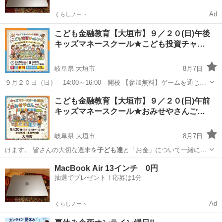
Ad
くらしノート
こども金融教育【大垣市】９／２０(日)午後
キッズマネースクール★こども投資チャ…
岐阜県 大垣市
8月7日
９月２０日（日） 14:00～16:00 開校 【参加無料】ゲームを通じて
投資の基礎を親子で学ぶことが出来ます！ 🚀💰 子ども投資チャレン
岐阜
大垣市
セミナー
こども金融教育【大垣市】９／２０(日)午前
ジ！開催のお知らせ 📈🍎 「投資」って難しそう？ いいえ、そんなこ
キッズマネースクール★おみせやさんご…
とはありま...
岐阜県 大垣市
8月7日
けます。 皆さんの大切な週末を
子ども達
と「お金」について一緒に学
んでみませ…
岐阜
大垣市
セミナー
キッズマネースクール
MacBook Air 13インチ 0円
抽選でプレゼント！応募は1分
Ad
くらしノート