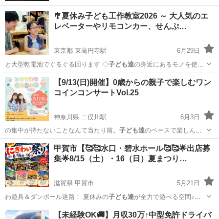
🎐夏休み子ども工作教室2026 ～ 大人気のエ
レベーターやリモコンカー、せんぷ…
東京都 東高円寺駅
6月29日
と大型乾電池でぐるぐる回ります ◇
子ども達
の身近にあるモノを使っ
て、モーターが…
東京
杉並区
東高円寺駅
ワークショップ
冬休み
【9/13(日)開催】0歳からの親子で楽しむワン
コインコンサートVol.25
神奈川県 二俣川駅
6月3日
の集中が持たないことなんて当たり前。
子ども達
のペースで楽しんで
くれることを第一に…
神奈川
横浜市
二俣川駅
コンサート/ショー
ベビーカー
甲賀市【🥰🥰水口・碧水ホール🥰🥰🌟出店募
集🌟8/15（土）・16（日）夏まつり…
滋賀県 甲賀市
5月21日
わ遊具＆ダンボール迷路！ 夏休みの
子ども達
が全力で遊べる空間♪
【🎨ワー…
滋賀
甲賀市
フリーマーケット
キッチンカー
【未経験OK🚚】月収30万↑中型免許ドライバ