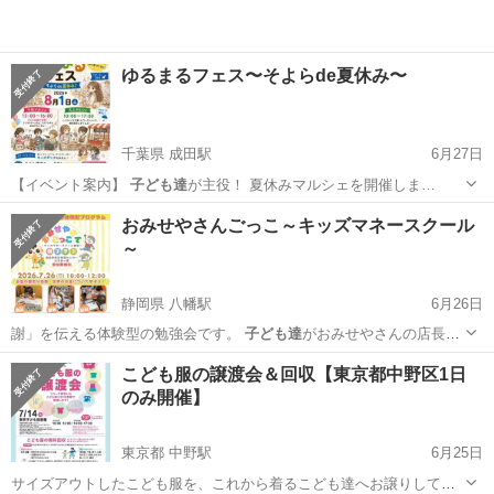
ゆるまるフェス〜そよらde夏休み〜
千葉県 成田駅
6月27日
【イベント案内】
子ども達
が主役！ 夏休みマルシェを開催しま…
千葉
成田市
成田駅
地域/お祭り
フェス
おみせやさんごっこ～キッズマネースクール
～
静岡県 八幡駅
6月26日
謝」を伝える体験型の勉強会です。
子ども達
がおみせやさんの店長に
なり、「商品の…
静岡
浜松市
八幡駅
ワークショップ
こども服の譲渡会＆回収【東京都中野区1日
のみ開催】
キッズマネースクール
東京都 中野駅
6月25日
サイズアウトしたこども服を、これから着るこども達へお譲りしてリ