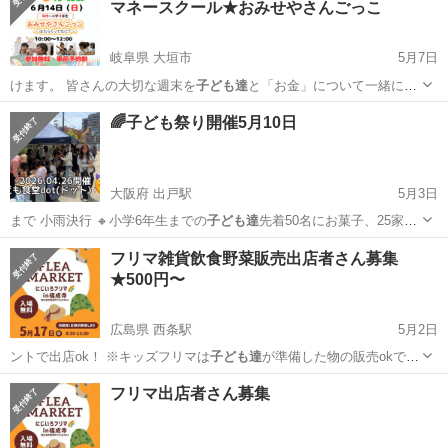
マネースクール★おみせやさんごっこ
とはありま...
岐阜県 大垣市
5月7日
けます。 皆さんの大切な週末を
子ども達
と「お金」について一緒に学
んでみませ…
岐阜
大垣市
セミナー
キッズマネースクール
🌈子ども祭り開催5月10日
大阪府 出戸駅
5月3日
まで 小雨決行 🔸小学6年生までの
子ども達
先着50名にお菓子、25家族
様にレト…
大阪
大阪市
出戸駅
地域/お祭り
子ども食堂
フリマ雑貨飲食野菜販売出店者さん募集
★500円〜
広島県 西条駅
5月2日
ントで出店ok！ ※キッズフリマは
子ども達
が準備した物の販売okです
🙆（明らか…
広島
東広島市
西条駅
フリーマーケット
キッズフリマ
フリマ出店者さん募集