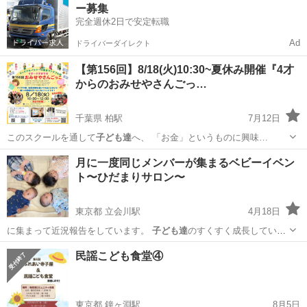
ー募集
完全週休2日で安定転職
Ad
ドライバーダイレクト
【第156回】8/18(火)10:30~夏休み開催『4才
からのおみせやさんごっ…
千葉県 柏駅
7月12日
このスクールを通して
子ども達
へ、 「お金」というものに興味…
千葉
柏市
柏駅
ワークショップ
月に一度同じメンバーが集まるベビーイベン
ト〜ひだまりサロン〜
東京都 立会川駅
4月18日
に集まって近況報告をしています。
子ども達
のすくすく成長している
様子を一緒に楽…
東京
品川区
立会川駅
育児
ひだまり
民謡こども食堂④
東京都 鐘ヶ淵駅
8月5日