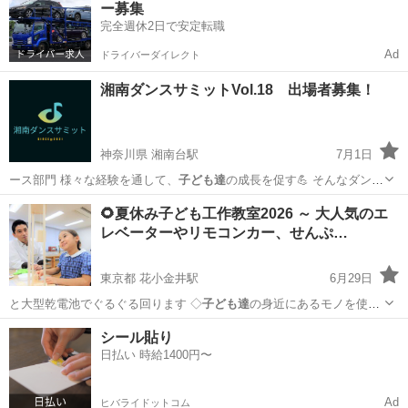
ー募集
完全週休2日で安定転職
Ad
ドライバーダイレクト
湘南ダンスサミットVol.18 出場者募集！
神奈川県 湘南台駅
7月1日
ース部門 様々な経験を通して、
子ども達
の成長を促す💪 そんなダンス
イベン…
神奈川
藤沢市
湘南台駅
スポーツ
ダンスコンテスト
🌻夏休み子ども工作教室2026 ～ 大人気のエ
レベーターやリモコンカー、せんぷ…
東京都 花小金井駅
6月29日
と大型乾電池でぐるぐる回ります ◇
子ども達
の身近にあるモノを使っ
て、モーターが…
東京
小平市
花小金井駅
ワークショップ
子ども
シール貼り
日払い 時給1400円〜
Ad
ヒバライドットコム