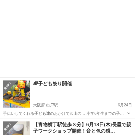
ユースしましょう！ 人から人へ、物と物を交換することで生まれるコ
東京
中野区
中野駅
育児
こども
ミュニティやリユースの繋がりを実感しながら、この活動を通して未
来のこども達へとバトンを繋いでいき...
🌈子ども祭り開催
大阪府 出戸駅
6月24日
手伝いしてくれる
子ども達
のおかけで沢山の… 小学6年生までの
子ど
も達
先着50名にお菓…
大阪
大阪市
出戸駅
地域/お祭り
子ども食堂
【青物横丁駅徒歩３分】6月18日(木)長屋で親
子ワークショップ開催！音と色の感…