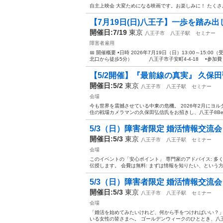
自主上映会 大変ためになる映画です。お楽しみに！ たく
【7月19日(日)八王子】一歩を踏み出
開催日:7/19
東京
八王子市
八王子駅
セミナー
障害者雇用
📅 開催概要 •日時 2026年7月19日（日）13:00～15:0
北口から徒歩5分） 八王子市子安町4-4-18 •参加費 無
【5/2開催】『最前線の真実』 久保田弘信
開催日:5/2
東京
八王子市
八王子駅
セミナー
会場
今も世界を震撼させている中東の危機。 2026年2月にヨ
住の戦場カメラマンの久保田弘信氏をお招きし、八王子8Bea
5/3（日）障害者限定 婚活情報交流
開催日:5/3
東京
八王子市
八王子駅
セミナー
会場
このイベントの「安心ポイント」 専門家のアドバイス: 
伝授します。 会費は無料: まずは情報を知りたい、という方
5/3（日）障害者限定 婚活情報交流
開催日:5/3
東京
八王子市
八王子駅
セミナー
会場
「婚活を始めてみたいけれど、何から手をつければいい？」
いる女性の皆さまへ。 ゴールデンウィークのひととき、八王