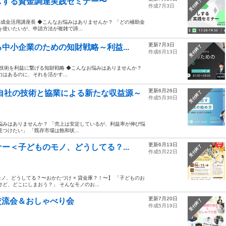
しする資金調達実践セミナー〜
受付終了
作成7月3日
成金活用講座長 ◆こんなお悩みはありませんか？ 「どの補助金
使いたいが、申請方法が複雑で諦...
更新7月3日
中小企業のための知財戦略～利益...
受付終了
作成6月13日
 技術を利益に繋げる知財戦略 ◆こんなお悩みはありませんか？
はあるのに、それを活かす...
更新6月26日
自社の技術と協業による新たな収益源～
受付終了
作成5月30日
悩みはありませんか？ 「売上は安定しているが、利益率が伸び悩
けたい」 「既存市場は飽和状...
更新6月13日
ー＜子どものモノ、どうしてる？...
受付終了
作成5月22日
、どうしてる？〜おかたづけ × 貸金庫？！〜】 「子どものお
ど、どこにしまおう？」 そんなモノのお...
更新7月20日
交流会＆おしゃべり会
受付終了
作成5月19日