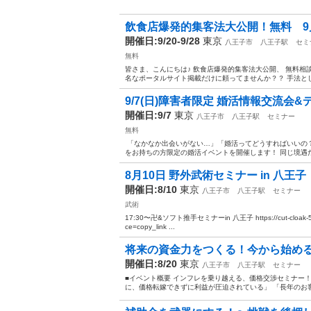
飲食店爆発的集客法大公開！無料 9
開催日:9/20-9/28
東京
八王子市
八王子駅
セミ
無料
皆さま、こんにちは♪ 飲食店爆発的集客法大公開、 無料相
名なポータルサイト掲載だけに頼ってませんか？？ 手法として
9/7(日)障害者限定 婚活情報交流会
開催日:9/7
東京
八王子市
八王子駅
セミナー
無料
「なかなか出会いがない…」「婚活ってどうすればいいの？
をお持ちの方限定の婚活イベントを開催します！ 同じ境遇だ
8月10日 野外武術セミナー in 八王子
開催日:8/10
東京
八王子市
八王子駅
セミナー
武術
17:30〜卍&ソフト推手セミナーin 八王子 https://cut-cloak-575.
ce=copy_link ...
将来の資金力をつくる！今から始め
開催日:8/20
東京
八王子市
八王子駅
セミナー
■イベント概要 インフレを乗り越える、価格交渉セミナー！
に、価格転嫁できずに利益が圧迫されている」 「長年のお客