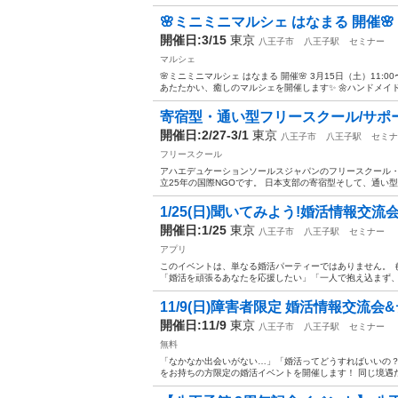
🌸ミニミニマルシェ はなまる 開催🌸
開催日:3/15
東京
八王子市
八王子駅
セミナー
マルシェ
🌸ミニミニマルシェ はなまる 開催🌸 3月15日（土）11:00
あたたかい、癒しのマルシェを開催します✨ 🌼ハンドメイド作
寄宿型・通い型フリースクール/サポ
開催日:2/27-3/1
東京
八王子市
八王子駅
セミナ
フリースクール
アハエデュケーションソールスジャパンのフリースクール・サポート
立25年の国際NGOです。 日本支部の寄宿型そして、通い型の
1/25(日)聞いてみよう!婚活情報交
開催日:1/25
東京
八王子市
八王子駅
セミナー
アプリ
このイベントは、単なる婚活パーティーではありません。 
「婚活を頑張るあなたを応援したい」「一人で抱え込まず、
11/9(日)障害者限定 婚活情報交流
開催日:11/9
東京
八王子市
八王子駅
セミナー
無料
「なかなか出会いがない…」「婚活ってどうすればいいの？
をお持ちの方限定の婚活イベントを開催します！ 同じ境遇だ