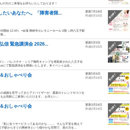
さんの方のご来場をお待ちいたしております！
更新7月19日
したいあなたへ。「障害者限...
受付終了
作成6月10日
0（受付開始 12:45） •会場 興林寺セレモニーホール 2階（JR八王子駅
...
更新5月3日
 緊急講演会 2026...
受付終了
作成4月16日
ルダン、パレスチナ・シリア難民キャンプを再取材された八王子在
tにて緊急講演会を開催いたします。本イベントは会...
更新5月4日
会＆おしゃべり会
受付終了
作成3月24日
多くの成婚を見守ってきたアドバイザーが、最新のトレンドやコツを
もお気軽にご参加いただけます。 お寺とい...
更新3月24日
会＆おしゃべり会
受付終了
作成3月24日
「私に合うサービスってあるのかな……」 そんな不安を抱えて
子駅からすぐの興林寺という穏やかな空間で、肩の力を...