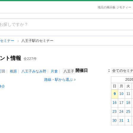
地元の掲示板 ジモティー
のセミナー
八王子駅のセミナー
ベント情報
全227件
開催日
：
全てのセミ
町田
相原
八王子みなみ野
片倉
八王子
路線・駅から選ぶ
202
日
月
火
仲介
9
10
11
16
17
18
23
24
25
30
31
1