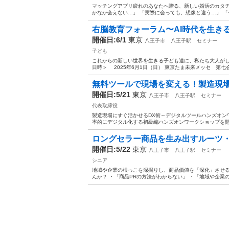
マッチングアプリ疲れのあなたへ贈る、新しい婚活のカタチ
かなか会えない…」 「実際に会っても、想像と違う…」 「
右脳教育フォーラム〜AI時代を生きる
開催日:6/1
東京
八王子市
八王子駅
セミナー
子ども
これからの新しい世界を生きる子ども達に、私たち大人がし
日時＞ 2025年6月1日（日） 東京たま未来メッセ 第七会議
無料ツールで現場を変える！製造現場に
開催日:5/21
東京
八王子市
八王子駅
セミナー
代表取締役
製造現場にすぐ活かせるDX術～デジタルツールハンズオンワ
率的にデジタル化する初級編ハンズオンワークショップを開催
ロングセラー商品を生み出すルーツ
開催日:5/22
東京
八王子市
八王子駅
セミナー
シニア
地域や企業の根っこを深掘りし、商品価値を「深化」させる
んか？ ・「商品PRの方法がわからない」 ・「地域や企業の