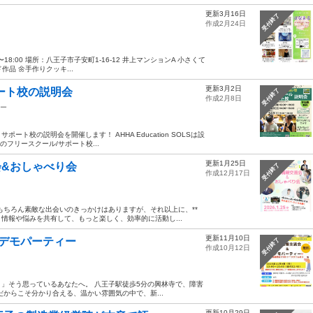
更新3月16日
受付終了
作成2月24日
〜18:00 場所：八王子市子安町1-16-12 井上マンションA 小さくて
品 🌼手作りクッキ...
更新3月2日
ート校の説明会
受付終了
作成2月8日
ー
校の説明会を開催します！ AHHA Education SOLSは設
フリースクール/サポート校...
更新1月25日
流会&おしゃべり会
受付終了
作成12月17日
もちろん素敵な出会いのきっかけはありますが、それ以上に、**
情報や悩みを共有して、もっと楽しく、効率的に活動し...
更新11月10日
会&デモパーティー
受付終了
作成10月12日
」そう思っているあなたへ。 八王子駅徒歩5分の興林寺で、障害
からこそ分かり合える、温かい雰囲気の中で、新...
更新10月29日