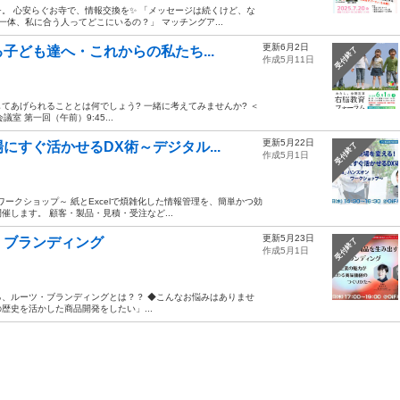
。 心安らぐお寺で、情報交換を✨ 「メッセージは続くけど、な
一体、私に合う人ってどこにいるの？」 マッチングア...
更新6月2日
子ども達へ・これからの私たち...
受付終了
作成5月11日
てあげられることとは何でしょう? 一緒に考えてみませんか? ＜
室 第一回（午前）9:45...
更新5月22日
すぐ活かせるDX術～デジタル...
受付終了
作成5月1日
ークショップ～ 紙とExcelで煩雑化した情報管理を、簡単かつ効
します。 顧客・製品・見積・受注など...
更新5月23日
・ブランディング
受付終了
作成5月1日
、ルーツ・ブランディングとは？？ ◆こんなお悩みはありませ
歴史を活かした商品開発をしたい」...