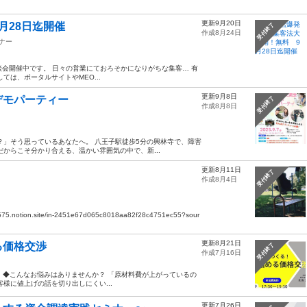
更新9月20日
月28日迄開催
受付終了
作成8月24日
ナー
談会開催中です。 日々の営業にておろそかになりがちな集客… 有
は、ポータルサイトやMEO...
更新9月8日
&デモパーティー
受付終了
作成8月8日
」そう思っているあなたへ。 八王子駅徒歩5分の興林寺で、障害
からこそ分かり合える、温かい雰囲気の中で、新...
更新8月11日
受付終了
作成8月4日
notion.site/in-2451e67d065c8018aa82f28c4751ec55?sour
更新8月21日
る価格交渉
受付終了
作成7月16日
 ◆こんなお悩みはありませんか？ 「原材料費が上がっているの
様に値上げの話を切り出しにくい...
更新7月26日