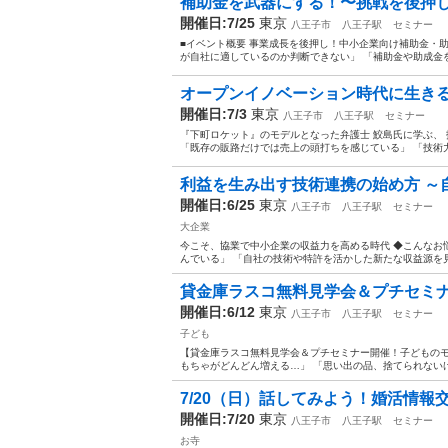
補助金を武器にする！〜挑戦を後押
開催日:7/25
東京
八王子市
八王子駅
セミナー
■イベント概要 事業成長を後押し！中小企業向け補助金・助
が自社に適しているのか判断できない」 「補助金や助成金を
オープンイノベーション時代に生きる
開催日:7/3
東京
八王子市
八王子駅
セミナー
『下町ロケット』のモデルとなった弁護士 鮫島氏に学ぶ、
「既存の販路だけでは売上の頭打ちを感じている」 「技術力
利益を生み出す技術連携の始め方 ～
開催日:6/25
東京
八王子市
八王子駅
セミナー
大企業
今こそ、協業で中小企業の収益力を高める時代 ◆こんなお
んでいる」 「自社の技術や特許を活かした新たな収益源を見つ
貸金庫ラスコ無料見学会＆プチセミナ
開催日:6/12
東京
八王子市
八王子駅
セミナー
子ども
【貸金庫ラスコ無料見学会＆プチセミナー開催！子どものモノ
もちゃがどんどん増える…」 「思い出の品、捨てられないけ
7/20（日）話してみよう！婚活情報
開催日:7/20
東京
八王子市
八王子駅
セミナー
お寺