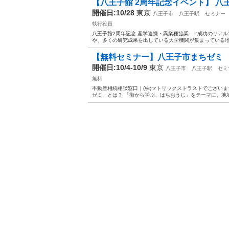
【八王子館 2周年記念イベント】 八王
開催日:10/28
東京
八王子市
八王子駅
セミナー
執行役員
八王子館2周年記念 産学連携・異業種協業──“成功のリア
や、多くの研究成果を出している大学機関が集まっている地域
【無料セミナー】八王子市まちゼミ 10月
開催日:10/4-10/9
東京
八王子市
八王子駅
セミ
無料
不動産相続相談窓口｜(株)マトリックストラストでございま
ゼミ」とは？ 「街から学ぶ、はちおうじ」をテーマに、地域