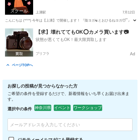
スクール
上溝駅
7月12日
こんにちは (*^^*) 今年は【上溝】で開催します！ 『陰ヨガ☯とおひるねヨガ😴』 ・
神奈川
相模原市
上溝駅
ヨガ
家事
【求】壊れててもOK⭕️カメラ買います📷
状態が悪くてもOK！最大限買取します
プリフラ
Ad
ページTOPへ
お探しの投稿が見つからなかった方
ご希望の条件を登録するだけで、新着情報をいち早くお届け出来ま
す。
神奈川県
イベント
ワークショップ
選択中の条件
ジモティーメルマガにも登録する