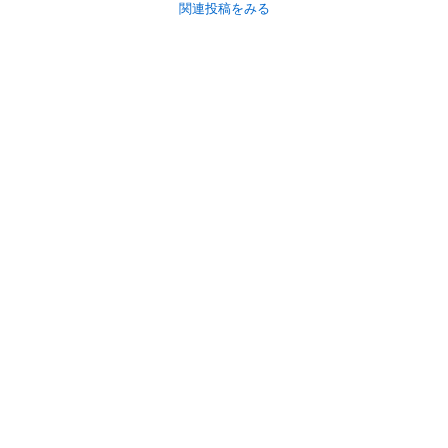
関連投稿をみる
初めての方へ
利用規約
プライバシーポリシー
プライバシー・ステートメント
健全化に資する運用方針
お問い合わせ
運営会社
サイトマップ
ご利用ガイド
フリーワードで探す
PC版で表示
都道府県選択
特定商取引法の表示
利用者情報の外部送信について
© 2011-
2026
Jmty, Inc.