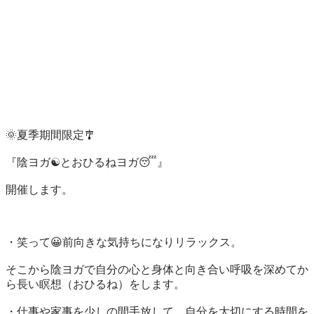
🌞夏季期間限定🎐

『陰ヨガ☯とおひるねヨガ😴』

開催します。

・笑って😀前向きな気持ちになりリラックス。

そこから陰ヨガで自分の心と身体と向き合い呼吸を深めてか
ら長い瞑想（おひるね）をします。

・仕事や家事を少しの間手放して、自分を大切にする時間を