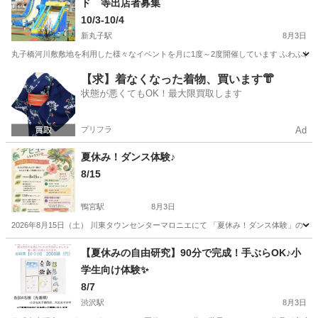
ド 等出店者募集
10/3-10/4
新丸子駅
8月3日
丸子橋河川敷敷地を利用した様々なイベントを月に1度～2度開催しています ふわふわ遊具
神奈川
川崎市
新丸子駅
ワークショップ
丸子橋
【求】着なくなった着物、買います👘
状態が悪くてもOK！最大限買取します
プリフラ
Ad
夏休み！ダンス体験♪
8/15
鴨宮駅
8月3日
2026年8月15日（土） 川東タウンセンターマロニエにて 「夏休み！ダンス体験」の
神奈川
小田原市
鴨宮駅
ワークショップ
40代
【夏休みの自由研究】90分で完成！手ぶらOK♪小
学生向け体験✨
8/7
渋沢駅
8月3日