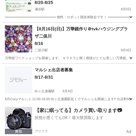
8/20-8/25
瀬谷駅
8月5日
============================ 無料・ロボット競技体験会です！ ========
神奈川
横浜市
瀬谷駅
ワークショップ
体験会
【8月16日(日)】万華鏡作り＠tvkハウジングプラ
ザ二俣川
8/16
二俣川駅
8月4日
万華鏡ワークショップを開催します。 キラキラと輝く模様がとても美しい万華鏡。 夏休
神奈川
横浜市
二俣川駅
ワークショップ
万華鏡
マルシェ出店者募集
8/17-8/31
向ヶ丘遊園駅
8月4日
8月Cozyマルシェ 11:00-16:00 向ヶ丘遊園駅近くでマルシェを開催します‼️ 出店
神奈川
川崎市
向ヶ丘遊園駅
ワークショップ
マルシェ
【家に眠ってる】カメラ買い取ります📷
状態が悪くてもOK！最大限買取します
プリフラ
Ad