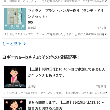
🌻「自由研究、どうしよう…」そんな夏休みに✨ 90分で世界に一つだけの作品が完成！ 
神奈川
秦野市
渋沢駅
ワークショップ
自由研究
マクラメ プラントハンガー作り（ランチ・ドリ
ンクセット）
9/5
鎌倉駅
8月2日
久しぶりにスタジオでワークショップを開催いたします！ お気に入りの鉢や花器を飾れ
神奈川
鎌倉市
鎌倉駅
ワークショップ
プラント
もっと見る
ヨギーNa―b
さんのその他の投稿記事：
【上溝】8月9日(日)10:40〜ヨガ参加してみません
か？ランチもあります。
スクール
上溝駅
7月29日
こんにちは ヨギーNa-bです。 (*^^*) 暑いですね。 上溝公民館でヨガを楽しんてい
神奈川
相模原市
上溝駅
その他
公民館
８月も開催します。【上溝】8月15日(土)13:30〜
陰ヨガとおひるねヨガ