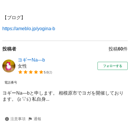
【ブログ】

https://ameblo.jp/yogina-b
投稿者
投稿
60
件
ヨギーNa―b
女性
フォローする
5.0
(
2
)
電話番号
ヨギーNa―bと申します。 相模原市でヨガを開催しており
ます。 (≧▽≦) 私自身...
注意事項
通報