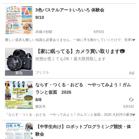
神奈川
川崎市
武蔵小杉駅
ワークショップ
パステル
3色パステルアートいろいろ 体験会
9/10
武蔵小杉駅
8月6日
難しい道具も難しい知識も必要ありません。一緒に手を動かしていくだけで、世界に一つ
神奈川
川崎市
武蔵小杉駅
ワークショップ
パステル
【家に眠ってる】カメラ買い取ります📷
状態が悪くてもOK！最大限買取します
プリフラ
Ad
ならす・つくる・おどる 〜やってみよう！ガム
ランと仮面 2026
8/8
横浜市
8月5日
『ならす・つくる・おどる 〜やってみよう！ガムランと仮面』2026 大好評の夏休み特
神奈川
横浜市
ワークショップ
インドネシア
【中学生向け】ロボットプログラミング競技・体
験会