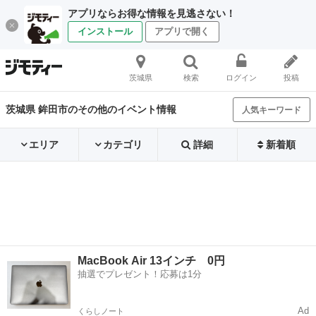
アプリならお得な情報を見逃さない！
インストール
アプリで開く
茨城県
検索
ログイン
投稿
茨城県 鉾田市のその他のイベント情報
人気キーワード
エリア
カテゴリ
詳細
新着順
MacBook Air 13インチ 0円
抽選でプレゼント！応募は1分
Ad
くらしノート