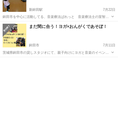
新鉾田駅
7月22日
鉾田市を中心に活動してる、音楽療法ぱれっと 音楽療法士の室智美
です✨ 夏休み終わるのもあと少し、、という時期にやります！平日開
茨城
鉾田市
新鉾田駅
その他
まだ間に合う！ヨガ×おんがくであそぼ！
催は初めてですが、みんなでおんがくを楽しみませんか？ 楽器を使う
のはもちろん！シャボン玉を飛ば...
鉾田市
7月11日
茨城県鉾田市の貸しスタジオにて、親子向けにヨガと音楽のイベント
を行います❗ 鉾田市生まれ・育ちの二人⭐ヨガインストラクターと音楽
茨城
鉾田市
その他
療法士とのコラボイベントです！４月にはじめて行い、今回が2回目で
す☺️ 美をテーマにした...