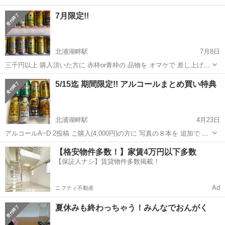
7月限定!!
北浦湖畔駅
7月8日
三千円以上 購入頂いた方に 赤枠or青枠の 品物を オマケで 差し上げま
す。 1つずつ お値引が面倒な為💦 現金お取引のほか、物々交換も対象
茨城
鉾田市
北浦湖畔駅
その他
対象
5/15迄 期間限定!! アルコールまとめ買い特典
となります。 ※物々交換希望の方は、別投稿あり 「物々交換希望の方
必ずお...
北浦湖畔駅
4月23日
アルコールA~D 2投稿 ご購入(4,000円)の方に 写真の８本を 追加で プ
レゼントします!! ※取引可能場所はプロフィール 参考価格 キリングリ
茨城
鉾田市
北浦湖畔駅
その他
クラフト
【格安物件多数！】家賃4万円以下多数
ーンズフリー 150円×2=300 キリンレモンサワー 1...
【保証人ナシ】賃貸物件多数掲載！
Ad
ニフティ不動産
夏休みも終わっちゃう！みんなでおんがく