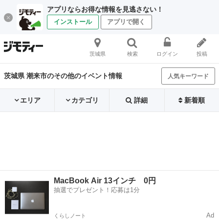
アプリならお得な情報を見逃さない！
インストール
アプリで開く
茨城県
検索
ログイン
投稿
茨城県 潮来市のその他のイベント情報
人気キーワード
エリア
カテゴリ
詳細
新着順
MacBook Air 13インチ 0円
抽選でプレゼント！応募は1分
Ad
くらしノート