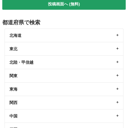
投稿画面へ (無料)
都道府県で検索
北海道
東北
北陸・甲信越
関東
東海
関西
中国