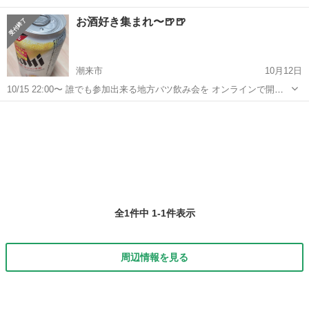
お酒好き集まれ〜🍺🍺
潮来市
10月12日
10/15 22:00〜 誰でも参加出来る地方バツ飲み会を オンラインで開催
します☺️✨ 中々外で飲めないけど、みんなと飲みたい！ 交流深めたい
茨城
潮来市
その他
オンライン
という方は是非参加してください✨ さまざまな県の人達とお酒を飲め
たら 嬉しい...
全1件中 1-1件表示
周辺情報を見る