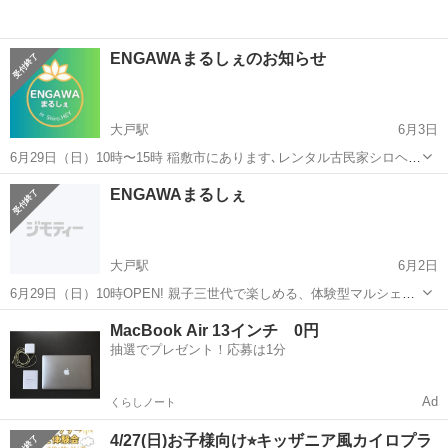
ENGAWAまるしぇのお知らせ
大戸駅
6月3日
6月29日（日）10時〜15時 稲敷市にあります､レンタル古民家シロヘエ
にて､マルシェを開催致します♪ 今回2回目となるマルシェですが､前回
茨城
稲敷市
大戸駅
その他
マルシェ
ENGAWAまるしぇ
同様「親子三世代で楽しめる!体験型マルシェ」として､個性豊かな出
店となっています😊...
大戸駅
6月2日
6月29日（日）10時OPEN! 親子三世代で楽しめる、体験型マルシェで
す✨ 個性豊かな出店ばかりで､小規模ながら飽きさせません✌️😊 ぜひ､
茨城
稲敷市
大戸駅
その他
マルシェ
MacBook Air 13インチ 0円
ご家族、ご友人とご一緒に遊びに来てください😊
抽選でプレゼント！応募は1分
Ad
くらしノート
4/27(日)お子様向け⭐︎キッザニア風カイロプラ