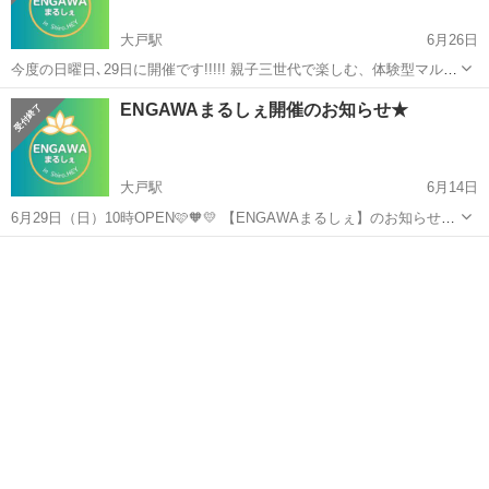
大戸駅
6月26日
今度の日曜日､29日に開催です!!!!! 親子三世代で楽しむ、体験型マルシ
ェ❤️💛🩷 是非､足をお運びください😊✨✨✨ 米粉パン＆お菓子販売 御
茨城
稲敷市
大戸駅
その他
アイリッシュハープ
ENGAWAまるしぇ開催のお知らせ★
朱印帳作り レジンキーホルダー作り フリーコーヒー レンタサイクル
移動式サウ...
大戸駅
6月14日
6月29日（日）10時OPEN🩷🧡💛 【ENGAWAまるしぇ】のお知らせで
す。 今回､2回目となる 「親子三世代で楽しめる体験型マルシェ」🌈🌈
茨城
稲敷市
大戸駅
その他
アイリッシュハープ
🌈🌈🌈 小規模ながら､個性豊かな､そしてゆっくり和める空間となって
おります😊✨ ...