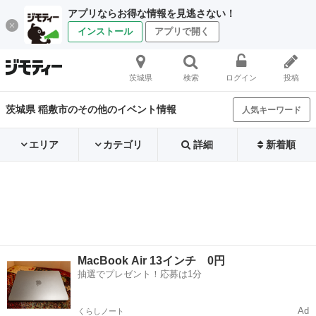
アプリならお得な情報を見逃さない！
インストール
アプリで開く
茨城県
検索
ログイン
投稿
茨城県 稲敷市のその他のイベント情報
人気キーワード
エリア
カテゴリ
詳細
新着順
MacBook Air 13インチ 0円
抽選でプレゼント！応募は1分
Ad
くらしノート