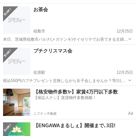
お茶会
稲敷市
12月25日
本日、茨城県稲敷市パルナ(メガドンキ)サイゼリヤでお茶できる主婦募
集☕
茨城
稲敷市
その他
お茶会
プチクリスマス会
佐原駅
12月25日
税込550円のプチプレゼント交換しながら女子会しませんか？🎅🏻(強
制ではありません) 及び、お茶会でも募集してます😊 短時間の参加OK
茨城
稲敷市
佐原駅
その他
【格安物件多数✨】家賃4万円以下多数
です🙆‍♀️
【保証人ナシ】賃貸物件多数掲載！
Ad
ニフティ不動産
【ENGAWAまるしぇ】開催まで､3日!