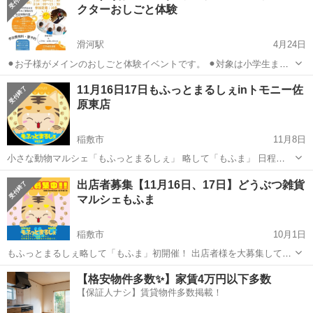
クターおしごと体験
滑河駅
4月24日
⚫︎お子様がメインのおしごと体験イベントです。 ⚫︎対象は小学生また
は中学生の 親子ペアでもお友達ペアでもご参加できます。 ⚫︎参加費→
茨城
稲敷市
滑河駅
その他
会場
11月16日17日もふっとまるしぇinトモニー佐
無料 ⚫︎楽しみながらも お子様の姿勢の意識付けにもなるかと思いま
原東店
す。 4/27(日...
稲敷市
11月8日
小さな動物マルシェ「もふっとまるしぇ」 略して「もふま」 日程
2024年11月16日(土)17日(日) 時間 11:00〜16:00 場所 トモニー佐原東
茨城
稲敷市
その他
雑貨
出店者募集【11月16日、17日】どうぶつ雑貨
店内特設会場 (ホームセンター山新佐原東店敷地内ペットショ...
マルシェもふま
稲敷市
10月1日
もふっとまるしぇ略して「もふま」初開催！ 出店者様を大募集してお
ります。 日程 2024年11月16日(土)17日(日) 準備 9:00〜 時間 11:00〜
茨城
稲敷市
その他
雑貨
【格安物件多数✨】家賃4万円以下多数
16:00 場所 トモニー佐原東店前駐車場(屋外) ...
【保証人ナシ】賃貸物件多数掲載！