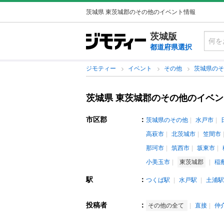
茨城県 東茨城郡のその他のイベント情報
茨城版
都道府県選択
ジモティー
イベント
その他
茨城県の
茨城県 東茨城郡のその他のイベ
市区郡
：
茨城県のその他
水戸市
高萩市
北茨城市
笠間市
那珂市
筑西市
坂東市
小美玉市
東茨城郡
稲
駅
：
つくば駅
水戸駅
土浦駅
投稿者
：
その他の全て
直接
仲