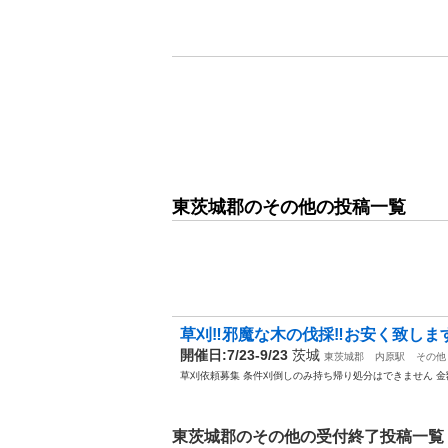
東茨城郡のその他の投稿一覧
草刈‼️邪魔な木の伐採‼️お安く致し
開催日:7/23-9/23
茨城
東茨城郡
内原駅
その他
草刈依頼募集 条件刈倒しのみ持ち帰り処分はできません 金額
東茨城郡のその他の受付終了投稿一覧