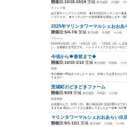
開催日:10/18-10/19
茨城
東茨城郡
大洗駅
そ
キャンプ場
あす旅キャンプフェス2025 ★10/19(日)キッチンカ
ンプフェス」 ★キッチンカーの追加募集を開始します。限定１
2025年マリンタワーマルシェおお
開催日:5/4-7/6
茨城
東茨城郡
大洗駅
その他
マルシェ
2025年5月4日（日）・6月1日（日）・7月6日（日）
い」を開催する予定です。 ハンドメイドアクセサリーやクラ
今頃から🍁春前まで🍀
開催日:10/10-1/10
茨城
東茨城郡
羽鳥駅
その
植物
冬の植物〜🏵️始まりました〜 まだ、出揃っては居ませんで
てます〜
茨城町のどきどきファーム
開催日:9/29
茨城
東茨城郡
羽鳥駅
その他
観葉植物
お花屋さんで、9/29（日） 種と薬品以外 全品2🈹引きで
きます🚙 因みにパートさん募集してましたよ〜😃🍀 力
マリンタワーマルシェおおあらい出
開催日:9/1-12/1
茨城
東茨城郡
大洗駅
その他