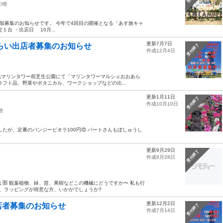
の他
ー★追加募集のお知らせです。 今年で4回目の開催となる「あす旅キャ
台 ・出店日 10月...
更新7月7日
あらい出店者募集のお知らせ
受付終了
作成12月4日
に大洗マリンタワー前芝生公園にて「マリンタワーマルシェおおあら
フト品、野菜やボタニカル、ワークショップなどの出...
更新1月11日
受付終了
作成10月10日
他
したが、定番のパンジービオラ100円😍 パートさんもぼしゅうし
更新9月29日
受付終了
作成9月28日
すよ🈹 観葉植物、鉢、苗、果樹などこの機械にどうですか〜 私も行
仕事、ラッピングが得意な方、いかがでしょうか?
更新12月2日
店者募集のお知らせ
受付終了
作成7月14日