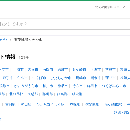
地元の掲示板 ジモティー
その他
東茨城郡のその他
ント情報
全29件
日立市
土浦市
古河市
石岡市
結城市
龍ケ崎市
下妻市
常総市
常陸
取手市
牛久市
つくば市
ひたちなか市
鹿嶋市
潮来市
守谷市
常陸
稲敷市
かすみがうら市
桜川市
神栖市
行方市
鉾田市
つくばみらい市
敷郡
北相馬郡
久慈郡
那珂郡
猿島郡
結城郡
古河駅
勝田駅
ひたち野うしく駅
赤塚駅
偕楽園駅
龍ケ崎市駅
路線・駅
介