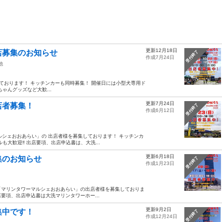
更新12月18日
店募集のお知らせ
受付終了
作成7月24日
他
出店者を募集しております！ キッチンカーも同時募集！ 開催日には小型犬専用ド
ゃんグッズなど大歓...
更新7月24日
店者募集！
受付終了
作成6月12日
マルシェおおあらい」の 出店者様を募集しております！ キッチンカ
も大歓迎‼ 出店要項、出店申込書は、大洗...
更新6月18日
集のお知らせ
受付終了
作成1月23日
ます「マリンタワーマルシェおおあらい」の出店者様を募集しておりま
店要項、出店申込書は大洗マリンタワーホー...
更新9月2日
集中です！
受付終了
作成12月24日