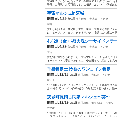
茨城町でじゃがいもを育てている農家です👨‍🌾 じゃがいも
平日、土日祝、対応可能です。ご相談ください ⇒3候補ほど
宇宙マルシェin茨城
開催日:4/29
茨城
東茨城郡
大洗駅
その他
宇宙
愛知から始まり、鹿児島、大阪、東京、北海道と全国に広が
は、ヒーリング、占い、チャネリング、物販などの癒し体験
4／29（金・祝)大洗シーサイドステー
開催日:4/29
茨城
東茨城郡
大洗駅
その他
宇宙
愛を知る愛知から始まった、宇宙マルシェ。 出店者もご来
ィーイベントの宇宙マルシェは、今全国各地に広がりを見せて
手相鑑定士 怜香のワンコイン鑑定
開催日:12/18
茨城
東茨城郡
大洗駅
その他
鑑定士
12月18日(土) 11～15時 コミュニティスペース咲楽やさん
士 怜香が ワンコイン(500円)で 15分 鑑定を行います。屋
茨城町長岡古民家マルシェ〜葵〜
開催日:12/19
茨城
東茨城郡
偕楽園駅
その他
古民家
12/19(日) 10:00〜16:00 茨城町長岡免許センター近
ージ フットマッサージ ドライヘッドスパ マツエク、まつパー