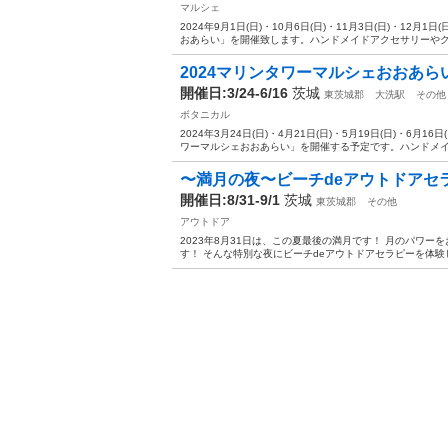
マルシェ
2024年9月1日(日)・10月6日(日)・11月3日(日)・1
おあらい」を開催致します。ハンドメイドアクセサリーやクラ
2024マリンタワーマルシェおおあ
開催日:3/24-6/16
茨城
東茨城郡
大洗駅
その他
ボタニカル
2024年3月24日(日)・4月21日(日)・5月19日(日)・6
ワーマルシェおおあらい」を開催する予定です。ハンドメイド
〜満月の夜〜ビーチdeアウトドアセ
開催日:8/31-9/1
茨城
東茨城郡
その他
アウトドア
2023年8月31日は、この夏最後の満月です！ 月のパワ
す！ そんな特別な夜にビーチdeアウトドアセラピーを体験したみ