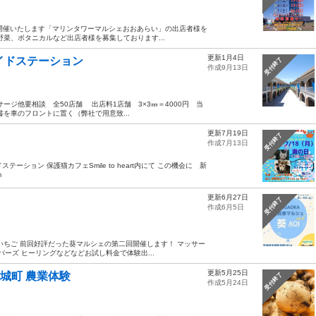
）に開催いたします「マリンタワーマルシェおおあらい」の出店者様を
菜、ボタニカルなど出店者様を募集しております...
更新1月4日
洗サイドステーション
受付終了
作成9月13日
ージ他要相談 全50店舗 出店料1店舗 3×3㎜＝4000円 当
を車のフロントに置く（弊社で用意致...
更新7月19日
受付終了
作成7月13日
ドステーション 保護猫カフェSmile to heart内にて この機会に 新
m
更新6月27日
受付終了
作成6月5日
いちご 前回好評だった葵マルシェの第二回開催します！ マッサー
バーズ ヒーリングなどなどお試し料金で体験出...
更新5月25日
茨城町 農業体験
受付終了
作成5月24日