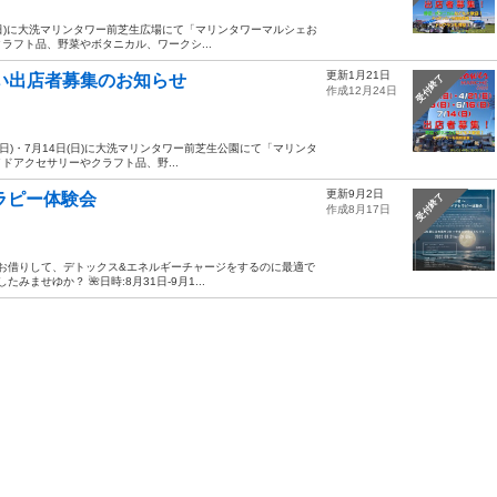
2月1日(日)に大洗マリンタワー前芝生広場にて「マリンタワーマルシェお
フト品、野菜やボタニカル、ワークシ...
更新1月21日
らい出店者募集のお知らせ
受付終了
作成12月24日
月16日(日)・7月14日(日)に大洗マリンタワー前芝生公園にて「マリンタ
アクセサリーやクラフト品、野...
更新9月2日
ラピー体験会
受付終了
作成8月17日
ーをお借りして、デトックス&エネルギーチャージをするのに最適で
ませゆか？ 🌺日時:8月31日-9月1...