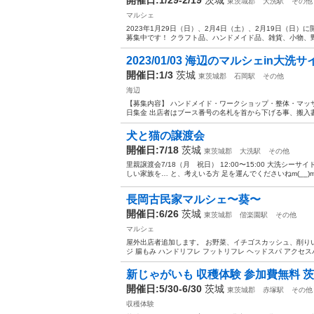
東茨城郡
大洗駅
その他
マルシェ
2023年1月29日（日）、2月4日（土）、2月19日（日
募集中です！ クラフト品、ハンドメイド品、雑貨、小物、野
2023/01/03 海辺のマルシェin大
開催日:1/3
茨城
東茨城郡
石岡駅
その他
海辺
【募集内容】 ハンドメイド・ワークショップ・整体・マッサ
日集金 出店者はブース番号の名札を首から下げる事、搬入書
犬と猫の譲渡会
開催日:7/18
茨城
東茨城郡
大洗駅
その他
里親譲渡会7/18（月 祝日） 12:00〜15:00 大洗シーサイ
しい家族を… と、考えいる方 足を運んでくださいねm(__)
長岡古民家マルシェ〜葵〜
開催日:6/26
茨城
東茨城郡
偕楽園駅
その他
マルシェ
屋外出店者追加します。 お野菜、イチゴスカッシュ、削り
ジ 腸もみ ハンドリフレ フットリフレ ヘッドスパ アクセス
新じゃがいも 収穫体験 参加費無料 
開催日:5/30-6/30
茨城
東茨城郡
赤塚駅
その他
収穫体験