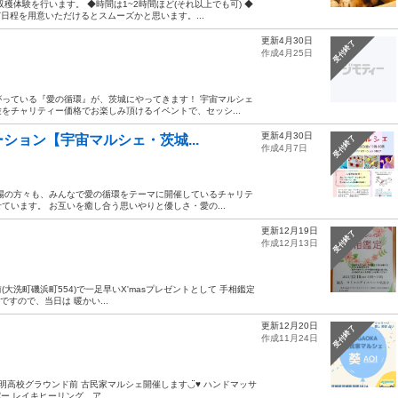
収穫体験を行います。 ◆時間は1~2時間ほど(それ以上でも可) ◆
日程を用意いただけるとスムーズかと思います。...
更新4月30日
受付終了
作成4月25日
っている『愛の循環』が、茨城にやってきます！ 宇宙マルシェ
をチャリティー価格でお楽しみ頂けるイベントで、セッシ...
更新4月30日
ション【宇宙マルシェ・茨城...
受付終了
作成4月7日
場の方々も、みんなで愛の循環をテーマに開催しているチャリテ
います。 お互いを癒し合う思いやりと優しさ・愛の...
更新12月19日
受付終了
作成12月13日
前(大洗町磯浜町554)で一足早いX'masプレゼントとして 手相鑑定
外ですので、当日は 暖かい...
更新12月20日
受付終了
作成11月24日
く、 啓明高校グラウンド前 古民家マルシェ開催します◡̈♥︎ ハンドマッサ
 レイキヒーリング、ア...