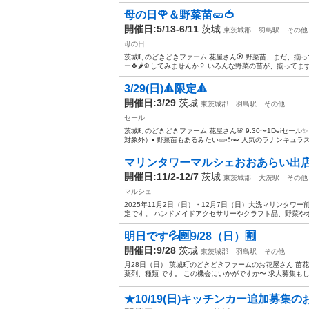
母の日🌹＆野菜苗🥒🍅
開催日:5/13-6/11
茨城
東茨城郡
羽鳥駅
その他
母の日
茨城町のどきどきファーム 花屋さん🏵️ 野菜苗、まだ、揃っ
ー🍀🌶️🫑してみませんか？ いろんな野菜の苗が、揃ってます
3/29(日)🔺限定🔺
開催日:3/29
茨城
東茨城郡
羽鳥駅
その他
セール
茨城町のどきどきファーム 花屋さん🌸 9:30〜1Deiセール✨
対象外）▪️ 野菜苗もあるみたい🥒🍅🫛 人気のラナンキュラスラッ
マリンタワーマルシェおおあらい出
開催日:11/2-12/7
茨城
東茨城郡
大洗駅
その他
マルシェ
2025年11月2日（日）・12月7日（日）大洗マリンタ
定です。 ハンドメイドアクセサリーやクラフト品、野菜やボ
明日です💦🈹9/28（日）🈹
開催日:9/28
茨城
東茨城郡
羽鳥駅
その他
月28日（日） 茨城町のどきどきファームのお花屋さん 苗花
薬剤、種類 です。 この機会にいかがですか〜 求人募集も
★10/19(日)キッチンカー追加募集の