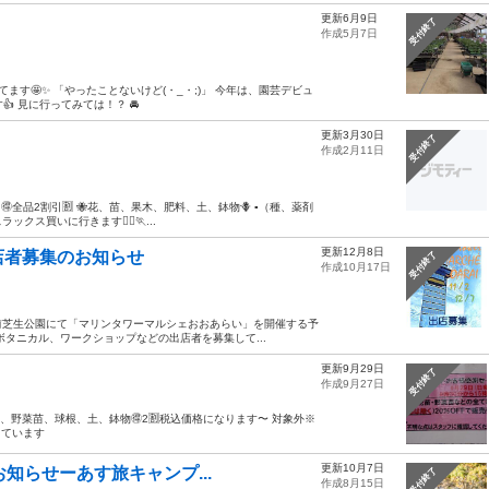
更新6月9日
受付終了
作成5月7日
てます🤩✨ 「やったことないけど(・_・;)」 今年は、園芸デビュ
 見に行ってみては！？ 🚘️
更新3月30日
受付終了
作成2月11日
 🉐全品2割引🈹 🐝花、苗、果木、肥料、土、鉢物🪻 ▪️（種、薬剤
クス買いに行きます🏃‍♀️🏃‍...
更新12月8日
店者募集のお知らせ
受付終了
作成10月17日
ワー前芝生公園にて「マリンタワーマルシェおおあらい」を開催する予
タニカル、ワークショップなどの出店者を募集して...
更新9月29日
受付終了
作成9月27日
、野菜苗、球根、土、鉢物🉐2🈹税込価格になります〜 対象外※
しています
更新10月7日
お知らせーあす旅キャンプ...
受付終了
作成8月15日