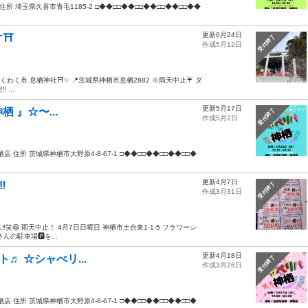
喜店 住所 埼玉県久喜市青毛1185-2 □◆◆□□◆◆□□◆◆□□◆◆□□◆◆
更新6月24日
す⛩
受付終了
作成5月12日
息栖わくわく市 息栖神社⛩✨ 📍茨城県神栖市息栖2882 ※雨天中止☔️ ダ
...
更新5月17日
神栖 』☆〜...
受付終了
作成5月2日
城神栖店 住所 茨城県神栖市大野原4-8-67-1 □◆◆□□◆◆□□◆◆□□◆
更新4月7日
️
受付終了
作成3月31日
‼️笑😆 雨天中止！ 4月7日日曜日 神栖市土合東1-1-5 フラワーシ
の駐車場🅿️を...
更新4月18日
ート♬ ☆シャべリ...
受付終了
作成3月26日
城神栖店 住所 茨城県神栖市大野原4-8-67-1 □◆◆□□◆◆□□◆◆□□◆