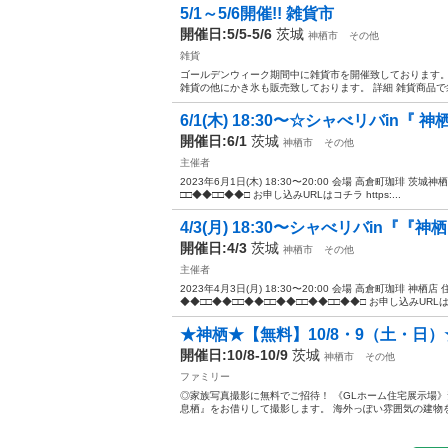
5/1～5/6開催!! 雑貨市
開催日:5/5-5/6
茨城
神栖市
その他
雑貨
ゴールデンウィーク期間中に雑貨市を開催致しております。
雑貨の他にかき氷も販売致しております。 詳細 雑貨商品で袋詰
6/1(木) 18:30〜☆シャべリバin『 
開催日:6/1
茨城
神栖市
その他
主催者
2023年6月1日(木) 18:30〜20:00 会場 高倉町珈琲 茨城
□□◆◆□□◆◆□ お申し込みURLはコチラ https:...
4/3(月) 18:30〜シャべリバin『『神
開催日:4/3
茨城
神栖市
その他
主催者
2023年4月3日(月) 18:30〜20:00 会場 高倉町珈琲 神
◆◆□□◆◆□□◆◆□□◆◆□□◆◆□□◆◆□ お申し込みURLは.
★神栖★【無料】10/8・9（土・日）
開催日:10/8-10/9
茨城
神栖市
その他
ファミリー
◎家族写真撮影に無料でご招待！ 《GLホーム住宅展示場
息栖』をお借りして撮影します。 海外っぽい雰囲気の建物を