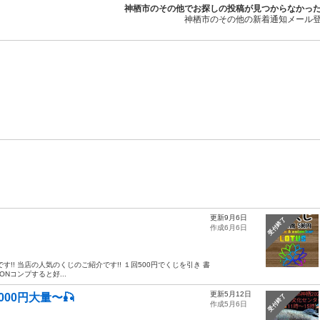
神栖市のその他でお探しの投稿が見つからなかっ
神栖市のその他の新着通知メール
更新9月6日
受付終了
作成6月6日
Sです!! 当店の人気のくじのご紹介です!! １回500円でくじを引き 書
ONコンプすると好...
更新5月12日
000円大量〜🎣
受付終了
作成5月6日