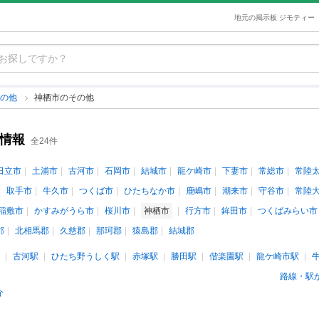
地元の掲示板 ジモティー
その他
神栖市のその他
ト情報
全24件
日立市
土浦市
古河市
石岡市
結城市
龍ケ崎市
下妻市
常総市
常陸
取手市
牛久市
つくば市
ひたちなか市
鹿嶋市
潮来市
守谷市
常陸
稲敷市
かすみがうら市
桜川市
神栖市
行方市
鉾田市
つくばみらい市
郡
北相馬郡
久慈郡
那珂郡
猿島郡
結城郡
古河駅
ひたち野うしく駅
赤塚駅
勝田駅
偕楽園駅
龍ケ崎市駅
路線・駅
介