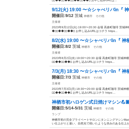
□□◆◆□□◆◆□□◆◆□□◆◆□ お申し込みURLは...
9/12(火) 19:00 〜☆シャべリバin『 神
開催日:9/12
茨城
神栖市
その他
主催者
2023年9月12日(火) 19:00〜20:30 会場 高倉町珈琲 茨
◆□□◆◆□□◆◆□ お申し込みURLはコチラ https...
8/2(水) 19:00 〜☆シャべリバin『 神栖
開催日:8/2
茨城
神栖市
その他
主催者
2023年8月2日(水) 19:00〜20:30 会場 高倉町珈琲 茨城
□□◆◆□□◆◆□ お申し込みURLはコチラ https...
7/3(月) 18:30 〜☆シャべリバin『 神栖
開催日:7/3
茨城
神栖市
その他
主催者
2023年7月3日(月) 18:30〜20:00 会場 高倉町珈琲 茨城
□□◆◆□□◆◆□ お申し込みURLはコチラ https:...
神栖市初ハロゲン式日焼けマシン💪
開催日:5/14-5/31
茨城
神栖市
その他
ランプ
神栖市初の完全プライベートサロンにタンニングマシンMatr
い仕上がりと違い、自然光で焼いたような赤みのある仕上がりに