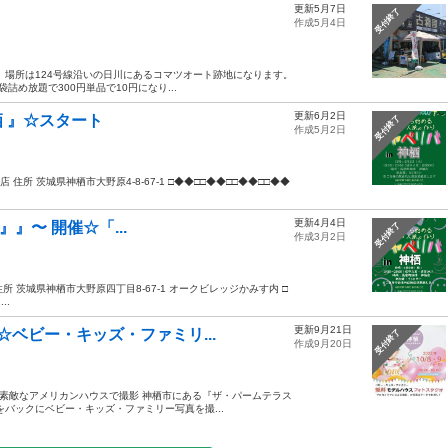
更新5月7日
受付終了
作成5月4日
 場所は124号線沿いの日川にあるコマツオート跡地になります。
め放題で300円単品で10円になり...
更新6月2日
神栖 』☆スタート
受付終了
作成5月2日
神栖店 住所 茨城県神栖市大野原4-8-67-1 □◆◆□□◆◆□□◆◆□□◆◆
更新4月4日
栖』』〜 開催☆「...
受付終了
作成3月2日
栖店 住所 茨城県神栖市大野原四丁目8-67-1 オークビレッジかみす内 □
..
更新9月21日
☆ベビー・キッズ・ファミリ...
受付終了
作成9月20日
》素敵なアメリカンハウスで撮影 神栖市にある『ザ・パームテラス
バックにベビー・キッズ・ファミリー写真を撮...