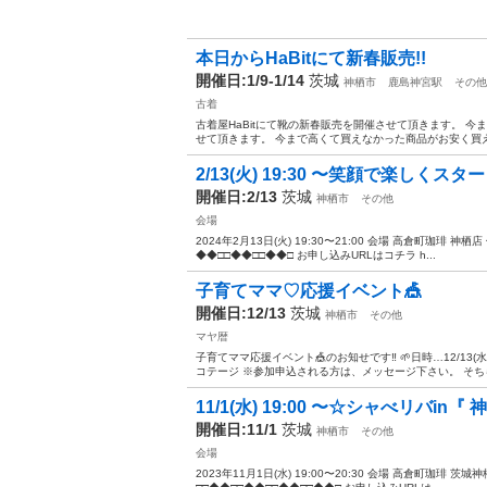
本日からHaBitにて新春販売!!
開催日:1/9-1/14
茨城
神栖市
鹿島神宮駅
その他
古着
古着屋HaBitにて靴の新春販売を開催させて頂きます。 今
せて頂きます。 今まで高くて買えなかった商品がお安く買え
2/13(火) 19:30 〜笑顔で楽しくスタ
開催日:2/13
茨城
神栖市
その他
会場
2024年2月13日(火) 19:30〜21:00 会場 高倉町珈琲 神栖
◆◆□□◆◆□□◆◆□ お申し込みURLはコチラ h...
子育てママ♡応援イベント🎪
開催日:12/13
茨城
神栖市
その他
マヤ暦
子育てママ応援イベント🎪のお知せです‼️ 🌱日時…12/13(水
コテージ ※参加申込される方は、メッセージ下さい。 そちら
11/1(水) 19:00 〜☆シャべリバin『 神
開催日:11/1
茨城
神栖市
その他
会場
2023年11月1日(水) 19:00〜20:30 会場 高倉町珈琲 茨