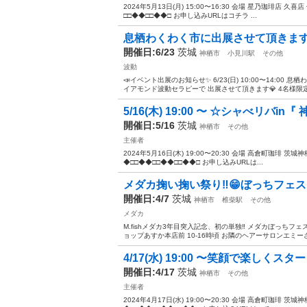
2024年5月13日(月) 15:00〜16:30 会場 星乃珈琲店 久
□□◆◆□□◆◆□ お申し込みURLはコチラ ...
息栖わくわく市に出展させて頂きま
開催日:6/23
茨城
神栖市
小見川駅
その他
波動
📣イベント出展のお知らせ✨ 6/23(日) 10:00〜14:00 
イアモンド波動セラピーで 出展させて頂きます💎 4名様限定‼️ 
5/16(木) 19:00 〜 ☆シャべリバin『 
開催日:5/16
茨城
神栖市
その他
主催者
2024年5月16日(木) 19:00〜20:30 会場 高倉町珈琲 茨
◆□□◆◆□□◆◆□□◆◆□ お申し込みURLは...
メダカ掬い掬い祭り‼️😁ぼっちフェス‼
開催日:4/7
茨城
神栖市
椎柴駅
その他
メダカ
M.fishメダカ3年目突入記念、初の単独‼️ メダカぼっちフェス
ョップあすか本店前 10-16時頃 お隣のヘアーサロンエミーさん
4/17(水) 19:00 〜笑顔で楽しくスタ
開催日:4/17
茨城
神栖市
その他
主催者
2024年4月17日(水) 19:00〜20:30 会場 高倉町珈琲 茨