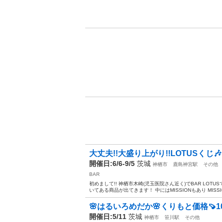
大丈夫!!大盛り上がり!!LOTUSくじ🎶
開催日:6/6-9/5
茨城
神栖市
鹿島神宮駅
その他
BAR
初めまして!! 神栖市木崎(児玉医院さん近く)でBAR LOTU
いてある商品が出てきます！ 中にはMISSIONもあり MISSI
🌸はるいろめだか🌸くりもと価格🍠1
開催日:5/11
茨城
神栖市
笹川駅
その他