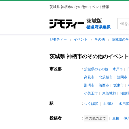
茨城県 神栖市のその他のイベント情報
茨城版
都道府県選択
ジモティー
イベント
その他
茨城県の
茨城県 神栖市のその他のイベン
市区郡
：
茨城県のその他
水戸市
高萩市
北茨城市
笠間市
那珂市
筑西市
坂東市
小美玉市
東茨城郡
稲敷
駅
：
つくば駅
土浦駅
水戸駅
投稿者
：
その他の全て
直接
仲