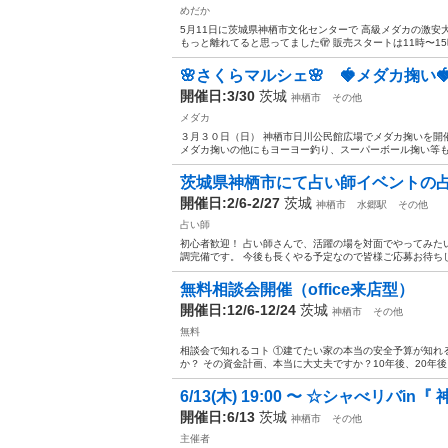
めだか
5月11日に茨城県神栖市文化センターで 高級メダカの激安大
もっと離れてると思ってました🫣 販売スタートは11時〜15時⏰
🌸さくらマルシェ🌸 🍓メダカ掬い
開催日:3/30
茨城
神栖市
その他
メダカ
３月３０日（日） 神栖市日川公民館広場でメダカ掬いを開
メダカ掬いの他にもヨーヨー釣り、スーパーボール掬い等もご用意
茨城県神栖市にて占い師イベントの
開催日:2/6-2/27
茨城
神栖市
水郷駅
その他
占い師
初心者歓迎！ 占い師さんで、活躍の場を対面でやってみた
調完備です。 今後も長くやる予定なので皆様ご応募お待ち
無料相談会開催（office来店型）
開催日:12/6-12/24
茨城
神栖市
その他
無料
相談会で知れるコト ①建てたい家の本当の安全予算が知れ
か？ その資金計画、本当に大丈夫ですか？10年後、20年後
6/13(木) 19:00 〜 ☆シャべリバin『 
開催日:6/13
茨城
神栖市
その他
主催者