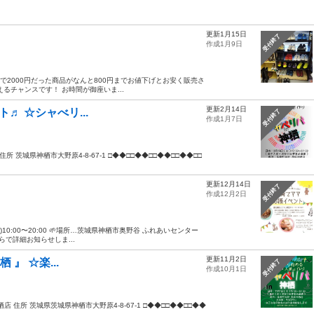
更新1月15日
受付終了
作成1月9日
まで2000円だった商品がなんと800円までお値下げとお安く販売さ
るチャンスです！ お時間が御座いま...
更新2月14日
ート♬ ☆シャべリ...
受付終了
作成1月7日
店 住所 茨城県神栖市大野原4-8-67-1 □◆◆□□◆◆□□◆◆□□◆◆□□
更新12月14日
受付終了
作成12月2日
)10:00〜20:00 🌱場所…茨城県神栖市奥野谷 ふれあいセンター
で詳細お知らせしま...
更新11月2日
栖 』 ☆楽...
受付終了
作成10月1日
城神栖店 住所 茨城県茨城県神栖市大野原4-8-67-1 □◆◆□□◆◆□□◆◆