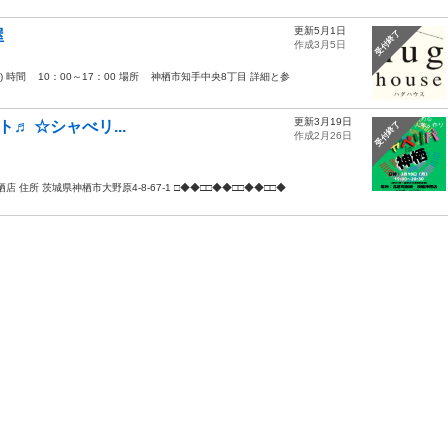
更新5月1日
屋
受付終了
作成3月5日
日) 時間 10：00～17：00 場所 神栖市知手中央8丁目 詳細と参
更新3月19日
ート♬ ☆シャべリ...
受付終了
作成2月26日
城神栖店 住所 茨城県神栖市大野原4-8-67-1 □◆◆□□◆◆□□◆◆□□◆