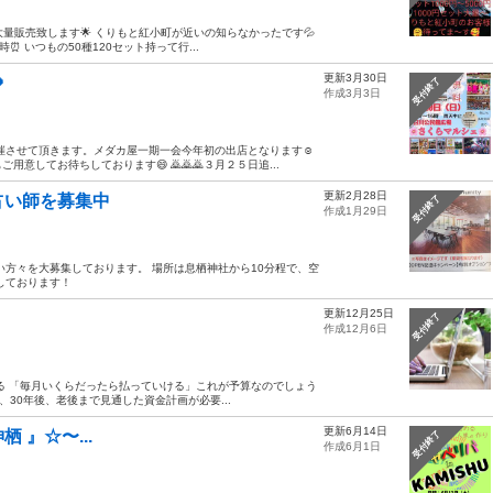
量販売致します🌟 くりもと紅小町が近いの知らなかったです💦
️ いつもの50種120セット持って行...
更新3月30日

受付終了
作成3月3日
催させて頂きます。メダカ屋一期一会今年初の出店となります☺️
してお待ちしております😄 🙇🙇🙇３月２５日追...
更新2月28日
占い師を募集中
受付終了
作成1月29日
い方々を大募集しております。 場所は息栖神社から10分程で、空
しております！
更新12月25日
受付終了
作成12月6日
る 「毎月いくらだったら払っていける」これが予算なのでしょう
、30年後、老後まで見通した資金計画が必要...
更新6月14日
神栖 』☆〜...
受付終了
作成6月1日