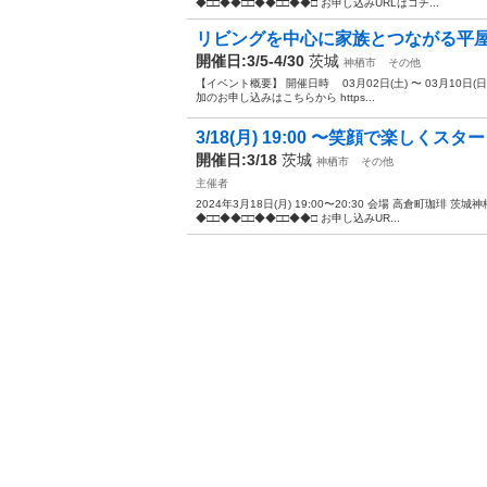
◆□□◆◆□□◆◆□□◆◆□ お申し込みURLはコチ...
リビングを中心に家族とつながる平
開催日:3/5-4/30
茨城
神栖市
その他
【イベント概要】 開催日時 03月02日(土) 〜 03月10日(
加のお申し込みはこちらから https...
3/18(月) 19:00 〜笑顔で楽しくスタ
開催日:3/18
茨城
神栖市
その他
主催者
2024年3月18日(月) 19:00〜20:30 会場 高倉町珈琲 茨
◆□□◆◆□□◆◆□□◆◆□ お申し込みUR...