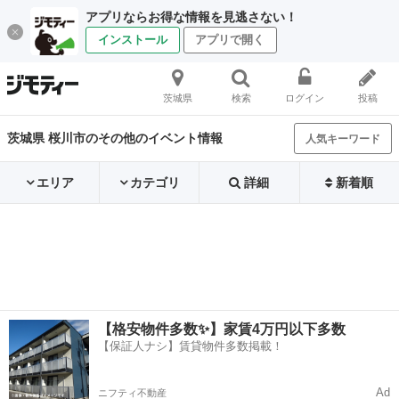
アプリならお得な情報を見逃さない！
インストール
アプリで開く
茨城県
検索
ログイン
投稿
茨城県 桜川市のその他のイベント情報
人気キーワード
エリア
カテゴリ
詳細
新着順
【格安物件多数✨】家賃4万円以下多数
【保証人ナシ】賃貸物件多数掲載！
Ad
ニフティ不動産