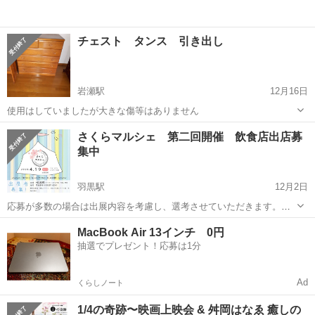
チェスト タンス 引き出し
岩瀬駅
12月16日
使用はしていましたが大きな傷等はありません
茨城
桜川市
岩瀬駅
その他
さくらマルシェ 第二回開催 飲食店出店募
集中
羽黒駅
12月2日
応募が多数の場合は出展内容を考慮し、選考させていただきます。
2020年４月19日 日曜日 （雨天決行）延期なし。 11：00～17：00
茨城
桜川市
羽黒駅
その他
MacBook Air 13インチ 0円
桜源郷 （羽黒駅前分譲地にて） (emoji)出店料(emoji) 飲食＆キッ...
抽選でプレゼント！応募は1分
Ad
くらしノート
1/4の奇跡〜映画上映会 & 舛岡はなゑ 癒しの