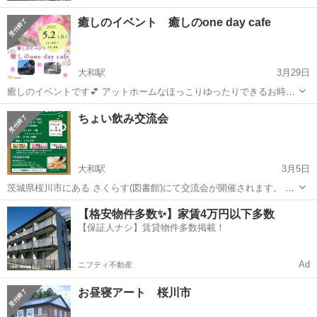
癒しのイベント 癒しのone day cafe
大和駅
3月29日
癒しのイベントです💕 アットホームなほっこりゆったりできるお時間
を 共に過ごさせていただけたら嬉しいです😊 入場無料です。 どなた
茨城
桜川市
大和駅
その他
古民家
ちょい飲み交流会
でもいらしていただけます！ ※各セッション、お弁当は有料になりま
す。 ...
大和駅
3月5日
茨城県桜川市にある さくらす(図書館)にて交流会が開催されます。 お
時間のある方は#ちょい金しませんか？
茨城
桜川市
大和駅
その他
【格安物件多数✨】家賃4万円以下多数
【保証人ナシ】賃貸物件多数掲載！
Ad
ニフティ不動産
お昼寝アート 桜川市