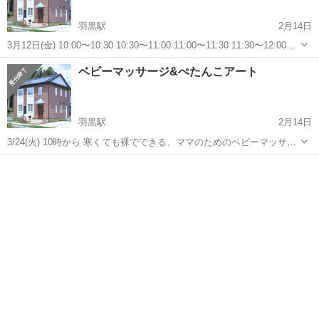
羽黒駅
2月14日
3月12日(金) 10:00〜10:30 10:30〜11:00 11:00〜11:30 11:30〜12:00
12:00〜12:30 12:30〜13:00 ※各回30分、1組様のご案内 ・対象年齢
茨城
桜川市
羽黒駅
その他
アート
ベビーマッサージ&ぺたんこアート
は、設けてないので何歳...
羽黒駅
2月14日
3/24(火) 10時から 寒くても裸でできる、ママのためのベビーマッサー
ジ ①寒くても裸でできる、ママのためのベビーマッサージ ●ベビーマ
茨城
桜川市
羽黒駅
その他
ママ
ッサージの目的って？ ・赤ちゃんの心身の発育を促し、精神を安定さ
せる ・親に育児...