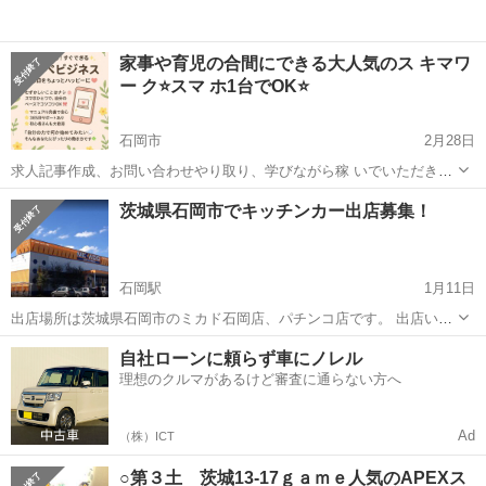
家事や育児の合間にできる大人気のス キマワ
ー ク⭐️スマ ホ1台でOK⭐️
石岡市
2月28日
求人記事作成、お問い合わせやり取り、学びながら稼 いでいただきま
す。 【活動時間】 ご自身の出来る時間帯で大丈夫です。 1日1時間〜
茨城
石岡市
その他
時間帯
茨城県石岡市でキッチンカー出店募集！
OK ※長期的にお付き合いできる方で、業 務 連 絡をコマメにとれる方
を...
石岡駅
1月11日
出店場所は茨城県石岡市のミカド石岡店、パチンコ店です。 出店いた
だけますキッチンカー様を募集しています！ 「この日が空いてるな
茨城
石岡市
石岡駅
その他
キッチンカー
自社ローンに頼らず車にノレル
ぁ」とお困りの皆様、 ぜひお気軽にご連絡下さい！ 出店料は無料で、
理想のクルマがあるけど審査に通らない方へ
電気・水道設備あ...
Ad
（株）ICT
○第３土 茨城13-17ｇａｍｅ人気のAPEXス