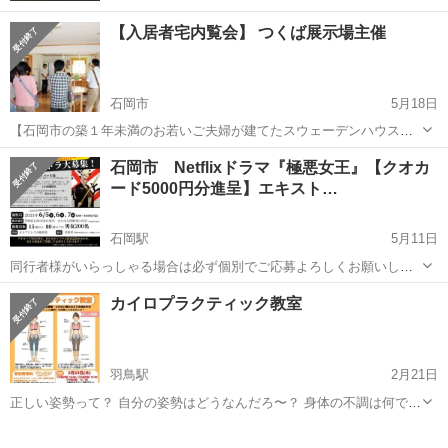
【入居者宅内覧会】 つくば展示場主催
石岡市
5月18日
【石岡市の築１年未満のお若いご夫婦が建てたスウェーデンハウス】
人気のコンセプト企画商品「ヘンマベスト」の5LDKタイプ 趣味室・
茨城
石岡市
その他
内覧会
石岡市 Netflixドラマ『極悪女王』【クオカ
書斎など住まい方にこだわった間取りが特徴 ※20代で建てたお客様の
ード5000円分進呈】エキスト…
貴重な意見もご参考下さ...
石岡駅
5月11日
同行者様がいらっしゃる場合は必ず個別でご応募よろしくお願いしま
す。 リスト化をするためにご協力をお願いします。 バンバンSNSなど
茨城
石岡市
石岡駅
その他
エキストラ
カイロプラクティック教室
に拡散お願いします。 お友達、お知り合いなどにも拡散お願いしま
す。 内容をご確...
羽鳥駅
2月21日
正しい姿勢って？ 自分の姿勢はどうなんだろ〜？ 身体の不調は何で起
こるの？ お顔のたるみやボディラインも気になる〜。
茨城
石岡市
羽鳥駅
その他
カイロプラクティック
…などなど。 お身体のお悩みは人それぞれある