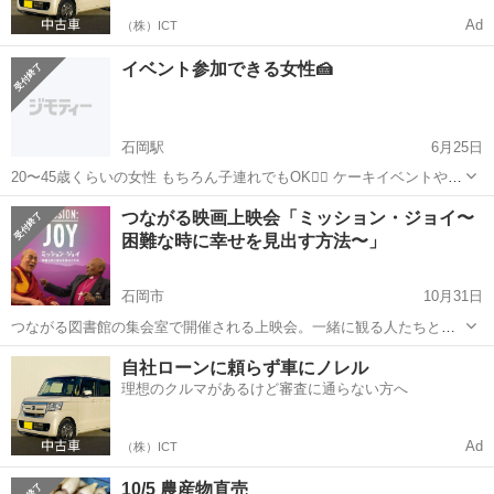
Ad
（株）ICT
イベント参加できる女性🍰
石岡駅
6月25日
20〜45歳くらいの女性 もちろん子連れでもOK🙆‍♀️ ケーキイベントや
ハーバリウムボールペン作りなど様々🎵 帰りにお土産もあります🛍️ 場
茨城
石岡市
石岡駅
その他
子連れ
つながる映画上映会「ミッション・ジョイ〜
所は石岡です
困難な時に幸せを見出す方法〜」
石岡市
10月31日
つながる図書館の集会室で開催される上映会。一緒に観る人たちとの
出会い、見終わった後の対話を通して、新しい世界が広がっていま
茨城
石岡市
その他
上映会
自社ローンに頼らず車にノレル
す。今回は、ダライ・ラマ法王とツツ大主教のドキュメンタリーを通
理想のクルマがあるけど審査に通らない方へ
して、困難な時にもなお、幸せを見出し、喜...
Ad
（株）ICT
10/5 農産物直売