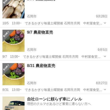
石岡市
9月28日
10/5 13:00~ できるかぎり毎週土曜開催 石岡市月岡 中村屋食堂跡
地にて農産物直売を行います。 当日の朝に収穫した農産物を販売しま
茨城
石岡市
その他
食堂
9/7 農産物直売
す。 新鮮なお野菜を食卓に並べてみてはいかがでしょうか？ 成育状況
によ...
石岡市
9月5日
9/7 13:00~ できるかぎり毎週土曜開催 石岡市月岡 中村屋食堂跡
地にて農産物直売を行います。 当日の朝に収穫した農産物を販売しま
茨城
石岡市
その他
食堂
8/31 農産物直売
す。 新鮮なお野菜を食卓に並べてみてはいかがでしょうか？ 成育状況
によっ...
石岡市
8月27日
8/31 13:00~ できるかぎり毎週土曜開催 石岡市月岡 中村屋食堂跡
地にて農産物直売を行います。 当日の朝に収穫した農産物を販売しま
茨城
石岡市
その他
食堂
自社ローンに頼らず車にノレル
す。 新鮮なお野菜を食卓に並べてみてはいかがでしょうか？ 台風の影
理想のクルマがあるけど審査に通らない方へ
響に...