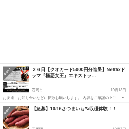
かと思います。 まずは、自分自身の姿勢チ...
２６日【クオカード5000円分進呈】Neftfixド
ラマ『極悪女王』エキストラ…
石岡市
10月18日
お友達、お知り合いなどに拡散お願いします。 内容をご確認の上ご応
募ください。 試し応募はNGです。 拡散・シェアお願いします。 お友
茨城
石岡市
その他
エキストラ
【急募】10/16さつまいも🍠収穫体験！！
達・ご家族などと一緒にご参加ください。 映画『凶悪』、『日本で一
番悪い...