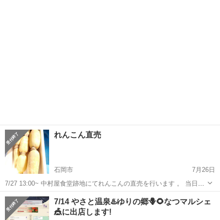
行います。 当日の朝に収穫したれんこん、農産物を販売しますのでお
茨城
石岡市
その他
食堂
立ち寄りください。
れんこん直売
石岡市
7月26日
7/27 13:00~ 中村屋食堂跡地にてれんこんの直売を行います 。 当日の
朝にかすみがうら市で収穫したれんこんを販売しますので、お立ち寄
茨城
石岡市
その他
食堂
7/14 やさと温泉♨️ゆりの郷🪻🌻なつマルシェ
りください。
🎪に出店します!