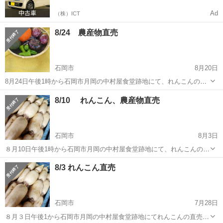
Ad
（株）ICT
8/24 農産物直売
石岡市
8月20日
8月24日午後1時から石岡市月岡の中村屋食堂跡地にて、れんこんの直
売を行います。 当日の朝に収穫したれんこんや農産物を販売しますの
茨城
石岡市
その他
食堂
8/10 れんこん、農産物直売
でお立ち寄りください。 天候、生育状況により販売品目を変更する場
合がありますのでご...
石岡市
8月3日
８月10日午後1時から石岡市月岡の中村屋食堂跡地にて、れんこんの直
売を行います。 当日の朝に収穫したれんこん、農産物を販売しますの
茨城
石岡市
その他
食堂
8/3 れんこん直売
でお立ち寄りください。 天候、生育状況により販売品目を変更する場
合がありますのでご...
石岡市
7月28日
８月３日午後1から石岡市月岡の中村屋食堂跡地にてれんこんの直売を