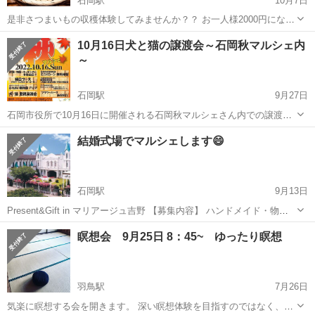
石岡駅
10月7日
是非さつまいもの収穫体験してみませんか？？ お一人様2000円になり
ます！ 【場所】 茨城県石岡市柿岡(消防署の近く) 【時間】 10:00〜
茨城
石岡市
石岡駅
その他
収穫体験
10月16日犬と猫の譲渡会～石岡秋マルシェ内
12:00 【服装•持ち物】 ・動きやすく、土がついても大丈夫な服装 ・
～
畑で動ける...
石岡駅
9月27日
石岡市役所で10月16日に開催される石岡秋マルシェさん内での譲渡会
です。 可愛いわんにゃんがあなたとの出会いをお待ちしています。 当
茨城
石岡市
石岡駅
その他
マルシェ
結婚式場でマルシェします😄
日はキッチンカーや物販、動物指導センターの啓発ブースなどもあ
り、色々楽しめます。 どう...
石岡駅
9月13日
Present&Gift in マリアージュ吉野 【募集内容】 ハンドメイド・物
販 42店舗 1枠/4000円 ワーキョショップ 15店舗 1枠/4000円
茨城
石岡市
石岡駅
その他
物販
瞑想会 9月25日 8：45~ ゆったり瞑想
屋根付き・ポーチ（野外）4店舗 1枠/4000円 占...
羽鳥駅
7月26日
気楽に瞑想する会を開きます。 深い瞑想体験を目指すのではなく、お