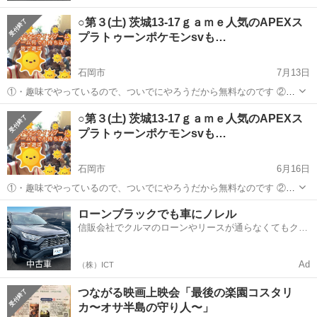
○第３(土) 茨城13-17ｇａｍｅ人気のAPEXス
プラトゥーンポケモンsvも…
石岡市
7月13日
①・趣味でやっているので、ついでにやろうだから無料なのです ②・
ここではお客さんではなく仲間として、お互いを思いやりながら、 楽
茨城
石岡市
その他
ゲーム
○第３(土) 茨城13-17ｇａｍｅ人気のAPEXス
しい時間を過ごしましょう ③・サークルだから常連ばかりいる場所と
プラトゥーンポケモンsvも…
は違います ④・宗教やそ...
石岡市
6月16日
①・趣味でやっているので、ついでにやろうだから無料なのです ②・
ここではお客さんではなく仲間として、お互いを思いやりながら、 楽
茨城
石岡市
その他
ローンブラックでも車にノレル
しい時間を過ごしましょう ③・サークルだから常連ばかりいる場所と
信販会社でクルマのローンやリースが通らなくてもクル
は違います ④・宗教やそ...
マをご利用いただけるサービスがあります！
Ad
（株）ICT
つながる映画上映会「最後の楽園コスタリ
カ〜オサ半島の守り人〜」