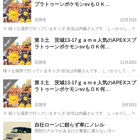
プラトゥーンポケモンsvもＯＫ…
石岡市
12月15日
※ 様々な場所で行っています☆彡 担当は内藤さんです、しっかりして
いる中でも周りを見て 色々なことを知っている方なので質問してみる
茨城
石岡市
その他
ゲーム
第３土 茨城13-17ｇａｍｅ人気のAPEXスプ
といいと思います✴ このイベントはｇａｍｅを主に？何か人と人が繋
ラトゥーンポケモンsvもＯＫ何…
がれたらと企画...
石岡市
11月10日
様々な場所で行っています☆彡 担当は内藤さんです、しっかりしてい
る中でも周りを見て 色々なことを知っている方なので質問してみると
茨城
石岡市
その他
ゲーム
第３土 茨城13-17ｇａｍｅ人気のAPEXスプ
いいと思います✴ このイベントはｇａｍｅを主に？何か人と人が繋が
ラトゥーンポケモンsvもＯＫ何…
れたらと企画した ...
石岡市
9月15日
※ 様々な場所で行っています☆彡 担当は内藤さんです、しっかりして
いる中でも周りを見て 色々なことを知っている方なので質問してみる
茨城
石岡市
その他
ゲーム
自社ローンに頼らず車にノレル
といいと思います✴ このイベントはｇａｍｅを主に？何か人と人が繋
理想のクルマがあるけど審査に通らない方へ
がれたらと企画...