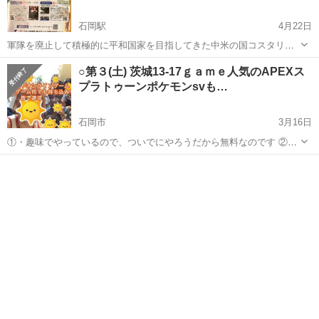
石岡駅
4月22日
軍隊を廃止して積極的に平和国家を目指してきた中米の国コスタリカ
は、エコツーリズム発祥の地としても知られている。そこには、乱開
茨城
石岡市
石岡駅
その他
コスタリカ
○第３(土) 茨城13-17ｇａｍｅ人気のAPEXス
発から豊かな自然を守り抜いた人々の物語があります。気候変動への
プラトゥーンポケモンsvも…
対策が急がれる今、世界が学ぶべきモデル...
石岡市
3月16日
①・趣味でやっているので、ついでにやろうだから無料なのです ②・
ここではお客さんではなく仲間として、お互いを思いやりながら、 楽
茨城
石岡市
その他
ゲーム
しい時間を過ごしましょう ③・サークルだから常連ばかりいる場所と
は違います ④・宗教やそ...