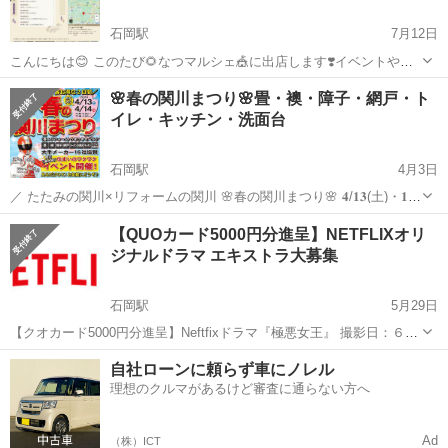
石岡駅
7月12日
こんにちは😊 このたび🌻なつマルシェ🎪に出店します❣️イベントや催
し物などもたくさん✨🤗 占いブースは室内なので、☔心配ナシ 温泉♨️
茨城
石岡市
石岡駅
その他
マルシェ
🌸春の関川まつり🌸畳・襖・障子・網戸・ト
に入って、リラックスタイム🍀を楽しみながら、カード🃏リーディン
イレ・キッチン・洗面台
グ❣️気持ちもすっきり✌...
石岡駅
4月3日
／ たたみの関川×リフォームの関川 🌸春の関川まつり🌸 𝟒/𝟏𝟑(土)・𝟏𝟒
日(日)開催🎊 ＼ 会 場：リフォームの関川 茨城県石岡市旭台
茨城
石岡市
石岡駅
その他
まつり
【QUOカード5000円分進呈】NETFLIXオリ
２丁目１８−１１ 大人気のイベント限定「包丁研ぎ」や「網...
ジナルドラマ エキストラ大募集
石岡駅
5月29日
【クオカード5000円分進呈】Neftfixドラマ『極悪女王』 撮影日：６月
５（月）６（火）７（水）日 撮影場所：茨城県石岡市「石岡運動公
茨城
石岡市
石岡駅
その他
エキストラ
自社ローンに頼らず車にノレル
園」 NETFLIXがお送りする超話題作『極悪女王』の女子プロレスの試
理想のクルマがあるけど審査に通らない方へ
合シー...
Ad
（株）ICT