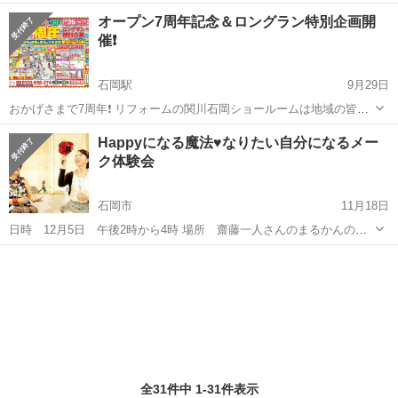
寺の本堂の雰囲気を感じ、そこで自分自身を見つめる時間です。 場
茨城
石岡市
羽鳥駅
その他
お寺
オープン7周年記念＆ロングラン特別企画開
所：吉祥院本堂 →吉祥院ホームページhttps://www.kichijoin.com ...
催❗️
石岡駅
9月29日
おかげさまで7周年❗️ リフォームの関川石岡ショールームは地域の皆様
に支えられ、おかげさまで7周年を迎えます。 本来であれば2日間の大
茨城
石岡市
石岡駅
その他
Happyになる魔法♥なりたい自分になるメー
規模イベントを開催し感謝の意を表したいところではありますがコロ
ク体験会
ナ禍の中、蜜を避けて9月...
石岡市
11月18日
日時 12月5日 午後2時から4時 場所 齋藤一人さんのまるかんのお
店 石岡店 参加費 1200円(ドリンク、デザート、大セレブ フェイ
茨城
石岡市
その他
スマスク(1296円相当)のお土産付き) イベント内容 ★フェイス ...
全31件中 1-31件表示