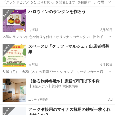
『グランドピアノ をひとりじめ♪』を開催します! 多目的ホールで思い
っきりコンサートグランドピアノ YAMAHA CF Ⅲ を弾いてみません
茨城
古河市
古河駅
その他
発表会
ハロウィンのランタンを作ろう
か？ コンクールや発表会に向けての練習 またピアノを弾いてみたい♡
など...
古河駅
8月30日
木製のランタンに色や飾りを付けてオリジナルのランタンに仕上げま
す。 LEDライト付きです。
茨城
古河市
古河駅
その他
ランタン
スペースU「クラフトマルシェ」出店者様募
集
古河駅
6月10日
6/10（月）～6/20（木）の期間 ワークショップ、キッチンカー出店者
さま大募集❗ エントリーはインスタのDMにて😊
茨城
古河市
古河駅
その他
クラフト
【格安物件多数✨】家賃4万円以下多数
【保証人ナシ】賃貸物件多数掲載！
Ad
ニフティ不動産
アーク溶接用のマイナス極用の鉄板一枚くれ
ませんか？