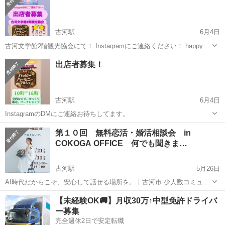
古河駅
6月4日
古河文学館2階観光協会にて！ Instagramにご連絡ください！ happy
Harmonyマルシェ！
茨城
古河市
古河駅
その他
Instagram
出店者募集！
古河駅
6月4日
InstagramのDMにご連絡お待ちしてます。
茨城
古河市
古河駅
その他
Instagram
第１０回 無料恋活・婚活相談会 in
COKOGA OFFICE 何でも聞きま…
古河駅
5月26日
AI時代だからこそ、安心して話せる場所を。｜古河市 少人数コミュニ
ティ相談会 AI時代、 一人で頑張り続けていませんか？ 便利になった
茨城
古河市
古河駅
その他
会場
【未経験OK🚚】月収30万↑中型免許ドライバ
はずなのに、 なぜか人との距離を感じる。 SNSを開けば、 誰かの幸
ー募集
せが...
完全週休2日で安定転職