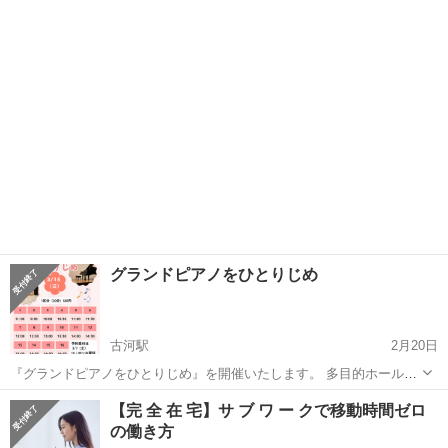
ダンボール迷路がやってくる！ （小学生以下の）ちびっこ集まれ！ 迷
茨城
古河市
古河駅
その他
ダンボール
路で遊んだあとは、ダンボールで楽しい工作も出来るよ(ダンボールク
ラフト1個...
グランドピアノをひとりじめ
古河駅
2月20日
『グランドピアノをひとりじめ』を開催いたします。 多目的ホールで
思いっきりコンサートグランドピアノYAMAHA CF Ⅲを弾いてみませ
茨城
古河市
古河駅
その他
発表会
【完 全 在 宅】サ ブ ワ ー クで移動時間ゼロ
んか？ コンクールや発表会に向けての練習 また、ピアノを弾いてみた
の働き方
い💚など どなた...