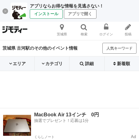
アプリならお得な情報を見逃さない！
インストール
アプリで開く
茨城県
検索
ログイン
投稿
茨城県 古河駅のその他のイベント情報
人気キーワード
エリア
カテゴリ
詳細
新着順
MacBook Air 13インチ 0円
抽選でプレゼント！応募は1分
Ad
くらしノート