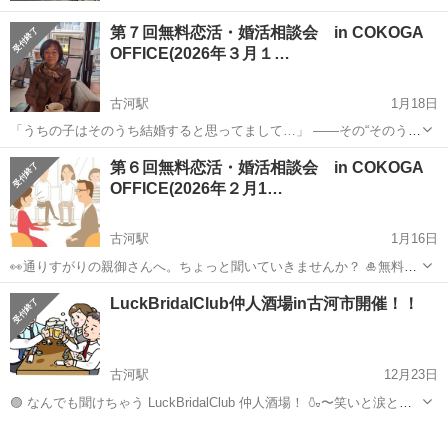
第７回無料恋活・婚活相談会 in COKOGA
OFFICE(2026年３月１…
古河駅
1月18日
「うちの子はそのうち結婚すると思ってまして…」 ——その“そのう
ち”、いつ来るんでしょうか。 こんにちは。今回は 未婚のお子さんを
茨城
古河市
古河駅
その他
子ども
第６回無料恋活・婚活相談会 in COKOGA
持つ親御さん向け に、少し笑えて、でも「うちのことかも…」と頷い
OFFICE(2026年２月1…
てしまうお話を交えなが...
古河駅
1月16日
👀通りすがりの親御さんへ。ちょっと聞いていきませんか？ 🎍無料・
恋活＆婚活相談会 in COKOGA OFFICE🎍 💥２月1１日（水）13:00〜
茨城
古河市
古河駅
その他
無料
LuckBridalClub仲人酒場in古河市開催！！
15:00（延長あり） 古河市【COKOGA OFFICE】で開催...
古河駅
12月23日
🟣 なんでも聞けちゃう LuckBridalClub 仲人酒場！ 🍶〜笑いと涙とプ
ロポーズが生まれる不思議な場所〜 ようこそ、婚活界のオアシスへ。
茨城
古河市
古河駅
その他
会場
ここは「仲人酒場」。 恋愛、婚活、結婚生活…すべてを肴に語りつ