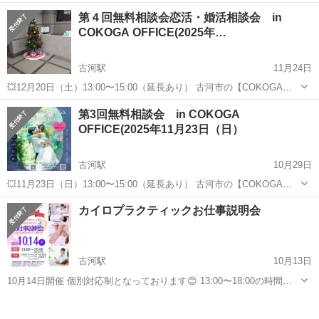
OFFICE】で ＼【今年最後！来年こそ結婚したい人のための無料婚活
茨城
古河市
古河駅
その他
無料
第４回無料相談会恋活・婚活相談会 in
相談会】／ を開催します！！ 🎯**「今年こそ出会いたかったのに...
COKOGA OFFICE(2025年…
古河駅
11月24日
💥12月20日（土）13:00〜15:00（延長あり） 古河市の【COKOGA
OFFICE】で ＼【今年最後！来年こそ結婚したい人のための無料婚活
茨城
古河市
古河駅
その他
無料
第3回無料相談会 in COKOGA
相談会】／ を開催します！！ 🎯**「今年こそ出会いたかったのに...
OFFICE(2025年11月23日（日）
古河駅
10月29日
💥11月23日（日）13:00〜15:00（延長あり） 古河市の【COKOGA
OFFICE】で ＼【年末までにお相手を見つけよう！無料婚活相談会】
茨城
古河市
古河駅
その他
会場
カイロプラクティックお仕事説明会
／を開催します！ 🎯**「今年こそ、良い出会いを…！」と思ってる
方...
古河駅
10月13日
10月14日開催 個別対応制となっております😊 13:00〜18:00の時間帯
で、 ご希望のお時間をご予約下さいませ♪ ❤︎参加費❤︎ 無料 💫当日聞け
茨城
古河市
古河駅
その他
カイロプラクティック
る内容（所要時間90分程度）💫 ●カイロプラクティックって何？ ●