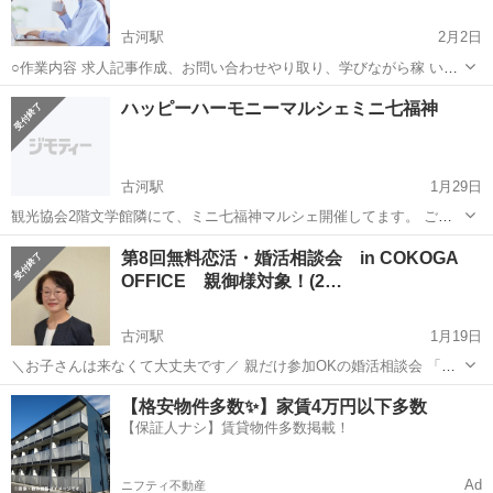
古河駅
2月2日
○作業内容 求人記事作成、お問い合わせやり取り、学びながら稼 いで
いただきます。 ○活動時間はご自身の出来る時間帯で大丈夫です。 長
茨城
水戸市
古河駅
その他
時間帯
ハッピーハーモニーマルシェミニ七福神
期的にお付き合いできる方で、業 務 連 絡をコマメにとれる方を希
望。 ...
古河駅
1月29日
観光協会2階文学館隣にて、ミニ七福神マルシェ開催してます。 ご来
店者様に、粗品をプレゼント🎁ご用意してます😊🐲 占い🔮ワークショ
茨城
古河市
古河駅
その他
塗り絵
第8回無料恋活・婚活相談会 in COKOGA
ップ、ハンドメイド、歌🎤や、演奏🎵のイベントもあります！ お子様
OFFICE 親御様対象！(2…
には塗り絵もご用意してまーす❤...
古河駅
1月19日
＼お子さんは来なくて大丈夫です／ 親だけ参加OKの婚活相談会 「本
人を連れてこないとダメですか？」 ——いいえ、むしろ今回は“親御さ
茨城
古河市
古河駅
その他
子ども
【格安物件多数✨】家賃4万円以下多数
んだけ”の相談会です。 こんにちは。 この相談会は、 ✔ 子どもに内緒
【保証人ナシ】賃貸物件多数掲載！
で...
Ad
ニフティ不動産