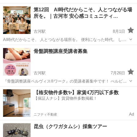
第12回 AI時代だからこそ、人とつながる場
所を。｜古河市 安心感コミュニティ…
古河駅
8月1日
AI時代だからこそ、 人とつながる場所を。 便利になった時代。 しか
しその一方で、 孤独を感じる人も増えています。 私たちは、 「安心
茨城
古河市
古河駅
その他
コミュニティ
骨盤調整講座受講者募集
して話せること」 を大切にしたコミュニティづくりを目指していま
す。 ...
古河駅
7月26日
『骨盤調整講座ペルヴィス®ワーク』の受講者募集中です！ ぺルビス
®ワーク骨盤調整講座とは🙄 身体の中心にある骨盤から全身を整えて
茨城
古河市
古河駅
その他
スペース
【格安物件多数✨】家賃4万円以下多数
いく自立整体にストレッチを加えた講座です。 夜の部は一日の疲れと
【保証人ナシ】賃貸物件多数掲載！
凝り固まったカラダをス...
Ad
ニフティ不動産
昆虫（クワガタムシ）採集ツアー