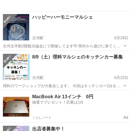
ハッピーハーモニーマルシェ
古河駅
6月24日
古河文学館2階観光協会にて開催してます🫡 県外から遊びに来てくれ
てます☺️💓 オカリナ演奏の中、和気あいあい☺️💓お互い助け合い、学
茨城
古河市
古河駅
その他
オカリナ
8/9（土）理科マルシェのキッチンカー募集
んで成長の場です♪ 初めての出店でも楽しめると思います☆♪ 自分のや
りたいを叶える場...
古河駅
6月22日
理科のワークショップが大集合します。 今回はキッチンカー2台を募
集します！ ●開催日時・・・8月9日（日） 10：00～15：00 ●開催場
茨城
古河市
古河駅
その他
キッチンカー
MacBook Air 13インチ 0円
所・・・ 茨城県古河市長谷町38-18 古河市役所 古河庁舎となり ...
抽選でプレゼント！応募は1分
Ad
くらしノート
出店者募集中！