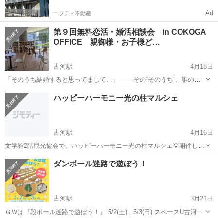
Ad
ニフティ不動産
第９回無料恋活・婚活相談会 in COKOGA
OFFICE 親御様・お子様ど…
古河駅
4月18日
「そのうち結婚すると思ってまして…」 ——その“そのうち”、誰のカ
レンダーにも書いてありません。 こんにちは。 今回は、少しだけ正直
茨城
古河市
古河駅
その他
子ども
ハッピーハーモニー光の柱マルシェ
に、でもちょっと笑いながら、 大切なお話をさせてください。 ■ 親は
言...
古河駅
4月16日
文学館2階観光協会で、ハッピーハーモニー光の柱マルシェ💡開催しま
す😊💓 やや、わかりにくいでしょうか？ 歩いて散歩の方はご存知！
茨城
古河市
古河駅
その他
マルシェ
ダンボール迷路で遊ぼう！
今回も、音楽演奏🎶ケーナ、フルート、オカリナ 占い、マッサージ、
ヒーリング、ハンドメイド、...
古河駅
3月21日
ＧＷは『段ボール迷路で遊ぼう！』 5/2(土)，5/3(日) スペースU古河に