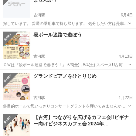
古河駅
6月4日
探しています。 普通の乗用車で持ち帰ります。 処分したい方は是非お
譲りください。 2000円までなら出せます。 最寄りの公園で落ち合っ
茨城
古河市
古河駅
その他
段ボール迷路で遊ぼう
て渡して頂けたら幸いです。 カーナビが壊れているので迷って到着時
間過ぎるかもしれ...
古河駅
4月13日
ＧＷは『段ボール迷路で遊ぼう！』 5/3(金)，5/4(土) スペースU古河に
ダンボール迷路がやってくる！ （小学生以下の）ちびっこ集まれ！ 迷
茨城
古河市
古河駅
その他
ダンボール
グランドピアノをひとりじめ
路で遊んだあとは、ダンボールで楽しい工作も出来るよ(ダンボールク
ラ...
古河駅
1月22日
多目的ホールで思いっきりコンサートグランドを弾いてみませんか？
ピアノ YAMAHA CF Ⅲ コンサートグランド 発表会に向けての練習
茨城
古河市
古河駅
その他
【古河】つながりを広げるカフェ会‼️ビギナ
に。 大切な人に聴かせたい。 グランドピアノを弾いてみたい。 家族
ー向けビジネスカフェ会 2024年…
や友達とセッ...