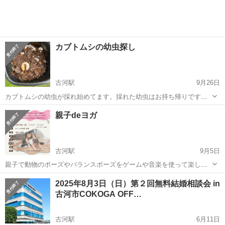
仕...
カブトムシの幼虫探し
古河駅
9月26日
カブトムシの幼虫が採れ始めてます。採れた幼虫はお持ち帰りです。
かなり取れる場所なので行きたい方はご連絡お待ちしてます。特にフ
茨城
古河市
古河駅
その他
幼虫
親子deヨガ
ァミリー層の方々向けです。昨年の実績ですと500頭くらい発見しまし
た。ご興味がありましたら是非お問い...
古河駅
9月5日
親子で動物のポーズやバランスポーズをゲームや音楽を使って楽しく
ヨガをしていきます。ヨガをしたことがない方も楽しくヨガを体験し
茨城
古河市
古河駅
その他
2025年8月3日（日）第２回無料結婚相談会 in
てみよう
古河市COKOGA OFF…
古河駅
6月11日