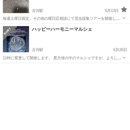
古河駅
5月13日
毎週土曜日固定。その他の曜日応相談にて昆虫採集ツアーを開催しま
す。ファミリー層向けとなっております。昨年の実績では5月からコク
茨城
古河市
古河駅
その他
昆虫
ハッピーハーモニーマルシェ
ワガタやノコギリクワガタ、カブトムシまで採れている場所です。お
子様と一緒に、昆虫採集一緒に行って思...
古河駅
6月26日
11時に変更して開催します。 悪天候の中のマルシェですが、よろしく
お願いします 🐉
茨城
古河市
古河駅
その他
マルシェ