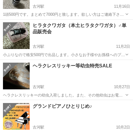
古河駅
11月16日
1頭500円です。まとめて7000円と致します。欲しい方はご連絡下さ
い。
茨城
古河市
古河駅
その他
幼虫
ヒラタクワガタ（本土ヒラタクワガタ）♂単
品販売会
古河駅
11月2日
小ぶりなので格安500円で出品します。小さなお子様やお孫様へのプレ
ゼントにいかがでしょうか？写真の個体をご提供致します。 サイズ
茨城
古河市
古河駅
その他
ヘラクレスリッキー等幼虫特売SALE
50㎜台 累代 CBF1 羽化 2024年10月下旬
古河駅
10月27日
ヘラクレスリッキーの幼虫入荷しました。また、その他幼虫はお電話
にてお問い合わせください。よろしくお願いします🙇お値段は1匹500
茨城
古河市
古河駅
その他
幼虫
グランドピアノひとりじめ♪
円です。、
古河駅
10月2日