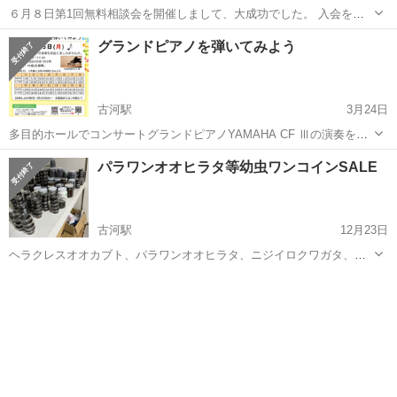
６月８日第1回無料相談会を開催しまして、大成功でした。 入会を決
めていただいた方もいらっしゃいました。 ありがとうございました。
茨城
古河市
古河駅
その他
会場
グランドピアノを弾いてみよう
今回、第2回になります。 古河市は、埼玉・東京・小山市・宇都宮市
にも近...
古河駅
3月24日
多目的ホールでコンサートグランドピアノYAMAHA CF Ⅲの演奏を自
由に弾いてみませんか？ コンクールや発表会に向けての練習 また、ピ
茨城
古河市
古河駅
その他
発表会
パラワンオオヒラタ等幼虫ワンコインSALE
アノを弾いてみたい💚など どなたでもお気軽にご利用いただけます😊
日時：...
古河駅
12月23日
ヘラクレスオオカブト、パラワンオオヒラタ、ニジイロクワガタ、ス
ンパワギラファノコギリクワガタなどの幼虫に余品が出ました。欲し
茨城
古河市
古河駅
その他
幼虫
い方は取りに来てください。どれでも1匹500円です。よろしくお願い
します🙇お電話にてお問い合わせいた...