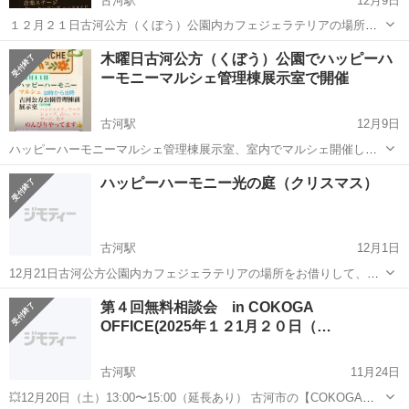
古河駅
12月9日
１２月２１日古河公方（くぼう）公園内カフェジェラテリアの場所を
お借りして、外でプチ音楽🎵、ケーナ、フルート、オカリナの演奏 ワ
茨城
古河市
古河駅
その他
ケーナ
木曜日古河公方（くぼう）公園でハッピーハ
ークショップ、占い、マッサージ、ハンドメイド、などの販売を行い
ーモニーマルシェ管理棟展示室で開催
ます。 お散歩がてらお立ち寄りく...
古河駅
12月9日
ハッピーハーモニーマルシェ管理棟展示室、室内でマルシェ開催して
ます。 出店者も募集してます。ご興味のある方遊びに来てね。 ワーク
茨城
古河市
古河駅
その他
Instagram
ハッピーハーモニー光の庭（クリスマス）
ショップ、マッサージ、占い、お仕事の相談なども、 行動すれば何か
が変わる！ 楽しい仲間が待って...
古河駅
12月1日
12月21日古河公方公園内カフェジェラテリアの場所をお借りして、室
内ですが、マルシェを開催決定しました。 出店者さん募集です。
茨城
古河市
古河駅
その他
ケーナ
第４回無料相談会 in COKOGA
Instagramの D Mにご連絡ください。 歌🎤や、ケーナ、フルート、オ
OFFICE(2025年１２1月２０日（…
カリナ。 ハンドメイ...
古河駅
11月24日
💥12月20日（土）13:00〜15:00（延長あり） 古河市の【COKOGA