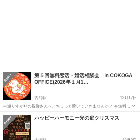
く...
第５回無料恋活・婚活相談会 in COKOGA
OFFICE(2026年１月1…
古河駅
12月17日
👀通りすがりの親御さんへ。ちょっと聞いていきませんか？ 🎍無料・
恋活＆婚活相談会 in COKOGA OFFICE🎍 💥1月18日（日）13:00〜
茨城
古河市
古河駅
その他
無料
ハッピーハーモニー光の庭クリスマス
15:00（延長あり） 古河市【COKOGA OFFICE】で開催...