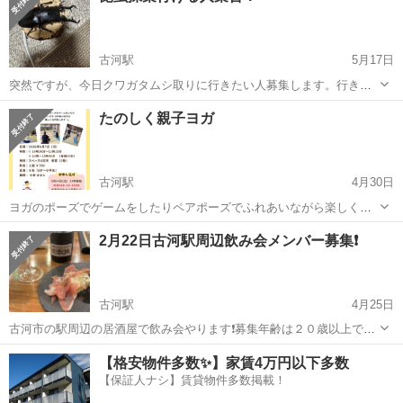
古河駅
5月17日
突然ですが、今日クワガタムシ取りに行きたい人募集します。行きた
い方はご連絡ください。よろしくお願いします🥺 明日から雨なので来
茨城
古河市
古河駅
その他
たのしく親子ヨガ
れる方はメッセージください！
古河駅
4月30日
ヨガのポーズでゲームをしたりペアポーズでふれあいながら楽しく親
子でヨガをします。 6月7日（日） 10：30～11：15、13：00～13：45
茨城
古河市
古河駅
その他
親子
2月22日古河駅周辺飲み会メンバー募集❗️
（各回45分） スペースU古河 和室（2F） 1組700円 5歳～小...
古河駅
4月25日
古河市の駅周辺の居酒屋で飲み会やります❗️募集年齢は２０歳以上です❗️
老若男女問わずご興味がある方はご連絡ください❗️よろしくお願いしま
茨城
古河市
古河駅
その他
飲み会
【格安物件多数✨】家賃4万円以下多数
す❗️多分みんな初めましてだと思います❗️楽しみましょう😊
【保証人ナシ】賃貸物件多数掲載！