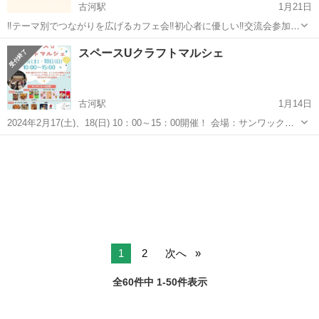
古河駅
1月21日
‼️テーマ別でつながりを広げるカフェ会‼️初心者に優しい‼️交流会参加
2000回以上のヘビーユーザー主催の手厚いサポートが自慢の交流会で
茨城
古河市
古河駅
その他
ビジネス
スペースUクラフトマルシェ
す。 イベント概要】 《この集いの特徴》 ✨少人数✨の為、ひとりひ
とりとゆっくりと...
古河駅
1月14日
2024年2月17(土)、18(日) 10：00～15：00開催！ 会場：サンワックス
ホール スペースU古河 古河市役所古河庁舎となり 駐車場無料 クラフ
茨城
古河市
古河駅
その他
クラフト
ト作家やキッチンカーが集合！ オリジナルのアクセサ...
1
2
次へ
全60件中 1-50件表示