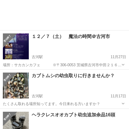
１２／７（土） 魔法の時間＠古河市
古河駅
11月27日
場所：サカカンカフェ ※〒306-0053 茨城県古河市中田２１６１
－７ https://sakakancafe.com/ 時間：11時～16時 台湾の包丁マッサー
茨城
古河市
古河駅
その他
チャネリング
カブトムシの幼虫取りに行きませんか？
ジが上陸。切れない加工を施した、２本...
古河駅
11月17日
たくさん取れる場所知ってます。今日来れる方いますか？
茨城
古河市
古河駅
その他
幼虫
ヘラクレスオオカブト幼虫追加余品16頭