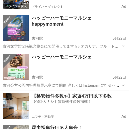
Ad
ドライバーダイレクト
ハッピーハーモニーマルシェ
happymoment
古河駅
5月22日
古河文学館２階観光協会にて開催してます☆♪ オカリナ、フルート、
その他占い、マッサージ、ハンドメイド、ワークショップ、野菜の販
茨城
古河市
古河駅
その他
Instagram
ハッピーハーモニーマルシェ
売などなど🥬 癒しの空間、そしてご縁を繋ぐ☺️ 一緒にどうでしょう？
詳しくはInstagr...
古河駅
5月22日
古河公方公園内管理棟展示室にて開催 詳しくはInstagramにて ＠ハッ
ピーハーモニーマルシェ 占い🔮、マッサージ、ハンドメイド、ワーク
茨城
古河市
古河駅
その他
Instagram
【格安物件多数✨】家賃4万円以下多数
ショップ、 ブランデーケーキ🍰販売、などなど ゆっくりのんびり学び
【保証人ナシ】賃貸物件多数掲載！
と癒しと緩む場所...
Ad
ニフティ不動産
昆虫採集行ける人集合！