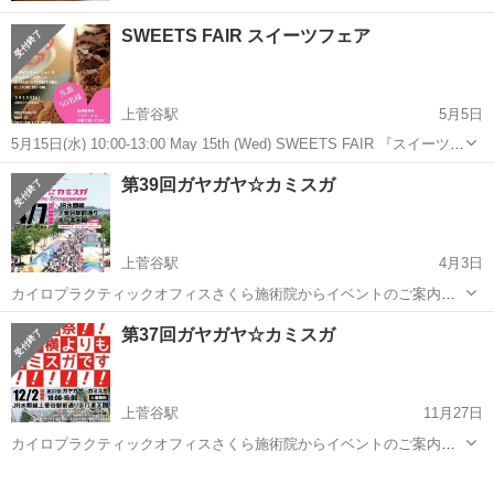
SWEETS FAIR スイーツフェア
上菅谷駅
5月5日
5月15日(水) 10:00-13:00 May 15th (Wed) SWEETS FAIR 『スイーツフ
ェア』開催！！ ​ 《1階》パウンドケーキ、クッキー、シフォンケー
茨城
那珂市
上菅谷駅
その他
第39回ガヤガヤ☆カミスガ
キ、スコーン、焼き菓子、和菓子、ワッフル、ヴィーガ...
上菅谷駅
4月3日
カイロプラクティックオフィスさくら施術院からイベントのご案内で
す！♪( ´∀｀)人(´∀｀ )♪ 『第39回ガヤガヤ☆カミスガ』にカイロプラク
茨城
那珂市
上菅谷駅
その他
第37回ガヤガヤ☆カミスガ
ティック体験会として出展させて頂きます🎉 ( ´∀｀ )b ◆日時 平成31
年...
上菅谷駅
11月27日
カイロプラクティックオフィスさくら施術院からイベントのご案内で
す！♪( ´∀｀)人(´∀｀ )♪ 『第37回ガヤガヤ☆カミスガ』にカイロプラク
茨城
那珂市
上菅谷駅
その他
ティック体験会として出店させて頂きます🎉 ( ´∀｀ )b 今年最後の出展