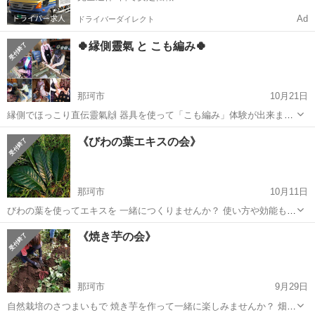
Ad
ドライバーダイレクト
🍀縁側靈氣 と こも編み🍀
那珂市
10月21日
縁側でほっこり直伝靈氣🙌 器具を使って「こも編み」体験が出来ます
🤗 🫖ティータイム☕️もございます🥰 参加費¥2000 定員 5名様 予約制
茨城
那珂市
その他
農園
《びわの葉エキスの会》
ご希望の方はオプションで 直傳靈氣 30分 (￥1000)承ります。 ご参...
那珂市
10月11日
びわの葉を使ってエキスを 一緒につくりませんか？ 使い方や効能もレ
クチャーいたします。 🌿10月23日(土) 13時～ 🌿会費 ￥1000 ＋ 材料
茨城
那珂市
その他
農園
《焼き芋の会》
費 🌿定員 5名様 予約制 ご希望の方はオプションで 直傳靈氣 20分...
那珂市
9月29日
自然栽培のさつまいもで 焼き芋を作って一緒に楽しみませんか？ 畑で