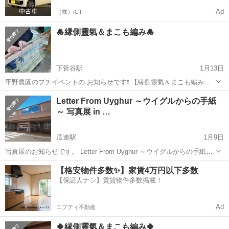
Ad
（株）ICT
🎍縁側靈氣＆まこも編み🎍
下菅谷駅
1月13日
平野農園のプチイベントの お知らせです❗️ 【縁側靈氣＆まこも編み】
縁側でほっこり直伝靈氣✨ 「まこも編み」の道具を使って マコモの座
茨城
那珂市
下菅谷駅
その他
農園
Letter From Uyghur ～ウイグルからの手紙
布団を編みませんか？🤗 🍵ティータイム☕️もございます🥰 ☘️1/22(日)
～ 写真展 in …
☘️...
瓜連駅
1月9日
写真展のお知らせです。 Letter From Uyghur ～ウイグルからの手紙～
写真家ヤギケンジさんの 写真とポストカードを 展示いたします。 80-
茨城
那珂市
瓜連駅
その他
人権
【格安物件多数✨】家賃4万円以下多数
90年代 ウイグルの人々の 生活 文化 歴史がありました。 ...
【保証人ナシ】賃貸物件多数掲載！
Ad
ニフティ不動産
🍀縁側靈氣＆まこも編み🍀