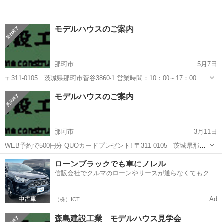
モデルハウスのご案内
那珂市
5月7日
〒311-0105 茨城県那珂市菅谷3860-1 営業時間：10：00～17：00 平
日見学OK！ 定休日：毎週水曜日 WEB予約で500円分 QUOカードプレ
茨城
那珂市
その他
モデルハウスのご案内
ゼント! 詳細と参加のお申し込みは...
那珂市
3月11日
WEB予約で500円分 QUOカードプレゼント! 〒311-0105 茨城県那珂
市菅谷3860-1 営業時間：10：00～17：00 平日見学OK！ 定休日：毎
茨城
那珂市
その他
ローンブラックでも車にノレル
週水曜日 詳細と参加のお申し込み...
信販会社でクルマのローンやリースが通らなくてもクル
マをご利用いただけるサービスがあります！
Ad
（株）ICT
森島建設工業 モデルハウス見学会