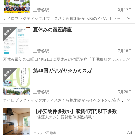
上菅谷駅
9月12日
カイロプラクティックオフィスさくら施術院から秋のイベントラッシ
ュPART④です！♪( ´∀｀)人(´∀｀ )♪ 『第41回ガヤガヤ☆カミスガ』に
茨城
那珂市
上菅谷駅
その他
夏休みの宿題講座
カイロプラクティック体験会として出展させて頂きます🎉 ( ´∀｀ )b ◆
日時...
上菅谷駅
7月18日
夏休み最初の日曜日7月21日に夏休みの宿題講座「子供絵画クラス」と
「子供書道クラス」を開催します！ 子供絵画クラス🎨 時間: 8:30〜
茨城
那珂市
上菅谷駅
その他
第40回ガヤガヤ☆カミスガ
10:00 または 10:30〜12:00 参加費: 600円 持ち物: 描きたいもの...
上菅谷駅
5月20日
カイロプラクティックオフィスさくら施術院からイベントのご案内で
す！♪( ´∀｀)人(´∀｀ )♪ 『第40回ガヤガヤ☆カミスガ』にカイロプラク
茨城
那珂市
上菅谷駅
その他
【格安物件多数✨】家賃4万円以下多数
ティック体験会として出展させて頂きます🎉 ( ´∀｀ )b 令和元年初イベ
【保証人ナシ】賃貸物件多数掲載！
ント! ...
Ad
ニフティ不動産