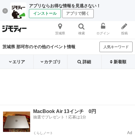
アプリならお得な情報を見逃さない！
インストール
アプリで開く
茨城県
検索
ログイン
投稿
茨城県 那珂市のその他のイベント情報
人気キーワード
エリア
カテゴリ
詳細
新着順
MacBook Air 13インチ 0円
抽選でプレゼント！応募は1分
Ad
くらしノート