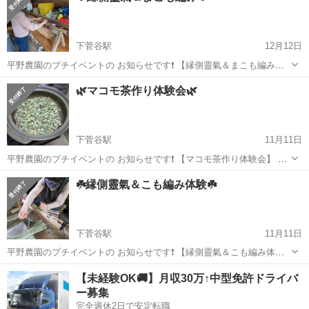
下菅谷駅
12月12日
平野農園のプチイベントの お知らせです❗️ 【縁側靈氣＆まこも編み】
縁側でほっこり直伝靈氣✨ 「まこも編み」の道具を使って マコモの座
茨城
那珂市
下菅谷駅
その他
農園
🌿マコモ茶作り体験会🌿
布団を編みませんか？🤗 🍵ティータイム☕️もございます🥰 ☘️12/26(日)
☘...
下菅谷駅
11月11日
平野農園のプチイベントの お知らせです❗️ 【マコモ茶作り体験会】 い
ろいろな効能のあるマコモ茶を 一緒に作りませんか？ ✂️切って🔥煎っ
茨城
那珂市
下菅谷駅
その他
マコモ
☘️縁側靈氣＆こも編み体験☘️
て🍵 飲んで😄 とても暖まります❗️ 🌿11/25(木) 19時～ 🌿参加費...
下菅谷駅
11月11日
平野農園のプチイベントの お知らせです❗️ 【縁側靈氣＆こも編み体
験】 縁側でほっこり直伝靈氣✨ 「こも編み」の道具を使って マコモ
茨城
那珂市
下菅谷駅
その他
マコモ
【未経験OK🚚】月収30万↑中型免許ドライバ
の座布団を編みませんか？🤗 🍵ティータイム☕️もございます🥰 ☘️
ー募集
11/27(土) ☘...
完全週休2日で安定転職