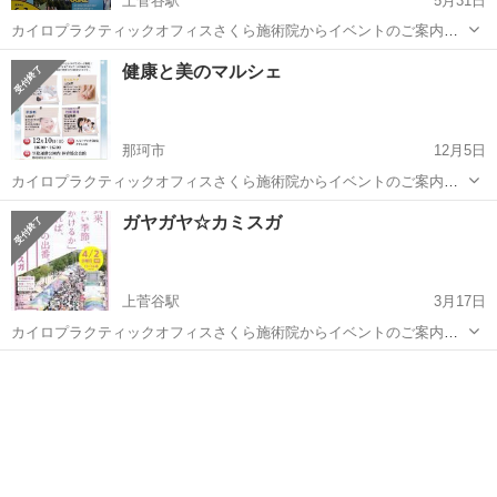
上菅谷駅
5月31日
カイロプラクティックオフィスさくら施術院からイベントのご案内で
す！♪( ´∀｀)人(´∀｀ )♪ 6月初旬の日曜日に『第35回ガヤガヤ☆カミス
茨城
那珂市
上菅谷駅
その他
カイロプラクティック
健康と美のマルシェ
ガ』にカイロプラクティック体験会として出店させて頂きます🎉 ( ´∀
｀ )b ...
那珂市
12月5日
カイロプラクティックオフィスさくら施術院からイベントのご案内で
す！♪( ´∀｀)人(´∀｀ )♪ 先日の『水戸市産業祭』で今年最後の予定でし
茨城
那珂市
その他
カイロプラクティック
ガヤガヤ☆カミスガ
たが延長戦ですw( v^-゜)♪ ◆日時 平成29年12月10日(日)10:00...
上菅谷駅
3月17日
カイロプラクティックオフィスさくら施術院からイベントのご案内で
す！♪( ´∀｀)人(´∀｀ )♪ 4月初旬の日曜日に『第20回ガヤガヤ☆カミス
茨城
那珂市
上菅谷駅
その他
カイロプラクティック
ガ』にカイロプラクティック体験会として出店させて頂きます🎉 ( ´∀
｀ )b ...