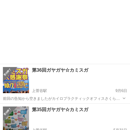
になりま...
第36回ガヤガヤ☆カミスガ
上菅谷駅
9月6日
前回の告知から空きましたがカイロプラクティックオフィスさくら施
術院から秋のイベントラッシュPART④です！♪( ´∀｀)人(´∀｀ )♪ 『第
茨城
那珂市
上菅谷駅
その他
カイロプラクティック
第35回ガヤガヤ☆カミスガ
36回ガヤガヤ☆カミスガ』にカイロプラクティック体験会として出店
させて頂きます🎉...