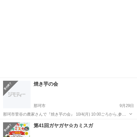
収穫して ピザ窯を使って焼きます。 🍁10月4日(月) 🍠10時～収穫 🍠11
茨城
那珂市
その他
焼き芋
時～ピザ窯で焼き芋作り 会費 ￥1000 (味噌汁付き) 定員 5名様 ...
焼き芋の会
那珂市
9月29日
那珂市菅谷の農家さんで『焼き芋の会』 10/4(月) 10:00ごろから,参加
費1000です。 参加くださいます際は、平野農園さんまでご連絡お願い
茨城
那珂市
その他
焼き芋
第41回ガヤガヤ☆カミスガ
します。 090-7202-2298 (オプション 直傳靈氣ヒーリング...