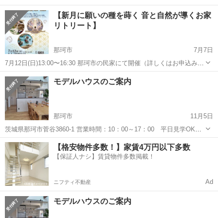
【新月に願いの種を蒔く 音と自然が導くお家
リトリート】
那珂市
7月7日
7月12日(日)13:00〜16:30 那珂市の民家にて開催（詳しくはお申込み時
にお伝えします） 7/14新月に向けて、心身を整えて新たな願いを立て
茨城
那珂市
その他
箱庭
モデルハウスのご案内
ましょう。願いが叶いやすくなります♪ 職場やご家庭でストレスの
あ...
那珂市
11月5日
茨城県那珂市菅谷3860-1 営業時間：10：00～17：00 平日見学OK！
定休日：毎週水曜日 WEB予約で500円分 QUOカードプレゼント! 詳細
茨城
那珂市
その他
【格安物件多数！】家賃4万円以下多数
と参加のお申し込みはこちらから https://w...
【保証人ナシ】賃貸物件多数掲載！
Ad
ニフティ不動産
モデルハウスのご案内