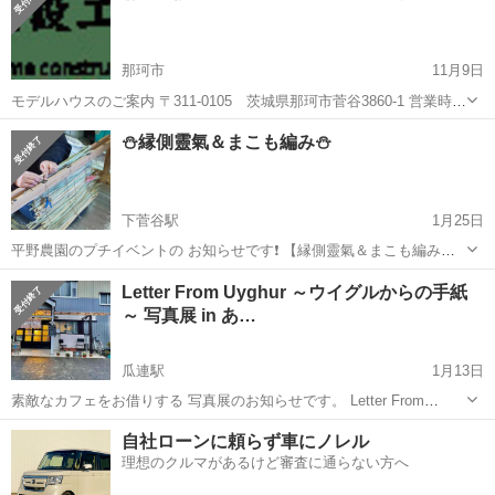
那珂市
11月9日
モデルハウスのご案内 〒311-0105 茨城県那珂市菅谷3860-1 営業時
間：10：00～17：00 平日見学OK！ 定休日：毎週水曜日 詳細と参加
茨城
那珂市
その他
⛄️縁側靈氣＆まこも編み⛄️
のお申し込みはこちらから https://...
下菅谷駅
1月25日
平野農園のプチイベントの お知らせです❗️ 【縁側靈氣＆まこも編み】
縁側でほっこり直伝靈氣✨ 「まこも編み」の道具を使って マコモの座
茨城
那珂市
下菅谷駅
その他
農園
Letter From Uyghur ～ウイグルからの手紙
布団を編みませんか？🤗 🍵ティータイム☕️もございます🥰 ❄️1/29(土)
～ 写真展 in あ…
❄️...
瓜連駅
1月13日
素敵なカフェをお借りする 写真展のお知らせです。 Letter From
Uyghur ～ウイグルからの手紙～ 写真家ヤギケンジさんの 写真とポス
茨城
那珂市
瓜連駅
その他
写真展
自社ローンに頼らず車にノレル
トカードを 展示いたします。 80-90年代 ウイグルの人々の 生活 文...
理想のクルマがあるけど審査に通らない方へ