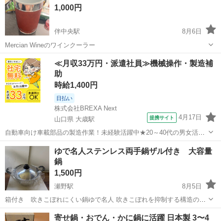
1,000円
伴中央駅
8月6日
Mercian Wineのワインクーラー
広島
広島市
伴中央駅
調理器具
クーラー
≪月収33万円・派遣社員≫機械操作・製造補
助
時給1,400円
日払い
株式会社BREXA Next
4月17日
提携サイト
山口県 大歳駅
自動車向け車載部品の製造作業！未経験活躍中★20～40代の男女活躍
中！友達同士での応募OK！備品付きワンルーム寮費無料！赴任旅費会
山口
山口市
大歳駅
その他
ゆで名人ステンレス両手鍋ザル付き 大容量
社負担！生活支援物資事前対応可◎格安食堂利用可！年間休日135日
鍋
♪《山口県山口市》 人気の工...
1,500円
瀬野駅
8月5日
箱付き 吹きこぼれにくい鍋ゆで名人 吹きこぼれを抑制する構造の両
手鍋です。 これからの季節！多めのそうめんやスパゲッティを茹でる
広島
広島市
瀬野駅
調理器具
寄せ鍋・おでん・かに鍋に活躍 日本製 3〜4
のに活躍します。 新品未使用品なので状態とてもいいです！