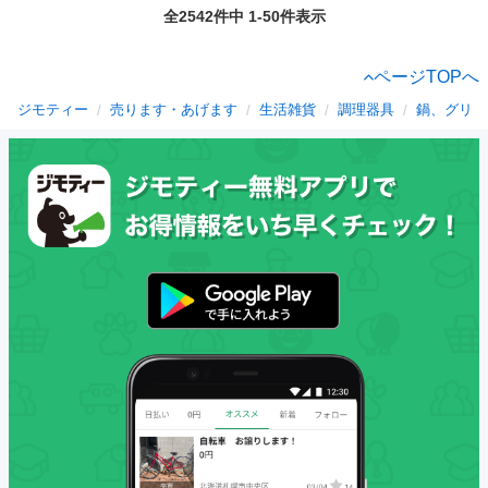
全2542件中 1-50件表示
ページTOPへ
ジモティー
売ります・あげます
生活雑貨
調理器具
鍋、グリル