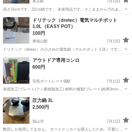
東京駅
7月13日
高さ15cmです。22cm鍋です。 未使用品です。そこままから汚れあ
り。そのまま出します。
広島
福山市
東京駅
調理器具
ドリテック（dretec）電気マルチポット
1.0L（EASY POT）
100円
東福山駅
7月13日
ドリテック（dretec）の小さめの電気鍋（マルチポット 1.0L）です。
卓上で気軽にお湯を沸かしたり、お鍋やラーメン、スープなどが作れ
広島
福山市
東福山駅
調理器具
アウトドア専用コンロ
ます。 ​動作確認済みです。 ​鍋底に少し汚れがあります。頑張れば取れ
600円
ると思いますが...
宮島ボートレース場駅
7月11日
表面加工/プレート(フッ素樹脂加工) 材料の種類/プレート(肉厚3mm、
アルミダイカスト製) サイズ570×270×27(深さ22mm) 数回使用してい
広島
廿日市市
宮島ボートレース場駅
調理器具
圧力鍋 3L
ますが焦げ付きもなくまだまだ十分に使用出来ます。 箱は有りますが
2,500円
保管状...
福山市
7月11日
数回しか使用してません。 オートクッカーを購入したため、不要にな