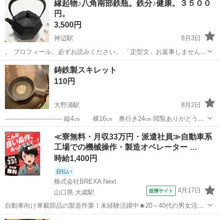
縁起物♪八角南部鉄瓶。鉄分♪健康。３５００
ーム、Noリターンで。 [取引場所] 矢野、海田、の指定場所にて。 先
円。
ずは気になったら...
3,500円
神辺駅
8月3日
。 プロフィール、必ずお読みください。 「定型文」お返事しません。
「ノークレーム」「ノーリターン」ご理解くださる方、お問い合わせ
広島
福山市
神辺駅
調理器具
鋳鉄製スキレット
ください。『日時決定後』の、キャンセル受付ません。お互いの時間
110円
を使う大事なことだ...
大野浦駅
8月2日
----------------------------- 縦4㎝ 横16㎝ 奥行き24㎝ 閲覧ありがとうご
ざいます。ナガスタです。 ナガスタは広島県廿日市市の中山間にあ
広島
廿日市市
大野浦駅
調理器具
≪寮無料・月収33万円・派遣社員≫自動車系
る、「アップサイクル」×「コミュニティスペース」...
工場での機械操作・製造オペレーター …
時給1,400円
日払い
株式会社BREXA Next
4月17日
提携サイト
山口県 大歳駅
自動車向け車載部品の製造作業！未経験活躍中★20～40代の男女活躍
中！友達同士での応募OK！備品付きワンルーム寮費無料！赴任旅費会
山口
山口市
大歳駅
その他