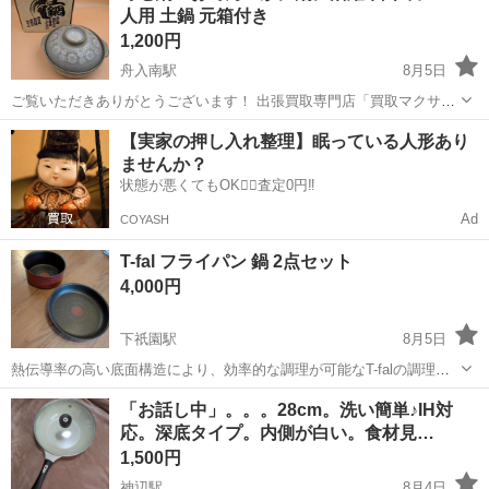
人用 土鍋 元箱付き
1,200円
舟入南駅
8月5日
ご覧いただきありがとうございます！ 出張買取専門店「買取マクサス
広島西店」です。 日本製の風格ある土鍋「都三島 8号土鍋」をご紹介
広島
広島市
舟入南駅
調理器具
【実家の押し入れ整理】眠っている人形あり
します。3〜4人用のゆったりサイズで、ご家族みんなで囲むお鍋の時
ませんか？
間にぴったりの一品で...
状態が悪くてもOK🙆‍♀️査定0円‼️
Ad
COYASH
T-fal フライパン 鍋 2点セット
4,000円
下祇園駅
8月5日
熱伝導率の高い底面構造により、効率的な調理が可能なT-falの調理器
具2点セットです。2年半程度使用しました。新品ほどではないです
広島
広島市
下祇園駅
調理器具
「お話し中」。。。28cm。洗い簡単♪IH対
が、焦げ付き等はありません。 - ブランド: T-fal - セット内容: フライ
応。深底タイプ。内側が白い。食材見…
パン・鍋 ...
1,500円
神辺駅
8月4日