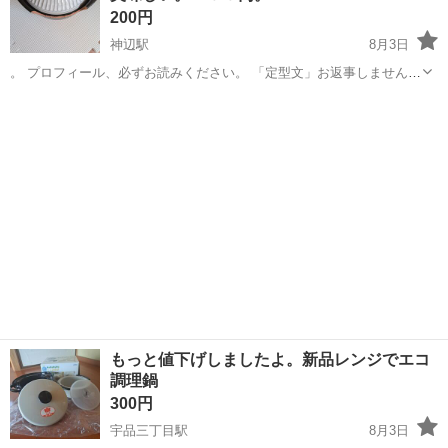
200円
神辺駅
8月3日
。 プロフィール、必ずお読みください。 「定型文」お返事しません！
「ノークレーム」「ノーリターン」ご理解くださる方、お問い合わせ
広島
福山市
神辺駅
調理器具
ください。『日時決定後』の、キャンセル受付ません。よく、確認く
ださい。お互いの時...
もっと値下げしましたよ。新品レンジでエコ
調理鍋
300円
宇品三丁目駅
8月3日