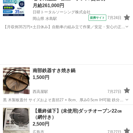
月給261,000円
日研トータルソーシング株式会社
7月24日
提携サイト
岡山県 水島駅
【月収例35万円×土日休み】自動車の組み立て作業／安定・安心の正社
員 自動車の組立作業 各生産ラインには最新鋭のロボットが導入されて
岡山
倉敷市
水島駅
その他
います。 専用レールに乗って流れてくる車の骨組みに、社内外の各部
品・ハンドル・足回り・ドア...
南部鉄器すき焼き鍋
1,500円
西高屋駅
7月27日
黒 木製板蓋付 サイズおよそ直径27 × 8cm、厚み0.5cm IH可能 鉄分補
給 日本製 自宅保管になります。状態は良い方だと思いますが中古にな
広島
東広島市
西高屋駅
調理器具
木製
【最終値下】(未使用)ダッチオーブン22㎝
りますので、ご理解いただける方、取りに来ていただける方に譲りし
（網付き）
ます。 ...
2,500円
広島市
7月27日