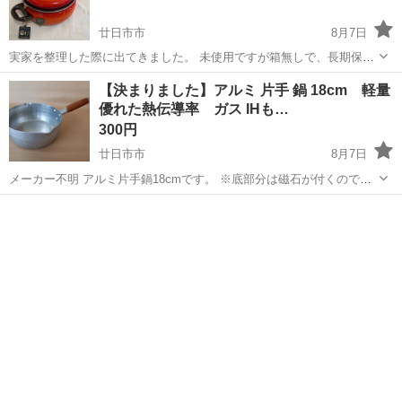
廿日市市
8月7日
実家を整理した際に出てきました。 未使用ですが箱無しで、長期保管
品です。直径20cmくらいです。 縁部分にくすみがあります。シール
広島
廿日市市
調理器具
【決まりました】アルミ 片手 鍋 18cm 軽量
も劣化しておりますのでご了承ください。 ドイツ製silitの高品質な両
優れた熱伝導率 ガス IHも…
手鍋で、熱伝導と蓄熱性...
300円
廿日市市
8月7日
メーカー不明 アルミ片手鍋18cmです。 ※底部分は磁石が付くので鉄
かと思います。 底は完璧なフラットではないですがIHでも普通に使え
広島
廿日市市
調理器具
アルミ
ました。 ※全てのIH機器で使えるかは分かりません。 ※同サイズのIH
用鍋にも...