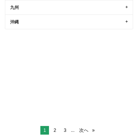
九州
沖縄
1
2
3
...
次へ