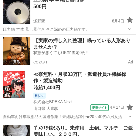
500円
瀬野駅
8月4日
圧力鍋 本体 蒸し器付き そこ深めの圧力鍋です。
広島
広島市
瀬野駅
調理器具
【実家の押し入れ整理】眠っている人形あり
ませんか？
状態が悪くてもOK🙆‍♀️査定0円‼️
Ad
COYASH
≪寮無料・月収33万円・派遣社員≫機械操
作・製造補助
時給1,400円
日払い
株式会社BREXA Next
4月17日
提携サイト
山口県 大歳駅
自動車向け車載部品の製造作業！未経験活躍中★20～40代の男女活躍
中！友達同士での応募OK！備品付きワンルーム寮費無料！赴任旅費会
山口
山口市
大歳駅
その他
ｺﾞﾒﾝﾅｻｲ訳あり。未使用。土鍋。マルチ。ご飯
社負担！生活支援物資事前対応可◎格安食堂利用可！年間休日135日
美味しい。２００円。
♪《山口県山口市》 人気の工...