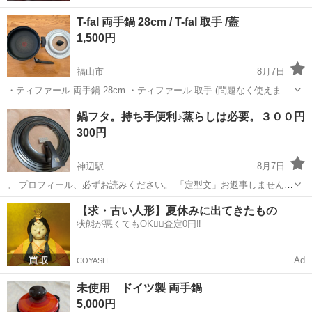
T-fal 両手鍋 28cm / T-fal 取手 /蓋
1,500円
福山市
8月7日
・ティファール 両手鍋 28cm ・ティファール 取手 (問題なく使えます)
・蓋 ティファールではありません 新しい物を購入したため、出品しま
広島
福山市
調理器具
鍋フタ。持ち手便利♪蒸らしは必要。３００円
す。 両手鍋と蓋は使用感あります。 取手は問題なく使えます。 問合
300円
せ前にプロ...
神辺駅
8月7日
。 プロフィール、必ずお読みください。 「定型文」お返事しません！
「ノークレーム」 「ノーリターン」ご理解くださる方、お問い合わ
広島
福山市
神辺駅
調理器具
【求・古い人形】夏休みに出てきたもの
せください。『日時決定後』の、キャンセル受付ません。よく、確認
状態が悪くてもOK🙆‍♀️査定0円‼️
ください。 ...
Ad
COYASH
未使用 ドイツ製 両手鍋
5,000円