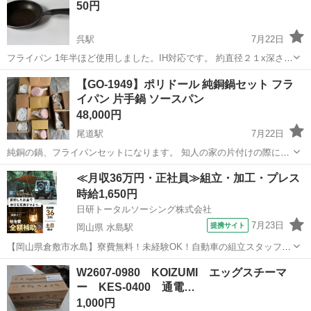
50円
呉駅
7月22日
フライパン 1年半ほど使用しました。IH対応です。 約直径２１x深さ５
センチ ご検討の方へ トラブルなくお取引を進めるためプロフィールの
広島
呉市
呉駅
調理器具
【GO-1949】ポリドール 純銅鍋セット フラ
一読何卒よろしくお願いいたします。 呉市内でお渡し可能な方を優先
イパン 片手鍋 ソースパン
しております。日時に融通...
48,000円
尾道駅
7月22日
純銅の鍋、フライパンセットになります。 知人の家の片付けの際に不
要になった物です。 全て新品未使用品です。 段ボールに入ったまま押
広島
尾道市
尾道駅
調理器具
≪月収36万円・正社員≫組立・加工・プレス
し入れにしまわれていた物です。 サイズ(2枚目)：直径20×深さ6cm サ
時給1,650円
イズ(3枚目)：...
日研トータルソーシング株式会社
7月23日
提携サイト
岡山県 水島駅
【岡山県倉敷市水島】寮費無料！未経験OK！自動車の組立スタッフ
《お仕事No.NS0089》 お仕事について 車の組立作業です。専用レール
岡山
倉敷市
水島駅
その他
W2607-0980 KOIZUMI エッグスチーマ
に乗って流れてくる車の骨組みに、車内外の各部品・ハンドル・足回
ー KES-0400 通電…
り・ドア・シートなどの各...
1,000円