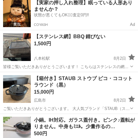
【実家の押し入れ整理】眠っている人形あり
社負担！生活支援物資事前対応可◎格安食堂利用可！年間休日135日
ませんか？
♪《山口県山口市》 人気の工...
状態が悪くてもOK🙆‍♀️査定0円‼️
Ad
COYASH
【ステンレス網】BBQ 錆びない
1,500円
八本松駅
8月2日
皆様ご覧いただきありがとうございます！ こちらはステンレスの網で
す。 BBQをしても錆びないので長持ちして使えます！ 残り１０個ほ
広島
広島市
八本松駅
調理器具
【箱付き】STAUB ストウブ ピコ・ココット
ど サイズ 縦49cm 横39cm
ラウンド（黒）
15,000円
広島市
8月2日
ご覧いただきありがとうございます。 大人気ブランド「STAUB（スト
ウブ）」のピコ・ココット（ラウンド／ブラック）です。 料理が美味
広島
広島市
調理器具
小鍋。IH対応。ガラス蓋付き。ピンク♪蓋転が
しく仕上がると大人気の鋳物ホーロー鍋です。 買い替えのため出品い
りません。中身もﾐｴﾙ。少量作るの…
たします。 専用の元箱や冊子...
500円