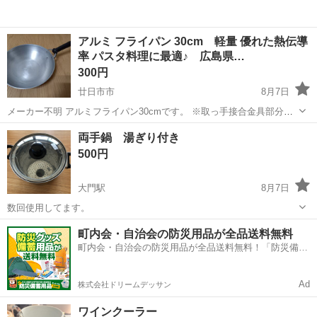
アルミ フライパン 30cm 軽量 優れた熱伝導
率 パスタ料理に最適♪ 広島県…
300円
廿日市市
8月7日
メーカー不明 アルミフライパン30cmです。 ※取っ手接合金具部分は
磁石が付くので鉄かと思います。 中古ですので使用感があります。 ア
広島
廿日市市
調理器具
アルミ
両手鍋 湯ぎり付き
ルミなので研磨すればピカピカになりますが現状渡しとなります。 神
500円
経質な方はご遠...
大門駅
8月7日
数回使用してます。
広島
福山市
大門駅
調理器具
町内会・自治会の防災用品が全品送料無料
町内会・自治会の防災用品が全品送料無料！「防災備蓄
用品ドットコム」
Ad
株式会社ドリームデッサン
ワインクーラー