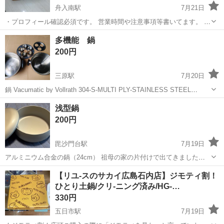
舟入南駅
7月21日
・プロフィール確認必須です。 営業時間や注意事項等書いてます。 ・
購入希望の方は取りに来られるご希望の日にちと時間を○日○時と明記
広島
広島市
舟入南駅
調理器具
KOIZUMI
多機能 鍋
してご連絡お願い致します。 ご覧頂きありがとうございます。 個人保
200円
管されていた物です。 汚...
三原駅
7月20日
鍋 Vacumatic by Vollrath 304-S-MULTI PLY-STAINLESS STEEL
MADE IN U.S.A サイズ 下の鍋 外径29cm 深さ11cm 上の鍋 深さ8cm
広島
三原市
三原駅
調理器具
浅型鍋
200円
毘沙門台駅
7月19日
アルミニウム合金の鍋（24cm） 祖母の家の片付けで出てきました。
未使用品です。 経年の保管による多少の汚れはありますが、 全体的に
広島
広島市
毘沙門台駅
調理器具
【リユ-スのサカイ広島石内店】ジモティ割！
は綺麗で使用可能です。 箱もありますが、傷んでます。 受渡し場所：
ひとり土鍋/クリ-ニング済み/HG-…
安佐南区毘沙門台南第三公園
330円
五日市駅
7月19日