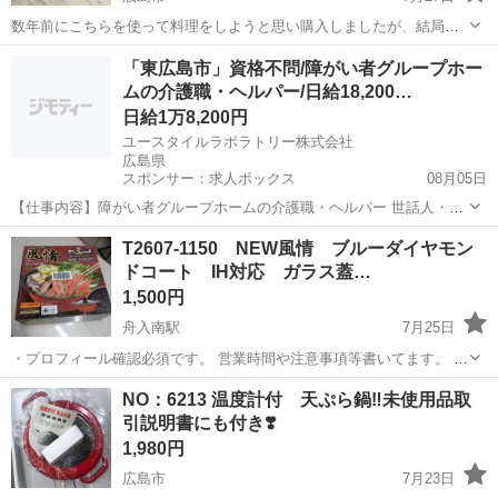
数年前にこちらを使って料理をしようと思い購入しましたが、結局一
度も使わず。。(;^_^A （こちらは箱付きです。今回出品の中身確認の
広島
広島市
調理器具
ダッチオーブン
「東広島市」資格不問/障がい者グループホー
ためだけに一度だけ開封しました。中身きれいです） 使用済みですが
ムの介護職・ヘルパー/日給18,200…
網もお付けします。
日給1万8,200円
ユースタイルラボラトリー株式会社
広島県
スポンサー：求人ボックス
08月05日
【仕事内容】障がい者グループホームの介護職・ヘルパー 世話人・生
活支援員としての業務を行っていただきます。 <主な業務内容> お食
アルバイト・パート
T2607-1150 NEW風情 ブルーダイヤモン
事の準備 食事・入浴・就寝の支援 日常生活の相談業務 健康管理、記
ドコート IH対応 ガラス蓋…
録 就業支援施設への送り出し など...
1,500円
舟入南駅
7月25日
・プロフィール確認必須です。 営業時間や注意事項等書いてます。 ・
購入希望の方は取りに来られるご希望の日にちと時間を○日○時と明記
広島
広島市
舟入南駅
調理器具
NO：6213 温度計付 天ぷら鍋‼️未使用品取
してご連絡お願い致します。 ご覧頂きありがとうございます。 個人保
引説明書にも付き❣️
管されていた物です。 汚...
1,980円
広島市
7月23日