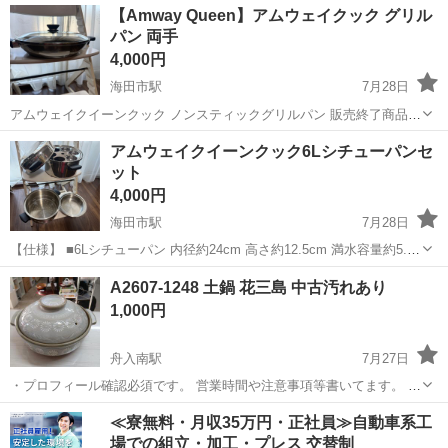
広島
福山市
東福山駅
調理器具
【Amway Queen】アムウェイクック グリル
ん。現状渡しでお願い致します。 自宅保管気にならない方にお譲り
パン 両手
致...
4,000円
海田市駅
7月28日
アムウェイクイーンクック ノンスティックグリルパン 販売終了商品で
す。 使用感(特に裏側)はありますが、まだまだ使っていただけます。
広島
安芸郡
海田市駅
調理器具
Amway
アムウェイクイーンクック6Lシチューパンセ
お探しの方、気になる方いかがでしょうか？ 優れた熱伝導性と耐久性
ット
を備えた、ノンスティッ...
4,000円
海田市駅
7月28日
【仕様】 ■6Lシチューパン 内径約24cm 高さ約12.5cm 満水容量約5.7L
■6Lスティーマー 内径約24cm 高さ約11.0cm ■6L ドーム型カバー 内径
広島
安芸郡
海田市駅
調理器具
A2607-1248 土鍋 花三島 中古汚れあり
約24cm 高さ約7.5cm ■内なべ： 内径18c...
1,000円
舟入南駅
7月27日
・プロフィール確認必須です。 営業時間や注意事項等書いてます。 ・
購入希望の方は取りに来られるご希望の日にちと時間を○日○時と明記
広島
広島市
舟入南駅
調理器具
土鍋
≪寮無料・月収35万円・正社員≫自動車系工
してご連絡お願い致します。 ご覧頂きありがとうございます。 幅約
場での組立・加工・プレス 交替制
28cm 奥行約28cm...