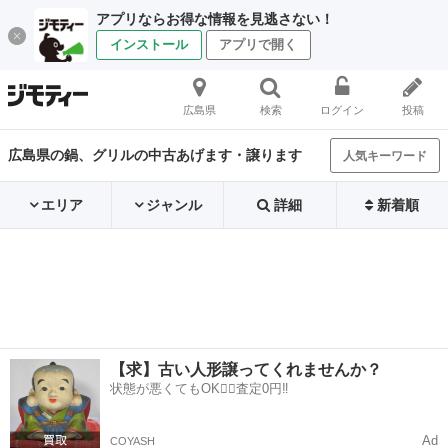
アプリならお得な情報を見逃さない！
インストール
アプリで開く
広島県
検索
ログイン
投稿
広島県の鍋、グリルの中古あげます・譲ります
人気キーワード
エリア
ジャンル
詳細
新着順
【求】古い人形譲ってくれませんか？
状態が悪くてもOK🙆‍♀️査定0円‼️
Ad
COYASH