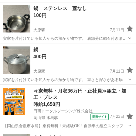
り、出品しております。 箱は付属しません。 取り扱い説明書は付属し
広島
福山市
調理器具
鍋 ステンレス 蓋なし
ます。
100円
大原駅
7月11日
実家を片付けている知人からの預かり物です。 底部分に磁石付きます
のでIH使えます 大きさ 外寸 20 長年保管してました。 ご理解いた
広島
広島市
大原駅
調理器具
ステンレス
鍋
だき返品のない様よろしくお願いいたします(⌒-⌒; ) ✳︎✳...
400円
大原駅
7月11日
実家を片付けている知人からの預かり物です。 重さと深さがある鍋で
す 大きさ 20×13 厚さ 4ミリ位あります 長年保管してました。 ご理
広島
広島市
大原駅
調理器具
≪寮無料・月収36万円・正社員≫組立・加
解いただき返品のない様よろしくお願いいたします(...
工・プレス
時給1,650円
日研トータルソーシング株式会社
7月23日
提携サイト
岡山県 水島駅
【岡山県倉敷市水島】寮費無料！未経験OK！自動車の組立スタッフ
《お仕事No.NS0089》 お仕事について 車の組立作業です。専用レール
岡山
倉敷市
水島駅
その他