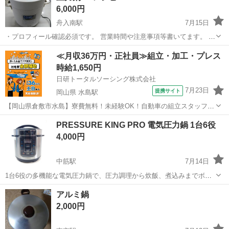
6,000円
舟入南駅
7月15日
・プロフィール確認必須です。 営業時間や注意事項等書いてます。 ・
購入希望の方は取りに来られるご希望の日にちと時間を○日○時と明記
広島
広島市
舟入南駅
調理器具
≪月収36万円・正社員≫組立・加工・プレス
してご連絡お願い致します。 ご覧頂きありがとうございます。 個人保
時給1,650円
管されていた物です...
日研トータルソーシング株式会社
7月23日
提携サイト
岡山県 水島駅
【岡山県倉敷市水島】寮費無料！未経験OK！自動車の組立スタッフ
《お仕事No.NS0089》 お仕事について 車の組立作業です。専用レール
岡山
倉敷市
水島駅
その他
PRESSURE KING PRO 電気圧力鍋 1台6役
に乗って流れてくる車の骨組みに、車内外の各部品・ハンドル・足回
4,000円
り・ドア・シートなどの各...
中筋駅
7月14日
1台6役の多機能な電気圧力鍋で、圧力調理から炊飯、煮込みまでボタ
ン一つで簡単に調理可能です。 - 製品名: PRESSURE KING PRO - 調
広島
広島市
中筋駅
調理器具
電気圧力鍋
アルミ鍋
理機能: 圧力調理、炊飯、無水調理、蒸し調理、煮込み、温め直し - 容
2,000円
量...