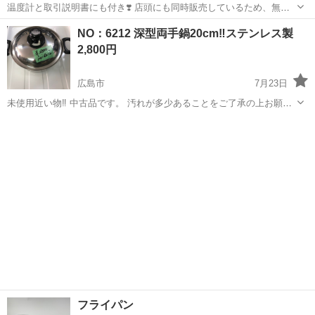
温度計と取引説明書にも付き❣️ 店頭にも同時販売しているため、無く
なる可能性があることをご了承の上よろしくお願いいたします。 横川
広島
広島市
調理器具
温度計
NO：6212 深型両手鍋20cm‼️ステンレス製
激安リサイクルセンター 横川町1丁目4-37末広ビル1階【家具屋小田億
2,800円
の隣】 営業時...
広島市
7月23日
未使用近い物‼️ 中古品です。 汚れが多少あることをご了承の上お願い
致します。 店頭にも同時販売しているため、無くなる可能性があるこ
広島
広島市
調理器具
とをご了承の上よろしくお願いいたします。 横川激安リサイクルセン
ター 横川町1丁目4...
フライパン