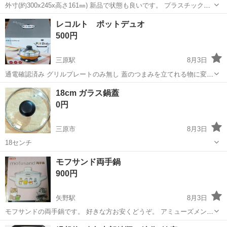
外寸(約300x245x高さ161㎜) 新品で状態も良いです。 プラスチックで
軽いので使いやすいと思います。
広島
広島市
宇品三丁目駅
調理器具
レンジ
レコルト ポットデュオ
500円
三原駅
8月3日
通電確認済み グリルプレートのみ無し 蓋のつまみを立てれる物に変え
ています。
広島
三原市
三原駅
調理器具
ポット
18cm ガラス鍋蓋
0円
三原市
8月3日
18センチ
広島
三原市
調理器具
セット
モフサンド両手鍋
900円
矢野駅
8月3日
モフサンドの両手鍋です。 好きな方お安くどうぞ。 アミューズメント
景品。 完全未使用未開封。 IH非対応。 現金手渡し取引です。 Noクレ
広島
広島市
矢野駅
調理器具
手鍋