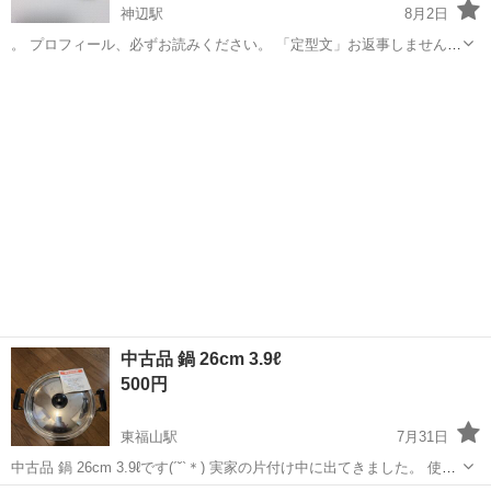
神辺駅
8月2日
。 プロフィール、必ずお読みください。 「定型文」お返事しません！
「ノークレーム」「ノーリターン」ご理解くださる方、お問い合わせ
広島
福山市
神辺駅
調理器具
ください。『日時決定後』の、キャンセル受付ません。よく、確認く
ださい。 ...
中古品 鍋 26cm 3.9ℓ
500円
東福山駅
7月31日
中古品 鍋 26cm 3.9ℓです(´˘`＊) 実家の片付け中に出てきました。 使っ
た覚えがないほどの使用1、2回だと思います。 洗い直ししておりませ