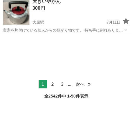
大きいやかん
に乗って流れてくる車の骨組みに、車内外の各部品・ハンドル・足回
300円
り・ドア・シートなどの各...
大原駅
7月11日
実家を片付けている知人からの預かり物です。 持ち手に割れあります
が、使用には差し支え無いそうです(画像4) 大きさ 外寸 24 高さ
広島
広島市
大原駅
調理器具
12 5リットル用 長年保管してました。 ご理解...
1
2
3
...
次へ
全2542件中 1-50件表示