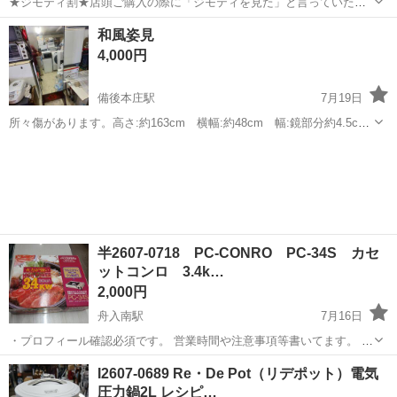
★ジモティ割★店頭ご購入の際に「ジモティを見た」と言っていただ
くとジモティ限定価格（掲載価格の7%OFF）でご購入が可能です。
広島
広島市
五日市駅
調理器具
サカイ
和風姿見
ぜひ店頭にてスタッフまでお伝えくださいませ。 ---------------------...
4,000円
備後本庄駅
7月19日
所々傷があります。高さ:約163cm 横幅:約48cm 幅:鏡部分約4.5cm
土台:約27cmになります。取りに来てくれる方よろしくお願いしま
広島
福山市
備後本庄駅
調理器具
姿見
す。
半2607-0718 PC-CONRO PC-34S カセ
ットコンロ 3.4k…
2,000円
舟入南駅
7月16日
・プロフィール確認必須です。 営業時間や注意事項等書いてます。 ・
購入希望の方は取りに来られるご希望の日にちと時間を○日○時と明記
広島
広島市
舟入南駅
調理器具
I2607-0689 Re・De Pot（リデポット）電気
してご連絡お願い致します。 ご覧頂きありがとうございます。 個人保
圧力鍋2L レシピ…
管されていた物です。 汚...