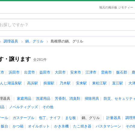
地元の掲示板 ジモティー
調理器具
鍋、グリル
島根県の鍋、グリル
す・譲ります
全281件
江市
浜田市
出雲市
益田市
大田市
安来市
江津市
雲南市
飯石郡
んじ湖温泉駅
高浜駅
揖屋駅
乃木駅
安来駅
東松江駅
直江駅
大
理器具
家庭用品
洗濯用品
芳香剤、消臭剤
掃除用具
防災、セキュリテ
用品
ノベルティグッズ
その他
ツール
ガステーブル
包丁、ナイフ
まな板
鍋、グリル
計量器具
調理
、飯台
かつ箱
オイルポット
かき氷機
たこ焼き器
パスタマシーン
その