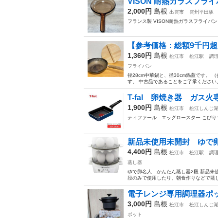
VISON 耐熱ガラスフラ
2,000円
島根
出雲市
雲州平田駅
フランス製 VISON耐熱ガラスフライパ
【参考価格：総額9千円超
1,360円
島根
松江市
松江駅
調
フライパン
径28cm中華鍋と、径30cm鍋蓋です。
す。 中古品であることをご了承ください。2,
T-fal 卵焼き器 ガス火
1,900円
島根
松江市
松江しんじ
ティファール エッグロースター こびりつ
新品未使用未開封 ゆで
4,400円
島根
松江市
松江駅
調
蒸し器
ゆで卵名人 かんたん蒸し器2段 新品未使
段のみで使用したり、朝食作りなどで蒸し
電子レンジ専用調理器ポッ
3,000円
島根
松江市
松江しんじ
ポット