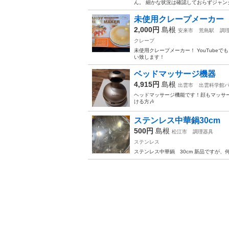
ん。 細かな状況は確認しておらずジャン
未使用クレープメーカー
2,000円
島根
安来市
荒島駅
調
クレープ
未使用クレープメーカー！ YouTube
い致します！
ベッドマッサージ機器
4,915円
島根
出雲市
出雲科学館
ヘッドマッサージ機能です！顔もマッサー
ける方🎶
ステンレス中華鍋30cm
500円
島根
松江市
調理器具
ステンレス
ステンレス中華鍋 30cm 新品ですが