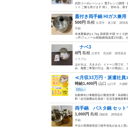
武田コーポレーション 電子レンジ調理・鍋・
ット ご飯も炊けます 焼く、炒める、蒸す、煮
蓋付き両手鍋 HIガス兼用
500円
島根
出雲市
直江駅
調理器
手鍋
本体重量(約):1.7kg 原産国:中国 サイズ
っ手/フェノール樹脂(耐熱温度150度)、ガ
ナベ3
0円
島根
出雲市
高浜駅
調理器具
トラブル
はがきは、大きさの、イメージ用です。 
め、複数ご希望の方は、個々の商品に、お
≪月収33万円・派遣社員
時給1,400円
山口
山口市
大歳駅
日払い
自動車向け車載部品の製造作業！未経験活
料！赴任旅費会社負担！生活支援物資事前対
両手鍋 パスタ鍋 セット
1,000円
島根
隠岐郡
調理器具
手鍋
中古の長期保管品で経年劣化があると思い