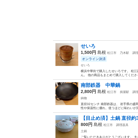
せいろ
1,500円
島根
松江市
乃木駅
調
オンライン決済
せいろ
横浜中華街で購入したせいろです。 松江
ん。 他の商品もまとめて購入してくださ
南部鉄器 中華鍋
2,800円
島根
松江市
揖屋駅
調
鋳物
直径32センチ 南部鉄器は、 岩手県の
性や保温性に優れ、使うほどに味わいが
【目止め済】土鍋 直径約3
800円
島根
松江市
調理器具
土鍋
ご覧いただきありがとうございます。 大き