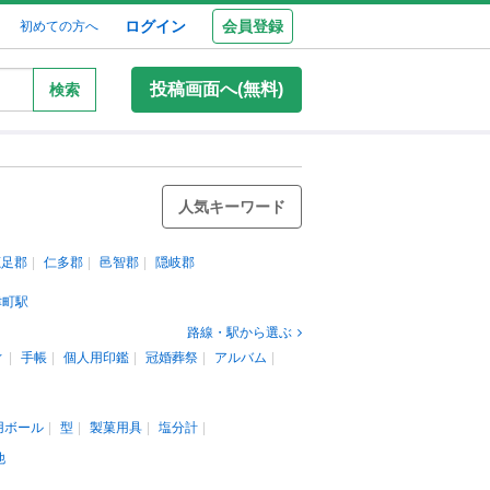
ログイン
会員登録
初めての方へ
投稿画面へ(無料)
検索
人気キーワード
鹿足郡
仁多郡
邑智郡
隠岐郡
津町駅
路線・駅から選ぶ
ィ
手帳
個人用印鑑
冠婚葬祭
アルバム
用ボール
型
製菓用具
塩分計
他