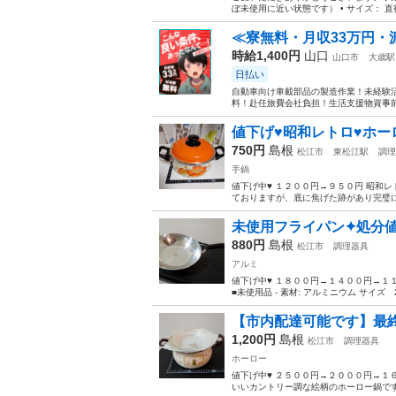
ぼ未使用に近い状態です） • サイズ： 直
≪寮無料・月収33万円・
時給1,400円
山口
山口市
大歳駅
日払い
自動車向け車載部品の製造作業！未経験活
料！赴任旅費会社負担！生活支援物資事前対
値下げ♥昭和レトロ♥ホー
750円
島根
松江市
東松江駅
調理
手鍋
値下げ中♥ １２００円→９５０円 昭和レト
ておりますが、底に焦げた跡があり完璧には取れません
未使用フライパン✦処分値
880円
島根
松江市
調理器具
アルミ
値下げ中♥ １８００円→１４００円→１
■未使用品 - 素材: アルミニウム サイズ 28
【市内配達可能です】最終
1,200円
島根
松江市
調理器具
ホーロー
値下げ中♥ ２５００円→２０００円→１
いいカントリー調な絵柄のホーロー鍋です。⁠◕