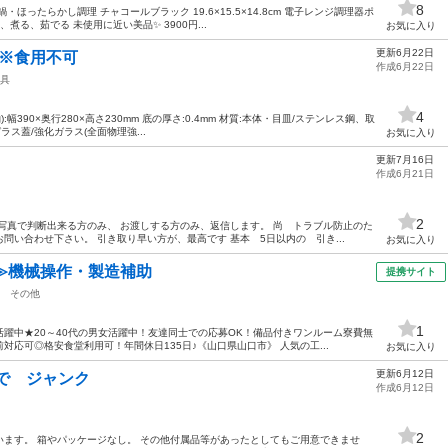
8
ほったらかし調理 チャコールブラック 19.6×15.5×14.8cm 電子レンジ調理器ポ
る、茹でる 未使用に近い美品✨️ 3900円...
お気に入り
更新6月22日
 ※食用不可
作成6月22日
具
4
(約):幅390×奥行280×高さ230mm 底の厚さ:0.4mm 材質:本体・目皿/ステンレス鋼、取
ラス蓋/強化ガラス(全面物理強...
お気に入り
更新7月16日
作成6月21日
2
写真で判断出来る方のみ、 お渡しする方のみ、返信します。 尚 トラブル防止のた
問い合わせ下さい。 引き取り早い方が、最高です 基本 5日以内の 引き...
お気に入り
≫機械操作・製造補助
提携サイト
その他
1
躍中★20～40代の男女活躍中！友達同士での応募OK！備品付きワンルーム寮費無
応可◎格安食堂利用可！年間休日135日♪《山口県山口市》 人気の工...
お気に入り
更新6月12日
で ジャンク
作成6月12日
2
ます。 箱やパッケージなし。 その他付属品等があったとしてもご用意できませ