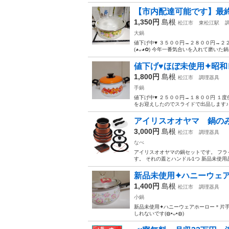
【市内配達可能です】最終
1,350円
島根
松江市
東松江駅
大鍋
値下げ中♥ ３５００円→２８００円→２
(⁠◕⁠ᴗ⁠◕⁠✿⁠) 今年一番気合いを入れ
値下げ♥ほぼ未使用✦昭和
1,800円
島根
松江市
調理器具
手鍋
値下げ中♥ ２５００円→１８００円 １度使用
をお迎えしたのでスライドで出品します♪ 
アイリスオオヤマ 鍋の
3,000円
島根
松江市
調理器具
なべ
アイリスオオヤマの鍋セットです。 フラ
す。 それの蓋とハンドル1つ 新品未使用
新品未使用✦ハニーウェアホ
1,400円
島根
松江市
調理器具
小鍋
新品未使用✦ハニーウェアホーロー＊片手小鍋です(
しれないです(⁠◍⁠•⁠ᴗ⁠•⁠◍⁠)