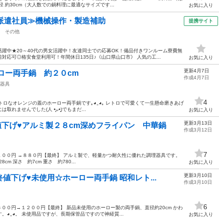
径 約30cm（大人数での鍋料理に最適なサイズです...
お気に入り
派遣社員≫機械操作・製造補助
提携サイト
その他
躍中★20～40代の男女活躍中！友達同士での応募OK！備品付きワンルーム寮費無
応可◎格安食堂利用可！年間休日135日♪《山口県山口市》 人気の工...
お気に入り
更新4月7日
ロー両手鍋 約２０cm
作成4月7日
器具
4
ロなオレンジの蓋のホーロー両手鍋です｡⁠◕⁠‿⁠◕⁠｡ レトロで可愛くて一生懸命磨きあげ
でした(⁠人⁠ ⁠•͈⁠ᴗ⁠•͈⁠)でもまだ...
お気に入り
更新3月13日
下げ♥アルミ製２８cm深めフライパン 中華鍋
作成3月12日
7
１００円 →８８０円【最終】 アルミ製で、軽量かつ耐久性に優れた調理器具です。
cm 深さ 約7cm 重さ 約780...
お気に入り
更新3月10日
値下げ♥未使用☆ホーロー両手鍋 昭和レト...
作成3月10日
6
６００円→１２００円【最終】 新品未使用のホーロー製の両手鍋、直径約20cm かわ
⁠‿⁠◕⁠。 未使用品ですが、長期保管品ですので神経質...
お気に入り