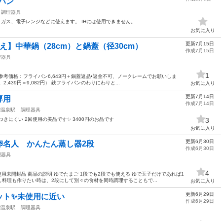
イパン
調理器具
ン ガス、電子レンジなどに使えます。 IHには使用できません。
お気に入り
更新7月15日
え】中華鍋（28cm）と鍋蓋（径30cm）
作成7月15日
理器具
1
 （参考価格：フライパン6,643円＋鍋蓋返品•返金不可、ノークレームでお願いしま
439円＝9,082円） 鉄フライパンのわりにわりと...
お気に入り
更新7月14日
専用
作成7月14日
湖温泉駅
調理器具
きにくい 2回使用の美品です✨️ 3400円のお品です
3
お気に入り
更新6月30日
卵名人 かんたん蒸し器2段
作成6月30日
理器具
4
用未開封品 商品の説明 ゆでたまご 1段でも2段でも使える ゆで玉子だけであれば1
料理も作りたい時は、2段にして別々の食材を同時調理することもで...
お気に入り
更新6月29日
ト✨️未使用に近い
作成6月29日
湖温泉駅
調理器具