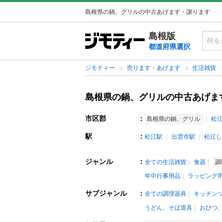
島根県の鍋、グリルの中古あげます・譲ります
島根版
都道府県選択
ジモティー
売ります・あげます
生活雑貨
島根県の鍋、グリルの中古あげま
市区郡
：
島根県の鍋、グリル
松
駅
：
松江駅
出雲市駅
松江し
ジャンル
：
全ての生活雑貨
食器
調
年中行事用品
ラッピング
サブジャンル
：
全ての調理器具
キッチン
うどん、そば道具
おひつ