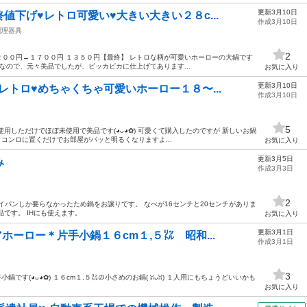
更新3月10日
値下げ♥レトロ可愛い♥大きい大きい２８c...
作成3月10日
調理器具
2
２００円→１７００円 １３５０円【最終】 レトロな柄が可愛いホーローの大鍋です
て磨いた鍋なので、元々美品でしたが、ピッカピカに仕上げてあります...
お気に入り
更新3月10日
レトロ♥めちゃくちゃ可愛いホーロー１８〜...
作成3月10日
5
しただけでほぼ未使用で美品です(⁠◕⁠ᴗ⁠◕⁠✿⁠) 可愛くて購入したのですが 新しいお鍋
コンロに置くだけでお部屋がパッと明るくなりますよ...
お気に入り
更新3月5日
み
作成3月3日
2
イパンしか要らなかったため鍋をお譲りです。 なべが16センチと20センチがありま
品です。 IHにも使えます。
お気に入り
更新3月1日
ーロー＊片手小鍋１６cm１,５㍑ 昭和...
作成3月1日
3
⁠◕⁠ᴗ⁠◕⁠✿⁠) １６cm１,５㍑の小さめのお鍋(⁠ ⁠ꈍ⁠ᴗ⁠ꈍ⁠) １人用にもちょうどいいかも
お気に入り