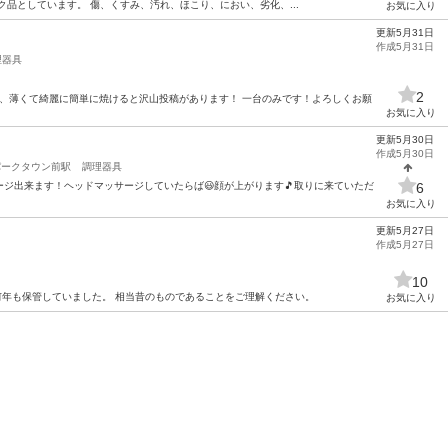
ク品としています。 傷、くすみ、汚れ、ほこり、におい、劣化、...
お気に入り
更新5月31日
作成5月31日
理器具
2
でも、薄くて綺麗に簡単に焼けると沢山投稿があります！ 一台のみです！よろしくお願
お気に入り
更新5月30日
作成5月30日
パークタウン前駅
調理器具
ジ出来ます！ヘッドマッサージしていたらば😃顔が上がります🎵取りに来ていただ
6
お気に入り
更新5月27日
作成5月27日
10
、何年も保管していました。 相当昔のものであることをご理解ください。
お気に入り