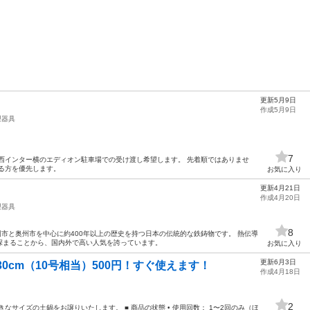
更新5月9日
作成5月9日
理器具
7
西インター横のエディオン駐車場での受け渡し希望します。 先着順ではありませ
る方を優先します。
お気に入り
更新4月21日
作成4月20日
理器具
8
盛岡市と奥州市を中心に約400年以上の歴史を持つ日本の伝統的な鉄鋳物です。 熱伝導
深まることから、国内外で高い人気を誇っています。
お気に入り
更新6月3日
0cm（10号相当）500円！すぐ使えます！
作成4月18日
2
なサイズの土鍋をお譲りいたします。 ■ 商品の状態 • 使用回数： 1〜2回のみ（ほ