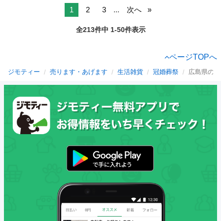
1
2
3
...
次へ
全213件中 1-50件表示
ページTOPへ
ジモティー
売ります・あげます
生活雑貨
冠婚葬祭
広島県の冠