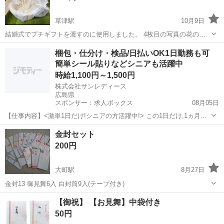
草津駅
10月9日
結婚式でプチギフトを渡すのに使用しました。 4枚目の写真の花のプ
チギフトは付いておりません。 庚午でお渡ししたく思います。
広島
広島市
草津駅
冠婚葬祭
バスケット
梱包・仕分け・検品/日払いOK1日勤務も可
簡単シール貼りなどシニアも活躍中
時給1,100円～1,500円
株式会社サンレディース
広島県
スポンサー：求人ボックス
08月05日
【仕事内容】<激単1日だけ!シニアの方活躍中!> この1日だけ,1ヵ月間
だけ,4時間だけなど あなた優先で自由に決めれます! シニア・60代・
アルバイト・パート
金封セット
70代の方を 積極的に採用中 たくさんご活躍いただいてます こんなお
200円
仕事をお願いします!...
大町駅
8月27日
金封13 御見舞6入 白封筒9入(テープ付き)
広島
広島市
大町駅
冠婚葬祭
封筒
【御祝】 【お見舞】中袋付き
50円