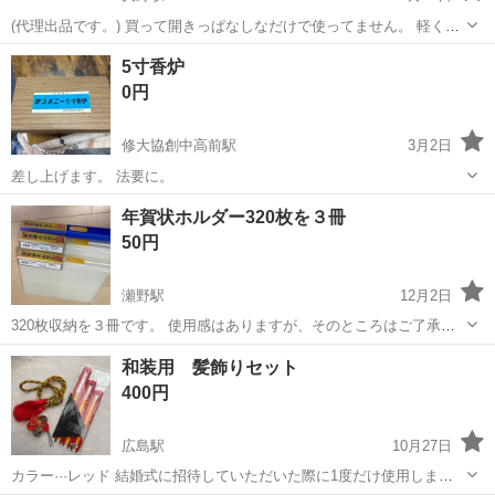
(代理出品です。) 買って開きっぱなしなだけで使ってません。 軽く掃
除しています。 あとは写真見て判断お願いします。 サイズ 縦 137cm
広島
安芸郡
矢野駅
冠婚葬祭
仏壇
5寸香炉
横 60cm 奥行き 50cm 観音開きを開いたら80cmくらいです。 ...
0円
修大協創中高前駅
3月2日
差し上げます。 法要に。
広島
広島市
修大協創中高前駅
冠婚葬祭
香炉
年賀状ホルダー320枚を３冊
50円
瀬野駅
12月2日
320枚収納を３冊です。 使用感はありますが、そのところはご了承下
さい。 広島県広島市安芸区在住なので、セブンイレブン上瀬野店で受
広島
広島市
瀬野駅
冠婚葬祭
セブンイレブン
和装用 髪飾りセット
渡し希望です。 郵送も可能ですが、郵送料金は購入者負担になります
400円
ので了承願います。
広島駅
10月27日
カラー···レッド 結婚式に招待していただいた際に1度だけ使用しまし