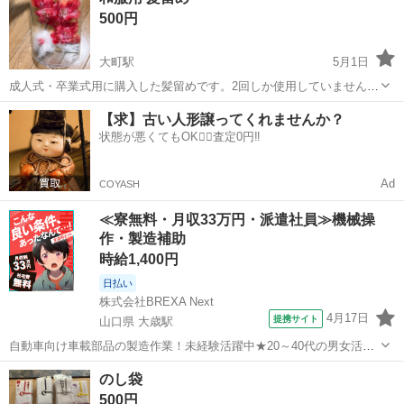
500円
大町駅
5月1日
成人式・卒業式用に購入した髪留めです。2回しか使用していません。
5500円のものでしたが、今後使う予定がないのでお譲りします。 大
広島
広島市
大町駅
冠婚葬祭
和服
【求】古い人形譲ってくれませんか？
町・緑井付近もしくは中区(本通り・紙屋町付近)で受け渡し可能です。
状態が悪くてもOK🙆‍♀️査定0円‼️
取りに来てくださる方を優先...
Ad
COYASH
≪寮無料・月収33万円・派遣社員≫機械操
作・製造補助
時給1,400円
日払い
株式会社BREXA Next
4月17日
提携サイト
山口県 大歳駅
自動車向け車載部品の製造作業！未経験活躍中★20～40代の男女活躍
中！友達同士での応募OK！備品付きワンルーム寮費無料！赴任旅費会
山口
山口市
大歳駅
その他
のし袋
社負担！生活支援物資事前対応可◎格安食堂利用可！年間休日135日
500円
♪《山口県山口市》 人気の工...