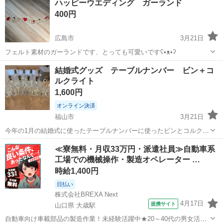
ハッピーウエディング ガーランド
合で相談に添える事も有るので、希望時間記載してください...
400円
広島市
3月21日
フェルト素材のガーランドです、とっても可愛いですʕ•ᴥ•ʔ
広島
広島市
冠婚葬祭
ガーランド
結婚式グッズ テーブルナンバー ビン＋コ
ルクライト
1,600円
オンライン決済
福山市
3月21日
今年の1月の結婚式に使ったテーブルナンバーに使ったビンとコルク型
のライト11本（A〜K）実際に使ったもので電池残量が少なくなってい
広島
福山市
冠婚葬祭
コルク
≪寮無料・月収33万円・派遣社員≫自動車系
るはずなので豆電池を買っていただく必要があります。 福山市にとり
工場での機械操作・製造オペレーター …
に来ていただける方でよろしくお...
時給1,400円
日払い
株式会社BREXA Next
4月17日
提携サイト
山口県 大歳駅
自動車向け車載部品の製造作業！未経験活躍中★20～40代の男女活躍