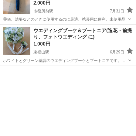
2,000円
市役所前駅
7月31日
葬儀、法要などのときに使用するのに最適、携帯用に便利、未使用品
広島
広島市
市役所前駅
冠婚葬祭
ウエディングブーケ＆ブートニア(造花・前撮
り、フォトウエディング に)
1,000円
東福山駅
6月29日
ホワイトとグリーン基調のウエディングブーケとブートニアです。ど
ちらとも造花（アーティフィシャルフラワー）です。１万円くらいで
広島
福山市
東福山駅
冠婚葬祭
購入し、自身の結婚式で使用しました。 クラッチブーケで持ち手はリ
ボンで纏めてあります。 ブートニア...