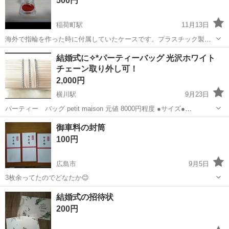
500円
稲荷町駅
11月13日
海外で指輪を作った時に付属していたケースです。プラスチック製
で、板バネでパチッと閉まります。 ご興味のある方、お願いします。
広島
広島市
稲荷町駅
冠婚葬祭
海外
結婚式に✧︎*パーティーバッグ 光沢ホワイト
※画像の指輪は付属しません。ケースのみです。
チェーン取り外し可！
2,000円
横川駅
9月23日
パーティー バッグ petit maison 元値 8000円程度 ●サイズ●
27cm✖️10.5cm✖️4.5cm 結婚式、二次会パーティー等で使用できるバッ
広島
広島市
横川駅
冠婚葬祭
結婚式
御車料の封筒
グです！(*^^*) 2回ほど使用しました。 中央に付いて...
100円
広島市
9月5日
3枚余ってたのでどなたか😊
広島
広島市
冠婚葬祭
封筒
結婚式の招待状
200円