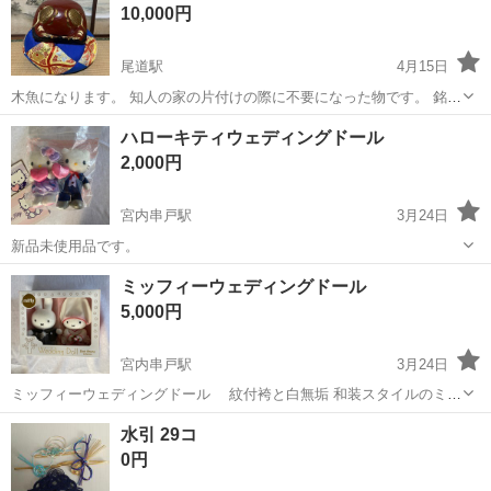
10,000円
り・ドア・シートなどの各...
尾道駅
4月15日
木魚になります。 知人の家の片付けの際に不要になった物です。 銘や
時代等は不明です。 仏具関係は詳しくないので、状態等は分かりませ
広島
尾道市
尾道駅
冠婚葬祭
木魚
ハローキティウェディングドール
ん。 付属品は座布団のみとなります。 サイズ(本体)：幅約25×奥行約
2,000円
25×高さ約21c...
宮内串戸駅
3月24日
新品未使用品です。
広島
廿日市市
宮内串戸駅
冠婚葬祭
新品
ミッフィーウェディングドール
5,000円
宮内串戸駅
3月24日
ミッフィーウェディングドール 紋付袴と白無垢 和装スタイルのミッ
フィーのウェディングドールです。 結婚式当日に箱から出してウェル
広島
廿日市市
宮内串戸駅
冠婚葬祭
白無垢
水引 29コ
カムスペースに飾りました。そのため固定のナイロンの糸（写真参
0円
照）は切っています。 定価16...