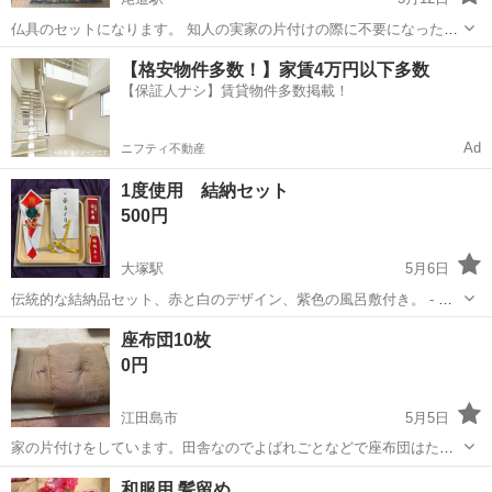
仏具のセットになります。 知人の実家の片付けの際に不要になった物
です。 おそらく購入して使う機会が無かったのか、そのまま倉庫に置
広島
尾道市
尾道駅
冠婚葬祭
仏具
【格安物件多数！】家賃4万円以下多数
いていた状態です。 自宅から離れたところに保管しているので、ご質
【保証人ナシ】賃貸物件多数掲載！
問の内容によってはすぐのお答...
Ad
ニフティ不動産
1度使用 結納セット
500円
大塚駅
5月6日
伝統的な結納品セット、赤と白のデザイン、紫色の風呂敷付き。 - セ
ット内容: 結納品一式 - デザイン: 伝統的な和風デザイン - 色: 赤と白 -
広島
広島市
大塚駅
冠婚葬祭
風呂敷
座布団10枚
包み: 紫色の風呂敷 - 箱のデザイン: オレンジ色の幾何学模様 ご覧...
0円
江田島市
5月5日
家の片付けをしています。田舎なのでよばれごとなどで座布団はたく
さんありました。よかったらどうぞ。
広島
江田島市
冠婚葬祭
和服用 髪留め