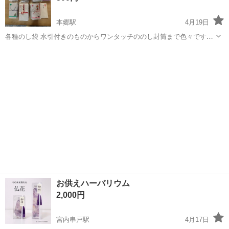
本郷駅
4月19日
各種のし袋 水引付きのものからワンタッチののし封筒まで色々です。
必要な方に使っていただければと思います。
広島
三原市
本郷駅
冠婚葬祭
のし袋
お供えハーバリウム
2,000円
宮内串戸駅
4月17日