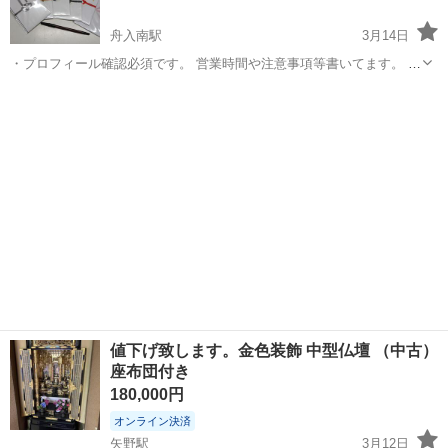
舟入南駅
3月14日
・プロフィール確認必須です。 営業時間や注意事項等書いてます。 ・
購入希望の方は取りに来られるご希望の日にちと時間を○日○時と明記
広島
広島市
舟入南駅
冠婚葬祭
のし袋
してご連絡お願い致します。 ご覧頂きありがとうございます。 個人保
管されていた物です。 汚...
値下げ致します。金色装飾 中型仏壇 （中古）
座布団付き
180,000円
オンライン決済
矢野駅
3月12日