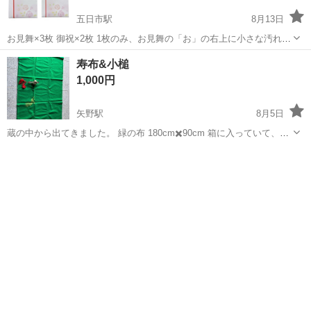
五日市駅
8月13日
お見舞×3枚 御祝×2枚 1枚のみ、お見舞の「お」の右上に小さな汚れが
あります。 （写真4枚目）
広島
広島市
五日市駅
冠婚葬祭
汚れ
寿布&小槌
1,000円
矢野駅
8月5日
蔵の中から出てきました。 緑の布 180cm✖️90cm 箱に入っていて、結
構きれいでした。 何か使い道があるといいです。
広島
広島市
矢野駅
冠婚葬祭
使い道