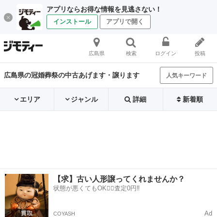
アプリならお得な情報を見逃さない！
インストール
アプリで開く
広島県
検索
ログイン
投稿
広島県の冠婚葬祭の中古あげます・譲ります
人気キーワード
エリア
ジャンル
詳細
新着順
【求】古い人形譲ってくれませんか？
状態が悪くてもOK🙆‍♀️査定0円‼️
Ad
COYASH