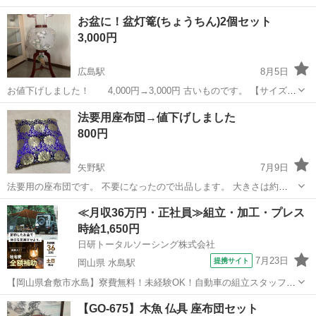
お盆に！盆灯篭(ちょうちん)2個セット
3,000円
広島駅
8月5日
お値下げしました！ 4,000円→3,000円 古いものです。 【サイズ】
縦：85cm、横：30cm（大体です） 【傷などの状態】十数年前に1度
広島
広島市
広島駅
冠婚葬祭
灯篭
法要用座布団→値下げしました
使用したのみです。出品のため今回組み立ててみました。とくに目立
800円
った汚...
矢野駅
7月9日
法要用の座布団です。 不要になったので出品します。 大きさは約
67cm×約68cm、厚さは約10〜12cmです。 特に汚れや痛みなどは見当
広島
広島市
矢野駅
冠婚葬祭
場所
≪月収36万円・正社員≫組立・加工・プレス
たらないと思います。 お渡し可能日時をお知らせください。 お取り引
時給1,650円
きされる方に詳...
日研トータルソーシング株式会社
7月23日
提携サイト
岡山県 水島駅
【岡山県倉敷市水島】寮費無料！未経験OK！自動車の組立スタッフ
《お仕事No.NS0089》 お仕事について 車の組立作業です。専用レール
岡山
倉敷市
水島駅
その他
【GO-675】木魚 仏具 座布団セット
に乗って流れてくる車の骨組みに、車内外の各部品・ハンドル・足回