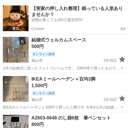
中！友達同士での応募OK！備品付きワンルーム寮費無料！赴任旅費会
山口
山口市
大歳駅
その他
【実家の押し入れ整理】眠っている人形あり
社負担！生活支援物資事前対応可◎格安食堂利用可！年間休日135日
ませんか？
♪《山口県山口市》 人気の工...
状態が悪くてもOK🙆‍♀️査定0円‼️
Ad
COYASH
結婚式ウェルカムスペース
500円
オンライン決済
福山市
3月16日
1月の結婚式に使ったフォトフレームです。 100均等で買ったものです
福山市にて引き取り可能の人でお願いします まとめて引き取ってくれ
広島
福山市
冠婚葬祭
結婚式
IKEAミールヘーデン＋百均3脚
る方のみでお願いします
1,500円
オンライン決済
福山市
3月16日
IKEAのミールヘーデンと100均で買った三脚です 今年の1月の結婚式
に使ったものです 値下げ交渉、引き渡し日とうの相談承ります
広島
福山市
冠婚葬祭
ミールヘーデン
A2603-0648 のし袋6枚 筆ペンセット
800円