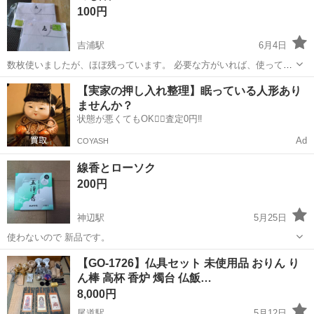
100円
吉浦駅
6月4日
数枚使いましたが、ほぼ残っています。 必要な方がいれば、使ってく
ださい。
広島
広島市
吉浦駅
冠婚葬祭
【実家の押し入れ整理】眠っている人形あり
ませんか？
状態が悪くてもOK🙆‍♀️査定0円‼️
Ad
COYASH
線香とローソク
200円
神辺駅
5月25日
使わないので 新品です。
広島
福山市
神辺駅
冠婚葬祭
線香
【GO-1726】仏具セット 未使用品 おりん り
ん棒 高杯 香炉 燭台 仏飯…
8,000円
尾道駅
5月12日