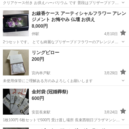
クリアケース付き お供えハーバリウム です 普段はプリザーブドフラ
ワー作家として開業 楽天でも販売実績があり 自宅のアトリエで製作し
広島
廿日市市
宮内串戸駅
冠婚葬祭
ハーバリウム
お線香ケース アーティシャルフラワー アレン
ています ハーバリウム は重いので送料が高いため 直接手渡せる地域
ジメント お悔やみ 仏壇 お供え
の方には お安く販売さ...
8,000円
伴駅
4月10日
2つセットです。 とても綺麗なプリザーブドフラワーのアレンジメン
トケースです。 定価1つ15,800円です。 かなりお得です。 1つ希望の
広島
広島市
伴駅
冠婚葬祭
線香
リングピロー
方は5000円です。
200円
宮内串戸駅
3月29日
未使用保管にご理解ある方のみよろしくお願いします
広島
廿日市市
宮内串戸駅
冠婚葬祭
リングピロー
金封袋 (冠婚葬祭)
600円
安芸長束駅
3月24日
1枚100円 6枚セットで500円 受け渡し場所 長束西朝日プラザマンショ
ン前 受け渡し時間 水曜を除く 18時以降 土日、午前のみ相談 仕事の都
広島
広島市
安芸長束駅
冠婚葬祭
場所