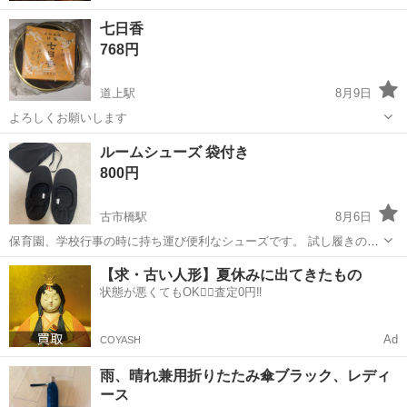
七日香
768円
道上駅
8月9日
よろしくお願いします
広島
福山市
道上駅
冠婚葬祭
ルームシューズ 袋付き
800円
古市橋駅
8月6日
保育園、学校行事の時に持ち運び便利なシューズです。 試し履きのみ
Mサイズ 23センチくらいでちょうど良いかと思います
広島
広島市
古市橋駅
冠婚葬祭
ルームシューズ
【求・古い人形】夏休みに出てきたもの
状態が悪くてもOK🙆‍♀️査定0円‼️
Ad
COYASH
雨、晴れ兼用折りたたみ傘ブラック、レディ
ース