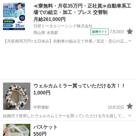
た。 ３本組のかんざしは、赤と黒のリバーシブルになっています。
広島
広島市
広島駅
冠婚葬祭
レッド
≪寮無料・月収35万円・正社員≫自動車系工
お好みの色でアレンジしてお使い下さい。 よろしくお願い致します。
場での組立・加工・プレス 交替制
月給261,000円
日研トータルソーシング株式会社
7月24日
提携サイト
岡山県 水島駅
【月収例35万円×土日休み】自動車の組み立て作業／安定・安心の正社
員 自動車の組立作業 各生産ラインには最新鋭のロボットが導入されて
岡山
倉敷市
水島駅
その他
います。 専用レールに乗って流れてくる車の骨組みに、社内外の各部
品・ハンドル・足回り・ドア...
ウェルカムミラー買っていただける方！！
1,000円
中野東駅
10月22日
結婚式で使用したウェルカムミラーを買っていただける方を探してい
ます！ 鏡の中に金色のペンで自分たちの名前を書いていましたが、除
広島
広島市
中野東駅
冠婚葬祭
ミラー
バスケット
光液で消してあります。また半年前のものなのでお花がいくつか落ち
550円
てきます💦気になる方は貼り合わせて...