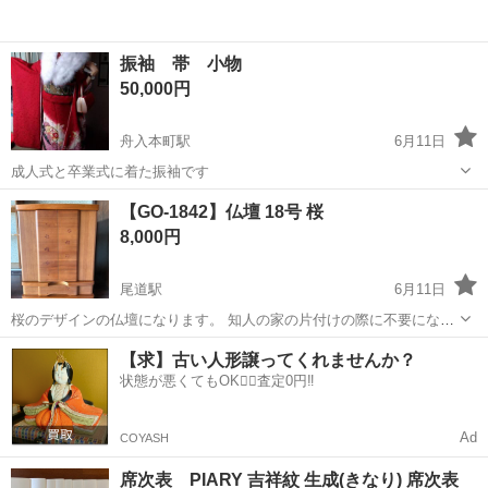
振袖 帯 小物
50,000円
舟入本町駅
6月11日
成人式と卒業式に着た振袖です
広島
広島市
舟入本町駅
冠婚葬祭
【GO-1842】仏壇 18号 桜
8,000円
尾道駅
6月11日
桜のデザインの仏壇になります。 知人の家の片付けの際に不要になっ
た物です。 おそらく桜の木が素材として使われていると思いますが、
広島
尾道市
尾道駅
冠婚葬祭
【求】古い人形譲ってくれませんか？
全部なのか一部なのかは不明です。 画像検索をしても似たようなもの
状態が悪くてもOK🙆‍♀️査定0円‼️
は出てきますが、全く同じもの...
Ad
COYASH
席次表 PIARY 吉祥紋 生成(きなり) 席次表