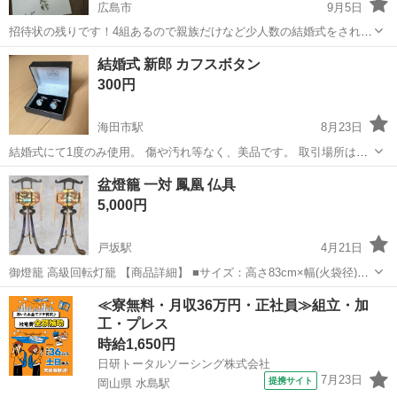
広島市
9月5日
招待状の残りです！4組あるので親族だけなど少人数の結婚式をされる
方いかがですか🥰？2枚重ねて金の紐でとめる感じでとってもおしゃれ
広島
広島市
冠婚葬祭
結婚式
結婚式 新郎 カフスボタン
で好評でした😊 写真上のものが半透明の感じです！
300円
海田市駅
8月23日
結婚式にて1度のみ使用。 傷や汚れ等なく、美品です。 取引場所は海
田町にてお願いします。
広島
広島市
海田市駅
冠婚葬祭
カフスボタン
盆燈籠 一対 鳳凰 仏具
5,000円
戸坂駅
4月21日
御燈籠 高級回転灯籠 【商品詳細】 ■サイズ：高さ83cm×幅(火袋径)約
29cm ■火袋：合成樹脂 【絵柄】彫刻欄間風 鳳凰 ■骨組み：プラスチ
広島
広島市
戸坂駅
冠婚葬祭
灯籠
≪寮無料・月収36万円・正社員≫組立・加
ック製 ■付属品： ・火袋 2個 29㎝ ・手 2個 ・下足 6本 ・三...
工・プレス
時給1,650円
日研トータルソーシング株式会社
7月23日
提携サイト
岡山県 水島駅