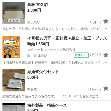
す。
広島
広島市
西広島駅
冠婚葬祭
木箱
高級 富久紗
1,000円
西広島駅
12月3日
感じの良い男性用の富久紗 画像よりも、もっと明るい黄緑に 柄の方は
深い緑で上品です。 本日中にコメント頂きました方のみ後日お取引大
広島
広島市
西広島駅
冠婚葬祭
セット
≪月収36万円・正社員≫組立・加工・プレス
丈夫です。 女性用とセットであればお安く致します。
時給1,650円
日研トータルソーシング株式会社
7月23日
提携サイト
岡山県 水島駅
【岡山県倉敷市水島】寮費無料！未経験OK！自動車の組立スタッフ
《お仕事No.NS0089》 お仕事について 車の組立作業です。専用レール
岡山
倉敷市
水島駅
その他
結婚式受付セット
に乗って流れてくる車の骨組みに、車内外の各部品・ハンドル・足回
500円
り・ドア・シートなどの各...
中筋駅
11月23日
結婚式の受付で使用できるものです。 バインダー4つと受付の立て札
があります。
広島
広島市
中筋駅
冠婚葬祭
結婚式
海外製品 指輪ケース