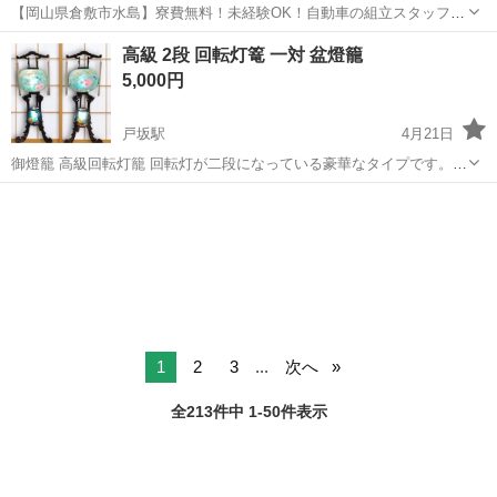
【岡山県倉敷市水島】寮費無料！未経験OK！自動車の組立スタッフ
《お仕事No.NS0089》 お仕事について 車の組立作業です。専用レール
岡山
倉敷市
水島駅
その他
高級 2段 回転灯篭 一対 盆燈籠
に乗って流れてくる車の骨組みに、車内外の各部品・ハンドル・足回
5,000円
り・ドア・シートなどの各...
戸坂駅
4月21日
御燈籠 高級回転灯籠 回転灯が二段になっている豪華なタイプです。
【商品詳細】 ■サイズ：高さ113cm×幅(火袋径)約30m ■火袋：和紙
広島
広島市
戸坂駅
冠婚葬祭
回転灯
【絵柄】花柄 ■骨組み：プラスチック製 ■付属品：造花（桔梗・
菊）、電気コー...
1
2
3
...
次へ
全213件中 1-50件表示