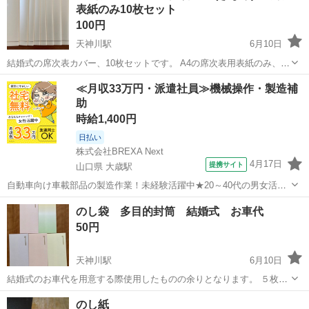
表紙のみ10枚セット
100円
天神川駅
6月10日
結婚式の席次表カバー、10枚セットです。 A4の席次表用表紙のみ、中
紙はありません。 席次表 表紙 208×218mm 2025年3月に、PIARY(ピ
広島
安芸郡
天神川駅
冠婚葬祭
PIARY
≪月収33万円・派遣社員≫機械操作・製造補
アリー)というサイトで多めに注文した余りです。 届いてすぐ検品し
助
た...
時給1,400円
日払い
株式会社BREXA Next
4月17日
提携サイト
山口県 大歳駅
自動車向け車載部品の製造作業！未経験活躍中★20～40代の男女活躍
中！友達同士での応募OK！備品付きワンルーム寮費無料！赴任旅費会
山口
山口市
大歳駅
その他
のし袋 多目的封筒 結婚式 お車代
社負担！生活支援物資事前対応可◎格安食堂利用可！年間休日135日
50円
♪《山口県山口市》 人気の工...
天神川駅
6月10日
結婚式のお車代を用意する際使用したものの余りとなります。 ５枚セ
ットです。
広島
安芸郡
天神川駅
冠婚葬祭
のし袋
のし紙