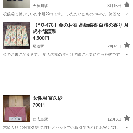
天神川駅
3月15日
祝儀袋に付いていた水引29コです。 いただいたものの中で、綺麗なも
のだけを出品しています。 目立った汚れなどはありませんが、素人判
広島
安芸郡
天神川駅
冠婚葬祭
水引
【YO-478】金のお香 高級線香 白檀の香り 月
断です。 ※無料で差し上げますので、ノークレームノーリターンにて
虎本舗謹製
お願いいたします。
4,500円
尾道駅
2月14日
金のお香になります。 知人の家の片付けの際に不要になった物です。
ほぼ未使用品かと思いますが、状態は不明です。 自宅から離れたとこ
広島
尾道市
尾道駅
冠婚葬祭
お香
ろに保管しているので、ご質問の内容によってはすぐのお答えが出来
ない可能性があります。 ※...
女性用 富久紗
700円
西広島駅
12月3日
木箱入り 台付富久紗 男性用とセットでお取引であれば お安く致しま