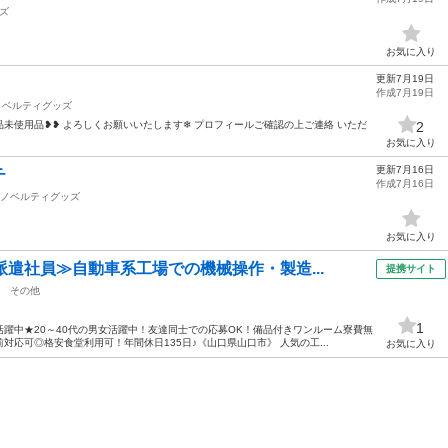
ズ
お気に入り
更新7月19日
作成7月19日
ノベルティグッズ
❥新品未使用品❥❥ よろしくお願いいたします❄ プロフィールご確認の上ご連絡 いただ
2
お気に入り
更新7月16日
チ
作成7月16日
ノベルティグッズ
お気に入り
派遣社員≫自動車系工場での機械操作・製造...
提携サイト
その他
1
躍中★20～40代の男女活躍中！友達同士での応募OK！備品付きワンルーム寮費無
応可◎格安食堂利用可！年間休日135日♪《山口県山口市》 人気の工...
お気に入り