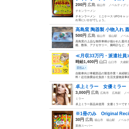
200円
広島
福山市
ノベルティグッ
チキンラーメン
チキンラーメン ミニケース UFOキャ
れ等にいかがでしょう。
高島窯 陶器製 小物入れ 蓋
500円
広島
福山市
福山駅
ノベル
高島窯の上品な御所車柄が描かれた蓋付き
鑑、数珠、アクセサリー、腕時計など、大
≪月収33万円・派遣社員
時給1,400円
山口
山口市
大歳駅
日払い
自動車向け車載部品の製造作業！未経験活
料！赴任旅費会社負担！生活支援物資事前対
卓上ミラー 女優ミラー
3,000円
広島
広島市
広島駅
ノ
ミラー
卓上ミラー新品未使用 女優ミラーです
※1冊のみ Original Rec
30円
広島
福山市
福山駅
ノベル
業務スーパー