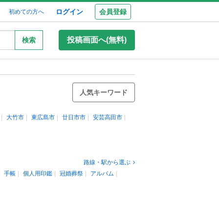
ログイン
会員登録
初めての方へ
投稿画面へ(無料)
検索
人気キーワード
大竹市
東広島市
廿日市市
安芸高田市
路線・駅から選ぶ
手帳
個人用印鑑
冠婚葬祭
アルバム