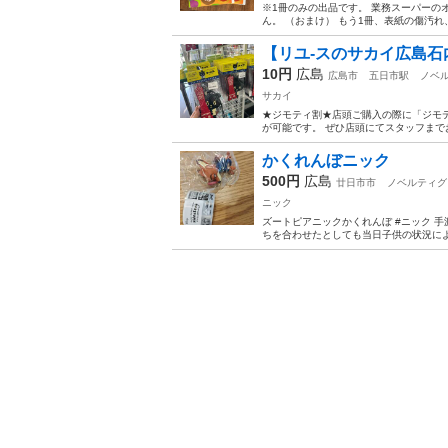
※1冊のみの出品です。 業務スーパー
ん。 （おまけ） もう1冊、表紙の傷汚
【リユ-スのサカイ広島石内
10円
広島
広島市
五日市駅
ノベ
サカイ
★ジモティ割★店頭ご購入の際に「ジモテ
が可能です。 ぜひ店頭にてスタッフまでお伝えくださいませ
かくれんぼニック
500円
広島
廿日市市
ノベルティグ
ニック
ズートピアニックかくれんぼ #ニック 手
ちを合わせたとしても当日子供の状況によ