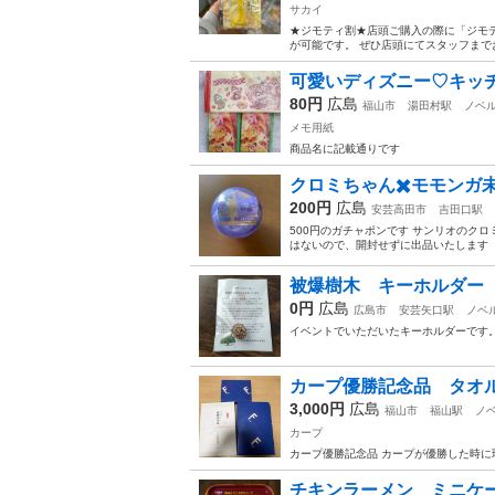
サカイ
★ジモティ割★店頭ご購入の際に「ジモテ
が可能です。 ぜひ店頭にてスタッフまでお伝えくださいませ
可愛いディズニー♡キッ
80円
広島
福山市
湯田村駅
ノベ
メモ用紙
商品名に記載通りです
クロミちゃん✖️モモンガ
200円
広島
安芸高田市
吉田口駅
500円のガチャポンです サンリオのク
はないので、開封せずに出品いたします
被爆樹木 キーホルダー
0円
広島
広島市
安芸矢口駅
ノベ
イベントでいただいたキーホルダーです
カープ優勝記念品 タオ
3,000円
広島
福山市
福山駅
ノ
カープ
カープ優勝記念品 カープが優勝した時に
チキンラーメン ミニケ