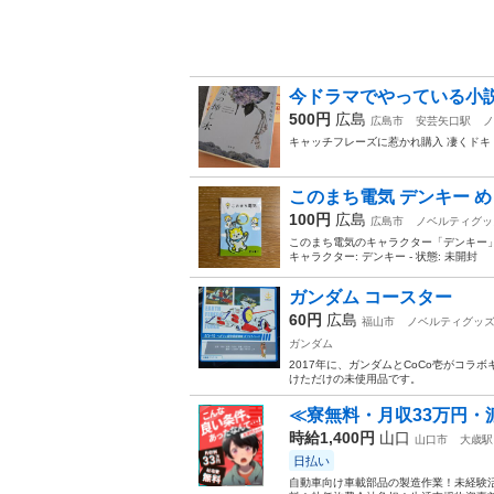
今ドラマでやっている小
500円
広島
広島市
安芸矢口駅
ノ
キャッチフレーズに惹かれ購入 凄くドキ
このまち電気 デンキー 
100円
広島
広島市
ノベルティグッ
このまち電気のキャラクター「デンキー」が
キャラクター: デンキー - 状態: 未開封
ガンダム コースター
60円
広島
福山市
ノベルティグッ
ガンダム
2017年に、ガンダムとCoCo壱がコ
けただけの未使用品です。
≪寮無料・月収33万円・
時給1,400円
山口
山口市
大歳駅
日払い
自動車向け車載部品の製造作業！未経験活