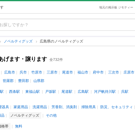
す
地元の掲示板 ジモティー
ノベルティグッズ
広島県のノベルティグッズ
あげます・譲ります
全732件
広島市
呉市
竹原市
三原市
尾道市
福山市
府中市
三次市
庄原市
世羅郡
豊田郡
山県郡
駅
西条駅
東福山駅
戸坂駅
尾道駅
広島駅
河戸帆待川駅
呉駅
理器具
家庭用品
洗濯用品
芳香剤、消臭剤
掃除用具
防災、セキュリティ
用品
ノベルティグッズ
その他
価格帯
無料