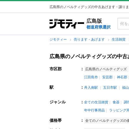
広島県のノベルティグッズの中古あげます・譲りま
広島版
都道府県選択
ジモティー
売ります・あげます
生活雑貨
広島県のノベルティグッズの中古
市区郡
：
広島県のノベルティグッズ
江田島市
安芸郡
神石郡
駅
：
舟入南駅
五日市駅
福山
ジャンル
：
全ての生活雑貨
食器
調
年中行事用品
ラッピング
価格帯
：
全てのノベルティグッズの