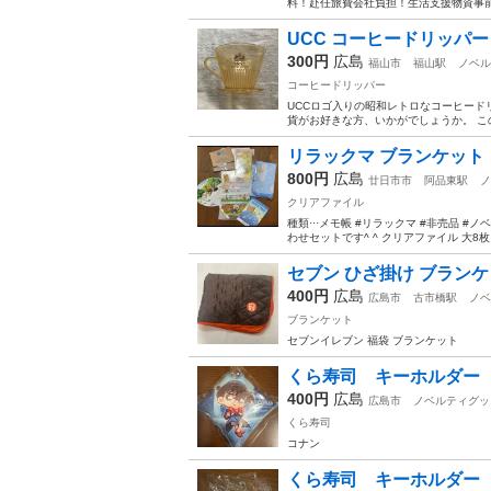
料！赴任旅費会社負担！生活支援物資事前対
UCC コーヒードリッパー
300円
広島
福山市
福山駅
ノベル
コーヒードリッパー
UCCロゴ入りの昭和レトロなコーヒード
貨がお好きな方、いかがでしょうか。 こ
リラックマ ブランケット
800円
広島
廿日市市
阿品東駅
ノ
クリアファイル
種類···メモ帳 #リラックマ #非売品 #
わせセットです^ ^ クリアファイル 大8枚
セブン ひざ掛け ブラン
400円
広島
広島市
古市橋駅
ノベ
ブランケット
セブンイレブン 福袋 ブランケット
くら寿司 キーホルダー
400円
広島
広島市
ノベルティグッ
くら寿司
コナン
くら寿司 キーホルダー