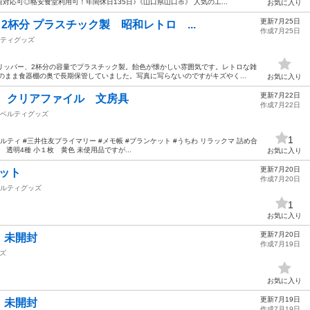
応可◎格安食堂利用可！年間休日135日♪《山口県山口市》 人気の工...
お気に入り
更新7月25日
 2杯分 プラスチック製 昭和レトロ ...
作成7月25日
ティグッズ
リッパー、2杯分の容量でプラスチック製。飴色が懐かしい雰囲気です。レトロな雑
のまま食器棚の奥で長期保管していました。写真に写らないのですがキズやく...
お気に入り
更新7月22日
 クリアファイル 文房具
作成7月22日
ベルティグッズ
1
ノベルティ #三井住友プライマリー #メモ帳 #ブランケット #うちわ リラックマ 詰め合
 透明4種 小１枚 黄色 未使用品ですが...
お気に入り
更新7月20日
ケット
作成7月20日
ルティグッズ
1
お気に入り
更新7月20日
 未開封
作成7月19日
ズ
お気に入り
更新7月19日
 未開封
作成7月19日