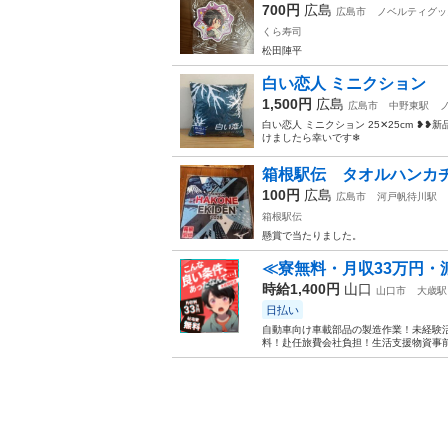
700円
広島
広島市
ノベルティグッ
くら寿司
松田陣平
白い恋人 ミニクション
1,500円
広島
広島市
中野東駅
白い恋人 ミニクション 25✕25cm ❥
けましたら幸いです❄
箱根駅伝 タオルハンカ
100円
広島
広島市
河戸帆待川駅
箱根駅伝
懸賞で当たりました。
≪寮無料・月収33万円・
時給1,400円
山口
山口市
大歳駅
日払い
自動車向け車載部品の製造作業！未経験活
料！赴任旅費会社負担！生活支援物資事前対