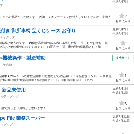
作成8月5日
ズ
2
ッチャーの景品だった物です。 勿論、チキンラーメンは封入していませんが、小物入
お気に入り
更新8月2日
付き 御所車柄 宝くじケース お守り...
作成8月2日
ティグッズ
陶器小物入れです。 内側は高級感のある赤い布張り仕様。 宝くじやお守り、印
切な小物の保管におすすめです。 お正月や玄関、床の間の縁起物として飾...
お気に入り
≫機械操作・製造補助
提携サイト
その他
1
躍中★20～40代の男女活躍中！友達同士での応募OK！備品付きワンルーム寮費無
応可◎格安食堂利用可！年間休日135日♪《山口県山口市》 人気の工...
お気に入り
更新8月1日
 新品未使用
作成8月1日
ベルティグッズ
6
！他で買うよりお得かと思います！
お気に入り
更新7月31日
ipe File 業務スーパー
作成7月31日
ティグッズ