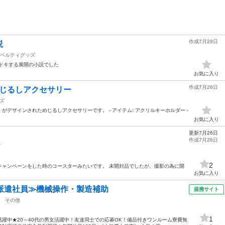
作成7月28日
説
ベルティグッズ
ドキする展開の小説でした
お気に入り
作成7月26日
めじるしアクセサリー
ズ
デザインされためじるしアクセサリーです。 - アイテム: アクリルキーホルダー -
お気に入り
更新7月26日
作成7月26日
ズ
2
ラボキャンペーンをした時のコースターみたいです。 未開封品でしたが、撮影の為に開
お気に入り
派遣社員≫機械操作・製造補助
提携サイト
その他
1
躍中★20～40代の男女活躍中！友達同士での応募OK！備品付きワンルーム寮費無