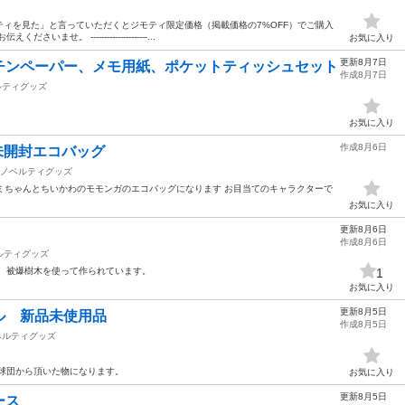
ィを見た」と言っていただくとジモティ限定価格（掲載価格の7%OFF）でご購入
。 ---------------------...
お気に入り
更新8月7日
チンペーパー、メモ用紙、ポケットティッシュセット
作成8月7日
ルティグッズ
お気に入り
作成8月6日
未開封エコバッグ
ノベルティグッズ
ロミちゃんとちいかわのモモンガのエコバッグになります お目当てのキャラクターで
お気に入り
更新8月6日
作成8月6日
ルティグッズ
。 被爆樹木を使って作られています。
1
お気に入り
更新8月5日
ル 新品未使用品
作成8月5日
ベルティグッズ
球団から頂いた物になります。
お気に入り
更新8月5日
ース