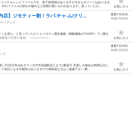
のオリジナルレシピファイルです。若干使用感がありますが大きなダメージはありませ
れ、中のファイルの折れや破れなど状態の悪いものがあります。使っていただ...
お気に入り
更新7月30日
店】ジモティー割！ラバ-チャ-ム/クリ...
作成7月30日
ルティグッズ
ィを見た」と言っていただくとジモティ限定価格（掲載価格の7%OFF）でご購入
。 ---------------------...
お気に入り
更新7月28日
作成7月28日
ッズ
渡し可(廿日市ゆめタウン大竹市岩国駅辺りまで) 郵送可 手渡しの場合お時間お日に
り別日になる可能性がありますので神経質な方はご遠慮下さい 郵...
お気に入り