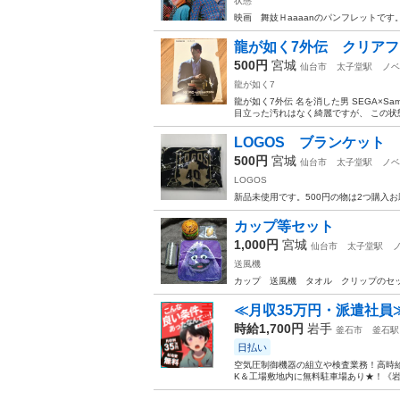
状態
映画 舞妓Ｈaaaanのパンフレットで
龍が如く7外伝 クリアフ
500円
宮城
仙台市
太子堂駅
ノベ
龍が如く7
龍が如く7外伝 名を消した男 SEGA×
目立った汚れはなく綺麗ですが、 この
LOGOS ブランケット
500円
宮城
仙台市
太子堂駅
ノベ
LOGOS
新品未使用です。500円の物は2つ購入
カップ等セット
1,000円
宮城
仙台市
太子堂駅
送風機
カップ 送風機 タオル クリップのセ
≪月収35万円・派遣社員
時給1,700円
岩手
釜石市
釜石駅
日払い
空気圧制御機器の組立や検査業務！高時給
K＆工場敷地内に無料駐車場あり★！《岩