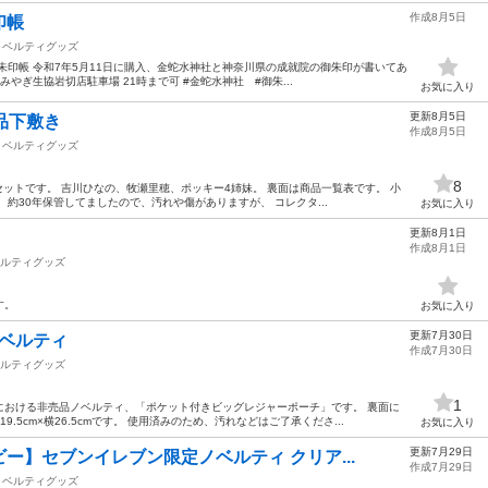
作成8月5日
印帳
ノベルティグッズ
朱印帳 令和7年5月11日に購入、金蛇水神社と神奈川県の成就院の御朱印が書いてあ
やぎ生協岩切店駐車場 21時まで可 #金蛇水神社 #御朱...
お気に入り
更新8月5日
品下敷き
作成8月5日
ノベルティグッズ
8
セットです。 吉川ひなの、牧瀬里穂、ポッキー4姉妹。 裏面は商品一覧表です。 小
約30年保管してましたので、汚れや傷がありますが、 コレクタ...
お気に入り
更新8月1日
作成8月1日
ルティグッズ
す。
お気に入り
更新7月30日
ノベルティ
作成7月30日
ルティグッズ
1
における非売品ノベルティ、「ポケット付きビッグレジャーポーチ」です。 裏面に
.5cm×横26.5cmです。 使用済みのため、汚れなどはご了承くださ...
お気に入り
更新7月29日
ー】セブンイレブン限定ノベルティ クリア...
作成7月29日
ノベルティグッズ