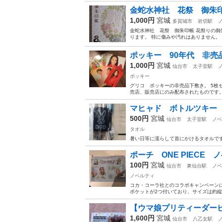
金蛇水神社 花祭 御朱
1,000円
宮城
多賀城市
岩切駅
金蛇水神社 花祭 御朱印帳 花祭りの御
ります。 特に傷みや汚れはありません。 み
ポッキー 90年代 非売
1,000円
宮城
仙台市
太子堂駅
ポッキー
グリコ ポッキーの非売品下敷き。 5枚
売店、販売店にのみ配布されたものです。 
マヒャド ボトルツキー
500円
宮城
仙台市
太子堂駅
ノベ
タオル
暑い日等に濡らして首にかけるタオルで
ポーチ ONE PIECE 
100円
宮城
仙台市
東仙台駅
ノベ
ノベルティ
コカ・コーラ社とのコラボキャンペーン
ポケットが2つ付いており、サイズは約縦19
【ウマ娘プリティーダービ
1,600円
宮城
仙台市
八乙女駅