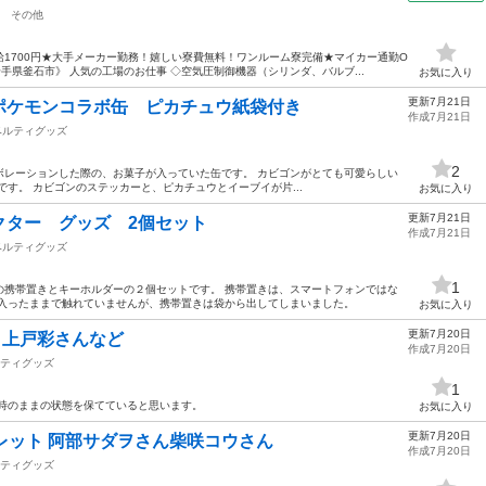
その他
1700円★大手メーカー勤務！嬉しい寮費無料！ワンルーム寮完備★マイカー通勤O
手県釜石市》 人気の工場のお仕事 ◇空気圧制御機器（シリンダ、バルブ...
お気に入り
更新7月21日
ポケモンコラボ缶 ピカチュウ紙袋付き
作成7月21日
ベルティグッズ
2
ボレーションした際の、お菓子が入っていた缶です。 カビゴンがとても可愛らしい
す。 カビゴンのステッカーと、ピカチュウとイーブイが片...
お気に入り
更新7月21日
クター グッズ 2個セット
作成7月21日
ベルティグッズ
1
の携帯置きとキーホルダーの２個セットです。 携帯置きは、スマートフォンではな
に入ったままで触れていませんが、携帯置きは袋から出してしまいました。
お気に入り
更新7月20日
 上戸彩さんなど
作成7月20日
ティグッズ
1
入時のままの状態を保てていると思います。
お気に入り
更新7月20日
フレット 阿部サダヲさん柴咲コウさん
作成7月20日
ティグッズ