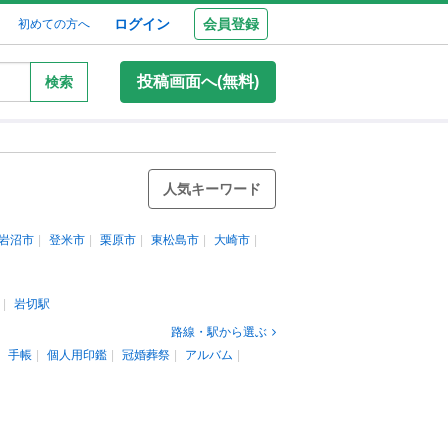
ログイン
会員登録
初めての方へ
投稿画面へ(無料)
検索
人気キーワード
岩沼市
登米市
栗原市
東松島市
大崎市
岩切駅
路線・駅から選ぶ
手帳
個人用印鑑
冠婚葬祭
アルバム