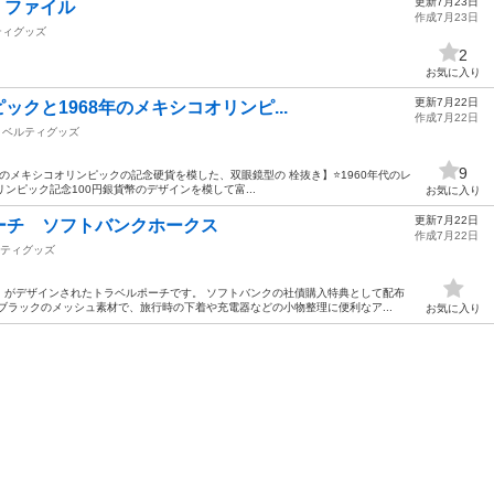
更新7月23日
エ ファイル
作成7月23日
ティグッズ
2
お気に入り
更新7月22日
ピックと1968年のメキシコオリンピ...
作成7月22日
ノベルティグッズ
9
8年のメキシコオリンピックの記念硬貨を模した、双眼鏡型の 栓抜き】⭐️1960年代のレ
オリンピック記念100円銀貨幣のデザインを模して富...
お気に入り
更新7月22日
ーチ ソフトバンクホークス
作成7月22日
ティグッズ
」がデザインされたトラベルポーチです。 ソフトバンクの社債購入特典として配布
ブラックのメッシュ素材で、旅行時の下着や充電器などの小物整理に便利なア...
お気に入り