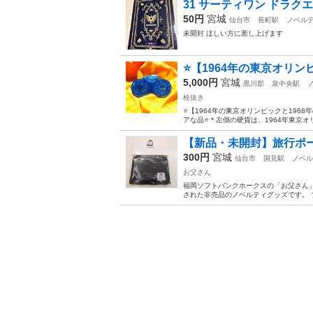
31 サーティワン ドラク
50円
宮城
仙台市
長町駅
ノベル
未開封 ほしい方に差し上げます
⭐️【1964年の東京オリン
5,000円
宮城
黒川郡
泉中央駅
栓抜き
⭐️【1964年の東京オリンピックと196
アな品⭐️ * 左側の硬貨は、1964年東京
【新品・未開封】旅行ポ
300円
宮城
仙台市
国見駅
ノベル
お父さん
福岡ソフトバンクホークスの「お父さん
された非売品のノベルティグッズです。 