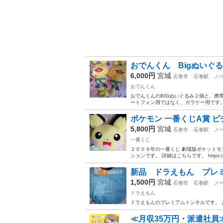
おでんくん Bigぬいぐ
6,000円
宮城
石巻市
石巻駅
ノ
おでんくん
おでんくんのBIGぬいぐるみ２個と、携
ートフォン用ではなく、ガラケー用です
ポケモン 一番くじA賞 
5,800円
宮城
石巻市
石巻駅
ノ
一番くじ
２００９年の一番くじ 劇場版ポケットモ
ションです。 詳細はこちらです。 https://1kuji
新品 ドラえもん プレ
1,500円
宮城
石巻市
石巻駅
ノ
ドラえもん
ドラえもんのプレミアムトンネルです。
≪月収35万円・派遣社員