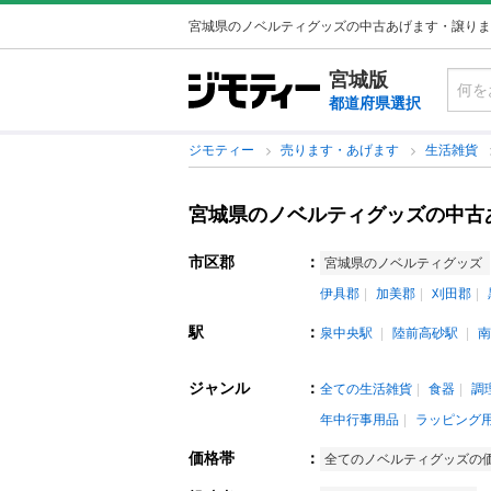
宮城県のノベルティグッズの中古あげます・譲りま
宮城版
都道府県選択
ジモティー
売ります・あげます
生活雑貨
宮城県のノベルティグッズの中古
市区郡
：
宮城県のノベルティグッズ
伊具郡
加美郡
刈田郡
駅
：
泉中央駅
陸前高砂駅
南
ジャンル
：
全ての生活雑貨
食器
調
年中行事用品
ラッピング
価格帯
：
全てのノベルティグッズの