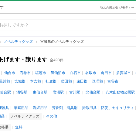
す
地元の掲示板 ジモティー
ノベルティグッズ
宮城県のノベルティグッズ
あげます・譲ります
全493件
仙台市
石巻市
塩竈市
気仙沼市
白石市
名取市
角田市
多賀城市
黒川郡
宮城郡
本吉郡
牡鹿郡
柴田郡
遠田郡
亘理郡
富谷市
仙台駅
涌谷駅
東仙台駅
岩沼駅
古川駅
北仙台駅
八木山動物公園駅
理器具
家庭用品
洗濯用品
芳香剤、消臭剤
掃除用具
防災、セキュリティ
用品
ノベルティグッズ
その他
価格帯
無料