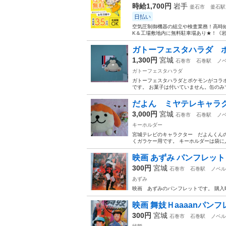
時給1,700円
岩手
釜石市
釜石駅
日払い
空気圧制御機器の組立や検査業務！高時給
K＆工場敷地内に無料駐車場あり★！《岩
ガトーフェスタハラダ 
1,300円
宮城
石巻市
石巻駅
ノ
ガトーフェスタハラダ
ガトーフェスタハラダとポケモンがコラ
です。 お菓子は付いていません。缶のみで
だよん ミヤテレキャラ
3,000円
宮城
石巻市
石巻駅
ノ
キーホルダー
宮城テレビのキャラクター だよんくん
くガラケー用です。 キーホルダーは袋
映画 あずみ パンフレット
300円
宮城
石巻市
石巻駅
ノベル
あずみ
映画 あずみのパンフレットです。 購
映画 舞妓Ｈaaaanパン
300円
宮城
石巻市
石巻駅
ノベル