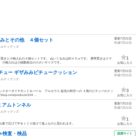
更新7月21日
るみとその他 ４個セット
作成7月21日
ベルティグッズ
1
帯置きと小物入れの４個セットです。 ぬいぐるみは約４５㎝です。 携帯置きはスマ
。 小物入れは小銭数枚位の小さいサイズです。
お気に入り
更新7月21日
ピチュー ギザみみピチュークッション
作成7月21日
ベルティグッズ
3
ンスターダイヤモンド＆パール アルセウス 超克の時空への Ａ賞のピチューのクッ
.com/products/104 ...
お気に入り
更新7月21日
ミアムトンネル
作成7月21日
ベルティグッズ
1
 お家で広げて中をくぐり抜けて遊ぶものと思われます。
お気に入り
≫検査・検品
提携サイト