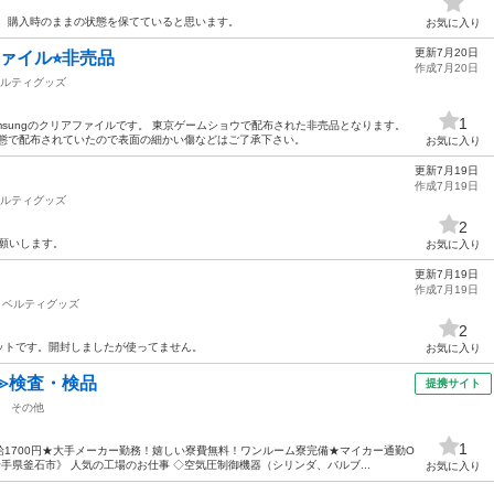
す。 購入時のままの状態を保てていると思います。
お気に入り
更新7月20日
ァイル⭐︎非売品
作成7月20日
ルティグッズ
1
Samsungのクリアファイルです。 東京ゲームショウで配布された非売品となります。
状態で配布されていたので表面の細かい傷などはご了承下さい。
お気に入り
更新7月19日
作成7月19日
ルティグッズ
2
お願いします。
お気に入り
更新7月19日
作成7月19日
ノベルティグッズ
2
ットです。開封しましたが使ってません。
お気に入り
≫検査・検品
提携サイト
その他
1
1700円★大手メーカー勤務！嬉しい寮費無料！ワンルーム寮完備★マイカー通勤O
手県釜石市》 人気の工場のお仕事 ◇空気圧制御機器（シリンダ、バルブ...
お気に入り