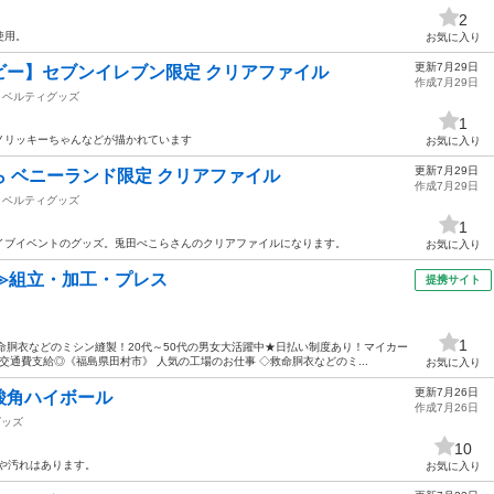
2
使用。
お気に入り
更新7月29日
ビー】セブンイレブン限定 クリアファイル
作成7月29日
ノベルティグッズ
1
ノリッキーちゃんなどが描かれています
お気に入り
更新7月29日
 ベニーランド限定 クリアファイル
作成7月29日
ノベルティグッズ
1
イブイベントのグッズ。兎田ぺこらさんのクリアファイルになります。
お気に入り
≫組立・加工・プレス
提携サイト
1
命胴衣などのミシン縫製！20代～50代の男女大活躍中★日払い制度あり！マイカー
通費支給◎《福島県田村市》 人気の工場のお仕事 ◇救命胴衣などのミ...
お気に入り
更新7月26日
酸角ハイボール
作成7月26日
グッズ
10
傷や汚れはあります。
お気に入り