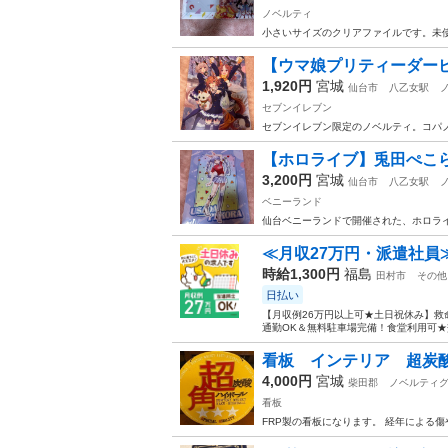
ノベルティ
小さいサイズのクリアファイルです。未
【ウマ娘プリティーダー
1,920円
宮城
仙台市
八乙女駅
セブンイレブン
セブンイレブン限定のノベルティ。コパ
【ホロライブ】兎田ぺこら
3,200円
宮城
仙台市
八乙女駅
ベニーランド
仙台ベニーランドで開催された、ホロラ
≪月収27万円・派遣社員
時給1,300円
福島
田村市
その他
日払い
【月収例26万円以上可★土日祝休み】救
通勤OK＆無料駐車場完備！食堂利用可★交
看板 インテリア 超炭
4,000円
宮城
柴田郡
ノベルティ
看板
FRP製の看板になります。 経年による