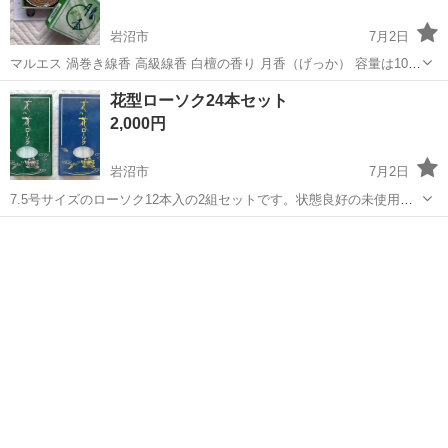
岩沼市
7月2日
マルエス 渦巻き線香 高級線香 白檀の香り 月香（げっか） 容量は10巻
入りです。説明書付きです。新品未使用です。
宮城
岩沼市
冠婚葬祭
線香
花型ローソク24本セット
2,000円
岩沼市
7月2日
7.5号サイズのローソク12本入の2組セットです。状態良好の未使用品
です。お得です。
宮城
岩沼市
冠婚葬祭
線香