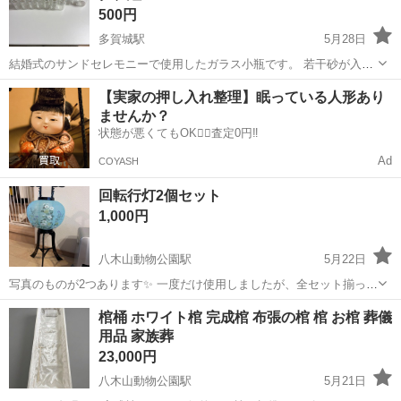
500円
多賀城駅
5月28日
結婚式のサンドセレモニーで使用したガラス小瓶です。 若干砂が入っ
ていますが、綺麗です。 小瓶用のタグと紐もお付けします。
宮城
多賀城市
多賀城駅
冠婚葬祭
【実家の押し入れ整理】眠っている人形あり
ませんか？
状態が悪くてもOK🙆‍♀️査定0円‼️
Ad
COYASH
回転行灯2個セット
1,000円
八木山動物公園駅
5月22日
写真のものが2つあります✨ 一度だけ使用しましたが、全セット揃って
います、きれいです！箱あり✨ 太白区まで取りに来られる方、よろし
宮城
仙台市
八木山動物公園駅
冠婚葬祭
行灯
棺桶 ホワイト棺 完成棺 布張の棺 棺 お棺 葬儀
くお願いします！
用品 家族葬
23,000円
八木山動物公園駅
5月21日