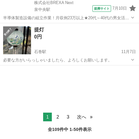
株式会社BREXA Next
7月10日
提携サイト
泉中央駅
半導体製造設備の組立作業！月収例23万以上★20代～40代の男女活躍
中中！社会保険完備！送迎あり！◎マイカー通勤OK＆無料駐車場完
宮城
泉中央駅
その他
提灯
備！作業着無償貸与◎食堂利用可★《宮城県黒川郡大和町》 人気の工
0円
場のお仕事 ◇半導体製造設備...
石巻駅
11月7日
必要な方がいらっしゃいましたら、よろしくお願いします。
宮城
石巻市
石巻駅
冠婚葬祭
提灯
1
2
3
次へ
全109件中 1-50件表示