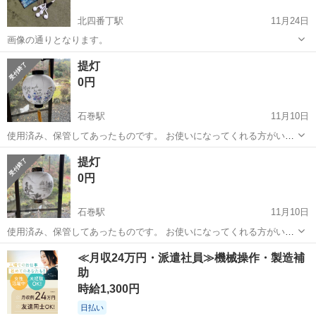
北四番丁駅
11月24日
画像の通りとなります。
宮城
仙台市
北四番丁駅
冠婚葬祭
数珠
提灯
0円
石巻駅
11月10日
使用済み、保管してあったものです。 お使いになってくれる方がいら
っしゃいましたらよろしくお願いいたします。
宮城
石巻市
石巻駅
冠婚葬祭
提灯
提灯
0円
石巻駅
11月10日
使用済み、保管してあったものです。 お使いになってくれる方がいら
っしゃいましたらよろしくお願いいたします。
宮城
石巻市
石巻駅
冠婚葬祭
提灯
≪月収24万円・派遣社員≫機械操作・製造補
助
時給1,300円
日払い