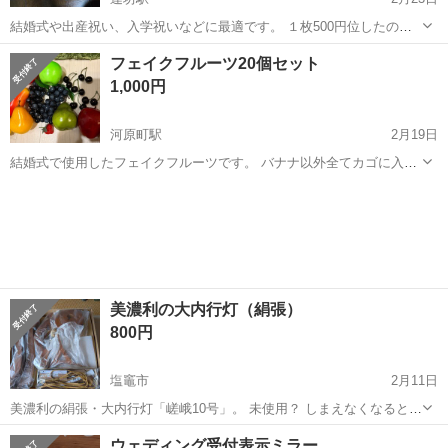
結婚式や出産祝い、入学祝いなどに最適です。 １枚500円位したので
３枚セットはお得だと思います。 外装が少し破れているのもあります
宮城
仙台市
連坊駅
冠婚葬祭
ご祝儀袋
フェイクフルーツ20個セット
が、本体には影響はないです。
1,000円
河原町駅
2月19日
結婚式で使用したフェイクフルーツです。 バナナ以外全てカゴに入れ
て高砂のテーブルに置きました。 ※3枚目写真参照 置いていただけで
宮城
仙台市
河原町駅
冠婚葬祭
フェイク
すが、初期不良で凹みや汚れがあります。 ※4枚目写真参照 何かご不
明点等ございましたら、お...
美濃利の大内行灯（絹張）
800円
塩竈市
2月11日
美濃利の絹張・大内行灯「嵯峨10号」。 未使用？ しまえなくなると困
るので袋からは出していません。 2月1日(日)以降の土曜・日曜に取り
宮城
塩竈市
冠婚葬祭
行灯
ウェディング受付表示ミラー