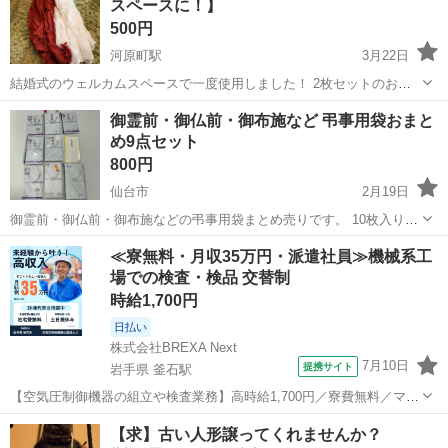
スペースに！】
500円
河原町駅
3月22日
結婚式のウェルカムスペースで一度使用しました！ 2枚セットのお値
段です。 暖色のイメージであればこのままのセットで可愛く仕上がる
宮城
仙台市
河原町駅
冠婚葬祭
結婚式
御霊前・御仏前・御布施など 弔事用袋おまと
と思います！ 一枚ずつのお取引も相談可能です。
め9点セット
800円
仙台市
2月19日
御霊前・御仏前・御布施などの弔事用袋まとめ売りです。 10枚入りパ
ックや複数枚入りなど、合計9点あります。 急なご不幸や法事用にス
宮城
仙台市
冠婚葬祭
商品
≪寮無料・月収35万円・派遣社員≫機械系工
トックとしていかがでしょうか。 中古品のためご理解いただける方の
場での検査・検品 交替制
みお願いします。 御...
時給1,700円
日払い
株式会社BREXA Next
7月10日
提携サイト
岩手県 釜石駅
【空気圧制御機器の組立や検査業務】高時給1,700円／寮費無料／マイ
カー通勤OK＆工場敷地内に無料駐車場あり 人気の工場のお仕事 ◇空
岩手
釜石市
釜石駅
その他
【求】古い人形譲ってくれませんか？
気圧制御機器（シリンダ、バルブ等）の製造・組立、検査、梱包、入