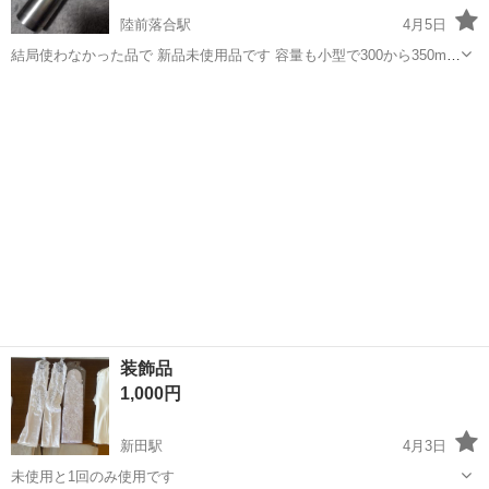
陸前落合駅
4月5日
結局使わなかった品で 新品未使用品です 容量も小型で300から350ml
くらいかと思います
宮城
仙台市
陸前落合駅
冠婚葬祭
小型
装飾品
1,000円
新田駅
4月3日
未使用と1回のみ使用です