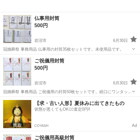
仏事用封筒
500円
岩沼市
6月30日
冠婚葬祭 事務用品 仏事用の封筒35枚セットです。未使用品です。
宮城
岩沼市
冠婚葬祭
封筒
ご祝儀用封筒
500円
岩沼市
6月30日
冠婚葬祭 事務用品 ご祝儀用の封筒50枚セットです。経口にワンタッチ
シール付きと付いてないタイプの詰め合わせです。未使用品です。
宮城
岩沼市
冠婚葬祭
封筒
【求・古い人形】夏休みに出てきたもの
状態が悪くてもOK🙆‍♀️査定0円‼️
Ad
COYASH
ご祝儀用高級封筒