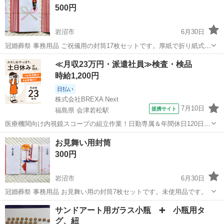
500円
岩沼市
6月30日
冠婚葬祭 事務用品 ご祝儀用の封筒17枚セットです。厚紙で折り紙式の
高級感あるタイプの詰め合わせです。
宮城
岩沼市
冠婚葬祭
封筒
≪月収23万円・派遣社員≫検査・検品
時給1,200円
日払い
株式会社BREXA Next
7月10日
提携サイト
福島県 会津若松駅
医療機関向け内視鏡スコープの組立作業！日勤専属＆年間休日120日
★◎20代～40代の男女活躍中！送迎あり！マイカー通勤OK◎無料駐車
福島
会津若松市
会津若松駅
その他
お見舞い用封筒
場あり★日払いあり◎空調完備で快適作業！《福島県会津若松市》 人
300円
気の工場のお仕事 ◇医療機...
岩沼市
6月30日
冠婚葬祭 事務用品 お見舞い用の封筒7枚セットです。未使用品です。
宮城
岩沼市
冠婚葬祭
封筒
サンドアート用ガラス小瓶 ➕ 小瓶用タ
グ、紐