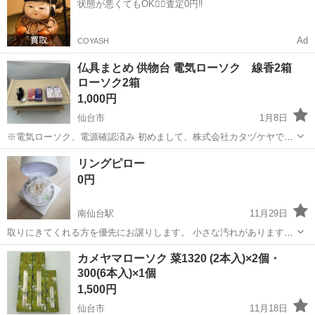
状態が悪くてもOK🙆‍♀️査定0円‼️
出荷業務◇ ＊大手メーカー...
Ad
COYASH
仏具まとめ 供物台 電気ローソク 線香2箱
ローソク2箱
1,000円
仙台市
1月8日
※電気ローソク、電源確認済み 初めまして、株式会社カタヅケヤで
す。 この度は商品のご検討頂き、誠にありがとうございます。 ⚠️お問
宮城
仙台市
冠婚葬祭
仏具
リングピロー
い合わせ前にプロフィール欄・下記文章を確認して頂きますようお願
0円
い致します お取引可能時...
南仙台駅
11月29日
取りにきてくれる方を優先にお譲りします。 小さな汚れがあります
が、気になさらない方。
宮城
名取市
南仙台駅
冠婚葬祭
リングピロー
カメヤマローソク 菜1320 (2本入)×2個・
300(6本入)×1個
1,500円
仙台市
11月18日