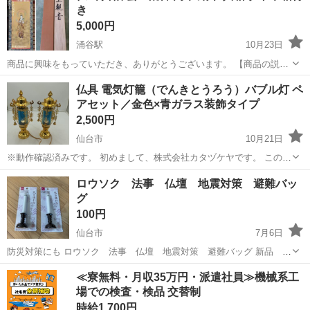
き
につきましては、下記に記載...
5,000円
涌谷駅
10月23日
商品に興味をもっていただき、ありがとうございます。 【商品の説
明】 商品名 : 仏画 掛軸 雲上観音 肉筆 絹本 共箱 タトウ箱付き 【商品
宮城
遠田郡
涌谷駅
冠婚葬祭
商品
仏具 電気灯籠（でんきとうろう）バブル灯 ペ
の状態】 使用状況 : 保管時の古さ程度 【その他】＊ご連絡は必ず＊希
アセット／金色×青ガラス装飾タイプ
望日＊のお知ら...
2,500円
仙台市
10月21日
※動作確認済みです。 初めまして、株式会社カタヅケヤです。 この度
は商品のご検討頂き、誠にありがとうございます。 ⚠️お問い合わせ前
宮城
仙台市
冠婚葬祭
灯籠
ロウソク 法事 仏壇 地震対策 避難バッ
にプロフィール欄・下記文章を確認して頂きますようお願い致します
グ
お取引可能時間や場所に...
100円
仙台市
7月6日
防災対策にも ロウソク 法事 仏壇 地震対策 避難バッグ 新品 未
開封
宮城
仙台市
冠婚葬祭
法事
≪寮無料・月収35万円・派遣社員≫機械系工
場での検査・検品 交替制
時給1,700円