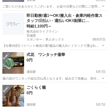
ご覧いただきありがとうございます。 お盆や法要などの際にご使用い
ただける御前座布団（仏前座布団）2枚セットです。 上品な緑系の地
宮城
仙台市
長町駅
冠婚葬祭
即日勤務!週1〜OK!搬入出・倉庫内軽作業ス
に菊・唐草風の柄が入った高級感のある座布団です。 ■サイズ（約）
タッフ/日払い・週払いOK!/副業に…
・幅：約58cm 〜 58...
時給1,100円～
株式会社ライフライン
宮城県
スポンサー：求人ボックス
08月07日
【仕事内容】<イベント物流の要!備品の搬入出> トラックで運ばれて
きたイベント機材や備品を会場内に運び入れたり(搬入)、 終了後にト
アルバイト・パート
式花 ワンタッチ蓮華
ラックへ積み込んだり(搬出)するお仕事です。 <働きやすいポイント>
0円
・接客なし&裏方作業!モクモ...
涌谷駅
5月7日
蓮の花のワンタッチ組立式仏具となります。組み立て画像は、添付し
てません。箱に入ったままです。一度の使用中古品になります。自宅
宮城
遠田郡
涌谷駅
冠婚葬祭
仏具
ごくらく籠
保管しておりました。使用して頂ける方にお譲りしたいので宜しくお
0円
願いいたします。箱の方に図が載っていま...
涌谷駅
5月7日