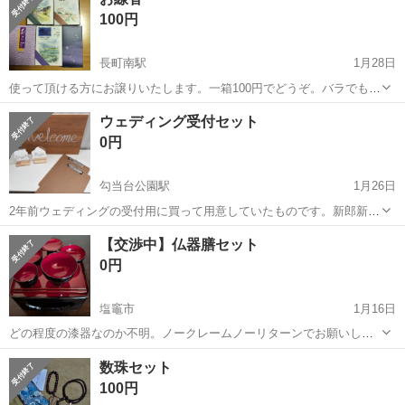
の付箋） ２．縁が角ばっているもの（青い付箋） 2月1日(日)以降の土
100円
曜・日...
長町南駅
1月28日
使って頂ける方にお譲りいたします。一箱100円でどうぞ。バラでもま
とめてでも大丈夫です。取りに来て頂ける方ご連絡お待ちしておりま
宮城
仙台市
長町南駅
冠婚葬祭
線香
ウェディング受付セット
す。
0円
勾当台公園駅
1月26日
2年前ウェディングの受付用に買って用意していたものです。新郎新婦
受付表示とバインダーは、結局式場の物を使ったので使用しませんで
宮城
仙台市
勾当台公園駅
冠婚葬祭
ウェディング
【交渉中】仏器膳セット
した。ウェルカムボードは造花などを貼って使用していました。セッ
0円
トにはしておりますが、必要なければ言...
塩竈市
1月16日
どの程度の漆器なのか不明。ノークレームノーリターンでお願いしま
す。土曜・日曜に引き取りに来ていただける方に。
宮城
塩竈市
冠婚葬祭
漆器
数珠セット
100円