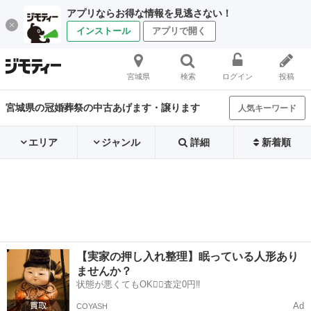
アプリならお得な情報を見逃さない！
インストール
アプリで開く
宮城県
検索
ログイン
投稿
宮城県の冠婚葬祭の中古あげます・譲ります
人気キーワード
エリア
ジャンル
詳細
新着順
【実家の押し入れ整理】眠っている人形あり
ませんか？
状態が悪くてもOK🙆‍♀️査定0円‼️
Ad
COYASH