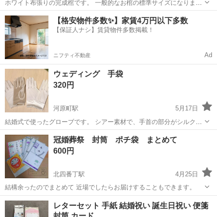
ホワイト布張りの完成棺です。 一般的なお棺の標準サイズになりま
す。 【状態】 ・新品未開封 ・段ボールに入った状態でお渡しします
宮城
仙台市
八木山動物公園駅
冠婚葬祭
棺桶
【格安物件多数✨】家賃4万円以下多数
【サイズ】 ・6尺サイズ ・適応身長目安：170cm前後まで（標準体型
【保証人ナシ】賃貸物件多数掲載！
目安） 【付属品】...
Ad
ニフティ不動産
ウェディング 手袋
320円
河原町駅
5月17日
結婚式で使ったグローブです。 シアー素材で、手首の部分がシルクに
なっているものとなっていないものの2点セットです。 私はシルクに
宮城
仙台市
河原町駅
冠婚葬祭
ウェディング
冠婚葬祭 封筒 ポチ袋 まとめて
なっていないものを披露宴で使用しました！ もう一方は試着のみで
600円
す。 他にも結婚式用品たくさん...
北四番丁駅
4月25日
結構余ったのでまとめて 近場でしたらお届けすることもできます。
宮城
仙台市
北四番丁駅
冠婚葬祭
ポチ袋
レターセット 手紙 結婚祝い 誕生日祝い 便箋
封筒 カード