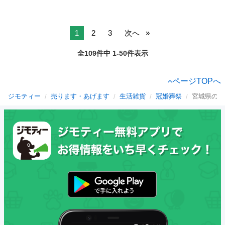
1
2
3
次へ
全109件中 1-50件表示
ページTOPへ
ジモティー
売ります・あげます
生活雑貨
冠婚葬祭
宮城県の冠