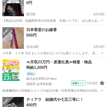
0円
鹿又駅
4月10日
【商品の説明】 冠婚葬祭等の封筒多数 木箱いりです。 ぽち袋もあり
ます。 木箱大きさ：３４ｃｍ×２５ｃｍ×高７ｃｍ 【商品の状態】 う
宮城
石巻市
鹿又駅
冠婚葬祭
封筒
日本香堂のお線香
るし塗風のきれいな木箱に入れての封筒類です。 冠婚葬祭等の出席が
500円
多いかたに...
北仙台駅
3月14日
小天香 ２０本 頂きましたが使わないのでお譲り いたします。 長い
タイプで約38cmほどあります。 燃焼時間は３時間 お盆のご準備にい
宮城
仙台市
北仙台駅
冠婚葬祭
線香
≪月収23万円・派遣社員≫検査・検品
かがでしょうか？ 楽天市場で1400円の商品です♪ ファミリーマート荒
時給1,200円
巻神明町店...
日払い
株式会社BREXA Next
7月10日
提携サイト
福島県 会津若松駅
医療機関向け内視鏡スコープの組立作業！日勤専属＆年間休日120日
★◎20代～40代の男女活躍中！送迎あり！マイカー通勤OK◎無料駐車
福島
会津若松市
会津若松駅
その他
ティアラ 結婚式や七五三等に！
場あり★日払いあり◎空調完備で快適作業！《福島県会津若松市》 人
400円
気の工場のお仕事 ◇医療機...