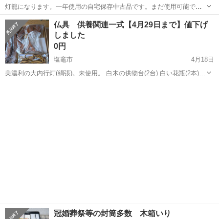
灯籠になります。一年使用の自宅保存中古品です。まだ使用可能で
す。捨てるのが勿体ないので、使用して頂ける方にお譲りしたいので
宮城
遠田郡
涌谷駅
冠婚葬祭
譲り
仏具 供養関連一式【4月29日まで】値下げ
宜しくお願いいたします。待ち合わせにてお引き渡しお願い致しま
しました
す。
0円
塩竈市
4月18日
美濃利の大内行灯(絹張)。未使用。 白木の供物台(2台) 白い花瓶(2本)
お仏壇セット(おりん、りん棒、香炉(灰あり）、ろうそく立て、線香差
宮城
塩竈市
冠婚葬祭
ろうそく
し(2台)、電気式のろうそく(2台。うち1台は未使用)、お盆のなすとき
ゅうり...
冠婚葬祭等の封筒多数 木箱いり