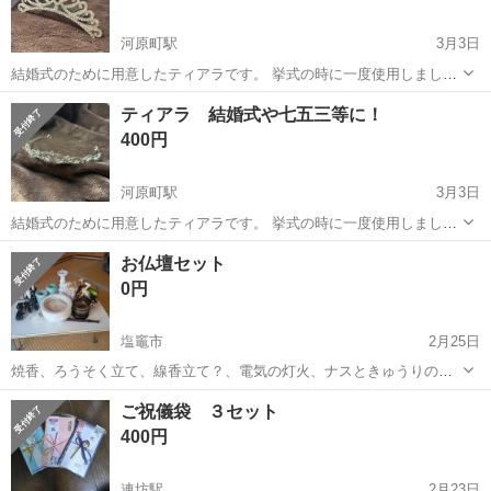
河原町駅
3月3日
結婚式のために用意したティアラです。 挙式の時に一度使用しまし
た。 小ぶりですが高さがあるので、可愛い雰囲気になります もう使用
宮城
仙台市
河原町駅
冠婚葬祭
ティアラ
ティアラ 結婚式や七五三等に！
することはないので、使っていただける方にお譲りできたら嬉しいで
400円
す！
河原町駅
3月3日
結婚式のために用意したティアラです。 挙式の時に一度使用しまし
た。 横に広く、高さは低めなため、大人っぽい雰囲気になります もう
宮城
仙台市
河原町駅
冠婚葬祭
ティアラ
お仏壇セット
使用することはないので、使っていただける方にお譲りできたら嬉し
0円
いです！
塩竈市
2月25日
焼香、ろうそく立て、線香立て？、電気の灯火、ナスときゅうりのお
供え 電気の灯火のうち一つは未使用。 土曜・日曜に取りに来ていただ
宮城
塩竈市
冠婚葬祭
仏壇
ご祝儀袋 ３セット
ける方に。
400円
連坊駅
2月23日