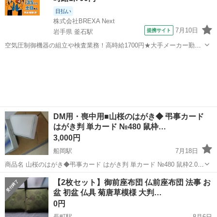
日払い
株式会社BREXA Next
7月10日
提携サイト
岩手県 釜石駅
空気圧制御機器の組立や検査業務！高時給1700円★大手メーカー勤
務！嬉しい寮費無料！ワンルーム寮完備★マイカー通勤OK＆工場敷地
岩手
釜石市
釜石駅
その他
内に無料駐車場あり★！《岩手県釜石市》 人気の工場のお仕事 ◇空気
圧制御機器（シリンダ、バルブ...
DM用・喪中用■山桜のはがき◆ 弔事カード
はがき判 単カード №480 鼠枠…
3,000円
船岡駅
7月18日
商品名 山桜のはがき◆弔事カード はがき判 単カード №480 鼠枠2.000
枚 サイズ 100×148 管理ナンバー Ａ-1507 商品状態 未使用箱入り 特
宮城
柴田郡
船岡駅
冠婚葬祭
カード
【2枚セット】御前座布団 仏前座布団 法事 お
徴・コメント 弔事カード はがき判...
盆 初盆 仏具 菊唐草模様 大判…
0円
長町駅
8月6日