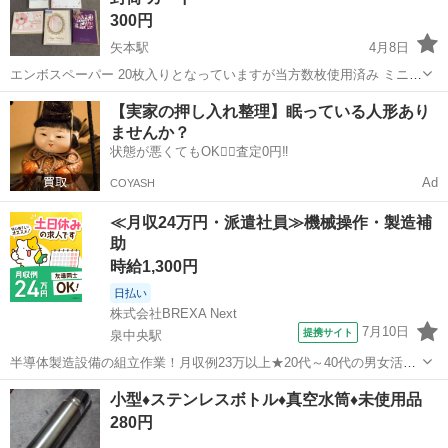
300円
矢本駅
4月8日
エンボスペーパー 20枚入りとなっていますが当方数枚使用済み ミニレ
ターセット ハート柄 便箋3枚、封筒3枚 誕生日祝い ピンク色 294円、
宮城
東松島市
矢本駅
冠婚葬祭
便箋
【実家の押し入れ整理】眠っている人形あり
紫色 294円 結婚祝い 336円 全てまとめてのお取引です。
ませんか？
状態が悪くてもOK🙆‍♀️査定0円‼️
Ad
COYASH
≪月収24万円・派遣社員≫機械操作・製造補
助
時給1,300円
日払い
株式会社BREXA Next
7月10日
提携サイト
泉中央駅
半導体製造設備の組立作業！月収例23万以上★20代～40代の男女活躍
中中！社会保険完備！送迎あり！◎マイカー通勤OK＆無料駐車場完
宮城
泉中央駅
その他
小型♦ステンレスボトル♦真空水筒♦未使用品
備！作業着無償貸与◎食堂利用可★《宮城県黒川郡大和町》 人気の工
280円
場のお仕事 ◇半導体製造設備...