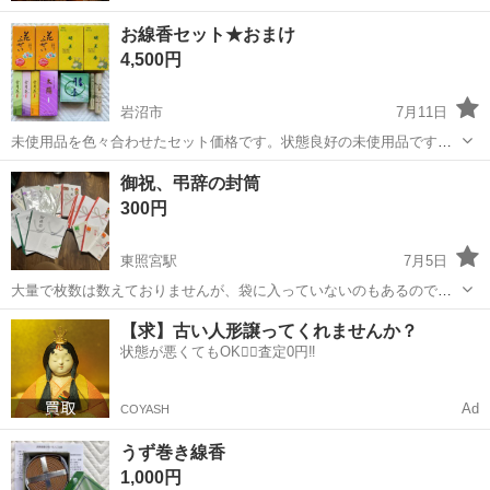
お線香セット★おまけ
4,500円
岩沼市
7月11日
未使用品を色々合わせたセット価格です。状態良好の未使用品です。
お得です。 ★ご希望の方へ、こうろびのもと5個お付けします。1個を
宮城
岩沼市
冠婚葬祭
線香
御祝、弔辞の封筒
4等分にして使用するので20回分です。
300円
東照宮駅
7月5日
大量で枚数は数えておりませんが、袋に入っていないのもあるので神
経質な方はご遠慮ください。
宮城
仙台市
東照宮駅
冠婚葬祭
封筒
【求】古い人形譲ってくれませんか？
状態が悪くてもOK🙆‍♀️査定0円‼️
Ad
COYASH
うず巻き線香
1,000円