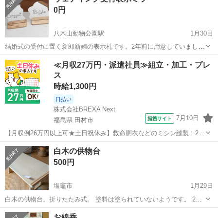
に来ていただける方に。
0円
八木山動物公園駅
1月30日
結婚式の受付に置く新郎新婦の表示札です。2年前に用意していました
が、式場のものを使用したため使いませんでした。できるだけ早くと
宮城
仙台市
八木山動物公園駅
冠婚葬祭
ウェディング
≪月収27万円・派遣社員≫組立・加工・プレ
りにきてくれる方を優先させていただきます。よろしくおねがいしま
ス
す。
時給1,300円
日払い
株式会社BREXA Next
7月10日
提携サイト
福島県 田村市
【月収例26万円以上可★土日祝休み】救命胴衣などのミシン縫製！20
代～50代の男女大活躍中★日払い制度あり！マイカー通勤OK＆無料駐
福島
田村市
その他
白木の供物台
車場完備！食堂利用可★交通費支給◎《福島県田村市》 人気の工場の
500円
お仕事 ◇救命胴衣などのミ...
塩竈市
1月29日
白木の供物台。折りたたみ式。 塗料は塗られていないようです。 2台
あり。金額は1台あたりです。 １．縁が波を打っているもの（ピンク
宮城
塩竈市
冠婚葬祭
塗料
お線香