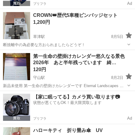
Ad
プリフラ
CROWN👑歴代5車種ピンバッジセット
1,200円
草津駅
8月5日
断捨離中の為必要な方おられましたらどうぞ！
滋賀
草津市
草津駅
ノベルティグッズ
ピンバッジ
第一生命の壁掛けカレンダー悠久なる景色
2026年 あと半年残っています 綺…
120円
守山駅
8月2日
新品未使用 第一生命の壁掛けカレンダーです Eternal Landscapes 悠
久なる風景 2026年 あと半年残っています 綺麗な風景画です 手渡し
滋賀
守山市
守山駅
ノベルティグッズ
第一生命
【家に眠ってる】カメラ買い取ります📷
限定です 最初のメッセージにてご都合の良い日時をお願い致します🤗
状態が悪くてもOK！最大限買取します
Ad
プリフラ
ハローキティ 折り畳み傘 UV