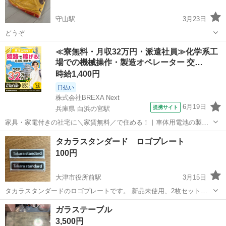
守山駅
3月23日
どうぞ
滋賀
守山市
守山駅
ノベルティグッズ
ブランケット
≪寮無料・月収32万円・派遣社員≫化学系工
場での機械操作・製造オペレーター 交…
時給1,400円
日払い
株式会社BREXA Next
6月19日
提携サイト
兵庫県 白浜の宮駅
家具・家電付きの社宅に＼家賃無料／で住める！｜車体用電池の製造
｜未経験から月収例32万円♪｜さらに【年間休日130日】！ 人気の工場
兵庫
姫路市
白浜の宮駅
その他
タカラスタンダード ロゴプレート
のお仕事 ◇車体用電池の製造◇ 機械の操作、部品のセッティング、検
100円
査、清掃業務など。 ...
大津市役所前駅
3月15日
タカラスタンダードのロゴプレートです。 新品未使用、2枚セットに
なります。 設置業者向けのプレートで、 キッチン・洗面・トイレなど
滋賀
大津市
大津市役所前駅
ノベルティグッズ
ガラステーブル
のホーロークリーンパネルに貼り付けるタイプです。 未使用のまま保
タカラスタンダード
3,500円
管していました。 使わない...