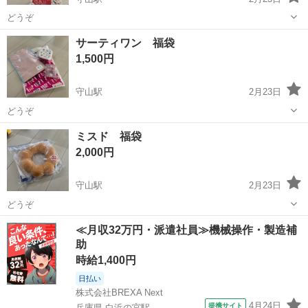
どうぞ
滋賀
守山市
守山駅
ノベルティグッズ
サーティワン 福袋
1,500円
守山駅
2月23日
どうぞ
滋賀
守山市
守山駅
ノベルティグッズ
サーティワン
ミスド 福袋
2,000円
守山駅
2月23日
どうぞ
滋賀
守山市
守山駅
ノベルティグッズ
ミスド
≪月収32万円・派遣社員≫機械操作・製造補
助
時給1,400円
日払い
株式会社BREXA Next
4月24日
提携サイト
兵庫県 白浜の宮駅