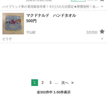
ハイブリッド車の電池製造作業！今だけの入社限定★寮費無料！未経
験活躍中★20～50代の男性活躍中！安定企業で長期で働きたい方オス
兵庫
姫路市
白浜の宮駅
その他
マクドナルド ハンドタオル
スメ！年間休日130日！正社員登用制度あり！マイカー通勤OK！ワン
500円
ルーム寮完備！《兵庫県姫路市》...
守山駅
2月23日
どうぞ
滋賀
守山市
守山駅
ノベルティグッズ
ハンドタオル
1
2
3
...
次へ
全302件中 1-50件表示