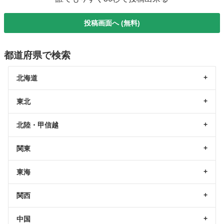
投稿画面へ (無料)
都道府県で検索
北海道
東北
北陸・甲信越
関東
東海
関西
中国