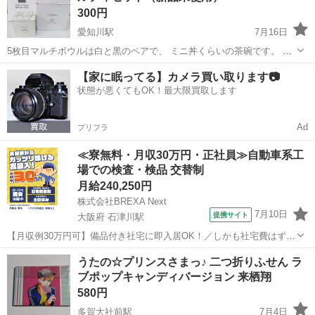
300円
愛知川駅
7月16日
5枚目マルチボウルは白と黒のペアで、 ミニ丼くらいの茶碗です。 ＃
トレー ＃ガラスポット ＃茶碗 どんぶり ＃キッチン雑貨
滋賀
愛知郡
愛知川駅
ノベルティグッズ
【家に眠ってる】カメラ買い取ります📷
状態が悪くてもOK！最大限買取します
Ad
プリフラ
≪寮無料・月収30万円・正社員≫自動車系工
場での検査・検品 交替制
月給240,250円
株式会社BREXA Next
7月10日
提携サイト
大阪府 石津川駅
【月収例30万円可】備品付き社宅に即入居OK！／しかも社宅費はずっ
と無料♪／トラクタ本体の製造／資格経験不問★異業種からの転職活躍
大阪
堺市
石津川駅
その他
うたの☆プリンスさまっ♪ 二つ折りふせん ラ
中！／赴任旅費会社負担／工場まで無料送迎あり◎《大阪府堺市》 人
ブポップキャンディバージョン 来栖翔
気の工場のお仕事 ◇トラクタ...
580円
多賀大社前駅
7月4日