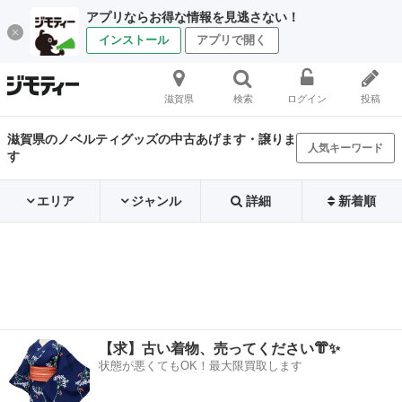
アプリならお得な情報を見逃さない！
インストール
アプリで開く
滋賀県
検索
ログイン
投稿
滋賀県のノベルティグッズの中古あげます・譲りま
人気キーワード
す
エリア
ジャンル
詳細
新着順
【求】古い着物、売ってください👘✨
状態が悪くてもOK！最大限買取します