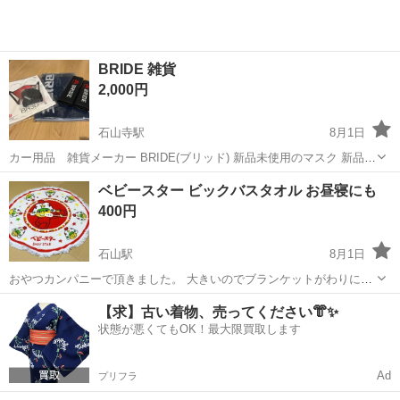
BRIDE 雑貨
2,000円
石山寺駅
8月1日
カー用品 雑貨メーカー BRIDE(ブリッド) 新品未使用のマスク 新品未
使用のタオル 中古シートベルトパット ご質問下さい。
滋賀
大津市
石山寺駅
ノベルティグッズ
BRIDE
ベビースター ビックバスタオル お昼寝にも
400円
石山駅
8月1日
おやつカンパニーで頂きました。 大きいのでブランケットがわりにし
たり お昼寝マットのかわりにもなると思います。
滋賀
大津市
石山駅
ノベルティグッズ
バスタオル
【求】古い着物、売ってください👘✨
状態が悪くてもOK！最大限買取します
Ad
プリフラ