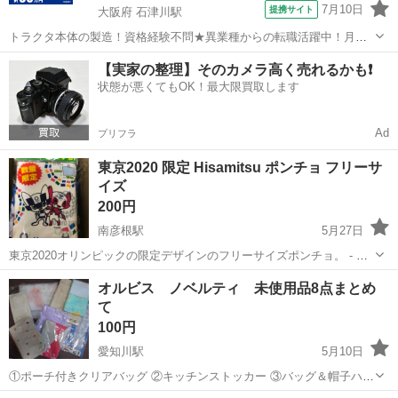
7月10日
提携サイト
大阪府 石津川駅
トラクタ本体の製造！資格経験不問★異業種からの転職活躍中！月収
例29万円以上！生活支援物資事前対応可◎即日入寮OK！寮費はずっと
大阪
堺市
石津川駅
その他
【実家の整理】そのカメラ高く売れるかも❗️
無料＆備品付き1R寮完備！赴任旅費会社負担！工場まで無料送迎あり
状態が悪くてもOK！最大限買取します
◎《大阪府堺市》 人気の工場の...
Ad
プリフラ
東京2020 限定 Hisamitsu ポンチョ フリーサ
イズ
200円
南彦根駅
5月27日
東京2020オリンピックの限定デザインのフリーサイズポンチョ。 - ブ
ランド: Hisamitsu - モデル名: オリジナルポンチョ - サイズ: フリーサ
滋賀
彦根市
南彦根駅
ノベルティグッズ
ポンチョ
オルビス ノベルティ 未使用品8点まとめ
イズ（80cm x 112cm） - 数量限定: 数量限定
て
100円
愛知川駅
5月10日
①ポーチ付きクリアバッグ ②キッチンストッカー ③バッグ＆帽子ハン
ガー ④クローゼットポケット ⑤ふろしき ⑥ガーゼタオル ⑦ポケット