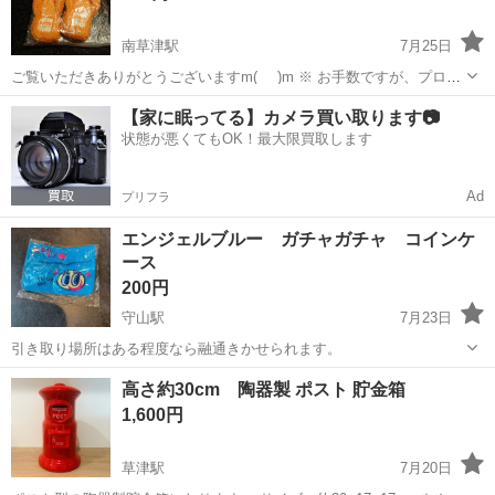
南草津駅
7月25日
ご覧いただきありがとうございますm(_ _)m ※ お手数ですが、プロフ
必読くださいませ😊 ☆他にも色々出品していきますので良かったら覗
滋賀
近江八幡市
南草津駅
ノベルティグッズ
ルーム
【家に眠ってる】カメラ買い取ります📷
いて見てください(*^.^*) ビーチサンダルタイプ(鼻緒？)のふわふわで
状態が悪くてもOK！最大限買取します
す。
Ad
プリフラ
エンジェルブルー ガチャガチャ コインケ
ース
200円
守山駅
7月23日
引き取り場所はある程度なら融通きかせられます。
滋賀
守山市
守山駅
ノベルティグッズ
高さ約30cm 陶器製 ポスト 貯金箱
エンジェルブルー
1,600円
草津駅
7月20日