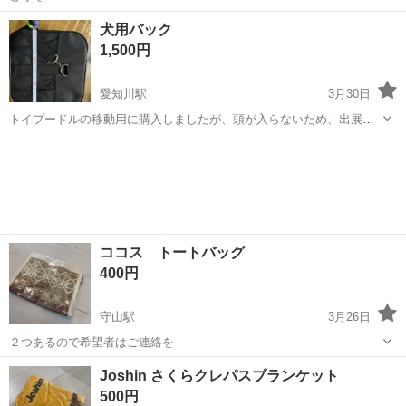
滋賀
守山市
守山駅
ノベルティグッズ
ハイキュー
犬用バック
1,500円
愛知川駅
3月30日
トイプードルの移動用に購入しましたが、頭が入らないため、出展し
ます。おとなしいペットにはおすすめです、 取りに来て下さる方お願
滋賀
愛知郡
愛知川駅
ノベルティグッズ
いします。
ココス トートバッグ
400円
守山駅
3月26日
２つあるので希望者はご連絡を
滋賀
守山市
守山駅
ノベルティグッズ
希望者
Joshin さくらクレパスブランケット
500円