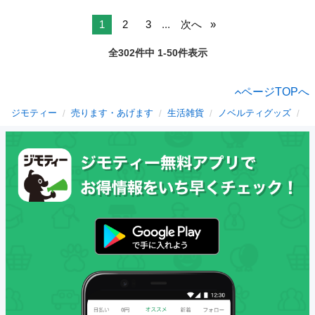
1
2
3
...
次へ
全302件中 1-50件表示
ページTOPへ
ジモティー
売ります・あげます
生活雑貨
ノベルティグッズ
滋