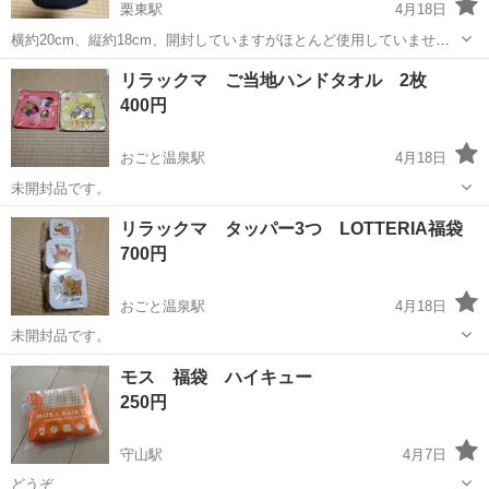
栗東駅
4月18日
横約20cm、縦約18cm、開封していますがほとんど使用していませ
ん。
滋賀
栗東市
栗東駅
ノベルティグッズ
リラックマ ご当地ハンドタオル 2枚
400円
おごと温泉駅
4月18日
未開封品です。
滋賀
栗東市
おごと温泉駅
ノベルティグッズ
リラックマ タッパー3つ LOTTERIA福袋
ハンドタオル
700円
おごと温泉駅
4月18日
未開封品です。
滋賀
栗東市
おごと温泉駅
ノベルティグッズ
タッパー
モス 福袋 ハイキュー
250円
守山駅
4月7日
どうぞ