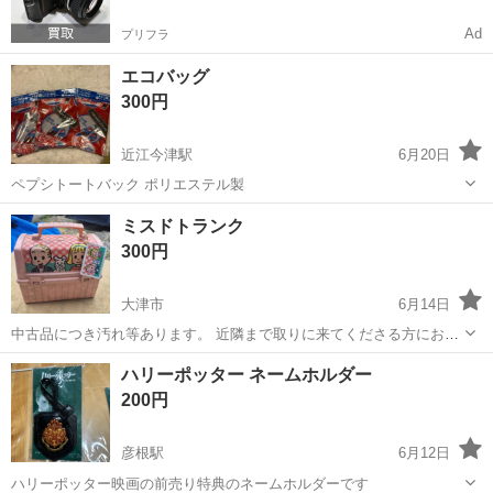
Ad
プリフラ
エコバッグ
300円
近江今津駅
6月20日
ペプシトートバック ポリエステル製
滋賀
高島市
近江今津駅
ノベルティグッズ
ミスドトランク
300円
大津市
6月14日
中古品につき汚れ等あります。 近隣まで取りに来てくださる方にお譲
りします 出品中のすべての物が自宅にあるわけではありませんので気
滋賀
大津市
ノベルティグッズ
ハリーポッター ネームホルダー
になるものが複数ある方は早めにご連絡お願いします。 実物を見てキ
200円
ャンセルでも構いません。 商...
彦根駅
6月12日
ハリーポッター映画の前売り特典のネームホルダーです