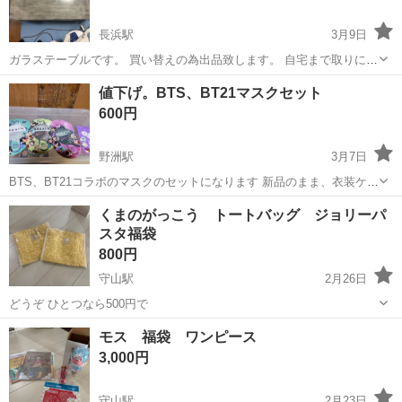
長浜駅
3月9日
ガラステーブルです。 買い替えの為出品致します。 自宅まで取りに来
て頂ける方、お願い致します。
滋賀
長浜市
長浜駅
ノベルティグッズ
ガラス
値下げ。BTS、BT21マスクセット
600円
野洲駅
3月7日
BTS、BT21コラボのマスクのセットになります 新品のまま、衣装ケー
スに入れて、保管してました 他にもBTS関連グッツ出品しています お
滋賀
野洲市
野洲駅
ノベルティグッズ
BTS
くまのがっこう トートバッグ ジョリーパ
値引きは、検討します 遠方の場合、着払い+手数料を、お願いします
スタ福袋
800円
守山駅
2月26日
どうぞ ひとつなら500円で
滋賀
守山市
守山駅
ノベルティグッズ
ジョリーパスタ
モス 福袋 ワンピース
3,000円
守山駅
2月23日