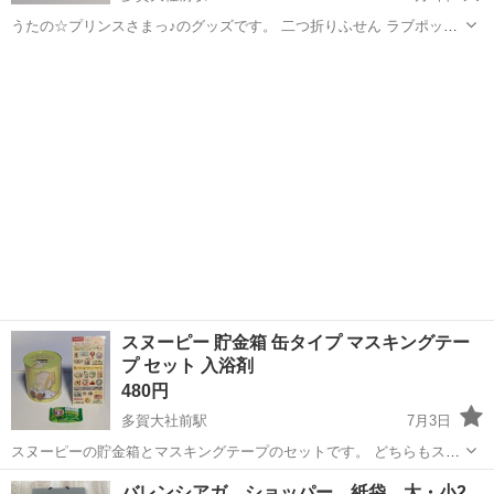
うたの☆プリンスさまっ♪のグッズです。 二つ折りふせん ラブポップ
キャンディバージョン来栖翔デザインになります。 未使用品ですが、
滋賀
犬上郡
多賀大社前駅
ノベルティグッズ
保管品のため細かい状態はご理解ください。 複数点ご購入いただける
場合は、お値引きでき...
スヌーピー 貯金箱 缶タイプ マスキングテー
プ セット 入浴剤
480円
多賀大社前駅
7月3日
スヌーピーの貯金箱とマスキングテープのセットです。 どちらもスヌ
ーピーデザインの可愛い小物になります。 貯金箱はインテリアや小物
滋賀
犬上郡
多賀大社前駅
ノベルティグッズ
バレンシアガ ショッパー 紙袋 大・小2