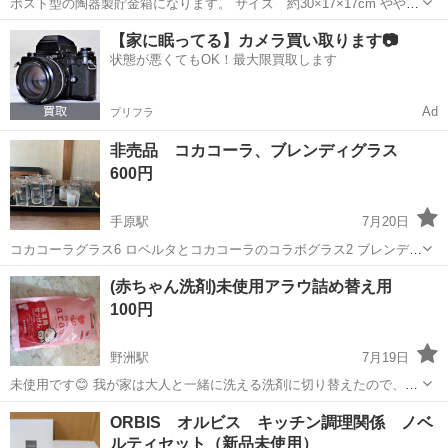
ポスト型の陶器製貯金箱になります。 サイズ 約30×17×17cm やや汚
れて等あります。 現状品をご理解の上ご購入宜しくお願い致します。
滋賀
栗東市
草津駅
ノベルティグッズ
【家に眠ってる】カメラ買い取ります📷
状態が悪くてもOK！最大限買取します
Ad
プリフラ
非売品 コカコーラ、ブレンディグラス
600円
手原駅
7月20日
コカコーラグラス6 ロベルタとコカコーラのコラボグラス2 ブレンディ
グラス2 以前小売店をしていた時に頂いた物です。
滋賀
栗東市
手原駅
ノベルティグッズ
コカコーラ
(赤ちゃん洗剤)未使用アラウ詰め替え用
100円
野洲駅
7月19日
未使用です😊 我が家は大人と一緒に洗える洗剤に切り替えたので、使
われてる方にどうぞ🍀
滋賀
野洲市
野洲駅
ノベルティグッズ
ORBIS オルビス キッチン調理関係 ノベ
ルティセット（新品未使用）