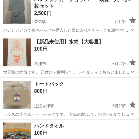
入れとしてもご使用いただけます。 マスキングテープは文具やデコレ
枚セット
スヌーピー
ーション用途にお使いいただ...
2,500円
栗東駅
7月2日
バレンシアガで靴やバッグを購入した際に入れてもらった紙袋です。
持ち帰る際に使ったのみで折り目もなく美品です。 大 横54センチ×
滋賀
草津市
栗東駅
ノベルティグッズ
【新品未使用】水筒【大容量】
縦45センチ 小 横45センチ×縦36センチ それぞれ５枚ずつあります。
100円
１枚50円で追加可...
草津市
6月27日
大容量の水筒です。 紐付きで便利です。 ノベルティでもらいましたが
我が家には扶養のため出品します。 暑くなってきたので水分補給に！
滋賀
草津市
ノベルティグッズ
トートバック
800円
近江今津駅
6月20日
ヒルズの小さめトートバックです。 犬ぬお散歩バックにいかがでしょ
うか？ 平置き横30縦20マチ9
滋賀
高島市
近江今津駅
ノベルティグッズ
ハンドタオル
100円