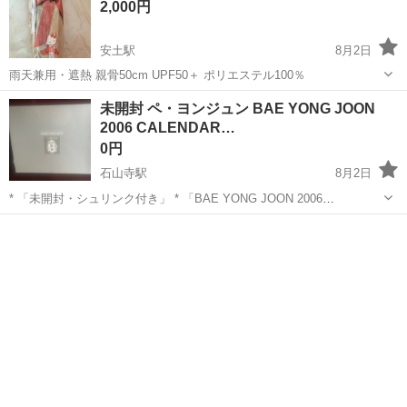
2,000円
安土駅
8月2日
雨天兼用・遮熱 親骨50cm UPF50＋ ポリエステル100％
滋賀
近江八幡市
安土駅
ノベルティグッズ
未開封 ペ・ヨンジュン BAE YONG JOON
2006 CALENDAR…
ハローキティ
0円
石山寺駅
8月2日
* 「未開封・シュリンク付き」 * 「BAE YONG JOON 2006
CALENDAR」 * 「PHOTOBOOK付き」 * 「Made in Korea」 下記ま
滋賀
大津市
石山寺駅
ノベルティグッズ
で、できるだけ早くとりにきてくれる方を優先させていた...