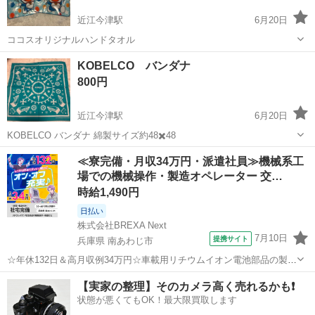
近江今津駅
6月20日
ココスオリジナルハンドタオル
滋賀
高島市
近江今津駅
ノベルティグッズ
KOBELCO バンダナ
ハンドタオル
800円
近江今津駅
6月20日
KOBELCO バンダナ 綿製サイズ約48✖️48
滋賀
高島市
近江今津駅
ノベルティグッズ
KOBELCO
≪寮完備・月収34万円・派遣社員≫機械系工
場での機械操作・製造オペレーター 交…
時給1,490円
日払い
株式会社BREXA Next
7月10日
提携サイト
兵庫県 南あわじ市
☆年休132日＆高月収例34万円☆車載用リチウムイオン電池部品の製造
／4勤2休でオフも充実♪／家具・家電付き社宅あり＆前払いで生活支援
兵庫
南あわじ市
その他
【実家の整理】そのカメラ高く売れるかも❗️
物資が受け取れる◎／20〜40代男女活躍中！ 車載用リチウムイオン電
状態が悪くてもOK！最大限買取します
池部品の製造 車載用...