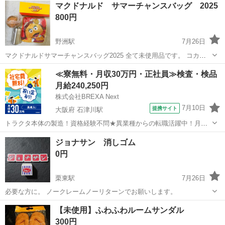
マクドナルド サマーチャンスバッグ 2025
800円
野洲駅
7月26日
マクドナルドサマーチャンスバッグ2025 全て未使用品です。 コカ・
コーラ タンブラー チキンマックナゲットクリップ ミニタオル ビッ
滋賀
野洲市
野洲駅
ノベルティグッズ
タンブラー
≪寮無料・月収30万円・正社員≫検査・検品
グマックファン ステンレス製タンブラー カップ ミニ扇風機 モバイ
月給240,250円
ルファン マック
株式会社BREXA Next
7月10日
提携サイト
大阪府 石津川駅
トラクタ本体の製造！資格経験不問★異業種からの転職活躍中！月収
例29万円以上！生活支援物資事前対応可◎即日入寮OK！寮費はずっと
大阪
堺市
石津川駅
その他
ジョナサン 消しゴム
無料＆備品付き1R寮完備！赴任旅費会社負担！工場まで無料送迎あり
0円
◎《大阪府堺市》 人気の工場の...
栗東駅
7月26日
必要な方に。 ノークレームノーリターンでお願いします。
滋賀
栗東市
栗東駅
ノベルティグッズ
【未使用】ふわふわルームサンダル
300円