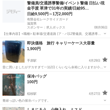
滋賀
愛知郡
愛知川駅
ノベルティグッズ
オルビス
警備員/交通誘導警備/イベント警備 日払い現
付き巾着 ⑧貴重品マルチケース
金手渡 草津で31年の実績/日給95…
日給9,500円～1万2,000円
有限会社レークサイドガード
滋賀県
スポンサー：求人ボックス
08月06日
【仕事内容】<職種> 駐車場/交通道路 [ア・パ]12警備員、交通誘導警
備、イベント警備 <雇用形態> アルバイト・パート <給与> [ア・パ]1
アルバイト・パート
即決価格 旅行 キャリーケース大容量
日給9,500円～12,000円、2日給11,750円～14,375円 交通費:一部...
1,900円
手原駅
4月29日
昔に買いましたがデカすぎて一泊2日くらいなら余裕に入りますが小さ
いのが欲しいのでお譲りします 即決であれば2000円にてお譲ります
滋賀
栗東市
手原駅
ノベルティグッズ
キャリーケース
保冷バッグ
質問あればよろしくお願いします でかい方やと思います
100円
稲枝駅
4月27日
青緑っぽい色の保冷バッグです。
滋賀
彦根市
稲枝駅
ノベルティグッズ
しまじろう 小物入れ ミスド