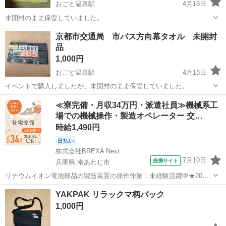
おごと温泉駅
4月18日
未開封のまま保管していました。
滋賀
大津市
おごと温泉駅
ノベルティグッズ
京都市交通局 市バス方向幕タオル 未開封
品
リラックマ
1,000円
おごと温泉駅
4月18日
イベントで購入しましたが、未開封のまま保管していました。
滋賀
大津市
おごと温泉駅
ノベルティグッズ
方向幕
≪寮完備・月収34万円・派遣社員≫機械系工
場での機械操作・製造オペレーター 交…
時給1,490円
日払い
株式会社BREXA Next
7月10日
提携サイト
兵庫県 南あわじ市
リチウムイオン電池部品の製造装置の操作作業！未経験活躍中★20～
50代の男性活躍中！嬉しい時給1,490円！生活支援物資事前対応可◎ワ
兵庫
南あわじ市
その他
YAKPAK リラックマ柄バック
ンルーム寮完備！赴任旅費会社負担！正社員登用制度あり◎《兵庫県
1,000円
南あわじ市》 人気の工場の...