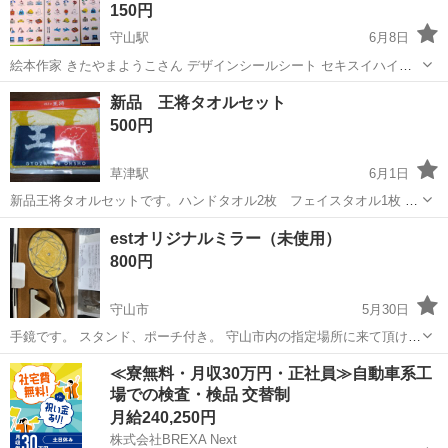
150円
守山駅
6月8日
絵本作家 きたやまようこさん デザインシールシート セキスイハイム
非売品 2008年以降のカレンダー用シールシート未使用分のみ11枚分
滋賀
守山市
守山駅
ノベルティグッズ
セキスイハイム
新品 王将タオルセット
◆貼ってしまってる部分は空白になっていますm(_ _)m とっても可愛
500円
いシールです ...
草津駅
6月1日
新品王将タオルセットです。ハンドタオル2枚 フェイスタオル1枚 使
って頂ける方にお譲りします
滋賀
草津市
草津駅
ノベルティグッズ
王将
estオリジナルミラー（未使用）
800円
守山市
5月30日
手鏡です。 スタンド、ポーチ付き。 守山市内の指定場所に来て頂ける
方、よろしくお願い致します。
滋賀
守山市
ノベルティグッズ
≪寮無料・月収30万円・正社員≫自動車系工
場での検査・検品 交替制
月給240,250円
株式会社BREXA Next