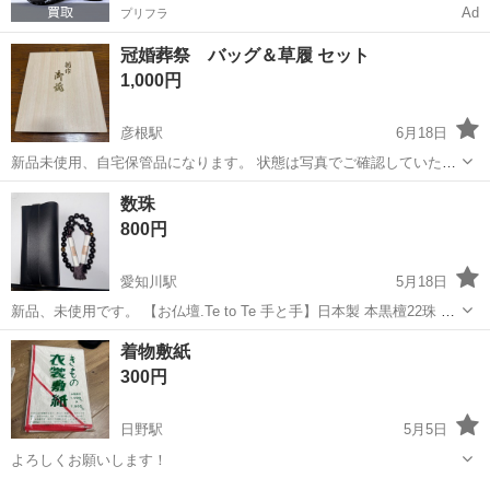
Ad
プリフラ
冠婚葬祭 バッグ＆草履 セット
1,000円
彦根駅
6月18日
新品未使用、自宅保管品になります。 状態は写真でご確認していただ
き、ご納得のうえご購入ください。 ★中古品・もしくは未使用品でも
滋賀
彦根市
彦根駅
冠婚葬祭
セット
数珠
素人保管の品を出品しております。ノークレームノーリターンでお願
800円
いいたします。
愛知川駅
5月18日
新品、未使用です。 【お仏壇.Te to Te 手と手】日本製 本黒檀22珠 ヴ
ェルベットシルク房 虎目石 男性用 最適PUレザーお数珠入れ付き 墓参
滋賀
愛知郡
愛知川駅
冠婚葬祭
数珠
着物敷紙
り 通夜 告別式 数珠入れ 女性用お数珠 数珠 念珠 念誦【創業６５年
300円
仏...
日野駅
5月5日
よろしくお願いします！
滋賀
蒲生郡
日野駅
冠婚葬祭
よろしくお願いします