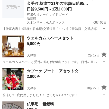
金手渡 草津で31年の実績/日給95…
日給9,500円～1万2,000円
有限会社レークサイドガード
滋賀県
スポンサー：求人ボックス
08月06日
【仕事内容】<職種> 駐車場/交通道路 [ア・パ]12警備員、交通誘導警
備、イベント警備 <雇用形態> アルバイト・パート <給与> [ア・パ]1
アルバイト・パート
ウェルカムスペースセット
日給9,500円～12,000円、2日給11,750円～14,375円 交通費:一部...
5,000円
大津市
2月17日
ウェルカムスペースと受付の飾り付け8点セットです。 日付の書いて
あるものと、｢welcome…｣と書いてあるものは、フレームだけになり
滋賀
大津市
冠婚葬祭
スペース
☆ブーケ ブートニアセット☆
ます。中身はご自身で印刷したものをいれてください。 丸いライトは
2,800円
電池入れのフタにヒビが...
大津市
10月29日
前撮りで1度使用しました！！ とてもかわいいです！
滋賀
大津市
冠婚葬祭
ブーケ
仏事用 粗飯料