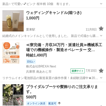
新品✨で可愛い💕ピンク 桜🌸柄 10個 有ります。
滋賀
甲賀市
水口石橋駅
冠婚葬祭
ピンク
ウェディングキャンドル(箱つき)
1,000円
栗東駅
11月8日
結婚式のメインキャンドルとして使用しました。 新品で式場から購入
し、一度点火しました。 裏面に汚れがあります。(写真3枚目) USED品
滋賀
栗東市
栗東駅
冠婚葬祭
ウェディング
≪寮完備・月収34万円・派遣社員≫機械系工
であることをご理解いただける方よろしくお願いします。 よければ、
場での機械操作・製造オペレーター 交…
フラワーシャワーで...
時給1,490円
日払い
株式会社BREXA Next
7月10日
提携サイト
兵庫県 南あわじ市
リチウムイオン電池部品の製造装置の操作作業！未経験活躍中★20～
50代の男性活躍中！嬉しい時給1,490円！生活支援物資事前対応可◎ワ
兵庫
南あわじ市
その他
ブライダルブーケや髪飾りのご注文承りま
ンルーム寮完備！赴任旅費会社負担！正社員登用制度あり◎《兵庫県
す。
南あわじ市》 人気の工場の...
500円
オンライン決済
配送可