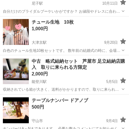
尼子駅
10月11日
自分だけのブライダルブーケいかがですか？ お値段やドレスに合わせ
た世界に一つしかないブーケをかくやすでお作りします。 また、成人
滋賀
犬上郡
尼子駅
冠婚葬祭
ブーケ
チュール生地 10枚
式や発表会などにつける髪飾りなどもお作りでします。 価格は小さい
1,000円
物で500円くらいから、大きさや...
大津京駅
9月20日
白色のチュール生地10枚セットです。 数年前の結婚式の時に、会場の
手すりにリボン結びをして飾りました。可愛く華やかになると思いま
滋賀
大津市
大津京駅
冠婚葬祭
手すり
中古 略式結納セット 芦屋市 足立結納店購
す。
入 取りに来られる方限定
2,000円
能登川駅
5月5日
収納されている箱が大きく、送料がかかりますので、取りに来られる
方限定でお願い致します。 当方の自宅又は勤め先近くでのお引渡しが
滋賀
東近江市
能登川駅
冠婚葬祭
結納
テーブルナンバー ドアノブ
可能ですので、東近江市 又は 彦根市の内ご都合のよろしい場所をお選
500円
び下さい。 長期保管...
守山市
9月4日
ナンバーはA～Nまであります。 必要な数をコメントにてお知らせくだ