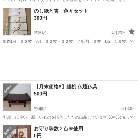
さい。 自分の結婚式の際に、ドアノブ型のテーブルナンバーを ハンド
滋賀
守山市
冠婚葬祭
ドアノブ
のし紙と箸 色々セット
メイドしました。 気持ち新たに、2人の人生への扉を開く… という気
300円
持ちを込...
草津駅
4月23日
紅白B4：３２枚、A4：３３枚＋３２枚、半紙判：３枚、B5：１８枚、
豆判：３０枚 仏事B4：１３枚、黄白A4：６枚、B5：４４枚 多少の枚
滋賀
草津市
草津駅
冠婚葬祭
のし紙
数間違いはお許しください。 よろしくお願いします。
【月末価格‼️】経机 仏壇仏具
500円
野洲駅
5月30日
引越しに伴い、新しいものを購入したため出品しています 60×35cm
傷、汚れあります
滋賀
野洲市
野洲駅
冠婚葬祭
経机
お守り珠数２点未使用
0円