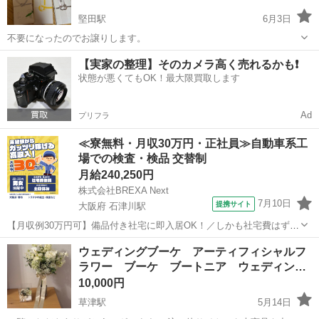
堅田駅
6月3日
不要になったのでお譲りします。
滋賀
大津市
堅田駅
冠婚葬祭
譲り
【実家の整理】そのカメラ高く売れるかも❗️
状態が悪くてもOK！最大限買取します
Ad
プリフラ
≪寮無料・月収30万円・正社員≫自動車系工
場での検査・検品 交替制
月給240,250円
株式会社BREXA Next
7月10日
提携サイト
大阪府 石津川駅
【月収例30万円可】備品付き社宅に即入居OK！／しかも社宅費はずっ
と無料♪／トラクタ本体の製造／資格経験不問★異業種からの転職活躍
大阪
堺市
石津川駅
その他
ウェディングブーケ アーティフィシャルフ
中！／赴任旅費会社負担／工場まで無料送迎あり◎《大阪府堺市》 人
ラワー ブーケ ブートニア ウェディン…
気の工場のお仕事 ◇トラクタ...
10,000円
草津駅
5月14日