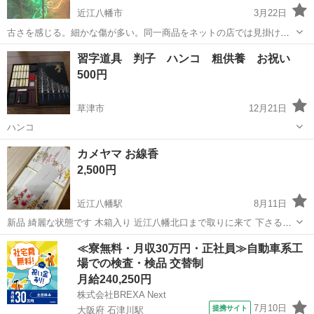
近江八幡市
3月22日
古さを感じる。細かな傷が多い。同一商品をネットの店では見掛けな
い。 「高級灯篭」とあり、凝ったつくりに見えます。回転筒の絵もあ
滋賀
近江八幡市
冠婚葬祭
灯篭
習字道具 判子 ハンコ 粗供養 お祝い
りがたい感じ。 古いため低価格にしました。 提灯タイプでないので、
500円
保管時に嵩張ります。 保...
草津市
12月21日
ハンコ
滋賀
草津市
冠婚葬祭
習字
カメヤマ お線香
2,500円
近江八幡駅
8月11日
新品 綺麗な状態です 木箱入り 近江八幡北口まで取りに来て 下さる方
でお願いします。
滋賀
近江八幡市
近江八幡駅
冠婚葬祭
線香
≪寮無料・月収30万円・正社員≫自動車系工
場での検査・検品 交替制
月給240,250円
株式会社BREXA Next
7月10日
提携サイト
大阪府 石津川駅