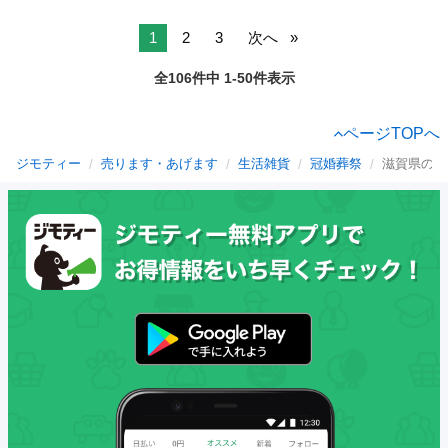
1
2
3
次へ
全106件中 1-50件表示
ページTOPへ
ジモティー
売ります・あげます
生活雑貨
冠婚葬祭
滋賀県の冠