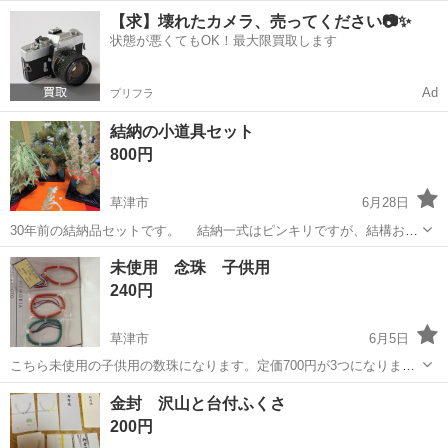
きしま 提灯をたためるので、比較的コンパクトなサイズで保管できま
滋賀
近江八幡市
冠婚葬祭
提灯
【求】壊れたカメラ、売ってください📷✨
す。 組み立ては、初見で１２分ほど。慣れれば５分ぐらいで組み立て
状態が悪くてもOK！最大限買取します
られると思いま...
Ad
プリフラ
結納の小道具セット
800円
草津市
6月28日
30年前の結納品セットです。 結納一式はピンキリですが、結構お高
い代物でした。 比較的綺麗に保管されてましたが、白モノは一部黄ば
滋賀
草津市
冠婚葬祭
結納
未使用 念珠 子供用
んでます。足りないものもあるかも知れません。 結納という風習が薄
240円
くなったこの時代ではあります...
草津市
6月5日
こちら未使用の子供用の数珠になります。定価700円が3つになりま
す。どうぞよろしくお願いいたします。
滋賀
草津市
冠婚葬祭
念珠
金封 沢山と台付ふくさ
200円