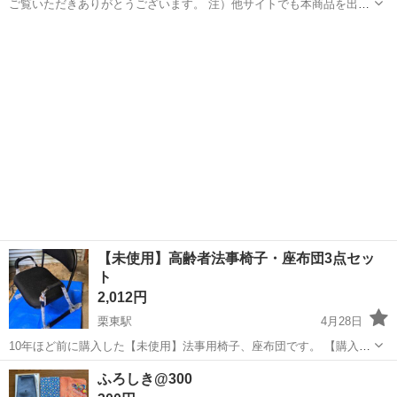
ご覧いただきありがとうございます。 注）他サイトでも本商品を出品
中ですので、売れた際は削除させて頂きます。何卒ご容赦下さい。 ビ
滋賀
草津市
草津駅
冠婚葬祭
ブーケ
ーチでのウェディング撮影で使用しました。 ちょうど良い大きさで、
手馴染みもよく、持ちやす...
【未使用】高齢者法事椅子・座布団3点セッ
ト
2,012円
栗東駅
4月28日
10年ほど前に購入した【未使用】法事用椅子、座布団です。 【購入時
価格】不明 【サイズ】縦：一般的な大きさ 【傷などの状態】【未使
滋賀
草津市
栗東駅
冠婚葬祭
法事
ふろしき@300
用】の為とくに目立った傷はありません。 【アピールポイント】買っ