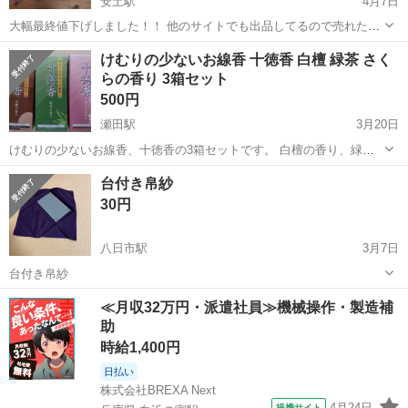
安土駅
4月7日
大幅最終値下げしました！！ 他のサイトでも出品してるので売れたら
消します。 もう必要ないので誰か使う方よかったらどうぞ！！ 新品で
滋賀
近江八幡市
安土駅
冠婚葬祭
仏具
けむりの少ないお線香 十徳香 白檀 緑茶 さく
買ったらかなり高い物ばかりを集めてまとめ売りです♪ 新品も中古品
らの香り 3箱セット
もありですよ〜！！ かな...
500円
瀬田駅
3月20日
けむりの少ないお線香、十徳香の3箱セットです。 白檀の香り、緑茶
の香り、さくらの香りの3種類をお楽しみいただけます。 【商品名】
滋賀
大津市
瀬田駅
冠婚葬祭
白檀
台付き帛紗
けむりの少ないお線香 十徳香 【内容】白檀の香り、緑茶の香り、さく
30円
らの香り 各1箱 【商品の状...
八日市駅
3月7日
台付き帛紗
滋賀
東近江市
八日市駅
冠婚葬祭
帛紗
≪月収32万円・派遣社員≫機械操作・製造補
助
時給1,400円
日払い
株式会社BREXA Next
4月24日
提携サイト