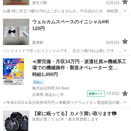
貴生川駅
12月1日
仏膳 特に目立つ傷や汚れはございませんが、中古品のため、神経質な
方や細かいところまで気にされる方はエントリーをお控えください。
滋賀
甲賀市
貴生川駅
冠婚葬祭
譲り
ウェルカムスペースのイニシャルHK
ご理解いただける方にお譲りすることができれば幸いです。 なお、レ
120円
スポンスの早い方を優先いたします。
栗東駅
10月5日
ハンドメイドで作ったイニシャルです。 目立つ傷汚れは無いです。結
婚式と食事会で2回使用しています。
滋賀
栗東市
栗東駅
冠婚葬祭
スペース
≪寮完備・月収34万円・派遣社員≫機械系工
場での機械操作・製造オペレーター 交…
時給1,490円
日払い
株式会社BREXA Next
7月10日
提携サイト
兵庫県 南あわじ市
☆年休132日＆高月収例34万円☆車載用リチウムイオン電池部品の製造
／4勤2休でオフも充実♪／家具・家電付き社宅あり＆前払いで生活支援
兵庫
南あわじ市
その他
【家に眠ってる】カメラ買い取ります📷
物資が受け取れる◎／20〜40代男女活躍中！ 車載用リチウムイオン電
状態が悪くてもOK！最大限買取します
池部品の製造 車載用...