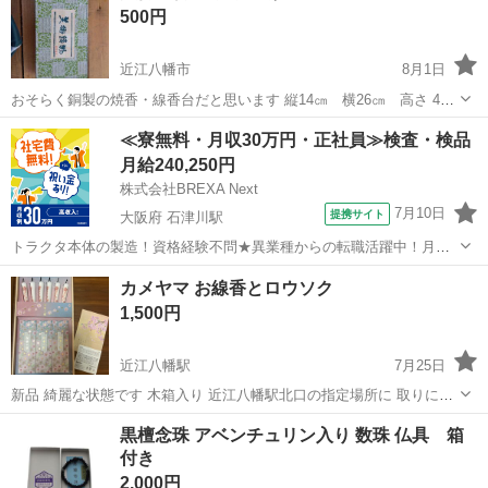
500円
近江八幡市
8月1日
おそらく銅製の焼香・線香台だと思います 縦14㎝ 横26㎝ 高さ 4㎝
未使用品ですが実家倉庫にて長期保管品ですので現物確認の上でご購
滋賀
近江八幡市
冠婚葬祭
≪寮無料・月収30万円・正社員≫検査・検品
入をお願い致します。
月給240,250円
株式会社BREXA Next
7月10日
提携サイト
大阪府 石津川駅
トラクタ本体の製造！資格経験不問★異業種からの転職活躍中！月収
例29万円以上！生活支援物資事前対応可◎即日入寮OK！寮費はずっと
大阪
堺市
石津川駅
その他
カメヤマ お線香とロウソク
無料＆備品付き1R寮完備！赴任旅費会社負担！工場まで無料送迎あり
1,500円
◎《大阪府堺市》 人気の工場の...
近江八幡駅
7月25日
新品 綺麗な状態です 木箱入り 近江八幡駅北口の指定場所に 取りに来
てくださる方
滋賀
近江八幡市
近江八幡駅
冠婚葬祭
線香
黒檀念珠 アベンチュリン入り 数珠 仏具 箱
付き
2,000円