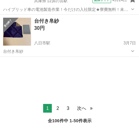
兵庫県 白浜の宮駅
ハイブリッド車の電池製造作業！今だけの入社限定★寮費無料！未経
験活躍中★20～50代の男性活躍中！安定企業で長期で働きたい方オス
兵庫
姫路市
白浜の宮駅
その他
台付き帛紗
スメ！年間休日130日！正社員登用制度あり！マイカー通勤OK！ワン
30円
ルーム寮完備！《兵庫県姫路市》...
八日市駅
3月7日
台付き帛紗
滋賀
東近江市
八日市駅
冠婚葬祭
帛紗
1
2
3
次へ
全106件中 1-50件表示