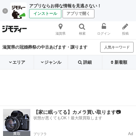
アプリならお得な情報を見逃さない！
インストール
アプリで開く
滋賀県
検索
ログイン
投稿
滋賀県の冠婚葬祭の中古あげます・譲ります
人気キーワード
エリア
ジャンル
詳細
新着順
【家に眠ってる】カメラ買い取ります📷
状態が悪くてもOK！最大限買取します
Ad
プリフラ