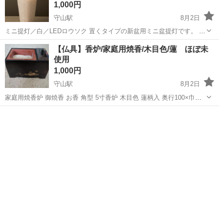
1,000円
守山駅
8月2日
ミニ提灯／白／LEDロウソク 置くタイプの新盆用ミニ盆提灯です。 場
所を取らないコンパクトサイズで、小さい仏壇の横に最適です。 高
滋賀
守山市
守山駅
冠婚葬祭
【仏具】香炉/家庭用焼香/木目色/蓮 ほぼ未
さ 約25センチ 一度のみ使用 箱付 取扱説明書付 自宅保管品です
使用
1,000円
守山駅
8月2日
家庭用焼香炉 御焼香 お香 角型 5寸香炉 木目色 蓮柄入 奥行100×巾
160×高95mm 香炭5つ付き 箱有り 自宅保管品です
滋賀
守山市
守山駅
冠婚葬祭
香炉