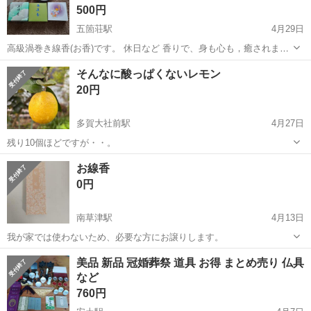
500円
五箇荘駅
4月29日
高級渦巻き線香(お香)です。 休日など 香りで、身も心も，癒されま
す。 煙も少なく、 各、10巻入りで、 左から 残り3巻。中央５巻。右
滋賀
東近江市
五箇荘駅
冠婚葬祭
お香
そんなに酸っぱくないレモン
6巻。で、１巻約１2時間、計168時間分になります。 そのまま、使え
20円
ます。 お香スタン...
多賀大社前駅
4月27日
残り10個ほどですが・・。
滋賀
犬上郡
多賀大社前駅
冠婚葬祭
レモン
お線香
0円
南草津駅
4月13日
我が家では使わないため、必要な方にお譲りします。
滋賀
草津市
南草津駅
冠婚葬祭
線香
美品 新品 冠婚葬祭 道具 お得 まとめ売り 仏具
など
760円