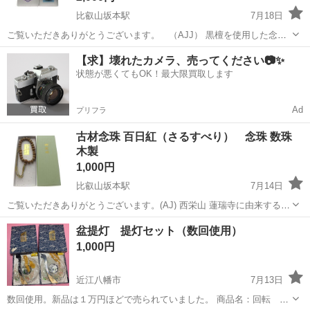
比叡山坂本駅
7月18日
ご覧いただきありがとうございます。 （AJJ） 黒檀を使用した念珠
（数珠）の出品です。 落ち着いた色合いの黒檀に、アベンチュリンの
滋賀
大津市
比叡山坂本駅
冠婚葬祭
【求】壊れたカメラ、売ってください📷✨
石を組み合わせた上品な仕上がりのお品です。 法事・仏事などの正式
状態が悪くてもOK！最大限買取します
な場面でお使いい...
Ad
プリフラ
古材念珠 百日紅（さるすべり） 念珠 数珠
木製
1,000円
比叡山坂本駅
7月14日
ご覧いただきありがとうございます。(AJ) 西栄山 蓮瑞寺に由来する百
日紅（さるすべり）の古材を使用した念珠です。 木の風合いや質感を
滋賀
大津市
比叡山坂本駅
冠婚葬祭
盆提灯 提灯セット（数回使用）
生かした作りで、天然木ならではの温かみをお楽しみいただけます。
1,000円
リユース...
近江八幡市
7月13日
数回使用。新品は１万円ほどで売られていました。 商品名：回転 あ