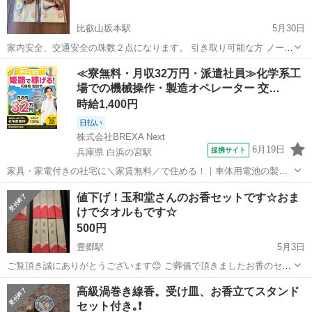
比叡山坂本駅
5月30日
家内安全、交通安全の珠数２点になります。 引き取り可能な方 ノーク
レーム、ノーリターンでお願いします。
滋賀
大津市
比叡山坂本駅
冠婚葬祭
≪寮無料・月収32万円・派遣社員≫化学系工
場での機械操作・製造オペレーター 交…
時給1,400円
日払い
株式会社BREXA Next
6月19日
提携サイト
兵庫県 白浜の宮駅
家具・家電付きの社宅に＼家賃無料／で住める！｜車体用電池の製造
｜未経験から月収例32万円♪｜さらに【年間休日130日】！ 人気の工場
兵庫
姫路市
白浜の宮駅
その他
値下げ！玉和堂さんのお香セットです☆おま
のお仕事 ◇車体用電池の製造◇ 機械の操作、部品のセッティング、検
けでタオルもです☆
査、清掃業務など。 ...
500円
豊郷駅
5月3日
ご覧頂き誠にありがとうございます😊 ご葬儀で頂きましたお香のセッ
トになります。 よろしければ、これもご葬儀で頂きました 小さなタオ
滋賀
犬上郡
豊郷駅
冠婚葬祭
お香
高級渦巻き線香。受け皿、お香立てスタンド
ルも4セットでおつけさせて頂きたいと思います 是非ともよろしくお
セット付き｡❗
願い致します🤲