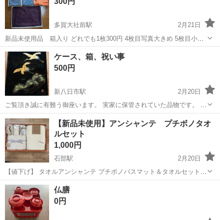
300円
たまま【未使用】で押し入れで保...
多賀大社前駅
2月21日
新品未使用品 箱入り どれでも1枚300円 4枚目写真大きめ 5枚目小さ
め 長期保管品です ご了承下さる方に
滋賀
犬上郡
多賀大社前駅
冠婚葬祭
新品
ケース、箱、祝い事
500円
新八日市駅
2月20日
ご覧頂き誠に有難う御座います。 実家に保管されていた品物です。 ハ
ンコも入っていて、便利な品物だと思います。 写真確認の程、宜しく
滋賀
東近江市
新八日市駅
冠婚葬祭
ケース
【新品未使用】アンシャンテ プチボノタオ
お願い致します。 長期保管品物です。 箱は汚れてますが、品物は、綺
ルセット
麗だと思います。 ...
1,000円
石部駅
2月20日
【値下げ】 タオルアンシャンテ プチボノバスマット＆タオルセット／
セット（タオルギフト タオルセット詰め合わ せ引っ越し ご挨拶 お礼
滋賀
湖南市
石部駅
冠婚葬祭
タオル
仏膳
粗品お祝い内祝い引き出物写真入り メッセージカード）（B4）母の日
0円
手土産 入学内祝い（タ...