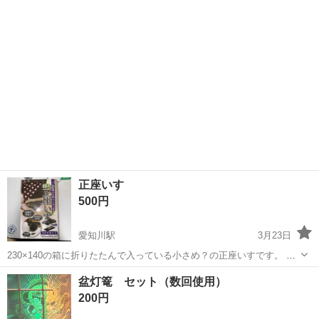
正座いす
500円
愛知川駅
3月23日
230×140の箱に折りたたんで入っている小さめ？の正座いすです。 今
回法事で使おうと買ったのですが、私の膝がまがらず使えませんでし
滋賀
愛知郡
愛知川駅
冠婚葬祭
法事
盆灯篭 セット（数回使用）
たので、どなたか使って頂けると嬉しいです。 もちろんカバーと携帯
200円
用ポーチも付属しております。