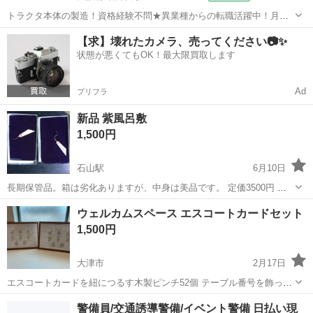
トラクタ本体の製造！資格経験不問★異業種からの転職活躍中！月収
例29万円以上！生活支援物資事前対応可◎即日入寮OK！寮費はずっと
大阪
堺市
石津川駅
その他
【求】壊れたカメラ、売ってください📷✨
無料＆備品付き1R寮完備！赴任旅費会社負担！工場まで無料送迎あり
状態が悪くてもOK！最大限買取します
◎《大阪府堺市》 人気の工場の...
Ad
プリフラ
新品 紫風呂敷
1,500円
石山駅
6月10日
長期保管品。箱は劣化ありますが、中身は美品です。 定価3500円 ひ
とつ1500円
滋賀
大津市
石山駅
冠婚葬祭
風呂敷
ウェルカムスペース エスコートカードセット
1,500円
大津市
2月17日
エスコートカードを紐につるす木製ピンチ52個 テーブル番号を飾って
おくフレーム(A3サイズ)2つ テーブルナンバースタンド8個 です。 フ
滋賀
大津市
冠婚葬祭
エスコートカード
警備員/交通誘導警備/イベント警備 日払い現
レームの中身はご自身で印刷したものを入れてください。