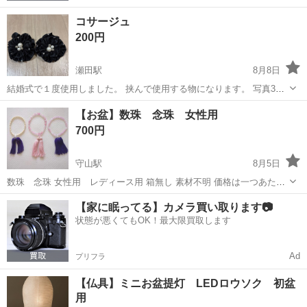
コサージュ
200円
瀬田駅
8月8日
結婚式で１度使用しました。 挟んで使用する物になります。 写真3枚
目のように金具の先が尖っているので繊細な布や皮製品だと傷や穴に
滋賀
大津市
瀬田駅
冠婚葬祭
【お盆】数珠 念珠 女性用
なると思うので自己責任でご使用下さい。 引き取り可能日時明記して
700円
お問い合わせ下さい。 場所...
守山駅
8月5日
数珠 念珠 女性用 レディース用 箱無し 素材不明 価格は一つあたり
の金額です セットなら割引します
滋賀
守山市
守山駅
冠婚葬祭
【家に眠ってる】カメラ買い取ります📷
状態が悪くてもOK！最大限買取します
Ad
プリフラ
【仏具】ミニお盆提灯 LEDロウソク 初盆
用