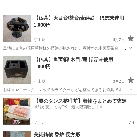
【仏具】天目台/茶台/金蒔絵 ほぼ未使用
1,000円
守山駅
8月2日
黒地に金色の花唐草模様の蒔絵が施された、蓋付きの木製高茶台（ま
たは天目台・茶台）です。仏事でお茶や湯呑みをお供えするための仏
滋賀
守山市
守山駅
冠婚葬祭
仏具
【仏具】重宝箱/ 木目 /蓮 ほぼ未使用
具になります。 4.5寸 箱付き 取扱説明書有り 自宅保管品です
1,000円
守山駅
8月2日
お線香やローソク、マッチやライターなどを整理できるお道具です。
マッチのカス入れとしても使用できます。 箱無し。 ほぼ未使用品。
滋賀
守山市
守山駅
冠婚葬祭
仏具
【夏のタンス整理👘】着物をまとめて査定
状態が悪くてもOK！最大限買取します
Ad
プリフラ
美術鋳物 香炉 長方形