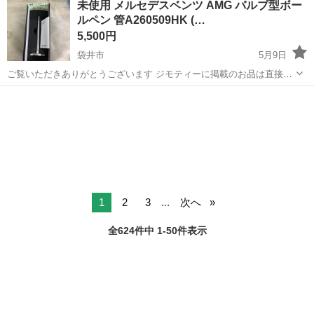
未使用 メルセデスベンツ AMG バルブ型ボー
け・塗装・検査 車体のプレス・部品の取り付け・塗装・検査など、各
ルペン 管A260509HK (…
工程に分かれて作業を担当します...
5,500円
袋井市
5月9日
ご覧いただきありがとうございます ジモティーに掲載のお品は直接当
店にお越しいただける方のみに販売しております。 その際、軽トラッ
静岡
袋井市
ノベルティグッズ
メルセデスベンツ
クの貸し出しや配達も行っておりますのでご利用ください。 店頭でも
販売しておりますので、売り...
1
2
3
...
次へ
全624件中 1-50件表示