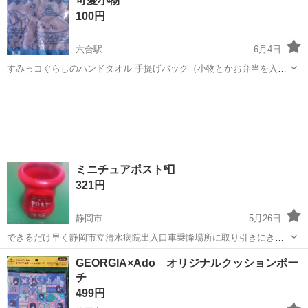
可愛小物
おねがいします。 取りにきてくれる方を優先にお譲りします。
100円
六合駅
6月4日
すみっコぐらしのハンドタオル 手提げバック（小物とかお弁当を入れ
る） 感じ 📓🖊📏消しゴム▪️鉛筆が 入ってます 全部で100円でお願いし
静岡
島田市
六合駅
ノベルティグッズ
すみっコぐらし
ます お取引は手を出しのみで お願いしております
ミニチュアポスト📮
321円
静岡市
5月26日
できるだけ早く静岡市立清水病院出入口車乗降場所に取り引きにきて
くれる方を最優先させていただきます。 よろしくおねがいします。
静岡
静岡市
ノベルティグッズ
ミニチュア
GEORGIA×Ado オリジナルクッションポー
チ
499円