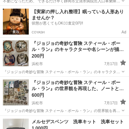
不要になったため、 できるだけ早く静岡市立清水病院出入口車乗降場
所に取り引きにきてくれる方を最優先させていただきます。 よろしく
静岡
静岡市
ノベルティグッズ
場所
【実家の押し入れ整理】眠っている人形あり
おねがいします。 取りにきてくれる方を優先にお譲りします。
ませんか？
状態が悪くてもOK🙆‍♀️査定0円‼️
Ad
COYASH
『ジョジョの奇妙な冒険 スティール・ボー
ル・ラン』のキャラクターや名シーンが描…
200円
浜松市
7月17日
『ジョジョの奇妙な冒険 スティール・ボール・ラン』のキャラクター
や名シーンが描かれた、コレクターズステッカーのセットです。 - 作
静岡
浜松市
ノベルティグッズ
ジョジョの奇妙な冒険
『ジョジョの奇妙な冒険 スティール・ボー
品名: ジョジョの奇妙な冒険 スティール・ボール・ラン - 内容: ステッ
ル・ラン』の世界観を再現した、ノートと…
カーセット 即購...
600円
浜松市
7月17日
『ジョジョの奇妙な冒険 スティール・ボール・ラン』の世界観を再現
した、ノートとステッカーの豪華なセットです。 - 作品名: ジョジョの
静岡
浜松市
ノベルティグッズ
メルセデスベンツ 洗車キット 洗車セット
奇妙な冒険 スティール・ボール・ラン - 内容: ノート、ステッカーセ
1,000円
ット 即購入OK...