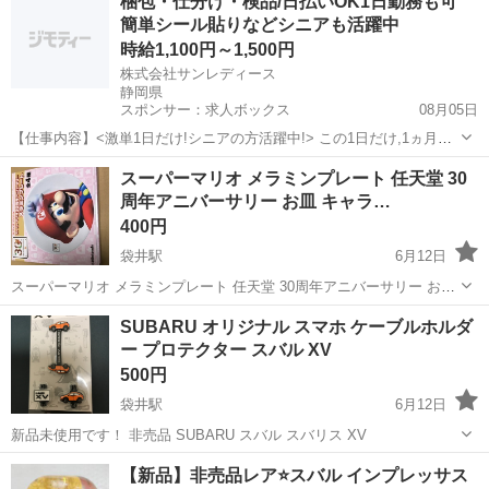
梱包・仕分け・検品/日払いOK1日勤務も可
簡単シール貼りなどシニアも活躍中
時給1,100円～1,500円
株式会社サンレディース
静岡県
スポンサー：求人ボックス
08月05日
【仕事内容】<激単1日だけ!シニアの方活躍中!> この1日だけ,1ヵ月間
だけ,4時間だけなど あなた優先で自由に決めれます! シニア・60代・
アルバイト・パート
スーパーマリオ メラミンプレート 任天堂 30
70代の方を 積極的に採用中 たくさんご活躍いただいてます こんなお
周年アニバーサリー お皿 キャラ…
仕事をお願いします!...
400円
袋井駅
6月12日
スーパーマリオ メラミンプレート 任天堂 30周年アニバーサリー お皿
キャラクター 新品未使用ですが、長期自宅保管品です。 非売品 ノベ
静岡
周智郡
袋井駅
ノベルティグッズ
スーパーマリオ
SUBARU オリジナル スマホ ケーブルホルダ
リティグッズ ノークレーム、ノーリターンでお願い致します！
ー プロテクター スバル XV
500円
袋井駅
6月12日
新品未使用です！ 非売品 SUBARU スバル スバリス XV
静岡
周智郡
袋井駅
ノベルティグッズ
プロテクター
【新品】非売品レア⭐️スバル インプレッサス