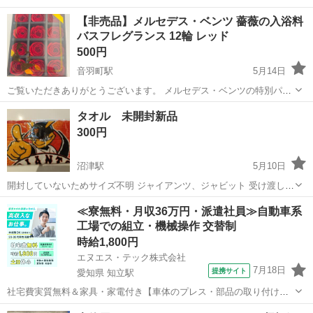
おもちゃ 5こ お受け渡しについては、プロフィールをご覧ください
静岡
三島市
三島駅
ノベルティグッズ
ポムポムプリン
【非売品】メルセデス・ベンツ 薔薇の入浴料
バスフレグランス 12輪 レッド
500円
音羽町駅
5月14日
ご覧いただきありがとうございます。 メルセデス・ベンツの特別パッ
ケージに入った、華やかな薔薇の入浴料（バスフレグランス）です。
静岡
静岡市
音羽町駅
ノベルティグッズ
入浴料
タオル 未開封新品
● 商品詳細 • ブランド： メルセデス・ベンツ 特別パッケージ仕様 • 内
300円
容： 12輪の薔薇...
沼津駅
5月10日
開封していないためサイズ不明 ジャイアンツ、ジャビット 受け渡し
は、中央公園近くの自宅前までお願いします。
静岡
沼津市
沼津駅
ノベルティグッズ
タオル
≪寮無料・月収36万円・派遣社員≫自動車系
工場での組立・機械操作 交替制
時給1,800円
エヌエス・テック株式会社
7月18日
提携サイト
愛知県 知立駅
社宅費実質無料＆家具・家電付き【車体のプレス・部品の取り付け・
塗装・検査】未経験でも時給1,800円 車体のプレス・部品の取り付
愛知
刈谷市
知立駅
その他