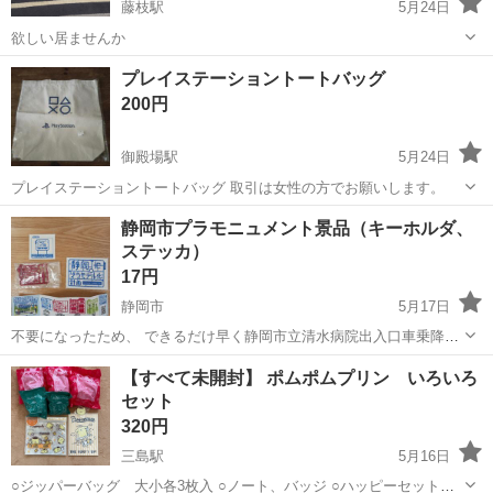
藤枝駅
5月24日
欲しい居ませんか
静岡
藤枝市
藤枝駅
ノベルティグッズ
第一生命
プレイステーショントートバッグ
200円
御殿場駅
5月24日
プレイステーショントートバッグ 取引は女性の方でお願いします。
静岡
御殿場市
御殿場駅
ノベルティグッズ
静岡市プラモニュメント景品（キーホルダ、
ステッカ）
17円
静岡市
5月17日
不要になったため、 できるだけ早く静岡市立清水病院出入口車乗降場
所に取り引きにきてくれる方を最優先させていただきます。 よろしく
静岡
静岡市
ノベルティグッズ
景品
【すべて未開封】 ポムポムプリン いろいろ
おねがいします。取りにきてくれる方を優先にお譲りします。
セット
320円
三島駅
5月16日
○ジッパーバッグ 大小各3枚入 ○ノート、バッジ ○ハッピーセットの