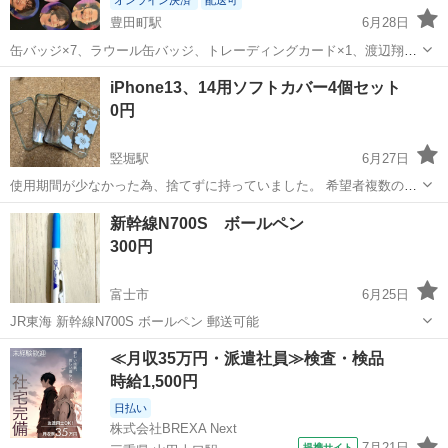
豊田町駅
6月28日
缶バッジ×7、ラウール缶バッジ、トレーディングカード×1、渡辺翔太
うちわ×1、佐久間大介シール×1、まとめてお渡し致します。
静岡
磐田市
豊田町駅
ノベルティグッズ
SnowMan
iPhone13、14用ソフトカバー4個セット
0円
竪堀駅
6月27日
使用期間が少なかった為、捨てずに持っていました。 希望者複数の場
合、他の物をお買い上げの方を優先させていただく場合があります。
静岡
富士市
竪堀駅
ノベルティグッズ
新幹線N700S ボールペン
ご了承ください。 受け渡しは、杏林堂富士松岡店駐車場にて。 土日祝
300円
日限定でお願いします。 ※上記...
富士市
6月25日
JR東海 新幹線N700S ボールペン 郵送可能
静岡
富士市
ノベルティグッズ
新幹線
≪月収35万円・派遣社員≫検査・検品
時給1,500円
日払い
株式会社BREXA Next
7月21日
提携サイト