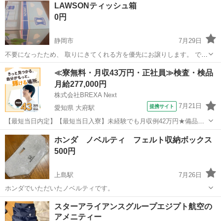
LAWSONティッシュ箱
0円
静岡市
7月29日
不要になったため、 取りにきてくれる方を優先にお譲りします。 でき
るだけ早く静岡市立清水宮加三LAWSON出入口駐車場所に取り引きに
静岡
静岡市
ノベルティグッズ
LAWSON
≪寮無料・月収43万円・正社員≫検査・検品
きてくれる方を最優先させていただきます。 よろしくおねがいしま
月給277,000円
す。
株式会社BREXA Next
7月21日
提携サイト
愛知県 大府駅
【最短当日内定】【最短当日入寮】未経験でも月収例42万円★備品付
き寮完備＆赴任旅費会社負担◎昇給・業績賞与あり！組立や塗装など
愛知
大府市
大府駅
その他
ホンダ ノベルティ フェルト収納ボックス
自動車製造の各種作業！《愛知県大府市》 人気の工場のお仕事 ◇自動
500円
車製造に携わる各種作業◇ 【...
上島駅
7月26日
ホンダでいただいたノベルティです。
静岡
浜松市
上島駅
ノベルティグッズ
ノベルティ
スターアライアンスグループエジプト航空の
アメニティー