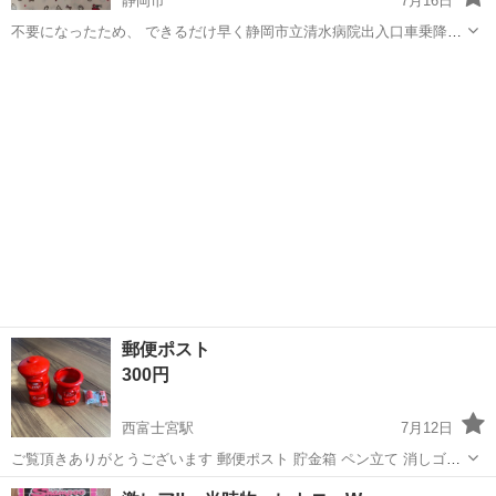
静岡市
7月16日
不要になったため、 できるだけ早く静岡市立清水病院出入口車乗降場
所に取り引きにきてくれる方を最優先させていただきます。 よろしく
静岡
静岡市
ノベルティグッズ
スガキヤ
おねがいします。取りにきてくれる方を優先にお譲りします。
郵便ポスト
300円
西富士宮駅
7月12日
ご覧頂きありがとうございます 郵便ポスト 貯金箱 ペン立て 消しゴム
陶器製 状態は写真にてご確認下さい 自宅付近まで引き取り可能な方に
静岡
富士宮市
西富士宮駅
ノベルティグッズ