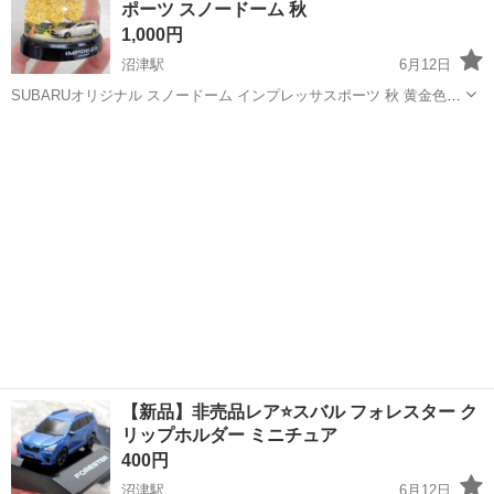
ポーツ スノードーム 秋
1,000円
沼津駅
6月12日
SUBARUオリジナル スノードーム インプレッサスポーツ 秋 黄金色の
銀杏並木を背景に、白い石畳の道に停まった銀色のインプレッサと、
静岡
沼津市
沼津駅
ノベルティグッズ
スノードーム
お座りをした赤茶色の毛の犬（垂れ耳）があしらわれた風情あるデザ
イン。 気泡も入っておらず...
【新品】非売品レア⭐️スバル フォレスター ク
リップホルダー ミニチュア
400円
沼津駅
6月12日