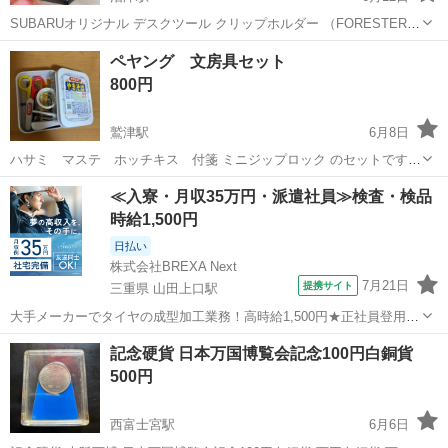
SUBARUオリジナル デスクツール クリップホルダー （FORESTER／
デイブレイクブルー・パール） メタリックなブルーカラーがカッコい
静岡
沼津市
沼津駅
ノベルティグッズ
ミニチュア
ペヤング 文房具セット
いフォレスターのクリップホルダー。 丸みを帯びた円柱形の突起部分
800円
にマグネットが内蔵...
鷲津駅
6月8日
ハサミ マステ ホッチキス 付箋 ミニジップロック のセットです☆
未使用品❗️ 何か質問などありましたら お気軽にお声掛けください
静岡
湖西市
鷲津駅
ノベルティグッズ
≪入寮・月収35万円・派遣社員≫検査・検品
m(__)m
時給1,500円
日払い
株式会社BREXA Next
7月21日
提携サイト
三重県 山田上口駅
大手メーカーでタイヤの成型加工業務！高時給1,500円★正社員登用制
度あり！ワンルーム寮完備！マイカー通勤OK！無料駐車場あり！《三
三重
伊勢市
山田上口駅
その他
記念硬貨 日本万国博覧会記念100円白銅貨
重県伊勢市》 人気の工場のお仕事 ◇タイヤの製造◇ トラック・バ
500円
ス・RV車用を中心とした...
西富士宮駅
6月6日