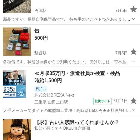
円田駅
7月5日
新品ですが、長期自宅保管品です。 持ち手のとこベトつきありました
が、アルコールで拭いたら取れました もう駅のホームで素振りするよ
静岡
周智郡
円田駅
ノベルティグッズ
素振り
缶
うな人は居ないと思いますがw そんなイメージにピッタリな傘ですw
500円
竪堀駅
7月5日
各種缶です。状態は画像からご判断ください。 受け渡しは、杏林堂富
士松岡店駐車場にて。 土日祝日限定でお願いします。 ※上記注意書き
静岡
富士市
竪堀駅
ノベルティグッズ
画像
≪月収35万円・派遣社員≫検査・検品
を読まれず、平日取引や場所の問い合わせなどをするケースが頻発し
時給1,500円
ております。 その場合、改めて...
日払い
株式会社BREXA Next
7月21日
提携サイト
三重県 山田上口駅
大手メーカーでタイヤの成型加工業務！高時給1,500円★正社員登用制
度あり！ワンルーム寮完備！マイカー通勤OK！無料駐車場あり！《三
三重
伊勢市
山田上口駅
その他
【求】古い人形譲ってくれませんか？
重県伊勢市》 人気の工場のお仕事 ◇タイヤの製造◇ トラック・バ
状態が悪くてもOK🙆‍♀️査定0円‼️
ス・RV車用を中心とした...