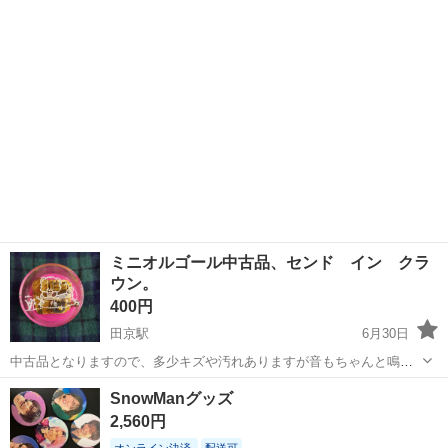
静岡
掛川市
西掛川駅
ノベルティグッズ
ミニオルゴール中古品、センド イン クラ
ウン。
400円
田京駅
6月30日
中古品となりますので、多少キズや汚れありますが音もちゃんと鳴り
ます。 伊豆の国市の自宅での対面なしのお取引希望です。 日にちだけ
静岡
伊豆の国市
田京駅
ノベルティグッズ
郵便受け
SnowManグッズ
指定して頂ければ、朝郵便受けか玄関門近くの分かる場所に置いてお
2,560円
きます。在宅していてもピンポン不...
オンライン決済
配送可