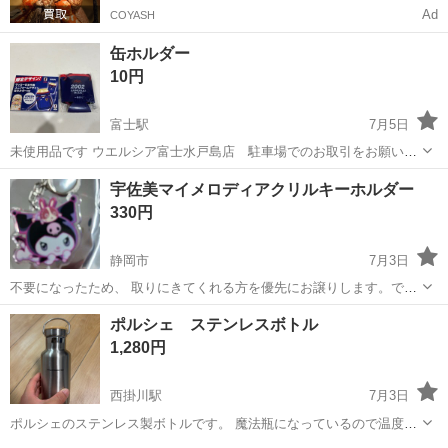
Ad
COYASH
缶ホルダー
10円
富士駅
7月5日
未使用品です ウエルシア富士水戸島店 駐車場でのお取引をお願いし
ます
静岡
富士市
富士駅
ノベルティグッズ
宇佐美マイメロディアクリルキーホルダー
330円
静岡市
7月3日
不要になったため、 取りにきてくれる方を優先にお譲りします。でき
るだけ早くに静岡市立清水病院出入口車乗降場所に取り引きにきてく
静岡
静岡市
ノベルティグッズ
場所
ポルシェ ステンレスボトル
れる方を最優先させていただきます。 よろしくおねがいします。
1,280円
西掛川駅
7月3日
ポルシェのステンレス製ボトルです。 魔法瓶になっているので温度は
保たれます。 是非おひとつどうでしょうか？