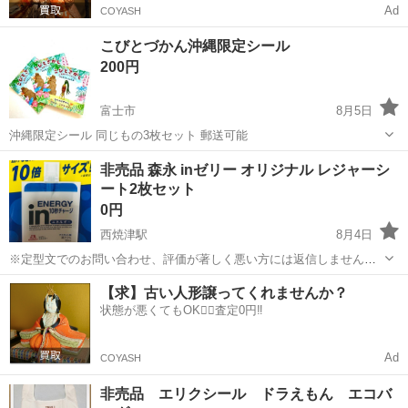
Ad
COYASH
こびとづかん沖縄限定シール
200円
富士市
8月5日
沖縄限定シール 同じもの3枚セット 郵送可能
静岡
富士市
ノベルティグッズ
こびとづかん
非売品 森永 inゼリー オリジナル レジャーシ
ート2枚セット
0円
西焼津駅
8月4日
※定型文でのお問い合わせ、評価が著しく悪い方には返信しませんの
でご了承下さい 森永製菓「inゼリー」のパッケージデザインを模し
静岡
焼津市
西焼津駅
ノベルティグッズ
【求】古い人形譲ってくれませんか？
た、非売品のオリジナルレジャーシート 2枚セット サイズ：約
状態が悪くてもOK🙆‍♀️査定0円‼️
800×1250mm 実際のパッケ...
Ad
COYASH
非売品 エリクシール ドラえもん エコバ