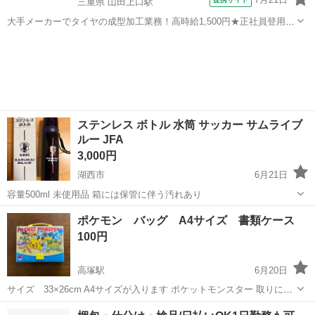
三重県 山田上口駅
大手メーカーでタイヤの成型加工業務！高時給1,500円★正社員登用制
度あり！ワンルーム寮完備！マイカー通勤OK！無料駐車場あり！《三
三重
伊勢市
山田上口駅
その他
重県伊勢市》 人気の工場のお仕事 ◇タイヤの製造◇ トラック・バ
ス・RV車用を中心とした...
ステンレス ボトル 水筒 サッカー サムライブ
ルー JFA
3,000円
湖西市
6月21日
容量500ml 未使用品 箱には保管に伴う汚れあり
静岡
湖西市
ノベルティグッズ
ポケモン バッグ A4サイズ 書類ケース
100円
高塚駅
6月20日
サイズ 33×26cm A4サイズが入ります ポケットモンスター 取りに来
ていただける方、よろしくお願いいたします。
静岡
浜松市
高塚駅
ノベルティグッズ
ポケモン