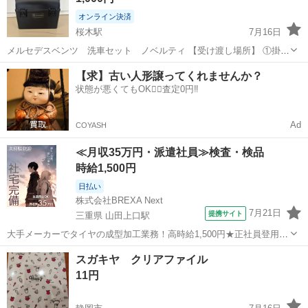
オンライン決済
桜木駅
7月16日
メルセデスベンツ 洗車セット ノベルティ 【受け渡し場所】 ①掛川
市領家:トダホームサービス本社 ②掛川市大池:アパマントダックス掛
静岡
掛川市
桜木駅
ノベルティグッズ
洗車
【求】古い人形譲ってくれませんか？
川店 ③袋井市堀越:アパマントダックス袋井店 ④ご希望の場所まで郵
状態が悪くてもOK🙆‍♀️査定0円‼️
送します（別...
Ad
COYASH
≪月収35万円・派遣社員≫検査・検品
時給1,500円
日払い
株式会社BREXA Next
7月21日
提携サイト
三重県 山田上口駅
大手メーカーでタイヤの成型加工業務！高時給1,500円★正社員登用制
度あり！ワンルーム寮完備！マイカー通勤OK！無料駐車場あり！《三
三重
伊勢市
山田上口駅
その他
スガキヤ クリアファイル
重県伊勢市》 人気の工場のお仕事 ◇タイヤの製造◇ トラック・バ
11円
ス・RV車用を中心とした...