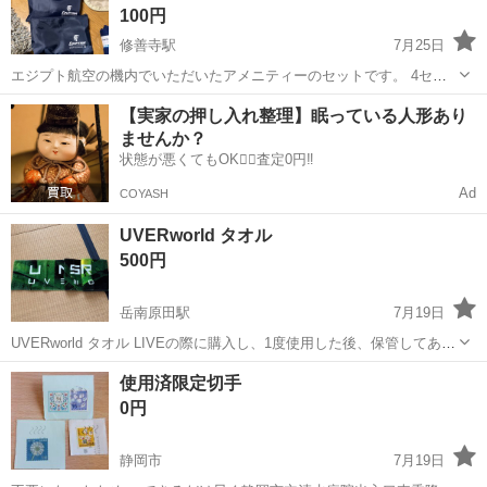
100円
修善寺駅
7月25日
エジプト航空の機内でいただいたアメニティーのセットです。 4セッ
トありますが、不足しているものもあるかもしれません。 1つ100円4
静岡
伊豆市
修善寺駅
ノベルティグッズ
セット
【実家の押し入れ整理】眠っている人形あり
つで300円です。 3Nでお願いします
ませんか？
状態が悪くてもOK🙆‍♀️査定0円‼️
Ad
COYASH
UVERworld タオル
500円
岳南原田駅
7月19日
UVERworld タオル LIVEの際に購入し、1度使用した後、保管してあり
ました。 自宅保管の為、ご理解いただける方のみご購入ください。
静岡
富士市
岳南原田駅
ノベルティグッズ
UVERworld
使用済限定切手
0円
静岡市
7月19日