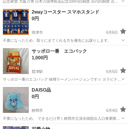
記念硬貨 大阪万博 日本万国博覧会記念100円白銅貨 百円白銅貨 百円
硬貨 並品 赤富士 昭和古銭 古銭 昭和45年 自宅付近まで引き取り可能
静岡
富士宮市
西富士宮駅
ノベルティグッズ
記念硬貨
2wayコースター スマホスタンド
な方にお願いします
0円
焼津市
6月6日
不要になったため、取りにきてくれる方を優先にお譲りします。
静岡
焼津市
ノベルティグッズ
コースター
サッポロ一番 エコバック
1,000円
鷲津駅
6月5日
サッポロ一番のエコバッグ 味噌ラーメンバージョンです☆ カラビナ付
きの袋の中に 麺柄？笑のエコバッグが入ってますm(__)m 未使用品で
静岡
湖西市
鷲津駅
ノベルティグッズ
DAISO品
すが 一年ほど自宅保管しておりました(^◇^;) 何か質問などありました
0円
ら お気軽...
静岡市
6月4日
不要になったため、 できるだけ早く静岡市立清水病院出入口車乗降場
所に取り引きにきてくれる方を最優先させていただきます。 よろしく
静岡
静岡市
ノベルティグッズ
DAISO