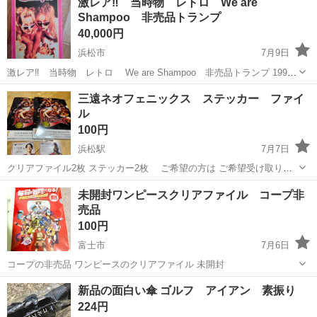
激レア‼️ 当時物 レトロ We are
お願いします
Shampoo 非売品トランプ
郵便ポスト
40,000円
浜松市
7月9日
激レア‼️ 当時物 レトロ We are Shampoo 非売品トランプ 1990
年代にイギリス/日本で大活躍した女の子ユニット。デビューと同時に
静岡
浜松市
ノベルティグッズ
レトロ
三遠ネオフェニックス ステッカー ファイ
爆発的な人気を獲得したジャッキーとキャリーの2人組。 大ヒット...
ル
100円
浜松駅
7月7日
クリアファイル2枚 ステッカー2枚 ご希望の方は ご希望受け取り日
時も第3希望ぐらいまでメッセージと共にお伝え頂けるとありがたいで
静岡
浜松市
浜松駅
ノベルティグッズ
ステッカー
未開封ワンピースクリアファイル コープ非
す。 ご希望受け取り日時の都合の合うかたを優先致します。 ノークレ
売品
ームノーリターンでお願...
100円
富士市
7月6日
コープの非売品 ワンピースのクリアファイル 未開封
静岡
富士市
ノベルティグッズ
コープ
新品の面白い傘 ゴルフ アイアン 素振り
224円