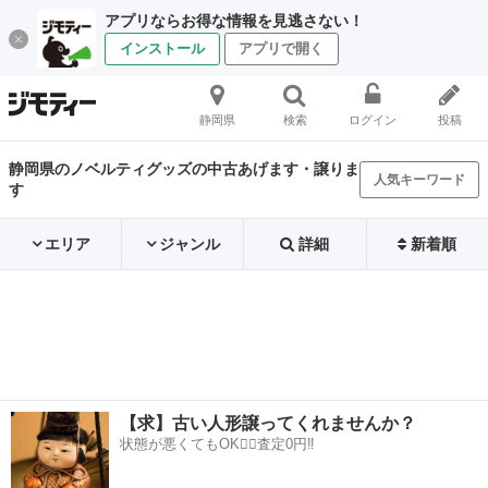
アプリならお得な情報を見逃さない！
インストール
アプリで開く
静岡県
検索
ログイン
投稿
静岡県のノベルティグッズの中古あげます・譲りま
人気キーワード
す
エリア
ジャンル
詳細
新着順
【求】古い人形譲ってくれませんか？
状態が悪くてもOK🙆‍♀️査定0円‼️