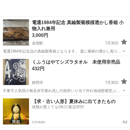
電通1984年記念 真鍮製菊模様透かし香箱 小
物入れ兼用
3,000円
金指駅
7月30日
電通1984年記念品の真鍮製香箱となります。 蓋に菊柄の透かし彫りが
施されており、お香を焚いて楽しむほか、ペンや印鑑、アクセサリー
静岡
浜松市
金指駅
ノベルティグッズ
くふうはやてシズラタオル 未使用非売品
などの小物入れとしてもご利用いただけます。 本体と蓋のセットが完
432円
備しています。 直接引取り、...
静岡市
7月30日
不要不人気弱小無名赤字垂れ流し行政肝いり当て外れ地域密着型ぶら
下がりリーグお荷物2軍野球チームと狭小地区ゆるキャラコラボグッズ
静岡
静岡市
ノベルティグッズ
場所
【求・古い人形】夏休みに出てきたもの
をできるだけ早く静岡市立清水病院出入口車乗降場所に引き取りにき
状態が悪くてもOK🙆‍♀️査定0円‼️
てくれる方を最優先させていただきます...
Ad
COYASH