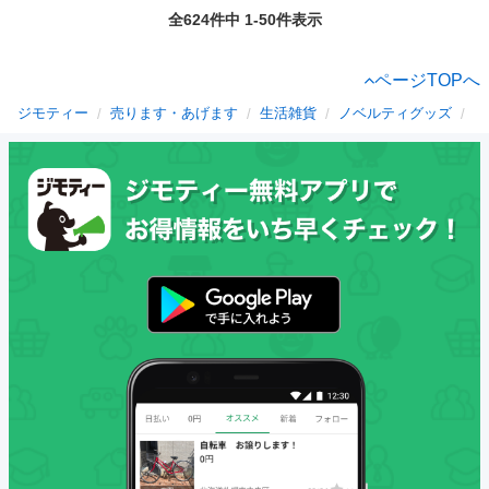
全624件中 1-50件表示
ページTOPへ
ジモティー
売ります・あげます
生活雑貨
ノベルティグッズ
静