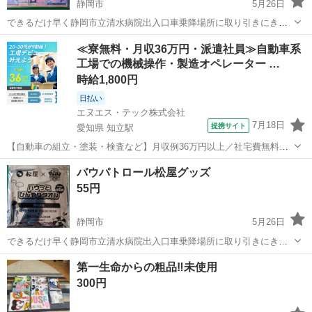
静岡市
5月26日
できるだけ早く静岡市立清水病院出入口車乗降場所に取り引きにきて
くれる方を最優先させていただきます。 よろしくおねがいします。
静岡
静岡市
ノベルティグッズ
場所
≪寮無料・月収36万円・派遣社員≫自動車系
工場での機械操作・製造オペレーター …
時給1,800円
日払い
エヌエス・テック株式会社
7月18日
提携サイト
愛知県 知立駅
【自動車の組立・塗装・検査など】月収例36万円以上／社宅費無料／
土日休み／祝い金・特典あり／ngy144-99 仕事概要 仕事概要 安心の研
愛知
豊田市
知立駅
その他
バウパトロール松屋グッズ
修あり！ ー・ー・ー・ー・ー・ー 毎週火曜/金曜 入社チャンス！ ■火
55円
曜日入社⇒前...
静岡市
5月26日
できるだけ早く静岡市立清水病院出入口車乗降場所に取り引きにきて
くれる方を最優先させていただきます。 よろしくおねがいします。
静岡
静岡市
ノベルティグッズ
グッズ
第一生命からの粗品‼️未使用
300円