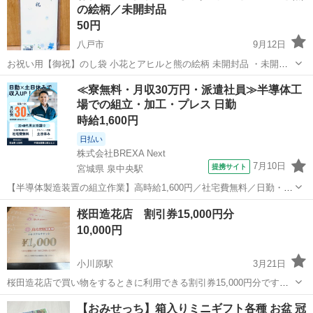
の絵柄／未開封品
50円
八戸市
9月12日
お祝い用【御祝】のし袋 小花とアヒルと熊の絵柄 未開封品 ・未開封
１枚入 内袋付き ・ ¥242の値札シール付き 👛最終価格 ⚠️お取引場所
青森
八戸市
冠婚葬祭
のし袋
≪寮無料・月収30万円・派遣社員≫半導体工
と時間帯は、必ず当方プロフ記載内容をご確認の上 ご希望日時な...
場での組立・加工・プレス 日勤
時給1,600円
日払い
株式会社BREXA Next
7月10日
提携サイト
宮城県 泉中央駅
【半導体製造装置の組立作業】高時給1,600円／社宅費無料／日勤・土
日休み／20～40代の男女活躍中！ 人気の工場のお仕事 ◇半導体製造
宮城
泉中央駅
その他
桜田造花店 割引券15,000円分
装置の製造◇ 【半導体製造装置を組立て】 ・ドライバー、レンチ等を
10,000円
使用してのビス止め...
小川原駅
3月21日
桜田造花店で買い物をするときに利用できる割引券15,000円分です。
(1,000円分×15枚) 一回の買い物につき1枚のみの利用が可能ですが、使
青森
十和田市
小川原駅
冠婚葬祭
造花
【おみせっち】箱入りミニギフト各種 お盆 冠
用期限はないためお得かと思います。 桜田造花店で買い物をする機会