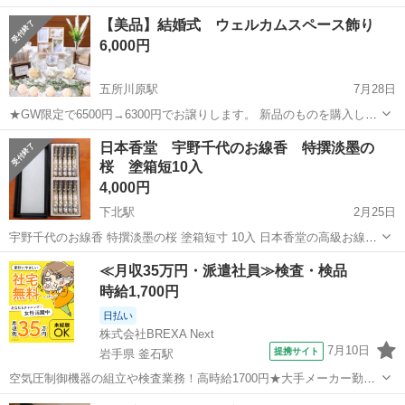
した際に短かったりしたものを花束にして販売したいです！ 赤、白、
青森
八戸市
本八戸駅
冠婚葬祭
花束
【美品】結婚式 ウェルカムスペース飾り
黄、ピンク、緑、様々な色が有りますが、その時の旬の物を束ねてボ
6,000円
リューム満点に仕立てます。 予算に...
五所川原駅
7月28日
★GW限定で6500円→6300円でお譲りします。 新品のものを購入し、
結婚式で一度使用しただけなので美品です。 ナチュラルな雰囲気でと
青森
五所川原市
五所川原駅
冠婚葬祭
結婚式
日本香堂 宇野千代のお線香 特撰淡墨の
ても可愛いです。 レイアウトや、飾りを選ぶのが苦手な方でも、セッ
桜 塗箱短10入
トになっているので...
4,000円
下北駅
2月25日
宇野千代のお線香 特撰淡墨の桜 塗箱短寸 10入 日本香堂の高級お線香
6,600円+送料のお品物 のしや包装は出来ませんが、 ご自宅用としてい
青森
むつ市
下北駅
冠婚葬祭
線香
≪月収35万円・派遣社員≫検査・検品
かがでしょうか？ ご自分で梱包出来る方なら 御進物としても使えるお
時給1,700円
品です。...
日払い
株式会社BREXA Next
7月10日
提携サイト
岩手県 釜石駅
空気圧制御機器の組立や検査業務！高時給1700円★大手メーカー勤
務！嬉しい寮費無料！ワンルーム寮完備★マイカー通勤OK＆工場敷地
岩手
釜石市
釜石駅
その他