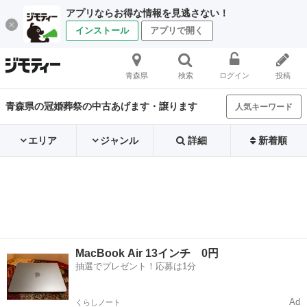
アプリならお得な情報を見逃さない！
インストール
アプリで開く
青森県
検索
ログイン
投稿
青森県の冠婚葬祭の中古あげます・譲ります
人気キーワード
エリア
ジャンル
詳細
新着順
MacBook Air 13インチ 0円
抽選でプレゼント！応募は1分
Ad
くらしノート