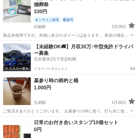
婚葬祭
が多い方、い...
330円
オンライン決済
配送可
白銀駅
3月28日
新品未使用ですが、外箱に多少のダメージはあります。 発送の場合
は、クリックポストになります。
青森
八戸市
白銀駅
冠婚葬祭
【未経験OK🚚】月収30万↑中型免許ドライバ
ー募集
完全週休2日で安定転職
Ad
ドライバーダイレクト
墓参り時の柄杓と桶
1,000円
弘前駅
1月26日
ご覧頂きありがとうございます。 お墓参りの時に使う、打ち水に使う
等の桶と柄杓です。 使ったかもしれませんが、1、2回程度です。プラ
青森
弘前市
弘前駅
冠婚葬祭
柄杓
日常のお付き合いスタンプ10個セット
スチック製となっております。
0円