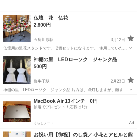
仏壇 花 仏花
2,800円
五所川原駅
3月12日
仏壇用の造花スタンドです。 2個セットになります。 使用していたも
のなので多少の使用感ありますが、状態は、とても綺麗なのでまだま
青森
五所川原市
五所川原駅
冠婚葬祭
仏壇
神棚の里 LEDローソク ジャンク品
だ使える状態です。 引き取りに来ていただける方お願いします。 よろ
500円
しくお願い致します。 ...
撫牛子駅
2月23日
神棚の里 LEDローソク ジャンク品 片方は、点灯しますが、離すと
消えてしまいます。もう一方は、点灯しません。
青森
弘前市
撫牛子駅
冠婚葬祭
神棚
MacBook Air 13インチ 0円
抽選でプレゼント！応募は1分
Ad
くらしノート
お祝い用【御祝】のし袋／ 小花とアヒルと熊