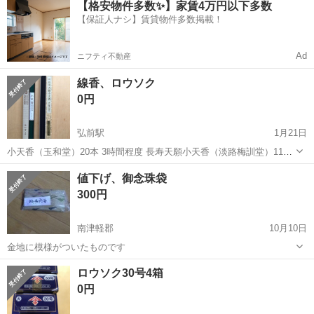
【格安物件多数✨】家賃4万円以下多数
内に無料駐車場あり★！《岩手県釜石市》 人気の工場のお仕事 ◇空気
【保証人ナシ】賃貸物件多数掲載！
圧制御機器（シリンダ、バルブ...
Ad
ニフティ不動産
線香、ロウソク
0円
弘前駅
1月21日
小天香（玉和堂）20本 3時間程度 長寿天願小天香（淡路梅訓堂）11本
3時間半程度 匂いが少ない 花御堂ローソク15号6本 弘前駅付近での
青森
弘前市
弘前駅
冠婚葬祭
線香
値下げ、御念珠袋
手渡しのみ
300円
南津軽郡
10月10日
金地に模様がついたものです
青森
南津軽郡
冠婚葬祭
念珠
ロウソク30号4箱
0円