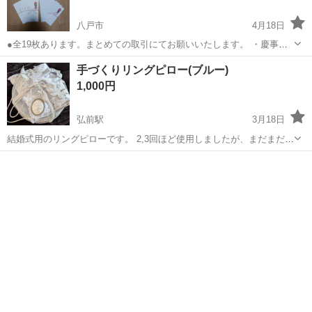
八戸市
4月18日
●全19枚あります。まとめての取引にてお願いいたします。 ・慶事一
般(２種類あり。合計１１枚) ・お祝い３枚 ・弔事一般 １枚 ・御霊
青森
八戸市
冠婚葬祭
のし袋
手づくりリングピロー(ブルー)
前 ４枚 ●現況でのお譲りとなります。未使用中古です。もちろん中
1,000円
身は入っておりま...
弘前駅
3月18日
結婚式用のリングピローです。 2,3回ほど使用しましたが、まだまだき
れいです。 色は優しいブルー系です。
青森
弘前市
弘前駅
冠婚葬祭
リングピロー