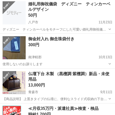
青森
弘前市
冠婚葬祭
仏壇
婚礼用御祝儀袋 ディズニー ティンカーベ
時は80万程したそうです。 お仏壇のサイズ 横 約90cm × 奥行 約70cm
ルデザイン
× 高さ...
50円
八戸市
11月23日
ディズニー ティンカーベルをモチーフにした可愛い婚礼用御祝儀袋
です。 ※寿とHAPPYWEDDINGの短冊は他で使用してしまったので、
青森
八戸市
冠婚葬祭
婚礼
御金封入れ 御念珠袋付き
入っているものは無地の短冊1枚のみになります。ご注意願います。
300円
【引渡場所】 ...
南津軽郡
10月13日
使用しないのお譲りします
青森
南津軽郡
冠婚葬祭
念珠
仏壇下台 木製 （黒檀調 紫檀調）新品・未使
用品
13,000円
青森市
9月11日
【商品説明】 上置きタイプの仏壇に、便利なスライド式収納の下台。
●引き戸の部分は前にスライドさせれば台になり、読経やお供えに便利
青森
青森市
冠婚葬祭
仏壇
≪月収35万円・派遣社員≫検査・検品
です。光沢のある表面仕上げが美しい仏壇下台。 ●下台を使うと座っ
時給1,700円
てちょうどよい高さになり...