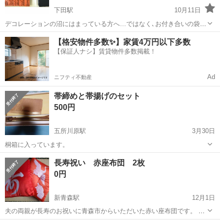
下田駅
10月11日
デコレーションの沼にはまっている方へ…ではなく､お付き合いの袋
や､のし紙用スタンプ､使用済みです 文字の本体にアダプターを付けて
青森
上北郡
下田駅
冠婚葬祭
スタンプ
【格安物件多数✨】家賃4万円以下多数
使います 御中元 御歳暮 御年賀 記念品 寸志 御祝 御祝儀 御餞別 御見
【保証人ナシ】賃貸物件多数掲載！
舞 御香奠(御香典の...
Ad
ニフティ不動産
帯締めと帯揚げのセット
500円
五所川原駅
3月30日
桐箱に入っています。
青森
五所川原市
五所川原駅
冠婚葬祭
帯揚げ
長寿祝い 赤座布団 2枚
0円
新青森駅
12月1日
夫の両親が長寿のお祝いに青森市からいただいた赤い座布団です。 今