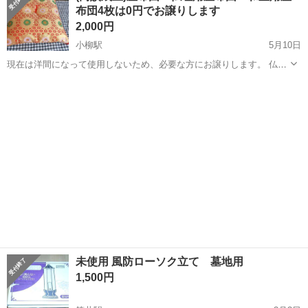
布団4枚は0円でお譲りします
お仕事 ◇救命胴衣などのミ...
2,000円
小柳駅
5月10日
現在は洋間になって使用しないため、必要な方にお譲りします。 仏壇
用座布団 1枚 色柄 大菊(赤) サイズ約650mm×約650mm×厚さ約
青森
青森市
小柳駅
冠婚葬祭
仏壇
150mm 使用回数は数回なので、きれいな状態です。 和室用座布
団 4...
未使用 風防ローソク立て 墓地用
1,500円