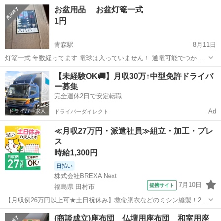
も配布しているのかわかりませんが、 お誕生日のお祝いの日などに使
青森
青森市
新青森駅
冠婚葬祭
譲り
お盆用品 お盆灯篭一式
われる方がいましたら、お譲りします。
1円
青森駅
8月11日
灯篭一式 年数経ってます 電球は入っていません！ 通電可能でつかえ
ますが、左右どちらかがくるくる回りません！ 年代物なので多少汚れ
青森
青森市
青森駅
冠婚葬祭
灯篭
【未経験OK🚚】月収30万↑中型免許ドライバ
はあります
ー募集
完全週休2日で安定転職
Ad
ドライバーダイレクト
≪月収27万円・派遣社員≫組立・加工・プレ
ス
時給1,300円
日払い
株式会社BREXA Next
7月10日
提携サイト
福島県 田村市
【月収例26万円以上可★土日祝休み】救命胴衣などのミシン縫製！20
代～50代の男女大活躍中★日払い制度あり！マイカー通勤OK＆無料駐
福島
田村市
その他
(商談成立)座布団 仏壇用座布団 和室用座
車場完備！食堂利用可★交通費支給◎《福島県田村市》 人気の工場の