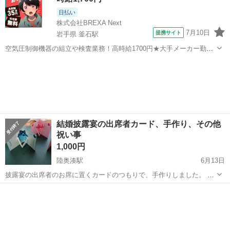
日払い
株式会社BREXA Next
7月10日
提携サイト
岩手県 釜石駅
空気圧制御機器の組立や検査業務！高時給1700円★大手メーカー勤
務！嬉しい寮費無料！ワンルーム寮完備★マイカー通勤OK＆工場敷地
岩手
釜石市
釜石駅
その他
内に無料駐車場あり★！《岩手県釜石市》 人気の工場のお仕事 ◇空気
圧制御機器（シリンダ、バルブ...
結婚披露宴の出席者カード、手作り、その他
祝い事
1,000円
陸奥湊駅
6月13日
披露宴の出席者のお席に置くカードのつもりで、手作りしました。 思
いの外、時間がかかり、完成しませんでした。 完成品は青色の10枚で
青森
八戸市
陸奥湊駅
冠婚葬祭
カード
す。 その他、青色22枚、桃色30枚は未完成です。 どなたか、再利用
できる方がいらしたら、ご利...