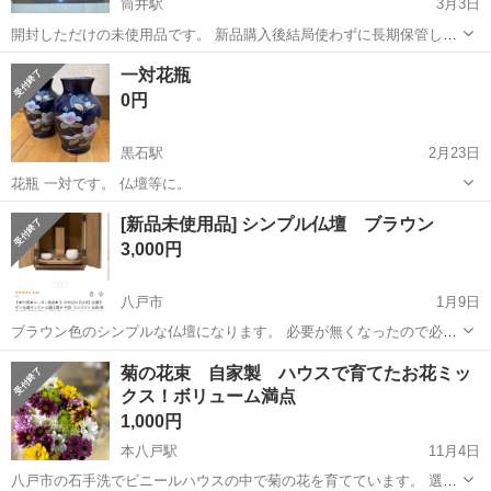
筒井駅
3月3日
開封しただけの未使用品です。 新品購入後結局使わずに長期保管して
いたものです。
青森
青森市
筒井駅
冠婚葬祭
墓地
一対花瓶
0円
黒石駅
2月23日
花瓶 一対です。 仏壇等に。
青森
黒石市
黒石駅
冠婚葬祭
仏壇
[新品未使用品] シンプル仏壇 ブラウン
3,000円
八戸市
1月9日
ブラウン色のシンプルな仏壇になります。 必要が無くなったので必要
な方にお譲りします。 新品未使用で箱に入れたままですが、箱に破れ
青森
八戸市
冠婚葬祭
仏壇
菊の花束 自家製 ハウスで育てたお花ミッ
があるので、他の箱に入れ直してお譲りします。 箱無しでも良い方は
クス！ボリューム満点
そのままでお譲りします。 あくま...
1,000円
本八戸駅
11月4日
八戸市の石手洗でビニールハウスの中で菊の花を育てています。 選別