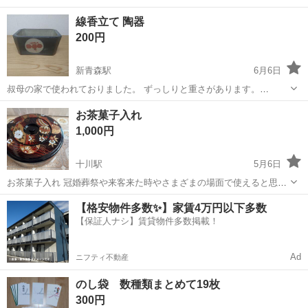
線香立て 陶器
200円
新青森駅
6月6日
叔母の家で使われておりました。 ずっしりと重さがあります。
10.5×15×高さ6.5cm お引き渡しは青森市でお願いいたします。 時々弘
青森
青森市
新青森駅
冠婚葬祭
線香
お茶菓子入れ
前市方面の実家に参ります。 タイミングが合いましたら、国道７号線
1,000円
沿いのセブンイ...
十川駅
5月6日
お茶菓子入れ 冠婚葬祭や来客来た時やさまざまの場面で使えると思い
ます 税込み1000円でお売りします お譲りします 即対応可能です お気
青森
五所川原市
十川駅
冠婚葬祭
菓子
【格安物件多数✨】家賃4万円以下多数
軽にお問い合わせください
【保証人ナシ】賃貸物件多数掲載！
Ad
ニフティ不動産
のし袋 数種類まとめて19枚
300円