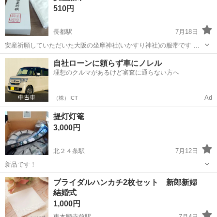
510円
い仏...
長都駅
7月18日
安産祈願していただいた大阪の坐摩神社(いかすり神社)の服帯です マ
ジックテープ付き 写真撮りで開封しましたが未使用です 必要な方にお
北海道
千歳市
長都駅
冠婚葬祭
神社
自社ローンに頼らず車にノレル
譲り致します 使用しないまま無事出産しました 平日夕方の取り引きに
理想のクルマがあるけど審査に通らない方へ
なります 仕事の為連絡...
Ad
（株）ICT
提灯灯篭
3,000円
北２４条駅
7月12日
新品です！
北海道
札幌市
北２４条駅
冠婚葬祭
灯篭
ブライダルハンカチ2枚セット 新郎新婦
結婚式
1,000円
東本願寺前駅
7月4日