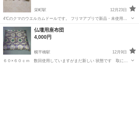
栄町駅
12月23日
4℃のクマのウエルカムドールです。 フリマアプリで新品・未使用品
を購入し､結婚式のウェルカムスペースに一度飾り､自宅で保管してい
北海道
札幌市
栄町駅
冠婚葬祭
クマ
仏壇用座布団
ました。 目立った汚れは無いと思いますが､新郎のタキシードの上の
4,000円
ボタンが少し緩んでいます。 また...
幌平橋駅
12月9日
６０×６０ｃｍ 数回使用していますがまだ新しい 状態です 取に来
ていただける方でお願いします
北海道
札幌市
幌平橋駅
冠婚葬祭
仏壇