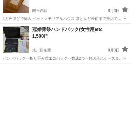
南平岸駅
8月3日
1万円ほどで購入 ペットメモリアルハウス ほとんど未使用で美品で
す。 使用しようと準備したのですが、お墓を利用することにしたが為
北海道
札幌市
南平岸駅
冠婚葬祭
冠婚葬祭ハンドバック(女性用)etc
につかいませんでした。 写真も入れることができ、とても有難いお品
1,500円
かと思われます。
旭川四条駅
8月3日
ハンドバック‥折り畳み式エコバック‥数珠2つ‥数珠入れケースまと
めて‼️ハンドバックの取っ手は、取り外し可能‼️プロフ必読‼️
北海道
旭川市
旭川四条駅
冠婚葬祭
数珠