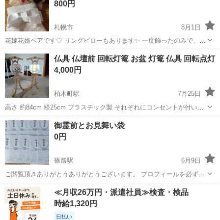
800円
札幌市
8月1日
花嫁花婿ベアです♡ リングピローもあります✨ 一度飾ったのみで、美
品です。 マスコットは、ウェディングベールもしていて、ストーンも
北海道
札幌市
冠婚葬祭
リングピロー
仏具 仏壇前 回転灯篭 お盆 灯篭 仏具 回転点灯
ついて、とても可愛らしいです！
4,000円
柏木町駅
7月25日
高さ 約84cm 経25cm プラスチック製 それぞれにコンセントが付いて
いて 電球の熱で灯篭の明かりががクルクル回転します(写真では1つし
北海道
函館市
柏木町駅
冠婚葬祭
灯篭
御霊前とお見舞い袋
か点灯していませんが両方動作確認ずみ です)40w100v 箱あり やや破
0円
れ...
篠路駅
6月9日
ご閲覧頂きありがとうありがとうございます。 プロフィールを必ず読
んで下さい。 自宅のみ(⁎ᴗ͈ˬᴗ͈⁎)取引となります。
北海道
札幌市
篠路駅
冠婚葬祭
≪月収26万円・派遣社員≫検査・検品
時給1,320円
日払い