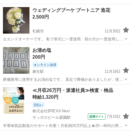
ウェディングブーケ ブートニア 造花
2,500円
札幌市
11月30日
セカンドオーナーです。 私で挙式に一度使用、前の方が一度使用して
おります。 サイズ感等は3枚目をご参照ください。 所々変色らしきも
北海道
札幌市
冠婚葬祭
ウェディングブーケ
お清め塩
のあります。(4枚目) 近くで見られたとしても忙しない本番中では気づ
200円
かれはしない程度かと思い...
オンライン決済
麻生駅
11月18日
葬儀後等に使用するお清め塩です。 直近で葬儀がありましたが、使い
きれずに余したものですので 有効活用いただける方にお使いいただき
北海道
札幌市
麻生駅
冠婚葬祭
≪月収26万円・派遣社員≫検査・検品
たいです。 宜しくお願い致します。
時給1,320円
日払い
株式会社BREXA Next
7月10日
提携サイト
サッポロビール庭園駅
半導体部品製造のサポート作業！月収例25万円以上★20～40代の男女
活躍中！座り作業！空調完備なので1年中快適作業◎マイカー通勤OK