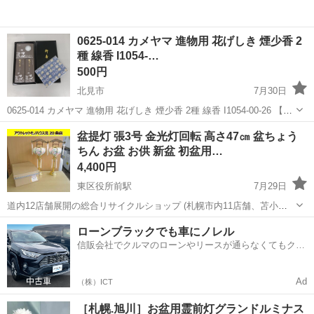
0625-014 カメヤマ 進物用 花げしき 煙少香 2
種 線香 I1054-…
500円
北見市
7月30日
0625-014 カメヤマ 進物用 花げしき 煙少香 2種 線香 I1054-00-26 【状
態】 ・使用に伴う多少のスレ、キズ、落としきれない汚れなどござい
北海道
北見市
冠婚葬祭
線香
盆提灯 張3号 金光灯回転 高さ47㎝ 盆ちょう
ます ・詳細は現地でご確認ください ・お値引きは出...
ちん お盆 お供 新盆 初盆用…
4,400円
東区役所前駅
7月29日
道内12店舗展開の総合リサイクルショップ (札幌市内11店舗、苫小牧1
店舗) アウトレットモノハウス北20条店です。 ☆盆提灯 張3号 金光灯
北海道
札幌市
東区役所前駅
冠婚葬祭
ローンブラックでも車にノレル
回転 高さ47㎝ 盆ちょうちん お盆 お供 新盆 初盆用 霊前灯 ...
信販会社でクルマのローンやリースが通らなくてもクル
マをご利用いただけるサービスがあります！
Ad
（株）ICT
［札幌.旭川］お盆用霊前灯グランドルミナス