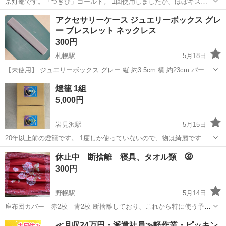
京灯篭です。「つきび」ゴールド。 1回使用しましたが、ほぼキズの
ない美品です。 ・高さ50cm ・電通確認済み ・箱あり 機能的には全く
北海道
旭川市
神楽岡駅
冠婚葬祭
灯篭
アクセサリーケース ジュエリーボックス グレ
問題ありません。 定価で購入すると1万以上します。 直接引き取りに
ー ブレスレット ネックレス
来てくれる方に限定させ...
300円
札幌駅
5月18日
【未使用】 ジュエリーボックス グレー 縦:約3.5cm 横:約23cm パール
のアクセサリー収納用に多めに購入したもので、未使用品です。 同様
北海道
札幌市
札幌駅
冠婚葬祭
ジュエリーボックス
燈籠 1組
のものをブレスレット収納に使用してます。 ※3枚目は使用例で...
5,000円
岩見沢駅
5月15日
20年以上前の燈籠です。 1度しか使っていないので、物は綺麗です。
受け渡し時に良く確認頂き、受け渡し後はノンクレームノンリターン
北海道
岩見沢市
岩見沢駅
冠婚葬祭
燈籠
休止中 断捨離 寝具、タオル類 ㉝
でお願いします。
300円
野幌駅
5月14日
座布団カバー 赤2枚 青2枚 断捨離しており、これから特に使う予定
がないため必要なかたにお譲りします。 断捨離シリーズはすべて新品
北海道
江別市
野幌駅
冠婚葬祭
断捨離
≪月収24万円・派遣社員≫軽作業・ピッキン