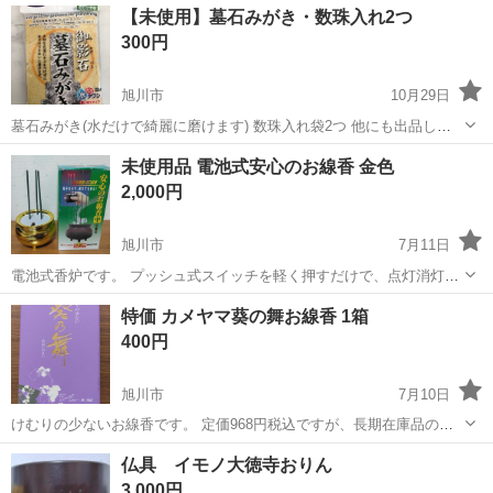
北海道
恵庭市
サッポロビール庭園駅
その他
【未使用】墓石みがき・数珠入れ2つ
＆無料駐車場あり★作業着無償貸与◎《北海道恵庭市》 人気の工場の
300円
お仕事 ◇半導体部品製造作...
旭川市
10月29日
墓石みがき(水だけで綺麗に磨けます) 数珠入れ袋2つ 他にも出品して
います
北海道
旭川市
冠婚葬祭
数珠
未使用品 電池式安心のお線香 金色
2,000円
旭川市
7月11日
電池式香炉です。 プッシュ式スイッチを軽く押すだけで、点灯消灯が
できます。 全体の高さ14.5㎝ お線香部分の高さ9㎝ 直径8㎝ LEDで明
北海道
旭川市
冠婚葬祭
線香
特価 カメヤマ葵の舞お線香 1箱
るさ長持ち、マンガン電池使用で、連続17時間点灯が可能です。 単４
400円
電池2本...
旭川市
7月10日
けむりの少ないお線香です。 定価968円税込ですが、長期在庫品のた
め値引販売とします。 長さ15.5㎝ 約25分燃焼 1箱約120g 旭川市内
北海道
旭川市
冠婚葬祭
線香
仏具 イモノ大徳寺おりん
駐車場にて、受け渡し予定しています。 旭川市内配達可能です。 包
3,000円
装、のし紙つ...