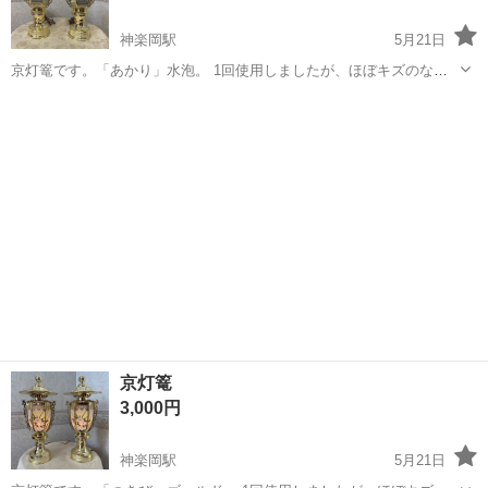
神楽岡駅
5月21日
京灯篭です。「あかり」水泡。 1回使用しましたが、ほぼキズのない
美品です。 ・高さ35cm ・電通確認済み ・箱あり 機能的には全く問題
北海道
旭川市
神楽岡駅
冠婚葬祭
灯篭
ありません。 直接引き取りに来てくれる方に限定させて頂きます。 大
型の京灯篭も出品して...
京灯篭
3,000円
神楽岡駅
5月21日