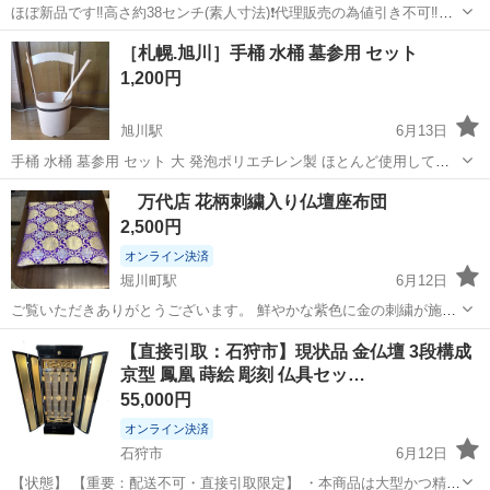
ほぼ新品です‼️高さ約38センチ(素人寸法)❗代理販売の為値引き不可‼️プ
ロフ必読
北海道
旭川市
旭川四条駅
冠婚葬祭
新品
［札幌.旭川］手桶 水桶 墓参用 セット
1,200円
旭川駅
6月13日
手桶 水桶 墓参用 セット 大 発泡ポリエチレン製 ほとんど使用してま
せん、美品 お渡し場所 札幌発寒又は旭川1条通17丁目 ノークレーム
北海道
旭川市
旭川駅
冠婚葬祭
万代店 花柄刺繍入り仏壇座布団
ノーリターン
2,500円
オンライン決済
堀川町駅
6月12日
ご覧いただきありがとうございます。 鮮やかな紫色に金の刺繍が施さ
れた花柄の座布団。 大きさは 65cmx70cmx8cm(厚み) PayPay(ペイペ
北海道
函館市
堀川町駅
冠婚葬祭
【直接引取：石狩市】現状品 金仏壇 3段構成
イ) など支払い対応！ 自宅にいながらオンライン決済、 配達時Pa...
京型 鳳凰 蒔絵 彫刻 仏具セッ…
55,000円
オンライン決済
石狩市
6月12日
【状態】 【重要：配送不可・直接引取限定】 ・本商品は大型かつ精密