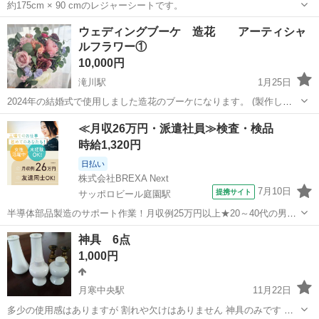
約175cm × 90 cmのレジャーシートです。
北海道
岩内郡
小沢駅
冠婚葬祭
レジャーシート
ウェディングブーケ 造花 アーティシャ
ルフラワー①
10,000円
滝川駅
1月25日
2024年の結婚式で使用しました造花のブーケになります。 (製作して
いただいたのも2024年です。) イメージを伝え、オーダーで製作して
北海道
滝川市
滝川駅
冠婚葬祭
造花
≪月収26万円・派遣社員≫検査・検品
貰いました。(ピンク系のアンティークぽい、レトロな淡い感じとオー
時給1,320円
ダーしました) 税込...
日払い
株式会社BREXA Next
7月10日
提携サイト
サッポロビール庭園駅
半導体部品製造のサポート作業！月収例25万円以上★20～40代の男女
活躍中！座り作業！空調完備なので1年中快適作業◎マイカー通勤OK
北海道
恵庭市
サッポロビール庭園駅
その他
神具 6点
＆無料駐車場あり★作業着無償貸与◎《北海道恵庭市》 人気の工場の
1,000円
お仕事 ◇半導体部品製造作...
月寒中央駅
11月22日
多少の使用感はありますが 割れや欠けはありません 神具のみです 神