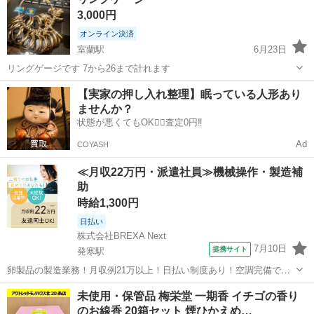
3,000円
オンライン決済
室蘭駅
6月23日
リングゲージです 7から26まで計れます
北海道
室蘭市
室蘭駅
冠婚葬祭
ゲージ
【実家の押し入れ整理】眠っている人形あり
ませんか？
状態が悪くてもOK🙆‍♀️査定0円‼️
Ad
COYASH
≪月収22万円・派遣社員≫機械操作・製造補
助
時給1,300円
日払い
株式会社BREXA Next
7月10日
提携サイト
発寒駅
卵製品の製造業務！月収例21万以上！日払い制度あり！空調完備で快
適作業★20代～50代までの男女活躍中！作業着無償貸与★マイカー通
北海道
札幌市
発寒駅
その他
未使用・保管品 梅栄堂 一期香 イチゴの香り
勤OK＆無料駐車場完備！《北海道札幌市》 人気の工場のお仕事 ◇卵
のお線香 20箱セット 煙ひかえめ…
製品の製造業務◇ 作業内...