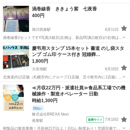
な製品のため、発送対応は一切行っておりません。 ・北海道石狩市の
北海道
石狩市
冠婚葬祭
渦巻線香 ききょう紫 七夜香
指定倉庫まで直接お引き取りに来られる方のみご購入をお願いいたし
400円
ます。 ・お引き取りの際...
旭川四条駅
6月11日
渦巻線香2セットです‼️写真(1枚目)左側は、新品❗写真(1枚目)の右側は、
2巻のみ使用しました‼️ プロフ必読‼️
北海道
旭川市
旭川四条駅
冠婚葬祭
線香
慶弔用スタンプ 15本セット 書道 のし袋スタ
ンプ ゴム印 ケース付き 冠婚葬…
1,800円
大谷地駅
6月10日
北海道内12店舗（札幌市内にグループ11店舗、苫小牧市内に1店舗）
Used Goods Market ★ユーズドグッズマーケット★ 総合リサイクルシ
北海道
札幌市
大谷地駅
冠婚葬祭
スタンプ
≪月収22万円・派遣社員≫食品系工場での機
ョップ アウトレットモノハウス平岡店です。 -------...
械操作・製造オペレーター 日勤
時給1,300円
日払い
株式会社BREXA Next
7月10日
提携サイト
発寒駅
卵製品の製造業務！月収例21万以上！日払い制度あり！空調完備で快