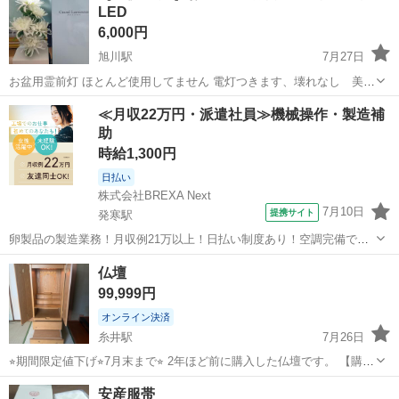
LED
6,000円
旭川駅
7月27日
お盆用霊前灯 ほとんど使用してません 電灯つきます、壊れなし 美品
お渡し場所 札幌発寒又は旭川1条通17丁目 ノークレームノーリター
北海道
旭川市
旭川駅
冠婚葬祭
お盆
≪月収22万円・派遣社員≫機械操作・製造補
ン
助
時給1,300円
日払い
株式会社BREXA Next
7月10日
提携サイト
発寒駅
卵製品の製造業務！月収例21万以上！日払い制度あり！空調完備で快
適作業★20代～50代までの男女活躍中！作業着無償貸与★マイカー通
北海道
札幌市
発寒駅
その他
仏壇
勤OK＆無料駐車場完備！《北海道札幌市》 人気の工場のお仕事 ◇卵
99,999円
製品の製造業務◇ 作業内...
オンライン決済
糸井駅
7月26日
⭐︎期間限定値下げ⭐︎7月末まで⭐︎ 2年ほど前に購入した仏壇です。 【購入
時価格】600,000円ぐらい 【サイズ】縦：120cm、横：50cm、奥行
北海道
苫小牧市
糸井駅
冠婚葬祭
安産服帯
き：50cm （大体です） 【傷などの状態】購入後、事情により小さ