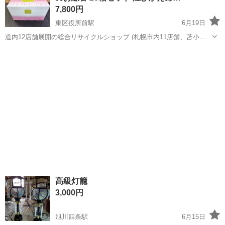
7,800円
東区役所前駅
6月19日
道内12店舗展開の総合リサイクルショップ (札幌市内11店舗、苫小牧1
店舗) アウトレットモノハウス北20条店です。 ☆未使用品 梅栄堂 一期
北海道
札幌市
東区役所前駅
冠婚葬祭
お香
香 イチゴの香りのお線香 20箱セット 煙ひかえめタイプ お香 札幌...
高級灯籠
3,000円
旭川四条駅
6月15日