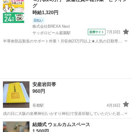
未使用ですが、長期自宅保管品になります。 経年劣化により外装や箱
グ
などダメージ、メモ書きが...
時給1,320円
日払い
株式会社BREXA Next
7月10日
提携サイト
サッポロビール庭園駅
半導体部品製造のサポート作業！月収例23万円以上★人気の日勤専属
★20～40代の男性活躍中！空調完備なので1年中快適作業◎マイカー通
北海道
恵庭市
サッポロビール庭園駅
その他
勤OK＆無料駐車場あり★作業着無償貸与◎《北海道恵庭市》 人気の
工場のお仕事 ◇半導体部品...
安産岩田帯
960円
長都駅
4月16日
戌の日に大阪の坐摩神社(いかすり神社)で安産祈願していただいた岩田
帯です サラシタイプなのでフリーサイズです 未使用です ご利用な方
北海道
千歳市
長都駅
冠婚葬祭
サラシ
結婚式 ウェルカムスペース
にお譲り致します 黄色です 連絡遅れます 発送はしておりません
1,500円