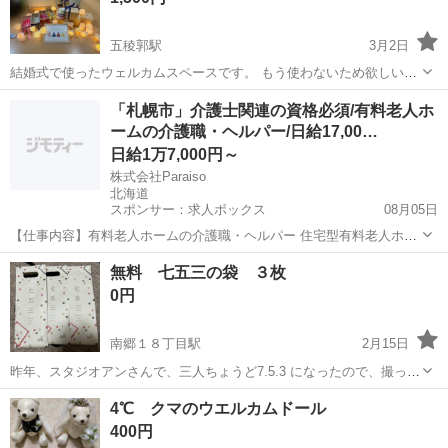
五稜郭駅
3月2日
結婚式で使ったウェルカムスペースです。 もう使わないため欲しい方
へ譲ります。 箱のリボンは自分で結んでください。 電池は取り外して
北海道
函館市
五稜郭駅
冠婚葬祭
結婚式
「札幌市」介護士関連の資格必須/有料老人ホ
お渡ししますので ご自身で準備してください。
ームの介護職・ヘルパー/日給17,00…
日給1万7,000円～
株式会社Paraiso
北海道
スポンサー：求人ボックス
08月05日
【仕事内容】有料老人ホームの介護職・ヘルパー 住宅型有料老人ホー
ム(1棟24部屋程度、共有スペースあり)にて、ご入居者様の夜勤介護業
アルバイト・パート
無料 七五三の袋 ３枚
務を2名体制で担当いただきます。 食事の準備、服薬管理、就寝・起
0円
床介助、定期巡回、記録作成、夜間見...
南郷１８丁目駅
2月15日
昨年、スタジオアンさんで、三人ちょうど7.5.3 になったので、撮った
時いただいた物です。 スタジオも高いので、自分で撮ったりする方、
北海道
札幌市
南郷１８丁目駅
冠婚葬祭
スタジオ
4℃ クマのウエルカムドール
小物に持ったりいかがですか？ 中身は全てぬり絵と色鉛筆でした。 非
400円
対面取引可能な方...