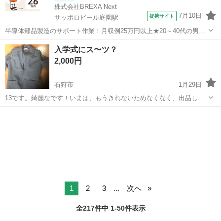
株式会社BREXA Next
7月10日
提携サイト
サッポロビール庭園駅
半導体部品製造のサポート作業！月収例25万円以上★20～40代の男女
活躍中！座り作業！空調完備なので1年中快適作業◎マイカー通勤OK
北海道
恵庭市
サッポロビール庭園駅
その他
入学式にス〜ツ？
＆無料駐車場あり★作業着無償貸与◎《北海道恵庭市》 人気の工場の
2,000円
お仕事 ◇半導体部品製造作...
石狩市
1月29日
13です。綺麗なです！いまは、もうきれないためなくなく、出品しま
した！入学式や、卒園式にどうですか？
北海道
石狩市
冠婚葬祭
入学式
1
2
3
...
次へ
全217件中 1-50件表示