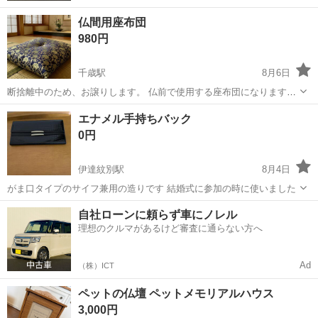
仏間用座布団
980円
千歳駅
8月6日
断捨離中のため、お譲りします。 仏前で使用する座布団になります。
ほとんど使用していないので、へたりはありません。 引き渡し日時が
北海道
千歳市
千歳駅
冠婚葬祭
譲り
エナメル手持ちバック
一番早い方にお譲りいたします
0円
伊達紋別駅
8月4日
がま口タイプのサイフ兼用の造りです 結婚式に参加の時に使いました
北海道
伊達市
伊達紋別駅
冠婚葬祭
結婚式
自社ローンに頼らず車にノレル
理想のクルマがあるけど審査に通らない方へ
Ad
（株）ICT
ペットの仏壇 ペットメモリアルハウス
3,000円