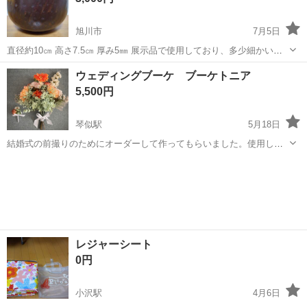
旭川市
7月5日
直径約10㎝ 高さ7.5㎝ 厚み5㎜ 展示品で使用しており、多少細かいキ
ズがあります 。 余韻が長く、低めのいい音がします。 りん布団とり
北海道
旭川市
冠婚葬祭
おりん
ウェディングブーケ ブーケトニア
ん棒は別になりますが、必要でしたら用意は可能です。 旭川市内駐車
5,500円
場にて、受け...
琴似駅
5月18日
結婚式の前撮りのためにオーダーして作ってもらいました。使用しま
した。 アーティシャルフラワーで枯れないため、インテリアにもいい
北海道
札幌市
琴似駅
冠婚葬祭
ウェディングブーケ
と思います。
レジャーシート
0円
小沢駅
4月6日