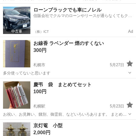
適作業★20代～50代までの男女活躍中！作業着無償貸与★マイカー通
北海道
札幌市
発寒駅
その他
ローンブラックでも車にノレル
勤OK＆無料駐車場完備！《北海道札幌市》 人気の工場のお仕事 ◇卵
信販会社でクルマのローンやリースが通らなくてもクル
製品の製造業務◇ 作業内...
マをご利用いただけるサービスがあります！
Ad
（株）ICT
お線香 ラベンダー 煙のすくない
300円
札幌市
5月27日
多分使ってないと思います
北海道
札幌市
冠婚葬祭
慶弔 袋 まとめてセット
100円
札幌駅
5月23日
お祝い、お見舞い、餞別、御霊前、などいろいろあります。 まとめて
のお譲り。 かなりお買い得です✨
北海道
札幌市
札幌駅
冠婚葬祭
セット
京灯篭 小型
2,000円