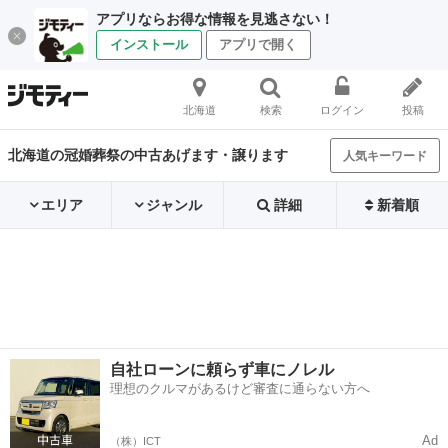
アプリならお得な情報を見逃さない！
インストール
アプリで開く
北海道
検索
ログイン
投稿
北海道の冠婚葬祭の中古あげます・譲ります
人気キーワード
エリア
ジャンル
詳細
新着順
自社ローンに頼らず車にノレル
理想のクルマがあるけど審査に通らない方へ
Ad
（株）ICT