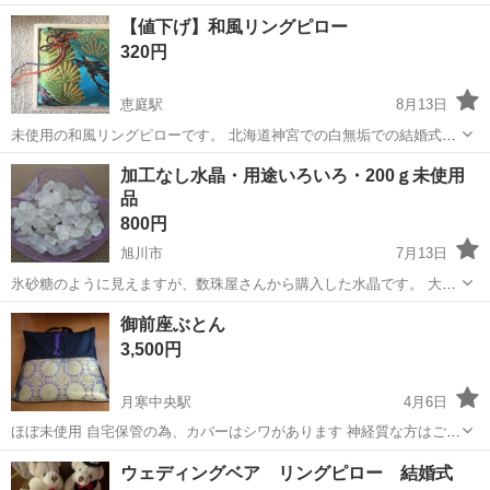
棚はありません
北海道
札幌市
月寒中央駅
冠婚葬祭
神具
【値下げ】和風リングピロー
320円
恵庭駅
8月13日
未使用の和風リングピローです。 北海道神宮での白無垢での結婚式だ
ったので、着物柄のものをいただきましたが、指輪交換をしなかった
北海道
恵庭市
恵庭駅
冠婚葬祭
リングピロー
加工なし水晶・用途いろいろ・200ｇ未使用
ので、未使用です。和風のものは珍しいかと思います。箱入りで美品
品
です。 箱のサイズ: 10....
800円
旭川市
7月13日
氷砂糖のように見えますが、数珠屋さんから購入した水晶です。 大き
さはバラバラですが、3㎝以内の大きさとなります。 加工は全くして
北海道
旭川市
冠婚葬祭
水晶
御前座ぶとん
いないので、用途はいろいろあると思います。 重さは200ｇです。 棚
3,500円
にし...
月寒中央駅
4月6日
ほぼ未使用 自宅保管の為、カバーはシワがあります 神経質な方はご遠
慮ください。
北海道
札幌市
月寒中央駅
冠婚葬祭
ウェディングベア リングピロー 結婚式