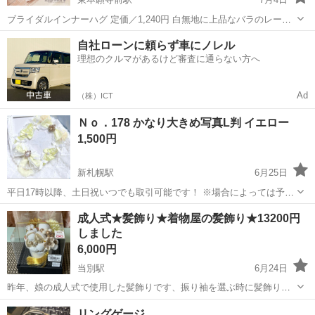
ブライダルインナーハグ 定価／1,240円 白無地に上品なバラのレース
とパールがあしらわれたブライダルハンカチです。 少し小ぶりのサイ
北海道
札幌市
東本願寺前駅
冠婚葬祭
結婚式
自社ローンに頼らず車にノレル
ズ感が花嫁様にぴったりです。 中古品ということをご理解の上ご検討
理想のクルマがあるけど審査に通らない方へ
ください。 - - ...
Ad
（株）ICT
Ｎｏ．178 かなり大きめ写真L判 イエロー
1,500円
新札幌駅
6月25日
平日17時以降、土日祝いつでも取引可能です！ ※場合によっては予定
があることもございます！ 札幌市内であれば近くまでお届け可能で
北海道
札幌市
新札幌駅
冠婚葬祭
量産型
成人式★髪飾り★着物屋の髪飾り★13200円
す！ *・゜デコ写真入れケース.*・゜ かなり大きめ写真L版 デコトレカ
しました
ケース 【全8種類】...
6,000円
当別駅
6月24日
昨年、娘の成人式で使用した髪飾りです、振り袖を選ぶ時に髪飾りは
購入したもので、13,200円しました 画像は娘が付けたときのものです
北海道
石狩郡
当別駅
冠婚葬祭
成人式
リングゲージ