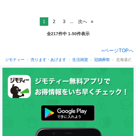
1
2
3
...
次へ
全217件中 1-50件表示
ページTOPへ
ジモティー
売ります・あげます
生活雑貨
冠婚葬祭
北海道の冠