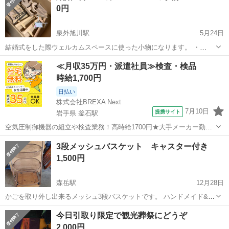
0円
泉外旭川駅
5月24日
結婚式をした際ウェルカムスペースに使った小物になります。 ・
「WELCOME」の置物 ・写真立て5個(黒×2、金×2、木×1) おそらく全
秋田
秋田市
泉外旭川駅
冠婚葬祭
結婚式
≪月収35万円・派遣社員≫検査・検品
部100均だったと思います！ 一度しか使用してません。 ご検討くださ
時給1,700円
い。
日払い
株式会社BREXA Next
7月10日
提携サイト
岩手県 釜石駅
空気圧制御機器の組立や検査業務！高時給1700円★大手メーカー勤
務！嬉しい寮費無料！ワンルーム寮完備★マイカー通勤OK＆工場敷地
岩手
釜石市
釜石駅
その他
3段メッシュバスケット キャスター付き
内に無料駐車場あり★！《岩手県釜石市》 人気の工場のお仕事 ◇空気
1,500円
圧制御機器（シリンダ、バルブ...
森岳駅
12月28日
かごを取り外し出来るメッシュ3段バスケットです。 ハンドメイド&フ
リーマーケットで何度か使用しました。 軽いので持ち運びに便利で
秋田
山本郡
森岳駅
冠婚葬祭
バスケット
今日引取り限定で観光葬祭にどうぞ
す。 29日午前中は自宅におりますので、現物をご覧になりたい方はど
2,000円
うぞお越しください。 ガレージ...