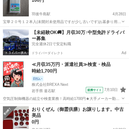
100円
羽後牛島駅
4月28日
宝華２０号１２本入(未開封未使用品ですが少し古いです)お墓参り用？
カメヤマ大口一３号(８本程使用したので１２本) カメヤマ大口一１号
秋田
秋田市
羽後牛島駅
冠婚葬祭
付近
【未経験OK🚚】月収30万↑中型免許ドライバ
５(新品未使用品４０本入) 仏具ロウソク立て２個・高さ約９cm ５月中
ー募集
に問い合わせがなけれ...
完全週休2日で安定転職
Ad
ドライバーダイレクト
≪月収35万円・派遣社員≫検査・検品
時給1,700円
日払い
株式会社BREXA Next
7月10日
提携サイト
岩手県 釜石駅
空気圧制御機器の組立や検査業務！高時給1700円★大手メーカー勤
務！嬉しい寮費無料！ワンルーム寮完備★マイカー通勤OK＆工場敷地
岩手
釜石市
釜石駅
その他
おりくぜん（御霊供膳）お譲りします。中古
内に無料駐車場あり★！《岩手県釜石市》 人気の工場のお仕事 ◇空気
美品
圧制御機器（シリンダ、バルブ...
0円