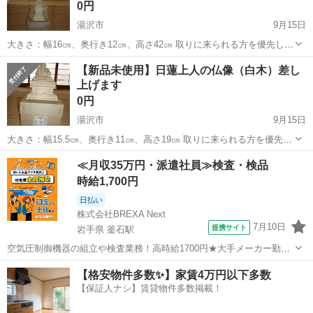
0円
湯沢市
9月15日
大きさ：幅16㎝、奥行き12㎝、高さ42㎝ 取りに来られる方を優先しま
すが、代金着払いで良ければ、配送する事も可能です。
秋田
湯沢市
冠婚葬祭
阿弥陀如来
【新品未使用】日蓮上人の仏像（白木）差し
上げます
0円
湯沢市
9月15日
大きさ：幅15.5㎝、奥行き11㎝、高さ19㎝ 取りに来られる方を優先し
ますが、代金着払いで良ければ、配送する事も可能です。
秋田
湯沢市
冠婚葬祭
仏像
≪月収35万円・派遣社員≫検査・検品
時給1,700円
日払い
株式会社BREXA Next
7月10日
提携サイト
岩手県 釜石駅
空気圧制御機器の組立や検査業務！高時給1700円★大手メーカー勤
務！嬉しい寮費無料！ワンルーム寮完備★マイカー通勤OK＆工場敷地
岩手
釜石市
釜石駅
その他
【格安物件多数✨】家賃4万円以下多数
内に無料駐車場あり★！《岩手県釜石市》 人気の工場のお仕事 ◇空気
【保証人ナシ】賃貸物件多数掲載！
圧制御機器（シリンダ、バルブ...