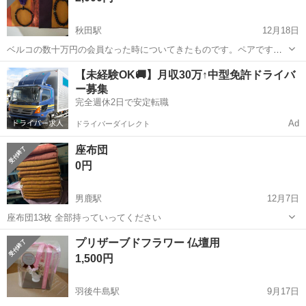
秋田駅
12月18日
ベルコの数十万円の会員なった時についてきたものです。ペアです。
いいものだと思います。神経質な方は遠慮ください
秋田
秋田市
秋田駅
冠婚葬祭
【未経験OK🚚】月収30万↑中型免許ドライバ
ー募集
完全週休2日で安定転職
Ad
ドライバーダイレクト
座布団
0円
男鹿駅
12月7日
座布団13枚 全部持っていってください
秋田
男鹿市
男鹿駅
冠婚葬祭
プリザーブドフラワー 仏壇用
1,500円
羽後牛島駅
9月17日