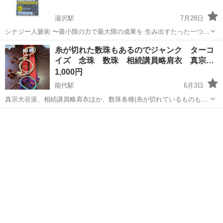
湯沢駅
7月28日
シナジー人脈術 〜最小限の力で最大限の成果を 生み出すたった一つの
方法〜 あさ出版 サイズ 18.8×13.3
秋田
雄勝郡
湯沢駅
冠婚葬祭
シナジー
糸が切れた数珠もあるのでジャンク ターコ
イズ 念珠 数珠 相続講員略肩衣 真宗…
1,000円
能代駅
6月3日
真宗大谷派、相続講員略肩衣ほか、数珠各種(糸が切れているものもあ
ります。セットで、いかがでしょうか？ ターコイズもあります。
秋田
能代市
能代駅
冠婚葬祭
数珠