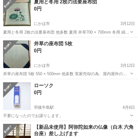
夏用と冬用 2枚の法要座布団
参照） 内ポケットあり。 都合により３月中しかお取引できません。
0円
４月以降...
にかほ市
3月12日
夏用と冬用 2枚の法要座布団 他多数 夏用 井草700 × 700mm 冬用 綿入
れ550 × 550 mm 実家売却の為、屋内屋外の品を売却をいたします。
秋田
にかほ市
冠婚葬祭
個人
井草の座布団 5枚
沢山お持ちいただける方、どんどんお安くいたします。 冷やかし...
0円
にかほ市
3月12日
井草の座布団 5枚 550 × 550mm 他多数 実家売却の為、屋内屋外の品
を売却をいたします。 沢山お持ちいただける方、どんどんお安くいた
秋田
にかほ市
冠婚葬祭
個人
ローソク
します。 冷やかし防止のため、金額を入れてあります。(過去の経験
0円
上) ...
羽後牛島駅
4月6日
不要になったのでお譲りします。
秋田
秋田市
羽後牛島駅
冠婚葬祭
譲り
【新品未使用】阿弥陀如来の仏像（白木 六角
台座）差し上げます