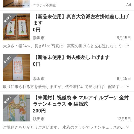
Ad
ニフティ不動産
【新品未使用】真言大谷派左右掛軸差し上げ
ます
0円
湯沢市
9月15日
大きさ：幅24㎝、長さ61㎝ 写真は、実際の掛け方と左右逆になってい
ます。 （右）帰命尽十方無碍光如来 （左）南無不可思議光如来
秋田
湯沢市
冠婚葬祭
新品
【新品未使用】過去帳差し上げます
取りに来られる方を優先しますが、代金着払いで良ければ、配送する
0円
事も可能です。
湯沢市
9月15日
取りに来られる方を優先しますが、代金着払いで良ければ、配送する
事も可能です。
秋田
湯沢市
冠婚葬祭
新品
【未開封】祝儀袋 ◆ マルアイ ルブーケ 金封
ラナンキュラス ◆ 結婚式
200円
秋田市
12月5日
ご覧頂きありがとうございます。 水彩のタッチでラナンキュラスの花
束を描いた華やかな金封です。 「Happy Wedding」「寿」の短冊2枚