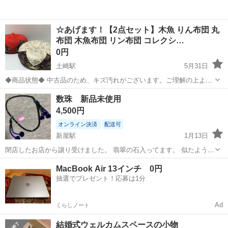
☆あげます！【2点セット】木魚 りん布団 丸
布団 木魚布団 リン布団 コレクシ…
0円
土崎駅
5月31日
◆商品状態◆ 中古品のため、キズ汚れがございます。ご理解の上よろ
しくお願いいたします。 必ず画像を確認してからお声かけください。
秋田
秋田市
土崎駅
冠婚葬祭
木魚
数珠 新品未使用
【サイズ】 ※素人採寸ですので誤差はご了承ください。 赤 直径29㎝
4,500円
白 直径...
オンライン決済
配送可
新屋駅
1月13日
閉店したお店から譲り受けました。 翡翠の石入ってます。 似たような
タイプの数珠が数点あります。 違うものもご覧になってみたい方はお
秋田
秋田市
新屋駅
冠婚葬祭
数珠
MacBook Air 13インチ 0円
声かけください。 必要な方どーぞ
抽選でプレゼント！応募は1分
Ad
くらしノート
結婚式ウェルカムスペースの小物