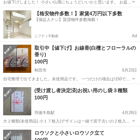
お値下げしました！ 小さい仏壇にちょうどいいかと思います。 お盆の
贈り物にぴったりだと思います。
秋田
秋田市
羽後牛島駅
冠婚葬祭
仏壇
【格安物件多数！】家賃4万円以下多数
【保証人ナシ】賃貸物件多数掲載！
Ad
ニフティ不動産
取引中【値下げ】お線香(白檀とフローラルの
香り)
100円
秋田市
6月23日
自宅整理で出てきました。未使用品です。 一つだけの場合は\150で
す。お盆の準備にいかがですか。 ★プロフを確認の上、お問い合わせ
秋田
秋田市
冠婚葬祭
白檀
(受け渡し者決定済)お祝い用のし袋３種類
ください★
100円
羽後牛島駅
4月28日
大２種類(未使用品) 小１７枚入(デザインは一緒で若干古いの２枚入で
全て未使用品) ５月中に問い合わせがなければ廃棄します。 受け渡し
秋田
秋田市
羽後牛島駅
冠婚葬祭
付近
ロウソクと小さいロウソク立て
日時と場所は要相談で宜しくお願い致します。 基本・時間は午前９時
から午後２０時頃まで対応...