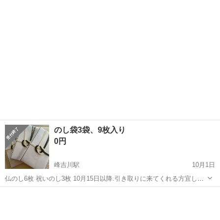
秋田
秋田市
冠婚葬祭
結婚式
入。 中袋付。 本体サイズ：100×180mm。 未開封の新品です。 ...
のし袋3袋、9枚入り
0円
峰吉川駅
10月1日
仏のし6枚 祝いのし3枚 10月15日以降.引き取りに来てくれる方宜しく
お願い致します
秋田
大仙市
峰吉川駅
冠婚葬祭
のし袋