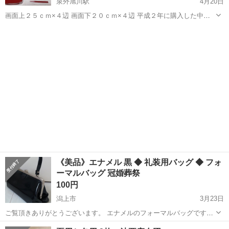
泉外旭川駅
4月20日
画面上２５ｃｍ×４辺 画面下２０ｃｍ×４辺 平成２年に購入した中古
美品です。 どなたか必要な方に無償でお譲りいたします。
秋田
秋田市
泉外旭川駅
冠婚葬祭
画面
《美品》エナメル 黒 ◆ 礼装用バッグ ◆ フォ
ーマルバッグ 冠婚葬祭
100円
潟上市
3月23日
ご覧頂きありがとうございます。 エナメルのフォーマルバッグです。
１、２度使用したのみです。 底が少々形崩れしています（画像３枚目
秋田
潟上市
冠婚葬祭
フォーマルバッグ