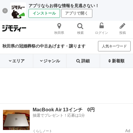
アプリならお得な情報を見逃さない！
インストール
アプリで開く
秋田県
検索
ログイン
投稿
秋田県の冠婚葬祭の中古あげます・譲ります
人気キーワード
エリア
ジャンル
詳細
新着順
MacBook Air 13インチ 0円
抽選でプレゼント！応募は1分
Ad
くらしノート