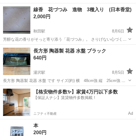
線香 花づつみ 進物 3種入り (日本香堂)
2,000円
秋田駅
8月6日
芳醇な花の香りがそっと寄り添う「花づつみ」。 さりげない心づくし
の逸品は大切な人との心かよわすひとときを穏やかさで満たしてくれ
秋田
秋田市
秋田駅
冠婚葬祭
線香
長方形 陶器製 花器 水盤 ブラック
ます。 ・さくら 陽ざしの中に咲き誇るさくらをイメージした、 優雅
640円
で清らかな香りです。 ・す...
湯沢駅
8月5日
長方形 陶器製 花器 水盤 です サイズ(約) 横 48cm強 縦 25cm強 高
さ 7cm 使用感がガッツリあります🙏 少し重いです 古いですが剣山あ
秋田
雄勝郡
湯沢駅
冠婚葬祭
【格安物件多数✨】家賃4万円以下多数
ります 生花好きな方 季節のイベント楽しみたい方 いかかでし...
【保証人ナシ】賃貸物件多数掲載！
Ad
ニフティ不動産
本
200円