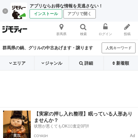
アプリならお得な情報を見逃さない！
インストール
アプリで開く
群馬県
検索
ログイン
投稿
群馬県の鍋、グリルの中古あげます・譲ります
人気キーワード
エリア
ジャンル
詳細
新着順
【実家の押し入れ整理】眠っている人形あり
ませんか？
状態が悪くてもOK🙆‍♀️査定0円‼️
Ad
COYASH