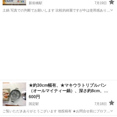
新前橋駅
7月19日
土鍋 写真での判断でお願いします 比較的綺麗ですが中は使用感ありで
す
群馬
前橋市
新前橋駅
調理器具
土鍋
★約30cm幅有、★マキウラトリプルパン
（オールマイティー鍋）、深さ約8cm、…
600円
国定駅
7月18日
ご覧いただきありがとうございます 他投稿有 ★お問合せ前にプロフィ
ールをお読み頂きます様お願い致します。 ★定型文不可（ご返信頂け