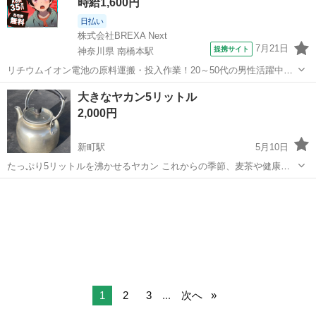
時給1,600円
日払い
株式会社BREXA Next
7月21日
提携サイト
神奈川県 南橋本駅
リチウムイオン電池の原料運搬・投入作業！20～50代の男性活躍中★
ワンルーム寮完備！赴任旅費会社負担！年間休日130日★フォークリフ
神奈川
相模原市
南橋本駅
その他
大きなヤカン5リットル
ト免許お持ちの方、活躍中！就業先食堂利用可★《神奈川県相模原
2,000円
市》 人気の工場のお仕事 ◇電...
新町駅
5月10日
たっぷり5リットルを沸かせるヤカン これからの季節、麦茶や健康茶
の煮出しに活躍します 引渡しは平日19時以降又は休日になります ノー
群馬
佐波郡
新町駅
調理器具
ヤカン
クレーム、ノーリターン、ノーキャンセルでお願いします
1
2
3
...
次へ