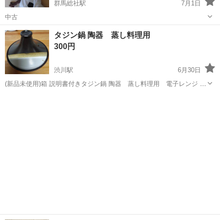
群馬総社駅
7月1日
中古
群馬
前橋市
群馬総社駅
調理器具
オラフ
タジン鍋 陶器 蒸し料理用
300円
渋川駅
6月30日
(新品未使用)箱 説明書付きタジン鍋 陶器 蒸し料理用 電子レンジ 保
存用蓋付き 未使用ですが蓋に若干のキズあります。
群馬
渋川市
渋川駅
調理器具