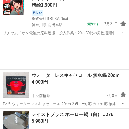
時給1,600円
日払い
株式会社BREXA Next
7月21日
提携サイト
神奈川県 南橋本駅
リチウムイオン電池の原料運搬・投入作業！20～50代の男性活躍中★
ワンルーム寮完備！赴任旅費会社負担！年間休日130日★フォークリフ
神奈川
相模原市
南橋本駅
その他
ト免許お持ちの方、活躍中！就業先食堂利用可★《神奈川県相模原
市》 人気の工場のお仕事 ◇電...
ウォーターレスキャセロール 無水鍋 20cm
4,000円
中央前橋駅
7月8日
D&S ウォーターレスキャセロール 20cm 2.6L IH対応 ガス対応 無水料
理ができる 旨味をとじこめる セラミックコーティングでこびりつきに
群馬
前橋市
中央前橋駅
調理器具
テイストプラス ホーロー鍋（白） J276
く 少ない水で旨みを閉じ込める調理ができる両手鍋 ふたごとオーブン
5,980円
調理可能...