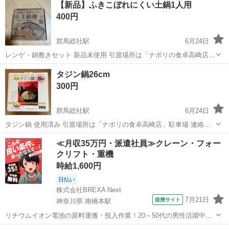
【新品】ふきこぼれにくい土鍋1人用
400円
群馬総社駅
6月24日
レンゲ・鍋敷きセット 新品未使用 引渡場所は「ナポリの食卓高崎店」
駐車場 連絡順ではなく取引の早い方を優先します 取引後はノークレー
群馬
高崎市
群馬総社駅
調理器具
土鍋
タジン鍋26cm
ム､ノーリターンで ご了承いただける方のみお問い合わせください
300円
群馬総社駅
6月24日
タジン鍋 使用済み 引渡場所は「ナポリの食卓高崎店」駐車場 連絡順
ではなく取引の早い方を優先します 取引後はノークレーム､ノーリタ
群馬
高崎市
群馬総社駅
調理器具
タジン鍋
≪月収35万円・派遣社員≫クレーン・フォー
ーンで ご了承いただける方のみお問い合わせください
クリフト・重機
時給1,600円
日払い
株式会社BREXA Next
7月21日
提携サイト
神奈川県 南橋本駅
リチウムイオン電池の原料運搬・投入作業！20～50代の男性活躍中★
ワンルーム寮完備！赴任旅費会社負担！年間休日130日★フォークリフ
神奈川
相模原市
南橋本駅
その他