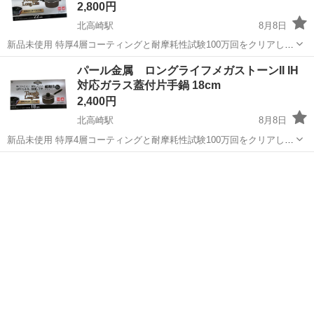
2,800円
北高崎駅
8月8日
新品未使用 特厚4層コーティングと耐摩耗性試験100万回をクリアし
た、耐久性に優れたIH・ガス火両対応の両手鍋です。 - 商品名: ロング
群馬
高崎市
北高崎駅
調理器具
手鍋
パール金属 ロングライフメガストーンII IH
ライフメガストーンII - サイズ: 22cm - 型番: No.HC-194 -...
対応ガラス蓋付片手鍋 18cm
2,400円
北高崎駅
8月8日
新品未使用 特厚4層コーティングと耐摩耗性試験100万回をクリアし
た、耐久性に優れたIH・ガス火両対応の片手鍋です。 - 商品名: ロング
群馬
高崎市
北高崎駅
調理器具
ガス
ライフメガストーンII - サイズ: 18cm - 型番: No.HC-192 -...