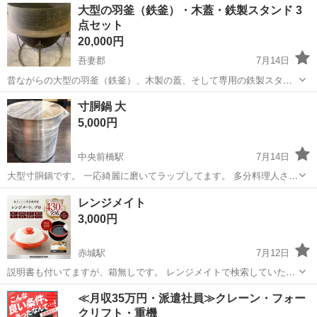
群馬
伊勢崎市
国定駅
調理器具
画像
大型の羽釜（鉄釜）・木蓋・鉄製スタンド 3
ず、朗読にもならず、大変迷惑しております） 宜しくお願い致しま
点セット
す。
20,000円
吾妻郡
7月14日
昔ながらの大型の羽釜（鉄釜）、木製の蓋、そして専用の鉄製スタン
ド（枠）の3点セットです。 非常に雰囲気があり、存在感抜群の佇ま
群馬
吾妻郡
調理器具
羽釜
寸胴鍋 大
いをしています。 古民家カフェやレトロな店舗のディスプレイ、お庭
5,000円
のオーナメント、アウトドア・キャ...
中央前橋駅
7月14日
大型寸胴鍋です。 一応綺麗に磨いてラップしてます。 多分料理人さん
が目に留めてくれるでしょうから分かって頂けると思いますが、これ
群馬
前橋市
中央前橋駅
調理器具
レンジメイト
高いんです(^_^;)www 限られた方しか興味持たれないと思いますの
3,000円
で、のんびりお待ちします♪...
赤城駅
7月12日
説明書も付いてますが、箱無しです。 レンジメイトで検索していただ
くと色々使い方が載ってます。 色はどちらでも大丈夫です。
群馬
みどり市
赤城駅
調理器具
≪月収35万円・派遣社員≫クレーン・フォー
クリフト・重機