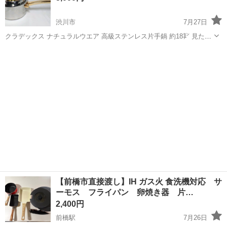
渋川市
7月27日
クラデックス ナチュラルウエア 高級ステンレス片手鍋 約18㌢ 見た目
重視で、キッチンの飾りとして購入 一度だけ湯沸かしに使いました 半
群馬
渋川市
調理器具
手鍋
額の出品です
【前橋市直接渡し】IH ガス火 食洗機対応 サ
ーモス フライパン 卵焼き器 片…
2,400円
前橋駅
7月26日