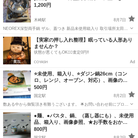
1,200円
木崎駅
8月7日
NEOREX深型両手鍋 ザル、蓋つき 新品未使用箱入り 取引場所太田市
のトイザらス北側駐車場です。
群馬
太田市
木崎駅
調理器具
【実家の押し入れ整理】眠っている人形あり
ませんか？
状態が悪くてもOK🙆‍♀️査定0円‼️
Ad
COYASH
⭐未使用、箱入り、⭐ダジン鍋26cm（コン
ロ、レンジ、オーブン、対応）、画像の…
500円
国定駅
8月2日
数ある中から御覧頂き有難うございます。 🌟お問い合わせ前にプロフ
ィールをお読み下さい。ほかにも投稿しております宜しくお願い致し
群馬
伊勢崎市
国定駅
調理器具
オーブン
●麺、●パスタ、鍋、（蒸し器にも）、未使用
ます。 申し訳ございません定型文不可、（ご返信なく、お取り引き進
品、箱入り、画像参照、★お手数をおか…
まず、遅く、朗読にもならな...
800円
国定駅
8月2日