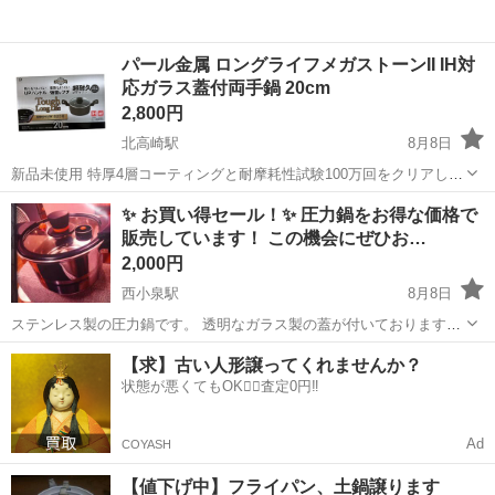
パール金属 ロングライフメガストーンII IH対
応ガラス蓋付両手鍋 20cm
2,800円
北高崎駅
8月8日
新品未使用 特厚4層コーティングと耐摩耗性試験100万回をクリアし
た、耐久性に優れたIH・ガス火両対応の両手鍋です。 - 商品名: ロング
群馬
高崎市
北高崎駅
調理器具
手鍋
✨ お買い得セール！✨ 圧力鍋をお得な価格で
ライフメガストーンII - サイズ: 20cm - 型番: No.HC-193 -...
販売しています！ この機会にぜひお…
2,000円
西小泉駅
8月8日
ステンレス製の圧力鍋です。 透明なガラス製の蓋が付いております。
両側に黒色の持ち手がございます。 蓋には黒色と赤色の安全弁が付い
群馬
太田市
西小泉駅
調理器具
【求】古い人形譲ってくれませんか？
ております。 本体はステンレス製で、光沢のある仕上がりです。 全体
状態が悪くてもOK🙆‍♀️査定0円‼️
的にきれいな状態ですが、蓋に...
Ad
COYASH
【値下げ中】フライパン、土鍋譲ります