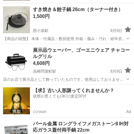
すき焼き＆餃子鍋 26cm（ターナー付き）
1,500円
西小泉駅
8月9日
【商品の状態】 本体・付属品：数回使用 外箱：傷み・汚れ・経年劣化
あり
群馬
邑楽郡
西小泉駅
調理器具
商品
展示品ウェーバー、ゴーエニウェア チャコー
ルグリル
4,608円
高崎問屋町駅
8月9日
店のお店で展示品として飾っていたものです。使用はしておりません
が天板のストライプの網のステンレスにわずかなサビが見られます。
群馬
高崎市
高崎問屋町駅
調理器具
【求】古い人形譲ってくれませんか？
ウェーバーの「ゴーエニウェア チャコールグリル（121908）」は、四
状態が悪くてもOK🙆‍♀️査定0円‼️
角い形状で持ち運びや車への...
Ad
COYASH
パール金属 ロングライフメガストーンII IH対
応ガラス蓋付両手鍋 22cm