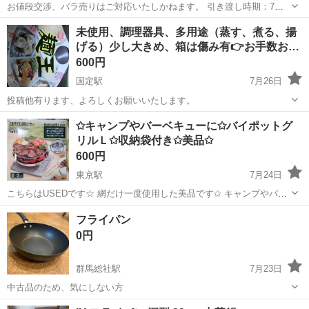
お値段交渉、バラ売りはご対応いたしかねます。 引き渡し時期：7月
下旬以降 引き渡し場所：けやきウォーク駐車場 ・サーモス 取手が取
群馬
前橋市
前橋駅
調理器具
未使用、調理器具、多用途（蒸す、煮る、揚
れるフライパンセットKSA-9A R フタ 24cm 鍋用蓋 18cm フライパ
げる）少し大きめ、箱は傷み有👉お手数お…
ン 20cm...
600円
国定駅
7月26日
投稿他有ります、よろしくお願いいたします。
群馬
伊勢崎市
国定駅
調理器具
✩キャンプやバーベキューに✩バイポットグ
リルＬ✩収納袋付き✩美品✩
600円
東京駅
7月24日
こちらはUSEDです☆ 網だけ一度使用した美品です✩ キャンプやバー
ベキューやアウトドア等に便利な調理器具『バイポットグリル』です
群馬
太田市
東京駅
調理器具
バーベキュー
フライパン
✩ サイズはＬとなります✩ 軽量で折りたたみができるので持ち運びが
0円
簡単なバーベキューコ...
群馬総社駅
7月23日
中古品のため、気にしない方
群馬
前橋市
群馬総社駅
調理器具