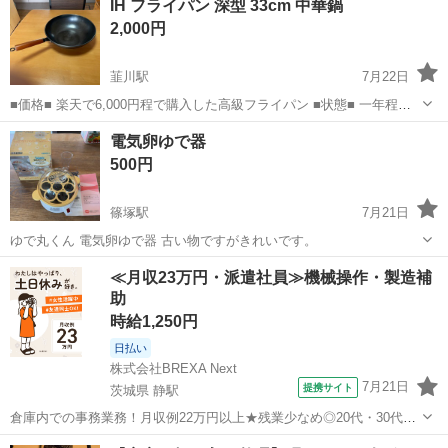
IH フライパン 深型 33cm 中華鍋
2,000円
韮川駅
7月22日
■価格■ 楽天で6,000円程で購入した高級フライパン ■状態■ 一年程前
に購入して200V IHクッキングヒーターで数回使用しました。熱伝導率
群馬
太田市
韮川駅
調理器具
フライパン
電気卵ゆで器
が高く性能が良いが故に少し焦がしてしまいました。それ程に電動率
500円
が高いの...
篠塚駅
7月21日
ゆで丸くん 電気卵ゆで器 古い物ですがきれいです。
群馬
邑楽郡
篠塚駅
調理器具
≪月収23万円・派遣社員≫機械操作・製造補
助
時給1,250円
日払い
株式会社BREXA Next
7月21日
提携サイト
茨城県 静駅
倉庫内での事務業務！月収例22万円以上★残業少なめ◎20代・30代・
40代の男女活躍中！空調完備で快適作業★食堂利用可◎マイカー通勤
茨城
常陸大宮市
静駅
その他