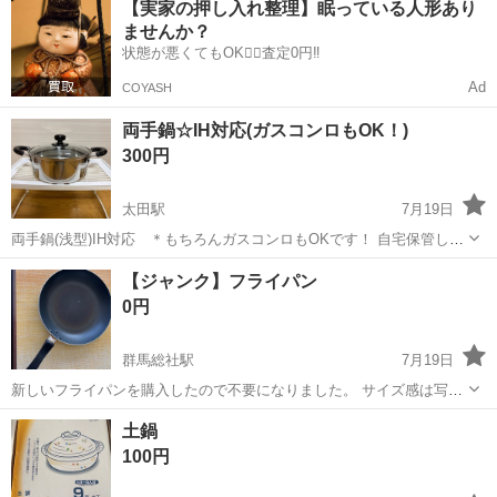
【実家の押し入れ整理】眠っている人形あり
OK◎無料駐車場完備！《茨城県常陸大宮市》 人気の工場のお仕事 ◇
ませんか？
電子部品製造倉庫内の事務...
状態が悪くてもOK🙆‍♀️査定0円‼️
Ad
COYASH
両手鍋☆IH対応(ガスコンロもOK！)
300円
太田駅
7月19日
両手鍋(浅型)IH対応 ＊もちろんガスコンロもOKです！ 自宅保管して
いたものです 使用した物なのでご理解頂ける方、ご購入お願い致しま
群馬
太田市
太田駅
調理器具
手鍋
【ジャンク】フライパン
す^ ^ 直径約21.5cm、深さ約8.5cm
0円
群馬総社駅
7月19日
新しいフライパンを購入したので不要になりました。 サイズ感は写真
をご参照ください (ボールペンは含まれていません)
群馬
高崎市
群馬総社駅
調理器具
フライパン
土鍋
100円