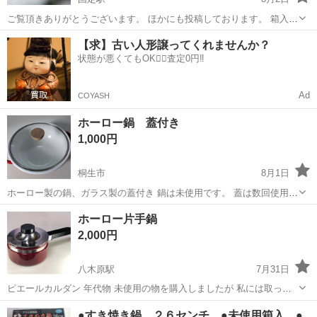
ご覧頂きありがとうございます。 ほかにも投稿しております。 箱入未
使用品。 ★お問合せ前にプロフィールをお読み頂きます様お願い致し
群馬
伊勢崎市
国定駅
調理器具
蒸し器
【求】古い人形譲ってくれませんか？
ます。 ★定型文不可（結果お取り引きに至らない方が多いので）迷惑
状態が悪くてもOK🙆‍♀️査定0円‼️
してお...
Ad
COYASH
ホーロー鍋 蓋付き
1,000円
桐生市
8月1日
ホーロー製の鍋、ガラス製の蓋付き 鍋は未使用です。 蓋は数回使用し
ました。 木製の取っ手に亀裂があります。 迅速かつ丁寧な対応を心が
群馬
桐生市
調理器具
ホーロー
ホーロー片手鍋
けております。 土日祝日の昼間の受け渡しをお願いしております。 お
2,000円
時間合えば、当日でも...
八木原駅
7月31日
ピエールカルダン 年代物 未使用の物を購入しましたが 私には取っ手
が、椅子を使っての調理には不向きでしたので使わず出品します 小さ
群馬
北群馬郡
八木原駅
調理器具
ピエールカルダン
●すき焼き鍋、２６センチ、●未使用箱入、●
めではないと思います 年代物の割には綺麗です