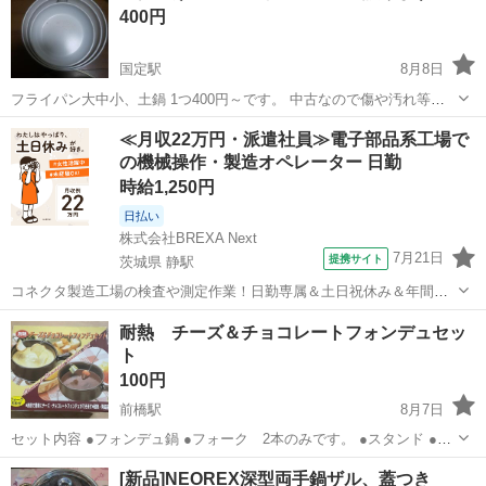
400円
国定駅
8月8日
フライパン大中小、土鍋 1つ400円～です。 中古なので傷や汚れ等あ
ります。 気にする方はお控えください。
群馬
伊勢崎市
国定駅
調理器具
土鍋
≪月収22万円・派遣社員≫電子部品系工場で
の機械操作・製造オペレーター 日勤
時給1,250円
日払い
株式会社BREXA Next
7月21日
提携サイト
茨城県 静駅
コネクタ製造工場の検査や測定作業！日勤専属＆土日祝休み＆年間休
日128日★クリーンルーム内作業★マイカー通勤OK＆無料駐車場あり
茨城
常陸大宮市
静駅
その他
耐熱 チーズ＆チョコレートフォンデュセッ
★就業先食堂利用可！日払い制度あり！《茨城県常陸大宮市》 人気の
ト
工場のお仕事 ◇コネクタ製造工...
100円
前橋駅
8月7日
セット内容 ●フォンデュ鍋 ●フォーク 2本のみです。 ●スタンド ●固
型燃料入れ ●受け台 ●竹べら 鍋裏等使用感ありますのでご了承くださ
群馬
前橋市
前橋駅
調理器具
チョコレートフォンデュ
[新品]NEOREX深型両手鍋ザル、蓋つき
い。 固形燃料別に用意してください。