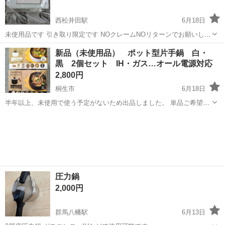
西松井田駅
6月18日
未使用品です 引き取り限定です NOクレームNOリターンでお願いしま
す 倉渕町か箕郷町での取り引きお願いします
群馬
高崎市
西松井田駅
調理器具
レトロ
新品（未使用品） ポット型片手鍋 白・
黒 2個セット IH・ガス…オール電源対応
2,800円
桐生市
6月18日
半年以上、未使用で使う予定がないため出品しました。 単品ご希望の
方は白・黒とも1500円で出品しております。 よろしくお願いいたしま
群馬
桐生市
調理器具
ポット
す。 【受け渡し】 基本的に群馬県桐生市錦町のセブンイレブン・桐生
錦...
圧力鍋
2,000円
群馬八幡駅
6月13日