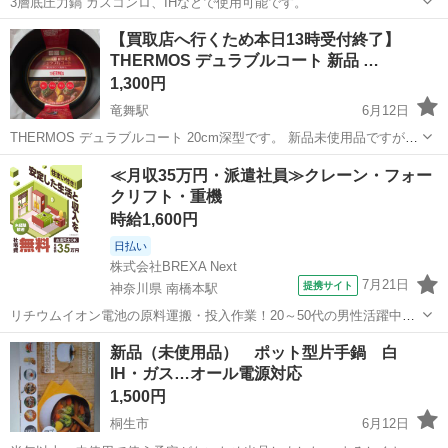
3層底圧力鍋 ガスコンロ、IHなどで使用可能です。
群馬
高崎市
群馬八幡駅
調理器具
圧力鍋
【買取店へ行くため本日13時受付終了】
THERMOS デュラブルコート 新品 …
1,300円
竜舞駅
6月12日
THERMOS デュラブルコート 20cm深型です。 新品未使用品ですが、
購入してからずっとショップ袋に入れて保管していました。 公式サイ
群馬
太田市
竜舞駅
調理器具
THERMOS
≪月収35万円・派遣社員≫クレーン・フォー
トでは3300円で新品販売されています。 早めに断捨離したいので多少
クリフト・重機
のお値下げ交渉も...
時給1,600円
日払い
株式会社BREXA Next
7月21日
提携サイト
神奈川県 南橋本駅
リチウムイオン電池の原料運搬・投入作業！20～50代の男性活躍中★
ワンルーム寮完備！赴任旅費会社負担！年間休日130日★フォークリフ
神奈川
相模原市
南橋本駅
その他
新品（未使用品） ポット型片手鍋 白
ト免許お持ちの方、活躍中！就業先食堂利用可★《神奈川県相模原
IH・ガス…オール電源対応
市》 人気の工場のお仕事 ◇電...
1,500円
桐生市
6月12日