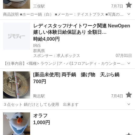
三俣駅
7月7日
商品説明 ■ホーロー鍋（白） ■メーカー：テイストプラス ■写真の色
合いは、撮影環境・ご覧になる環境により、実際の色合いと異なる場
群馬
前橋市
三俣駅
調理器具
ホーロー
レディスタッフ/ナイトワーク関連 NewOpen
合がございます。 ■簡易清掃済 ・中古品となりますので使用に伴うス
嬉しい体験日給保証あり 全額日…
レ・キズ等がご...
時給4,000円
IRiS
群馬県
スポンサー：求人ボックス
07月01日
【仕事内容】<職種> ラウンジ [ア・パ]1フロアレディ・カウンターレ
ディ(ナイトワーク系)、ガールズバー・キャバクラ・スナックその他
アルバイト・パート
[新品未使用] 両手鍋 揚げ物 天ぷら鍋
(ナイトワーク系)、2クラブ・スナック系ホールスタッフ(ナイトワーク
700円
系) <雇用形態> アルバイ...
剛志駅
7月4日
３点セット 鍋だけとしても使用 出来ます
群馬
伊勢崎市
剛志駅
調理器具
新品
オラフ
1,000円