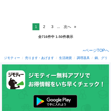
1
2
3
...
次へ
全716件中 1-50件表示
ページTOPへ
ジモティー
売ります・あげます
生活雑貨
調理器具
鍋、グリル