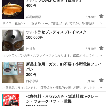
アルミつる鍋ふた付き【値引き】
鍋、蓋付き - 大きさ: 9号（3〜4人前、内側25cm、外側27cm、蓋なし
400円
高さ9...
群馬藤岡駅
5月30日
サイズ：直径40cm、深さ15.5cm。内側はきれいですが、外側底部は
黒く、すすは取れません。
群馬
藤岡市
群馬藤岡駅
調理器具
アルミ
ウルトラセブンディスプレイマスク
100,000円
渋川市
5月19日
ウルトラセブンのディスプレイマスクになります。ほぼ原寸大です。
宜しくお願い致します。◯◯まで、◯月◯日◯時〜◯時の間に取りに
群馬
渋川市
調理器具
ウルトラセブン
新品未使用！ガス、IH不要！小型電気フライ
来てくる方を優先します。 よろしくおねがいします。
パン
300円
西小泉駅
5月14日
小型電気フライパンです。 目玉焼きや簡易的な蒸し料理、アウトドア
で便利 ガス、IHがなくてもコンセントがあればつかえます。 色はアイ
群馬
邑楽郡
西小泉駅
調理器具
フライパン
≪寮無料・月収35万円・派遣社員≫クレー
スグリーンです。 蒸し器も付いているので 蒸す、焼くの2way仕様で
ン・フォークリフト・重機
す。 製品サイズH14...