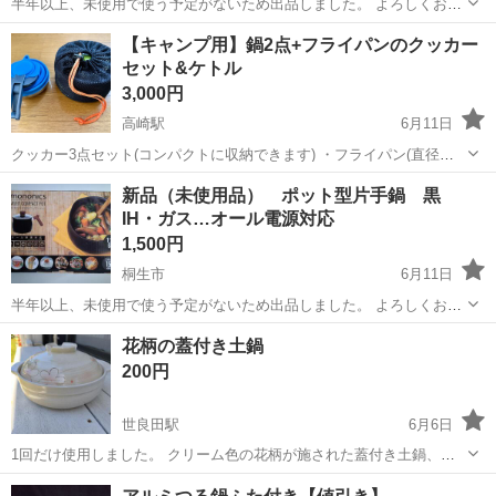
半年以上、未使用で使う予定がないため出品しました。 よろしくお願
いいたします。 【受け渡し】 基本的に群馬県桐生市錦町のセブンイレ
群馬
桐生市
調理器具
ポット
【キャンプ用】鍋2点+フライパンのクッカー
ブン・桐生錦町１丁目店、駐車場での受け渡しを想定しております。
セット&ケトル
栃木県...
3,000円
高崎駅
6月11日
クッカー3点セット(コンパクトに収納できます) ・フライパン(直径
17.5cm) ・鍋(直径17cm) ・小鍋(直径14cm) ・プラスチック小皿3点セ
群馬
高崎市
高崎駅
調理器具
新品（未使用品） ポット型片手鍋 黒
ット ・折り畳み式おたま キャンプケトルも折り畳み式で便利です。
IH・ガス…オール電源対応
ソ...
1,500円
桐生市
6月11日
半年以上、未使用で使う予定がないため出品しました。 よろしくお願
いいたします。 【受け渡し】 基本的に群馬県桐生市錦町のセブンイレ
群馬
桐生市
調理器具
ポット
花柄の蓋付き土鍋
ブン・桐生錦町１丁目店、駐車場での受け渡しを想定しております。
200円
栃...
世良田駅
6月6日
1回だけ使用しました。 クリーム色の花柄が施された蓋付き土鍋、取
っ手付きで使いやすいデザイン。 - 色: クリーム色、花柄 - 形状: 土
群馬
太田市
世良田駅
調理器具