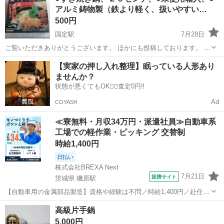
アルミ鋳物製（鉄より軽く、扱いやすい…
500円
国定駅
7月28日
ご覧いただきありがとうございます。 ほかにも投稿しております。 未
使用箱入（箱は多少傷み有） 画像参照・。 ★お問合せ前にプロフィー
群馬
伊勢崎市
国定駅
調理器具
鋳物
【実家の押し入れ整理】眠っている人形あり
ルをお読み頂きます様お願い致します。 ★定型文不可（ほぼお取引...
ませんか？
状態が悪くてもOK🙆‍♀️査定0円‼️
Ad
COYASH
≪寮無料・月収34万円・派遣社員≫自動車系
工場での軽作業・ピッキング 交替制
時給1,400円
日払い
株式会社BREXA Next
7月21日
提携サイト
茨城県 磯原駅
【自動車用の金属部品製造】資格や経験は不問／時給1,400円／赴任旅
費会社負担／正社員登用のチャンスあり／食堂利用可能／マイカー通
茨城
北茨城市
磯原駅
その他
高級片手鍋
勤OK《茨城県茨城市》 人気の工場のお仕事 ◇トラックの金属部品の
5,000円
製造◇ ★トラックの金属...