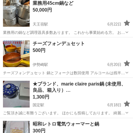
業務用45cm鍋など
ト免許お持ちの方、活躍中！就業先食堂利用可★《神奈川県相模原
50,000円
市》 人気の工場のお仕事 ◇電...
天王宿駅
6月22日
業務用の鍋など調理器具多数あります。 これから事業始める方。 お店
をやっていて鍋を追加で購入しようとしていた方。 商品価格はまとめ
群馬
桐生市
天王宿駅
調理器具
チーズフォンデュセット
て5万円になっていますが、バラ出しも可能です。 価格は要相談で
500円
す。 マナーの悪い方、こ...
伊勢崎駅
6月20日
チーズフォンデュセット 鍋とフォークは数回使用 アルコールは残半分
バーナー部分は未使用 取引場所 トミースコシア というカフェ前 取引
群馬
伊勢崎市
伊勢崎駅
調理器具
セット
★ブランド、marie claire paris鍋 (未使用、
日時 要相談
良品、箱入り）…
1,300円
国定駅
6月18日
ご覧頂き誠に有難うございます。 ほかにも投稿しております。 綺麗な
色で回りにアクセント。 画像の物。 ★お問合せ前にプロフィールをお
群馬
伊勢崎市
国定駅
調理器具
paris
昭和レトロ電気ウォーマーと鍋
読み頂きます様お願い致します。 ★定型文不可（結果お取り引きに...
300円