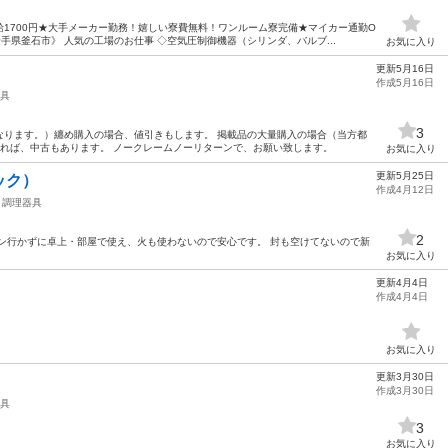
1700円★大手メーカー勤務！嬉しい寮費無料！ワンルーム寮完備★マイカー通勤O
手県釜石市》 人気の工場のお仕事 ◇空気圧制御機器（シリンダ、バルブ...
お気に入り
更新5月16日
作成5月16日
具
3
なります。）纏め購入の場合、値引きもします。 掲載品の大量購入の場合（当方都
あれば、中古もあります。 ノークレームノーリターンで、お願い致します。
お気に入り
更新5月25日
ック）
作成4月12日
調理器具
2
ン行かずに卓上・部屋で使え、火も使わないので安心です。 封も空けてないので新
お気に入り
更新4月4日
作成4月4日
お気に入り
更新3月30日
作成3月30日
具
3
お気に入り