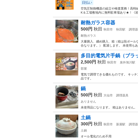
日払い
空気圧制御機器の組立や検査業務！高時給
K＆工場敷地内に無料駐車場あり★！《岩
耐熱ガラス容器
500円
秋田
秋田市
秋田駅
調理器
耐熱ガラス
大量購入、纏め購入、箱（箱は段ボール
合なります。） 配達します。 未使用も
多目的電気片手鍋（ブラ
2,500円
秋田
秋田市
泉外旭川駅
部屋
電気で調理できる優れものです。 キッチ
品です。
鍋
500円
秋田
大仙市
調理器具
ありません
未使用品になります。 箱はありません。
土鍋
300円
秋田
秋田市
新屋駅
調理器
土鍋
オール電化のため不用