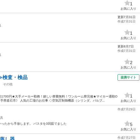
1
お気に入り
更新7月31日
作成7月31日
具
1
お気に入り
更新8月7日
作成7月31日
具
2
お気に入り
≫検査・検品
提携サイト
その他
1
1700円★大手メーカー勤務！嬉しい寮費無料！ワンルーム寮完備★マイカー通勤O
手県釜石市》 人気の工場のお仕事 ◇空気圧制御機器（シリンダ、バルブ...
お気に入り
作成7月29日
具
ったから手放します。 パスタを3回茹でました
5
お気に入り
作成7月27日
段蒸し器