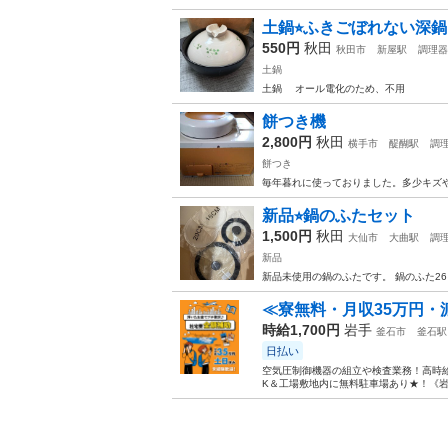
土鍋⭐︎ふきごぼれない深鍋
550円
秋田
秋田市
新屋駅
調理器
土鍋
土鍋 オール電化のため、不用
餅つき機
2,800円
秋田
横手市
醍醐駅
調
餅つき
毎年暮れに使っておりました。多少キズ
新品⭐︎鍋のふたセット
1,500円
秋田
大仙市
大曲駅
調
新品
新品未使用の鍋のふたです。 鍋のふた26
≪寮無料・月収35万円・
時給1,700円
岩手
釜石市
釜石駅
日払い
空気圧制御機器の組立や検査業務！高時給
K＆工場敷地内に無料駐車場あり★！《岩