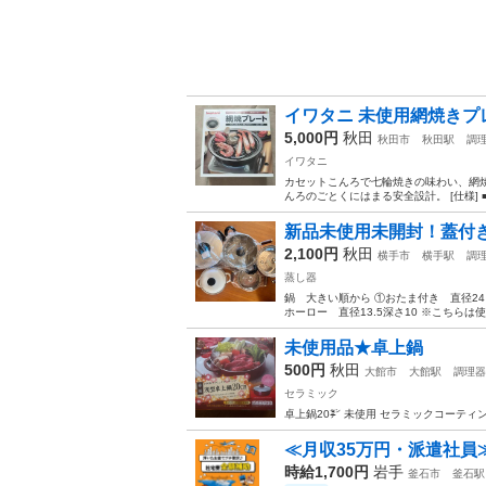
イワタニ 未使用網焼きプ
5,000円
秋田
秋田市
秋田駅
調
イワタニ
カセットこんろで七輪焼きの味わい、網焼
んろのごとくにはまる安全設計。 [仕様] ■焼網
新品未使用未開封！蓋付
2,100円
秋田
横手市
横手駅
調
蒸し器
鍋 大きい順から ①おたま付き 直径24 
ホーロー 直径13.5深さ10 ※こちら
未使用品★卓上鍋
500円
秋田
大館市
大館駅
調理器
セラミック
卓上鍋20㌢ 未使用 セラミックコーティン
≪月収35万円・派遣社員
時給1,700円
岩手
釜石市
釜石駅