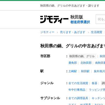
秋田県の鍋、グリルの中古あげます・譲ります
秋田版
都道府県選択
ジモティー
売ります・あげます
生活雑貨
秋田県の鍋、グリルの中古あげま
市区郡
：
秋田県の鍋、グリル
秋
鹿角郡
北秋田郡
南秋田
駅
：
土崎駅
秋田駅
泉外旭川
ジャンル
：
全ての生活雑貨
食器
調
年中行事用品
ラッピング
サブジャンル
：
全ての調理器具
キッチン
うどん、そば道具
おひつ