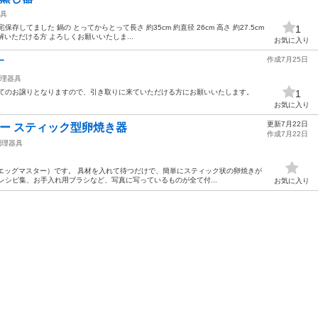
具
してました 鍋の とってからとって長さ 約35cm 約直径 26cm 高さ 約27.5cm
1
解いただける方 よろしくお願いいたしま...
お気に入り
作成7月25日
す
理器具
めてのお譲りとなりますので、引き取りに来ていただける方にお願いいたします。
1
お気に入り
更新7月22日
マスター スティック型卵焼き器
作成7月22日
調理器具
er（エッグマスター）です。 具材を入れて待つだけで、簡単にスティック状の卵焼きが
レシピ集、お手入れ用ブラシなど、写真に写っているものが全て付...
お気に入り