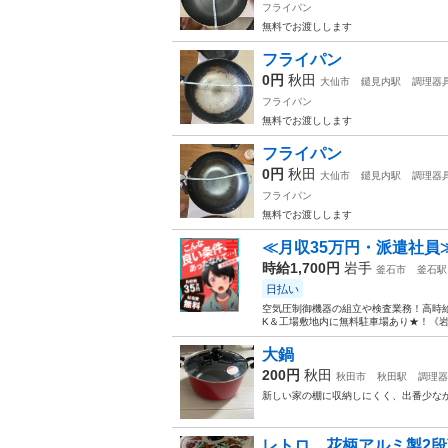
フライパン
無料でお渡しします
フライパン
0円
秋田
大仙市
鑓見内駅
調理器
フライパン
無料でお渡しします
フライパン
0円
秋田
大仙市
鑓見内駅
調理器
フライパン
無料でお渡しします
≪月収35万円・派遣社員
時給1,700円
岩手
釜石市
釜石駅
日払い
空気圧制御機器の組立や検査業務！高時給
K＆工場敷地内に無料駐車場あり★！《岩
大鍋
200円
秋田
秋田市
秋田駅
調理器
新しい家の棚に収納しにくく、出番少なか
レトロ 花柄アルミ製2