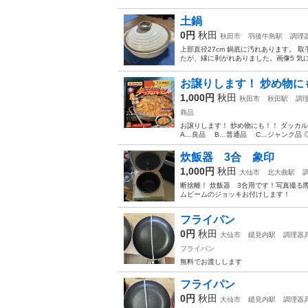
土鍋
0円
秋田
秋田市
羽後牛島駅
調理
上部直径27cm 鍋底に汚れあります。
たが、縁に剥がれありました。画像5 気に
お譲りします！ 炒め物に
1,000円
秋田
秋田市
秋田駅
調
商品
お譲りします！ 炒め物にも！！ ダッカ
A…良品 B…普通品 C…ジャンク品 ◎
炊飯器 3合 象印
1,000円
秋田
大仙市
北大曲駅
断捨離！ 炊飯器 3合用です！写真撮る際
ムビームのジョッキお付けします！
フライパン
0円
秋田
大仙市
鑓見内駅
調理器
フライパン
無料でお渡しします
フライパン
0円
秋田
大仙市
鑓見内駅
調理器