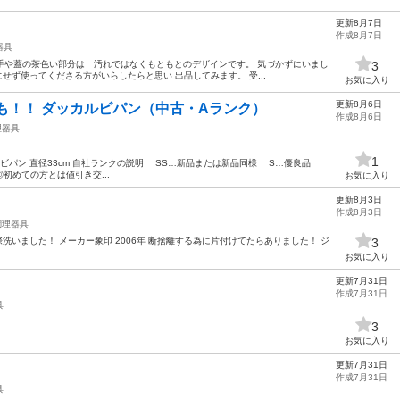
更新8月7日
作成8月7日
器具
 取手や蓋の茶色い部分は 汚れではなくもともとのデザインです。 気づかずにいまし
3
せず使ってくださる方がいらしたらと思い 出品してみます。 受...
お気に入り
更新8月6日
も！！ ダッカルビパン（中古・Aランク）
作成8月6日
理器具
1
ルビパン 直径33cm 自社ランクの説明 SS…新品または新品同様 S…優良品
初めての方とは値引き交...
お気に入り
更新8月3日
作成8月3日
調理器具
洗いました！ メーカー象印 2006年 断捨離する為に片付けてたらありました！ ジ
3
お気に入り
更新7月31日
作成7月31日
具
3
お気に入り
更新7月31日
作成7月31日
具