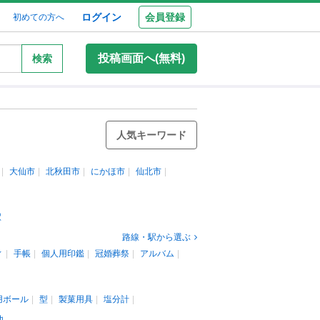
ログイン
会員登録
初めての方へ
投稿画面へ(無料)
検索
人気キーワード
大仙市
北秋田市
にかほ市
仙北市
駅
路線・駅から選ぶ
ィ
手帳
個人用印鑑
冠婚葬祭
アルバム
用ボール
型
製菓用具
塩分計
他