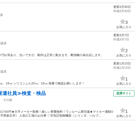
更新3月30日
作成3月30日
具
3
お気に入り
更新3月7日
作成3月7日
理器具
2
や汚れ等あり、古いですが、動作は正常に動きます。断捨離の為出品します。
お気に入り
更新1月15日
作成1月15日
理器具
1
㎝、16㎝ シリコンふた20㎝、16㎝ 画像で確認お願いします！
お気に入り
派遣社員≫検査・検品
提携サイト
その他
1
1700円★大手メーカー勤務！嬉しい寮費無料！ワンルーム寮完備★マイカー通勤O
手県釜石市》 人気の工場のお仕事 ◇空気圧制御機器（シリンダ、バルブ...
お気に入り