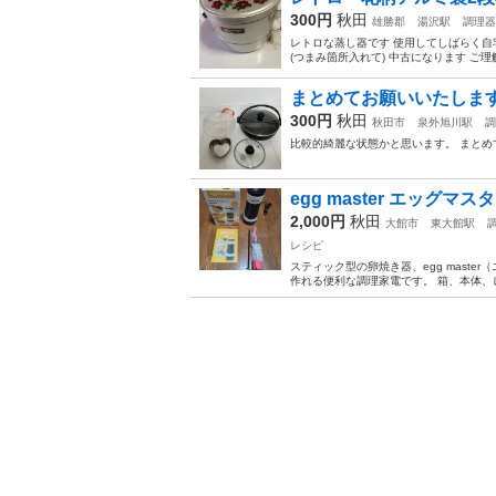
300円
秋田
雄勝郡
湯沢駅
調理器
レトロな蒸し器です 使用してしばらく自宅保存
(つまみ箇所入れて) 中古になります ご理
まとめてお願いいたしま
300円
秋田
秋田市
泉外旭川駅
調
比較的綺麗な状態かと思います。 まと
egg master エッグ
2,000円
秋田
大館市
東大館駅
レシピ
スティック型の卵焼き器、egg mast
作れる便利な調理家電です。 箱、本体、