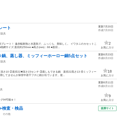
更新7月20日
レート
作成7月20日
理器具
2
プレート！ 遠赤輻射熱と水蒸気で、ふっくら、美味しく。 イワタニのカセットこ
サイズ:直径約250mm ■高さ(mm)：66 ■直径...
お気に入り
更新6月23日
き鍋、蒸し器、ミッフィーホーロー鍋5点セット
作成6月23日
理器具
18
深さ10 ②直径22✖︎深さ15センチ ③蒸しもできる鍋 直径22高さ13 ④ミッフィー
は使用してませんが保管中若干フチに錆が出ています。使...
お気に入り
更新6月11日
作成6月11日
具
9
グIH可能☺︎！
お気に入り
≫検査・検品
提携サイト
その他