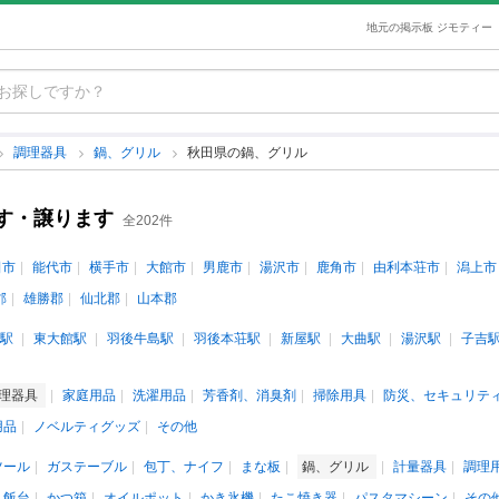
地元の掲示板 ジモティー
調理器具
鍋、グリル
秋田県の鍋、グリル
す・譲ります
全202件
田市
能代市
横手市
大館市
男鹿市
湯沢市
鹿角市
由利本荘市
潟上市
郡
雄勝郡
仙北郡
山本郡
駅
東大館駅
羽後牛島駅
羽後本荘駅
新屋駅
大曲駅
湯沢駅
子吉
理器具
家庭用品
洗濯用品
芳香剤、消臭剤
掃除用具
防災、セキュリテ
用品
ノベルティグッズ
その他
ツール
ガステーブル
包丁、ナイフ
まな板
鍋、グリル
計量器具
調理
、飯台
かつ箱
オイルポット
かき氷機
たこ焼き器
パスタマシーン
その