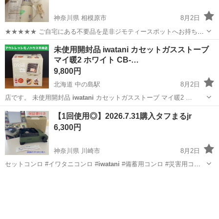
神奈川県 相模原市
8月2日
★★★★★ ご自宅にある不要品を是非ジモティースポットへお持ち込
みしませんか？ 家電、趣味・スポーツ・レジャー用品、こども用品、
神奈川
相模原市
キッチン家電
ミルサー
未使用開封品 iwatani カセットガスストーブ
衣料服飾品、生活雑貨、家具、本、CD・DVDなどが無料でまとめて持
マイ暖2 ホワイト CB-…
ち込めます！ ※詳細はこ...
9,800円
北海道 中の島駅
8月2日
店です。 未使用開封品
iwatani
カセットガスストーブ マイ暖2 …
北海道
札幌市
中の島駅
季節、空調家電
【1回使用◎】2026.7.31購入タフまるjr
6,300円
神奈川県 川崎市
8月2日
セットコンロ #イワタニコンロ #
iwatani
#備蓄用コンロ #災害用コン
ロ …
神奈川
川崎市
キッチン家電
カセットコンロ