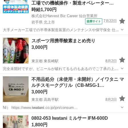
工場での機械操作・製造オペレーター…
ち込めます！ ※詳細はこ...
時給1,700円
株式会社Harvest Biz Career 仙台営業所
7月22日
提携サイト
岩手県 北上市
大手メーカー工場での半導体製造装置のメンテナンスや保守保全 仕事
内容 ＼フラッシュメモリの製造を行う工場で半導体製造装置の保守・
岩手
北上市
その他
スポーツ用携帯酸素まとめ売り
点検のお仕事／ 新工場新設に伴い、請負現場の立ち上げを行います！
3,000円
※立ち上げ時期目安：2...
東京都 東長崎駅
8月2日
完全未開封ですが、ビニールが破れてるものもあるのでご了承の上で
お願いします。 ProFits 17本
IWATANI
の酸素缶が10本 他携帯酸素缶2
東京
豊島区
東長崎駅
その他
酸素
不用品処分（未使用・未開封）／イワタニ マ
本 引き取りに来て下さる方よろしくお願いします。
ルチスモークグリル（CB-MSG-1…
3,000円
東京都 高島平駅
8月2日
NI） https://www.
iwatani
.co.jp/jpn/consum…
東京
板橋区
高島平駅
キッチン家電
イワタニ
0802-053 Iwatani ミルサー IFM-600D
1,800円