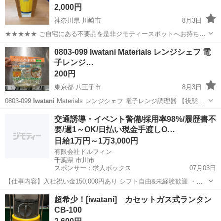
2,000円
神奈川県 川崎市
8月3日
★★★★★ ご自宅にある不要品を是非ジモティースポットへお持ち込
みしませんか？ 家電、趣味・スポーツ・レジャー用品、こども用品、
神奈川
川崎市
その他
Iwatani
0803-099 Iwatani Materials レンジシェフ 電
衣料服飾品、生活雑貨、家具、本、CD・DVDなどが無料でまとめて持
子レンジ…
ち込めます！ ※詳細はこ...
200円
東京都 八王子市
8月3日
0803-099
Iwatani
Materials レンジシェフ 電子レンジ調理器 【状態】
・使用頻度の少ない美品です ・詳細は現地でご確認ください ・お値引
東京
八王子市
調理器具
Iwatani
交通誘導・イベント警備/採用率98%/履歴書不
きは出来かねますのでご了承願います ※中古品...
要/週1～OK/日払い現金手渡しO…
日給1万円～1万3,000円
有限会社ドルフィン
千葉県 市川市
スポンサー：求人ボックス
07月03日
【仕事内容】入社祝い金150,000円あり シフト自由&未経験歓迎
・直
行直帰OK ・一部車・自転車・バイク通勤OK ・週1～OK ・日払い・
アルバイト・パート
超希少！[iwatani] カセットガス式ランタン
週払いOK、現金手渡しも可能です! <仕事内容> 建築・土木工事現場
CB-100
で...