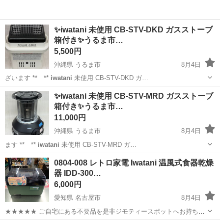
✨iwatani 未使用 CB-STV-DKD ガスストーブ
箱付き✨うるま市…
5,500円
沖縄県 うるま市
8月4日
ざいます ** **
iwatani
未使用 CB-STV-DKD ガ…
沖縄
うるま市
家電
DKD
✨iwatani 未使用 CB-STV-MRD ガスストーブ
箱付き✨うるま市…
11,000円
沖縄県 うるま市
8月4日
ます ** **
iwatani
未使用 CB-STV-MRD ガ…
沖縄
うるま市
家電
0804-008 レトロ家電 Iwatani 温風式食器乾燥
器 IDD-300…
6,000円
愛知県 名古屋市
8月4日
★★★★★ ご自宅にある不要品を是非ジモティースポットへお持ち込