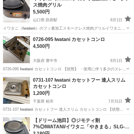
ス焼肉グリル
2...
5,500円
山口県 防府駅
8月1日
イワタニ（
Iwatani
）のフッ素加工スモークレス焼肉グリルイワタニ
CB-SLG-1 やきまる スモークレス焼肉グリル（型番: CB-SLG-1）で
山口
防府市
防府駅
キッチン家電
0726-095 Iwatani カセットコンロ
す。 3回ほど使用しました。
4,500円
大阪府 豊中市
8月1日
0726-095
Iwatani
カセットコンロ 【状態】 ・使用に伴う多少のスレ、
キズ、落としきれない汚れなどございます ・詳細は現地でご確認くだ
大阪
豊中市
調理器具
Iwatani
0731-107 Iwatani カセットフー 達人スリム
さい ・お値引きは出来かねますのでご了承願います ※中古品...
カセットコンロ
1,200円
千葉県 柏市
7月31日
0731-107
Iwatani
カセットフー 達人スリム カセットコンロ 【状態】
・使用に伴う多少のスレ、キズ、落としきれない汚れなどございます
千葉
柏市
調理器具
Iwatani
【ドリーム池田】◎ジモティ割
・詳細は現地でご確認ください ・お値引きは出来かねますので...
7%◎IWATANI/イワタニ「やきまる」SLG-…
2,180円