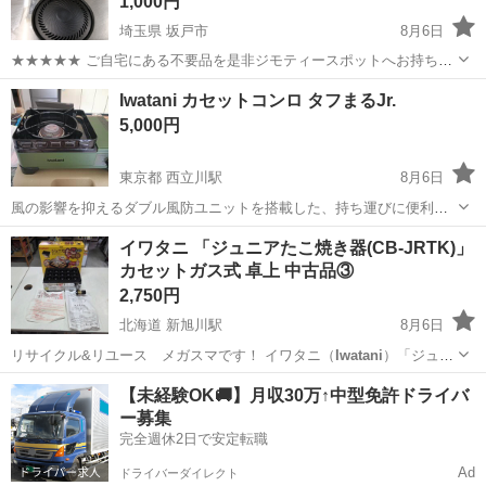
1,000円
埼玉県 坂戸市
8月6日
★★★★★ ご自宅にある不要品を是非ジモティースポットへお持ち込
みしませんか？ 家電、趣味・スポーツ・レジャー用品、こども用品、
埼玉
坂戸市
調理器具
Iwatani
Iwatani カセットコンロ タフまるJr.
衣料服飾品、生活雑貨、家具、本、CD・DVDなどが無料でまとめて持
5,000円
ち込めます！ ※詳細はこ...
東京都 西立川駅
8月6日
風の影響を抑えるダブル風防ユニットを搭載した、持ち運びに便利な
コンパクトサイズのカセットコンロです。 - ブランド:
Iwatani
- 製品
東京
昭島市
西立川駅
キッチン家電
イワタニ 「ジュニアたこ焼き器(CB-JRTK)」
名: タフまるJr. - カラー: オリーブ - 付属品: 専用キャリングケース...
カセットガス式 卓上 中古品③
2,750円
北海道 新旭川駅
8月6日
リサイクル&リユース メガスマです！ イワタニ（
Iwatani
）「ジュニ
アたこ焼き器（CB-JRTK）」になります。 カセットガスを使用する卓
北海道
旭川市
新旭川駅
調理器具
たこ焼き
【未経験OK🚚】月収30万↑中型免許ドライバ
上タイプのたこ焼き器です。火力調整がしやすく、ご家庭で手軽に外
ー募集
はカリッと中はふ...
完全週休2日で安定転職
Ad
ドライバーダイレクト