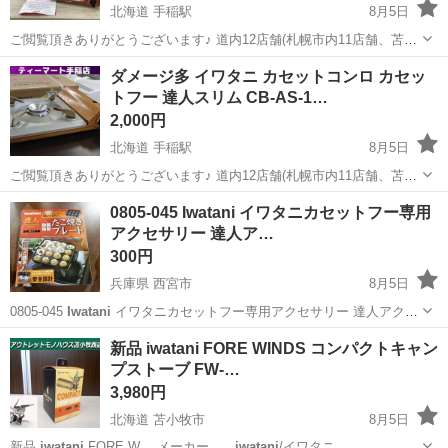
北海道 手稲駅
8月5日
ご閲覧頂きありがとうございます♪ 道内12店舗(札幌市内11店舗、苫小
牧1店舗)展開のリサイクルショップ アウトレットモノハウス系列のテ
北海道
札幌市
手稲駅
調理器具
Iwatani
ダメージ多 イワタニ カセットコンロ カセッ
ィーマート手稲店です。 交通系、流通系、クレジットカード系、QR
トフー 達人スリム CB-AS-1…
コード系など、...
2,000円
北海道 手稲駅
8月5日
ご閲覧頂きありがとうございます♪ 道内12店舗(札幌市内11店舗、苫小
牧1店舗)展開のリサイクルショップ アウトレットモノハウス系列のテ
北海道
札幌市
手稲駅
調理器具
Iwatani
0805-045 Iwatani イワタニカセットフー専用
ィーマート手稲店です。 交通系、流通系、クレジットカード系、QR
アクセサリー 達人ア…
コード系など、...
300円
兵庫県 西宮市
8月5日
0805-045
Iwatani
イワタニカセットフー専用アクセサリー 達人アクセ
サリーシリーズ たこ焼きプレート CB-P-T 【状態】 ・致命的なダメー
兵庫
西宮市
調理器具
Iwatani
新品 iwatani FORE WINDS コンパクトキャン
ジなどはなく、まだまだ使える商品です ・詳細は現地でご...
プストーブ FW-…
3,980円
北海道 苫小牧市
8月5日
新品
iwatani
FORE W… メーカー
iwatani
/イワタニ …