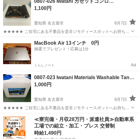
0807-026 Iwatani カセットコンロ…
衣料服飾品、生活雑貨、家具、本、CD・DVDなどが無料でまとめて持
1,100円
ち込めます！ ※詳細はこ...
愛知県 名古屋市
8月7日
★★★★★ ご自宅にある不要品を是非ジモティースポットへお持ち込
みしませんか？ 家電、趣味・スポーツ・レジャー用品、こども用品、
愛知
名古屋市
調理器具
Iwatani
MacBook Air 13インチ 0円
衣料服飾品、生活雑貨、家具、本、CD・DVDなどが無料でまとめて持
抽選でプレゼント！応募は1分
ち込めます！ ※詳細はこ...
Ad
くらしノート
0807-023 Iwatani Materials Washable Tan…
1,000円
愛知県 名古屋市
8月7日
★★★★★ ご自宅にある不要品を是非ジモティースポットへお持ち込
みしませんか？ 家電、趣味・スポーツ・レジャー用品、こども用品、
愛知
名古屋市
その他
Iwatani
≪寮完備・月収28万円・派遣社員≫自動車系
衣料服飾品、生活雑貨、家具、本、CD・DVDなどが無料でまとめて持
工場での組立・加工・プレス 交替制
ち込めます！ ※詳細はこ...
時給1,490円