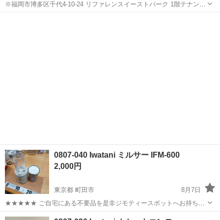
※福岡市博多区千代4-10-24 リファレンスイーストパーク 1階テナント
での受け渡しになります。 配達ご希望の方は要相談できます！ 【メ
福岡
福岡市
キッチン家電
ーカー名/商品名/型番】 ◻︎
Iwatani
カセットフー達人スリムプ...
0807-040 Iwatani ミルサー IFM-600
2,000円
東京都 町田市
8月7日
★★★★★ ご自宅にある不要品を是非ジモティースポットへお持ち込
みしませんか？ 家電、趣味・スポーツ・レジャー用品、こども用品、
東京
町田市
キッチン家電
ミルサー