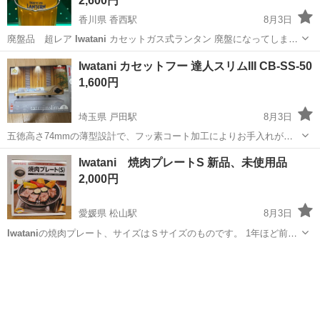
2,600円
香川県 香西駅
8月3日
廃盤品 超レア
Iwatani
カセットガス式ランタン 廃盤になってしまっ
たイワタニのガスランタンです CB缶のガスが使える為、とても便利で
香川
高松市
香西駅
その他
ランタン
Iwatani カセットフー 達人スリムIII CB-SS-50
す キャンプや防災対策に最適です！ 収納時 高さ約20.7㎝でコンパク
1,600円
ト 展開時...
埼玉県 戸田駅
8月3日
五徳高さ74mmの薄型設計で、フッ素コート加工によりお手入れが簡
単なカセットコンロです。 - ブランド:
Iwatani
- モデル名: カセットフ
埼玉
戸田市
戸田駅
キッチン家電
Iwatani 焼肉プレートS 新品、未使用品
ー 達人スリムIII - 型番: CB-SS-50 - 五徳高さ: 74m...
2,000円
愛媛県 松山駅
8月3日
Iwatani
の焼肉プレート、サイズはＳサイズのものです。 1年ほど前に
購入してから一度も使用せずに自宅にて保管していました。
愛媛
松山市
松山駅
キッチン家電