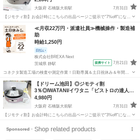
大阪府 石橋阪大前駅
7月31日
【ジモティ割】お会計時にこちらの出品ページご提示で"7%off"になる
よ♡ 〇商品情報〇 【状態】中古品！プレート裏使用感強めです！動作
大阪
池田市
石橋阪大前駅
キッチン家電
ドリーム
≪月収22万円・派遣社員≫機械操作・製造補
確認&簡易清掃済みです♪ 【サイズ】（約）幅30.3cm 高さ14.9cm 奥
助
行27...
時給1,250円
日払い
株式会社BREXA Next
7月21日
提携サイト
茨城県 静駅
コネクタ製造工場の検査や測定作業！日勤専属＆土日祝休み＆年間休
日128日★クリーンルーム内作業★マイカー通勤OK＆無料駐車場あり
茨城
常陸大宮市
静駅
その他
【ドリーム池田】◎ジモティ割
★就業先食堂利用可！日払い制度あり！《茨城県常陸大宮市》 人気の
3％◎IWATANI/イワタニ「ビストロの達人」
工場のお仕事 ◇コネクタ製造工...
ピ…
4,980円
大阪府 石橋阪大前駅
7月31日
【ジモティ割】お会計時にこちらの出品ページご提示で"3%off"になる
よ♡ 〇商品情報〇 【状態】未使用品です♪ 【保証】3ヶ月 お鍋付き
大阪
池田市
石橋阪大前駅
キッチン家電
ドリーム
で、未使用品と大変おすすめ♡ ↓↓必ずお読みください↓↓ ●商品に関し
て →詳...