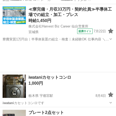
北海道
苫小牧市
その他
WINDS
≪寮完備・月収33万円・契約社員≫半導体工
場での組立・加工・プレス
時給1,450円
株式会社Harvest Biz Career 仙台営業所
7月22日
提携サイト
宮城県
寮費実質1万円台｜半導体装置の組立・検査｜未経験OK 仕事内容 ＼半
導体製造装置の組立・検査スタッフ／ 大手メーカー工場内で、半導体
宮城
その他
をつくるための装置を組み立てる仕事です。 タブレットや図面を確認
しながら、ドライバ...
iwataniカセットコンロ
1,000円
栃木県 宇都宮駅
8月4日
iwatani
カセットコンロです
栃木
宇都宮市
宇都宮駅
調理器具
プレート2点セット