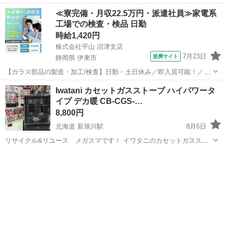
≪寮完備・月収22.5万円・派遣社員≫家電系
工場での検査・検品 日勤
時給1,420円
株式会社平山 沼津支店
7月23日
提携サイト
静岡県 伊東市
【ガラス部品の製造・加工/検査】日勤・土日休み／即入居可能！／伊
豆でのんびりライフ♪ ガラス部品の製造・加工/検査 【株式会社平山で
静岡
伊東市
その他
Iwatani カセットガスストーブ ハイパワータ
の正社員採用（無期雇用派遣）となります】 「2人で同じ職場で働き
イプ デカ暖 CB-CGS-…
たい」 「仕事も休みも一...
8,800円
北海道 新旭川駅
8月6日
リサイクル&リユース メガスマです！ イワタニのカセットガススト
ーブ CB-CGS-PTB になります。 ガスボンベを付けてテストしてみま
北海道
旭川市
新旭川駅
季節、空調家電
ガスストーブ
したが、特に問題なく点火、燃焼出来ました。 中古品になりますの
で、画像のとおり燃...