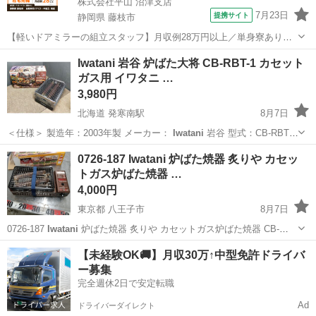
株式会社平山 沼津支店
7月23日
提携サイト
静岡県 藤枝市
【軽いドアミラーの組立スタッフ】月収例28万円以上／単身寮あり／
年間休日121日／初めてさんも安心のカンタン作業 【未経験歓迎】軽
静岡
藤枝市
その他
Iwatani 岩谷 炉ばた大将 CB-RBT-1 カセット
いドアミラーの組立スタッフ｜新設のキレイな工場◎男女活躍中！ 大
ガス用 イワタニ …
手自動車部品メーカーの新設工...
3,980円
北海道 発寒南駅
8月7日
＜仕様＞ 製造年：2003年製 メーカー：
Iwatani
岩谷 型式：CB-RBT-1
実寸サイズ(幅×奥×高)※約：37×20×12ｃｍ ※当方で計測しました。多
北海道
札幌市
発寒南駅
その他
Iwatani
0726-187 Iwatani 炉ばた焼器 炙りや カセッ
少の誤差はご了承ください。 ...
トガス炉ばた焼器 …
4,000円
東京都 八王子市
8月7日
0726-187
Iwatani
炉ばた焼器 炙りや カセットガス炉ばた焼器 CB-
ABR-1 【状態】 ・使用に伴う多少のスレ、キズ、落としきれない汚れ
東京
八王子市
調理器具
Iwatani
【未経験OK🚚】月収30万↑中型免許ドライバ
などございます ・詳細は現地でご確認ください ・お値引...
ー募集
完全週休2日で安定転職
Ad
ドライバーダイレクト