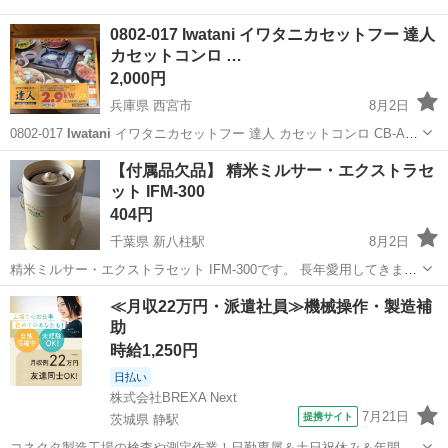
0802-017 Iwatani イワタニカセットフー 達人
カセットコンロ …
2,000円
兵庫県 西宮市
8月2日
0802-017
Iwatani
イワタニカセットフー 達人 カセットコンロ CB-AP-
3 【状態】 ・使用頻度の少ない美品です ・詳細は現地でご確認くださ
兵庫
西宮市
調理器具
Iwatani
【付属品欠品】 精米ミルサー・エクストラセ
い ・お値引きは出来かねますのでご了承願います ...
ット IFM-300
404円
千葉県 新八柱駅
8月2日
精米ミルサー・エクストラセット IFM-300です。 長年愛用してきまし
たが、整理のため出品いたします。 全体的に経年による変色や使用感
千葉
松戸市
新八柱駅
調理器具
≪月収22万円・派遣社員≫機械操作・製造補
が見られますが、動作には問題ありません。 【ブランド】
Iwatani
助
【商品名】ミルサ...
時給1,250円
日払い
株式会社BREXA Next
7月21日
提携サイト
茨城県 静駅
コネクタ製造工場の検査や測定作業！日勤専属＆土日祝休み＆年間休