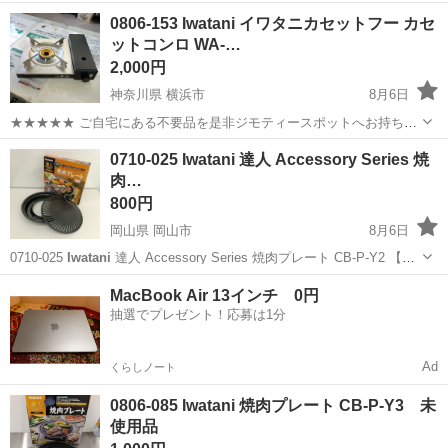
0806-153 Iwatani イワタニカセットフー カセ
ットコンロ WA-…
2,000円
神奈川県 横浜市
8月6日
★★★★★ ご自宅にある不要品を是非ジモティースポットへお持ち込
みしませんか？ 家電、趣味・スポーツ・レジャー用品、こども用品、
神奈川
横浜市
調理器具
Iwatani
0710-025 Iwatani 達人 Accessory Series 焼
衣料服飾品、生活雑貨、家具、本、CD・DVDなどが無料でまとめて持
肉…
ち込めます！ ※詳細はこ...
800円
岡山県 岡山市
8月6日
0710-025
Iwatani
達人 Accessory Series 焼肉プレート CB-P-Y2 【状
態】 ・使用に伴う多少のスレ、キズ、落としきれない汚れなどござい
岡山
岡山市
調理器具
Iwatani
MacBook Air 13インチ 0円
ます ・詳細は現地でご確認ください ...
抽選でプレゼント！応募は1分
Ad
くらしノート
0806-085 Iwatani 焼肉プレート CB-P-Y3 未
使用品