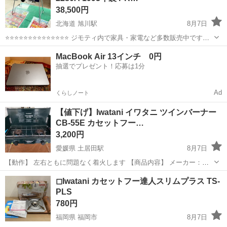
38,500円
北海道 旭川駅
8月7日
⭐⭐⭐⭐⭐⭐⭐⭐⭐⭐⭐⭐⭐⭐ ジモティ内で家具・家電など多数販売中です
⭐⭐⭐⭐⭐⭐⭐⭐⭐⭐⭐⭐⭐⭐ 【商品説明】 未チェック品。 中古品の為、キ
北海道
旭川市
旭川駅
その他
1993年製
MacBook Air 13インチ 0円
ズ、汚れあります。 店頭に陳列している...
抽選でプレゼント！応募は1分
Ad
くらしノート
【値下げ】Iwatani イワタニ ツインバーナー
CB-55E カセットフー…
3,200円
愛媛県 土居田駅
8月7日
【動作】 左右ともに問題なく着火します 【商品内容】 メーカー：イ
ワタニ 商品名：ツインバーナー(Twin Burner) モデル：『ForeWinds』
愛媛
松山市
土居田駅
その他
Iwatani
◻︎Iwatani カセットフー達人スリムプラス TS-
型番：CB-55E コンロ数：2口 仕様：圧電点火方式／ガス缶(C...
PLS
780円
福岡県 福岡市
8月7日