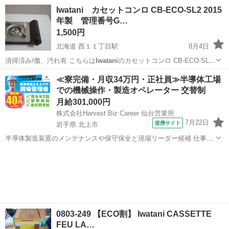
みしませんか？ 家電、趣味・スポーツ・レジャー用品、こども用品、
愛知
名古屋市
キッチン家電
Iwatani
Iwatani カセットコンロ CB-ECO-SL2 2015
衣料服飾品、生活雑貨、家具、本、CD・DVDなどが無料でまとめて持
年製 管理番号G…
ち込めます！ ※詳細はこ...
1,500円
北海道 西１１丁目駅
8月4日
清掃済み/傷、汚れ有 こちらは
Iwatani
のカセットコンロ CB-ECO-SL2
2015年製です。アウトドアやおうちご飯を楽しむための理想的なアイ
北海道
札幌市
西１１丁目駅
キッチン家電
≪寮完備・月収34万円・正社員≫半導体工場
テムで、あなたの食卓に新たな彩りを加えます！コンパクトで軽量な
での機械操作・製造オペレーター 交替制
カセットコンロ
デザイ...
月給301,000円
株式会社Harvest Biz Career 仙台営業所
7月22日
提携サイト
岩手県 北上市
半導体製造装置のメンテナンスや保守保全と現場リーダー候補 仕事内
容 ＼フラッシュメモリの製造を行う工場で半導体製造装置の保守・点
岩手
北上市
その他
検のお仕事／ 【主な業務】 フラッシュメモリなどに使用される「半導
体」。 その半導体を...
0803-249 【ECO割】 Iwatani CASSETTE
FEU LA…