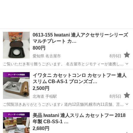
0613-155 Iwatani 達人アクセサリーシリーズ
マルチプレート カ…
800円
愛知県 名古屋市
8月6日
ご覧いただき有り難うございます。 名古屋市とジモティーが連携して
運営しています。 粗⼤ごみ等の減量を⽬的にまだ使えるものをリユー
愛知
名古屋市
調理器具
リユース
イワタニ カセットコンロ カセットフー 達人
スしています。 ★★★★★ ご自宅にある不要品を是非ジモティースポ
スリム CB-AS-1 ブロンズゴ…
ットへお持ち込...
2,500円
北海道 手稲駅
8月5日
ご閲覧頂きありがとうございます♪ 道内12店舗(札幌市内11店舗、苫小
牧1店舗)展開のリサイクルショップ アウトレットモノハウス系列のテ
北海道
札幌市
手稲駅
調理器具
Iwatani
美品 Iwatani 達人スリム カセットフー 2018
ィーマート手稲店です。 交通系、流通系、クレジットカード系、QR
年製 CB-SS-1 …
コード系など、...
2,680円