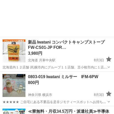
新品 Iwatani コンパクトキャンプストーブ
FW-CS01-JP FOR…
3,980円
北海道 月寒中央駅
8月3日
北海道内１２店舗 (札幌市内にグループ１１店舗、苫小牧市内に１店
舗） 総合リサイクルショップ ★ユーズドグッズマーケット★ アウト
北海道
札幌市
月寒中央駅
その他
WINDS
0803-019 Iwatani ミルサー IFM-6PW
レットモノハウス西岡店です。 新品
Iwatani
コンパクトキャンプスト
800円
ーブ F...
神奈川県 横浜市
8月3日
★★★★★ ご自宅にある不要品を是非ジモティースポットへお持ち込
みしませんか？ 家電、趣味・スポーツ・レジャー用品、こども用品、
神奈川
横浜市
キッチン家電
ミルサー
≪寮無料・月収34.5万円・派遣社員≫半導体
衣料服飾品、生活雑貨、家具、本、CD・DVDなどが無料でまとめて持