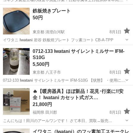
日128日★クリーンルーム内作業★マイカー通勤OK＆無料駐車場あり
茨城
常陸大宮市
静駅
その他
鉄板焼きプレート
★就業先食堂利用可！日払い制度あり！《茨城県常陸大宮市》 人気の
50円
工場のお仕事 ◇コネクタ製造工...
東京都 清澄白河駅
8月1日
イワタニ
Iwatani
岩谷 鉄板焼プレート フッ素コート CB-A-TPP
東京
江東区
清澄白河駅
その他
鉄板焼き
0712-133 Iwatani サイレントミルサー IFM-
S10G
5,500円
東京都 八王子市
8月1日
0712-133
Iwatani
サイレントミルサー IFM-S10G 【状態】 ・使用に伴
う多少のスレ、キズ、落としきれない汚れなどございます ・詳細は現
東京
八王子市
キッチン家電
ミルサー
🔥【暖房器具】ほぼ新品！花見･行楽に!!安
地でご確認ください ・お値引きは出来かねますのでご了...
全！ Iwatani カセット式ガス…
21,800円
福岡県 田川郡
8月1日
こんにちは！田川のアールワンです！ さて本日、買取→販売
は、、、、冬には欠かせなくなる暖房器具！！ ・ほぼ新品！花見・行
福岡
田川郡
季節、空調家電
買取
イワタニ（Iwatani）のフッ素加工スモークレ
楽に!!!!
Iwatani
カセット式ガス ストーブ デカ暖Ⅲ CB-STV-DKD3 ・