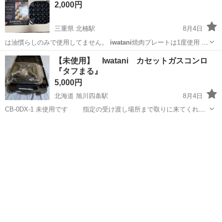
2,000円
三重県 北楠駅
8月4日
は油慣らしのみで使用してません。
iwatani
焼肉プレートは1度使用 使
用済網1…
三重
四日市市
北楠駅
調理器具
【未使用】 Iwatani カセットガスコンロ
『タフまる』
5,000円
北海道 旭川四条駅
8月4日
CB-0DX-1 未使用です 指定の受け渡し場所まで取りに来てくれる
方のみ
北海道
旭川市
旭川四条駅
調理器具
Iwatani