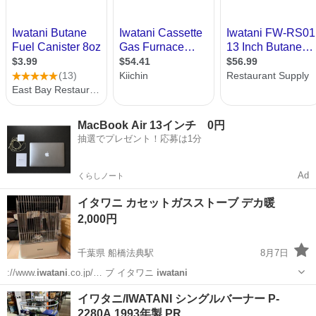
MacBook Air 13インチ 0円
抽選でプレゼント！応募は1分
Ad
くらしノート
イタワニ カセットガスストーブ デカ暖
2,000円
千葉県 船橋法典駅
8月7日
://www.
iwatani
.co.jp/… ブ イタワニ
iwatani
千葉
船橋市
船橋法典駅
季節、空調家電
ガスストーブ
イワタニ/IWATANI シングルバーナー P-
2280A 1993年製 PR…