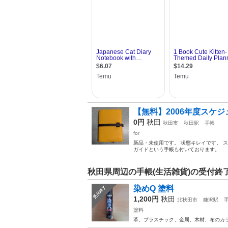
【無料】2006年度スケ
0円
秋田
秋田市
秋田駅
手帳
for
新品・未使用です。 状態キレイです。 スケジュー
ガイドという手帳も付いております。
秋田県周辺の手帳(生活雑貨)の受付終
染めQ 塗料
受付終了
1,200円
秋田
北秋田市
糠沢駅
塗料
革、プラスチック、金属、木材、布のカ