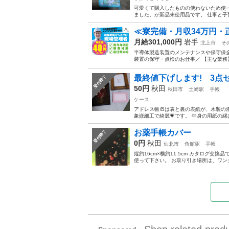
可愛くて購入したものの使わないため使
ました。が新品未使用品です。 仕事と子
≪寮完備・月収34万円・
月給301,000円
岩手
北上市
そ
半導体製造装置のメンテナンスや保守保全
装置の保守・点検のお仕事／ 【主な業務】
最終値下げします! 3点
受付終了
50円
秋田
秋田市
土崎駅
手帳
ケース
アドレス帳📒は表と裏の表紙が、木製の漆
象嵌細工で綺麗💗です。 中身の用紙の縁
お薬手帳カバー
受付終了
0円
秋田
仙北市
角館駅
手帳
縦約16cm×横約11.5cm カタログ
使って下さい。 お取り引き場所は、ワン