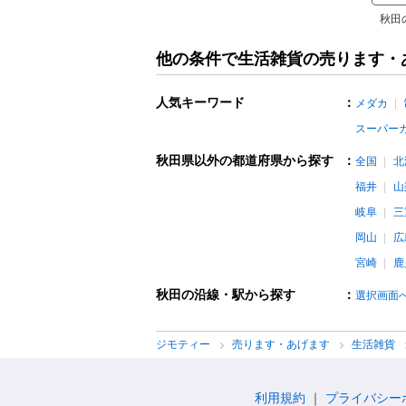
秋田
他の条件で生活雑貨の売ります・
人気キーワード
：
メダカ
スーパー
秋田県以外の都道府県から探す
：
全国
北
福井
山
岐阜
三
岡山
広
宮崎
鹿
秋田の沿線・駅から探す
：
選択画面
ジモティー
売ります・あげます
生活雑貨
利用規約
プライバシー