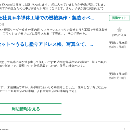
っていただける方にお譲りいたします。 箱に入っていましたが子供が壊してしまい
育ての両立なため仕事が休みな日曜日になります。また、子供が急な発熱などで...
正社員≫半導体工場での機械操作・製造オペ...
提携サイト
の他
と現場リーダー候補 仕事内容 ＼フラッシュメモリの製造を行う工場で半導体製造
 フラッシュメモリなどに使用される「半導体」。 その半導体を...
お気に入り
更新12月25日
セット〜うるし塗りアドレス帳、写真立て、...
作成12月3日
塗りで黒地に赤が浮き出して美しいです💖 表紙は草花🌺🌿の模様に、蝶々の貝の
は✨金塗りで、豪華です✨ 贈答品🎁でしたが、使用の機会がなく...
更新11月10日
作成9月20日
交換品です。 未使用品ですが、薬手帳に合わせる為開封しました。 使用しない為どなたか
ダーモール角館店の駐車場、よねや角館店の駐車場を予定し...
周辺情報を見る