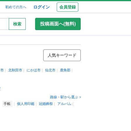
ログイン
会員登録
初めての方へ
投稿画面へ(無料)
検索
人気キーワード
仙市
北秋田市
にかほ市
仙北市
鹿角郡
駅
路線・駅から選ぶ
手帳
個人用印鑑
冠婚葬祭
アルバム