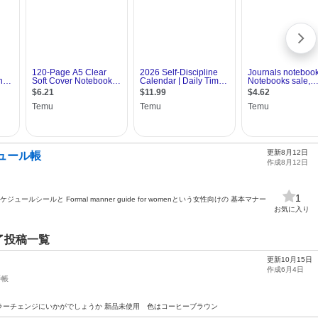
更新8月12日
ジュール帳
作成8月12日
1
ルシールと Formal manner guide for womenという女性向けの 基本マナー
お気に入り
了投稿一覧
更新10月15日
作成6月4日
手帳
ラーチェンジにいかがでしょうか 新品未使用 色はコーヒーブラウン