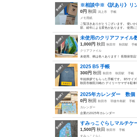
※相談中※《訳あり》リン
受付終了
0円
秋田
潟上市
手帳
メモ用紙
ご覧頂きありがとうございます。 使いか
部、経年による変色があります。 使用に支
未使用のクリアファイル
受付終了
1,000円
秋田
秋田市
秋田駅
手
クリアファイル
未使用、柄は色々あります！ 長期保管
2025 B5 手帳
受付終了
300円
秋田
秋田市
秋田駅
手帳
年始挨拶でもらった手帳です。 B5サイズ
秋田市柳田川崎の デイリーヤマザキ駐車
2025年カレンダー 数個
受付終了
0円
秋田
秋田市
羽後牛島駅
手帳
カレンダー
企業の2025年カレンダー
すみっこぐらしマルチケ
受付終了
1,500円
秋田
秋田市
手帳
すみっこぐらし