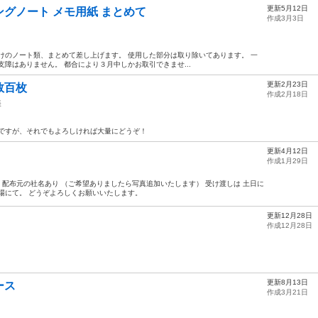
更新5月12日
グノート メモ用紙 まとめて
作成3月3日
けのノート類、まとめて差し上げます。 使用した部分は取り除いてあります。 一
障はありません。 都合により３月中しかお取引できませ...
更新2月23日
数百枚
作成2月18日
帳
品ですが、それでもよろしければ大量にどうぞ！
更新4月12日
作成1月29日
 配布元の社名あり （ご希望ありましたら写真追加いたします） 受け渡しは 土日に
場にて。 どうぞよろしくお願いいたします。
更新12月28日
作成12月28日
更新8月13日
ース
作成3月21日