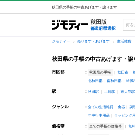
秋田県の手帳の中古あげます・譲ります
秋田版
都道府県選択
ジモティー
売ります・あげます
生活雑貨
秋田県の手帳の中古あげます・譲
市区郡
：
秋田県の手帳
秋田市
北秋田郡
南秋田郡
雄勝
駅
：
秋田駅
土崎駅
東大館駅
ジャンル
：
全ての生活雑貨
食器
調
年中行事用品
ラッピング
価格帯
：
全ての手帳の価格帯
無