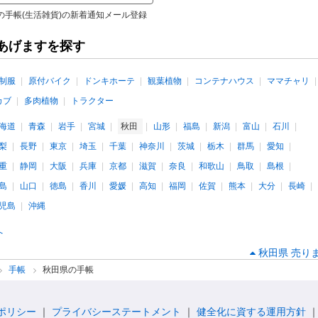
の手帳(生活雑貨)の新着通知メール登録
あげますを探す
制服
原付バイク
ドンキホーテ
観葉植物
コンテナハウス
ママチャリ
カブ
多肉植物
トラクター
海道
青森
岩手
宮城
秋田
山形
福島
新潟
富山
石川
梨
長野
東京
埼玉
千葉
神奈川
茨城
栃木
群馬
愛知
重
静岡
大阪
兵庫
京都
滋賀
奈良
和歌山
鳥取
島根
島
山口
徳島
香川
愛媛
高知
福岡
佐賀
熊本
大分
長崎
児島
沖縄
へ
秋田県 売り
手帳
秋田県の手帳
ポリシー
プライバシーステートメント
健全化に資する運用方針