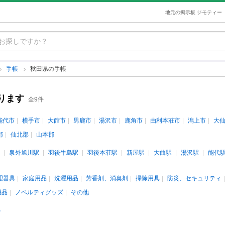
地元の掲示板 ジモティー
手帳
秋田県の手帳
ります
全9件
能代市
横手市
大館市
男鹿市
湯沢市
鹿角市
由利本荘市
潟上市
大
郡
仙北郡
山本郡
泉外旭川駅
羽後牛島駅
羽後本荘駅
新屋駅
大曲駅
湯沢駅
能代
理器具
家庭用品
洗濯用品
芳香剤、消臭剤
掃除用具
防災、セキュリティ
用品
ノベルティグッズ
その他
料