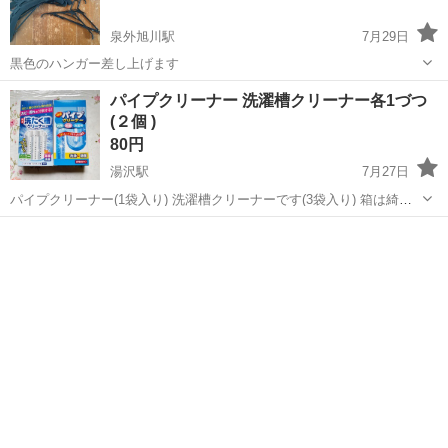
泉外旭川駅
7月29日
黒色のハンガー差し上げます
秋田
秋田市
泉外旭川駅
洗濯用品
パイプクリーナー 洗濯槽クリーナー各1づつ
(２個 )
80円
湯沢駅
7月27日
パイプクリーナー(1袋入り) 洗濯槽クリーナーです(3袋入り) 箱は綺麗
ではありません ご了承下さい🙏 長期間自宅保存で使わなくなったので
秋田
雄勝郡
湯沢駅
洗濯用品
出品しました 必要な方お譲りします (同じものがもう 1組あります) ご
理解い...