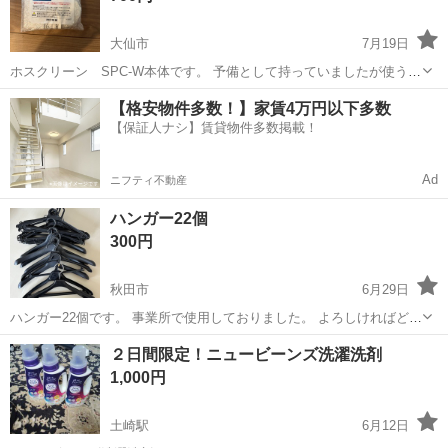
大仙市
7月19日
ホスクリーン SPC-W本体です。 予備として持っていましたが使う予
定がないので。
秋田
大仙市
洗濯用品
【格安物件多数！】家賃4万円以下多数
【保証人ナシ】賃貸物件多数掲載！
Ad
ニフティ不動産
ハンガー22個
300円
秋田市
6月29日
ハンガー22個です。 事業所で使用しておりました。 よろしければどう
ぞ。
秋田
秋田市
洗濯用品
２日間限定！ニュービーンズ洗濯洗剤
1,000円
土崎駅
6月12日