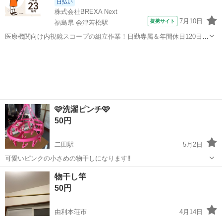
日払い
株式会社BREXA Next
7月10日
提携サイト
福島県 会津若松駅
医療機関向け内視鏡スコープの組立作業！日勤専属＆年間休日120日
★◎20代～40代の男女活躍中！送迎あり！マイカー通勤OK◎無料駐車
福島
会津若松市
会津若松駅
その他
場あり★日払いあり◎空調完備で快適作業！《福島県会津若松市》 人
気の工場のお仕事 ◇医療機...
🩷洗濯ピンチ🩷
50円
二田駅
5月2日
可愛いピンクの小さめの物干しになります‼️
秋田
潟上市
二田駅
洗濯用品
物干し
物干し竿
50円
由利本荘市
4月14日