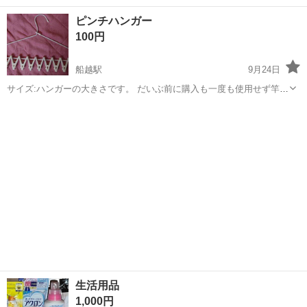
均などで調達してください。 ネジ穴が斜めになっているようです。
秋田
秋田市
秋田駅
洗濯用品
スチール棚
ピンチハンガー
100円
船越駅
9月24日
サイズ:ハンガーの大きさです。 だいぶ前に購入も一度も使用せず竿の
隅っこに掛けてました。 ピンチは10個ついてます。 多少錆びてるとこ
秋田
男鹿市
船越駅
洗濯用品
ろもありますけど使用に一切問題ないです。 靴下とかハンカチなどを
干す用だと想います。
生活用品
1,000円