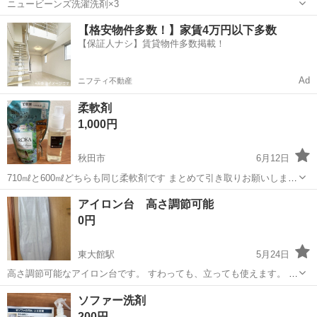
ニュービーンズ洗濯洗剤×3
秋田
秋田市
土崎駅
洗濯用品
【格安物件多数！】家賃4万円以下多数
【保証人ナシ】賃貸物件多数掲載！
Ad
ニフティ不動産
柔軟剤
1,000円
秋田市
6月12日
710㎖と600㎖どちらも同じ柔軟剤です まとめて引き取りお願いします
ノークレームノーリターンでお願いします 他サイトにも出品してるの
秋田
秋田市
洗濯用品
アイロン台 高さ調節可能
で急に削除する場合がございます 威圧的な態度の人❌連絡しつこい人
0円
❌ タメ口でくる人❌...
東大館駅
5月24日
高さ調節可能なアイロン台です。 すわっても、立っても使えます。 中
古品にご理解ある方よろしくお願いいたします。
秋田
大館市
東大館駅
洗濯用品
アイロン台
ソファー洗剤
200円