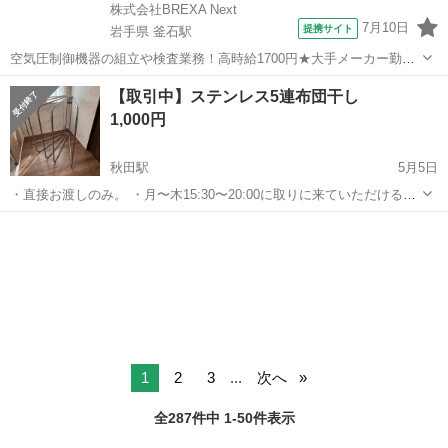
株式会社BREXA Next
7月10日
提携サイト
岩手県 釜石駅
空気圧制御機器の組立や検査業務！高時給1700円★大手メーカー勤
務！嬉しい寮費無料！ワンルーム寮完備★マイカー通勤OK＆工場敷地
岩手
釜石市
釜石駅
その他
【取引中】ステンレス5連布団干し
内に無料駐車場あり★！《岩手県釜石市》 人気の工場のお仕事 ◇空気
1,000円
圧制御機器（シリンダ、バルブ...
秋田駅
5月5日
・直接お渡しのみ。 ・月〜木15:30〜20:00に取りに来ていただける
方。 金・土・日・祝は都度対応しますのでご相談ください。 ・
秋田
秋田市
秋田駅
洗濯用品
ステンレス
セブンイレブン秋田通町店（ねぶり流し館向かい）でお渡し ・受け渡
し希望日時を入れて...
1
2
3
...
次へ
全287件中 1-50件表示