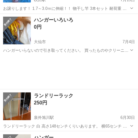
お譲りします！ 1.7～3.0ｍに伸縮！！ 物干し竿 3本セット 耐荷重 約
20kg 自社ランクの説明 SS…新品または新品同様 S…優良品
秋田
秋田市
秋田駅
洗濯用品
ハンガーいろいろ
A…良品 B…普通品 C…ジャンク品 ...
0円
大仙市
7月4日
ハンガーいらないので引き取ってください。 買ったものやクリーニン
グ店のもの、もしかしたら割れなどあるかもしれません。しまってい
秋田
大仙市
洗濯用品
たままなので多少ホコリかかってると思います。
ランドリーラック
250円
泉外旭川駅
6月30日
ランドリーラック 白 高さ148センチくりいあります。 横65センチ 幅
28センチ ぐらつき多少あり バラバラにできないので、このまま運んで
秋田
秋田市
泉外旭川駅
洗濯用品
ランドリー
ハンガー