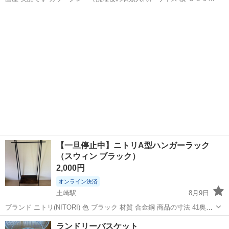
奥行 ２９ｃｍ 深 ３５ｃｍ グリーン（洗濯前の衣類入れ） 横 ３７ｃ
秋田
秋田市
洗濯用品
クロワッサン
ｍ 奥行 ３２ｃｍ 深 ４４ｃｍ 日本製は、末...
【一旦停止中】ニトリA型ハンガーラック
（スウィン ブラック）
2,000円
オンライン決済
土崎駅
8月9日
ブランド ニトリ(NITORI) 色 ブラック 材質 合金鋼 商品の寸法 41奥行
き x 86幅 x 162高さ cm 特徴 棚付き フレームの素材 金属
秋田
秋田市
土崎駅
洗濯用品
A型
ランドリーバスケット