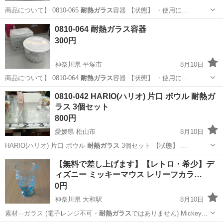
商品について】 0810-065
耐熱ガラス
容器 【状態】 ・使用に…
神奈川
平塚市
食器
耐熱ガラス
0810-064 耐熱ガラス容器
300円
神奈川県 平塚市
8月10日
商品について】 0810-064
耐熱ガラス
容器 【状態】 ・使用に…
神奈川
平塚市
食器
耐熱ガラス
0810-042 HARIO(ハリオ) 片口 ボウル 耐熱ガ
ラス 3個セット
800円
愛媛県 松山市
8月10日
HARIO(ハリオ) 片口 ボウル
耐熱ガラス
3個セット 【状態】 …
愛媛
松山市
食器
片口
【無料で差し上げます】【レトロ・希少】デ
ィズニー ミッキーマウス レリーフカラ…
0円
神奈川県 大和駅
8月10日
素材···ガラス (電子レンジ不可・
耐熱ガラス
ではありません) Mickey