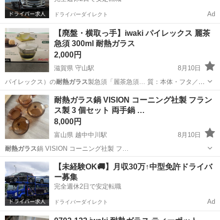
Ad
ドライバーダイレクト
【廃盤・横取っ手】iwaki パイレックス 麗茶
急須 300ml 耐熱ガラス
2,000円
滋賀県 守山駅
8月10日
パイレックス）の
耐熱ガラス
製急須「麗茶急須… 質：本体・フタ／
耐
熱ガラス
、 【商品の… #麗茶急須 #
耐熱ガラス
#急須 #ティ…
滋賀
守山市
守山駅
食器
耐熱ガラス鍋 VISION コーニング社製 フラン
ス製 3 個セット 両手鍋 …
8,000円
富山県 越中中川駅
8月10日
耐熱ガラス
鍋 VISION コーニング社製 フ…
富山
高岡市
越中中川駅
その他
【未経験OK🚚】月収30万↑中型免許ドライバ
ー募集
完全週休2日で安定転職
Ad
ドライバーダイレクト