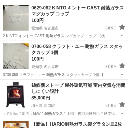
愛知
名古屋市
食器
キントー
0629-082 KINTO キントー CAST 耐熱ガラス
マグカップ コップ
100円
愛知県 名古屋市
8月9日
2 KINTO キントー CAST
耐熱ガラス
マグカップ コップ 【状…
愛知
名古屋市
食器
キントー
0706-058 クラフト・ユー 耐熱ガラス スタッ
クカップ 1個
100円
愛知県 名古屋市
8月9日
0706-058 クラフト・ユー
耐熱ガラス
スタックカップ 1個 【…
愛知
名古屋市
食器
耐熱ガラス
鋳鉄薪ストーブ 屋外吸気可能 室内空気を消費
しにくい設計
85,000円
埼玉県 川口駅
8月9日
：約97kg * 出力：5kW *
耐熱ガラス
* 上部・後部排煙対応 * 煙突径…
埼玉
川口市
川口駅
季節、空調家電
【新品】HARIO耐熱ガラス製グラタン皿2枚