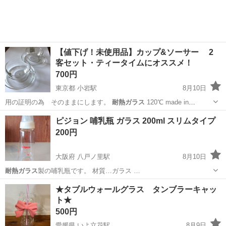
収500万円が目指せる...
【値下げ！未使用品】カップ&ソーサー 2
客セット・ティータイムにオススメ！
700円
東京都 小岩駅
8月10日
用の証明の為 そのままにします。
耐熱ガラス
120℃ made in
Germ…
東京
江戸川区
小岩駅
食器
耐熱ガラス
ピジョン 哺乳瓶 ガラス 200ml スリムタイプ
200円
大阪府 八戸ノ里駅
8月10日
耐熱ガラス
製の哺乳瓶です。 材質…ガラス …
大阪
東大阪市
八戸ノ里駅
ベビー用品
哺乳瓶
★タブルウォールグラス タンブラーキャッ
ト★
500円
愛媛県 いよ立花駅
8月9日