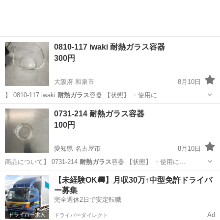
0810-117 iwaki 耐熱ガラス容器
300円
大阪府 和泉市
8月10日
】 0810-117 iwaki
耐熱ガラス
容器 【状態】 ・使用に…
大阪
和泉市
調理器具
iwaki
0731-214 耐熱ガラス容器
100円
愛知県 名古屋市
8月10日
商品について】 0731-214
耐熱ガラス
容器 【状態】 ・使用に…
愛知
名古屋市
食器
耐熱ガラス
【未経験OK🚚】月収30万↑中型免許ドライバ
ー募集
完全週休2日で安定転職
Ad
ドライバーダイレクト