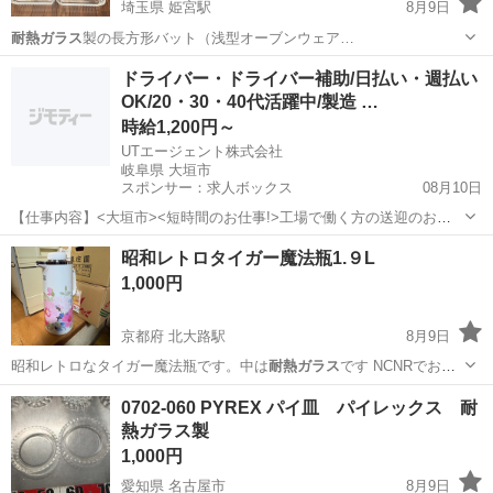
埼玉県 姫宮駅
8月9日
耐熱ガラス
製の長方形バット（浅型オーブンウェア…
埼玉
南埼玉郡
姫宮駅
調理器具
ドライバー・ドライバー補助/日払い・週払い
OK/20・30・40代活躍中/製造 …
時給1,200円～
UTエージェント株式会社
岐阜県 大垣市
スポンサー：求人ボックス
08月10日
【仕事内容】<大垣市><短時間のお仕事!>工場で働く方の送迎のお仕
事 第一種普通自動車免許があればOK!残業ほぼなし <履歴書不要 オン
アルバイト・パート
昭和レトロタイガー魔法瓶1.９L
ライン面接OK><入社キャンペーン実施中!> <業種> 機械・精密機器・
1,000円
金属 <仕事内容> 電...
京都府 北大路駅
8月9日
昭和レトロなタイガー魔法瓶です。中は
耐熱ガラス
です NCNRでお願
いします。
京都
京都市
北大路駅
食器
タイガー魔法瓶
0702-060 PYREX パイ皿 パイレックス 耐
熱ガラス製
1,000円
愛知県 名古屋市
8月9日