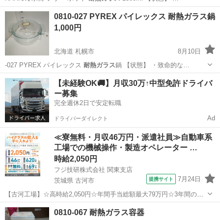
愛知
名古屋市
食器
HARIO
0810-027 PYREX パイレックス 耐熱ガラス鍋
1,000円
北海道 札幌市
8月10日
-027 PYREX パイレックス
耐熱ガラス
鍋 【状態】 ・致命的な…
北海道
札幌市
調理器具
パイレックス
【未経験OK🚚】月収30万↑中型免許ドライバ
ー募集
完全週休2日で安定転職
Ad
ドライバーダイレクト
≪寮無料・月収46万円・派遣社員≫自動車系
工場での機械操作・製造オペレーター …
時給2,050円
フジ技研株式会社 関東支店
7月24日
提携サイト
茨城県 古河市
【古河工場】☆高時給2,050円☆年間手当総額最大79万円☆3年間の手
当総額169万円☆年収630万円可☆寮費無料☆大手トラックメーカーで
茨城
古河市
その他
0810-067 耐熱ガラス容器
の組立組付のお仕事☆自動車業界経験者積極採用中！！【20代でも年