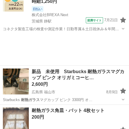
時給1,250円
日払い
株式会社BREXA Next
7月21日
提携サイト
茨城県 静駅
コネクタ製造工場の検査や測定作業！日勤専属＆土日祝休み＆年間休
日128日★クリーンルーム内作業★マイカー通勤OK＆無料駐車場あり
茨城
常陸大宮市
静駅
その他
★就業先食堂利用可！日払い制度あり！《茨城県常陸大宮市》 人気の
工場のお仕事 ◇コネクタ製造工...
新品 未使用 Starbucks 耐熱ガラスマグカ
ップ ピンク オリガミコーヒ…
2,600円
広島県 福山市
8月9日
Starbucks
耐熱ガラス
マグカップ ピンク 3300円 オ…
広島
福山市
食器
耐熱ガラス角皿・バット 4枚セット
200円