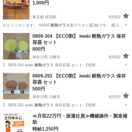
1,000円
東京都 経堂駅
8月9日
がとうございます。 HARIO
耐熱ガラス
製グラタン皿2枚です。 購入
し…
東京
世田谷区
経堂駅
食器
HARIO
0809-304 【ECO割】 iwaki 耐熱ガラス 保存
容器 セット
800円
神奈川県 川崎市
8月9日
】 0809-304 iwaki
耐熱ガラス
保存容器 セット 【状態…
神奈川
川崎市
調理器具
iwaki
0809-292 【ECO割】 iwaki 耐熱ガラス 保存
容器 セット
500円
神奈川県 川崎市
8月9日
】 0809-292 iwaki
耐熱ガラス
保存容器 セット 【状態…
神奈川
川崎市
生活雑貨
iwaki
≪月収22万円・派遣社員≫機械操作・製造補
助
時給1,250円