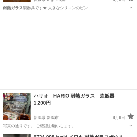
耐熱ガラス
製器具です★ 大きなシリコンのピン…
愛媛
松山市
いよ立花駅
食器
ハリオ HARIO 耐熱ガラス 炊飯器
1,200円
新潟県 新潟市
8月9日
写真の通りです。 ご確認お願いします。
新潟
新潟市
その他
HARIO