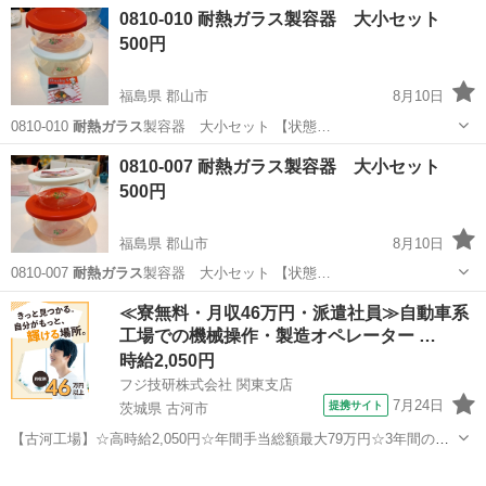
M…
神奈川
大和市
大和駅
食器
0810-010 耐熱ガラス製容器 大小セット
500円
福島県 郡山市
8月10日
0810-010
耐熱ガラス
製容器 大小セット 【状態…
福島
郡山市
調理器具
耐熱ガラス
0810-007 耐熱ガラス製容器 大小セット
500円
福島県 郡山市
8月10日
0810-007
耐熱ガラス
製容器 大小セット 【状態…
福島
郡山市
調理器具
耐熱ガラス
≪寮無料・月収46万円・派遣社員≫自動車系
工場での機械操作・製造オペレーター …
時給2,050円
フジ技研株式会社 関東支店
7月24日
提携サイト
茨城県 古河市
【古河工場】☆高時給2,050円☆年間手当総額最大79万円☆3年間の手
当総額169万円☆年収630万円可☆寮費無料☆大手トラックメーカーで
茨城
古河市
その他
の組立組付のお仕事☆自動車業界経験者積極採用中！！【20代でも年