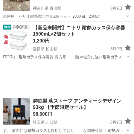
神奈川県 古淵駅
8月9日
未使用 ハリオ耐熱製ボウル2個セット 2000ml、2500ml
神奈川
相模原市
古淵駅
調理器具
【新品未開封】ニトリ 耐熱ガラス保存容器
1500mL×2個セット
1,200円
愛媛県 松山駅
8月9日
ITORI）
耐熱ガラス
保存容器 長方形… ・酸や塩分に強い
耐熱ガラス
製
・熱湯消毒が… クリア ・材質：
耐熱ガラス
、ポリプロピレン… RI 保
愛媛
松山市
松山駅
食器
存容器
耐熱ガラス
ガラス保存容器…
鋳鉄製 薪ストーブ アンティークデザイン
93kg 【季節限定セール】
98,500円
埼玉県 川口駅
8月9日
す。 前面には
耐熱ガラス
を採用しており、… な調理可能 ・
耐熱ガラ