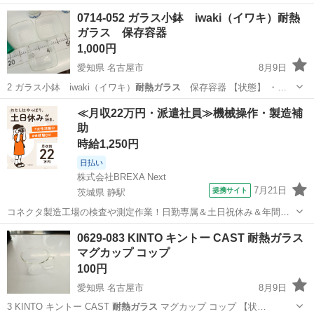
ス
採用 ・独立灰…
埼玉
川口市
川口駅
季節、空調家電
0714-052 ガラス小鉢 iwaki（イワキ）耐熱
ガラス 保存容器
1,000円
愛知県 名古屋市
8月9日
2 ガラス小鉢 iwaki（イワキ）
耐熱ガラス
保存容器 【状態】 ・…
愛知
名古屋市
食器
iwaki
≪月収22万円・派遣社員≫機械操作・製造補
助
時給1,250円
日払い
株式会社BREXA Next
7月21日
提携サイト
茨城県 静駅
コネクタ製造工場の検査や測定作業！日勤専属＆土日祝休み＆年間休
日128日★クリーンルーム内作業★マイカー通勤OK＆無料駐車場あり
茨城
常陸大宮市
静駅
その他
0629-083 KINTO キントー CAST 耐熱ガラス
★就業先食堂利用可！日払い制度あり！《茨城県常陸大宮市》 人気の
マグカップ コップ
工場のお仕事 ◇コネクタ製造工...
100円
愛知県 名古屋市
8月9日
3 KINTO キントー CAST
耐熱ガラス
マグカップ コップ 【状…