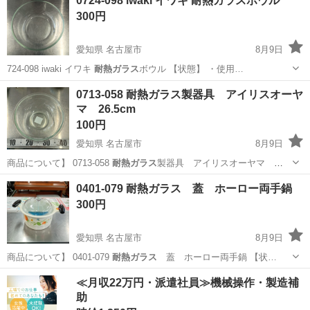
0724-098 iwaki イワキ 耐熱ガラスボウル
300円
愛知県 名古屋市
8月9日
724-098 iwaki イワキ
耐熱ガラス
ボウル 【状態】 ・使用…
愛知
名古屋市
調理器具
0713-058 耐熱ガラス製器具 アイリスオーヤ
マ 26.5cm
100円
愛知県 名古屋市
8月9日
商品について】 0713-058
耐熱ガラス
製器具 アイリスオーヤマ
26.5c…
愛知
名古屋市
調理器具
耐熱ガラス
0401-079 耐熱ガラス 蓋 ホーロー両手鍋
300円
愛知県 名古屋市
8月9日
商品について】 0401-079
耐熱ガラス
蓋 ホーロー両手鍋 【状…
愛知
名古屋市
家電
≪月収22万円・派遣社員≫機械操作・製造補
助