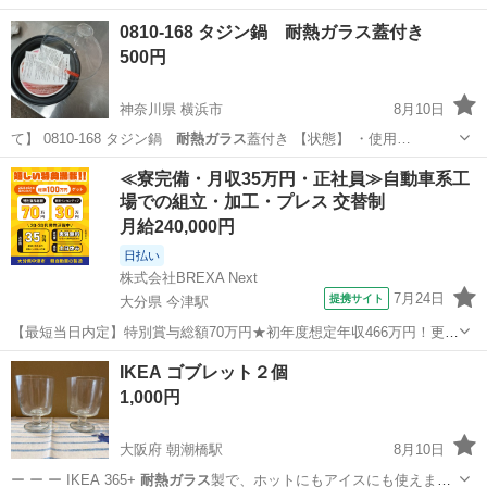
0810-168 タジン鍋 耐熱ガラス蓋付き
500円
神奈川県 横浜市
8月10日
て】 0810-168 タジン鍋
耐熱ガラス
蓋付き 【状態】 ・使用…
神奈川
横浜市
調理器具
タジン鍋
≪寮完備・月収35万円・正社員≫自動車系工
場での組立・加工・プレス 交替制
月給240,000円
日払い
株式会社BREXA Next
7月24日
提携サイト
大分県 今津駅
【最短当日内定】特別賞与総額70万円★初年度想定年収466万円！更新
インセンティブ30万円★無料の備品付き寮完備＆赴任旅費会社負担◎
大分
中津市
今津駅
その他
IKEA ゴブレット２個
業績賞与＆昇給あり！軽自動車の製造業務！ ダイハツ車の製造 大手自
1,000円
動車メーカーである『ダイ...
大阪府 朝潮橋駅
8月10日
ー ー ー IKEA 365+
耐熱ガラス
製で、ホットにもアイスにも使えます