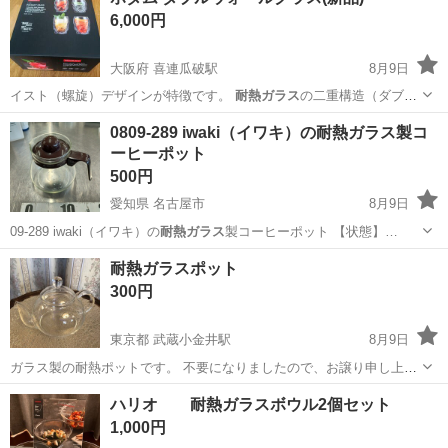
6,000円
工場のお仕事 ◇コネクタ製造工...
大阪府 喜連瓜破駅
8月9日
イスト（螺旋）デザインが特徴です。
耐熱ガラス
の二重構造（ダブル
ウォール）により、…
大阪
大阪市
喜連瓜破駅
食器
ダブルウォールグラス
0809-289 iwaki（イワキ）の耐熱ガラス製コ
ーヒーポット
500円
愛知県 名古屋市
8月9日
09-289 iwaki（イワキ）の
耐熱ガラス
製コーヒーポット 【状態】…
愛知
名古屋市
食器
iwaki
耐熱ガラスポット
300円
東京都 武蔵小金井駅
8月9日
ガラス製の耐熱ポットです。 不要になりましたので、お譲り申し上げ
ます。 大きさは以下をご参照ください。 目安としてお考えください。
東京
小金井市
武蔵小金井駅
食器
ハリオ 耐熱ガラスボウル2個セット
容量 適正量450cc 満水600cc 大きさ 最大幅17cm 最大高さ11.5〜12...
1,000円