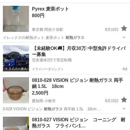
…
大阪
大阪市
朝潮橋駅
食器
Pyrex 麦茶ポット
800円
東京都 阿佐ケ谷駅
8月10日
イレックスの耐熱ポット 麦茶ポット
耐熱ガラス
東京
杉並区
阿佐ケ谷駅
食器
【未経験OK🚚】月収30万↑中型免許ドライバ
ー募集
完全週休2日で安定転職
Ad
ドライバーダイレクト
0810-028 VISION ビジョン 耐熱ガラス 両手
鍋 1.5L 18cm
2,500円
愛知県 小牧市
8月10日
0-028 VISION ビジョン
耐熱ガラス
両手鍋 1.5L 18cm …
愛知
小牧市
調理器具
VISION
0810-027 VISION ビジョン コーニング 耐
熱ガラス フライパン1…