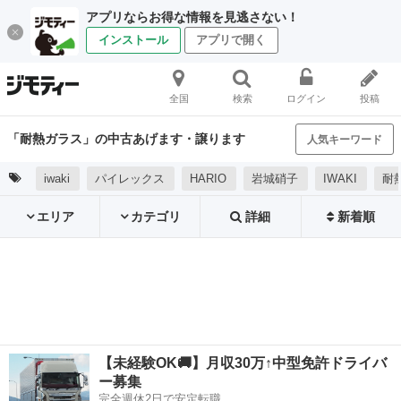
アプリならお得な情報を見逃さない！
インストール
アプリで開く
全国
検索
ログイン
投稿
「耐熱ガラス」の中古あげます・譲ります
人気キーワード
iwaki
パイレックス
HARIO
岩城硝子
IWAKI
耐
エリア
カテゴリ
詳細
新着順
【未経験OK🚚】月収30万↑中型免許ドライバ
ー募集
完全週休2日で安定転職