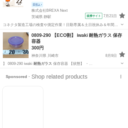
日払い
株式会社BREXA Next
7月21日
提携サイト
茨城県 静駅
コネクタ製造工場の検査や測定作業！日勤専属＆土日祝休み＆年間休
日128日★クリーンルーム内作業★マイカー通勤OK＆無料駐車場あり
茨城
常陸大宮市
静駅
その他
0809-290 【ECO割】 iwaki 耐熱ガラス 保存
★就業先食堂利用可！日払い制度あり！《茨城県常陸大宮市》 人気の
容器
工場のお仕事 ◇コネクタ製造工...
300円
神奈川県 川崎市
8月9日
】 0809-290 iwaki
耐熱ガラス
保存容器 【状態】 ・…
神奈川
川崎市
調理器具
iwaki