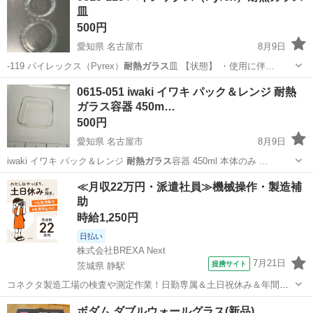
皿
500円
愛知県 名古屋市
8月9日
-119 パイレックス（Pyrex）
耐熱ガラス
皿 【状態】 ・使用に伴…
愛知
名古屋市
食器
Pyrex
0615-051 iwaki イワキ パック＆レンジ 耐熱
ガラス容器 450m…
500円
愛知県 名古屋市
8月9日
iwaki イワキ パック＆レンジ
耐熱ガラス
容器 450ml 本体のみ …
愛知
名古屋市
調理器具
リユース
≪月収22万円・派遣社員≫機械操作・製造補
助
時給1,250円
日払い
株式会社BREXA Next
7月21日
提携サイト
茨城県 静駅
コネクタ製造工場の検査や測定作業！日勤専属＆土日祝休み＆年間休
日128日★クリーンルーム内作業★マイカー通勤OK＆無料駐車場あり
茨城
常陸大宮市
静駅
その他
ボダム ダブルウォールグラス(新品)
★就業先食堂利用可！日払い制度あり！《茨城県常陸大宮市》 人気の