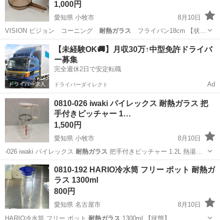
1,000円
愛知県 小牧市
8月10日
VISION ビジョン コーニング
耐熱ガラス
フライパン18cm 【状…
愛知
小牧市
調理器具
コーニング
【未経験OK🚚】月収30万↑中型免許ドライバ
ー募集
完全週休2日で安定転職
Ad
ドライバーダイレクト
0810-026 iwaki パイレックス 耐熱ガラス 把
手付きピッチャー 1…
1,500円
愛知県 小牧市
8月10日
-026 iwaki パイレックス
耐熱ガラス
把手付きピッチャー 1.2L 熱湯…
愛知
小牧市
食器
iwaki
0810-192 HARIO冷水筒 フリー ポット 耐熱ガ
ラス 1300ml
800円
愛知県 名古屋市
8月10日
HARIO冷水筒 フリー ポット
耐熱ガラス
1300ml 【状態】 …