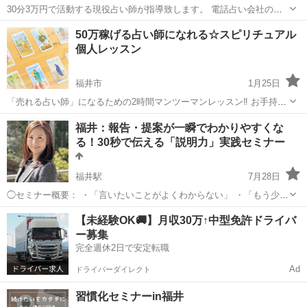
30分3万円で活動する現役占い師が指導致します。 電話占い会社のオ
ーディションに受かるための 2時間のマンツーマンレッスンです。 オ
福井
鯖江市
その他
占い師
50万稼げる占い師になれる☆スピリチュアル
ーディション対策もお伝えいたします。 現在電話占い師は不足してい
個人レッスン
ます。 技術を...
福井市
1月25日
「売れる占い師」になるための2時間マンツーマンレッスン‼ お手持ち
のオラクルカードまたはタロットカードで大丈夫です。 カードの意味
福井
福井市
生活知識
占い師
福井：報告・提案が一瞬でわかりやすくな
は知らなくていいのです。 解説書も開くことはありません。 初心者で
る！30秒で伝える「説明力」実践セミナー
も2時間もあれば...
福井駅
7月28日
◯セミナー概要： ・「言いたいことがよくわからない」 ・「もう少し
簡潔にまとめてほしい」 ・「で、結論は何？」 と言われたことはあり
福井
福井市
福井駅
話し方
コミュニケーション
【未経験OK🚚】月収30万↑中型免許ドライバ
ませんか？ 端的に、わかりやすく話すことは、ビジネスマンにとって
ー募集
必須スキルかも...
完全週休2日で安定転職
Ad
ドライバーダイレクト
習慣化セミナーin福井