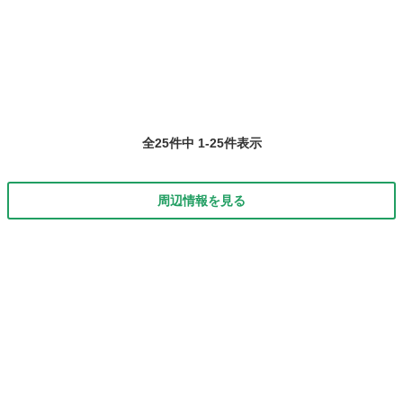
福井
福井市
福井駅
生活知識
講座
０％例外なく！」という法則・意識の高度な仕組みがわかります。 ●
インナーチャイルドの概...
全25件中 1-25件表示
周辺情報を見る