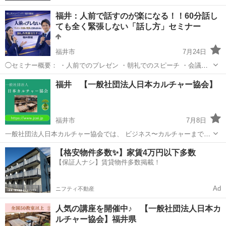
福井：人前で話すのが楽になる！！60分話し
ても全く緊張しない「話し方」セミナー
福井市
7月24日
◯セミナー概要： ・人前でのプレゼン ・朝礼でのスピーチ ・会議で
の発言 人前で話すときに、緊張して声が震えたり、体が固くなった
福井
福井市
話し方
あがり症
福井 【一般社団法人日本カルチャー協会】
り、言いたいことが飛んでしまったりすることはありませんか？ これ
まで、人前で話...
福井市
7月8日
一般社団法人日本カルチャー協会では、 ビジネス〜カルチャーまで、
福井の皆様に、 オンラインやオフラインの 様々な分野の講師が講座を
福井
福井市
生活知識
カルチャー
【格安物件多数✨】家賃4万円以下多数
開講しております。 ◆【講座のご案内】 一般社団法人日本カルチャー
【保証人ナシ】賃貸物件多数掲載！
協会の ...
Ad
ニフティ不動産
人気の講座を開催中♪ 【一般社団法人日本カ
ルチャー協会】福井県