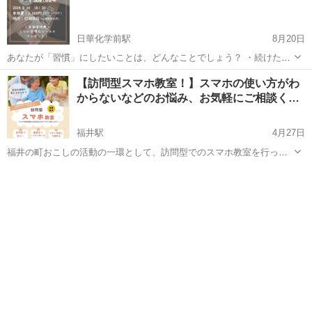
日華化学前駅
8月20日
あなたが「習慣」にしたいことは、どんなことでしょう？ ・続けたい
けど続かない。 ・やめたいけどやめられない。 ・年始に立てた目標を
福井
福井市
日華化学前駅
生活知識
珈琲
【訪問型スマホ教室！】スマホの使い方がわ
忘れていませんか？ 習慣についての考え方を６０分で学ぶことができ
からないなどのお悩み、お気軽にご相談く…
ます。 質問...
福井駅
4月27日
福井の町おこしの活動の一環として、訪問型でのスマホ教室を行って
います！ ※訪問は福井市･鯖江市･越前市に限らせていただきます。他
福井
福井市
福井駅
その他
興味
の地域の方でご希望の方はご相談ください。 お試し期間として無料♪
スマホの使い方を聞きたいけど...