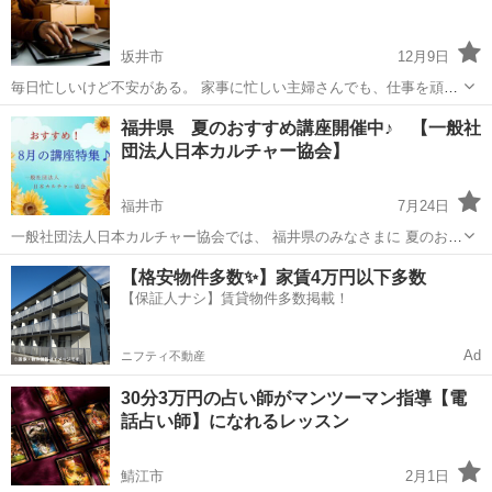
ることができ、 24時...
坂井市
12月9日
毎日忙しいけど不安がある。 家事に忙しい主婦さんでも、仕事を頑張
る会社員の方でも月２、3時間のスキマ時間から始めることの出来る物
福井
坂井市
生活知識
物販
福井県 夏のおすすめ講座開催中♪ 【一般社
販をおしえております。 詳しく聞きたい方はご気軽にお問い合わせく
団法人日本カルチャー協会】
ださい。
福井市
7月24日
一般社団法人日本カルチャー協会では、 福井県のみなさまに 夏のおす
すめ講座の開催をしております。 その他、下記の様々な講座や募集も
福井
福井市
生活知識
オンライン
【格安物件多数✨】家賃4万円以下多数
行っておりますので、 宜しくお願い致します。 ◆【夏のおすすめ講
【保証人ナシ】賃貸物件多数掲載！
座】オン...
Ad
ニフティ不動産
30分3万円の占い師がマンツーマン指導【電
話占い師】になれるレッスン
鯖江市
2月1日