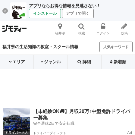
アプリならお得な情報を見逃さない！
インストール
アプリで開く
福井県
検索
ログイン
投稿
福井県の生活知識の教室・スクール情報
人気キーワード
エリア
ジャンル
詳細
新着順
【未経験OK🚚】月収30万↑中型免許ドライバ
ー募集
完全週休2日で安定転職
Ad
ドライバーダイレクト