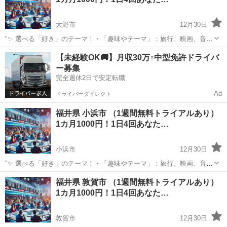
ト！12:0...
大野市
12月30日
"✨ 選べる「好き」のテーマ！・「趣味やテーマ」：旅行、映画、音
楽、ペットなど、好きなものをもっと楽しめる情報をお届けします。
福井
大野市
その他
【未経験OK🚚】月収30万↑中型免許ドライバ
⏰ 1日4回のタイムリーな配信 7:00: 目覚めの1通で1日を元気にスター
ー募集
ト！12:0...
完全週休2日で安定転職
Ad
ドライバーダイレクト
福井県 小浜市 （1週間無料トライアルあり）
1カ月1000円！1日4回あなた…
小浜市
12月30日
"✨ 選べる「好き」のテーマ！・「趣味やテーマ」：旅行、映画、音
楽、ペットなど、好きなものをもっと楽しめる情報をお届けします。
福井
小浜市
その他
BTS
福井県 敦賀市 （1週間無料トライアルあり）
⏰ 1日4回のタイムリーな配信 7:00: 目覚めの1通で1日を元気にスター
1カ月1000円！1日4回あなた…
ト！12:0...
敦賀市
12月30日