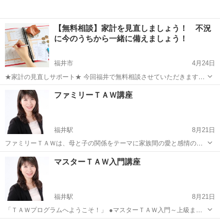
【無料相談】家計を見直しましょう！ 不況
に今のうちから一緒に備えましょう！
福井市
4月24日
★家計の見直しサポート★ 今回福井で無料相談させていただきます！
毎月かかる家計の費用を見直しませんか？ 弊社ファイナンシャルプラ
福井
福井市
生活知識
料金
ファミリーＴＡＷ講座
ンナーがご相談にのります！！ 家計の見直しのコツは、節約効果が続
く固定費を削減...
福井駅
8月21日
ファミリーＴＡＷは、母と子の関係をテーマに家族間の愛と感情の問
題を読み解きます。 ほとんどの人は「愛の定義」をまちがっているた
福井
福井市
福井駅
生活知識
子ども
マスターＴＡＷ入門講座
めに、家族の中でも感情的なトラブルが発生しています。ファミリー
TAWを学ぶと、まず最初に「愛の...
福井駅
8月21日
「ＴＡＷプログラムへようこそ！」 ●マスターＴＡＷ入門～上級まで
の内容がギュッと詰まった講座です。 ●「思考が現実化する。１０