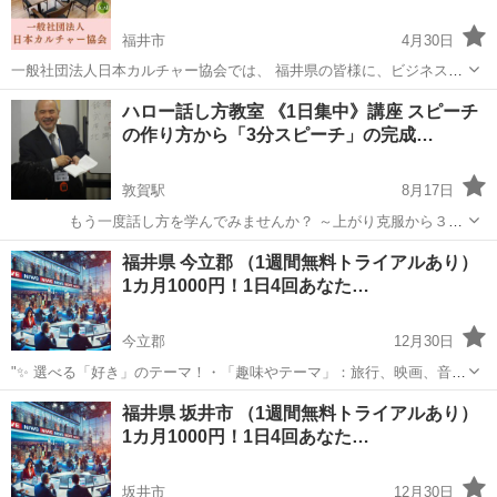
福井市
4月30日
一般社団法人日本カルチャー協会では、 福井県の皆様に、ビジネス〜
カルチャーまで、様々な講座をオンライン・オフラインで開催してお
福井
福井市
生活知識
オンライン
ハロー話し方教室 《1日集中》講座 スピーチ
ります。 下記のURLをクリックすると、日程などの詳細情報を見るこ
の作り方から「3分スピーチ」の完成…
とができ、 24時間ご予約...
敦賀駅
8月17日
もう一度話し方を学んでみませんか？ ～上がり克服から３分
スピーチ作成法ま指導いたします～ ハロー話し方教室では下のイラス
福井
敦賀市
敦賀駅
話し方
会議室
福井県 今立郡 （1週間無料トライアルあり）
ト図にあるように「解説→実習」を「わかるまで、できるまで」何回
1カ月1000円！1日4回あなた…
も繰り返します。 結果、...
今立郡
12月30日
"✨ 選べる「好き」のテーマ！・「趣味やテーマ」：旅行、映画、音
楽、ペットなど、好きなものをもっと楽しめる情報をお届けします。
福井
今立郡
その他
BTS
福井県 坂井市 （1週間無料トライアルあり）
⏰ 1日4回のタイムリーな配信 7:00: 目覚めの1通で1日を元気にスター
1カ月1000円！1日4回あなた…
ト！12:0...
坂井市
12月30日