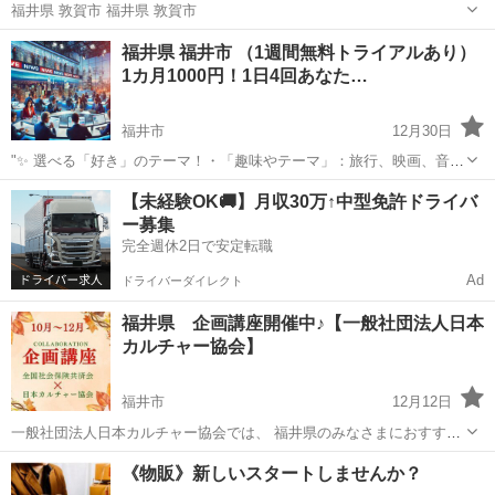
福井県 敦賀市 福井県 敦賀市
福井
敦賀市
その他
無料
福井県 福井市 （1週間無料トライアルあり）
1カ月1000円！1日4回あなた…
福井市
12月30日
"✨ 選べる「好き」のテーマ！・「趣味やテーマ」：旅行、映画、音
楽、ペットなど、好きなものをもっと楽しめる情報をお届けします。
福井
福井市
その他
BTS
【未経験OK🚚】月収30万↑中型免許ドライバ
⏰ 1日4回のタイムリーな配信 7:00: 目覚めの1通で1日を元気にスター
ー募集
ト！12:0...
完全週休2日で安定転職
Ad
ドライバーダイレクト
福井県 企画講座開催中♪【一般社団法人日本
カルチャー協会】
福井市
12月12日
一般社団法人日本カルチャー協会では、 福井県のみなさまにおすすめ
の企画講座の開催をしております。 その他、下記の様々な募集も行っ
福井
福井市
生活知識
先生
《物販》新しいスタートしませんか？
ております。 下記のURLをクリックすると、日程などの詳細情報を見