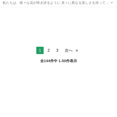
私たちは、様々な花が咲き誇るように 其々に異なる美しさを持ってい
ます。 今あなたは自分らしく生きていますか？ 自分の可能性、輝き、
岐阜
安八郡
烏江駅
心理学
アデプトプログラム
神聖さを思い出し、 唯一無二の大切な自分を生きる始まりの２日間✨
アデプトプログラム®...
1
2
3
次へ
全144件中 1-50件表示