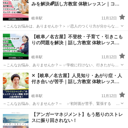
みを解決🌈話し方教室 体験レッスン｜コ…
岐阜駅
11月12日
＜こんなお悩みは、ありませんか？＞ ✅恋人のつくり方が分からない
✅異性との会話が楽しめない ✅好きな人に上手く告白できない ✅長
岐阜
岐阜市
岐阜駅
話し方
コミュニケーション
【岐阜／名古屋】不登校・子育て・引きこも
年、婚活をしているが実らない ✅結婚生活が上手くいかない ✅夫婦仲
りの問題を解決｜話し方教室 体験レッス…
が上手くいっ...
岐阜駅
11月12日
～こんなお悩み、ありませんか？～ ✅学校に行けない、行きたがらな
い ✅友達が出来ない ✅子どもが引きこもりになってしまった ✅子供の
岐阜
岐阜市
岐阜駅
話し方
レッスン
✕【岐阜／名古屋】人見知り・あがり症・人
将来が不安 ✅子供にきつく言ってしまう ✅子供にどう接して良いか分
付き合いが苦手｜話し方教室 体験レッス…
からない ...
岐阜駅
11月12日
～こんなお悩み、ありませんか？～ ✅初対面が苦手、緊張する ✅
人見知りがひどい ✅人づきあいが上手くできない ✅人前で話すと
岐阜
岐阜市
岐阜駅
話し方
あがり症
【アンガーマネジメント】もう怒りのストレ
き視線が気になる ✅友達が長い間いない ✅対人関係の自信がない
スに振り回されない！
...