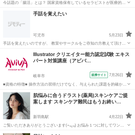
今話題の「腸活」とは？ 国家資格保有しているセラピストが医療的目
線から腸の大切さや予防のことなどをお話しします！ さらに…！！こ
岐阜
岐阜市
岐阜駅
セラピー
サロン
手話を覚えたい
のセミナーをご参加頂いた方のみ サロンの体験を無料でご利用できま
す！！ ぜひこの機会にご参加く...
可児市
5月23日
手話を覚えたいのですが、 教室やサークルをご存知の方教えて頂けま
すか？
岐阜
可児市
手話
サークル
Illustrator クリエイター能力認定試験 エキス
パート対策講座（アビバ…
7月26日
提携サイト
岐阜市
■資格の特徴■ 操作方法の習得だけでなく、与えられた課題を的確かつ
スムーズに行う力が試されることが特長です。実践的なスキルを身に
岐阜
岐阜市
その他
肌悩みに合うドラスト(薬局)スキンケアご提
つけることができるため、多くの方が受験されています。 ■講座の特
案します スキンケア難民はもうお終い…
徴■ Illustratorク...
新羽島駅
4月22日
ご覧いただきありがとうございます(⋆ᴗ͈ˬᴗ͈) お悩み１つに対してワンコ
イン！500円です( ◜ᴗ◝ ) お肌悩みをカウンセリングし、あなたにぴった
岐阜
安八郡
新羽島駅
その他
登録販売者