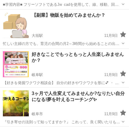
■学習内容■ フリーソフトであるJw_cadを使用して、線、移動、回転
などの基本機能や複雑なオブジェクトの作図、作図効率を上げる機
岐阜
岐阜市
その他
【副業】物販を始めてみませんか？
能、寸法の記入、レイアウトと印刷方法などを学習します。 授業で視
聴した映像解説はご自宅のP...
大垣駅
11月9日
忙しい主婦の方でも、育児の合間の月2～3時間から始めることの出来
る物販を教えております。 初心者サポートもしっかりありますので、
岐阜
大垣市
大垣駅
その他
物販
好きなことでもっともっと人生楽しみません
詳しく聞きたいという方はまずはご気軽にお問い合わせください。
か？
岐阜駅
11月9日
【好きを発掘ワクワク相談会】 自分の好きやワクワクを形に💕 ・ も
っともっと幸せな楽しい人生にしていくために『好きを発掘ワクワク
岐阜
岐阜市
岐阜駅
生活知識
波動
3ヶ月で人生変えてみませんか?なりたい自分
相談会』に参加しませんか? ・ 最近、たくさんの方のお話しを聞かせ
になる!夢を叶えるコーチング✨
ていただいている中で、 ...
岐阜市
11月9日
『引き寄せの法則って知ってますか？』 これって、良く聞いたりもす
るけど。でも、これにも実際に引き寄せが起こる場合と起こらない場