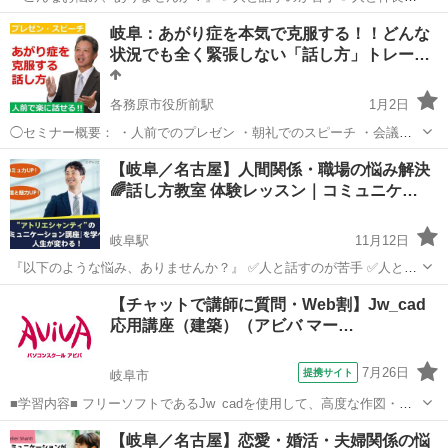
なる方法が分からない ✅話しかけられてもうまく返せない ✅人の輪に
岐阜
岐阜市
岐阜駅
その他
コミュニケーション
岐阜：あがり症を本気で克服する！！どんな
入れない ✅苦手な人が周りにいて困っている ✅職場の人間関係で悩ん
状況でも全く緊張しない「話し方」トレー…
でいる ...
各務原市役所前駅
1月2日
◯セミナー概要： ・人前でのプレゼン ・朝礼でのスピーチ ・会議で
の発言 みなさんは、人前で話すときに、緊張して声が震えたり、体が
岐阜
各務原市
各務原市役所前駅
話し方
あがり症
【岐阜／名古屋】人間関係・職場の悩み解決
固くなったり、言いたいことが飛んでしまったりすることはありませ
🌈話し方教室 体験レッスン｜コミュニケ…
んか？ これま...
岐阜駅
11月12日
『以下のような悩み、ありませんか？』 ✅人と話すのが苦手 ✅人と仲
良くなる方法が分からない ✅話しかけられてもうまく返せない ✅人の
岐阜
岐阜市
岐阜駅
話し方
コミュニケーション
【チャットで講師に質問・Web割】Jw_cad
輪に入れない ✅苦手な人が周りにいて困っている ✅職場の人間関係で
応用講座（建築）（アビバ マー…
悩んでいる...
7月26日
提携サイト
岐阜市
■学習内容■ フリーソフトであるJw_cadを使用して、高度な作図・編
集機能やオプション機能を学習し、機能定着のために建築図面の作図
岐阜
岐阜市
その他
【岐阜／名古屋】恋愛・婚活・夫婦関係の悩
の演習をします。