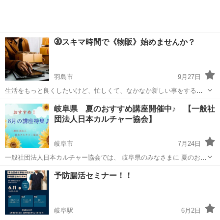
㉚スキマ時間で《物販》始めませんか？
羽島市
9月27日
生活をもっと良くしたいけど、忙しくて、なかなか新しい事をする時
間をまとまって作るのは難しい。 物販に興味あるけど、何からすれば
岐阜
羽島市
生活知識
岐阜県 夏のおすすめ講座開催中♪ 【一般社
いいのか分からない。 そんな方におすすめな物販があります。 毎日忙
団法人日本カルチャー協会】
しく働く会社員の方でも 子育...
岐阜市
7月24日
一般社団法人日本カルチャー協会では、 岐阜県のみなさまに 夏のおす
すめ講座の開催をしております。 その他、下記の様々な講座や募集も
岐阜
岐阜市
生活知識
オンライン
予防腸活セミナー！！
行っておりますので、 宜しくお願い致します。 ◆【夏のおすすめ講
座】オン...
岐阜駅
6月2日