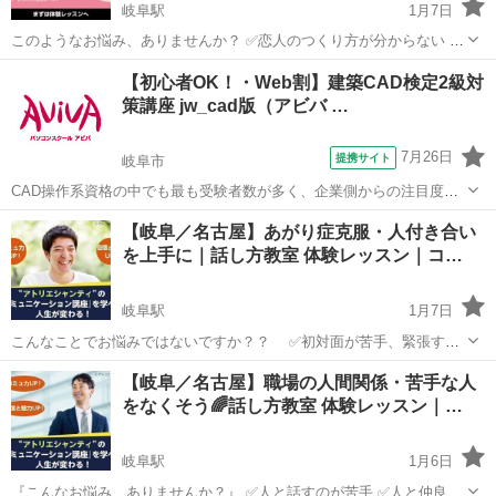
岐阜駅
1月7日
このようなお悩み、ありませんか？ ✅恋人のつくり方が分からない ✅
異性との会話が楽しめない ✅好きな人に上手く告白できない ✅長年、
岐阜
岐阜市
岐阜駅
その他
レッスン
【初心者OK！・Web割】建築CAD検定2級対
婚活をしているが実らない ✅結婚生活が上手くいかない ✅夫婦仲が上
策講座 jw_cad版（アビバ …
手くいって...
7月26日
提携サイト
岐阜市
CAD操作系資格の中でも最も受験者数が多く、企業側からの注目度の
高い人気資格である建築CAD検定試験2級の取得を目指す対策講座で
岐阜
岐阜市
その他
【岐阜／名古屋】あがり症克服・人付き合い
す。
を上手に｜話し方教室 体験レッスン｜コ…
岐阜駅
1月7日
こんなことでお悩みではないですか？？ ✅初対面が苦手、緊張する
✅人見知りがひどい ✅人づきあいが上手くできない ✅人前で話
岐阜
岐阜市
岐阜駅
その他
レッスン
【岐阜／名古屋】職場の人間関係・苦手な人
すとき視線が気になる ✅友達が長い間いない ✅対人関係の自信が
をなくそう🌈話し方教室 体験レッスン｜…
ない ...
岐阜駅
1月6日
『こんなお悩み、ありませんか？』 ✅人と話すのが苦手 ✅人と仲良く