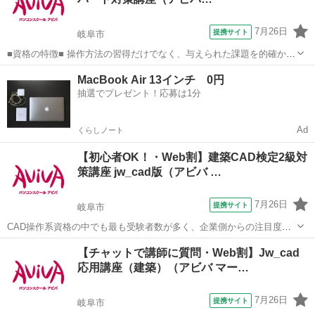
[CAD知識だけでなく...
7月26日
提携サイト
岐阜市
■資格の特徴■ 操作方法の習得だけでなく、与えられた課題を的確かつ
スムーズに行う力が試されることが特長です。実践的なスキルを身に
岐阜
岐阜市
その他
MacBook Air 13インチ 0円
つけることができるため、多くの方が受験されています。 ■講座の特
抽選でプレゼント！応募は1分
徴■ Illustratorク...
Ad
くらしノート
【初心者OK！・Web割】建築CAD検定2級対
策講座 jw_cad版（アビバ …
7月26日
提携サイト
岐阜市
CAD操作系資格の中でも最も受験者数が多く、企業側からの注目度の
高い人気資格である建築CAD検定試験2級の取得を目指す対策講座で
岐阜
岐阜市
その他
【チャットで講師に質問・Web割】Jw_cad
す。
応用講座（建築）（アビバ マー…
7月26日
提携サイト
岐阜市