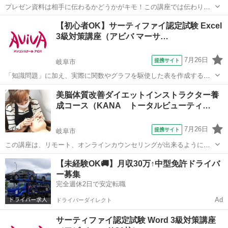
プレゼン資料は相手に伝わるかどうかがキモ！この講座では伝わりや
すくするノウハウをケーススタディーを用いて学習します。 ■学習内
岐阜
岐阜市
その他
【初心者OK】サーティファイ認定試験 Excel
容■ 情報の伝達力や訴求力が高く、相手に伝わりやすい提案書の作り
3級対策講座（アビバ マーサ…
方を学習する講座です。実際のビ...
7月26日
提携サイト
岐阜市
「知識問題」に加え、実際に関数やグラフを駆使した表を作成する
「実技問題」を解くことで、実践的な能力を証明できる資格制度の、3
岐阜
岐阜市
その他
美脳体質改善ダイエットインストラクター養
級対策講座です。
成コース（KANA トータルビューティ…
7月26日
提携サイト
岐阜市
この講座は、リモート、オンラインカウンセリングが出来るようにな
る、今の時期にあったカリキュラムになっております。ダイエット＆
岐阜
岐阜市
心理学
【未経験OK🚚】月収30万↑中型免許ドライバ
心理メンタルの事を徹底的に学びます 美脳＝マインド学を学んでみま
ー募集
せんか？
完全週休2日で安定転職
Ad
ドライバーダイレクト
サーティファイ認定試験 Word 3級対策講座