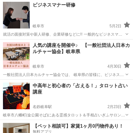
岐阜
岐阜市
その他
ビジネスマナー研修
格制度の、2級対策講座です。
岐阜市
5月2日
就活の面接対策や新人研修、企業研修などに!! 一般的なビジネスマナ
ーのルールを学ぶというだけでなく、 信頼と好感をもっていただけ
岐阜
岐阜市
マナー
ビジネスマナー
人気の講座を開催中♪ 【一般社団法人日本カ
る、品がよくきちんとみえる所作、礼儀とおもてなしの心が伝わる言
ルチャー協会】岐阜県
葉遣い、ビジネスマインド、コミ...
岐阜市
4月30日
一般社団法人日本カルチャー協会では、 岐阜県の皆様に、ビジネス〜
カルチャーまで、様々な講座をオンライン・オフラインで開催してお
岐阜
岐阜市
生活知識
オンライン
中高年と初心者の「占える！」タロット占い
ります。 下記のURLをクリックすると、日程などの詳細情報を見るこ
講座
とができ、 24時間ご予約...
名鉄岐阜駅
2月23日
岐阜市八幡町(金公園そば)にある霊感タロット＆手相占いぎふサロン女
神ウシャスの服部です。 私自身もダンススタジオ経営と並行しての占
岐阜
岐阜市
名鉄岐阜駅
生活知識
タロットカード
【ペット相談可】家賃1ヶ月0円物件あり！
い師なので、副業と捉えられなくもありませんね。もっとも、ここま
無料アプリ
でくるとどちらが本業？なんて話...