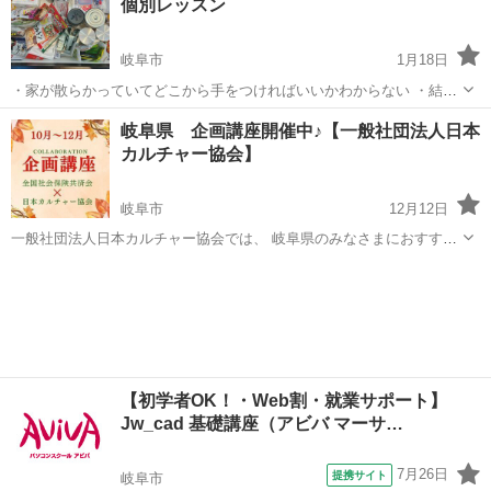
個別レッスン
わりにもしたくない…」 そ...
岐阜市
1月18日
・家が散らかっていてどこから手をつければいいかわからない ・結
婚、引っ越しなど、人生や生活が変わるイベントの予定がある ・そろ
岐阜
岐阜市
その他
片づけ
岐阜県 企画講座開催中♪【一般社団法人日本
そろ終活を考えはじめたい 人生を変えたい・変わりたいと思った時
カルチャー協会】
『空間』『人間関係』『...
岐阜市
12月12日
一般社団法人日本カルチャー協会では、 岐阜県のみなさまにおすすめ
の企画講座の開催をしております。 その他、下記の様々な募集も行っ
岐阜
岐阜市
生活知識
ております。 下記のURLをクリックすると、日程などの詳細情報を見
ることができ、 24時...
【初学者OK！・Web割・就業サポート】
Jw_cad 基礎講座（アビバ マーサ…
7月26日
提携サイト
岐阜市