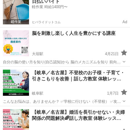
日払いバイト
りの商品をご提案します- ̗̀ ( ˶'ᵕ'˶) ̖́- ご提案す...
軽作業 時給1400円〜
Ad
ヒバライドットコム
脳を刺激し楽しく人生を豊かにする講座
大垣駅
4月21日
自分の脳の使い方を知り(自己認知)から 脳のメカニズムを知り 前向き
思考の創り方を知り自己肯定感を高め 未来思考にシフトチェンジをし
岐阜
大垣市
大垣駅
心理学
講座
【岐阜／名古屋】不登校のお子様・子育て・
なりたい自分になりアイデンティティ確立する 4講座 大学教授監修さ
引きこもりを改善｜話し方教室 体験レッ…
れた講座を基に作られ...
岐阜駅
1月7日
こんなお悩みは、ありませんか？ ✅学校に行けない（不登校） ✅友達
が出来ない ✅お子さんが引きこもりになってしまった ✅子供の将来が
岐阜
岐阜市
岐阜駅
その他
レッスン
【岐阜／名古屋】婚活を長引かせない・夫婦
不安 ✅子供にきつく言ってしまう ✅子供にどう接して良いか分からな
関係の問題解決🌈話し方教室 体験レッス…
い ...