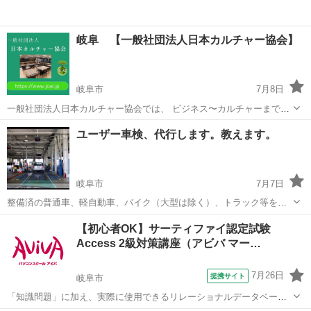
岐阜 【一般社団法人日本カルチャー協会】
岐阜市
7月8日
一般社団法人日本カルチャー協会では、 ビジネス〜カルチャーまで、
岐阜の皆様に、 オンラインやオフラインの 様々な分野の講師が講座を
岐阜
岐阜市
生活知識
カルチャー
ユーザー車検、代行します。教えます。
開講しております。 ◆【講座のご案内】 一般社団法人日本カルチャー
協会の ...
岐阜市
7月7日
整備済の普通車、軽自動車、バイク（大型は除く）、トラック等を預
かり、岐阜陸運局または軽自動車協会の車検場で車検を受けてきま
岐阜
岐阜市
その他
【初心者OK】サーティファイ認定試験
す。 また、ユーザー車検を覚えたい方には教えます。 車両は合格でき
Access 2級対策講座（アビバ マー…
る状態に整備できているこ...
7月26日
提携サイト
岐阜市
「知識問題」に加え、実際に使用できるリレーショナルデータベース
を作成する「実技問題」を解くことで、実践的な能力を証明できる資