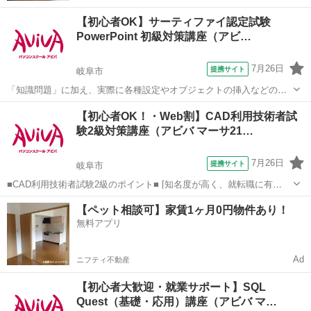
【初心者OK】サーティファイ認定試験
PowerPoint 初級対策講座（アビ…
7月26日
提携サイト
岐阜市
「知識問題」に加え、実際に各種設定やオブジェクトの挿入などの機
能を駆使したプレゼンテーションを作成する「実技問題」を解くこと
岐阜
岐阜市
その他
【初心者OK！・Web割】CAD利用技術者試
で、実践的な能力を証明できる資格制度の、初級対策講座です。 アビ
験2級対策講座（アビバ マーサ21…
バのパソコン講座は全て、受講内容・...
7月26日
提携サイト
岐阜市
■CAD利用技術者試験2級のポイント■ [知名度が高く、就転職に有
利！] CAD資格の中でも知名度が高く、採用などで優遇する資格として
岐阜
岐阜市
その他
【ペット相談可】家賃1ヶ月0円物件あり！
挙げている企業も多く、就職・転職を考えている方におすすめです。
無料アプリ
[CAD知識だけでなく...
Ad
ニフティ不動産
【初心者大歓迎・就業サポート】SQL
Quest（基礎・応用）講座（アビバ マ…