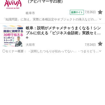
（アビバ マーサ21校）
7月26日
提携サイト
岐阜市
「知識問題」に加え、実際に各種設定やオブジェクトの挿入などの機
能を駆使した文書を作成する「実技問題」を解くことで、実践的な能
岐阜
岐阜市
その他
岐阜：説明がメチャメチャうまくなる！シン
力を証明できる資格制度の、3級対策講座です。
プルに伝える「ビジネス会話術」実践セミ…
大垣市
7月24日
◯セミナー概要： ・説明したつもりが伝わってない… ・つまりどうい
うこと？と聞き返されてしまう… ・もう少し端的にまとめてくれな
岐阜
大垣市
話し方
コミュニケーション
い？と言われてしまう… そんな経験、ありませんか? これらを解決す
るには説明力の基...