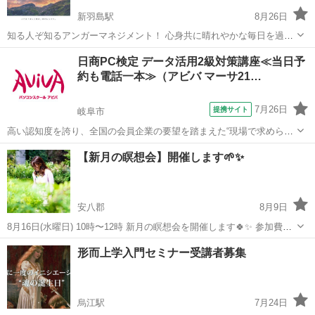
新羽島駅
8月26日
知る人ぞ知るアンガーマネジメント！ 心身共に晴れやかな毎日を過ご
すために 当日から使えるスキルを習得されませんか？(^^) ご質問はこ
岐阜
安八郡
新羽島駅
その他
アンガーマネジメント
日商PC検定 データ活用2級対策講座≪当日予
ちらのページからメールにてお気軽にお問い合わせください。 講師
約も電話一本≫（アビバ マーサ21…
一般財団法人アンガーマ...
7月26日
提携サイト
岐阜市
高い認知度を誇り、全国の会員企業の要望を踏まえた“現場で求められ
ているスキル”、つまり実務を強く想定したスキルが身につく「日商PC
岐阜
岐阜市
その他
【新月の瞑想会】開催します🌱✨
検定 データ活用2級」の取得に向けた学習を行います。
安八郡
8月9日
8月16日(水曜日) 10時〜12時 新月の瞑想会を開催します🍀✨ 参加費
1,000円 定員 3名様 場所 ヒーリングサロンSophia(岐阜県安八郡輪
岐阜
安八郡
セラピー
ヒーリング
形而上学入門セミナー受講者募集
之内町) 🌱ストレスを解消したい方 🌱リラックスしたい方 🌱...
烏江駅
7月24日