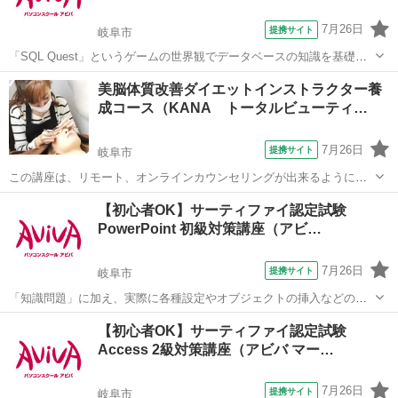
7月26日
提携サイト
岐阜市
「SQL Quest」というゲームの世界観でデータベースの知識を基礎か
ら学習していきます。演習課題を中心とし、難しい専門用語も身近な
岐阜
岐阜市
その他
美脳体質改善ダイエットインストラクター養
言葉に置き換えて解説します。
成コース（KANA トータルビューティ…
7月26日
提携サイト
岐阜市
この講座は、リモート、オンラインカウンセリングが出来るようにな
る、今の時期にあったカリキュラムになっております。ダイエット＆
岐阜
岐阜市
心理学
【初心者OK】サーティファイ認定試験
心理メンタルの事を徹底的に学びます 美脳＝マインド学を学んでみま
PowerPoint 初級対策講座（アビ…
せんか？
7月26日
提携サイト
岐阜市
「知識問題」に加え、実際に各種設定やオブジェクトの挿入などの機
能を駆使したプレゼンテーションを作成する「実技問題」を解くこと
岐阜
岐阜市
その他
【初心者OK】サーティファイ認定試験
で、実践的な能力を証明できる資格制度の、初級対策講座です。 アビ
Access 2級対策講座（アビバ マー…
バのパソコン講座は全て、受講内容・...
7月26日
提携サイト
岐阜市