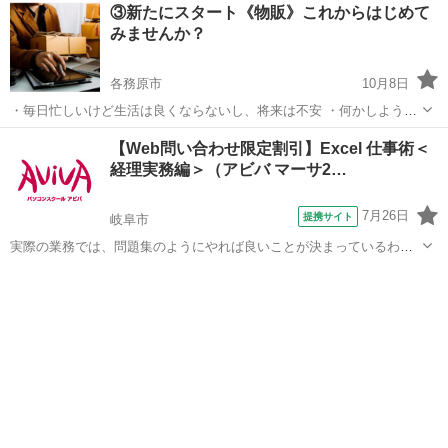
岐阜
岐阜市
生活知識
セッション
③新たにスタート《物販》これからはじめて
合がありますよね？ 思い通りにいく人と行かない人….. その違いは
みませんか？
何????????? ど...
各務原市
10月8日
・毎日忙しいけど生活は良くならないし、将来は不安 ・何かしようと
思っても忙しくてなかなか時間が取れない ・そもそも何をしていいの
岐阜
各務原市
生活知識
コミュニケーション
【Web問い合わせ限定割引】Excel 仕事術＜
かも分からない そんな方にピッタリな物販があります。 毎日忙しく仕
経理実務編＞（アビバ マーサ2…
事に頑張る会社員の方で...
7月26日
提携サイト
岐阜市
実際の業務では、問題集のようにやれば良いことが決まっているわけ
ではありません。この講座では【よくある上司の指示】からスタート
岐阜
岐阜市
その他
します。意図を汲み取り、Excelを"使える"人になるための経理実務に
特化した講座です。 ■学習内...