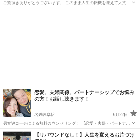
ご覧頂きありがとうございます。 このまま人生の転機を迎えて大丈夫
だろうか、、、 そんな事を考えた事はありませんか？ 結婚・出産・住
岐阜
岐阜市
その他
お金
宅購入のご予定がある方や経験されたばかりの皆さま限定ですがライ
フプランをお金のプロと一緒...
恋愛、夫婦関係、パートナーシップでお悩み
の方！お話し聴きます！
名鉄岐阜駅
6月22日
男女Wコーチによる無料カウンセリング！ 【恋愛・夫婦・パートナー
シップで悩んでいるあなたへ】 「どうして、こんなにも苦しいのに、
岐阜
岐阜市
名鉄岐阜駅
その他
コーチ
【リバウンドなし！】人生を変えるお片づけ
誰にも言えないんだろう…」 「もう頑張りたくない、でもこのまま終