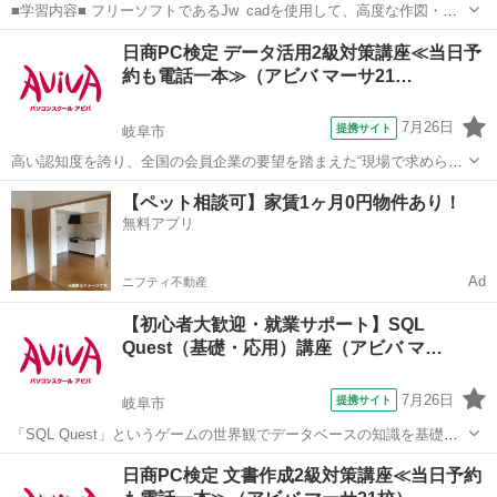
■学習内容■ フリーソフトであるJw_cadを使用して、高度な作図・編
集機能やオプション機能を学習し、機能定着のために建築図面の作図
岐阜
岐阜市
その他
日商PC検定 データ活用2級対策講座≪当日予
の演習をします。
約も電話一本≫（アビバ マーサ21…
7月26日
提携サイト
岐阜市
高い認知度を誇り、全国の会員企業の要望を踏まえた“現場で求められ
ているスキル”、つまり実務を強く想定したスキルが身につく「日商PC
岐阜
岐阜市
その他
【ペット相談可】家賃1ヶ月0円物件あり！
検定 データ活用2級」の取得に向けた学習を行います。
無料アプリ
Ad
ニフティ不動産
【初心者大歓迎・就業サポート】SQL
Quest（基礎・応用）講座（アビバ マ…
7月26日
提携サイト
岐阜市
「SQL Quest」というゲームの世界観でデータベースの知識を基礎か
ら学習していきます。演習課題を中心とし、難しい専門用語も身近な
岐阜
岐阜市
その他
日商PC検定 文書作成2級対策講座≪当日予約
言葉に置き換えて解説します。