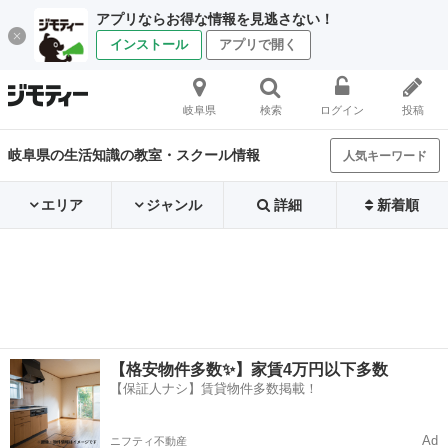
アプリならお得な情報を見逃さない！
インストール
アプリで開く
岐阜県
検索
ログイン
投稿
岐阜県の生活知識の教室・スクール情報
人気キーワード
エリア
ジャンル
詳細
新着順
【格安物件多数✨】家賃4万円以下多数
【保証人ナシ】賃貸物件多数掲載！
Ad
ニフティ不動産