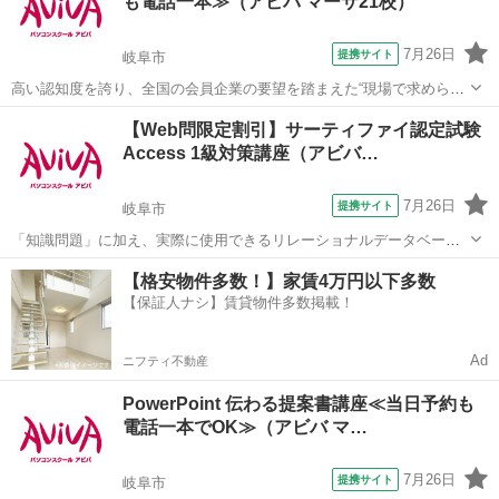
も電話一本≫（アビバ マーサ21校）
7月26日
提携サイト
岐阜市
高い認知度を誇り、全国の会員企業の要望を踏まえた“現場で求められ
ているスキル”、つまり実務を強く想定したスキルが身につく「日商PC
岐阜
岐阜市
その他
【Web問限定割引】サーティファイ認定試験
検定 文書作成2級」の取得に向けた学習を行います。
Access 1級対策講座（アビバ…
7月26日
提携サイト
岐阜市
「知識問題」に加え、実際に使用できるリレーショナルデータベース
を作成する「実技問題」を解くことで、実践的な能力を証明できる資
岐阜
岐阜市
その他
【格安物件多数！】家賃4万円以下多数
格制度の、1級対策講座です。
【保証人ナシ】賃貸物件多数掲載！
Ad
ニフティ不動産
PowerPoint 伝わる提案書講座≪当日予約も
電話一本でOK≫（アビバ マ…
7月26日
提携サイト
岐阜市