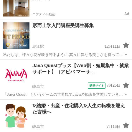
Ad
ニフティ不動産
形而上学入門講座受講生募集
烏江駅
12月11日
私たちは、様々な花が咲き誇るように 其々に異なる美しさを持ってい
ます。 今あなたは自分らしく生きていますか？ 自分の可能性、輝き、
岐阜
安八郡
烏江駅
心理学
アデプトプログラム
Java Questプラス【Web割・短期集中・就業
神聖さを思い出し、 唯一無二の大切な自分を生きる始まりの２日間✨
サポート】（アビバ マーサ…
アデプトプログラム®...
7月26日
提携サイト
岐阜市
「Java Quest」というゲームの世界観でJavaの知識を学習していきま
す。難しい専門用語も身近な言葉に置き換えて解説するから初学者で
岐阜
岐阜市
その他
✨結婚・出産・住宅購入✨人生の転機を迎え
も安心です！ アビバのパソコン講座は全て、受講内容・ソフト・学習
た皆様へ
の進め方などが自由に...
岐阜市
7月16日