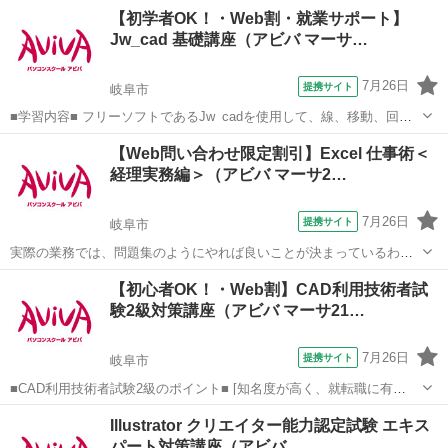
す。難しい専門用語も身近な言葉に置き換えて解説するから初学者で
岐阜
岐阜市
その他
【初学者OK！・Web割・就業サポート】
も安心です！ アビバのパソコン講座は全て、受講内容・ソフト・学習
Jw_cad 基礎講座（アビバ マーサ…
の進め方などが自由に...
7月26日
提携サイト
岐阜市
■学習内容■ フリーソフトであるJw_cadを使用して、線、移動、回転
などの基本機能や複雑なオブジェクトの作図、作図効率を上げる機
岐阜
岐阜市
その他
【Web問い合わせ限定割引】Excel 仕事術＜
能、寸法の記入、レイアウトと印刷方法などを学習します。 授業で視
経理実務編＞（アビバ マーサ2…
聴した映像解説はご自宅のP...
7月26日
提携サイト
岐阜市
実際の業務では、問題集のようにやれば良いことが決まっているわけ
ではありません。この講座では【よくある上司の指示】からスタート
岐阜
岐阜市
その他
【初心者OK！・Web割】CAD利用技術者試
します。意図を汲み取り、Excelを"使える"人になるための経理実務に
験2級対策講座（アビバ マーサ21…
特化した講座です。 ■学習内...
7月26日
提携サイト
岐阜市
■CAD利用技術者試験2級のポイント■ [知名度が高く、就転職に有
利！] CAD資格の中でも知名度が高く、採用などで優遇する資格として
岐阜
岐阜市
その他
Illustrator クリエイター能力認定試験 エキス
挙げている企業も多く、就職・転職を考えている方におすすめです。
パート対策講座（アビバ…