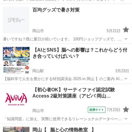
を通してより良く生きるヒントを共有することを目的に、自身の自宅
岡山
岡山市
心理学
アーユルヴェーダ
百均グッズで暑さ対策
兼アトリエを開放したワークショップなどを行っております。 今回は
東京からアーユルヴ...
岡山市
5月21日
暑いですね？既に夏日が続いています。 100円ショップグッズで、自
宅の暑さ対策をしませんか？ 細々と対策をする事で、かなりエアコン
岡山
岡山市
その他
ワイヤー
【AIとSNS】脳への影響は？これからどう付
の電気代を抑えられますし、住み心地が良くなります。 知識を出し惜
き合っていけばいい？
しみする気は無いです。 ...
岡山駅
3月23日
【脳科学で人生を豊かにする特別講演会 2025 in 岡山 】のご案内 AIと
SNSは、私たちの脳🧠にどんな影響を与え、そして私たちはそれらと
岡山
岡山市
岡山駅
心理学
SNS
【初心者OK】サーティファイ認定試験
どう付き合っていくのがよいのか？ これからの時代に必要不可欠なも
Access 2級対策講座（アビバ 岡山…
のだからこそ、...
7月23日
提携サイト
岡山市
「知識問題」に加え、実際に使用できるリレーショナルデータベース
を作成する「実技問題」を解くことで、実践的な能力を証明できる資
岡山
岡山市
その他
岡山【⠀脳と心の情熱教室⠀】
格制度の、2級対策講座です。