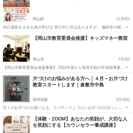
岡山駅
11月6日
自己成長をさせる為の学びは 世の中に沢山ありますが、 脳科学の観点
から 脳のメカニズムを使っているものは 今までありませんでした。
岡山
岡山市
岡山駅
その他
【岡山市教育委員会後援】キッズマネー教室
様々な学問を越境し作られた、 脳大成理論を用いて物理的、 情報的に
脳を刺激し活性化させる...
岡山市
7月4日
【岡山市教育委員会後援事業】 2022年度から高等学校の学習指導要領
に「金融教育」が加わりました。 一方で、他の先進国では小学生程度
岡山
岡山市
その他
お金
片づけのお悩みがある方へ｜４月～お片づけ
から「お金」についての学びをスタートさせているところも ありま
教室スタートします｜倉敷市中島
す。 弊社では...
西阿知駅
3月30日
日々のお片づけが楽になる、リバウンドしづらいお片づけの正しい順
序をご存じですか？ この教室は全3回を月1ペースで学んでいただく講
岡山
倉敷市
西阿知駅
その他
片づけ
【体験・ZOOM】あなたの笑顔が、大切な人
座型です。 学んだことをご自宅で実践して進めていただけます。 こん
を笑顔にする【カウンセラー養成講座】
な方にオ...