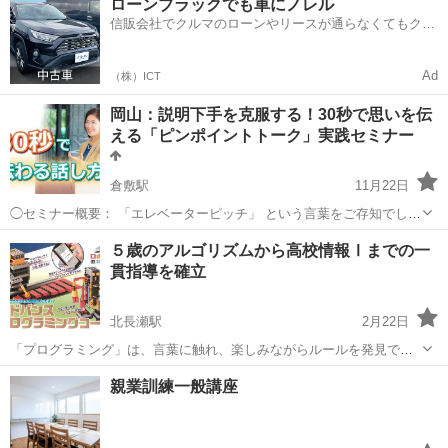
ローンブラックでも車にノレル
の力だけであの衝動に打ち克った方がいらっしゃったら、 ほんと尊敬
信販会社でクルマのローンやリースが通らなくてもクル
します。すご...
マをご利用いただけるサービスがあります！
Ad
（株）ICT
岡山：説明下手を克服する！30秒で思いを伝
える「ピンポイントトーク」実践セミナー
倉敷駅
11月22日
◯セミナー概要： 「エレベーターピッチ」 という言葉をご存知でしょ
うか？ ITの本拠地シリコンバレーでは、 「エレベーターの中で投資家
岡山
倉敷市
倉敷駅
話し方
コミュニケーション
５歳のアルゴリズムから高校情報Ⅰまでの一
に会ったら、起業家は自分のビジネスプランを30秒で的確に伝えられ
貫指導を確立
なければ、その...
北長瀬駅
2月22日
「プログラミング」は、言葉に触れ、楽しみながらルールを発見でき
るよう設計されています。 命令の組合わせや並び方を発見できれば、
岡山
岡山市
北長瀬駅
科学
ペン
親業訓練一般講座
今までにないような表現を生み出すことができます。 未来を担ってい
く子どもたちが、情報の享受者に...