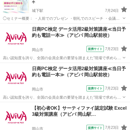
城下駅
7月24日
◯セミナー概要： ・人前でのプレゼン ・朝礼でのスピーチ ・会議で
の発言 みなさんは、人前で話すときに、緊張して声が震えたり、体が
岡山
岡山市
城下駅
話し方
劇団
日商PC検定 データ活用2級対策講座≪当日予
固くなったり、言いたいことが飛んでしまったりすることはありませ
約も電話一本≫（アビバ 岡山駅前校）
んか？ これま...
7月23日
提携サイト
岡山市
高い認知度を誇り、全国の会員企業の要望を踏まえた“現場で求められ
ているスキル”、つまり実務を強く想定したスキルが身につく「日商PC
岡山
岡山市
その他
日商PC検定 データ活用2級対策講座≪当日予
検定 データ活用2級」の取得に向けた学習を行います。
約も電話一本≫（アビバ 岡山駅前校）
7月23日
提携サイト
岡山市
高い認知度を誇り、全国の会員企業の要望を踏まえた“現場で求められ
ているスキル”、つまり実務を強く想定したスキルが身につく「日商PC
岡山
岡山市
その他
【初心者OK】サーティファイ認定試験 Excel
検定 データ活用2級」の取得に向けた学習を行います。
3級対策講座（アビバ 岡山駅…
7月23日
提携サイト
岡山市