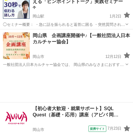
える「ピンポイントトーク」実践セミナー
ずっとずっとそうで...
岡山駅
1月2日
◯セミナー概要： ・急に話を振られると返答に困る ・突然質問される
と上手く言葉にできない ・自分の考えを整理するのが苦手 ・つい説明
岡山
岡山市
岡山駅
話し方
コミュニケーション
岡山県 企画講座開催中♪【一般社団法人日本
が長くなってしまう 「簡潔に伝えよう」「結論から話そう」、そう意
カルチャー協会】
識はするものの...
岡山市
12月12日
一般社団法人日本カルチャー協会では、 岡山県のみなさまにおすすめ
の企画講座の開催をしております。 その他、下記の様々な募集も行っ
岡山
岡山市
生活知識
先生
ております。 下記のURLをクリックすると、日程などの詳細情報を見
ることができ、 24時...
【初心者大歓迎・就業サポート】SQL
Quest（基礎・応用）講座（アビバ 岡…
7月23日
提携サイト
岡山市