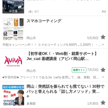
マをご利用いただけるサービスがあります！
Ad
（株）ICT
スマホコーティング
岡山市
5月20日
半額キャンペーン中！！ スマホコーティング4,400円→2,200円！ ・よ
くスマホを落として割ってしまう ・指紋が目立つ ・衛生面が心配 そ
岡山
岡山市
その他
【初学者OK！・Web割・就業サポート】
んな方にピッタリです😊 定員に達し次第終了します！
Jw_cad 基礎講座（アビバ 岡山駅…
7月23日
提携サイト
岡山市
■学習内容■ フリーソフトであるJw_cadを使用して、線、移動、回転
などの基本機能や複雑なオブジェクトの作図、作図効率を上げる機
岡山
岡山市
その他
岡山：突然話を振られても慌てない！30秒で
能、寸法の記入、レイアウトと印刷方法などを学習します。 授業で視
パッと答えられる「話し方メソッド」実…
聴した映像解説はご自宅のP...
倉敷駅
1月30日