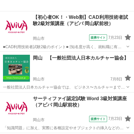
【初心者OK！・Web割】CAD利用技術者試
験2級対策講座（アビバ 岡山駅前校）
7月23日
提携サイト
岡山市
■CAD利用技術者試験2級のポイント■ [知名度が高く、就転職に有
利！] CAD資格の中でも知名度が高く、採用などで優遇する資格として
岡山
岡山市
その他
岡山 【一般社団法人日本カルチャー協会】
挙げている企業も多く、就職・転職を考えている方におすすめです。
[CAD知識だけでなく...
岡山市
7月8日
一般社団法人日本カルチャー協会では、 ビジネス〜カルチャーまで、
岡山の皆様に、 オンラインやオフラインの 様々な分野の講師が講座を
岡山
岡山市
生活知識
カルチャー
サーティファイ認定試験 Word 3級対策講座
開講しております。 ◆【講座のご案内】 一般社団法人日本カルチャー
（アビバ 岡山駅前校）
協会の ...
7月23日
提携サイト
岡山市
「知識問題」に加え、実際に各種設定やオブジェクトの挿入などの機
能を駆使した文書を作成する「実技問題」を解くことで、実践的な能