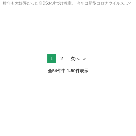
昨年も大好評だったKIDSお片づけ教室。 今年は新型コロナウイルス感
染防止のため、気軽にご参加いただける「オンライン」開催です。 小
岡山
岡山市
岡山駅
その他
片づけ
学生の子どもたちだけではなく、お父さんやお母さん、ご兄弟もご一
緒にぜひご参加ください。 ...
1
2
次へ
全54件中 1-50件表示