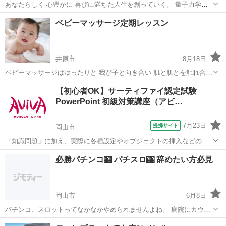
あなたらしく 心豊かに 喜びに満ちた人生を創っていく。 量子力学、
機能性脳科学、 DNA振動学を 分かりやすく取り入れながら 言葉の意
岡山
倉敷市
新倉敷駅
心理学
量子力学
ベビーマッサージ定期レッスン
味や 心の仕組みを、 体を使った楽しい実験を取り入れながら...
井原市
8月18日
ベビーマッサージはゆったりと 我が子と向き合い 肌と肌とを触れ合わ
せることで 親子のコミュニケーションを楽しむ時間！ 赤ちゃんはベビ
岡山
井原市
生活知識
ママ
【初心者OK】サーティファイ認定試験
ーマッサージで 大好きなママのやさしい語りかけと あたたかいママの
PowerPoint 初級対策講座（アビ…
手による心地よい刺激で 心...
7月23日
提携サイト
岡山市
「知識問題」に加え、実際に各種設定やオブジェクトの挿入などの機
能を駆使したプレゼンテーションを作成する「実技問題」を解くこと
岡山
岡山市
その他
必勝パチンコ🎰 パチスロ🎰 辞めたい方必見
で、実践的な能力を証明できる資格制度の、初級対策講座です。 アビ
バのパソコン講座は全て、受講内容・...
岡山市
6月8日
パチンコ、スロットってなかなかやめられませんよね。 病院にカウン
セリング科があったり、専門の団体があったりするレベルです。 意志
岡山
岡山市
セラピー