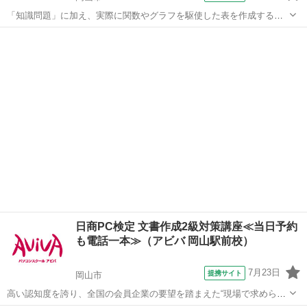
「知識問題」に加え、実際に関数やグラフを駆使した表を作成する
「実技問題」を解くことで、実践的な能力を証明できる資格制度の、3
岡山
岡山市
その他
級対策講座です。
日商PC検定 文書作成2級対策講座≪当日予約
も電話一本≫（アビバ 岡山駅前校）
7月23日
提携サイト
岡山市
高い認知度を誇り、全国の会員企業の要望を踏まえた“現場で求められ