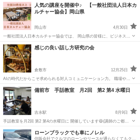
岡山
岡山市
その他
人気の講座を開催中♪ 【一般社団法人日本カ
力を証明できる資格制度の、3級対策講座です。
ルチャー協会】岡山県
岡山市
4月30日
一般社団法人日本カルチャー協会では、 岡山県の皆様に、ビジネス〜
カルチャーまで、様々な講座をオンライン・オフラインで開催してお
岡山
岡山市
生活知識
オンライン
感じの良い話し方研究の会
ります。 下記のURLをクリックすると、日程などの詳細情報を見るこ
とができ、 24時間ご予約...
倉敷市
12月25日
AIの時代だからこそ求められる対人コミュニケーション力。 職場や取
引先、婚活、友人など、誰かとの会話で難しいと感じることはありま
岡山
倉敷市
話し方
敬語
備前市 手話教室 月2回 第2 第4 水曜日
せんか？ すれ違いや勘違い、無言の苦行、時には言った言わない事件
まで、誰もが一度は経験...
吉永駅
8月9日
手話教室を月2回 第2 第4の水曜日に 開催しています😄(講師のご都合
で授業ができない時もございますがご了承下さい)🙇 授業開始時間は
岡山
備前市
吉永駅
手話
先生
ローンブラックでも車にノレル
13時30分から15時30分頃まで途中休憩を挟みながら授業を2時間程度
信販会社でクルマのローンやリースが通らなくてもクル
します😃 手話教室と...