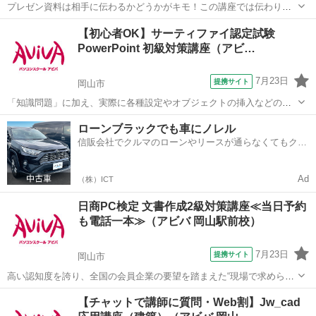
プレゼン資料は相手に伝わるかどうかがキモ！この講座では伝わりや
すくするノウハウをケーススタディーを用いて学習します。 ■学習内
岡山
岡山市
その他
【初心者OK】サーティファイ認定試験
容■ 情報の伝達力や訴求力が高く、相手に伝わりやすい提案書の作り
PowerPoint 初級対策講座（アビ…
方を学習する講座です。実際のビ...
7月23日
提携サイト
岡山市
「知識問題」に加え、実際に各種設定やオブジェクトの挿入などの機
能を駆使したプレゼンテーションを作成する「実技問題」を解くこと
岡山
岡山市
その他
ローンブラックでも車にノレル
で、実践的な能力を証明できる資格制度の、初級対策講座です。 アビ
信販会社でクルマのローンやリースが通らなくてもクル
バのパソコン講座は全て、受講内容・...
マをご利用いただけるサービスがあります！
Ad
（株）ICT
日商PC検定 文書作成2級対策講座≪当日予約
も電話一本≫（アビバ 岡山駅前校）
7月23日
提携サイト
岡山市
高い認知度を誇り、全国の会員企業の要望を踏まえた“現場で求められ
ているスキル”、つまり実務を強く想定したスキルが身につく「日商PC
岡山
岡山市
その他
【チャットで講師に質問・Web割】Jw_cad
検定 文書作成2級」の取得に向けた学習を行います。