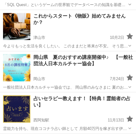
「SQL Quest」というゲームの世界観でデータベースの知識を基礎か
ら学習していきます。演習課題を中心とし、難しい専門用語も身近な
岡山
岡山市
その他
これからスタート《物販》始めてみません
言葉に置き換えて解説します。
か？
津山市
10月2日
今よりもっと生活を良くしたい。 このままだと将来が不安。 そう思い
ながらも、毎日忙しいしそもそも何をしていいのかも分からない。 そ
岡山
津山市
生活知識
コミュニケーション
岡山県 夏のおすすめ講座開催中♪ 【一般社
のお悩み、物販で解決はいかがでしょうか？ 毎日忙しく家事や子育て
団法人日本カルチャー協会】
に頑張るシングルマザーの方...
岡山市
7月24日
一般社団法人日本カルチャー協会では、 岡山県のみなさまに 夏のおす
すめ講座の開催をしております。 その他、下記の様々な講座や募集も
岡山
岡山市
生活知識
オンライン
占いセラピー教えます！【特典！霊能者の占
行っておりますので、 宜しくお願い致します。 ◆【夏のおすすめ講
い】
座】オン...
西阿知駅
11月13日
霊能力を持ち、現在ココナラ占い師として 月額40万円を稼ぎ出す伊勢
aoiと申します。 私も2022年まで ココナラ、占い師、副業、、 全て全