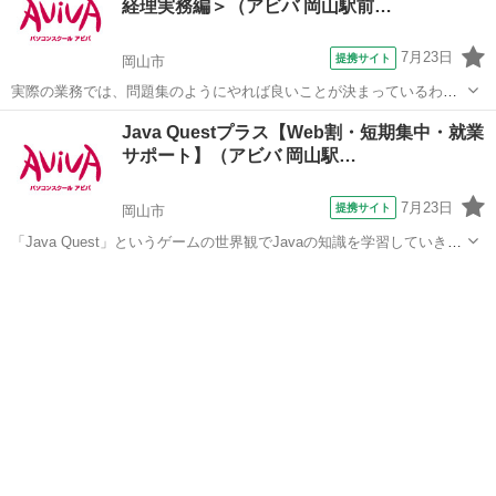
経理実務編＞（アビバ 岡山駅前…
7月23日
提携サイト
岡山市
実際の業務では、問題集のようにやれば良いことが決まっているわけ
ではありません。この講座では【よくある上司の指示】からスタート
岡山
岡山市
その他
Java Questプラス【Web割・短期集中・就業
します。意図を汲み取り、Excelを"使える"人になるための経理実務に
サポート】（アビバ 岡山駅…
特化した講座です。 ■学習内...
7月23日
提携サイト
岡山市
「Java Quest」というゲームの世界観でJavaの知識を学習していきま
す。難しい専門用語も身近な言葉に置き換えて解説するから初学者で
岡山
岡山市
その他
も安心です！ アビバのパソコン講座は全て、受講内容・ソフト・学習
の進め方などが自由に...