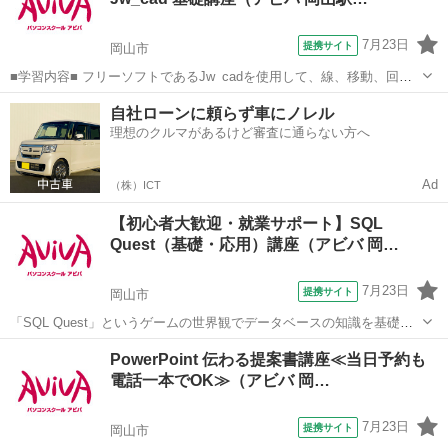
7月23日
提携サイト
岡山市
■学習内容■ フリーソフトであるJw_cadを使用して、線、移動、回転
などの基本機能や複雑なオブジェクトの作図、作図効率を上げる機
岡山
岡山市
その他
自社ローンに頼らず車にノレル
能、寸法の記入、レイアウトと印刷方法などを学習します。 授業で視
理想のクルマがあるけど審査に通らない方へ
聴した映像解説はご自宅のP...
Ad
（株）ICT
【初心者大歓迎・就業サポート】SQL
Quest（基礎・応用）講座（アビバ 岡…
7月23日
提携サイト
岡山市
「SQL Quest」というゲームの世界観でデータベースの知識を基礎か
ら学習していきます。演習課題を中心とし、難しい専門用語も身近な
岡山
岡山市
その他
PowerPoint 伝わる提案書講座≪当日予約も
言葉に置き換えて解説します。
電話一本でOK≫（アビバ 岡…
7月23日
提携サイト
岡山市