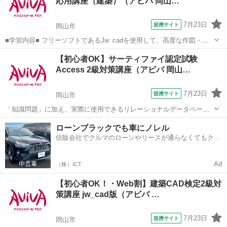
応用講座（建築）（アビバ 岡山…
7月23日
提携サイト
岡山市
■学習内容■ フリーソフトであるJw_cadを使用して、高度な作図・編
集機能やオプション機能を学習し、機能定着のために建築図面の作図
岡山
岡山市
その他
【初心者OK】サーティファイ認定試験
の演習をします。
Access 2級対策講座（アビバ 岡山…
7月23日
提携サイト
岡山市
「知識問題」に加え、実際に使用できるリレーショナルデータベース
を作成する「実技問題」を解くことで、実践的な能力を証明できる資
岡山
岡山市
その他
ローンブラックでも車にノレル
格制度の、2級対策講座です。
信販会社でクルマのローンやリースが通らなくてもクル
マをご利用いただけるサービスがあります！
Ad
（株）ICT
【初心者OK！・Web割】建築CAD検定2級対
策講座 jw_cad版（アビバ …
7月23日
提携サイト
岡山市