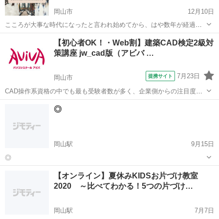
岡山市
12月10日
こころが大事な時代になったと言われ始めてから、はや数年が経過し
ました。 現在の日本社会に目を向けてみると、どうでしょうか？ うつ
岡山
岡山市
生活知識
講座
【初心者OK！・Web割】建築CAD検定2級対
病・パニック障害・依存症・ひきこもり・家庭の不和・学校崩壊・長
策講座 jw_cad版（アビバ …
引く経済的な不況と...
7月23日
提携サイト
岡山市
CAD操作系資格の中でも最も受験者数が多く、企業側からの注目度の
高い人気資格である建築CAD検定試験2級の取得を目指す対策講座で
岡山
岡山市
その他
◎
す。
岡山駅
9月15日
◎
岡山
岡山市
岡山駅
その他
【オンライン】夏休みKIDSお片づけ教室
2020 ～比べてわかる！5つの片づけ…
岡山駅
7月7日