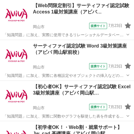
ているスキル”、つまり実務を強く想定したスキルが身につく「日商PC
岡山
岡山市
その他
【Web問限定割引】サーティファイ認定試験
検定 文書作成2級」の取得に向けた学習を行います。
Access 1級対策講座（アビバ…
7月23日
提携サイト
岡山市
「知識問題」に加え、実際に使用できるリレーショナルデータベース
を作成する「実技問題」を解くことで、実践的な能力を証明できる資
岡山
岡山市
その他
サーティファイ認定試験 Word 3級対策講座
格制度の、1級対策講座です。
（アビバ 岡山駅前校）
7月23日
提携サイト
岡山市
「知識問題」に加え、実際に各種設定やオブジェクトの挿入などの機
能を駆使した文書を作成する「実技問題」を解くことで、実践的な能
岡山
岡山市
その他
【初心者OK】サーティファイ認定試験 Excel
力を証明できる資格制度の、3級対策講座です。
3級対策講座（アビバ 岡山駅…
7月23日
提携サイト
岡山市
「知識問題」に加え、実際に関数やグラフを駆使した表を作成する
「実技問題」を解くことで、実践的な能力を証明できる資格制度の、3
岡山
岡山市
その他
【初学者OK！・Web割・就業サポート】
級対策講座です。
Jw_cad 基礎講座（アビバ 岡山駅…