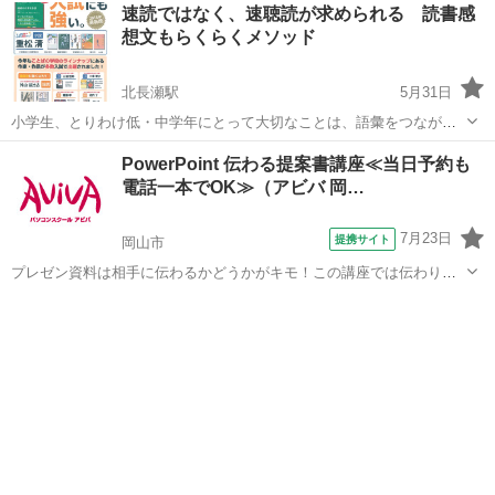
岡山
倉敷市
西阿知駅
セラピー
ココナラ
速読ではなく、速聴読が求められる 読書感
くの素人でした🔰 約1年ほどで月額40万円を稼ぐまでにも なった私の
想文もらくらくメソッド
ノウハウを...
北長瀬駅
5月31日
小学生、とりわけ低・中学年にとって大切なことは、語彙をつながり
として理解することです。語彙の類推もこれによって可能となるから
岡山
岡山市
北長瀬駅
速読
国語
PowerPoint 伝わる提案書講座≪当日予約も
です。 日本語は、漢字・ひらかな・カタカナと多様で、その習得は重
電話一本でOK≫（アビバ 岡…
要です。小学生の黙読の落とし穴...
7月23日
提携サイト
岡山市
プレゼン資料は相手に伝わるかどうかがキモ！この講座では伝わりや
すくするノウハウをケーススタディーを用いて学習します。 ■学習内
岡山
岡山市
その他
容■ 情報の伝達力や訴求力が高く、相手に伝わりやすい提案書の作り
方を学習する講座です。実際のビ...