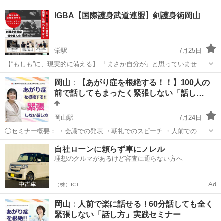
IGBA【国際護身武道連盟】剣護身術岡山
栄駅
7月25日
【“もしも”に、現実的に備える】 「まさか自分が」と思っていません
か？ 夜道で後ろから足音が近づいてきたとき—— 駐車場で車に乗ろう
岡山
倉敷市
栄駅
生活知識
護身
岡山：【あがり症を根絶する！！】100人の
とした瞬間—— 家の前で気を抜いたとき—— その時—— あなたは、
前で話してもまったく緊張しない「話し…
とっさに動けます...
岡山駅
7月24日
◯セミナー概要： ・会議での発表 ・朝礼でのスピーチ ・人前でのプ
レゼン みなさんは、人前で話すときに、緊張して声が震えたり、体が
岡山
岡山市
岡山駅
話し方
あがり症
自社ローンに頼らず車にノレル
固くなったり、言いたいことが飛んでしまったりしたことはありませ
理想のクルマがあるけど審査に通らない方へ
んか？ これま...
Ad
（株）ICT
岡山：人前で楽に話せる！60分話しても全く
緊張しない「話し方」実践セミナー