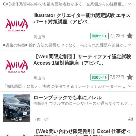
CAD操作系資格の中でも最も受験者数が多く、企業側からの注目度の
高い人気資格である建築CAD検定試験2級の取得を目指す対策講座で
岡山
岡山市
その他
Illustrator クリエイター能力認定試験 エキス
す。
パート対策講座（アビバ…
7月23日
提携サイト
岡山市
■資格の特徴■ 操作方法の習得だけでなく、与えられた課題を的確かつ
スムーズに行う力が試されることが特長です。実践的なスキルを身に
岡山
岡山市
その他
【Web問限定割引】サーティファイ認定試験
つけることができるため、多くの方が受験されています。 ■講座の特
Access 1級対策講座（アビバ…
徴■ Illustratorク...
7月23日
提携サイト
岡山市
「知識問題」に加え、実際に使用できるリレーショナルデータベース
を作成する「実技問題」を解くことで、実践的な能力を証明できる資
岡山
岡山市
その他
ローンブラックでも車にノレル
格制度の、1級対策講座です。
信販会社でクルマのローンやリースが通らなくてもクル
マをご利用いただけるサービスがあります！
Ad
（株）ICT
【Web問い合わせ限定割引】Excel 仕事術＜