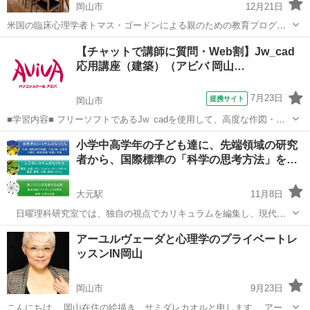
岡山市
12月21日
米国の臨床心理学者トマス・ゴードンによる親のための教育プログラ
ムを提供しています。 そのほか、公認心理師による心理カウンセリン
岡山
岡山市
幼児教育
子ども
【チャットで講師に質問・Web割】Jw_cad
グ、夫婦カウンセリング、アンガーマネージメント、不登校・ひきこ
応用講座（建築）（アビバ 岡山…
もり相談、講演会・研修会・セミナー...
7月23日
提携サイト
岡山市
■学習内容■ フリーソフトであるJw_cadを使用して、高度な作図・編
集機能やオプション機能を学習し、機能定着のために建築図面の作図
岡山
岡山市
その他
小学中高学年の子ども達に、先端領域の研究
の演習をします。
者から、国際標準の「科学の思考方法」を…
大元駅
11月8日
日曜理科研究室では、独自の視点でカリキュラムを編集し、現代社
会が直面する事象に対し科学的考察を試みます。情報を取捨選択し、
岡山
岡山市
大元駅
理科実験
アーユルヴェーダと心理学のプライベートレ
仮説を立て、仲間とともに討論する経験は、将来必要な世界標準の学
ッスンIN岡山
力といえます。 当学館は、地域において...
岡山市
9月23日
こんにちは。 岡山在住の絵描き、サミダレカオルと申します。 アート