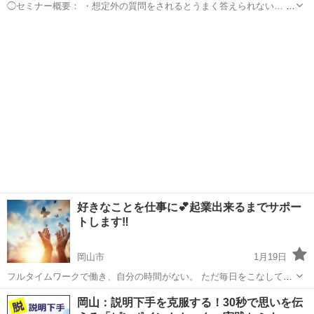
◯セミナー概要： ・想定外の質問をされるとうまく答えられない… ・
突然聞かれると焦って言葉が出てこない… ・急に話を振られると言い
岡山
倉敷市
倉敷駅
話し方
コミュニケーション
たいことが整理できない… この「想定外」「突然」「急に」話さなく
てはいけないときは...
好きなことを仕事に💕起業出来るまでサポー
トします‼️
岡山市
1月19日
フルタイムワークで働き、自分の時間がない。 ただ毎日をこなしてい
くだけの日々。 子供との時間が取れない。 ちゃんと子供や家族に向き
岡山
岡山市
生活知識
コーチング
岡山：説明下手を克服する！30秒で思いを伝
合う余裕がない。 そんな風に思って毎日を過ごしていませんか？ 私も