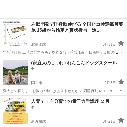
右脳開発で理数脳伸びる 全国ピコ検定毎月実
施 15級から検定と賞状授与 進…
北長瀬駅
5月31日
専任講師陣 二児の母でもある珠算２段・暗算１級・日商簿記１級の主
任講師に幼稚園教諭や保母資格を有するスタッフが加わり充実の少人
岡山
岡山市
北長瀬駅
幼児教育
珠算
(家庭犬のしつけ) れんこんドッグスクール
数クラスで運営します。 就学前児童の受け入れ態勢を完備 そろばん塾
ピコの３つの目的 ...
岡山市
2月5日
愛犬との暮らしにお悩み･迷いはありませんか？ 問題行動やコミュニ
ケーション方法等… もっとこうなったら良いのに…と思われる事はあ
岡山
岡山市
ペット
愛犬
人育て・自分育ての量子力学講座 ２月
りませんか。 また、初めてわんちゃんを迎えられて犬との接し方･育
て方にお悩みではありませんか。...
新倉敷駅
9月21日