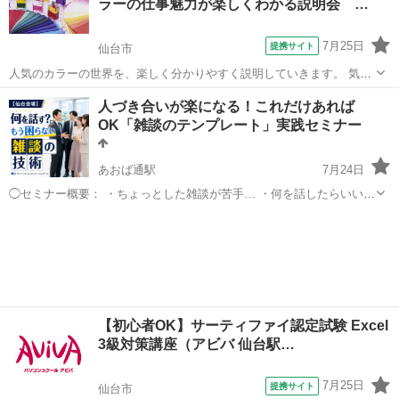
ラーの仕事魅力が楽しくわかる説明会 …
バのパソコン講座は全て、受講内容・...
7月25日
提携サイト
仙台市
人気のカラーの世界を、楽しく分かりやすく説明していきます。 気軽
に資格や仕事など、色々相談してみては♪ 今注目のカラーを楽しく学
宮城
仙台市
その他
人づき合いが楽になる！これだけあれば
んで、転職や起業、趣味にしっかり活かして楽しみましょう 初心者の
OK「雑談のテンプレート」実践セミナー
方大歓迎です♪ まずはお...
あおば通駅
7月24日
◯セミナー概要： ・ちょっとした雑談が苦手… ・何を話したらいいか
わからない… ・会話が続かず沈黙してしまうことがある… ・こんなこ
宮城
仙台市
あおば通駅
話し方
と言ってもいいのかなと躊躇してしまう… ・気を張る相手だとすごく
疲れる… こ...
【初心者OK】サーティファイ認定試験 Excel
3級対策講座（アビバ 仙台駅…
7月25日
提携サイト
仙台市