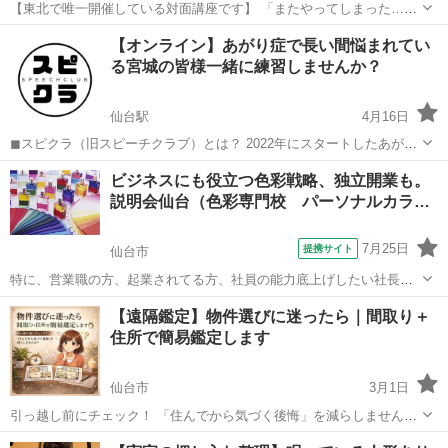
【東北で唯一開催している対面講座です】 「またやってしまった…」
と後悔する日々、もう終わりにしませんか？ 子どもに怒鳴ってしまう
宮城
仙台市
心理学
アンガーマネジメント
【オンライン】あがり症で長い間悩まれてい
パートナーとの会話がいつもケンカになる 言いたいことがうまく伝わ
る宮城の皆様一緒に練習しませんか？
らない ...
仙台駅
4月16日
◼︎スピクラ（旧スピーチクラブ）とは？ 2022年にスタートしたあがり
症の方限定のスピーチ練習会です。 開催実績はオンライン・現地開催
宮城
仙台市
仙台駅
話し方
ビジネスにも役立つ色彩戦略、独立開業も。
含め50回以上開催しており、100名以上の方にご参加いただきました。
説明会仙台（色彩専門校 パーソナルカラ…
代表者自身があ...
7月25日
提携サイト
仙台市
特に、営業職の方、起業されてる方、社員の能力底上げしたい社長さ
ん、ブランディングにも 必須です。 色彩が人に与える影響力、又、
宮城
仙台市
その他
【遠隔鑑定】物件選びに迷ったら｜間取り＋
自分の印象も大きく変化させる色について、ビジネス仕事能力にも大
住所で簡易鑑定します
きく活用出来る色彩戦略など、分りや...
仙台市
3月1日
引っ越し前にチェック！ 「住んでから気づく後悔」を減らしません
か？ これから引っ越し予定の方へ 間取り図と住所をもとに、簡易鑑定
宮城
仙台市
生活知識
間取り