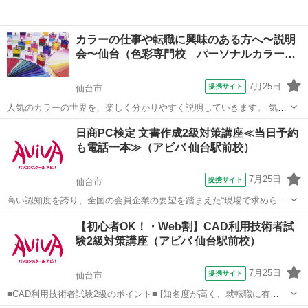
カラーの仕事や転職に興味のある方へ〜説明
会〜仙台（色彩専門校 パーソナルカラー…
7月25日
提携サイト
仙台市
人気のカラーの世界を、楽しく分かりやすく説明していきます。 気軽
に資格や仕事など、色々相談してみては♪ 今注目のカラーを楽しく学
宮城
仙台市
その他
日商PC検定 文書作成2級対策講座≪当日予約
んで、転職や起業、趣味にしっかり活かして楽しみましょう 初心者の
も電話一本≫（アビバ 仙台駅前校）
方大歓迎です♪ お気軽に...
7月25日
提携サイト
仙台市
高い認知度を誇り、全国の会員企業の要望を踏まえた“現場で求められ
ているスキル”、つまり実務を強く想定したスキルが身につく「日商PC
宮城
仙台市
その他
【初心者OK！・Web割】CAD利用技術者試
検定 文書作成2級」の取得に向けた学習を行います。
験2級対策講座（アビバ 仙台駅前校）
7月25日
提携サイト
仙台市
■CAD利用技術者試験2級のポイント■ [知名度が高く、就転職に有
利！] CAD資格の中でも知名度が高く、採用などで優遇する資格として