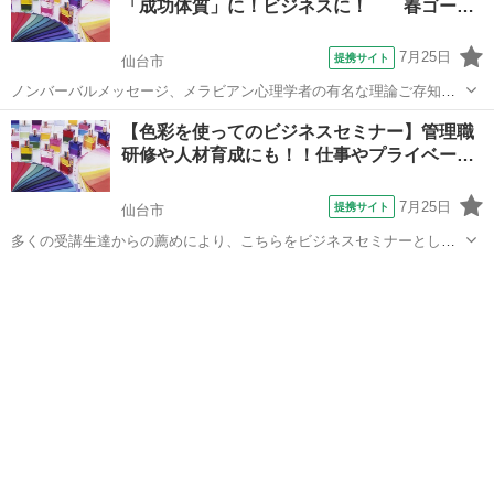
「成功体質」に！ビジネスに！ 春ゴー
ル…
7月25日
提携サイト
仙台市
ノンバーバルメッセージ、メラビアン心理学者の有名な理論ご存知で
すか？ 頑張ってるのに、なぜか自分が 「第一印象、見た目で損して
宮城
仙台市
その他
【色彩を使ってのビジネスセミナー】管理職
る」「能力を発揮出来ていない」「認められていない」と 感じる方に
研修や人材育成にも！！仕事やプライベー…
必見 ビジネスに役立つ...
7月25日
提携サイト
仙台市
多くの受講生達からの薦めにより、こちらをビジネスセミナーとして
開催することに致しました。 色彩を学びに来られる生徒様は、いろん
宮城
仙台市
その他
な職種の方が来られます。 ビジネスセミナー企画会社勤務の方や起業
経営者、人事担当者、学校関係勤務...