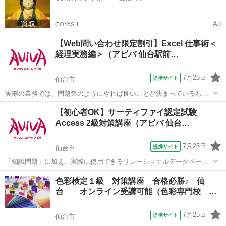
Ad
COYASH
【Web問い合わせ限定割引】Excel 仕事術＜
経理実務編＞（アビバ 仙台駅前…
7月25日
提携サイト
仙台市
実際の業務では、問題集のようにやれば良いことが決まっているわけ
ではありません。この講座では【よくある上司の指示】からスタート
宮城
仙台市
その他
【初心者OK】サーティファイ認定試験
します。意図を汲み取り、Excelを"使える"人になるための経理実務に
Access 2級対策講座（アビバ 仙台…
特化した講座です。 ■学習内...
7月25日
提携サイト
仙台市
「知識問題」に加え、実際に使用できるリレーショナルデータベース
を作成する「実技問題」を解くことで、実践的な能力を証明できる資
宮城
仙台市
その他
色彩検定１級 対策講座 合格必勝♪ 仙
格制度の、2級対策講座です。
台 オンライン受講可能（色彩専門校
パ…
7月25日
提携サイト
仙台市