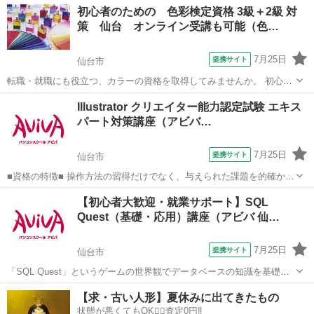
宮城
仙台市
その他
初心者のための 色彩検定資格 3級＋2級 対
挙げている企業も多く、就職・転職を考えている方におすすめです。
策 仙台 オンライン受講も可能（色…
[CAD知識だけでなく...
7月25日
提携サイト
仙台市
転職・就職にも役立つ、カラーの資格を取得してみませんか。 初心者
の方も必ず2級合格出来るよう、丁寧に指導していきます。 受験者も
宮城
仙台市
その他
Illustrator クリエイター能力認定試験 エキス
1〜3級学科と100％合格の高い合格実績もおさめています。 さらに合
パート対策講座（アビバ…
格保証付！安心して受講...
7月25日
提携サイト
仙台市
■資格の特徴■ 操作方法の習得だけでなく、与えられた課題を的確かつ
スムーズに行う力が試されることが特長です。実践的なスキルを身に
宮城
仙台市
その他
【初心者大歓迎・就業サポート】SQL
つけることができるため、多くの方が受験されています。 ■講座の特
Quest（基礎・応用）講座（アビバ 仙…
徴■ Illustratorク...
7月25日
提携サイト
仙台市
「SQL Quest」というゲームの世界観でデータベースの知識を基礎か
ら学習していきます。演習課題を中心とし、難しい専門用語も身近な
宮城
仙台市
その他
【求・古い人形】夏休みに出てきたもの
言葉に置き換えて解説します。
状態が悪くてもOK🙆‍♀️査定0円‼️