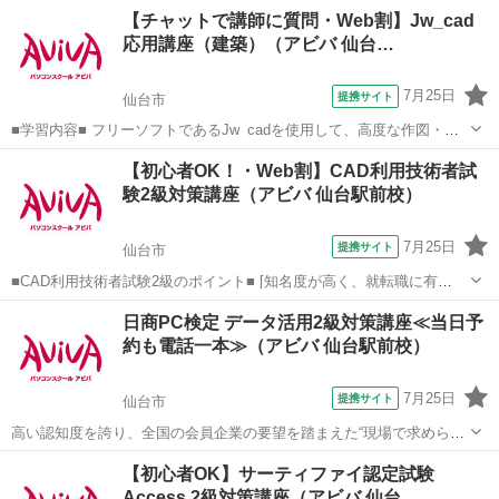
すくするノウハウをケーススタディーを用いて学習します。 ■学習内
宮城
仙台市
その他
【チャットで講師に質問・Web割】Jw_cad
容■ 情報の伝達力や訴求力が高く、相手に伝わりやすい提案書の作り
応用講座（建築）（アビバ 仙台…
方を学習する講座です。実際のビ...
7月25日
提携サイト
仙台市
■学習内容■ フリーソフトであるJw_cadを使用して、高度な作図・編
集機能やオプション機能を学習し、機能定着のために建築図面の作図
宮城
仙台市
その他
【初心者OK！・Web割】CAD利用技術者試
の演習をします。
験2級対策講座（アビバ 仙台駅前校）
7月25日
提携サイト
仙台市
■CAD利用技術者試験2級のポイント■ [知名度が高く、就転職に有
利！] CAD資格の中でも知名度が高く、採用などで優遇する資格として
宮城
仙台市
その他
日商PC検定 データ活用2級対策講座≪当日予
挙げている企業も多く、就職・転職を考えている方におすすめです。
約も電話一本≫（アビバ 仙台駅前校）
[CAD知識だけでなく...
7月25日
提携サイト
仙台市
高い認知度を誇り、全国の会員企業の要望を踏まえた“現場で求められ
ているスキル”、つまり実務を強く想定したスキルが身につく「日商PC
宮城
仙台市
その他
【初心者OK】サーティファイ認定試験
検定 データ活用2級」の取得に向けた学習を行います。
Access 2級対策講座（アビバ 仙台…