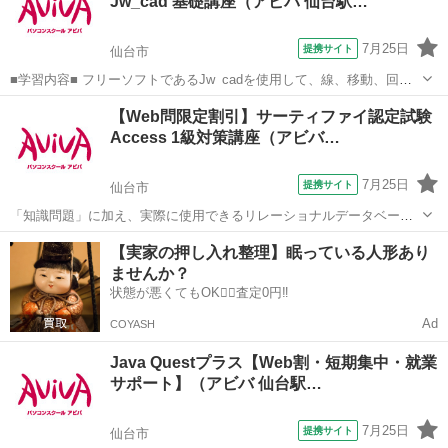
Jw_cad 基礎講座（アビバ 仙台駅…
方を学習する講座です。実際のビ...
7月25日
提携サイト
仙台市
■学習内容■ フリーソフトであるJw_cadを使用して、線、移動、回転
などの基本機能や複雑なオブジェクトの作図、作図効率を上げる機
宮城
仙台市
その他
【Web問限定割引】サーティファイ認定試験
能、寸法の記入、レイアウトと印刷方法などを学習します。 授業で視
Access 1級対策講座（アビバ…
聴した映像解説はご自宅のP...
7月25日
提携サイト
仙台市
「知識問題」に加え、実際に使用できるリレーショナルデータベース
を作成する「実技問題」を解くことで、実践的な能力を証明できる資
宮城
仙台市
その他
【実家の押し入れ整理】眠っている人形あり
格制度の、1級対策講座です。
ませんか？
状態が悪くてもOK🙆‍♀️査定0円‼️
Ad
COYASH
Java Questプラス【Web割・短期集中・就業
サポート】（アビバ 仙台駅…
7月25日
提携サイト
仙台市