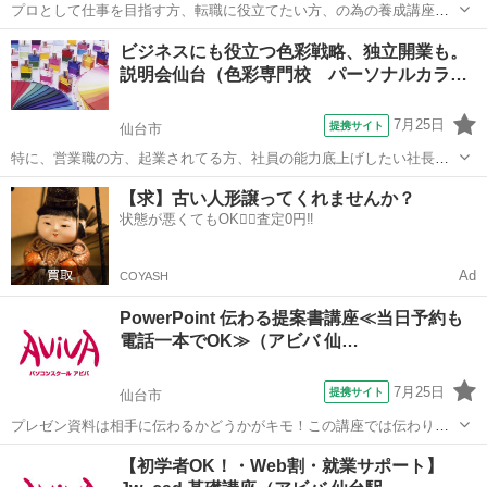
プロとして仕事を目指す方、転職に役立てたい方、の為の養成講座で
す。 「文科省色彩検定３級＋２級対策」 「パーソナルカラー」 「骨
宮城
仙台市
その他
ビジネスにも役立つ色彩戦略、独立開業も。
格診断、スタイル分析」 「色彩心理」 「アートセラピー」他など、
説明会仙台（色彩専門校 パーソナルカラ…
カラー全般が含まれています...
7月25日
提携サイト
仙台市
特に、営業職の方、起業されてる方、社員の能力底上げしたい社長さ
ん、ブランディングにも 必須です。 色彩が人に与える影響力、又、
宮城
仙台市
その他
【求】古い人形譲ってくれませんか？
自分の印象も大きく変化させる色について、ビジネス仕事能力にも大
状態が悪くてもOK🙆‍♀️査定0円‼️
きく活用出来る色彩戦略など、分りや...
Ad
COYASH
PowerPoint 伝わる提案書講座≪当日予約も
電話一本でOK≫（アビバ 仙…
7月25日
提携サイト
仙台市
プレゼン資料は相手に伝わるかどうかがキモ！この講座では伝わりや
すくするノウハウをケーススタディーを用いて学習します。 ■学習内
宮城
仙台市
その他
【初学者OK！・Web割・就業サポート】
容■ 情報の伝達力や訴求力が高く、相手に伝わりやすい提案書の作り