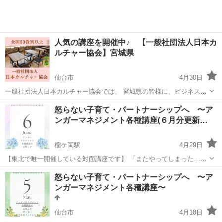
人気の講座を開催中♪ 【一般社団法人日本カ
ルチャー協会】宮城県
仙台市
4月30日
一般社団法人日本カルチャー協会では、 宮城県の皆様に、ビジネス〜
カルチャーまで、様々な講座をオンライン・オフラインで開催してお
宮城
仙台市
生活知識
オンライン
怒らない子育て・パートナーシップへ 〜ア
ります。 下記のURLをクリックすると、日程などの詳細情報を見るこ
ンガーマネジメント各種講座(６月分更新…
とができ、 24時間ご予約...
榴ケ岡駅
4月29日
【東北で唯一開催している対面講座です】 「またやってしまった…」
と後悔する日々、もう終わりにしませんか？ 子どもに怒鳴ってしまう
宮城
仙台市
榴ケ岡駅
生活知識
アンガーマネジメント
怒らない子育て・パートナーシップへ 〜ア
パートナーとの会話がいつもケンカになる 言いたいことがうまく伝わ
ンガーマネジメント各種講座〜
らない ...
仙台市
4月18日