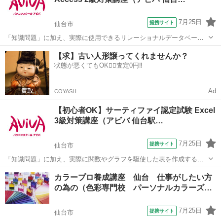
7月25日
提携サイト
仙台市
「知識問題」に加え、実際に使用できるリレーショナルデータベース
を作成する「実技問題」を解くことで、実践的な能力を証明できる資
宮城
仙台市
その他
【求】古い人形譲ってくれませんか？
格制度の、2級対策講座です。
状態が悪くてもOK🙆‍♀️査定0円‼️
Ad
COYASH
【初心者OK】サーティファイ認定試験 Excel
3級対策講座（アビバ 仙台駅…
7月25日
提携サイト
仙台市
「知識問題」に加え、実際に関数やグラフを駆使した表を作成する
「実技問題」を解くことで、実践的な能力を証明できる資格制度の、3
宮城
仙台市
その他
カラープロ養成講座 仙台 仕事がしたい方
級対策講座です。
の為の（色彩専門校 パーソナルカラーズ…
7月25日
提携サイト
仙台市