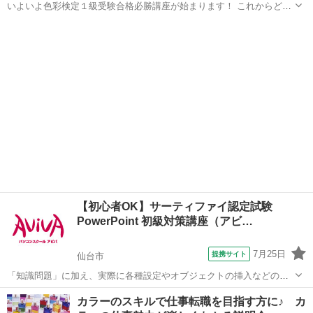
いよいよ色彩検定１級受験合格必勝講座が始まります！ これからどの
ように勉強していけばよいのか、効率の良い勉強方法は？など合格す
宮城
仙台市
その他
る為のサポートをする心強い講座です。 色のスペシャリストを目指す
方には、是非とも欲しい、難度の...
【初心者OK】サーティファイ認定試験
PowerPoint 初級対策講座（アビ…
7月25日
提携サイト
仙台市
「知識問題」に加え、実際に各種設定やオブジェクトの挿入などの機
能を駆使したプレゼンテーションを作成する「実技問題」を解くこと
宮城
仙台市
その他
カラーのスキルで仕事転職を目指す方に♪ カ
で、実践的な能力を証明できる資格制度の、初級対策講座です。 アビ