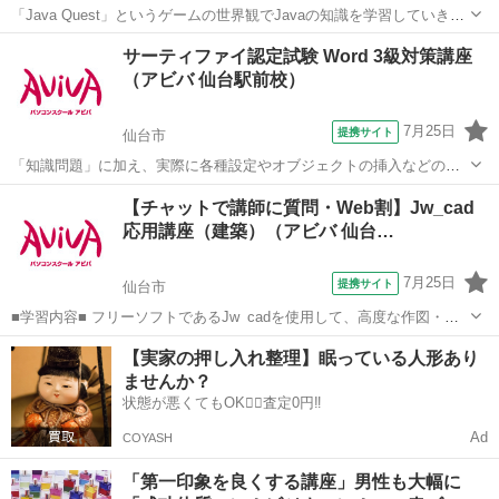
「Java Quest」というゲームの世界観でJavaの知識を学習していきま
す。難しい専門用語も身近な言葉に置き換えて解説するから初学者で
宮城
仙台市
その他
サーティファイ認定試験 Word 3級対策講座
も安心です！ アビバのパソコン講座は全て、受講内容・ソフト・学習
（アビバ 仙台駅前校）
の進め方などが自由に...
7月25日
提携サイト
仙台市
「知識問題」に加え、実際に各種設定やオブジェクトの挿入などの機
能を駆使した文書を作成する「実技問題」を解くことで、実践的な能
宮城
仙台市
その他
【チャットで講師に質問・Web割】Jw_cad
力を証明できる資格制度の、3級対策講座です。
応用講座（建築）（アビバ 仙台…
7月25日
提携サイト
仙台市
■学習内容■ フリーソフトであるJw_cadを使用して、高度な作図・編
集機能やオプション機能を学習し、機能定着のために建築図面の作図
宮城
仙台市
その他
【実家の押し入れ整理】眠っている人形あり
の演習をします。
ませんか？
状態が悪くてもOK🙆‍♀️査定0円‼️
Ad
COYASH
「第一印象を良くする講座」男性も大幅に