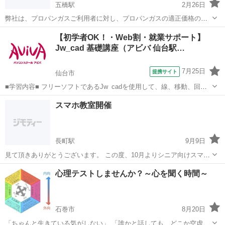
五橋駅
2月26日
弊社は、プロパンガスご利用者に対し、プロパンガスの適正価格の提
示、優良な業者の紹介等を行い、消費者の保護と業界内における健全
宮城
仙台市
五橋駅
話し方
無料
【初学者OK！・Web割・就業サポート】
な競争の促進及び業界全体の活性化を目的としております。 物価高騰
Jw_cad 基礎講座（アビバ 仙台駅…
により、お問い合わせがあったため引...
7月25日
提携サイト
仙台市
■学習内容■ フリーソフトであるJw_cadを使用して、線、移動、回転
などの基本機能や複雑なオブジェクトの作図、作図効率を上げる機
宮城
仙台市
その他
スマホ教室開催
能、寸法の記入、レイアウトと印刷方法などを学習します。 授業で視
聴した映像解説はご自宅のP...
長町駅
9月9日
見て頂きありがとうございます。 この度、10月よりシニア向けスマホ
教室を開催予定です。 元スマホスタッフがご自身のスマホやご家族様
宮城
仙台市
長町駅
生活知識
シニア向け
心理テストしませんか？～心を聞く時間～
のスマホの『分からない』を一緒に『出来る』に変えるお手伝いをさ
せて頂きます。 こんな事聞いて...
石巻市
8月20日
「ちゃんと生きている気がしない」 「誰かと話しても、どこか空虚」