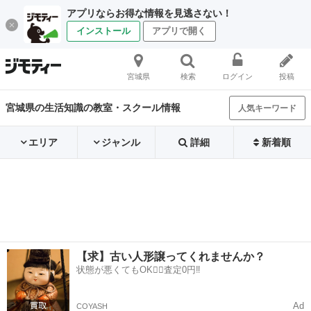
アプリならお得な情報を見逃さない！
インストール
アプリで開く
宮城県
検索
ログイン
投稿
宮城県の生活知識の教室・スクール情報
人気キーワード
エリア
ジャンル
詳細
新着順
【求】古い人形譲ってくれませんか？
状態が悪くてもOK🙆‍♀️査定0円‼️
Ad
COYASH