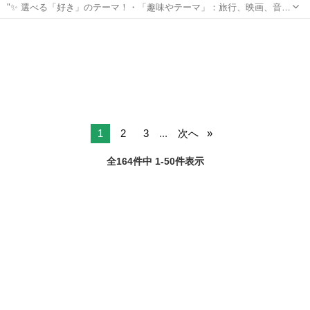
"✨ 選べる「好き」のテーマ！・「趣味やテーマ」：旅行、映画、音
楽、ペットなど、好きなものをもっと楽しめる情報をお届けします。
宮城
本吉郡
その他
⏰ 1日4回のタイムリーな配信 7:00: 目覚めの1通で1日を元気にスター
ト！12:0...
1
2
3
...
次へ
全164件中 1-50件表示