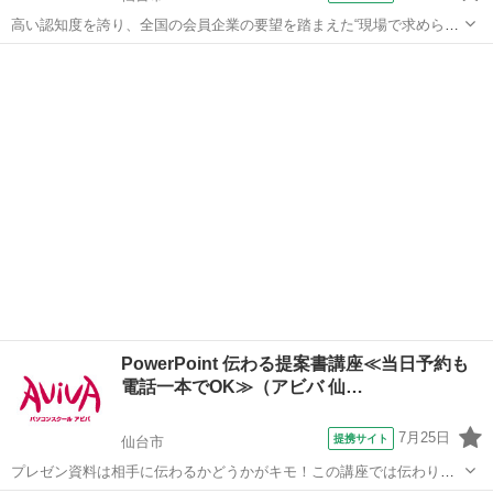
高い認知度を誇り、全国の会員企業の要望を踏まえた“現場で求められ
ているスキル”、つまり実務を強く想定したスキルが身につく「日商PC
宮城
仙台市
その他
検定 データ活用2級」の取得に向けた学習を行います。
PowerPoint 伝わる提案書講座≪当日予約も
電話一本でOK≫（アビバ 仙…
7月25日
提携サイト
仙台市
プレゼン資料は相手に伝わるかどうかがキモ！この講座では伝わりや