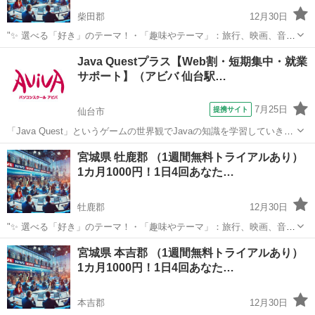
柴田郡
12月30日
"✨ 選べる「好き」のテーマ！・「趣味やテーマ」：旅行、映画、音
楽、ペットなど、好きなものをもっと楽しめる情報をお届けします。
宮城
柴田郡
その他
Java Questプラス【Web割・短期集中・就業
⏰ 1日4回のタイムリーな配信 7:00: 目覚めの1通で1日を元気にスター
サポート】（アビバ 仙台駅…
ト！12:0...
7月25日
提携サイト
仙台市
「Java Quest」というゲームの世界観でJavaの知識を学習していきま
す。難しい専門用語も身近な言葉に置き換えて解説するから初学者で
宮城
仙台市
その他
宮城県 牡鹿郡 （1週間無料トライアルあり）
も安心です！ アビバのパソコン講座は全て、受講内容・ソフト・学習
1カ月1000円！1日4回あなた…
の進め方などが自由に...
牡鹿郡
12月30日
"✨ 選べる「好き」のテーマ！・「趣味やテーマ」：旅行、映画、音
楽、ペットなど、好きなものをもっと楽しめる情報をお届けします。
宮城
牡鹿郡
その他
宮城県 本吉郡 （1週間無料トライアルあり）
⏰ 1日4回のタイムリーな配信 7:00: 目覚めの1通で1日を元気にスター
1カ月1000円！1日4回あなた…
ト！12:0...
本吉郡
12月30日