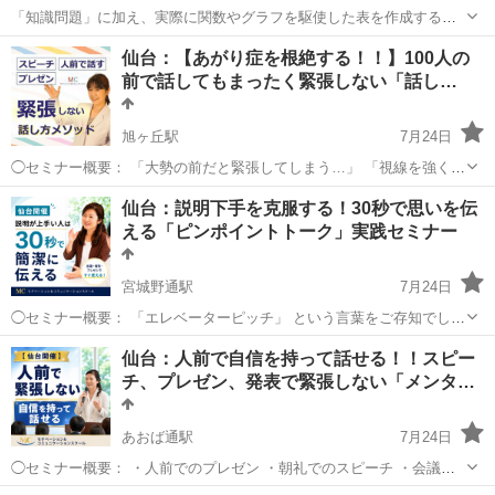
「知識問題」に加え、実際に関数やグラフを駆使した表を作成する
「実技問題」を解くことで、実践的な能力を証明できる資格制度の、3
宮城
仙台市
その他
仙台：【あがり症を根絶する！！】100人の
級対策講座です。
前で話してもまったく緊張しない「話し…
旭ヶ丘駅
7月24日
◯セミナー概要： 「大勢の前だと緊張してしまう…」 「視線を強く感
じると急に喋れなくなる…」 「用意していたものが急に飛んでしま
宮城
仙台市
旭ヶ丘駅
話し方
あがり症
仙台：説明下手を克服する！30秒で思いを伝
う…」 想定していたことの半分も伝えられなかったり、思っているこ
える「ピンポイントトーク」実践セミナー
とが伝わらなかったり...
宮城野通駅
7月24日
◯セミナー概要： 「エレベーターピッチ」 という言葉をご存知でしょ
うか？ ITの本拠地シリコンバレーでは、 「エレベーターの中で投資家
宮城
仙台市
宮城野通駅
話し方
コミュニケーション
仙台：人前で自信を持って話せる！！スピー
に会ったら、起業家は自分のビジネスプランを30秒で的確に伝えられ
チ、プレゼン、発表で緊張しない「メンタ…
なければ、その...
あおば通駅
7月24日
◯セミナー概要： ・人前でのプレゼン ・朝礼でのスピーチ ・会議で
の発言 みなさんは、人前で話すときに、緊張して声が震えたり、体が