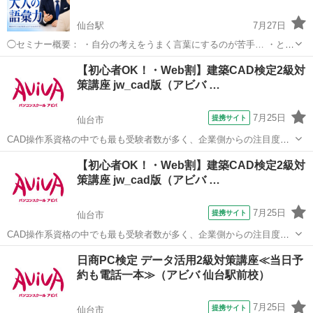
仙台駅
7月27日
◯セミナー概要： ・自分の考えをうまく言葉にするのが苦手… ・とっ
さに上手い表現が出てこない… ・いつも同じ言い回しになってしま
宮城
仙台市
仙台駅
話し方
語彙力
【初心者OK！・Web割】建築CAD検定2級対
う… 「自分って語彙力がないのかな…」と思ったことはありません
策講座 jw_cad版（アビバ …
か？ 安心してく...
7月25日
提携サイト
仙台市
CAD操作系資格の中でも最も受験者数が多く、企業側からの注目度の
高い人気資格である建築CAD検定試験2級の取得を目指す対策講座で
宮城
仙台市
その他
【初心者OK！・Web割】建築CAD検定2級対
す。
策講座 jw_cad版（アビバ …
7月25日
提携サイト
仙台市
CAD操作系資格の中でも最も受験者数が多く、企業側からの注目度の
高い人気資格である建築CAD検定試験2級の取得を目指す対策講座で
宮城
仙台市
その他
日商PC検定 データ活用2級対策講座≪当日予
す。
約も電話一本≫（アビバ 仙台駅前校）
7月25日
提携サイト
仙台市