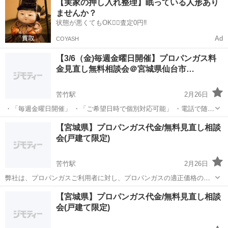
【実家の押し入れ整理】眠っている人形あり
を行います。 物件選びでこんなお悩みありませんか？ ・この間取りで
ませんか？
暮らしや...
状態が悪くてもOK🙆‍♀️査定0円‼️
Ad
COYASH
【3/6（金)毎週金曜日開催】プロパンガス料
金見直し無料相談会＠宮城県仙台市…
苦竹駅
2月26日
・「毎週金曜日開催」 ・「ご希望日時で個別対応可能」 ・電話で随時
受付も可能。 弊社は、プロパンガスご利用者に対し、プロパンガスの
宮城
仙台市
苦竹駅
話し方
料金
【宮城県】プロパンガス代金/無料見直し相談
適正価格の提示、優良な業者の紹介等を行い、消費者の保護と業界内
会(戸建て限定)
における健全な競争の促...
苦竹駅
2月26日
弊社は、プロパンガスご利用者に対し、プロパンガスの適正価格の提
示、優良な業者の紹介等を行い、消費者の保護と業界内における健全
宮城
仙台市
苦竹駅
マナー
無料
【宮城県】プロパンガス代金/無料見直し相談
な競争の促進及び業界全体の活性化を目的としております。 物価高騰
会(戸建て限定)
により、お問い合わせがあったため引...