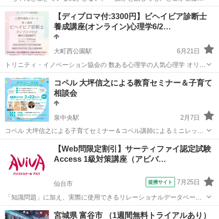
「最近、感情が鈍くなったように感じる…」 それは、心が静かに発し
宮城
石巻市
生活知識
セルフ
【ディプロマ付:3300円】ビヘイビア診断士
ているSOSかもしれません。 この会では、心理学の視点をベースにし
養成講座(オンライン)心理学6/2…
ながら、 あな...
大町西公園駅
6月21日
トリニティ・イノベーション協会の 数ある心理学の人気心理学 オリジ
ナルコミュニケーションツールを 使用したビヘイビア診断士養成講座
宮城
仙台市
大町西公園駅
心理学
診断士
コペル 大坪信之による教育セミナー＆子育て
です。 占い感覚で出来る診断と その活用方法を楽しく学んで頂きま
相談会
す。 家族、友人、同僚、上司...
泉中央駅
2月7日
コペル 大坪信之による子育てセミナー＆コペル講師によるミニレッス
ンを開催いたします！ 『子どもはみんな天才』～個性ある子どもの未
宮城
仙台市
泉中央駅
幼児教育
子ども
【Web問限定割引】サーティファイ認定試験
来のために～ セミナー中は、コペル講師が隣の部屋でお子様預かりで
Access 1級対策講座（アビバ…
安心！ 1時間のセミナ...
7月25日
提携サイト
仙台市
「知識問題」に加え、実際に使用できるリレーショナルデータベース
を作成する「実技問題」を解くことで、実践的な能力を証明できる資
宮城
仙台市
その他
宮城県 富谷市 （1週間無料トライアルあり）
格制度の、1級対策講座です。