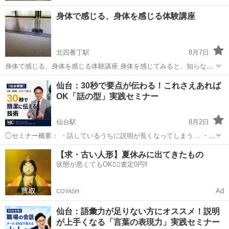
身体で感じる、身体を感じる体験講座
北四番丁駅
8月7日
身体で感じる、身体を感じる体験講座 身体を感じてみると、知らなか
った事にたくさん氣付きます。 外の世界のことも身体で感じると色々
宮城
仙台市
北四番丁駅
その他
講座
仙台：30秒で要点が伝わる！これさえあれば
な事に氣付きますし、 自分の事も身体を感じる事でしか知り得ないこ
OK「話の型」実践セミナー
とがたくさんあります。 ...
仙台駅
8月2日
◯セミナー概要： ・話しているうちに説明が長くなってしまう… ・会
議で急に話を振られると言葉に詰まってしまう… ・「結局、何が言い
宮城
仙台市
仙台駅
話し方
コミュニケーション
【求・古い人形】夏休みに出てきたもの
たいの？」と言われたことがある… ・プレゼンで一生懸命説明して
状態が悪くてもOK🙆‍♀️査定0円‼️
も、相手の反応がいまひと...
Ad
COYASH
仙台：語彙力が足りない方にオススメ！説明
が上手くなる「言葉の表現力」実践セミナー