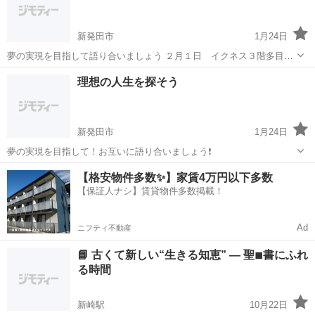
国統一の心理カウンセラー資格が生...
新発田市
1月24日
夢の実現を目指して語り合いましょう ２月１日 イクネス３階多目的
室6 14:00〜16:00 19:00〜21:00 参加料無し 覗きに来てください
新潟
新発田市
生活知識
理想の人生を探そう
新発田市
1月24日
夢の実現を目指して！お互いに語り合いましょう❗️
新潟
新発田市
生活知識
【格安物件多数✨】家賃4万円以下多数
【保証人ナシ】賃貸物件多数掲載！
Ad
ニフティ不動産
📘 古くて新しい“生きる知恵” ― 聖◾︎書にふれ
る時間
新崎駅
10月22日