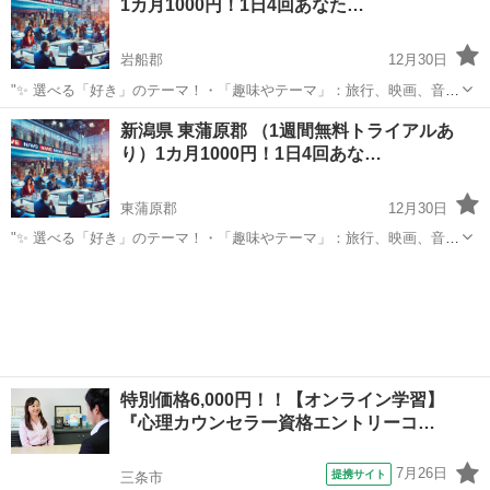
1カ月1000円！1日4回あなた…
ト！12:0...
岩船郡
12月30日
"✨ 選べる「好き」のテーマ！・「趣味やテーマ」：旅行、映画、音
楽、ペットなど、好きなものをもっと楽しめる情報をお届けします。
新潟
岩船郡
その他
BTS
新潟県 東蒲原郡 （1週間無料トライアルあ
⏰ 1日4回のタイムリーな配信 7:00: 目覚めの1通で1日を元気にスター
り）1カ月1000円！1日4回あな…
ト！12:0...
東蒲原郡
12月30日
"✨ 選べる「好き」のテーマ！・「趣味やテーマ」：旅行、映画、音
楽、ペットなど、好きなものをもっと楽しめる情報をお届けします。
新潟
東蒲原郡
その他
BTS
⏰ 1日4回のタイムリーな配信 7:00: 目覚めの1通で1日を元気にスター
ト！12:0...
特別価格6,000円！！【オンライン学習】
『心理カウンセラー資格エントリーコ…
7月26日
提携サイト
三条市