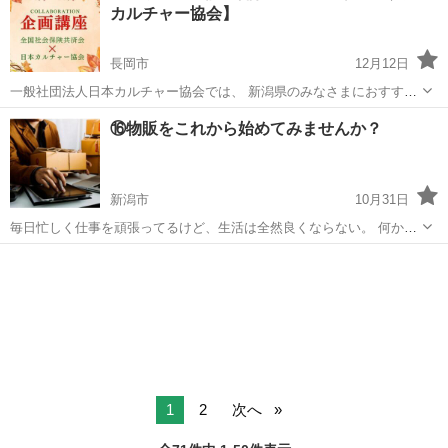
カルチャー協会】
ト！12:0...
長岡市
12月12日
一般社団法人日本カルチャー協会では、 新潟県のみなさまにおすすめ
の企画講座の開催をしております。 その他、下記の様々な募集も行っ
新潟
長岡市
生活知識
先生
⑯物販をこれから始めてみませんか？
ております。 下記のURLをクリックすると、日程などの詳細情報を見
ることができ、 24時...
新潟市
10月31日
毎日忙しく仕事を頑張ってるけど、生活は全然良くならない。 何かス
キマ時間とかで出来るいいものはないかな？ そんな方におすすめな物
新潟
新潟市
生活知識
レッスン
販があります。 忙しい毎日を過ごす会社員の方でも 家事育児と頑張る
主婦の方でも 仕事や作業...
1
2
次へ