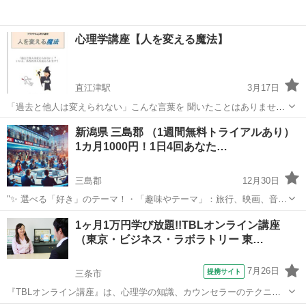
心理学講座【人を変える魔法】
直江津駅
3月17日
「過去と他人は変えられない」こんな言葉を 聞いたことはありません
か？ だから、自分が我慢するしかないと 思っていませんか？ フラク
新潟
上越市
直江津駅
心理学
講座
新潟県 三島郡 （1週間無料トライアルあり）
タル心理学の「人を変える魔法」コースでは 深層意識を活用した「人
1カ月1000円！1日4回あなた…
を変える」手法を 学びます...
三島郡
12月30日
"✨ 選べる「好き」のテーマ！・「趣味やテーマ」：旅行、映画、音
楽、ペットなど、好きなものをもっと楽しめる情報をお届けします。
新潟
三島郡
その他
BTS
1ヶ月1万円学び放題!!TBLオンライン講座
⏰ 1日4回のタイムリーな配信 7:00: 目覚めの1通で1日を元気にスター
（東京・ビジネス・ラボラトリー 東…
ト！12:0...
7月26日
提携サイト
三条市
『TBLオンライン講座』は、心理学の知識、カウンセラーのテクニッ
クが、世界中どこにいても、いつでも、何度でもパソコン・スマホ・