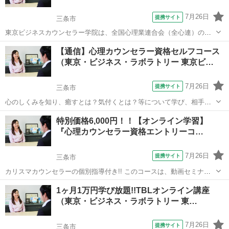
7月26日
提携サイト
三条市
東京ビジネスカウンセラー学院は、全国心理業連合会（全心連）の認
定教育機関上級指定校です。 メンタル不調を抱える方が増える中、日
新潟
三条市
心理学
【通信】心理カウンセラー資格セルフコース
本でも心理カウンセラーの需要が益々高まっています。 そんな中、全
（東京・ビジネス・ラボラトリー 東京ビ…
国統一の心理カウンセラー資格が生...
7月26日
提携サイト
三条市
心のしくみを知り、癒すとは？気付くとは？等について学び、相手の
心に寄り添うプロのカウンセラーとしてのコミュニケーションスキル
新潟
三条市
心理学
特別価格6,000円！！【オンライン学習】
を身につけます。更に、自分の癒し、心の成長にも繋がり、大切な人
『心理カウンセラー資格エントリーコ…
との関わりやお仕事での人間関係にも大い...
7月26日
提携サイト
三条市
カリスマカウンセラーの個別指導付き!! このコースは、動画セミナー
受講後、プロカウンセラーの個人セッションが受けられるお得なコー
新潟
三条市
心理学
1ヶ月1万円学び放題!!TBLオンライン講座
スです。 ～コース受講の流れ～ ①第１部～第4部の動画セミナーを受
（東京・ビジネス・ラボラトリー 東…
講 ↓ ②課題提出 ...
7月26日
提携サイト
三条市