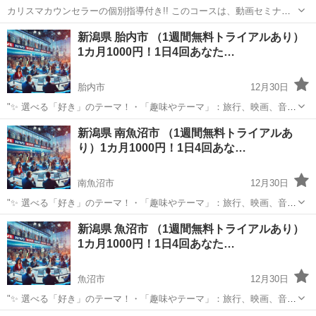
カリスマカウンセラーの個別指導付き!! このコースは、動画セミナー
受講後、プロカウンセラーの個人セッションが受けられるお得なコー
新潟
三条市
心理学
新潟県 胎内市 （1週間無料トライアルあり）
スです。 ～コース受講の流れ～ ①第１部～第4部の動画セミナーを受
1カ月1000円！1日4回あなた…
講 ↓ ②課題提出 ...
胎内市
12月30日
"✨ 選べる「好き」のテーマ！・「趣味やテーマ」：旅行、映画、音
楽、ペットなど、好きなものをもっと楽しめる情報をお届けします。
新潟
胎内市
その他
新潟県 南魚沼市 （1週間無料トライアルあ
⏰ 1日4回のタイムリーな配信 7:00: 目覚めの1通で1日を元気にスター
り）1カ月1000円！1日4回あな…
ト！12:0...
南魚沼市
12月30日
"✨ 選べる「好き」のテーマ！・「趣味やテーマ」：旅行、映画、音
楽、ペットなど、好きなものをもっと楽しめる情報をお届けします。
新潟
南魚沼市
その他
新潟県 魚沼市 （1週間無料トライアルあり）
⏰ 1日4回のタイムリーな配信 7:00: 目覚めの1通で1日を元気にスター
1カ月1000円！1日4回あなた…
ト！12:0...
魚沼市
12月30日
"✨ 選べる「好き」のテーマ！・「趣味やテーマ」：旅行、映画、音
楽、ペットなど、好きなものをもっと楽しめる情報をお届けします。