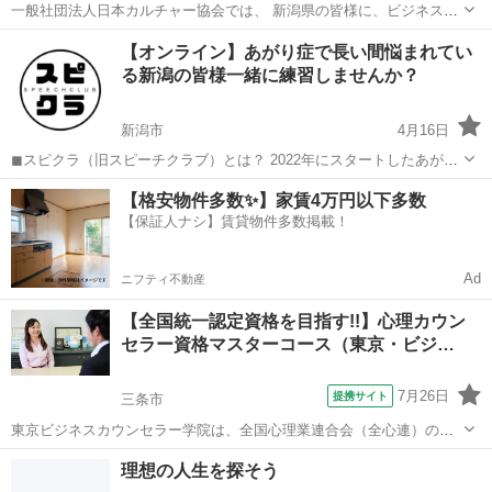
一般社団法人日本カルチャー協会では、 新潟県の皆様に、ビジネス〜
カルチャーまで、様々な講座をオンライン・オフラインで開催してお
新潟
長岡市
生活知識
オンライン
【オンライン】あがり症で長い間悩まれてい
ります。 下記のURLをクリックすると、日程などの詳細情報を見るこ
る新潟の皆様一緒に練習しませんか？
とができ、 24時間ご予約...
新潟市
4月16日
◼︎スピクラ（旧スピーチクラブ）とは？ 2022年にスタートしたあがり
症の方限定のスピーチ練習会です。 開催実績はオンライン・現地開催
新潟
新潟市
話し方
あがり症
【格安物件多数✨】家賃4万円以下多数
含め50回以上開催しており、100名以上の方にご参加いただきました。
【保証人ナシ】賃貸物件多数掲載！
代表者自身があ...
Ad
ニフティ不動産
【全国統一認定資格を目指す!!】心理カウン
セラー資格マスターコース（東京・ビジ…
7月26日
提携サイト
三条市
東京ビジネスカウンセラー学院は、全国心理業連合会（全心連）の認
定教育機関上級指定校です。 メンタル不調を抱える方が増える中、日
新潟
三条市
心理学
理想の人生を探そう
本でも心理カウンセラーの需要が益々高まっています。 そんな中、全