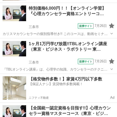
特別価格6,000円！！【オンライン学習】
『心理カウンセラー資格エントリーコ…
7月26日
提携サイト
三条市
カリスマカウンセラーの個別指導付き!! このコースは、動画セミナー
受講後、プロカウンセラーの個人セッションが受けられるお得なコー
新潟
三条市
心理学
1ヶ月1万円学び放題!!TBLオンライン講座
スです。 ～コース受講の流れ～ ①第１部～第4部の動画セミナーを受
（東京・ビジネス・ラボラトリー 東…
講 ↓ ②課題提出 ...
7月26日
提携サイト
三条市
『TBLオンライン講座』は、心理学の知識、カウンセラーのテクニッ
クが、世界中どこにいても、いつでも、何度でもパソコン・スマホ・
新潟
三条市
セラピー
【格安物件多数！】家賃4万円以下多数
タブレットで学べます。 心理カウンセラーを目指している人、スキル
【保証人ナシ】賃貸物件多数掲載！
アップをしたい人向けのオンライン講...
Ad
ニフティ不動産
【全国統一認定資格を目指す!!】心理カウン
セラー資格マスターコース（東京・ビジ…