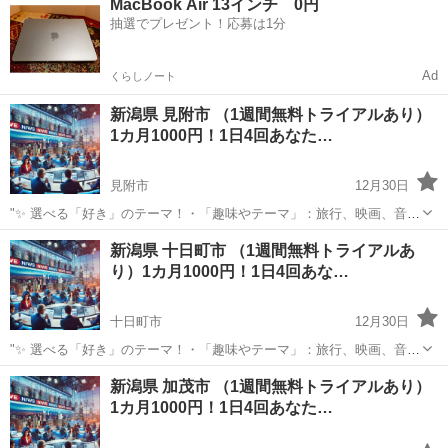
MacBook Air 13インチ 0円
⏰ 1日4回のタイムリーな配信 7:00: 目覚めの1通で1日を元気にスター
抽選でプレゼント！応募は1分
ト！12:0...
Ad
くらしノート
新潟県 見附市 （1週間無料トライアルあり）
1カ月1000円！1日4回あなた…
見附市
12月30日
"✨ 選べる「好き」のテーマ！・「趣味やテーマ」：旅行、映画、音
楽、ペットなど、好きなものをもっと楽しめる情報をお届けします。
新潟
見附市
その他
BTS
新潟県 十日町市 （1週間無料トライアルあ
⏰ 1日4回のタイムリーな配信 7:00: 目覚めの1通で1日を元気にスター
り）1カ月1000円！1日4回あな…
ト！12:0...
十日町市
12月30日
"✨ 選べる「好き」のテーマ！・「趣味やテーマ」：旅行、映画、音
楽、ペットなど、好きなものをもっと楽しめる情報をお届けします。
新潟
十日町市
その他
新潟県 加茂市 （1週間無料トライアルあり）
⏰ 1日4回のタイムリーな配信 7:00: 目覚めの1通で1日を元気にスター
1カ月1000円！1日4回あなた…
ト！12:0...