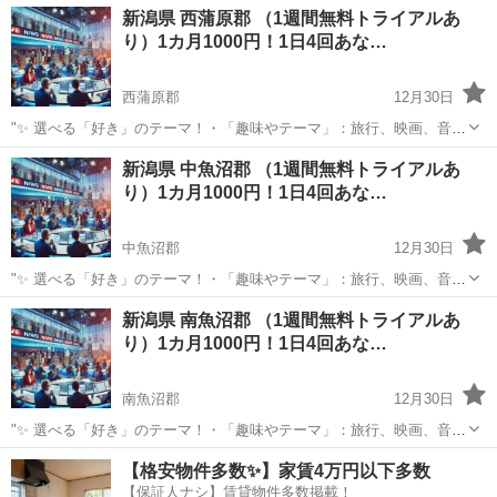
新潟
三条市
セラピー
新潟県 西蒲原郡 （1週間無料トライアルあ
タブレットで学べます。 心理カウンセラーを目指している人、スキル
り）1カ月1000円！1日4回あな…
アップをしたい人向けのオンライン講...
西蒲原郡
12月30日
"✨ 選べる「好き」のテーマ！・「趣味やテーマ」：旅行、映画、音
楽、ペットなど、好きなものをもっと楽しめる情報をお届けします。
新潟
西蒲原郡
その他
BTS
新潟県 中魚沼郡 （1週間無料トライアルあ
⏰ 1日4回のタイムリーな配信 7:00: 目覚めの1通で1日を元気にスター
り）1カ月1000円！1日4回あな…
ト！12:0...
中魚沼郡
12月30日
"✨ 選べる「好き」のテーマ！・「趣味やテーマ」：旅行、映画、音
楽、ペットなど、好きなものをもっと楽しめる情報をお届けします。
新潟
中魚沼郡
その他
新潟県 南魚沼郡 （1週間無料トライアルあ
⏰ 1日4回のタイムリーな配信 7:00: 目覚めの1通で1日を元気にスター
り）1カ月1000円！1日4回あな…
ト！12:0...
南魚沼郡
12月30日
"✨ 選べる「好き」のテーマ！・「趣味やテーマ」：旅行、映画、音
楽、ペットなど、好きなものをもっと楽しめる情報をお届けします。
新潟
南魚沼郡
その他
【格安物件多数✨】家賃4万円以下多数
⏰ 1日4回のタイムリーな配信 7:00: 目覚めの1通で1日を元気にスター
【保証人ナシ】賃貸物件多数掲載！
ト！12:0...