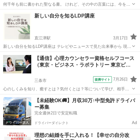
何千年も前に書かれた聖なる書。 けれど、その中の言葉には、今を生
きる私たちにも通じる知恵と力があります。 悩みや迷いの多い時代だ
新潟
新潟市
新崎駅
生活知識
聖書
新しい自分を知るLDP講座
からこそ、 一度立ち止まって“生きる意味”を見つめ直してみません
か？ 信仰や宗教に関係なく、 ...
直江津駅
3月17日
新しい自分を知るLDP講座は テレビやニュースで見た出来事から 現在
の自分の問題を解決する方法を学びます。 受講料 6,000円（税込
新潟
上越市
直江津駅
心理学
講座
【通信】心理カウンセラー資格セルフコース
6,600円） 2時間の講座、テキスト付き 受講方法 オンラインzoomま
（東京・ビジネス・ラボラトリー 東京ビ…
たは対面 ...
7月26日
提携サイト
三条市
心のしくみを知り、癒すとは？気付くとは？等について学び、相手の
心に寄り添うプロのカウンセラーとしてのコミュニケーションスキル
新潟
三条市
心理学
【未経験OK🚚】月収30万↑中型免許ドライバ
を身につけます。更に、自分の癒し、心の成長にも繋がり、大切な人
ー募集
との関わりやお仕事での人間関係にも大い...
完全週休2日で安定転職
Ad
ドライバーダイレクト
理想の結婚を手に入れる！【幸せの自分改