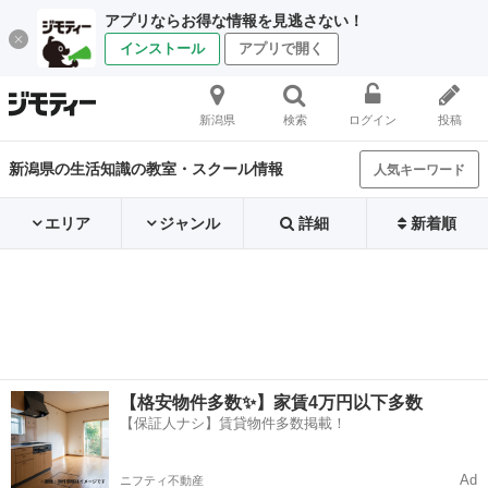
アプリならお得な情報を見逃さない！
インストール
アプリで開く
新潟県
検索
ログイン
投稿
新潟県の生活知識の教室・スクール情報
人気キーワード
エリア
ジャンル
詳細
新着順
【格安物件多数✨】家賃4万円以下多数
【保証人ナシ】賃貸物件多数掲載！
Ad
ニフティ不動産