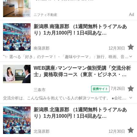
Ad
ニフティ不動産
新潟県 南蒲原郡 （1週間無料トライアルあ
り）1カ月1000円！1日4回あな…
南蒲原郡
12月30日
"✨ 選べる「好き」のテーマ！・「趣味やテーマ」：旅行、映画、音
楽、ペットなど、好きなものをもっと楽しめる情報をお届けします。
新潟
南蒲原郡
その他
WEB講座♪マンツーマン個別受講「交流分析
⏰ 1日4回のタイムリーな配信 7:00: 目覚めの1通で1日を元気にスター
士」資格取得コース（東京・ビジネス・…
ト！12:0...
7月26日
提携サイト
三条市
交流分析は、こんな悩みを抱えている人の解決ツールです。 ●会社の
部下に、どう指導したらいいのか分からない。 部下のタイプによっ
新潟
三条市
心理学
新潟県 北蒲原郡 （1週間無料トライアルあ
て、上手く指導できたり、できなかったり。 ●人に優しくして、穏や
り）1カ月1000円！1日4回あな…
かに暮らしたいのに、イライラし...
北蒲原郡
12月30日