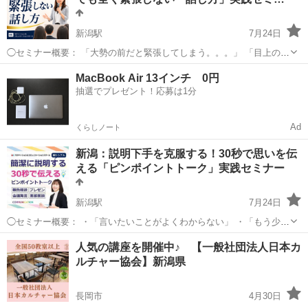
アップをしたい人向けのオンライン講...
新潟駅
7月24日
◯セミナー概要： 「大勢の前だと緊張してしまう。。。」 「目上の人
がいると急にしゃべれなくなる。。。」 「用意していたことが飛んで
新潟
新潟市
新潟駅
話し方
あがり症
MacBook Air 13インチ 0円
しまう。。」 結果、準備していたことの半分も伝えられなかったり、
抽選でプレゼント！応募は1分
思っていることが伝...
Ad
くらしノート
新潟：説明下手を克服する！30秒で思いを伝
える「ピンポイントトーク」実践セミナー
新潟駅
7月24日
◯セミナー概要： ・「言いたいことがよくわからない」 ・「もう少し
簡潔にまとめてほしい」 ・「で、結論は何？」 と言われたことはあり
新潟
新潟市
新潟駅
話し方
コミュニケーション
人気の講座を開催中♪ 【一般社団法人日本カ
ませんか？ 忙しい現代において、端的に、わかりやすく伝えること
ルチャー協会】新潟県
は、ビジネスマン...
長岡市
4月30日