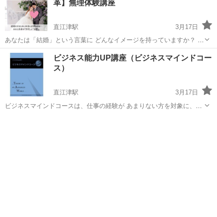
革】無理体験講座
直江津駅
3月17日
あなたは「結婚」という言葉に どんなイメージを持っていますか？ も
し、結婚したいと思っているのに ネガティブなイメージを持っていた
新潟
上越市
直江津駅
心理学
講座
ビジネス能力UP講座（ビジネスマインドコー
り ネガティブな情報が耳に入るとしたら 実は、心の奥では（潜在意
ス）
識）結婚を 望んでいないのか...
直江津駅
3月17日
ビジネスマインドコースは、仕事の経験が あまりない方を対象に、脳
を仕事モードに 変えることができます。 この講座を学ぶと、自分が
新潟
上越市
直江津駅
心理学
オンライン
【なぜ仕事をするのか】 その意義がわかり、意欲的に働くことができ
る ようになります。 また、...