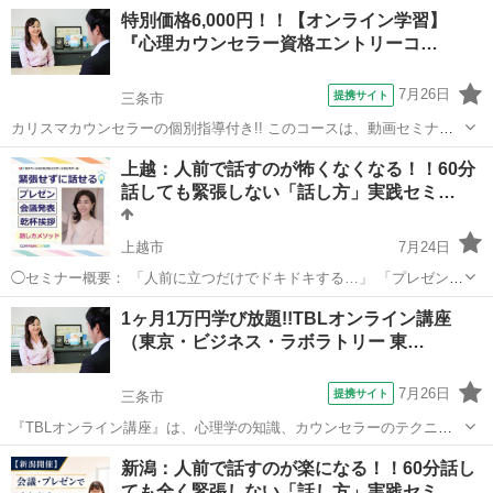
部下に、どう指導したらいいのか分からない。 部下のタイプによっ
新潟
三条市
心理学
特別価格6,000円！！【オンライン学習】
て、上手く指導できたり、できなかったり。 ●人に優しくして、穏や
『心理カウンセラー資格エントリーコ…
かに暮らしたいのに、イライラし...
7月26日
提携サイト
三条市
カリスマカウンセラーの個別指導付き!! このコースは、動画セミナー
受講後、プロカウンセラーの個人セッションが受けられるお得なコー
新潟
三条市
心理学
上越：人前で話すのが怖くなくなる！！60分
スです。 ～コース受講の流れ～ ①第１部～第4部の動画セミナーを受
話しても緊張しない「話し方」実践セミ…
講 ↓ ②課題提出 ...
上越市
7月24日
◯セミナー概要： 「人前に立つだけでドキドキする…」 「プレゼンの
直前、手が震えて頭が真っ白になる…」 「話すたびに声が上ずってし
新潟
上越市
話し方
あがり症
1ヶ月1万円学び放題!!TBLオンライン講座
まう…」 そんな経験はありませんか？ 多くの方が、「人前で話すこ
（東京・ビジネス・ラボラトリー 東…
と」に苦手意識を...
7月26日
提携サイト
三条市
『TBLオンライン講座』は、心理学の知識、カウンセラーのテクニッ
クが、世界中どこにいても、いつでも、何度でもパソコン・スマホ・
新潟
三条市
セラピー
新潟：人前で話すのが楽になる！！60分話し
タブレットで学べます。 心理カウンセラーを目指している人、スキル
ても全く緊張しない「話し方」実践セミ…