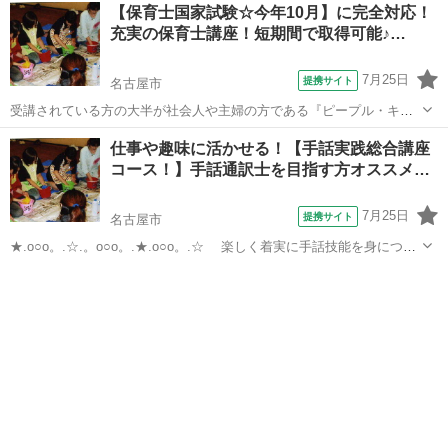
愛知
名古屋市
幼児教育
【保育士国家試験☆今年10月】に完全対応！
好きな時間を選んで受講することが出来るため、 働きながらなど、忙
充実の保育士講座！短期間で取得可能♪…
しい方でも参加して頂くことが...
7月25日
提携サイト
名古屋市
受講されている方の大半が社会人や主婦の方である『ピープル・キャ
リア専門学院』では、 週に1回から好きな時間を選んで受講すること
愛知
名古屋市
幼児教育
仕事や趣味に活かせる！【手話実践総合講座
が出来るため、忙しい方でも無理なく参加して頂くことが出来ます。
コース！】手話通訳士を目指す方オススメ…
通学制スクールとして東海地区で20...
7月25日
提携サイト
名古屋市
★.o○o。.☆.。o○o。.★.o○o。.☆ 楽しく着実に手話技能を身につ
け、 自分の世界を広げてみませんか!？ ★.o○o。.☆.。
愛知
名古屋市
手話
o○o。.★.o○o。.☆ 最近、病院や施設、販売やデパート等の接客など、
色々な場...