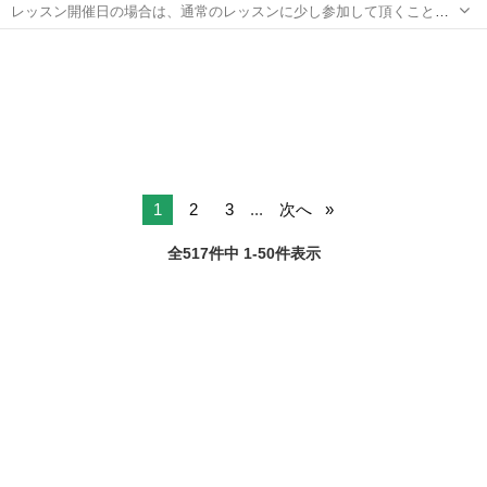
レッスン開催日の場合は、通常のレッスンに少し参加して頂くことに
なります。 授業の前か後に、詳しいカリキュラムや進め方や、求めら
愛知
名古屋市
その他
れている司会者像などについてご説明いたします。 体験説明会を通し
て、雰囲気や具体的な進め方を知...
1
2
3
...
次へ
全517件中 1-50件表示