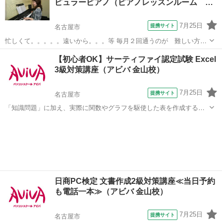
ピュラーピアノ（ピアノレッスンルーム …
7月25日
提携サイト
名古屋市
忙しくて。。。。。遠いから。。。等 毎月２回通うのが 難しい方に
♪ 好きな曲、憧れの曲に挑戦しましょう♪ 小さい頃 いやいや やって
愛知
名古屋市
セラピー
【初心者OK】サーティファイ認定試験 Excel
いた練習曲ではなく 素敵なジャズの曲やポップスにチャレンジ。 アレ
3級対策講座（アビバ 金山校）
ンジやコードのお勉強も...
7月25日
提携サイト
名古屋市
「知識問題」に加え、実際に関数やグラフを駆使した表を作成する
「実技問題」を解くことで、実践的な能力を証明できる資格制度の、3
愛知
名古屋市
その他
級対策講座です。
日商PC検定 文書作成2級対策講座≪当日予約
も電話一本≫（アビバ 金山校）
7月25日
提携サイト
名古屋市