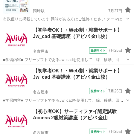
岡崎駅
7月27日
市政便りに掲載しています 興味がある方はご連絡ください テーマは自
己紹介の仕方を学ぼう&指文字50音を覚えてみよう
愛知
岡崎市
岡崎駅
手話
初心者
【初学者OK！・Web割・就業サポート】
Jw_cad 基礎講座（アビバ 金山校）
7月25日
提携サイト
名古屋市
■学習内容■ フリーソフトであるJw_cadを使用して、線、移動、回転
などの基本機能や複雑なオブジェクトの作図、作図効率を上げる機
愛知
名古屋市
その他
【初学者OK！・Web割・就業サポート】
能、寸法の記入、レイアウトと印刷方法などを学習します。 授業で視
Jw_cad 基礎講座（アビバ 金山校）
聴した映像解説はご自宅のP...
7月25日
提携サイト
名古屋市
■学習内容■ フリーソフトであるJw_cadを使用して、線、移動、回転
などの基本機能や複雑なオブジェクトの作図、作図効率を上げる機
愛知
名古屋市
その他
【初心者OK】サーティファイ認定試験
能、寸法の記入、レイアウトと印刷方法などを学習します。 授業で視
Access 2級対策講座（アビバ 金山…
聴した映像解説はご自宅のP...
7月25日
提携サイト
名古屋市