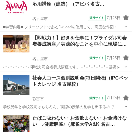
応用講座（建築）（アビバ 名古…
7月25日
提携サイト
名古屋市
■学習内容■ フリーソフトであるJw_cadを使用して、高度な作図・編
集機能やオプション機能を学習し、機能定着のために建築図面の作図
愛知
名古屋市
その他
【即戦力！】好きを仕事に！ブライダル司会
の演習をします。
者養成講座／実践的なことを中心に現場に…
7月25日
提携サイト
名古屋市
- * - * - * - * - * - 即戦力司会者養成講座です。 - * - * - * - * - * - 基礎を習
得されている方・ブライダル以外の喋りの仕事の経験がある方・かつ
愛知
名古屋市
その他
社会人コース個別説明会(毎日開催)（IPCペッ
てブライダル司会をされていてブランクの...
トカレッジ 名古屋校）
7月25日
提携サイト
弥富市
学校見学と学校説明はもちろん、実際の授業の見学も出来るので、ご
入学後のイメージがしやすい体験となっています。
愛知
弥富市
ペット
たばこ吸わない・お酒飲まない・お金賭けな
い ♪健康麻雀♪（麻雀大学A&K 名古…