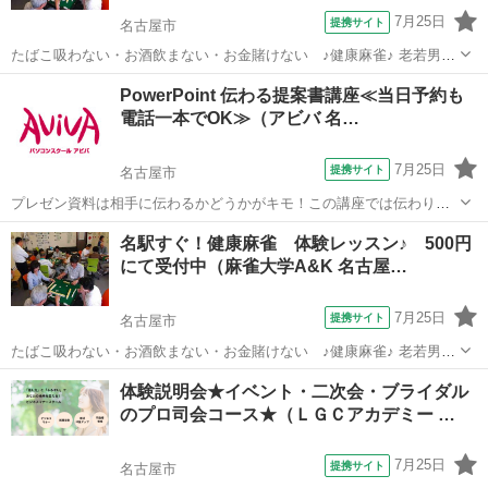
7月25日
提携サイト
名古屋市
たばこ吸わない・お酒飲まない・お金賭けない ♪健康麻雀♪ 老若男女
の幅広い会員が在籍。アットホームな雰囲気の中、麻雀を全く知らな
愛知
名古屋市
その他
PowerPoint 伝わる提案書講座≪当日予約も
い方でも 楽しめます♪ ルールや楽しみ方を丁寧に教えてもらえて、マ
電話一本でOK≫（アビバ 名…
ナーを大事に健康づくり・...
7月25日
提携サイト
名古屋市
プレゼン資料は相手に伝わるかどうかがキモ！この講座では伝わりや
すくするノウハウをケーススタディーを用いて学習します。 ■学習内
愛知
名古屋市
その他
名駅すぐ！健康麻雀 体験レッスン♪ 500円
容■ 情報の伝達力や訴求力が高く、相手に伝わりやすい提案書の作り
にて受付中（麻雀大学A&K 名古屋…
方を学習する講座です。実際のビ...
7月25日
提携サイト
名古屋市
たばこ吸わない・お酒飲まない・お金賭けない ♪健康麻雀♪ 老若男女
の幅広い会員が在籍。アットホームな雰囲気の中、麻雀を全く知らな
愛知
名古屋市
その他
体験説明会★イベント・二次会・ブライダル
い方でも楽しめます♪ まずは体験レッスンから始めてみませんか？？
のプロ司会コース★（ＬＧＣアカデミー …
５００円にて受け付けており...
7月25日
提携サイト
名古屋市