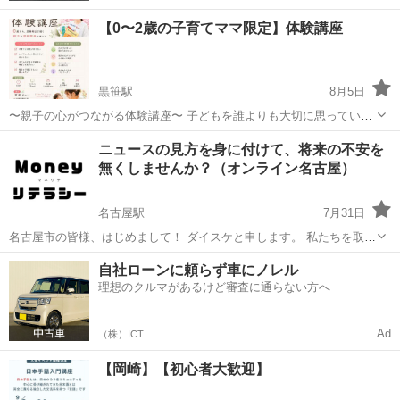
【0〜2歳の子育てママ限定】体験講座
黒笹駅
8月5日
〜親子の心がつながる体験講座〜 子どもを誰よりも大切に思っている
からこそ、 「私の子育てで合っているのかな？」 「わが子には、どん
愛知
みよし市
黒笹駅
幼児教育
2歳
ニュースの見方を身に付けて、将来の不安を
な関わり方が合っているんだろう？」 そんな不安を感じることはあり
無くしませんか？（オンライン名古屋）
ませんか？ 体験講座...
名古屋駅
7月31日
名古屋市の皆様、はじめまして！ ダイスケと申します。 私たちを取り
巻く環境によって生活が大きな影響を受けます。 数年前に起こった、
愛知
名古屋市
名古屋駅
その他
オンライン
自社ローンに頼らず車にノレル
パンデミック、都市のロックダウン。コロナ禍後のウクライナ戦争。
理想のクルマがあるけど審査に通らない方へ
穀物価格は大きく上昇し...
Ad
（株）ICT
【岡崎】【初心者大歓迎】