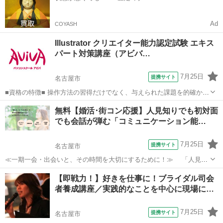
Ad
COYASH
Illustrator クリエイター能力認定試験 エキス
パート対策講座（アビバ…
7月25日
提携サイト
名古屋市
■資格の特徴■ 操作方法の習得だけでなく、与えられた課題を的確かつ
スムーズに行う力が試されることが特長です。実践的なスキルを身に
愛知
名古屋市
その他
無料【婚活･街コン応援】人見知りでも初対面
つけることができるため、多くの方が受験されています。 ■講座の特
でも会話が弾む「コミュニケーション能…
徴■ Illustratorク...
7月25日
提携サイト
名古屋市
≪一期一会・出会いと、その時間を大切にするために！≫ 「人見知
りだから・・」「コミュニケーションが苦手だから・・」と、せっか
愛知
名古屋市
話し方
【即戦力！】好きを仕事に！ブライダル司会
くの出会いを逃したり、損をしていませんか？ ①「コミュニケーショ
者養成講座／実践的なことを中心に現場に…
ン力ＵＰ」して、ちょっとしたコツで...
7月25日
提携サイト
名古屋市