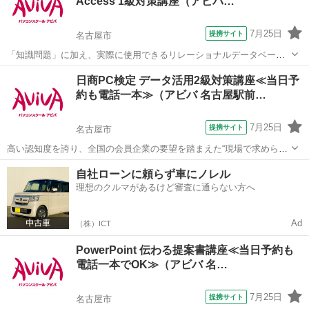
Access 1級対策講座（アビバ…
徴■ Illustratorク...
7月25日
提携サイト
名古屋市
「知識問題」に加え、実際に使用できるリレーショナルデータベース
を作成する「実技問題」を解くことで、実践的な能力を証明できる資
愛知
名古屋市
その他
日商PC検定 データ活用2級対策講座≪当日予
格制度の、1級対策講座です。
約も電話一本≫（アビバ 名古屋駅前…
7月25日
提携サイト
名古屋市
高い認知度を誇り、全国の会員企業の要望を踏まえた“現場で求められ
ているスキル”、つまり実務を強く想定したスキルが身につく「日商PC
愛知
名古屋市
その他
自社ローンに頼らず車にノレル
検定 データ活用2級」の取得に向けた学習を行います。
理想のクルマがあるけど審査に通らない方へ
Ad
（株）ICT
PowerPoint 伝わる提案書講座≪当日予約も
電話一本でOK≫（アビバ 名…
7月25日
提携サイト
名古屋市