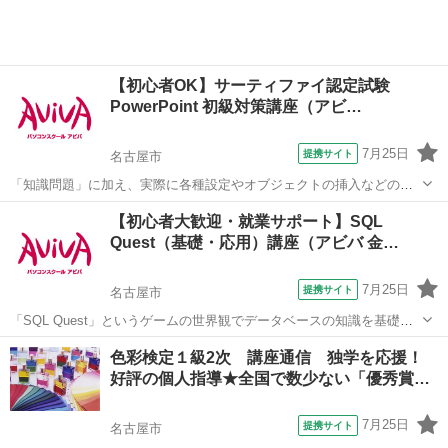
【初心者OK】サーティファイ認定試験
PowerPoint 初級対策講座（アビ…
7月25日
提携サイト
名古屋市
「知識問題」に加え、実際に各種設定やオブジェクトの挿入などの機
能を駆使したプレゼンテーションを作成する「実技問題」を解くこと
愛知
名古屋市
その他
【初心者大歓迎・就業サポート】SQL
で、実践的な能力を証明できる資格制度の、初級対策講座です。 アビ
Quest（基礎・応用）講座（アビバ 金…
バのパソコン講座は全て、受講内容・...
7月25日
提携サイト
名古屋市
「SQL Quest」というゲームの世界観でデータベースの知識を基礎か
ら学習していきます。演習課題を中心とし、難しい専門用語も身近な
愛知
名古屋市
その他
色彩検定１級2次 講座通信 独学を応援！
言葉に置き換えて解説します。
好評の個人指導★全国で数少ない「優秀賞…
7月25日
提携サイト
名古屋市