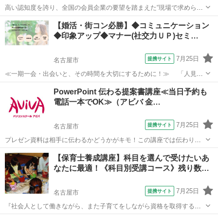
高い認知度を誇り、全国の会員企業の要望を踏まえた“現場で求められ
ているスキル”、つまり実務を強く想定したスキルが身につく「日商PC
愛知
名古屋市
その他
【婚活・街コン必勝】◆コミュニケーション
検定 文書作成2級」の取得に向けた学習を行います。
◆印象アップ◆マナー(社交力ＵＰ)セミ…
7月25日
提携サイト
名古屋市
≪一期一会・出会いと、その時間を大切にするために！≫ 「人見知
りだから・・」「コミュニケーションが苦手だから・・」と、せっか
愛知
名古屋市
話し方
PowerPoint 伝わる提案書講座≪当日予約も
くの出会いを逃したり、損をしていませんか？ ①「コミュニケーショ
電話一本でOK≫（アビバ 金…
ン力ＵＰ」して、ちょっとしたコツで...
7月25日
提携サイト
名古屋市
プレゼン資料は相手に伝わるかどうかがキモ！この講座では伝わりや
すくするノウハウをケーススタディーを用いて学習します。 ■学習内
愛知
名古屋市
その他
【保育士養成講座】科目を選んで受けたいあ
容■ 情報の伝達力や訴求力が高く、相手に伝わりやすい提案書の作り
なたに最適！《科目別受講コース》残り数…
方を学習する講座です。実際のビ...
7月25日
提携サイト
名古屋市
『社会人として働きながら、また子育てをしながら資格を取得するな
んてできるのかな!?』 と思われる方も少なくないはず。 週に1回から