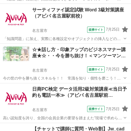
を作成する「実技問題」を解くことで、実践的な能力を証明できる資
愛知
名古屋市
その他
サーティファイ認定試験 Word 3級対策講座
格制度の、2級対策講座です。
（アビバ 名古屋駅前校）
7月25日
提携サイト
名古屋市
「知識問題」に加え、実際に各種設定やオブジェクトの挿入などの機
能を駆使した文書を作成する「実技問題」を解くことで、実践的な能
愛知
名古屋市
その他
☆★話し方・印象アップのビジネスマナー講
力を証明できる資格制度の、3級対策講座です。
座★☆・・今を勝ち抜け！＜マンツーマン…
7月25日
提携サイト
名古屋市
今の世の中を勝ち抜くスキルを！！ 常識を知り・個性を磨こう！！
１）自己PRや自社PRなどの話し方（スマートでわかりやすい話し方
愛知
名古屋市
話し方
日商PC検定 データ活用2級対策講座≪当日予
を伝授） ２）印象のいい話し方（話し方で損をしていませんか？！）
約も電話一本≫（アビバ 名古屋駅前…
３）相手の心を掴み、心を動か...
7月25日
提携サイト
名古屋市
高い認知度を誇り、全国の会員企業の要望を踏まえた“現場で求められ
ているスキル”、つまり実務を強く想定したスキルが身につく「日商PC
愛知
名古屋市
その他
【チャットで講師に質問・Web割】Jw_cad
検定 データ活用2級」の取得に向けた学習を行います。