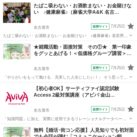
スムーズに行う力が試されることが特長です。実践的なスキルを身に
愛知
名古屋市
その他
たばこ吸わない・お酒飲まない・お金賭けな
つけることができるため、多くの方が受験されています。 ■講座の特
い ♪健康麻雀♪（麻雀大学A&K 名古…
徴■ Illustratorク...
7月25日
提携サイト
名古屋市
たばこ吸わない・お酒飲まない・お金賭けない ♪健康麻雀♪ 老若男女
の幅広い会員が在籍。アットホームな雰囲気の中、麻雀を全く知らな
愛知
名古屋市
その他
★就職活動・面接対策 その①★ 第一印象
い方でも 楽しめます♪ ルールや楽しみ方を丁寧に教えてもらえて、マ
をグッとあげる！＜低価格グループ講習＞…
ナーを大事に健康づくり・...
7月25日
提携サイト
名古屋市
「やりがいをもって働ける、充実した人生にしたい！」 そう思って頑
張る大学生、就活生を応援する講座です。 新卒での就活は一度きり。
愛知
名古屋市
話し方
【初心者OK】サーティファイ認定試験
納得した形で就職活動を終えることができるようサポートします! 「Ｌ
Access 2級対策講座（アビバ 金山…
ＧＣアカデミー」ホームページ...
7月25日
提携サイト
名古屋市
「知識問題」に加え、実際に使用できるリレーショナルデータベース
を作成する「実技問題」を解くことで、実践的な能力を証明できる資
愛知
名古屋市
その他
無料【婚活･街コン応援】人見知りでも初対面
格制度の、2級対策講座です。
でも会話が弾む「コミュニケーション能…