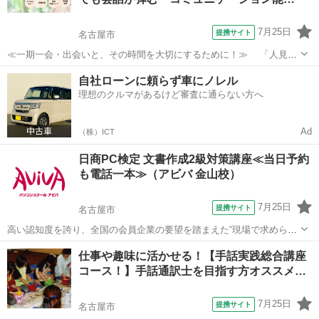
7月25日
提携サイト
名古屋市
≪一期一会・出会いと、その時間を大切にするために！≫ 「人見知
りだから・・」「コミュニケーションが苦手だから・・」と、せっか
愛知
名古屋市
話し方
自社ローンに頼らず車にノレル
くの出会いを逃したり、損をしていませんか？ ①「コミュニケーショ
理想のクルマがあるけど審査に通らない方へ
ン力ＵＰ」して、ちょっとしたコツで...
Ad
（株）ICT
日商PC検定 文書作成2級対策講座≪当日予約
も電話一本≫（アビバ 金山校）
7月25日
提携サイト
名古屋市
高い認知度を誇り、全国の会員企業の要望を踏まえた“現場で求められ
ているスキル”、つまり実務を強く想定したスキルが身につく「日商PC
愛知
名古屋市
その他
仕事や趣味に活かせる！【手話実践総合講座
検定 文書作成2級」の取得に向けた学習を行います。
コース！】手話通訳士を目指す方オススメ…
7月25日
提携サイト
名古屋市