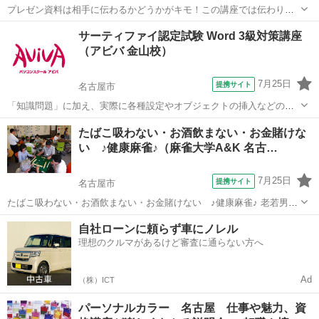
プレゼン資料は相手に伝わるかどうかがキモ！この講座では伝わりや
すくするノウハウをケーススタディーを用いて学習します。 ■学習内
愛知
名古屋市
その他
サーティファイ認定試験 Word 3級対策講座
容■ 情報の伝達力や訴求力が高く、相手に伝わりやすい提案書の作り
（アビバ 金山校）
方を学習する講座です。実際のビ...
7月25日
提携サイト
名古屋市
「知識問題」に加え、実際に各種設定やオブジェクトの挿入などの機
能を駆使した文書を作成する「実技問題」を解くことで、実践的な能
愛知
名古屋市
その他
たばこ吸わない・お酒飲まない・お金賭けな
力を証明できる資格制度の、3級対策講座です。
い ♪健康麻雀♪（麻雀大学A&K 名古…
7月25日
提携サイト
名古屋市
たばこ吸わない・お酒飲まない・お金賭けない ♪健康麻雀♪ 老若男女
の幅広い会員が在籍。アットホームな雰囲気の中、麻雀を全く知らな
愛知
名古屋市
その他
自社ローンに頼らず車にノレル
い方でも 楽しめます♪ ルールや楽しみ方を丁寧に教えてもらえて、マ
理想のクルマがあるけど審査に通らない方へ
ナーを大事に健康づくり・...
Ad
（株）ICT
パーソナルカラー 名古屋 仕事や魅力、資