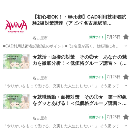
【初心者OK！・Web割】CAD利用技術者試
験2級対策講座（アビバ 名古屋駅前…
7月25日
提携サイト
名古屋市
■CAD利用技術者試験2級のポイント■ [知名度が高く、就転職に有
利！] CAD資格の中でも知名度が高く、採用などで優遇する資格として
愛知
名古屋市
その他
★就活・面接の対策 その②★ あなたの魅
挙げている企業も多く、就職・転職を考えている方におすすめです。
力を徹底分析！＜低価格グループ講習＞（…
[CAD知識だけでなく...
7月25日
提携サイト
名古屋市
「やりがいをもって働ける、充実した人生にしたい！」 そう思って頑
張る大学生、就活生を応援する講座です。 新卒での就活は一度きり。
愛知
名古屋市
話し方
★就職活動・面接対策 その①★ 第一印象
納得した形で就職活動を終えることができるようサポートします。 弊
をグッとあげる！＜低価格グループ講習＞…
社「ＬＧＣアカデミー」ホームペ...
7月25日
提携サイト
名古屋市
「やりがいをもって働ける、充実した人生にしたい！」 そう思って頑
張る大学生、就活生を応援する講座です。 新卒での就活は一度きり。