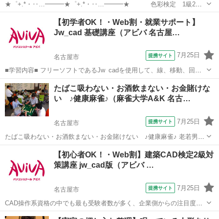
★゜+.*・‥…━━━★゜+.*・‥…━━━★ 色彩検定 1級2次
通信対策講座 ★゜+.*・‥…━━━★゜+.*・‥…━━━★ 「1級2次通
愛知
名古屋市
その他
【初学者OK！・Web割・就業サポート】
信対策講座」は、家に居ながらにして、 家庭教師の様にマンツーマン
Jw_cad 基礎講座（アビバ 名古屋…
で親切丁寧な指...
7月25日
提携サイト
名古屋市
■学習内容■ フリーソフトであるJw_cadを使用して、線、移動、回転
などの基本機能や複雑なオブジェクトの作図、作図効率を上げる機
愛知
名古屋市
その他
たばこ吸わない・お酒飲まない・お金賭けな
能、寸法の記入、レイアウトと印刷方法などを学習します。 授業で視
い ♪健康麻雀♪（麻雀大学A&K 名古…
聴した映像解説はご自宅のP...
7月25日
提携サイト
名古屋市
たばこ吸わない・お酒飲まない・お金賭けない ♪健康麻雀♪ 老若男女
の幅広い会員が在籍。アットホームな雰囲気の中、麻雀を全く知らな
愛知
名古屋市
その他
【初心者OK！・Web割】建築CAD検定2級対
い方でも 楽しめます♪ ルールや楽しみ方を丁寧に教えてもらえて、マ
策講座 jw_cad版（アビバ …
ナーを大事に健康づくり・...
7月25日
提携サイト
名古屋市
CAD操作系資格の中でも最も受験者数が多く、企業側からの注目度の
高い人気資格である建築CAD検定試験2級の取得を目指す対策講座で
愛知
名古屋市
その他