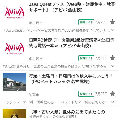
愛知
名古屋市
話し方
Java Questプラス【Web割・短期集中・就業
納得した形で就職活動を終えることができるようサポートします! 「Ｌ
サポート】（アビバ 金山校）
ＧＣアカデミー」ホームページ...
7月25日
提携サイト
名古屋市
「Java Quest」というゲームの世界観でJavaの知識を学習していきま
す。難しい専門用語も身近な言葉に置き換えて解説するから初学者で
愛知
名古屋市
その他
日商PC検定 データ活用2級対策講座≪当日予
も安心です！ アビバのパソコン講座は全て、受講内容・ソフト・学習
約も電話一本≫（アビバ 金山校）
の進め方などが自由に...
7月25日
提携サイト
名古屋市
高い認知度を誇り、全国の会員企業の要望を踏まえた“現場で求められ
ているスキル”、つまり実務を強く想定したスキルが身につく「日商PC
愛知
名古屋市
その他
毎週・土曜日・日曜日は体験入学にいこう！
検定 データ活用2級」の取得に向けた学習を行います。
（IPCペットカレッジ 名古屋校）
7月25日
提携サイト
弥富市
ドッグトレーナー科（岡崎校のみ）・ペットトリマー科のどちらか、
希望の学科をたっぷり体験しよう！ お一人でもお友達、ご家族の参加
愛知
弥富市
ペット
【求・古い人形】夏休みに出てきたもの
でもＯＫです。 お気軽にご参加ください。 ※当日、わんちゃんを触り
状態が悪くてもOK🙆‍♀️査定0円‼️
ます。動きやすい服装・靴でお...