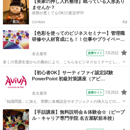
【実家の押し入れ整理】眠っている人形あり
す。
ませんか？
状態が悪くてもOK🙆‍♀️査定0円‼️
Ad
COYASH
【色彩を使ってのビジネスセミナー】管理職
研修や人材育成にも！！仕事やプライベー…
7月25日
提携サイト
名古屋市
多くの受講生達からの薦めにより、こちらをビジネスセミナーとして
開催することに致しました。 色彩を学びに来られる生徒様は、いろん
愛知
名古屋市
その他
【初心者OK】サーティファイ認定試験
な職種の方が来られます。 ビジネスセミナー企画会社勤務の方や起業
PowerPoint 初級対策講座（アビ…
経営者、人事担当者、学校関係勤務...
7月25日
提携サイト
名古屋市
「知識問題」に加え、実際に各種設定やオブジェクトの挿入などの機
能を駆使したプレゼンテーションを作成する「実技問題」を解くこと
愛知
名古屋市
その他
【手話講座】無料説明会＆体験会☆（ピープ
で、実践的な能力を証明できる資格制度の、初級対策講座です。 アビ
ル・キャリア専門学院 名古屋駅前本校）
バのパソコン講座は全て、受講内容・...