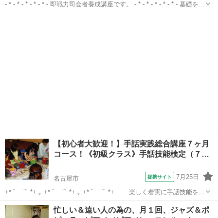
- * - * - * - * - * - 即戦力司会者養成講座です。 - * - * - * - * - * - 基礎を習
得されている方・ブライダル以外の喋りの仕事の経験がある方・かつ
愛知
名古屋市
その他
てブライダル司会をされていてブランクの...
【初心者大歓迎！】手話実践総合講座７ヶ月
コース！《初級クラス》手話技能検定（７…
7月25日
提携サイト
名古屋市
+* ﾟ ゜ﾟ *+:｡:+* ﾟ ゜ﾟ *+:｡:+* ﾟ ゜ﾟ *+ 楽しく着実に手話技能を身
につけ 自分の世界を広げてみませんか!？ +* ﾟ ゜ﾟ *+:｡:+* ﾟ ゜ﾟ
愛知
名古屋市
手話
忙しい＆遠い人の為の、月１回、ジャズ＆ポ
*+:｡:+* ﾟ ゜ﾟ *+ ...