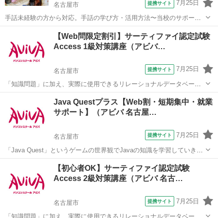
7月25日
提携サイト
名古屋市
手話未経験の方から対応。手話の学び方・活用方法〜当校のサポート
システムまで紹介。授業見学やミニ手話体験も可能。
愛知
名古屋市
手話
【Web問限定割引】サーティファイ認定試験
Access 1級対策講座（アビバ…
7月25日
提携サイト
名古屋市
「知識問題」に加え、実際に使用できるリレーショナルデータベース
を作成する「実技問題」を解くことで、実践的な能力を証明できる資
愛知
名古屋市
その他
Java Questプラス【Web割・短期集中・就業
格制度の、1級対策講座です。
サポート】（アビバ 名古屋…
7月25日
提携サイト
名古屋市
「Java Quest」というゲームの世界観でJavaの知識を学習していきま
す。難しい専門用語も身近な言葉に置き換えて解説するから初学者で
愛知
名古屋市
その他
【初心者OK】サーティファイ認定試験
も安心です！ アビバのパソコン講座は全て、受講内容・ソフト・学習
Access 2級対策講座（アビバ 名古…
の進め方などが自由に...
7月25日
提携サイト
名古屋市
「知識問題」に加え、実際に使用できるリレーショナルデータベース