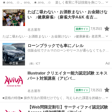
★.o○o。.☆.。o○o。.★.o○o。.☆ 楽しく着実に手話技能を身につ
け、 自分の世界を広げてみませんか!？ ★.o○o。.☆.。
愛知
名古屋市
手話
たばこ吸わない・お酒飲まない・お金賭けな
o○o。.★.o○o。.☆ 最近、病院や施設、販売やデパート等の接客など、
い ♪健康麻雀♪（麻雀大学A&K 名古…
色々な場...
7月25日
提携サイト
名古屋市
たばこ吸わない・お酒飲まない・お金賭けない ♪健康麻雀♪ 老若男女
の幅広い会員が在籍。アットホームな雰囲気の中、麻雀を全く知らな
愛知
名古屋市
その他
ローンブラックでも車にノレル
い方でも 楽しめます♪ ルールや楽しみ方を丁寧に教えてもらえて、マ
信販会社でクルマのローンやリースが通らなくてもクル
ナーを大事に健康づくり・...
マをご利用いただけるサービスがあります！
Ad
（株）ICT
Illustrator クリエイター能力認定試験 エキス
パート対策講座（アビバ…
7月25日
提携サイト
名古屋市
■資格の特徴■ 操作方法の習得だけでなく、与えられた課題を的確かつ
スムーズに行う力が試されることが特長です。実践的なスキルを身に
愛知
名古屋市
その他
【Web問限定割引】サーティファイ認定試験
つけることができるため、多くの方が受験されています。 ■講座の特