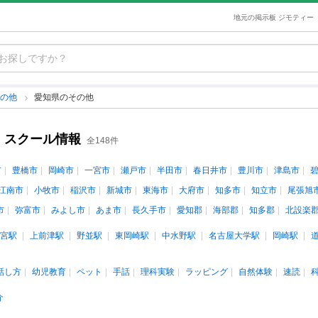
地元の掲示板 ジモティー
その他
愛知県のその他
・スクール情報
全148件
市
豊橋市
岡崎市
一宮市
瀬戸市
半田市
春日井市
豊川市
津島市
江南市
小牧市
稲沢市
新城市
東海市
大府市
知多市
知立市
尾張旭
市
弥富市
みよし市
あま市
長久手市
愛知郡
海部郡
知多郡
北設楽
宮駅
上前津駅
野並駅
東岡崎駅
中水野駅
名古屋大学駅
岡崎駅
話し方
幼児教育
ペット
手話
理科実験
ラッピング
自然体験
速読
介