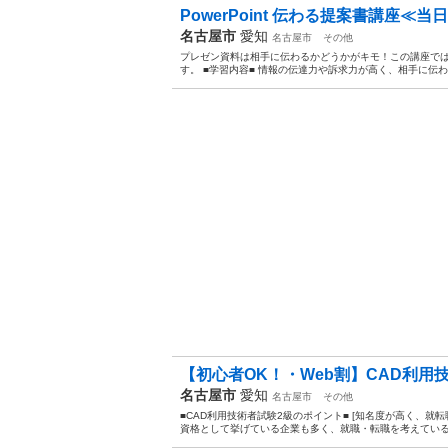
PowerPoint 伝わる提案書講座≪当
名古屋市
愛知
名古屋市
その他
プレゼン資料は相手に伝わるかどうかがキモ！この講座で
す。 ■学習内容■ 情報の伝達力や訴求力が高く、相手に伝
【初心者OK！・Web割】CAD利用技
名古屋市
愛知
名古屋市
その他
■CAD利用技術者試験2級のポイント■ [知名度が高く、就
資格として挙げている企業も多く、就職・転職を考えている方に