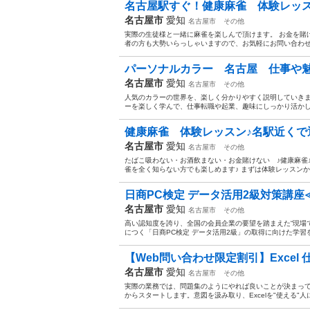
名古屋駅すぐ！健康麻雀 体験レッスン
名古屋市
愛知
名古屋市
その他
実際の生徒様と一緒に麻雀を楽しんで頂けます。 お金を賭
者の方も大勢いらっしゃいますので、お気軽にお問い合わせ
パーソナルカラー 名古屋 仕事や魅
名古屋市
愛知
名古屋市
その他
人気のカラーの世界を、楽しく分かりやすく説明していきま
ーを楽しく学んで、仕事転職や起業、趣味にしっかり活かして
健康麻雀 体験レッスン♪名駅近くで通
名古屋市
愛知
名古屋市
その他
たばこ吸わない・お酒飲まない・お金賭けない ♪健康麻雀
雀を全く知らない方でも楽しめます♪ まずは体験レッスンから
日商PC検定 データ活用2級対策講座
名古屋市
愛知
名古屋市
その他
高い認知度を誇り、全国の会員企業の要望を踏まえた“現場
につく「日商PC検定 データ活用2級」の取得に向けた学習
【Web問い合わせ限定割引】Excel 
名古屋市
愛知
名古屋市
その他
実際の業務では、問題集のようにやれば良いことが決まっ
からスタートします。意図を汲み取り、Excelを"使える"人