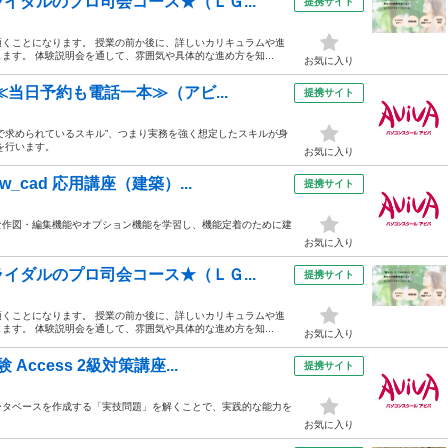
イダルのプロ司会コース★（ＬＧ...
提携サイト
くことになります。 授業の前か後に、詳しいカリキュラムや進
す。 体験説明会を通して、雰囲気や具体的な進め方を知...
お気に入り
≪当日予約も電話一本≫（アビ...
提携サイト
で求められているスキル”、つまり実務を強く想定したスキルが身
を行います。
お気に入り
cad 応用講座（建築）...
提携サイト
高度な作図・編集機能やオプション機能を学習し、機能定着のために建
お気に入り
イダルのプロ司会コース★（ＬＧ...
提携サイト
くことになります。 授業の前か後に、詳しいカリキュラムや進
す。 体験説明会を通して、雰囲気や具体的な進め方を知...
お気に入り
cess 2級対策講座...
提携サイト
ータベースを作成する「実技問題」を解くことで、実践的な能力を
お気に入り