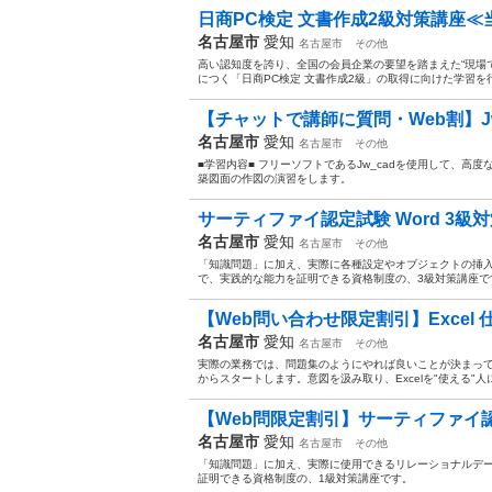
日商PC検定 文書作成2級対策講座≪
名古屋市
愛知
名古屋市
その他
高い認知度を誇り、全国の会員企業の要望を踏まえた“現場
につく「日商PC検定 文書作成2級」の取得に向けた学習を
【チャットで講師に質問・Web割】Jw_
名古屋市
愛知
名古屋市
その他
■学習内容■ フリーソフトであるJw_cadを使用して、
築図面の作図の演習をします。
サーティファイ認定試験 Word 3級
名古屋市
愛知
名古屋市
その他
「知識問題」に加え、実際に各種設定やオブジェクトの挿
で、実践的な能力を証明できる資格制度の、3級対策講座で
【Web問い合わせ限定割引】Excel 
名古屋市
愛知
名古屋市
その他
実際の業務では、問題集のようにやれば良いことが決まっ
からスタートします。意図を汲み取り、Excelを"使える"人
【Web問限定割引】サーティファイ認定試験
名古屋市
愛知
名古屋市
その他
「知識問題」に加え、実際に使用できるリレーショナルデ
証明できる資格制度の、1級対策講座です。