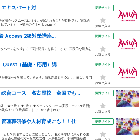
験 エキスパート対...
提携サイト
題を的確かつスムーズに行う力が試されることが特長です。実践的
 ■講座の特徴■ Illustratorク...
お気に入り
cess 2級対策講座...
提携サイト
ータベースを作成する「実技問題」を解くことで、実践的な能力を
お気に入り
uest（基礎・応用）講...
提携サイト
の知識を基礎から学習していきます。演習課題を中心とし、難しい専門
お気に入り
総合コース 名古屋校 全国でも...
提携サイト
＋ ★２級＋ ★1級＋ ★ベーシックコース(実践コース8ケ月間)
級資格の「1級講座」まで、全て含まれてい...
お気に入り
管理職研修や人材育成にも！！仕...
提携サイト
ーとして開催することに致しました。 色彩を学びに来られる生
企画会社勤務の方や起業経営者、人事担当者、学校関係勤務...
お気に入り