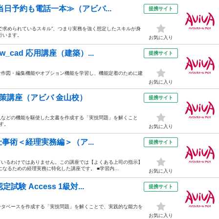
当日予約も電話一本≫（アビバ...
提携サイト
で求められているスキル”、つまり実務を強く想定したスキルが身
行います。
お気に入り
cad 応用講座（建築）...
提携サイト
高度な作図・編集機能やオプション機能を学習し、機能定着のために建
お気に入り
対策講座（アビバ 金山校）
提携サイト
入などの機能を駆使した文書を作成する「実技問題」を解くこと
す。
お気に入り
仕事術＜経理実務編＞（ア...
提携サイト
ているわけではありません。この講座では【よくある上司の指示】
になるための経理実務に特化した講座です。 ■学習内...
お気に入り
 Access 1級対...
提携サイト
ータベースを作成する「実技問題」を解くことで、実践的な能力を
お気に入り