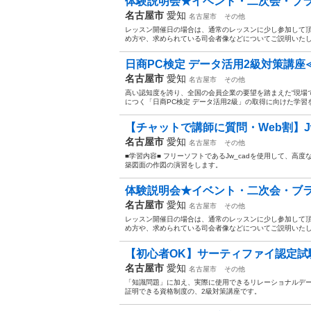
体験説明会★イベント・二次会・ブラ
名古屋市
愛知
名古屋市
その他
レッスン開催日の場合は、通常のレッスンに少し参加して頂
め方や、求められている司会者像などについてご説明いたしま
日商PC検定 データ活用2級対策講座
名古屋市
愛知
名古屋市
その他
高い認知度を誇り、全国の会員企業の要望を踏まえた“現場
につく「日商PC検定 データ活用2級」の取得に向けた学習
【チャットで講師に質問・Web割】Jw_
名古屋市
愛知
名古屋市
その他
■学習内容■ フリーソフトであるJw_cadを使用して、
築図面の作図の演習をします。
体験説明会★イベント・二次会・ブラ
名古屋市
愛知
名古屋市
その他
レッスン開催日の場合は、通常のレッスンに少し参加して頂
め方や、求められている司会者像などについてご説明いたしま
【初心者OK】サーティファイ認定試験 Ac
名古屋市
愛知
名古屋市
その他
「知識問題」に加え、実際に使用できるリレーショナルデ
証明できる資格制度の、2級対策講座です。