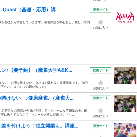
uest（基礎・応用）講...
提携サイト
の知識を基礎から学習していきます。演習課題を中心とし、難しい専門
お気に入り
♪【要予約】（麻雀大学A&K...
提携サイト
けない、お酒を飲まない、タバコを吸わない健康麻雀です。 初心
下さい。 よろしくお願い致します。
お気に入り
けない ♪健康麻雀♪（麻雀大...
提携サイト
♪ 老若男女の幅広い会員が在籍。アットホームな雰囲気の中、麻
丁寧に教えてもらえて、マナーを大事に健康づくり・...
お気に入り
差を付けよう！独立開業も。講座...
提携サイト