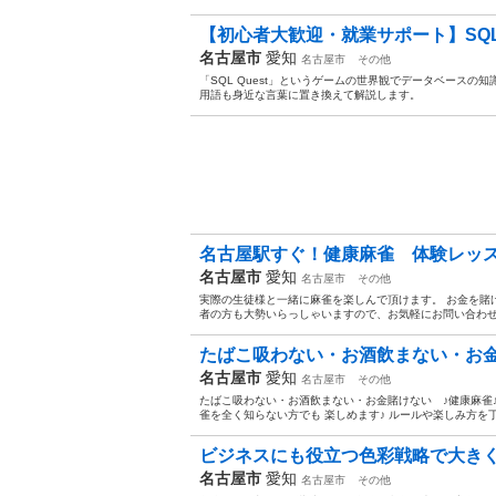
【初心者大歓迎・就業サポート】SQL Q
名古屋市
愛知
名古屋市
その他
「SQL Quest」というゲームの世界観でデータベース
用語も身近な言葉に置き換えて解説します。
名古屋駅すぐ！健康麻雀 体験レッスン
名古屋市
愛知
名古屋市
その他
実際の生徒様と一緒に麻雀を楽しんで頂けます。 お金を賭
者の方も大勢いらっしゃいますので、お気軽にお問い合わせ
たばこ吸わない・お酒飲まない・お金賭
名古屋市
愛知
名古屋市
その他
たばこ吸わない・お酒飲まない・お金賭けない ♪健康麻雀
雀を全く知らない方でも 楽しめます♪ ルールや楽しみ方を
ビジネスにも役立つ色彩戦略で大きく
名古屋市
愛知
名古屋市
その他