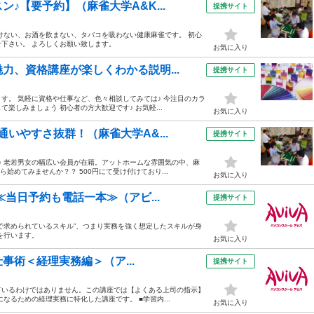
♪【要予約】（麻雀大学A&K...
提携サイト
けない、お酒を飲まない、タバコを吸わない健康麻雀です。 初心
下さい。 よろしくお願い致します。
お気に入り
力、資格講座が楽しくわかる説明...
提携サイト
す。 気軽に資格や仕事など、色々相談してみては♪ 今注目のカラ
楽しみましょう 初心者の方大歓迎です♪ お気軽...
お気に入り
いやすさ抜群！（麻雀大学A&...
提携サイト
♪ 老若男女の幅広い会員が在籍。アットホームな雰囲気の中、麻
始めてみませんか？？ 500円にて受け付けており...
お気に入り
≪当日予約も電話一本≫（アビ...
提携サイト
で求められているスキル”、つまり実務を強く想定したスキルが身
を行います。
お気に入り
仕事術＜経理実務編＞（ア...
提携サイト
ているわけではありません。この講座では【よくある上司の指示】
になるための経理実務に特化した講座です。 ■学習内...
お気に入り