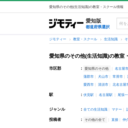
愛知県のその他(生活知識)の教室・スクール情報
愛知版
都道府県選択
ジモティー
教室・スクール
生活知識
愛知県のその他(生活知識)の教室
市区郡
：
愛知県のその他
名古屋
蒲郡市
犬山市
常滑市
愛西市
清須市
北名古屋
駅
：
伏見駅
名古屋駅
尾張一
ジャンル
：
全ての生活知識
マナー
投稿者
：
その他の全て
直接
仲