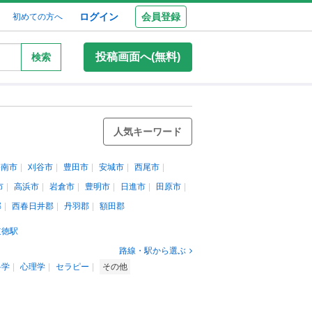
ログイン
会員登録
初めての方へ
投稿画面へ(無料)
検索
人気キーワード
碧南市
刈谷市
豊田市
安城市
西尾市
市
高浜市
岩倉市
豊明市
日進市
田原市
郡
西春日井郡
丹羽郡
額田郡
道徳駅
路線・駅から選ぶ
科学
心理学
セラピー
その他