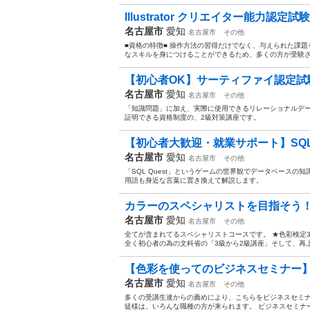
Illustrator クリエイター能力認定試
名古屋市
愛知
名古屋市
その他
■資格の特徴■ 操作方法の習得だけでなく、与えられた課
なスキルを身につけることができるため、多くの方が受験されています。
【初心者OK】サーティファイ認定試験 Ac
名古屋市
愛知
名古屋市
その他
「知識問題」に加え、実際に使用できるリレーショナルデ
証明できる資格制度の、2級対策講座です。
【初心者大歓迎・就業サポート】SQL Q
名古屋市
愛知
名古屋市
その他
「SQL Quest」というゲームの世界観でデータベース
用語も身近な言葉に置き換えて解説します。
カラーのスペシャリストを目指そう！
名古屋市
愛知
名古屋市
その他
全てが含まれてるスペシャリストコースです。 ★色彩検定3級
全く初心者の為の文科省の「3級から2級講座」そして、再上
【色彩を使ってのビジネスセミナー】
名古屋市
愛知
名古屋市
その他
多くの受講生達からの薦めにより、こちらをビジネスセミナ
徒様は、いろんな職種の方が来られます。 ビジネスセミナー