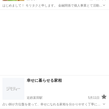
はじめまして！ モリタクと申します。 金融関係で個人事業とて活動を
しております。 現在住宅メーカー様、結婚相談所様とタイアップさせ
三重
桑名市
桑名駅
その他
お金
ていただき、年間約100組の将来の資金計画をFPの立場としてアドバ
イスさせて頂いております。...
幸せに暮らせる家相
近鉄富田駅
5月11日
占い師が方位盤を使って、幸せになれる家相を分かりやすく丁寧に教