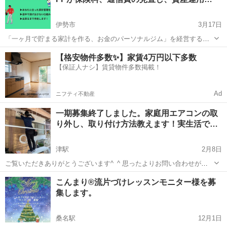
なたが不動産の売買...
伊勢市
3月17日
「一ヶ月で貯まる家計を作る、お金のパーソナルジム」を経営する、
暮らしのセカンドオピニオンです。 2025年7月から新たに開業するに
三重
伊勢市
その他
1級
【格安物件多数✨】家賃4万円以下多数
あたってモニター様を募集しますので、通常5万円のところ、期間限定
【保証人ナシ】賃貸物件多数掲載！
で無料相談を開始します！！ ...
Ad
ニフティ不動産
一期募集終了しました。家庭用エアコンの取
り外し、取り付け方法教えます！実生活で…
津駅
2月8日
ご覧いただきありがとうございます^_^ 思ったよりお問い合わせが多
く感謝です。 初回の人数にあと一名様で受付一旦終了させていただき
三重
津市
津駅
その他
DIY
こんまり®︎流片づけレッスンモニター様を募
ます。 無事に開催できたら、ですが笑 二期目もやるつもりですのでよ
集します。
ろしくお願い申し上げます。 ...
桑名駅
12月1日