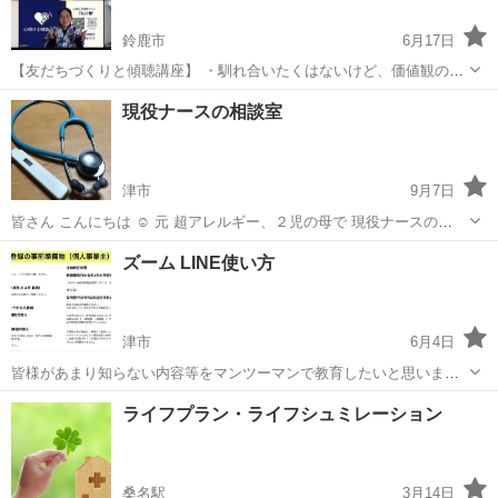
鈴鹿市
6月17日
【友だちづくりと傾聴講座】 ・馴れ合いたくはないけど、価値観の合
う人と話したい ・たまには後腐れなく愚痴を言いたい ・人と楽な距離
三重
鈴鹿市
その他
講座
現役ナースの相談室
感で付き合いたい 人間関係って大変です。でも割り切ってしまうほど
厭世的にもなれ...
津市
9月7日
皆さん こんにちは ‪‪☺︎‬ 元 超アレルギー、２児の母で 現役ナースの
chiorinです。 私は小児病棟での経験もあり、出産・子育ての不安ゼロ
三重
津市
その他
地元
ズーム LINE使い方
でした。しかし、ナースの知識・経験が生きるのは、病気の時だけ。
実家は遠いし、...
津市
6月4日
皆様があまり知らない内容等をマンツーマンで教育したいと思いま
す！ 直ぐにお友達に教えられるネタや、お年寄りの方にスムーズにな
三重
津市
その他
マンツーマン
ライフプラン・ライフシュミレーション
れていただけるよう、サポート致します。 ※法人、個人事業主からの
場合、簡単な条件で数万円報酬...
桑名駅
3月14日