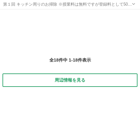
第１回 キッチン周りのお掃除 ※授業料は無料ですが登録料として500
円だけ頂いております。 開催場所:鈴鹿コミュニティーセンター 予約
三重
鈴鹿市
千代崎駅
その他
無料
制です。お友達をお誘いの上お越し下さい。 定員 50名 １回当たり
の受講定員5名...
全18件中 1-18件表示
周辺情報を見る