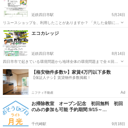
ます。 ３回以上受講いただくと修了証も...
近鉄四日市駅
5月24日
リユースショップを、利用したことがありますか？ 「大した金額にな
らないだろう」「連絡や持ち込みが面倒」と思って、 使える物を捨て
三重
四日市市
近鉄四日市駅
その他
エコカレッジ
てしまうことも多いのではないでしょうか。 そのゴミになる資源を必
要な人へ繋げることが、リユ...
近鉄四日市駅
8月14日
四日市市で起きている環境問題から地球全体の環境問題まで全４回の
シリーズで学ぶことができます。 私たちの身近な生活と環境のつなが
三重
四日市市
近鉄四日市駅
その他
【格安物件多数✨】家賃4万円以下多数
りや、企業の環境の取り組みのほか、自然の浄化能力など、様々な視
【保証人ナシ】賃貸物件多数掲載！
点で学習できます。 バスツアーな...
Ad
ニフティ不動産
お掃除教室 オープン記念 初回無料 初回
のみの参加も可能 予約期間:9/15～…
千代崎駅
9月18日