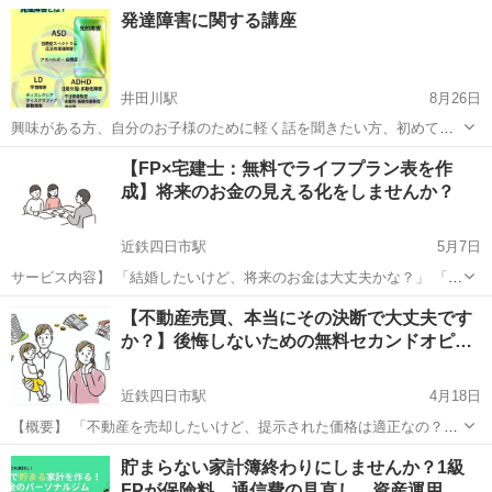
えます。 家の間取り図を持ってきて頂いたら、個別的に説明させて頂
三重
四日市市
近鉄富田駅
その他
家相
発達障害に関する講座
きます。 5月20日(金)AM10時から 一時間2000円。 定員6名。先着順
で、定員にな...
井田川駅
8月26日
興味がある方、自分のお子様のために軽く話を聞きたい方、初めての
方に向けた簡単な講座です。 発達障害とは？ というお話からはいりま
三重
亀山市
井田川駅
その他
発達障害
【FP×宅建士：無料でライフプラン表を作
す。 ご興味がある方は是非お気軽にお問い合わせ下さい。 日時:10月5
成】将来のお金の見える化をしませんか？
日日曜日13時～15...
近鉄四日市駅
5月7日
サービス内容】 「結婚したいけど、将来のお金は大丈夫かな？」 「子
どもが欲しいけど教育資金は大丈夫かな？」 「家を購入したいけど、
三重
四日市市
近鉄四日市駅
その他
【不動産売買、本当にその決断で大丈夫です
買っても大丈夫そうかな？」 「早期退職したいけど、老後の資金は大
か？】後悔しないための無料セカンドオピ…
丈夫かな？...
近鉄四日市駅
4月18日
【概要】 「不動産を売却したいけど、提示された価格は適正なの？」
「購入を検討している物件、隠れたリスクはないだろうか？」 「仲介
三重
四日市市
近鉄四日市駅
その他
コンサル
貯まらない家計簿終わりにしませんか？1級
業者の説明だけで、本当に安心して契約していいのかな…？」 もしあ
FPが保険料、通信費の見直し、資産運用…