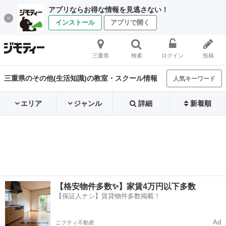
アプリならお得な情報を見逃さない！
インストール
アプリで開く
三重県
検索
ログイン
投稿
三重県のその他(生活知識)の教室・スクール情報
人気キーワード
エリア
ジャンル
詳細
新着順
【格安物件多数✨】家賃4万円以下多数
【保証人ナシ】賃貸物件多数掲載！
Ad
ニフティ不動産