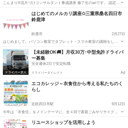
こんまり®︎流片づけコンサルタント養成講座 修了生のariです。 認定に
向けて片づけレッスンの モニター様になってくださる方を募集しま
三重
桑名市
桑名駅
その他
片づけ
はじめてのメルカリ講座✩三重県桑名四日市
す。 「人生がときめく片づけの魔法」が ベストセラーになり、世界
鈴鹿津
でご活躍のこん...
鈴鹿市
2月27日
はじめまして。パソコン教室でタブレット・スマホ教室の講師をして
おります。 40代女講師です。実生活でもメルカリを活用しています。
三重
鈴鹿市
その他
【未経験OK🚚】月収30万↑中型免許ドライバ
良い評価800以上いただいてます。 今年度初めて、メルカリ講座を開
ー募集
講準備中ですが 手始めにこ...
完全週休2日で安定転職
Ad
ドライバーダイレクト
エコカレッジ～衣食住から考える私たちのく
らし
近鉄四日市駅
9月12日
今年は「衣食住」をメインテーマに、全４回で家庭ごみやリサイク
ル、水道の仕組み、身の回りの化学物質、お片付けの工夫、食と環境
三重
四日市市
近鉄四日市駅
その他
リユースショップを活用しよう
など、私たちの暮らしと地球環境のつながりについて学ぶことができ