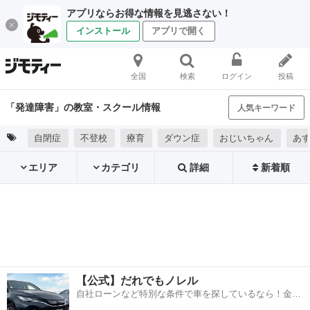
アプリならお得な情報を見逃さない！
インストール
アプリで開く
全国
検索
ログイン
投稿
「発達障害」の教室・スクール情報
人気キーワード
自閉症
不登校
療育
ダウン症
おじいちゃん
あす
エリア
カテゴリ
詳細
新着順
【公式】だれでもノレル
自社ローンなど特別な条件で車を探しているなら！金利
0%で車をご提供、ノレル独自与信システム。