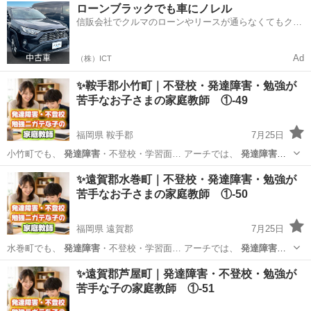
福岡
田川郡
家庭教師
発達障害
ローンブラックでも車にノレル
達障害
や不登校、勉強が… ービスでは、
発達障害
や不登校のお子さ…
信販会社でクルマのローンやリースが通らなくてもクル
異な...
マをご利用いただけるサービスがあります！
Ad
（株）ICT
✨鞍手郡小竹町｜不登校・発達障害・勉強が
苦手なお子さまの家庭教師 ①-49
福岡県 鞍手郡
7月25日
小竹町でも、
発達障害
・不登校・学習面… アーチでは、
発達障害
・
不登校・勉強が…
福岡
鞍手郡
家庭教師
発達障害
✨遠賀郡水巻町｜不登校・発達障害・勉強が
苦手なお子さまの家庭教師 ①-50
福岡県 遠賀郡
7月25日
水巻町でも、
発達障害
・不登校・学習面… アーチでは、
発達障害
・
不登校・勉強が…
福岡
遠賀郡
家庭教師
発達障害
✨遠賀郡芦屋町｜発達障害・不登校・勉強が
苦手な子の家庭教師 ①-51