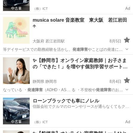
Ad
（株）ICT
musica solare 音楽教室 東大阪 若江岩田
大阪府 若江岩田駅
8月5日
等デイサービスでの勤務経験を活かし、
発達障害
やことばの発達に不
安のあるお子様への…
大阪
東大阪市
若江岩田駅
ピアノ
ピアノレッスン
✨【静岡市】オンライン家庭教師｜お子さま
の「できた！」を増やす個別学習サポート…
静岡県 静岡市
8月4日
なっている ・
発達障害
（ADHD・AS… る ・不登校や
発達障害
のお子
さまへの指…
静岡
静岡市
家庭教師
不登校
ローンブラックでも車にノレル
信販会社でクルマのローンやリースが通らなくてもクル
マをご利用いただけるサービスがあります！
Ad
（株）ICT