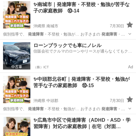
沖縄
豊見城市
家庭教師
発達障害
✨南城市｜発達障害・不登校・勉強が苦手な
達障害
や不登校、勉強が… ービスでは、
発達障害
や不登校のお子さ…
子の家庭教師 ⑩-14
れ違...
沖縄県 南城市
7月30日
個別指導で、
発達障害
・不登校・勉強が… お子さまの
発達障害
・不
登校・学習面… 私たちは、
発達障害
・不登校・勉強が… あるのか
発
沖縄
南城市
家庭教師
発達障害
ローンブラックでも車にノレル
達障害
や不登校、勉強が… ービスでは、
発達障害
や不登校のお子さ…
信販会社でクルマのローンやリースが通らなくてもクル
り違...
マをご利用いただけるサービスがあります！
Ad
（株）ICT
✨中頭郡北谷町｜発達障害・不登校・勉強が
苦手な子の家庭教師 ⑩-15
沖縄県 中頭郡
7月30日
個別指導で、
発達障害
・不登校・勉強が… お子さまの
発達障害
・不
登校・学習面… 私たちは、
発達障害
・不登校・勉強が… あるのか
発
沖縄
中頭郡
家庭教師
発達障害
✨広島市中区で発達障害（ADHD・ASD・学
達障害
や不登校、勉強が… ービスでは、
発達障害
や不登校のお子さ…
習障害）対応の家庭教師｜在宅（対面…
異な...