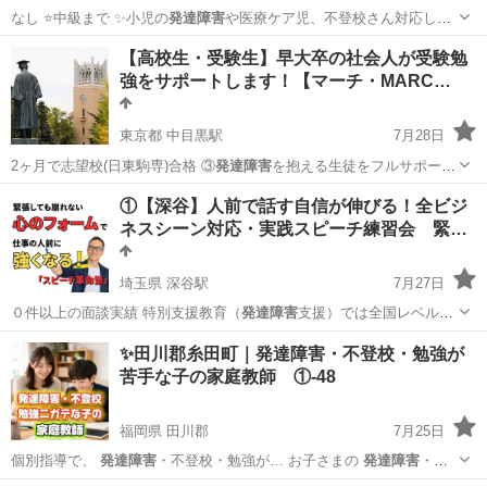
なし ⭐️中級まで ✨️小児の
発達障害
や医療ケア児、不登校さん対応して
ます…
神奈川
横須賀市
北久里浜駅
ピアノ
車椅子
【高校生・受験生】早大卒の社会人が受験勉
強をサポートします！【マーチ・MARC…
東京都 中目黒駅
7月28日
2ヶ月で志望校(日東駒専)合格 ③
発達障害
を抱える生徒をフルサポート
して大学進…
東京
目黒区
中目黒駅
家庭教師
偏差値
①【深谷】人前で話す自信が伸びる！全ビジ
ネスシーン対応・実践スピーチ練習会 緊…
埼玉県 深谷駅
7月27日
０件以上の面談実績 特別支援教育（
発達障害
支援）では全国レベルの
実績を持つ …
埼玉
深谷市
深谷駅
話し方
あがり症
✨田川郡糸田町｜発達障害・不登校・勉強が
苦手な子の家庭教師 ①-48
福岡県 田川郡
7月25日
個別指導で、
発達障害
・不登校・勉強が… お子さまの
発達障害
・不
登校・学習面… 私たちは、
発達障害
・不登校・勉強が… いるのか
発