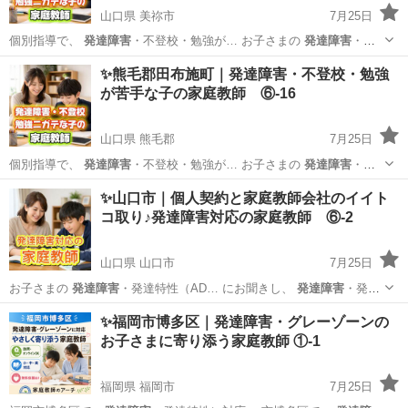
山口県 美祢市
7月25日
個別指導で、
発達障害
・不登校・勉強が… お子さまの
発達障害
・不
登校・学習面… 私たちは、
発達障害
・不登校・勉強が… いるのか
発
山口
美祢市
家庭教師
発達障害
✨熊毛郡田布施町｜発達障害・不登校・勉強
達障害
や不登校、勉強が… ービスでは、
発達障害
や不登校のお子さ…
が苦手な子の家庭教師 ⑥-16
異な...
山口県 熊毛郡
7月25日
個別指導で、
発達障害
・不登校・勉強が… お子さまの
発達障害
・不
登校・学習面… 私たちは、
発達障害
・不登校・勉強が… いるのか
発
山口
熊毛郡
家庭教師
発達障害
✨山口市｜個人契約と家庭教師会社のイイト
達障害
や不登校、勉強が… ービスでは、
発達障害
や不登校のお子さ…
コ取り♪発達障害対応の家庭教師 ⑥-2
異な...
山口県 山口市
7月25日
お子さまの
発達障害
・発達特性（AD… にお聞きし、
発達障害
・発達
特性への理…
山口
山口市
家庭教師
発達障害
✨福岡市博多区｜発達障害・グレーゾーンの
お子さまに寄り添う家庭教師 ①-1
福岡県 福岡市
7月25日