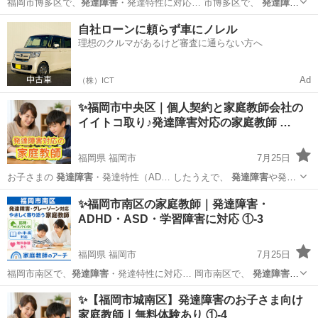
福岡市博多区で、
発達障害
・発達特性に対応… 市博多区で、
発達障
害
・ADHD・AS… す。 特に
発達障害
・グレーゾーンの… います。
発
福岡
福岡市
家庭教師
発達障害
自社ローンに頼らず車にノレル
達障害
・発達特性のある… 高校生
発達障害
・発達特性・グレ… 市
理想のクルマがあるけど審査に通らない方へ
博...
Ad
（株）ICT
✨福岡市中央区｜個人契約と家庭教師会社の
イイトコ取り♪発達障害対応の家庭教師 …
福岡県 福岡市
7月25日
お子さまの
発達障害
・発達特性（AD… したうえで、
発達障害
や発達
特性への理…
福岡
福岡市
家庭教師
発達障害
✨福岡市南区の家庭教師｜発達障害・
ADHD・ASD・学習障害に対応 ①-3
福岡県 福岡市
7月25日
福岡市南区で、
発達障害
・発達特性に対応… 岡市南区で、
発達障害
・
ADHD・AS… す。 特に
発達障害
・グレーゾーンの… います。
発達障
福岡
福岡市
家庭教師
発達障害
✨【福岡市城南区】発達障害のお子さま向け
害
・発達特性のある… 高校生
発達障害
・発達特性・グレ… 岡市南...
家庭教師｜無料体験あり ①-4