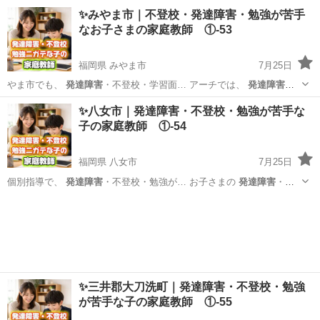
登校・学習面… 私たちは、
発達障害
・不登校・勉強が… いるのか
発
福岡
柳川市
家庭教師
発達障害
✨みやま市｜不登校・発達障害・勉強が苦手
達障害
や不登校、勉強が… ービスでは、
発達障害
や不登校のお子さ…
なお子さまの家庭教師 ①-53
異な...
福岡県 みやま市
7月25日
やま市でも、
発達障害
・不登校・学習面… アーチでは、
発達障害
・
不登校・勉強が…
福岡
みやま市
家庭教師
発達障害
✨八女市｜発達障害・不登校・勉強が苦手な
子の家庭教師 ①-54
福岡県 八女市
7月25日
個別指導で、
発達障害
・不登校・勉強が… お子さまの
発達障害
・不
登校・学習面… 私たちは、
発達障害
・不登校・勉強が… いるのか
発
福岡
八女市
家庭教師
発達障害
達障害
や不登校、勉強が… ービスでは、
発達障害
や不登校のお子さ…
異な...
✨三井郡大刀洗町｜発達障害・不登校・勉強
が苦手な子の家庭教師 ①-55