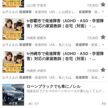
山口県 宇部市
7月30日
お子さまの
発達障害
・発達特性（AD… にお聞きし、
発達障害
・発達
特性への理…
山口
宇部市
家庭教師
発達障害
✨那覇市で発達障害（ADHD・ASD・学習障
害）対応の家庭教師｜在宅（対面）・…
沖縄県 那覇市
7月30日
お子さまの
発達障害
・発達特性（AS… 私たちは、
発達障害
・発達特
性のある… aha ●
発達障害
のあるお子さまへ… い学習量
発達障害
沖縄
那覇市
家庭教師
発達障害
✨沖縄市で発達障害（ADHD・ASD・学習障
（ASD・ADH… ▶ アーチの
発達障害
サポートについて… 教師...
害）対応の家庭教師｜在宅（対面）・…
沖縄県 沖縄市
7月30日
お子さまの
発達障害
・発達特性（AS… 私たちは、
発達障害
・発達特
性のある… ity ●
発達障害
のあるお子さまへ… 学習設計
発達障害
沖縄
沖縄市
家庭教師
発達障害
ローンブラックでも車にノレル
（ASD・ADH… ▶ アーチの
発達障害
サポートについて… 教師...
信販会社でクルマのローンやリースが通らなくてもクル
マをご利用いただけるサービスがあります！
Ad
（株）ICT