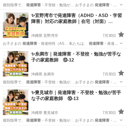
個別指導で、
発達障害
・不登校・勉強が… お子さまの
発達障害
・不
登校・学習面… 私たちは、
発達障害
・不登校・勉強が… いるのか
発
沖縄
名護市
受験
発達障害
✨宜野湾市で発達障害（ADHD・ASD・学習
達障害
や不登校、勉強が… ービスでは、
発達障害
や不登校のお子さ…
障害）対応の家庭教師｜在宅（対面）…
異な...
沖縄県 宜野湾市
7月30日
お子さまの
発達障害
・発達特性（AS… 私たちは、
発達障害
・発達特
性のある… wan ●
発達障害
のあるお子さまへ… れを設計
発達障害
沖縄
宜野湾市
家庭教師
発達障害
✨糸満市｜発達障害・不登校・勉強が苦手な
（ASD・ADH… ▶ アーチの
発達障害
サポートについて… 教師...
子の家庭教師 ⑩-12
沖縄県 糸満市
7月30日
個別指導で、
発達障害
・不登校・勉強が… お子さまの
発達障害
・不
登校・学習面… 私たちは、
発達障害
・不登校・勉強が… いるのか
発
沖縄
糸満市
受験
発達障害
✨豊見城市｜発達障害・不登校・勉強が苦手
達障害
や不登校、勉強が… ービスでは、
発達障害
や不登校のお子さ…
な子の家庭教師 ⑩-13
り違...
沖縄県 豊見城市
7月30日
個別指導で、
発達障害
・不登校・勉強が… お子さまの
発達障害
・不
登校・学習面… 私たちは、
発達障害
・不登校・勉強が… いるのか
発