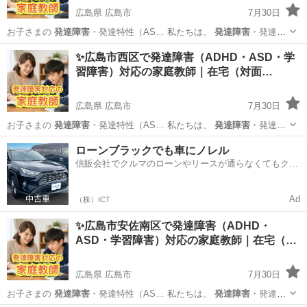
広島県 広島市
7月30日
お子さまの
発達障害
・発達特性（AS… 私たちは、
発達障害
・発達特
性のある… aku ●
発達障害
のあるお子さまへ… れを調整
発達障害
広島
広島市
家庭教師
発達障害
✨広島市西区で発達障害（ADHD・ASD・学
（ASD・ADH… ▶ アーチの
発達障害
サポートについて… 教師...
習障害）対応の家庭教師｜在宅（対面…
広島県 広島市
7月30日
お子さまの
発達障害
・発達特性（AS… 私たちは、
発達障害
・発達特
性のある… iku ●
発達障害
のあるお子さまへ… 学習設計
発達障害
広島
広島市
家庭教師
発達障害
ローンブラックでも車にノレル
（ASD・ADH… ▶ アーチの
発達障害
サポートについて… 教師...
信販会社でクルマのローンやリースが通らなくてもクル
マをご利用いただけるサービスがあります！
Ad
（株）ICT
✨広島市安佐南区で発達障害（ADHD・
ASD・学習障害）対応の家庭教師｜在宅（…
広島県 広島市
7月30日
お子さまの
発達障害
・発達特性（AS… 私たちは、
発達障害
・発達特