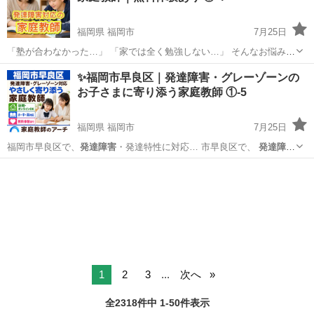
福岡県 福岡市
7月25日
「塾が合わなかった…」 「家では全く勉強しない…」 そんなお悩みあ
りませんか？ 福岡市城南区で 発達特性（ADHD・ASD・学習障害な
福岡
福岡市
家庭教師
発達障害
✨福岡市早良区｜発達障害・グレーゾーンの
ど）に配慮した家庭教師を行っています。 ✅こんなお子さまが多いで
お子さまに寄り添う家庭教師 ①-5
す ...
福岡県 福岡市
7月25日
福岡市早良区で、
発達障害
・発達特性に対応… 市早良区で、
発達障
害
・ADHD・AS… す。 特に
発達障害
・グレーゾーンの… ます。 ●
発
福岡
福岡市
家庭教師
発達障害
達障害
・発達特性のある… イン指導
発達障害
・発達特性・グレ… 市
早...
1
2
3
...
次へ
全2318件中 1-50件表示