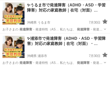
✨うるま市で発達障害（ADHD・ASD・学習
障害）対応の家庭教師｜在宅（対面）…
沖縄県 うるま市
7月30日
お子さまの
発達障害
・発達特性（AS… 私たちは、
発達障害
・発達特
性のある… uma ●
発達障害
のあるお子さまへ… スの調整
発達障害
沖縄
うるま市
家庭教師
発達障害
✨浦添市で発達障害（ADHD・ASD・学習障
（ASD・ADH… ▶ アーチの
発達障害
サポートについて… 教師...
害）対応の家庭教師｜在宅（対面）・…
沖縄県 浦添市
7月30日
お子さまの
発達障害
・発達特性（AS… 私たちは、
発達障害
・発達特
性のある… soe ●
発達障害
のあるお子さまへ… 学習設計
発達障害
沖縄
浦添市
家庭教師
発達障害
（ASD・ADH… ▶ アーチの
発達障害
サポートについて… 教師...