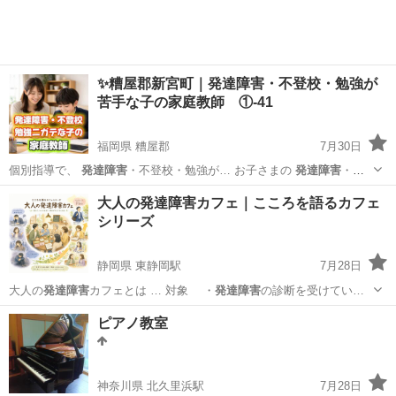
✨糟屋郡新宮町｜発達障害・不登校・勉強が
苦手な子の家庭教師 ①-41
福岡県 糟屋郡
7月30日
個別指導で、
発達障害
・不登校・勉強が… お子さまの
発達障害
・不
登校・学習面… 私たちは、
発達障害
・不登校・勉強が… アーチで
福岡
糟屋郡
家庭教師
発達障害
大人の発達障害カフェ｜こころを語るカフェ
は、
発達障害
や不登校のお子さ… 異なります。
発達障害
や不登校が
シリーズ
あって…
静岡県 東静岡駅
7月28日
大人の
発達障害
カフェとは … 対象 ・
発達障害
の診断を受けてい…
静岡
静岡市
東静岡駅
生活知識
大人の発達障害
ピアノ教室
神奈川県 北久里浜駅
7月28日