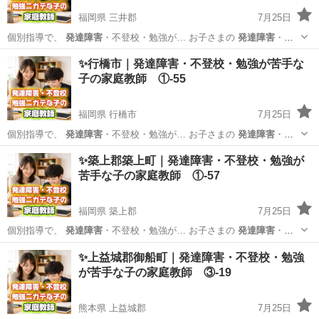
福岡県 三井郡
7月25日
個別指導で、
発達障害
・不登校・勉強が… お子さまの
発達障害
・不
登校・学習面… 私たちは、
発達障害
・不登校・勉強が… いるのか
発
福岡
三井郡
家庭教師
発達障害
✨行橋市｜発達障害・不登校・勉強が苦手な
達障害
や不登校、勉強が… ービスでは、
発達障害
や不登校のお子さ…
子の家庭教師 ①-55
異な...
福岡県 行橋市
7月25日
個別指導で、
発達障害
・不登校・勉強が… お子さまの
発達障害
・不
登校・学習面… 私たちは、
発達障害
・不登校・勉強が… いるのか
発
福岡
行橋市
家庭教師
発達障害
✨築上郡築上町｜発達障害・不登校・勉強が
達障害
や不登校、勉強が… ービスでは、
発達障害
や不登校のお子さ…
苦手な子の家庭教師 ①-57
異な...
福岡県 築上郡
7月25日
個別指導で、
発達障害
・不登校・勉強が… お子さまの
発達障害
・不
登校・学習面… 私たちは、
発達障害
・不登校・勉強が… いるのか
発
福岡
築上郡
家庭教師
発達障害
✨上益城郡御船町｜発達障害・不登校・勉強
達障害
や不登校、勉強が… ービスでは、
発達障害
や不登校のお子さ…
が苦手な子の家庭教師 ③-19
異な...
熊本県 上益城郡
7月25日