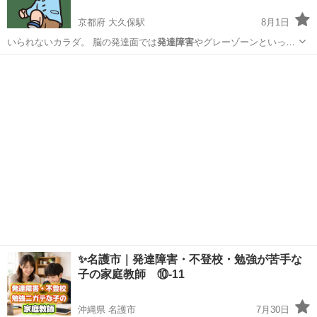
京都府 大久保駅
8月1日
いられないカラダ。 脳の発達面では
発達障害
やグレーゾーンといった
大人が困ること…
京都
宇治市
大久保駅
体操
クラブ
✨名護市｜発達障害・不登校・勉強が苦手な
子の家庭教師 ⑩-11
沖縄県 名護市
7月30日