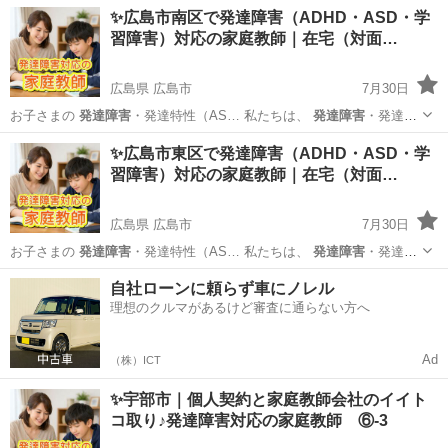
性のある… iku ●
発達障害
のあるお子さまへ… ムの調整
発達障害
広島
広島市
家庭教師
発達障害
✨広島市南区で発達障害（ADHD・ASD・学
（ASD・ADH… ▶ アーチの
発達障害
サポートについて… 教師...
習障害）対応の家庭教師｜在宅（対面…
広島県 広島市
7月30日
お子さまの
発達障害
・発達特性（AS… 私たちは、
発達障害
・発達特
性のある… iku ●
発達障害
のあるお子さまへ… 順を設計
発達障害
広島
広島市
家庭教師
発達障害
✨広島市東区で発達障害（ADHD・ASD・学
（ASD・ADH… ▶ アーチの
発達障害
サポートについて… 教師...
習障害）対応の家庭教師｜在宅（対面…
広島県 広島市
7月30日
お子さまの
発達障害
・発達特性（AS… 私たちは、
発達障害
・発達特
性のある… iku ●
発達障害
のあるお子さまへ… 習を重視
発達障害
広島
広島市
家庭教師
発達障害
自社ローンに頼らず車にノレル
（ASD・ADH… ▶ アーチの
発達障害
サポートについて… 教師...
理想のクルマがあるけど審査に通らない方へ
Ad
（株）ICT
✨宇部市｜個人契約と家庭教師会社のイイト
コ取り♪発達障害対応の家庭教師 ⑥-3