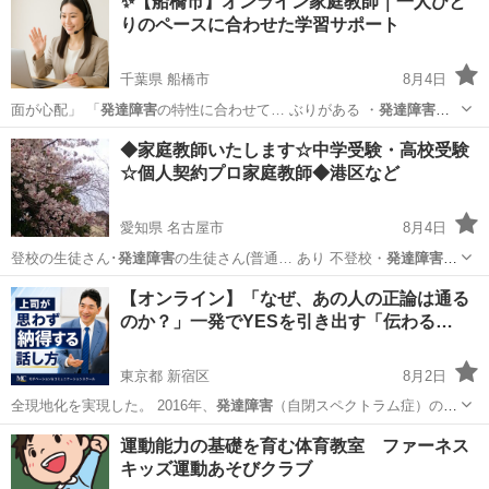
✨【船橋市】オンライン家庭教師｜一人ひと
りのペースに合わせた学習サポート
千葉県 船橋市
8月4日
面が心配」 「
発達障害
の特性に合わせて… ぶりがある ・
発達障害
（ADHD・AS… る ・不登校・
発達障害
のお子さまの指導… 子さまや
千葉
船橋市
家庭教師
発達障害
◆家庭教師いたします☆中学受験・高校受験
不登校・
発達障害
のお子さま向けの…
☆個人契約プロ家庭教師◆港区など
愛知県 名古屋市
8月4日
登校の生徒さん･
発達障害
の生徒さん(普通… あり 不登校・
発達障害
(ASD・ADH…
愛知
名古屋市
家庭教師
不登校
【オンライン】「なぜ、あの人の正論は通る
のか？」一発でYESを引き出す「伝わる…
東京都 新宿区
8月2日
全現地化を実現した。 2016年、
発達障害
（自閉スペクトラム症）の甥
の影響で障…
東京
新宿区
話し方
コミュニケーション
運動能力の基礎を育む体育教室 ファーネス
キッズ運動あそびクラブ